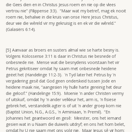
die Gees dien en in Christus Jesus roem en nie op die vlees
vertrou nie” (Filippense 3:3). “Maar wat my betref, mag ek nooit
roem nie, behalwe in die kruis van onse Here Jesus Christus,
deur wie die wêreld vir my gekruisig is en ek vir die wêreld.”
(Galasiërs 6:14).
[5] Aanvaar as broers en susters almal wie se harte besny is.
Volgens Kolossense 3:11 is daar in Christus nie besnede of
onbesnede nie. Mense wat die besnydenis voorstaan het vir
Petrus gekritiseer omdat hy saam met onbesnede heidene
geëet het (Handelinge 11:2-3). 'n Tyd later het Petrus by 'n
vergadering gesê dat God geen onderskeid tussen Jode en
heidene maak nie, “aangesien Hy hulle harte gereinig het deur
die geloof.” (Handelinge 15:9). Moenie 'n ander Christen vermy
of uitskuif, omdat hy 'n ander velkleur het, arm is, 'n fisiese
gebrek het, verstandelik agter is of uit 'n ander groep kom nie
(Baptist Union, N.G., A.G.S., 'n Arminiaan, 'n Premil). “En
Johannes het geantwoord en gesê: Meester, ons het iemand
gesien wat in u Naam die duiwels uitdryf; en ons het hom belet,
omdat hy U nie saam met ons volg nie. Maar Jesus sê vir hom: