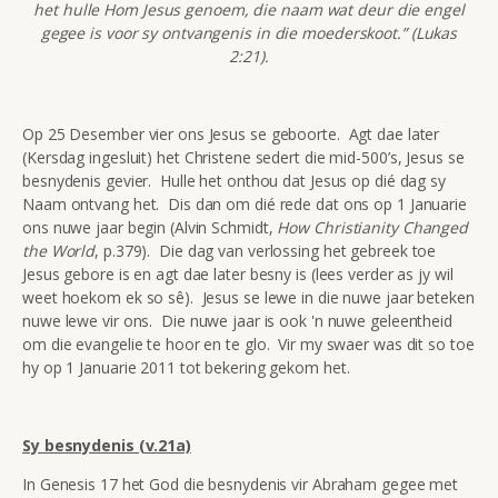
het hulle Hom Jesus genoem, die naam wat deur die engel
gegee is voor sy ontvangenis in die moederskoot.” (Lukas
2:21).
Op 25 Desember vier ons Jesus se geboorte. Agt dae later
(Kersdag ingesluit) het Christene sedert die mid-500’s, Jesus se
besnydenis gevier. Hulle het onthou dat Jesus op dié dag sy
Naam ontvang het. Dis dan om dié rede dat ons op 1 Januarie
ons nuwe jaar begin (Alvin Schmidt,
How Christianity Changed
the World
, p.379). Die dag van verlossing het gebreek toe
Jesus gebore is en agt dae later besny is (lees verder as jy wil
weet hoekom ek so sê). Jesus se lewe in die nuwe jaar beteken
nuwe lewe vir ons. Die nuwe jaar is ook 'n nuwe geleentheid
om die evangelie te hoor en te glo. Vir my swaer was dit so toe
hy op 1 Januarie 2011 tot bekering gekom het.
Sy besnydenis (v.21a)
In Genesis 17 het God die besnydenis vir Abraham gegee met