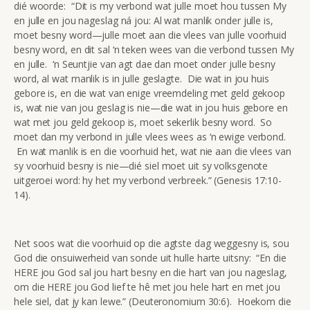
dié woorde: “Dit is my verbond wat julle moet hou tussen My
en julle en jou nageslag ná jou: Al wat manlik onder julle is,
moet besny word—julle moet aan die vlees van julle voorhuid
besny word, en dit sal ‘n teken wees van die verbond tussen My
en julle. ‘n Seuntjie van agt dae dan moet onder julle besny
word, al wat manlik is in julle geslagte. Die wat in jou huis
gebore is, en die wat van enige vreemdeling met geld gekoop
is, wat nie van jou geslag is nie—die wat in jou huis gebore en
wat met jou geld gekoop is, moet sekerlik besny word. So
moet dan my verbond in julle vlees wees as ‘n ewige verbond.
En wat manlik is en die voorhuid het, wat nie aan die vlees van
sy voorhuid besny is nie—dié siel moet uit sy volksgenote
uitgeroei word: hy het my verbond verbreek.” (Genesis 17:10-
14).
Net soos wat die voorhuid op die agtste dag weggesny is, sou
God die onsuiwerheid van sonde uit hulle harte uitsny: “En die
HERE jou God sal jou hart besny en die hart van jou nageslag,
om die HERE jou God lief te hê met jou hele hart en met jou
hele siel, dat jy kan lewe.” (Deuteronomium 30:6). Hoekom die