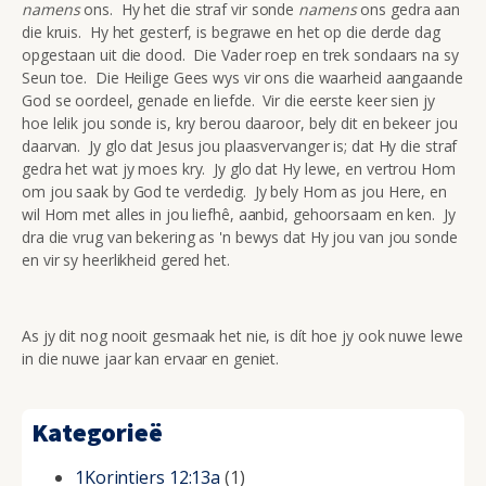
namens
ons. Hy het die straf vir sonde
namens
ons
gedra aan
die kruis. Hy het gesterf, is begrawe en het op die derde dag
opgestaan uit die dood. Die Vader roep en trek sondaars na sy
Seun toe. Die Heilige Gees wys vir ons die waarheid aangaande
God se oordeel, genade en liefde. Vir die eerste keer sien jy
hoe lelik jou sonde is, kry berou daaroor, bely dit en bekeer jou
daarvan. Jy glo dat Jesus jou plaasvervanger is; dat Hy die straf
gedra het wat jy moes kry. Jy glo dat Hy lewe, en vertrou Hom
om jou saak by God te verdedig. Jy bely Hom as jou Here, en
wil Hom met alles in jou liefhê, aanbid, gehoorsaam en ken. Jy
dra die vrug van bekering as 'n bewys dat Hy jou van jou sonde
en vir sy heerlikheid gered het.
As jy dit nog nooit gesmaak het nie, is dít hoe jy ook nuwe lewe
in die nuwe jaar kan ervaar en geniet.
Kategorieë
1Korintiers 12:13a
(1)