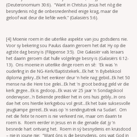
(Deuteronomium 30:6). “Want in Christus Jesus het nòg die
besnydenis nòg die onbesnedenheid enige krag, maar die
geloof wat deur die liefde werk.” (Galasiërs 5:6).
[4] Moenie roem in die uiterlike aspekte van jou godsdiens nie.
Voor sy bekering sou Paulus daarin geroem het dat Hy op die
agtste dag besny is (Filippense 3:5). Die Galasiër vals leraars
het daarin geroem dat hulle volgelinge besny is (Galasiërs 6:12-
13). Ons moenie in uiterlike dinge roem en sê: ‘Ek was 'n
ouderling in die NG-Kerk/Baptistekerk...Ek het 'n Bybelskool
diploma gekry...Ek het eenkeer deur 'n hele nag gebid...Ek het 50
mense na die Here toe gelei...Ek het 'n groot bedrag geld vir die
kerk gegee...Ek is gedoop...Ek was vir 25 jaar 'n Sondagskool
onderwyser...’n Bekende prediker het in ons huis gebly...In ons
dae het ons hierdie kerkgebou vol gesit...Ek het baie suksesvolle
jeugkampe gereël...Ek was op 'n sendinguitreik na Sudan’. Om
net die feite te noem is nie verkeerd nie, maar om daarin te
roem is. Roem eerder in Jesus en in die genade dat jy 'n
besnede hart ontvang het. Roem in sý besnydenis en kruisdood
– nie in joune nie: “Want óns is die besnydenis, ons wat God in