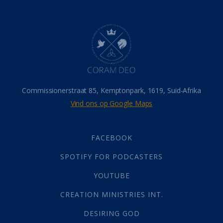
Dood
(26)
Hel
(21)
Hemel
(31)
Israel
(14)
Millennium
(1)
Oordeelsdag
(19)
Verheerlikte liggaam
(3)
Commissionerstraat 85, Kemptonpark, 1619, Suid-Afrika
Wederkoms
(27)
Vind ons op Google Maps
Gebed
(87)
Dankbaarheid
(5)
Die Onse Vader
(12)
FACEBOOK
Vas
(2)
SPOTIFY FOR PODCASTERS
God
(392)
Afgode
(23)
YOUTUBE
Tien Plae
(5)
CREATION MINISTRIES INT.
Almag
(1)
Alomteenwoordig
(4)
DESIRING GOD
Liefde
(1)