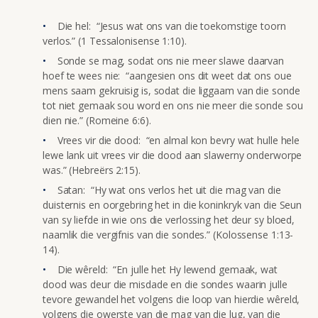
Die hel: “Jesus wat ons van die toekomstige toorn
verlos.” (1 Tessalonisense 1:10).
Sonde se mag, sodat ons nie meer slawe daarvan
hoef te wees nie: “aangesien ons dit weet dat ons oue
mens saam gekruisig is, sodat die liggaam van die sonde
tot niet gemaak sou word en ons nie meer die sonde sou
dien nie.” (Romeine 6:6).
Vrees vir die dood: “en almal kon bevry wat hulle hele
lewe lank uit vrees vir die dood aan slawerny onderworpe
was.” (Hebreërs 2:15).
Satan: “Hy wat ons verlos het uit die mag van die
duisternis en oorgebring het in die koninkryk van die Seun
van sy liefde in wie ons die verlossing het deur sy bloed,
naamlik die vergifnis van die sondes.” (Kolossense 1:13-
14).
Die wêreld: “En julle het Hy lewend gemaak, wat
dood was deur die misdade en die sondes waarin julle
tevore gewandel het volgens die loop van hierdie wêreld,
volgens die owerste van die mag van die lug, van die