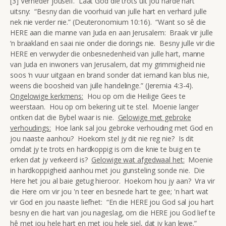
[3] Verneder jouself. Laat God die trots uit jou harde hart
uitsny: “Besny dan die voorhuid van julle hart en verhard julle
nek nie verder nie.” (Deuteronomium 10:16). “Want so sê die
HERE aan die manne van Juda en aan Jerusalem: Braak vir julle
‘n braakland en saai nie onder die dorings nie. Besny julle vir die
HERE en verwyder die onbesnedenheid van julle hart, manne
van Juda en inwoners van Jerusalem, dat my grimmigheid nie
soos ‘n vuur uitgaan en brand sonder dat iemand kan blus nie,
weens die boosheid van julle handelinge.” (Jeremia 4:3-4).
Ongelowige kerkmens:
Hou op om die Heilige Gees te
weerstaan. Hou op om bekering uit te stel. Moenie langer
ontken dat die Bybel waar is nie.
Gelowige met gebroke
verhoudings:
Hoe lank sal jou gebroke verhouding met God en
jou naaste aanhou? Hoekom stel jy dit nie reg nie? Is dit
omdat jy te trots en hardkoppig is om die knie te buig en te
erken dat jy verkeerd is?
Gelowige wat afgedwaal het:
Moenie
in hardkoppigheid aanhou met jou gunsteling sonde nie. Die
Here het jou al baie getug hieroor. Hoekom hou jy aan? Vra vir
die Here om vir jou 'n teer en besnede hart te gee; 'n hart wat
vir God en jou naaste liefhet: “En die HERE jou God sal jou hart
besny en die hart van jou nageslag, om die HERE jou God lief te
hê met jou hele hart en met jou hele siel, dat jy kan lewe.”