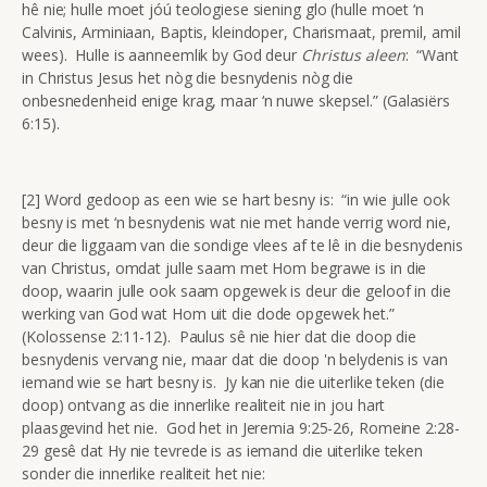
hê nie; hulle moet jóú teologiese siening glo (hulle moet ‘n
Calvinis, Arminiaan, Baptis, kleindoper, Charismaat, premil, amil
wees). Hulle is aanneemlik by God deur
Christus aleen
: “Want
in Christus Jesus het nòg die besnydenis nòg die
onbesnedenheid enige krag, maar ‘n nuwe skepsel.” (Galasiërs
6:15).
[2] Word gedoop as een wie se hart besny is: “in wie julle ook
besny is met ‘n besnydenis wat nie met hande verrig word nie,
deur die liggaam van die sondige vlees af te lê in die besnydenis
van Christus, omdat julle saam met Hom begrawe is in die
doop, waarin julle ook saam opgewek is deur die geloof in die
werking van God wat Hom uit die dode opgewek het.”
(Kolossense 2:11-12). Paulus sê nie hier dat die doop die
besnydenis vervang nie, maar dat die doop 'n belydenis is van
iemand wie se hart besny is. Jy kan nie die uiterlike teken (die
doop) ontvang as die innerlike realiteit nie in jou hart
plaasgevind het nie. God het in Jeremia 9:25-26, Romeine 2:28-
29 gesê dat Hy nie tevrede is as iemand die uiterlike teken
sonder die innerlike realiteit het nie: