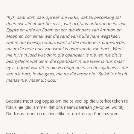
“Kyk, daar kom dae, spreek die HERE, dat Ek besoeking sal
doen oor almal wat besny is, wat nogtans onbesnede is: oor
Egipte en Juda en Edom en oor die kinders van Ammon en
Moab en oor almal wat die rand van hulle hare wegskeer,
wat in die woestyn woon; want al die heidene is onbesnede,
maar die hele huis van Israel is onbesnede van hart...Want
nie hy is ‘n Jood wat dit in die openbaar is nie, en nie dít is
besnydenis wat dit in die openbaar in die vlees is nie; maar
hy is ‘n Jood wat dit in die verborgene is, en besnydenis is dié
van die hart, in die gees, nie na die letter nie. Sy lof is nie uit
mense nie, maar uit God.”
Baptiste moet tog oppas om nie te veel op die uiterlike teken te
fokus nie (dis jammer dat ons naam daaraan gekoppel word!).
Die fokus moet op die innerlike realiteit en op Christus wees.