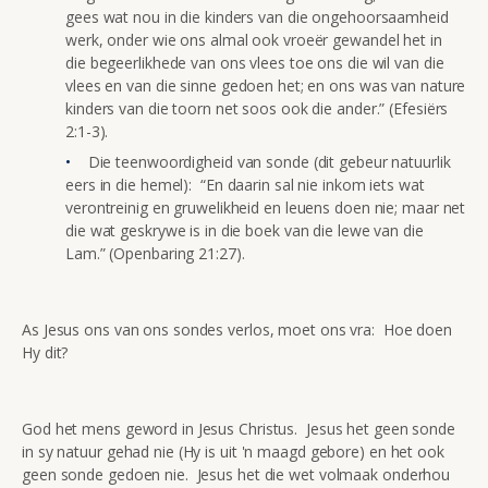
gees wat nou in die kinders van die ongehoorsaamheid
werk, onder wie ons almal ook vroeër gewandel het in
die begeerlikhede van ons vlees toe ons die wil van die
vlees en van die sinne gedoen het; en ons was van nature
kinders van die toorn net soos ook die ander.” (Efesiërs
2:1-3).
Die teenwoordigheid van sonde (dit gebeur natuurlik
eers in die hemel): “En daarin sal nie inkom iets wat
verontreinig en gruwelikheid en leuens doen nie; maar net
die wat geskrywe is in die boek van die lewe van die
Lam.” (Openbaring 21:27).
As Jesus ons van ons sondes verlos, moet ons vra: Hoe doen
Hy dit?
God het mens geword in Jesus Christus. Jesus het geen sonde
in sy natuur gehad nie (Hy is uit 'n maagd gebore) en het ook
geen sonde gedoen nie. Jesus het die wet volmaak onderhou