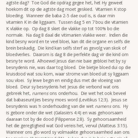
agtste dag? Toe God die opdrag gegee het, het Hy geweet
hoekom dit op die agtste dag moet geskied. Vitamien K stop
bloeding. Wanneer die baba 2-5 dae oud is, is daar min
vitamien K in die liggaam. Tussen dag 5 en 7 bou die vitamien
K vlakke op. Op dag 8 skiet die vlakke op tot 100% bo die
normale. Na dag 8 daal die vitimanien vlakke weer. Indien die
kind besny word en te veel bloei, kan dit die organe en selfs die
brein beskadig. Die kind kan selfs sterf as gevolg van skok of
bloedverlies. Daarom is dag 8 die perfekte dag vir die kind om
besny te word. Alhoewel Jesus dan nie baie gebloei het by sy
besnydenis nie, was daar tog bloed. Die bietjie bloed dui op die
kruisdood wat sou kom, waar strome van bloed uit sy liggaam
sou vloei. Sy lewe begin en eindig dus met die vloeiing van
bloed. Deur sy besnydenis het Jesus die verbond wat ons
gebreek het,
namens
ons onderhou. Die wet het ook beveel
dat babaseuntjies besny moes word (Levitikus 12:3). Jesus se
besnydenis was ‘n onderhouding van die wet
namens
ons. Hy
is gebore onder die wet (Galasiërs 4:4) en was gehoorsaam
daaraan tot by die dood (Filippense 2:8). Sy gehoorsaamheid
het die geregtigheid wat God vereis het, vervul (Matteus 3:15).
Wanneer ons glo word sy volmaakte gehoorsaamheid aan ons