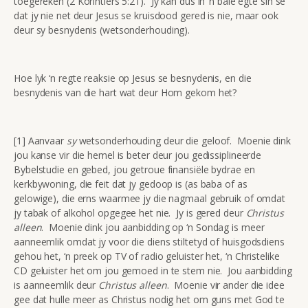
toegereken (2 Korintiërs 5:21). Jy kan dus in ‘n baie egte sin sê
dat jy nie net deur Jesus se kruisdood gered is nie, maar ook
deur sy besnydenis (wetsonderhouding).
Hoe lyk ‘n regte reaksie op Jesus se besnydenis, en die
besnydenis van die hart wat deur Hom gekom het?
[1] Aanvaar
sy
wetsonderhouding deur die geloof. Moenie dink
jou kanse vir die hemel is beter deur jou gedissiplineerde
Bybelstudie en gebed, jou getroue finansiële bydrae en
kerkbywoning, die feit dat jy gedoop is (as baba of as
gelowige), die erns waarmee jy die nagmaal gebruik of omdat
jy tabak of alkohol opgegee het nie. Jy is gered deur
Christus
alleen
. Moenie dink jou aanbidding op ‘n Sondag is meer
aanneemlik omdat jy voor die diens stiltetyd of huisgodsdiens
gehou het, ‘n preek op TV of radio geluister het, ‘n Christelike
CD geluister het om jou gemoed in te stem nie. Jou aanbidding
is aanneemlik deur
Christus alleen
. Moenie vir ander die idee
gee dat hulle meer as Christus nodig het om guns met God te