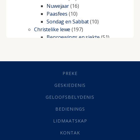
Nuwejaar
(16)
Paasfees
(10)
Sondag en Sabbat
(10)
Christelike lewe
(197)
Beproewings en siekte
(51)
Besluitneming
(6)
Dissipline
(10)
Geestelike Groei
(10)
Gehoorsaamheid
(6)
PREKE
Geld
(21)
Grys Areas
(4)
GESKIEDENIS
Hofsake
(2)
GELOOFSBELYDENIS
Lewensdoel
(3)
Selfondersoek
(1)
BEDIENINGS
Vervolging
(19)
LIDMAATSKAP
Werk
(22)
Eindtyd
(142)
KONTAK
Belonings
(4)