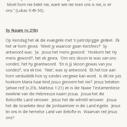
Moet hom nie belet nie, want wie nie teen ons is nie, is vir
ons.” (Lukas 9:49-50).
Sy Naam (v.21b)
Op Kersdag het ek die evangelie met 'n petroljoggie gedeel. Ek
het vir hom gevra: ‘Weet jy waaroor gaan Kersfees?’ Sy
antwoord was: ‘Ja. Jesus het mens geword’. ‘Hoekom het Hy
mens geword?’, het ek gevra. ‘Om ons skoon te was van ons
sondes’, het hy geantwoord. ‘En is jý skoon gewas van jou
sondes?’, vra ek toe. ‘Nee’, was sy antwoord. Ek het toe aan
hom verduidelik hoe sy sondes vergewe kan word. Is dit nie juis
hoekom Maria haar kind
Jesus
genoem het nie? Jesus beteken
‘Jahwe red’ (v.21b, Matteus 1:21) en is die Nuwe Testamentiese
eweknie van die Hebreeuse naam Josua. Josua het die
Beloofde Land
verower. Jesus het die wêreld verower. Josua
het die Israeliete deur die Jordaanrivier in die Land ingelei. Jesus
lei ons in die hemelse Land van Belofte in. Waarvan red Jesus
ons?