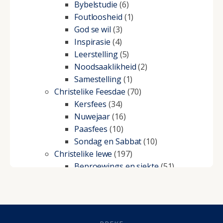
Bybelstudie
(6)
Foutloosheid
(1)
God se wil
(3)
Inspirasie
(4)
Leerstelling
(5)
Noodsaaklikheid
(2)
Samestelling
(1)
Christelike Feesdae
(70)
Kersfees
(34)
Nuwejaar
(16)
Paasfees
(10)
Sondag en Sabbat
(10)
Christelike lewe
(197)
Beproewings en siekte
(51)
Besluitneming
(6)
Dissipline
(10)
Geestelike Groei
(10)
Gehoorsaamheid
(6)