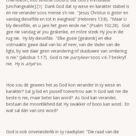
[unchangeable].’
[3]
Dank God dat sy wese en karakter stabiel is
en nie verander soos mense s’n nie. “Jesus Christus is gister en
vandag dieselfde en tot in ewigheid.” (Hebreërs 13:8). “Maar U
bly dieselfde, en u jare het geen einde nie.” (Psalm 102:28). God
gee nie vandag vir jou geskenke, en môre steek Hy jou in die
rug nie. Hy bly dieselfde. “Elke goeie [geskenk] en elke
volmaakte gawe daal van bo af neer, van die Vader van die
ligte, by wie daar geen verandering of skaduwee van omkering
is nie.“ (Jakobus 1:17). God is nie
partykeer
soos v.6-7 beskryf
nie. Hy is
altyd
so.
Hoe sou dit gewees het as God kon verander in sy wese en
karakter? Sal jy bid en jouself toevertrou aan ‘n God wat nie die
beste is nie, maar beter kan word? As God kan verander,
bestaan die moontlikheid dat Hy swakker of boos kan word. En
wat sal dán van ons word?
God is ook onveranderlik in sy raadsplan. “Die raad van die