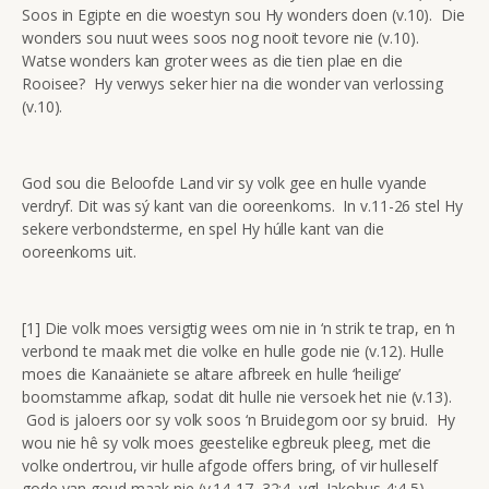
Soos in Egipte en die woestyn sou Hy wonders doen (v.10). Die
wonders sou nuut wees soos nog nooit tevore nie (v.10).
Watse wonders kan groter wees as die tien plae en die
Rooisee? Hy verwys seker hier na die wonder van verlossing
(v.10).
God sou die Beloofde Land vir sy volk gee en hulle vyande
verdryf. Dit was sý kant van die ooreenkoms. In v.11-26 stel Hy
sekere verbondsterme, en spel Hy húlle kant van die
ooreenkoms uit.
[1] Die volk moes versigtig wees om nie in ‘n strik te trap, en ‘n
verbond te maak met die volke en hulle gode nie (v.12). Hulle
moes die Kanaäniete se altare afbreek en hulle ‘heilige’
boomstamme afkap, sodat dit hulle nie versoek het nie (v.13).
God is jaloers oor sy volk soos ‘n Bruidegom oor sy bruid. Hy
wou nie hê sy volk moes geestelike egbreuk pleeg, met die
volke ondertrou, vir hulle afgode offers bring, of vir hulleself
gode van goud maak nie (v.14-17, 32:4, vgl. Jakobus 4:4-5).