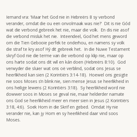
Iemand vra: ‘Maar het God nie in Hebreërs 8 sy verbond
verander, omdat die ou een onvolmaak was nie?’ Dit is nie Gód
wat die verbond gebreek het nie, maar die volk. En dis nie asof
die verbond misluk het nie. Inteendeel, God het mens geword
om die Tien Gebooie perfek te onderhou, en namens sy volk
die straf te kry asof Hý dit gebreek het. In die Nuwe Testament
skryf God nie die terme van die verbond op klip nie, maar op
ons harte sodat ons dit wíl en kán doen (Hebreërs 8:10). God
verwyder die sluier wat ons oë verblind, sodat ons Jesus se
heerlikheid kan sien (2 Korintiërs 3:14-18). Hoewel ons gesigte
nie soos Moses s’n blink nie, sien mense Jesus se heerlikheid in
ons heilige lewens (2 Korintiërs 3:18). Sy heerlikheid word nie
dowwer soos in Moses se geval nie, maar helderder namate
ons God se heerlikheid meer en meer sien in Jesus (2 Korintiërs
3:18, 4:6). Soek Hom in die Skrif en gebed. Omdat Hy nie
verander nie, kan jy Hom en sy heerlikheid daar vind soos
Moses.