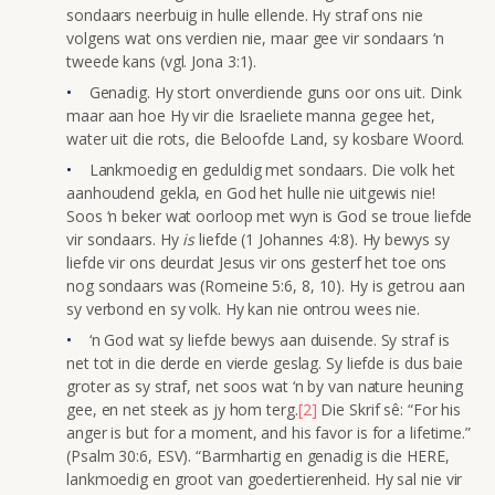
sondaars neerbuig in hulle ellende. Hy straf ons nie
volgens wat ons verdien nie, maar gee vir sondaars ‘n
tweede kans (vgl. Jona 3:1).
Genadig. Hy stort onverdiende guns oor ons uit. Dink
maar aan hoe Hy vir die Israeliete manna gegee het,
water uit die rots, die Beloofde Land, sy kosbare Woord.
Lankmoedig en geduldig met sondaars. Die volk het
aanhoudend gekla, en God het hulle nie uitgewis nie!
Soos ‘n beker wat oorloop met wyn is God se troue liefde
vir sondaars. Hy
is
liefde (1 Johannes 4:8). Hy bewys sy
liefde vir ons deurdat Jesus vir ons gesterf het toe ons
nog sondaars was (Romeine 5:6, 8, 10). Hy is getrou aan
sy verbond en sy volk. Hy kan nie ontrou wees nie.
‘n God wat sy liefde bewys aan duisende. Sy straf is
net tot in die derde en vierde geslag. Sy liefde is dus baie
groter as sy straf, net soos wat ‘n by van nature heuning
gee, en net steek as jy hom terg.
[2]
Die Skrif sê: “For his
anger is but for a moment, and his favor is for a lifetime.”
(Psalm 30:6, ESV). “Barmhartig en genadig is die HERE,
lankmoedig en groot van goedertierenheid. Hy sal nie vir