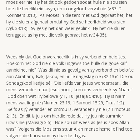
moes eer nie. Hy het dit ook gedoen sodat hulle nie sou sien
hoe die heerlikheid kwyn, en in ongeloof verval nie (v.33, 2
Korintiërs 3:13). As Moses in die tent met God gepraat het, het
hy die sluier afgehaal omdat hy God se heerlikheid wou sien
(vgl. 33:18). Sy gesig het dan weer geblink. Hy het die sluier
teruggesit as hy met die volk gepraat het (v.34-35).
Wees bly dat God onveranderlik is in sy verbond en beloftes.
Hoekom het God nie die volk uitgewis toe hulle die goue kalf
aanbid het nie? Was dit nie as gevolg van sy verbond en belofte
aan Abraham, Isak, Jakob, en hulle nageslag nie (32:13)? Die ou
Sondagskool liedjie sê: ‘Die liefde van Jesus wonderbaar... die
mens verander maar Jesus nooit, kom ons verheerlik sy Naam.’
God doen wat Hy belowe (v.1, 10, Jesaja 54:10). Hy is nie ‘n
mens wat lieg nie (Numeri 23:19, 1 Samuel 15:29, Titus 1:2).
Selfs as jý verander en ontrou is, verander Hy nie (2 Timoteus
2:13). En dit is juis om hierdie rede dat Hy jou nie summier
uitwis nie (Maleagi 3:6). Hoe sou dit wees as Jesus soos Allah
was? Volgens die Moslems stuur Allah mense hemel of hel toe
volgens die bui waarin hy daardie dag is.