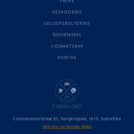
PREKE
Geld
(21)
Grys Areas
(4)
GESKIEDENIS
Hofsake
(2)
GELOOFSBELYDENIS
Lewensdoel
(3)
Selfondersoek
(1)
BEDIENINGS
Vervolging
(19)
LIDMAATSKAP
Werk
(22)
Eindtyd
(142)
KONTAK
Belonings
(4)
Dood
(26)
Hel
(21)
Hemel
(31)
Israel
(14)
Millennium
(1)
Oordeelsdag
(19)
Verheerlikte liggaam
(3)
Commissionerstraat 85, Kemptonpark, 1619, Suid-Afrika
Wederkoms
(27)
Vind ons op Google Maps
Gebed
(87)