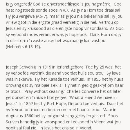
Is jy ongered? God se onveranderlikheid is jou nagmêrrie. God
haat nogsteeds sonde soos in v.7. As jy na Hom toe draai sal
Hy jou vergewe (v.6-7), maar as jy jou nie bekeer nie sal Hy jou
vir ewig tot in die ergste graad vernietig in die hel. Vertrou op
Jesus en sy kruisdood as die enigste hoop vir sondaars. As God
sy verbond moes verander was jy hopeloos. Dank Hom dat jy
in die storm ‘n vaste anker het waaraan jy kan vashou
(Hebreërs 6:18-19).
Joseph Scriven is in 1819 in Ierland gebore. Toe hy 25 was, het
sy verloofde verdrink die aand voordat hulle sou trou. Sy lewe
was in skerwe. Hy het Kanada toe verhuis. In 1855 het hy nuus
ontvang dat sy ma baie siek is. Hy het ‘n gedig geskryf om haar
te troos: ‘Pray without ceasing.’ Charles Converse het dit later
getoonset en ‘n nuwe titel gegee: ‘What a Friend we have in
Jesus.’ In 1857 het hy Port Hope, Ontario toe verhuis. Daar het
hy ‘n vrou ontmoet en beplan om met haar te trou. Maar in
Augustus 1860 het sy longontsteking gekry en gesterf. Soos
Scriven benodig jy in voorspoed en teëspoed ‘n Vriend wat jou
nooit sal faal nie. In Jesus het ons so ‘n Vriend.