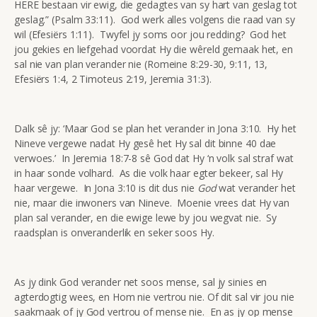
HERE bestaan vir ewig, die gedagtes van sy hart van geslag tot
geslag.” (Psalm 33:11). God werk alles volgens die raad van sy
wil (Efesiërs 1:11). Twyfel jy soms oor jou redding? God het
jou gekies en liefgehad voordat Hy die wêreld gemaak het, en
sal nie van plan verander nie (Romeine 8:29-30, 9:11, 13,
Efesiërs 1:4, 2 Timoteus 2:19, Jeremia 31:3).
Dalk sê jy: ‘Maar God se plan het verander in Jona 3:10. Hy het
Nineve vergewe nadat Hy gesê het Hy sal dit binne 40 dae
verwoes.’ In Jeremia 18:7-8 sê God dat Hy ‘n volk sal straf wat
in haar sonde volhard. As die volk haar egter bekeer, sal Hy
haar vergewe. In Jona 3:10 is dit dus nie
God
wat verander het
nie, maar die inwoners van Nineve. Moenie vrees dat Hy van
plan sal verander, en die ewige lewe by jou wegvat nie. Sy
raadsplan is onveranderlik en seker soos Hy.
As jy dink God verander net soos mense, sal jy sinies en
agterdogtig wees, en Hom nie vertrou nie. Of dit sal vir jou nie
saakmaak of jy God vertrou of mense nie. En as jy op mense