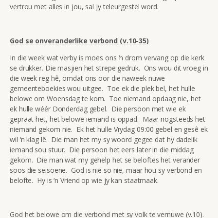
vertrou met alles in jou, sal jy teleurgestel word.
God se onveranderlike verbond (v.10-35)
In die week wat verby is moes ons ‘n drom vervang op die kerk
se drukker. Die masjien het strepe gedruk. Ons wou dit vroeg in
die week reg hê, omdat ons oor die naweek nuwe
gemeenteboekies wou uitgee. Toe ek die plek bel, het hulle
belowe om Woensdag te kom. Toe niemand opdaag nie, het
ek hulle wéér Donderdag gebel. Die persoon met wie ek
gepraat het, het belowe iemand is oppad. Maar nogsteeds het
niemand gekom nie. Ek het hulle Vrydag 09:00 gebel en gesê ek
wil ‘n klag lê. Die man het my sy woord gegee dat hy dadelik
iemand sou stuur. Die persoon het eers later in die middag
gekom. Die man wat my gehelp het se beloftes het verander
soos die seisoene. God is nie so nie, maar hou sy verbond en
belofte. Hy is ‘n Vriend op wie jy kan staatmaak.
God het belowe om die verbond met sy volk te vernuwe (v.10).