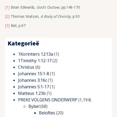
[1]
Brian Edwards,
God’s Outlaw
, pp.148-170
[2]
Thomas Watson,
A
Body of Divinity
, p.93
[3]
Ibid, p.67
Kategorieë
1Korintiers 12:13a
(1)
1Timothy 1:12-17
(2)
Christus
(6)
Johannes 15:1-8
(1)
Johannes 3:16c
(1)
Johannes 5:1-17
(1)
Matteus 1:23b
(1)
PREKE VOLGENS ONDERWERP
(1,194)
Bybel
(68)
Beloftes
(20)