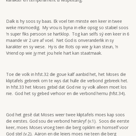
Dalk is hy soos sy baas. Ek voel ten minste een keer in twee
weke mismoedig. My vrou is byna in elke opsig so stabiel soos
‘n super fiks persoon se hartklop. Tog kan selfs sý een keer in 6
maande vir 2 ure af voel. Net God is onveranderlik in sy
karakter en sy wese. Hy is die Rots op wie jy kan steun, ‘n
Vriend op wie jy met jou hele hart kan staatmaak.
Toe die volk in hfst.32 die goue kalf aanbid het, het Moses die
kliptafels gebreek om te wys dat hulle die verbond gebreek het.
In hfst.33 het Moses gebid dat God nie sy volk alleen moet los
nie. God het sy gebed verhoor en die verbond hernu (hfst.34).
God het gesê dat Moses weer twee kliptafels moes kap soos
die eerstes. God sou die verbond herskryf (v.1). Soos die eerste
keer, moes Moses vroeg teen die berg opklim en homself voor
God stel (v.2). Aäron en die leiers moes nie teen die berg