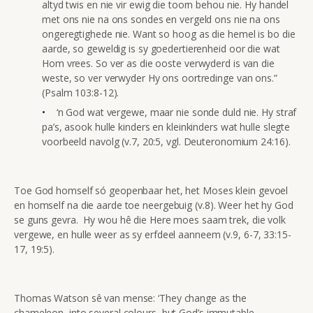
altyd twis en nie vir ewig die toorn behou nie. Hy handel
met ons nie na ons sondes en vergeld ons nie na ons
ongeregtighede nie. Want so hoog as die hemel is bo die
aarde, so geweldig is sy goedertierenheid oor die wat
Hom vrees. So ver as die ooste verwyderd is van die
weste, so ver verwyder Hy ons oortredinge van ons.”
(Psalm 103:8-12).
‘n God wat vergewe, maar nie sonde duld nie. Hy straf
pa’s, asook hulle kinders en kleinkinders wat hulle slegte
voorbeeld navolg (v.7, 20:5, vgl. Deuteronomium 24:16).
Toe God homself só geopenbaar het, het Moses klein gevoel
en homself na die aarde toe neergebuig (v.8). Weer het hy God
se guns gevra. Hy wou hê die Here moes saam trek, die volk
vergewe, en hulle weer as sy erfdeel aanneem (v.9, 6-7, 33:15-
17, 19:5).
Thomas Watson sê van mense: ‘They change as the
chameleon, into several colours, but God’s immutable