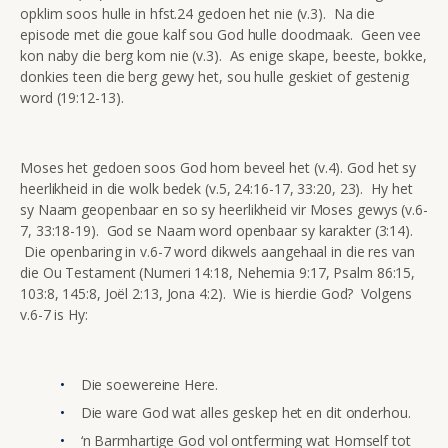
opklim soos hulle in hfst.24 gedoen het nie (v.3). Na die
episode met die goue kalf sou God hulle doodmaak. Geen vee
kon naby die berg kom nie (v.3). As enige skape, beeste, bokke,
donkies teen die berg gewy het, sou hulle geskiet of gestenig
word (19:12-13).
Moses het gedoen soos God hom beveel het (v.4). God het sy
heerlikheid in die wolk bedek (v.5, 24:16-17, 33:20, 23). Hy het
sy Naam geopenbaar en so sy heerlikheid vir Moses gewys (v.6-
7, 33:18-19). God se Naam word openbaar sy karakter (3:14).
Die openbaring in v.6-7 word dikwels aangehaal in die res van
die Ou Testament (Numeri 14:18, Nehemia 9:17, Psalm 86:15,
103:8, 145:8, Joël 2:13, Jona 4:2). Wie is hierdie God? Volgens
v.6-7 is Hy:
Die soewereine Here.
Die ware God wat alles geskep het en dit onderhou.
‘n Barmhartige God vol ontferming wat Homself tot