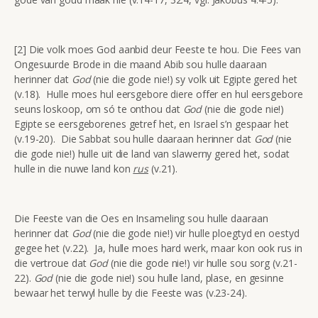
[2] Die volk moes God aanbid deur Feeste te hou. Die Fees van
Ongesuurde Brode in die maand Abib sou hulle daaraan
herinner dat
God
(nie die gode nie!) sy volk uit Egipte gered het
(v.18). Hulle moes hul eersgebore diere offer en hul eersgebore
seuns loskoop, om só te onthou dat
God
(nie die gode nie!)
Egipte se eersgeborenes getref het, en Israel s’n gespaar het
(v.19-20). Die Sabbat sou hulle daaraan herinner dat
God
(nie
die gode nie!) hulle uit die land van slawerny gered het, sodat
hulle in die nuwe land kon
rus
(v.21).
Die Feeste van die Oes en Insameling sou hulle daaraan
herinner dat
God
(nie die gode nie!) vir hulle ploegtyd en oestyd
gegee het (v.22). Ja, hulle moes hard werk, maar kon ook rus in
die vertroue dat
God
(nie die gode nie!) vir hulle sou sorg (v.21-
22).
God
(nie die gode nie!) sou hulle land, plase, en gesinne
bewaar het terwyl hulle by die Feeste was (v.23-24).