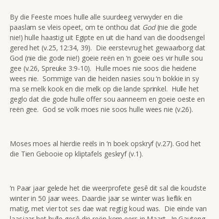
By die Feeste moes hulle alle suurdeeg verwyder en die
paaslam se vleis opeet, om te onthou dat
God
(nie die gode
nie!) hulle haastig uit Egipte en uit die hand van die doodsengel
gered het (v.25, 12:34, 39). Die eerstevrug het gewaarborg dat
God (nie die gode nie!) goeie reën en ‘n goeie oes vir hulle sou
gee (v.26, Spreuke 3:9-10). Hulle moes nie soos die heidene
wees nie. Sommige van die heiden nasies sou ‘n bokkie in sy
ma se melk kook en die melk op die lande sprinkel. Hulle het
geglo dat die gode hulle offer sou aanneem en goeie oeste en
reën gee. God se volk moes nie soos hulle wees nie (v.26).
Moses moes al hierdie reëls in ‘n boek opskryf (v.27). God het
die Tien Gebooie op kliptafels geskryf (v.1).
‘n Paar jaar gelede het die weerprofete gesê dit sal die koudste
winter in 50 jaar wees. Daardie jaar se winter was lieflik en
matig, met vier tot ses dae wat regtig koud was. Die einde van
laasjaar het hulle gesê die reën kom eers in Maart. In Gauteng