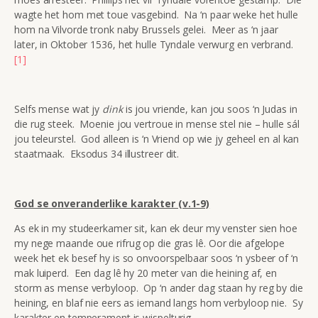
wagte het hom met toue vasgebind. Na ‘n paar weke het hulle
hom na Vilvorde tronk naby Brussels gelei. Meer as ‘n jaar
later, in Oktober 1536, het hulle Tyndale verwurg en verbrand.
[1]
Selfs mense wat jy
dink
is jou vriende, kan jou soos ‘n Judas in
die rug steek. Moenie jou vertroue in mense stel nie – hulle sál
jou teleurstel. God alleen is ‘n Vriend op wie jy geheel en al kan
staatmaak. Eksodus 34 illustreer dit.
God se onveranderlike karakter (v.1-9)
As ek in my studeerkamer sit, kan ek deur my venster sien hoe
my nege maande oue rifrug op die gras lê. Oor die afgelope
week het ek besef hy is so onvoorspelbaar soos ‘n ysbeer of ‘n
mak luiperd. Een dag lê hy 20 meter van die heining af, en
storm as mense verbyloop. Op ‘n ander dag staan hy reg by die
heining, en blaf nie eers as iemand langs hom verbyloop nie. Sy
karakter en temperament is wispelturig.