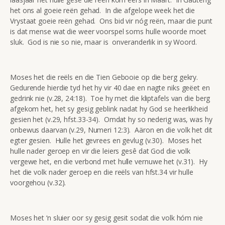
het ons al goeie reën gehad. In die afgelope week het die
Vrystaat goeie reën gehad. Ons bid vir nóg reën, maar die punt
is dat mense wat die weer voorspel soms hulle woorde moet
sluk. God is nie so nie, maar is onveranderlik in sy Woord.
Moses het die reëls en die Tien Gebooie op die berg gekry.
Gedurende hierdie tyd het hy vir 40 dae en nagte niks geëet en
gedrink nie (v.28, 24:18). Toe hy met die kliptafels van die berg
afgekom het, het sy gesig geblink nadat hy God se heerlikheid
gesien het (v.29, hfst.33-34). Omdat hy so nederig was, was hy
onbewus daarvan (v.29, Numeri 12:3). Aäron en die volk het dit
egter gesien. Hulle het gevrees en gevlug (v.30). Moses het
hulle nader geroep en vir die leiers gesê dat God die volk
vergewe het, en die verbond met hulle vernuwe het (v.31). Hy
het die volk nader geroep en die reëls van hfst.34 vir hulle
voorgehou (v.32).
Moses het ‘n sluier oor sy gesig gesit sodat die volk hóm nie