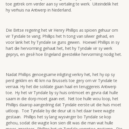
toe getrek om verder aan sy vertaling te werk. Uiteindelik het
hy verhuis na Antwerp in Nederland.
Die Britse regering het vir Henry Phillips as spioen gehuur om
vir Tyndale te vang. Phillips het ‘n tong van silwer gehad, en
voor lank het hy Tyndale se guns gewen. Hoewel Phillips in sy
hart die hervorming gehaat het, het hy Tyndale vir sy werk
geprys, en gesê hoe Engeland geestelike hervorming nodig het.
Nadat Phillips genoegsame inligting verkry het, het hy op sy
perd geklim en 40 km na Brussels toe gery om vir Tyndale te
verraai. Hy het die soldate gaan haal en teruggereis Antwerp
toe. Hy het vir Tyndale by sy huis ontmoet en gevra dat hulle
saam in die dorp moet gaan eet. Net toe hulle wou loop, het
Phillips daarop aangedring dat Tyndale eerste uit die huis moet
uitloop. Toe Tyndale by die deur uit is het daar twee wagte
gestaan. Phillips het sy lang wysvinger bo Tyndale se kop
gehou, sodat die wagte kon sien dít was die man wat hulle
moes arresteer. Phillips het vir Tyndale vorentoe gestamp. Die