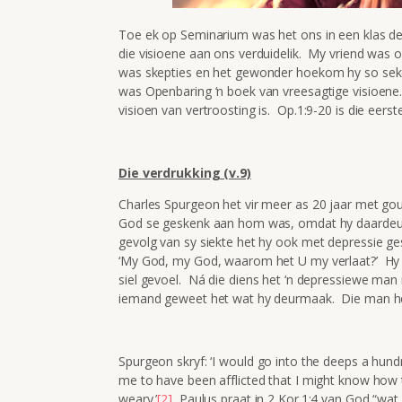
Toe ek op Seminarium was het ons in een klas de
die visioene aan ons verduidelik. My vriend was 
was skepties en het gewonder hoekom hy so seker
was Openbaring ‘n boek van vreesagtige visioene.
visioen van vertroosting is. Op.1:9-20 is die eerst
Die verdrukking (v.9)
Charles Spurgeon het vir meer as 20 jaar met gout 
God se geskenk aan hom was, omdat hy daardeur
gevolg van sy siekte het hy ook met depressie g
‘My God, my God, waarom het U my verlaat?’ Hy he
siel gevoel. Ná die diens het ‘n depressiewe m
iemand geweet het wat hy deurmaak. Die man het
Spurgeon skryf: ‘I would go into the deeps a hundr
me to have been afflicted that I might know how 
weary.’
[2]
Paulus praat in 2 Kor.1:4 van God “wat 