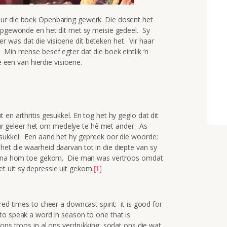
ur die boek Openbaring gewerk. Die dosent het
opgewonde en het dit met sy meisie gedeel. Sy
 was dat die visioene dít beteken het. Vir haar
 Min mense besef egter dat die boek eintlik ‘n
e een van hierdie visioene.
en arthritis gesukkel. En tog het hy geglo dat dit
 geleer het om medelye te hê met ander. As
esukkel. Een aand het hy gepreek oor die woorde:
t die waarheid daarvan tot in die diepte van sy
an na hom toe gekom. Die man was vertroos omdat
 uit sy depressie uit gekom.
[1]
ed times to cheer a downcast spirit: it is good for
to speak a word in season to one that is
ons troos in al ons verdrukking, sodat ons die wat