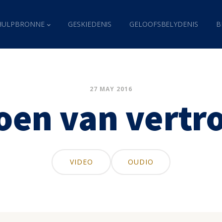
HULPBRONNE
GESKIEDENIS
GELOOFSBELYDENIS
B
27 MAY 2016
ioen van vertr
VIDEO
OUDIO