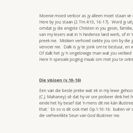
Moenie moed verloor as jy alleen moet staan vir d
Here by jou staan (2 Tm.4:10, 16-17). Word jy uitg
omdat jy die enigste Christen in jou gesin, famili
van my lesers wat in ‘n heidense land werk, of in ‘
preek nie. Miskien verhoed siekte jou om by die g
vervoer nie. Dalk is jy te jonk om te bestuur, en 
Of dalk het jy ‘n ongelowige man wat jou verbied o
Here ‘n spesiale poging maak om met jou te ontm
Die visioen (v.10-16)
Een van die beste preke wat ek in my lewe gehoo
(C.J. Mahaney) sê dat hy vir ure probeer dink het 
einde het hy besef dat ‘n mens dit nie kán illustre
that.’ En so is dit ook met Op.1:10-16: buiten vir d
die verheerlikte Seun van God illustreer nie.