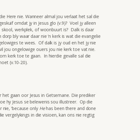
ie Here nie. Wanneer almal jou verlaat het sal die
eskuif omdat jy in Jesus glo (v.9)? Voel jy alleen
e, skool, werkplek, of woonbuurt is? Dalk is daar
n dorp bly waar daar nie ‘n kerk is wat die evangelie
elowiges te wees. Of dalk is jy oud en het jy nie
wil jou ongelowige ouers jou nie kerk toe vat nie.
m kerk toe te gaan. In hierdie gevalle sal die
oet (v.10-20).
r het gaan oor Jesus in Getsemane. Die prediker
hoe hy Jesus se belewenis sou illustreer. Op die
er nie, ‘because only
He
has been there and done
ie vergelykings in die visioen, kan ons nie regtig