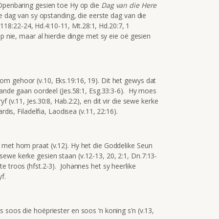
 Openbaring gesien toe Hy op die
Dag van die Here
ie dag van sy opstanding, die eerste dag van die
8:22-24, Hd.4:10-11, Mt.28:1, Hd.20:7, 1
p nie, maar al hierdie dinge met sy eie oë gesien
m gehoor (v.10, Eks.19:16, 19). Dit het gewys dat
vyande gaan oordeel (Jes.58:1, Esg.33:3-6). Hy moes
 (v.11, Jes.30:8, Hab.2:2), en dit vir die sewe kerke
dis, Filadelfia, Laodisea (v.11, 22:16).
 met hom praat (v.12). Hy het die Goddelike Seun
ewe kerke gesien staan (v.12-13, 20, 2:1, Dn.7:13-
e troos (hfst.2-3). Johannes het sy heerlike
f.
 soos die hoëpriester en soos ‘n koning s’n (v.13,