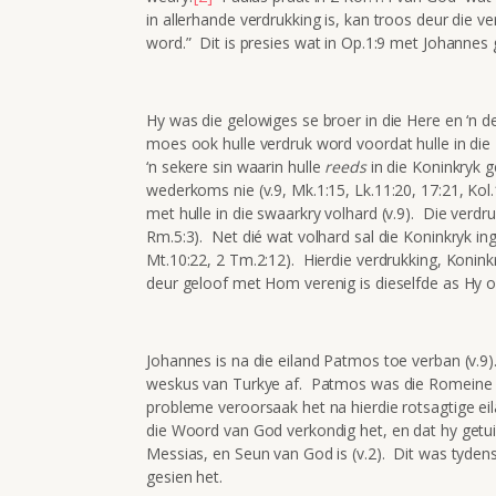
in allerhande verdrukking is, kan troos deur die 
word.” Dit is presies wat in Op.1:9 met Johannes 
Hy was die gelowiges se broer in die Here en ‘n de
moes ook hulle verdruk word voordat hulle in die 
‘n sekere sin waarin hulle
reeds
in die Koninkryk g
wederkoms nie (v.9, Mk.1:15, Lk.11:20, 17:21, Ko
met hulle in die swaarkry volhard (v.9). Die verdru
Rm.5:3). Net dié wat volhard sal die Koninkryk in
Mt.10:22, 2 Tm.2:12). Hierdie verdrukking, Koninkry
deur geloof met Hom verenig is dieselfde as Hy on
Johannes is na die eiland Patmos toe verban (v.9).
weskus van Turkye af. Patmos was die Romeine se
probleme veroorsaak het na hierdie rotsagtige ei
die Woord van God verkondig het, en dat hy getuig
Messias, en Seun van God is (v.2). Dit was tydens
gesien het.