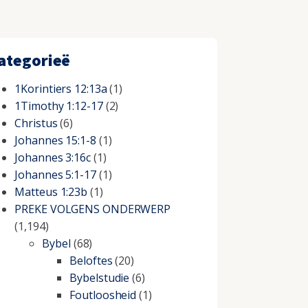
ategorieë
1Korintiers 12:13a
(1)
1Timothy 1:12-17
(2)
Christus
(6)
Johannes 15:1-8
(1)
Johannes 3:16c
(1)
Johannes 5:1-17
(1)
Matteus 1:23b
(1)
PREKE VOLGENS ONDERWERP
(1,194)
Bybel
(68)
Beloftes
(20)
Bybelstudie
(6)
Foutloosheid
(1)