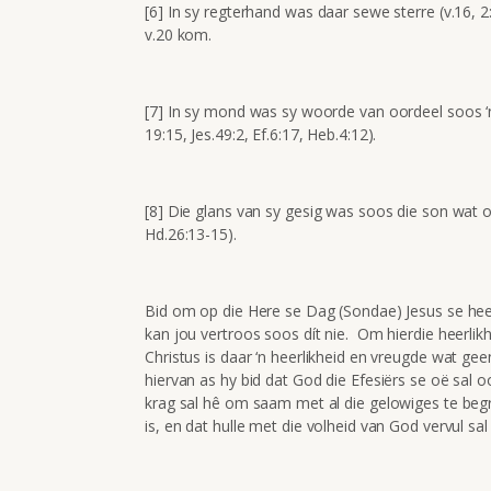
[6] In sy regterhand was daar sewe sterre (v.16, 2
v.20 kom.
[7] In sy mond was sy woorde van oordeel soos ‘
19:15, Jes.49:2, Ef.6:17, Heb.4:12).
[8] Die glans van sy gesig was soos die son wat op
Hd.26:13-15).
Bid om op die Here se Dag (Sondae) Jesus se heerli
kan jou vertroos soos dít nie. Om hierdie heerlikh
Christus is daar ‘n heerlikheid en vreugde wat gee
hiervan as hy bid dat God die Efesiërs se oë sal o
krag sal hê om saam met al die gelowiges te begr
is, en dat hulle met die volheid van God vervul sal