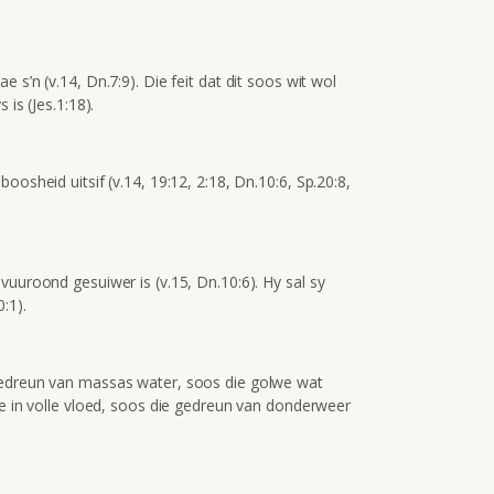
 s’n (v.14, Dn.7:9). Die feit dat dit soos wit wol
 is (Jes.1:18).
oosheid uitsif (v.14, 19:12, 2:18, Dn.10:6, Sp.20:8,
vuuroond gesuiwer is (v.15, Dn.10:6). Hy sal sy
:1).
gedreun van massas water, soos die golwe wat
le in volle vloed, soos die gedreun van donderweer