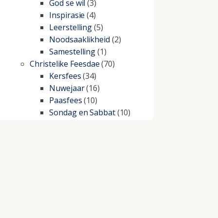
God se wil
(3)
Inspirasie
(4)
Leerstelling
(5)
Noodsaaklikheid
(2)
Samestelling
(1)
Christelike Feesdae
(70)
Kersfees
(34)
Nuwejaar
(16)
Paasfees
(10)
Sondag en Sabbat
(10)
Christelike lewe
(197)
Beproewings en siekte
(51)
Besluitneming
(6)
Dissipline
(10)
Geestelike Groei
(10)
Gehoorsaamheid
(6)
Geld
(21)