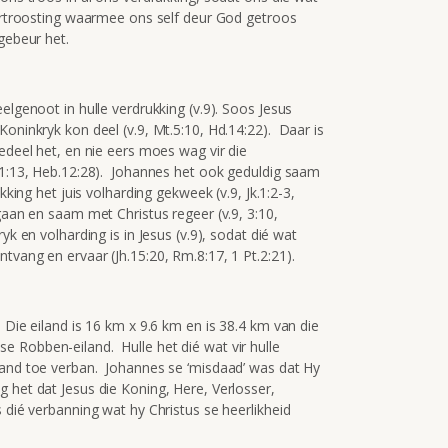
vertroosting waarmee ons self deur God getroos
gebeur het.
elgenoot in hulle verdrukking (v.9). Soos Jesus
Koninkryk kon deel (v.9, Mt.5:10, Hd.14:22). Daar is
edeel het, en nie eers moes wag vir die
l.1:13, Heb.12:28). Johannes het ook geduldig saam
kking het juis volharding gekweek (v.9, Jk.1:2-3,
gaan en saam met Christus regeer (v.9, 3:10,
k en volharding is in Jesus (v.9), sodat dié wat
tvang en ervaar (Jh.15:20, Rm.8:17, 1 Pt.2:21).
 Die eiland is 16 km x 9.6 km en is 38.4 km van die
 Robben-eiland. Hulle het dié wat vir hulle
land toe verban. Johannes se ‘misdaad’ was dat Hy
 het dat Jesus die Koning, Here, Verlosser,
 dié verbanning wat hy Christus se heerlikheid