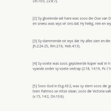
Dn.10:5, Lv.8:7).
[2] Sy gloeiende wit hare was soos die Oue van Dae
en sneeu was wys vir ons dat Hy heilig, rein en wys
[3] Sy vlammende oë wys dat Hy alles sien en die b
Jh.2:24-25, Rm.2:16, Heb.4:13).
[4] Sy voete was soos gepoleerde koper wat in ‘n 
vyande onder sy voete vertrap (2:18, 14:19, Ps.110
[5] Soos God in Esg.43:2, was sy stem soos die 
teen Patmos se rotse slaan, soos die Victoria val
(v.15, 14:2, Dn.10:6).