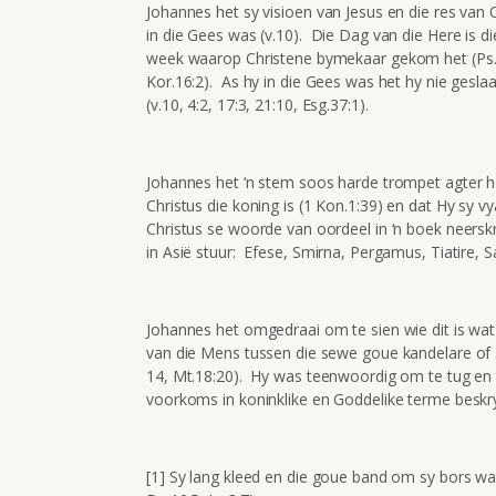
Johannes het sy visioen van Jesus en die res van
in die Gees was (v.10). Die Dag van die Here is d
week waarop Christene bymekaar gekom het (Ps.11
Kor.16:2). As hy in die Gees was het hy nie geslaa
(v.10, 4:2, 17:3, 21:10, Esg.37:1).
Johannes het ‘n stem soos harde trompet agter ho
Christus die koning is (1 Kon.1:39) en dat Hy sy 
Christus se woorde van oordeel in ‘n boek neerskryf
in Asië stuur: Efese, Smirna, Pergamus, Tiatire, Sar
Johannes het omgedraai om te sien wie dit is wat
van die Mens tussen die sewe goue kandelare of s
14, Mt.18:20). Hy was teenwoordig om te tug en t
voorkoms in koninklike en Goddelike terme beskry
[1] Sy lang kleed en die goue band om sy bors was