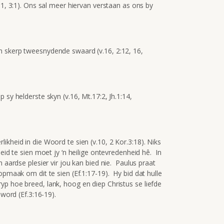
:1, 3:1). Ons sal meer hiervan verstaan as ons by
n skerp tweesnydende swaard (v.16, 2:12, 16,
 sy helderste skyn (v.16, Mt.17:2, Jh.1:14,
kheid in die Woord te sien (v.10, 2 Kor.3:18). Niks
eid te sien moet jy ‘n heilige ontevredenheid hê. In
n aardse plesier vir jou kan bied nie. Paulus praat
opmaak om dit te sien (Ef.1:17-19). Hy bid dat hulle
yp hoe breed, lank, hoog en diep Christus se liefde
 word (Ef.3:16-19).