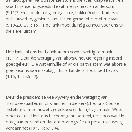
Sal droogte en verwoestende storms die Wes-Kaap teister, en
swart mense nogsteeds die wit mense haat en andersom
(9:11)? En asof dit nie genoeg is nie, baklei God se kinders in
hulle huwelike, gesinne, families en gemeentes met mekaar
(9:19-20, Gal.5:15). Hoe lank moet dit nóg aanhou voor ons vir
die Here luister?
Hoe lank sal ons land aanhou om sonde ‘wettig’ te maak
(10:1)? Deur die wettiging van aborsie het die regering moord
goedgekeur. Dié wat vir húlle of vir die partye stem wat aborsie
goedkeur, is saam skuldig – hulle hande is met bloed bevlek
(1:15, 1 Tm.5:22).
Deur die president se veelwywery en die wettiging van
homoseksualiteit (in ons land en in die kerk), het ons God se
instelling van die huwelik goedkoop en belaglik gemaak. Weet
maar dat die Here ons hiervoor gaan oordeel, net soos wat Hy
ons gaan oordeel omdat ons pornografie en prostitusie wettig
verklaar het (10:1, Heb.13:4).