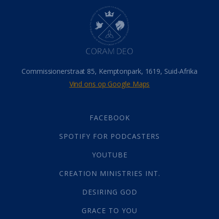
Hel
(21)
Hemel
(31)
Israel
(14)
Millennium
(1)
Oordeelsdag
(19)
Verheerlikte liggaam
(3)
Commissionerstraat 85, Kemptonpark, 1619, Suid-Afrika
Wederkoms
(27)
Vind ons op Google Maps
Gebed
(87)
Dankbaarheid
(5)
Die Onse Vader
(12)
FACEBOOK
Vas
(2)
SPOTIFY FOR PODCASTERS
God
(392)
Afgode
(23)
YOUTUBE
Tien Plae
(5)
CREATION MINISTRIES INT.
Almag
(1)
Alomteenwoordig
(4)
DESIRING GOD
Liefde
(1)
GRACE TO YOU
Alwetendheid
(1)