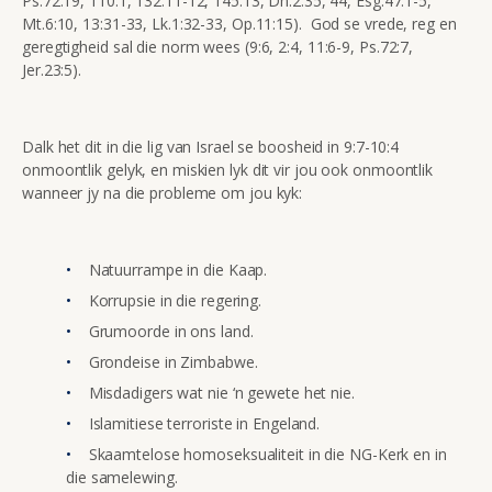
Ps.72:19, 110:1, 132:11-12, 145:13, Dn.2:35, 44, Esg.47:1-5,
Mt.6:10, 13:31-33, Lk.1:32-33, Op.11:15). God se vrede, reg en
geregtigheid sal die norm wees (9:6, 2:4, 11:6-9, Ps.72:7,
Jer.23:5).
Dalk het dit in die lig van Israel se boosheid in 9:7-10:4
onmoontlik gelyk, en miskien lyk dit vir jou ook onmoontlik
wanneer jy na die probleme om jou kyk:
Natuurrampe in die Kaap.
Korrupsie in die regering.
Grumoorde in ons land.
Grondeise in Zimbabwe.
Misdadigers wat nie ‘n gewete het nie.
Islamitiese terroriste in Engeland.
Skaamtelose homoseksualiteit in die NG-Kerk en in
die samelewing.