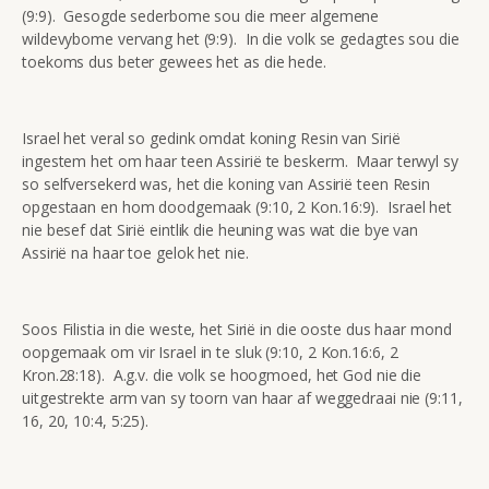
(9:9). Gesogde sederbome sou die meer algemene
wildevybome vervang het (9:9). In die volk se gedagtes sou die
toekoms dus beter gewees het as die hede.
Israel het veral so gedink omdat koning Resin van Sirië
ingestem het om haar teen Assirië te beskerm. Maar terwyl sy
so selfversekerd was, het die koning van Assirië teen Resin
opgestaan en hom doodgemaak (9:10, 2 Kon.16:9). Israel het
nie besef dat Sirië eintlik die heuning was wat die bye van
Assirië na haar toe gelok het nie.
Soos Filistia in die weste, het Sirië in die ooste dus haar mond
oopgemaak om vir Israel in te sluk (9:10, 2 Kon.16:6, 2
Kron.28:18). A.g.v. die volk se hoogmoed, het God nie die
uitgestrekte arm van sy toorn van haar af weggedraai nie (9:11,
16, 20, 10:4, 5:25).