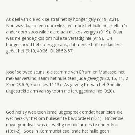
As deel van die volk se straf het sy honger gely (9:19, 8:21).
Nou was daar in een dorp vleis, en môre het hulle hulleself in ‘n
ander dorp soos wilde diere aan die kos vergryp (9:19). Daar
was nie genoeg kos om hulle te versadig nie (9:19). Die
hongersnood het so erg geraak, dat mense hulle eie kinders
geëet het (9:19, 49:26, Dt.28:52-57).
Josef se twee seuns, die stamme van Efraim en Manasse, het
mekaar verslind; saam het hulle teen Juda geveg (9:20, 15, 11, 2
Kron.28:6-9, kontr. Jes.11:13). As gevolg hiervan het God die
uitgestrekte arm van sy toorn nie teruggedraai nie (9:20).
God het sy wee teen Israel uitgespreek omdat haar leiers die
wet herskryf het om hulleself te bevoordeel (10:1). Onder die
nuwe grondwet was dit wettig om die armes te onderdruk
(10:1-2). Soos in Kommunistiese lande het hulle geen