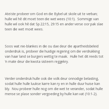
Ateïste probeer om God en die Bybel uit skole uit te verban;
hulle wil hê dit moet teen die wet wees (10:1). Sommige van
hulle wil ook hê dat Sp.22:15, 29:15 en ander verse oor pak slae
teen die wet moet wees.
Soos wat nie-blankes in die ou dae deur die apartheidsbeleid
onderdruk is, probeer die huidige regering om die verdrukking
van haar land se burgers wettig te maak. Hulle het dit reeds tot
‘n mate deur die kwota sisteem reggekry.
Verder onderdruk hulle ook die volk deur onnodige belasting,
sodat hulle hulle luukse karre kan ry en in hulle duur huise kan
bly. Nou probeer hulle nog om die wet te verander, sodat hulle
mense se plase sonder vergoeding by hulle kan vat (10:1-2).