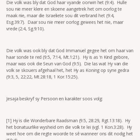
Die volk was bly dat God haar vyande oorwin het (9:4). Hulle
sou nie meer klere en skoene aangetrek het om oorlog te
maak nie, maar die Israeliete sou dit verbrand het (9:4,
Esg.39:7). Daar sou nie meer oorlog gewees het nie, maar
vrede (2:4, Sg.9:10).
Die volk was ook bly dat God Immanuel gegee het om haar van
haar sonde te red (9:5, 7:14, Mt.1:21). Hy is as ‘n Kind gebore,
maar was ook die Seun van God (9:5). Die las wat Hy van die
volk se skouers afgehaal het, het Hy as Koning op syne gedra
(9:3, 5, 22:22, Mt.28:18, 1 Kor.15:25).
Jesaja beskryf sy Persoon en karakter soos volg:
[1] Hy is die Wonderbare Raadsman (9:5, 28:29, Rgt.13:18). Hy
het bonatuurlike wysheid om die volk te lei (vgl. 1 Kon.3:28). Hy
weet hoe om die regte woorde te sê wanneer ons dit nodig het