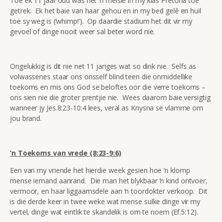
Toe ek 11 jaar oud was het ‘n meisie in my klas Pretoria toe
getrek. Ek het baie van haar gehou en in my bed gelê en huil
toe sy weg is (‘whimp!’). Op daardie stadium het dit vir my
gevoel of dinge nooit weer sal beter word nie.
Ongelukkig is dit nie net 11 jariges wat so dink nie. Selfs as
volwassenes staar ons onsself blind teen die onmiddellike
toekoms en mis ons God se beloftes oor die verre toekoms –
ons sien nie die groter prentjie nie. Wees daarom baie versigtig
wanneer jy Jes.8:23-10:4 lees, veral as Knysna se vlamme om
jou brand.
‘n Toekoms van vrede (8:23-9:6)
Een van my vriende het hierdie week gesien hoe ‘n klomp
mense iemand aanrand. Die man het blykbaar ‘n kind ontvoer,
vermoor, en haar liggaamsdele aan ‘n toordokter verkoop. Dit
is die derde keer in twee weke wat mense sulke dinge vir my
vertel, dinge wat eintlik te skandelik is om te noem (Ef.5:12).