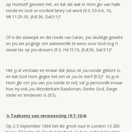
op Homself geneem het, en dat dié wat in Hom glo van hulle
sonde en God se oordeel bevry sal word (9:3, 53:4-6, 10,
Mt.11:29-30, Jh.8:36, Gal.5:1)?
Of is die slawejuk en die roede van Satan, jou skuldige gewete
en jou eie pogings om aanneemlik te wees voor God nog ‘n
swaar las op jou skouers (9:3, Hd.15:10, Jh.8:36, Gal.5:1)?
Het jy al verstaan en ervaar dat Jesus vir
jou
sonde gebore is,
en dat God Hom gegee het om vir
jou
te sterf (9:5)? As jy in
Hom glo om jou van jou sonde te red, sal jy persoonlik ervaar
hoe Hy ook
jou
Wonderbare Raadsman, Sterke God, Ewige
Vader en Vredevors is (9:5).
‘n Toekoms van verwoesting (9:7-10:4)
Op 2-5 September 1666 het die groot vuur in London 13 200