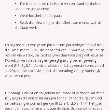
Die toenemende rebelsheid van ons land se kinders,
tieners en jongmense.
Wetteloosheid op die paaie.
Swak dienslewering en die luiheid van mense wat vir
die staat werk.
En tog moet dit wat jy om jou sien nie jou teologie bepaal nie –
die Bybel moet. T.s.v. die boosheid van Suid-Afrika, Israel en die
res van die wêreld, sal God se ywer daarvoor sorg dat Jesus se
Koninkryk van vrede, reg en geregtigheid groei en gevestig
word (9:6, Sg.8:6). As die profesieë m.b.t. sy eerste koms vervul
is (9:5), sal die profesieë m.b.t. die vervulling van sy Koninkryk
vervul word (9:6).
Die vraag is nie of dit sal gebeur nie, maar of jy daarin sal deel?
Is jy nog in die duisternis van jou sonde, of het die lig van God
se verlossing in jou hart geskyn (8:23-9:1, Ef.5:8, 14)? Het jy al
besef dat Jesus namens ons aan die kruis God se juk en roede