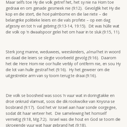
Maar selfs toe Hy die volk getref het, het sy nie na Hom toe
gedraai en om genade gesmeek nie (9:12). Gevolglik het Hy die
kop en die stert, die hoë palmbome en die lae riete – die
belangrike politieke leiers en die vals profete – op een dag
afgesny en tot ‘n val gebring (9:13-14, 19:15). Dit was húlle wat
die volk op ‘n dwaalspoor gelei het om haar in te sluk (9:15, 11).
Sterk jong manne, weduwees, weeskinders,
almal
het in woord
en daad die leiers se slegte voorbeeld gevolg (9:16). Daarom
het die Here Hom nie oor hulle verbly of ontferm nie, en sou Hy
die lot van hulle gestraf het (9:16). Hy het geweier om die
uitgestrekte arm van sy toorn terug te draai (9:16).
Die volk se boosheid was soos ‘n vuur wat in doringtakke en
droë onkruid vlamvat, soos die dik rookwolke van Knysna se
bosbrand (9:17). God het vir Israel aan haar sonde oorgegee,
sodat dit haar verteer het. Die samelewing het homself
vernietig (9:18, Mg.7:2). Israel was die hout en God se toorn die
skroeiende vuur wat haar gebrand het (9:18).