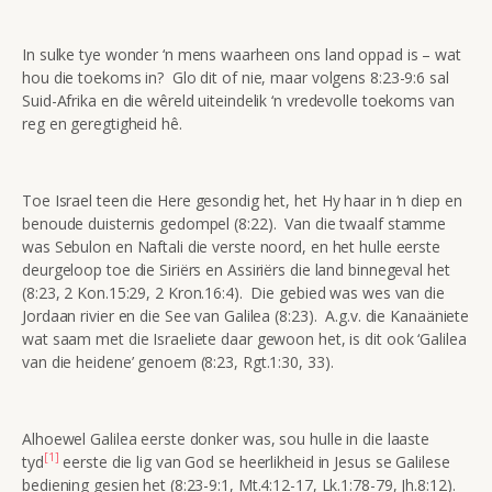
In sulke tye wonder ‘n mens waarheen ons land oppad is – wat
hou die toekoms in? Glo dit of nie, maar volgens 8:23-9:6 sal
Suid-Afrika en die wêreld uiteindelik ‘n vredevolle toekoms van
reg en geregtigheid hê.
Toe Israel teen die Here gesondig het, het Hy haar in ‘n diep en
benoude duisternis gedompel (8:22). Van die twaalf stamme
was Sebulon en Naftali die verste noord, en het hulle eerste
deurgeloop toe die Siriërs en Assiriërs die land binnegeval het
(8:23, 2 Kon.15:29, 2 Kron.16:4). Die gebied was wes van die
Jordaan rivier en die See van Galilea (8:23). A.g.v. die Kanaäniete
wat saam met die Israeliete daar gewoon het, is dit ook ‘Galilea
van die heidene’ genoem (8:23, Rgt.1:30, 33).
Alhoewel Galilea eerste donker was, sou hulle in die laaste
[1]
tyd
eerste die lig van God se heerlikheid in Jesus se Galilese
bediening gesien het (8:23-9:1, Mt.4:12-17, Lk.1:78-79, Jh.8:12).