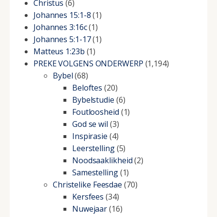
Christus
(6)
Johannes 15:1-8
(1)
Johannes 3:16c
(1)
Johannes 5:1-17
(1)
Matteus 1:23b
(1)
PREKE VOLGENS ONDERWERP
(1,194)
Bybel
(68)
Beloftes
(20)
Bybelstudie
(6)
Foutloosheid
(1)
God se wil
(3)
Inspirasie
(4)
Leerstelling
(5)
Noodsaaklikheid
(2)
Samestelling
(1)
Christelike Feesdae
(70)
Kersfees
(34)
Nuwejaar
(16)