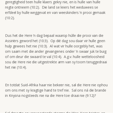
geregtigheid teen hulle klaers gekry nie, en is hulle van hulle
regte ontneem (10:2). Die land se leiers het weduwees se
erfdeel by hulle weggevat en van weeskinders ‘n prooi gemaak
(10:2).
Dus het die Here ‘n dag bepaal waarop húlle die prooi van die
Assiriërs geword het (10:3). Op dié dag sou daar vir hulle geen
hulp gewees het nie (10:3). Al wat vir hulle oorgebly het, was
om saam met die ander gevangenes onder ‘n swaar juk te buig
of om deur die swaard te val (10:4). A.g.v. hulle wetteloosheid
sou die Here nie die uitgestrekte arm van sy toorn teruggedraai
het nie (10:4).
En totdat Suid-Afrika haar nie bekeer nie, sal die Here nie ophou
om ons met sy kragtige hand te tref nie. Sal ons ná die brande
in Knysna nogsteeds nie na die Here toe draai nie (9:12)?