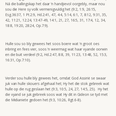
Ná die ballingskap het daar ‘n handjievol oorgebly, maar nou
sou die Here sy volk vermenigvuldig het (9:2, 1:9, 26:15,
Esg.36:37, 1 Pt.2:9, Hd.2:41, 47, 4:4, 5:14, 6:1, 7, 8:12, 9:31, 35,
42, 11:21, 12:24, 13:47-49, 14:1, 21, 27, 16:5, 31, 17:4, 12, 34,
18:8, 19:20, 28:24, Op.7:9).
Hulle sou so bly gewees het soos boere wat ‘n groot oes
inbring en fees vier, soos ‘n weermag wat haar vyande oorwin
en die buit verdeel (9:2, Hd.2:47, 8:8, 39, 11:23, 13:48, 52, 15:3,
16:31, Op.7:10).
Verder sou hulle bly gewees het, omdat God Assirië se swaar
juk van hulle skouers afgehaal het; Hy het die stok gebreek wat
hulle op die rug geslaan het (9:3, 10:5, 24, 27, 14:5, 25). Hy het
die vyand se juk gebreek soos wat Hy dit in Gideon se tyd met
die Midianiete gedoen het (9:3, 10:26, Rgt.6-8).