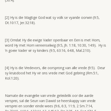
(50:4).
[2] Hy is die Magtige God wat sy volk se vyande oorwin (9:5,
Dt.10:17, Jer.32:18).
[3] Omdat Hy die ewige Vader openbaar en Een is met Hom,
word Hy met Hom vereenselwig (9:5, Jh. 1:18, 10:30, 14:9). Hy is
‘n goeie Vader vir sy kinders (9:5, 63:16, 64:8, Mal.2:10).
[4] Hy is die Vredevors, die oorsprong van alle vrede (9:5). Deur
sy kruisdood het Hy vir ons vrede met God gebring (Rm.5:1,
Kol.1:20).
Namate die evangelie van vrede geleidelik oor die aarde
versprei, sal die Seun van Dawid se heerskappy van vrede
versprei en sonder einde wees (9:6, 6:3, 11:9, 2 Sm.7:14,