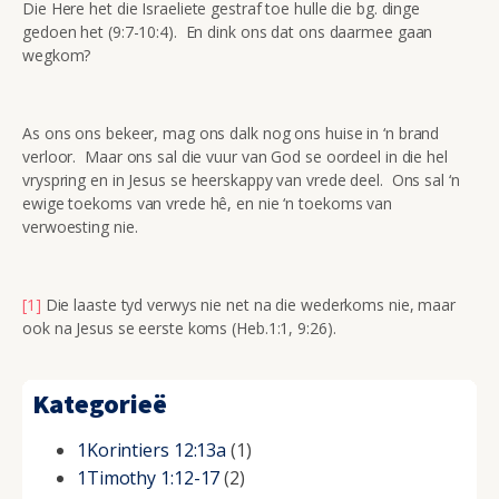
Die Here het die Israeliete gestraf toe hulle die bg. dinge
gedoen het (9:7-10:4). En dink ons dat ons daarmee gaan
wegkom?
As ons ons bekeer, mag ons dalk nog ons huise in ‘n brand
verloor. Maar ons sal die vuur van God se oordeel in die hel
vryspring en in Jesus se heerskappy van vrede deel. Ons sal ‘n
ewige toekoms van vrede hê, en nie ‘n toekoms van
verwoesting nie.
[1]
Die laaste tyd verwys nie net na die wederkoms nie, maar
ook na Jesus se eerste koms (Heb.1:1, 9:26).
Kategorieë
1Korintiers 12:13a
(1)
1Timothy 1:12-17
(2)