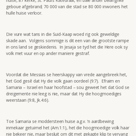
huise, 87 kerke, St. Paul’s Katedraal, en baie ander belangrike
geboue afgebrand; 70 000 van die stad se 80 000 inwoners het
hulle huise verloor.
Die vure wat tans in die Suid-Kaap woed rig ook geweldige
skade aan. Volgens sommige is dit een van die grootste rampe
in ons land se geskiedenis. In Jesaja se tyd het die Here ook sy
volk met vuur en op ander maniere gestraf.
Voordat die Messias se heerskappy van vrede aangebreek het,
het God gesê dat Hy die volk gaan oordeel (9:7). Efraim en
Samaria – Israel en haar hoofstad – sou geweet het dat God se
dreigemente nie leeg is nie, maar dat Hy die hoogmoediges
weerstaan (9:8, Jk.4:6).
Toe Samaria se moddersteen huise a.g.v. ‘n aardbewing
inmekaar getuimel het (Am.1:1), het die hoogmoedige volk haar
nie bekeer nie, maar besluit om dit met gekapte klip te vervang