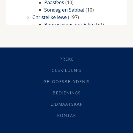
Paasfees
(10)
Sondag en Sabbat
(10)
Christelike lewe
(197)
Beproewings en siekte
(51)
Besluitneming
(6)
Dissipline
(10)
Geestelike Groei
(10)
Gehoorsaamheid
(6)
PREKE
Geld
(21)
Grys Areas
(4)
GESKIEDENIS
Hofsake
(2)
GELOOFSBELYDENIS
Lewensdoel
(3)
Selfondersoek
(1)
BEDIENINGS
Vervolging
(19)
LIDMAATSKAP
Werk
(22)
Eindtyd
(142)
KONTAK
Belonings
(4)
Dood
(26)