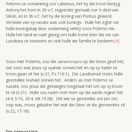
Pelomo se oorwinning oor Labienus, het hy die troon bestyg.
Antony het hom in 39 v.C. regeerder gemaak oor ‘n deel van
Silicië, en in 36 v.C. het hy die koning van Pontus geword.
Verskeie van sy nasate was ook konings. Hulle het egter nie
hulle koningskap deur oorwinning verkry soos Polemo nie.
Hulle het tand en nael geveg om hulle trone teen die res van
Laodisea se inwoners en ook hulle eie familie te beskerm.
[4]
Soos met Polemo, sou die
oorwinnaars
op die troon gesit het,
net soos wat Jesus sý vyande oorwin het en op sy Vader se
troon gaan sit het (v.21, Ps.110:1). Die Laodisense moes hulle
geestelike louheid oorwin het. Anders as met Polemo se
nasate, sou Jesus die gelowiges toegelaat het om op sy troon
te sit (v.21). Hulle sou saam met Hom op die aarde regeer het
(4:4, 5:10, 20:4, Mt.19:28). Dié wie se geestelike ore (en oë)
oop was, moes geluister het wat die Gees vir die gemeentes sê
(v.22, 17-18).
Die toepassing