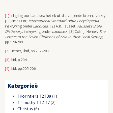
[1]
Inligting oor Laodisea het ek uit die volgende bronne verkry:
[1] James Orr,
International Standard Bible Encyclopedia
,
inskrywing onder
Laodicea
. [2] A.R. Fausset,
Fausset’s Bible
Dictionary
, inskrywing onder
Laodicea
. [3] Colin J. Hemer,
The
Letters to the Seven Churches of Asia in their Local Setting
,
pp.178-209.
[2]
Hemer, Ibid, pp.202-203
[3]
Ibid, p.204
[4]
Ibid, pp.205-206
Kategorieë
1Korintiers 12:13a
(1)
1Timothy 1:12-17
(2)
Christus
(6)