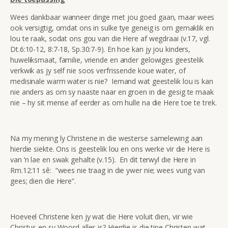
Wees dankbaar wanneer dinge met jou goed gaan, maar wees
ook versigtig, omdat ons in sulke tye geneig is om gemaklik en
lou te raak, sodat ons gou van die Here af wegdraai (v.17, vgl.
Dt.6:10-12, 8:7-18, Sp.30:7-9). En hoe kan jy jou kinders,
huweliksmaat, familie, vriende en ander gelowiges geestelik
verkwik as jy self nie soos verfrissende koue water, of
medisinale warm water is nie? Iemand wat geestelik lou is kan
nie anders as om sy naaste naar en groen in die gesig te maak
nie – hy sit mense af eerder as om hulle na die Here toe te trek.
Na my mening ly Christene in die westerse samelewing aan
hierdie siekte. Ons is geestelik lou en ons werke vir die Here is
van ‘n lae en swak gehalte (v.15). En dit terwyl die Here in
Rm.12:11 sê: “wees nie traag in die ywer nie; wees vurig van
gees; dien die Here”.
Hoeveel Christene ken jy wat die Here voluit dien, vir wie
Christus en sy Woord alles is? Hierdie is die tipe Christen wat