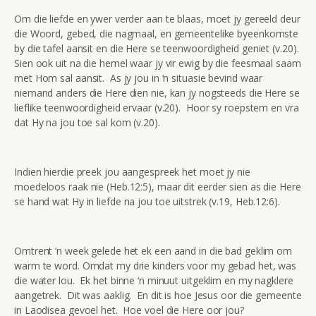
Om die liefde en ywer verder aan te blaas, moet jy gereeld deur
die Woord, gebed, die nagmaal, en gemeentelike byeenkomste
by die tafel aansit en die Here se teenwoordigheid geniet (v.20).
Sien ook uit na die hemel waar jy vir ewig by die feesmaal saam
met Hom sal aansit. As jy jou in ‘n situasie bevind waar
niemand anders die Here dien nie, kan jy nogsteeds die Here se
lieflike teenwoordigheid ervaar (v.20). Hoor sy roepstem en vra
dat Hy na jou toe sal kom (v.20).
Indien hierdie preek jou aangespreek het moet jy nie
moedeloos raak nie (Heb.12:5), maar dit eerder sien as die Here
se hand wat Hy in liefde na jou toe uitstrek (v.19, Heb.12:6).
Omtrent ‘n week gelede het ek een aand in die bad geklim om
warm te word. Omdat my drie kinders voor my gebad het, was
die water lou. Ek het binne ‘n minuut uitgeklim en my nagklere
aangetrek. Dit was aaklig. En dit is hoe Jesus oor die gemeente
in Laodisea gevoel het. Hoe voel die Here oor jou?