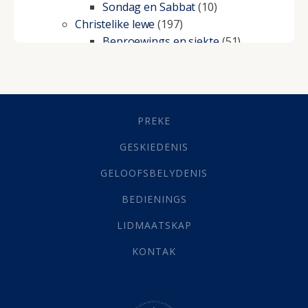
Sondag en Sabbat
(10)
Christelike lewe
(197)
Beproewings en siekte
(51)
Besluitneming
(6)
Dissipline
(10)
Geestelike Groei
(10)
Gehoorsaamheid
(6)
PREKE
Geld
(21)
Grys Areas
(4)
GESKIEDENIS
Hofsake
(2)
GELOOFSBELYDENIS
Lewensdoel
(3)
Selfondersoek
(1)
BEDIENINGS
Vervolging
(19)
LIDMAATSKAP
Werk
(22)
Eindtyd
(142)
KONTAK
Belonings
(4)
Dood
(26)
Hel
(21)