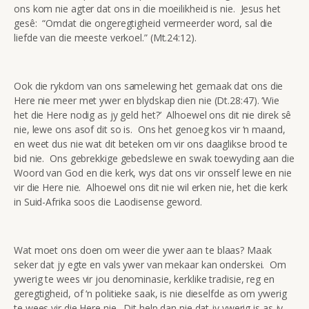
ons kom nie agter dat ons in die moeilikheid is nie. Jesus het
gesê: “Omdat die ongeregtigheid vermeerder word, sal die
liefde van die meeste verkoel.” (Mt.24:12).
Ook die rykdom van ons samelewing het gemaak dat ons die
Here nie meer met ywer en blydskap dien nie (Dt.28:47). ‘Wie
het die Here nodig as jy geld het?’ Alhoewel ons dit nie direk sê
nie, lewe ons asof dit so is. Ons het genoeg kos vir ‘n maand,
en weet dus nie wat dit beteken om vir ons daaglikse brood te
bid nie. Ons gebrekkige gebedslewe en swak toewyding aan die
Woord van God en die kerk, wys dat ons vir onsself lewe en nie
vir die Here nie. Alhoewel ons dit nie wil erken nie, het die kerk
in Suid-Afrika soos die Laodisense geword.
Wat moet ons doen om weer die ywer aan te blaas? Maak
seker dat jy egte en vals ywer van mekaar kan onderskei. Om
ywerig te wees vir jou denominasie, kerklike tradisie, reg en
geregtigheid, of ‘n politieke saak, is nie dieselfde as om ywerig
te wees vir die Here nie. Dit help dan nie dat jy ywerig is as jy