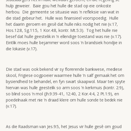
hulp geweier. Baie gou het hulle die stad op eie onkoste
herbou. Die gemeente se situasie was ‘n refleksie van wat in
die stad gebeur het. Hulle was finansieel voorspoedig. Hulle
het daarin geroem en gesê dat hulle niks nodig het nie (v.17,
Hos.12:8, Sg.11:5, 1 Kor.4:8, kontr. Mt.5:3). Tog het hulle nie
besef dat hulle geestelik in ‘n ellendige toestand was nie (v.17).
Eintlik moes hulle bejammer word soos ‘n brandsiek hondjie in
die lokasie (v.17).
Die stad was ook bekend vir sy florerende bankwese, mediese
skool, Frigiese oogpoeier waarmee hulle ‘n salf gemaak het om
bysiendheid te behandel, en fyn swart skaapwol. Maar ten spyte
hiervan was hulle geestelik so arm soos ‘n kerkmuis (kontr. 2:9),
so blind soos ‘n mol (Jh.9:39-41, 12:40, 2 Kor.4:4, 2 Pt.1:9), en
poedelnaak met nie ‘n draad klere om hulle sonde te bedek nie
(v.17).
As die Raadsman van Jes.9:5, het Jesus vir hulle gesê om goud