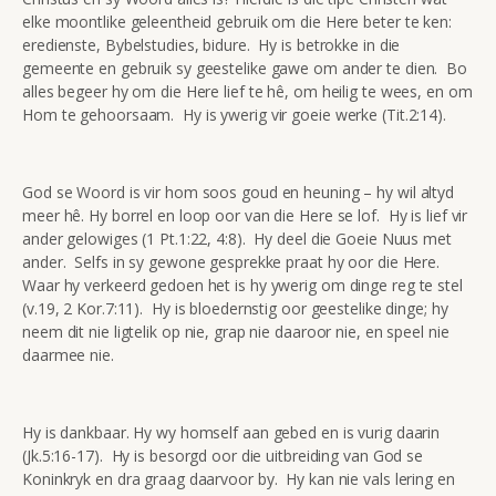
elke moontlike geleentheid gebruik om die Here beter te ken:
eredienste, Bybelstudies, bidure. Hy is betrokke in die
gemeente en gebruik sy geestelike gawe om ander te dien. Bo
alles begeer hy om die Here lief te hê, om heilig te wees, en om
Hom te gehoorsaam. Hy is ywerig vir goeie werke (Tit.2:14).
God se Woord is vir hom soos goud en heuning – hy wil altyd
meer hê. Hy borrel en loop oor van die Here se lof. Hy is lief vir
ander gelowiges (1 Pt.1:22, 4:8). Hy deel die Goeie Nuus met
ander. Selfs in sy gewone gesprekke praat hy oor die Here.
Waar hy verkeerd gedoen het is hy ywerig om dinge reg te stel
(v.19, 2 Kor.7:11). Hy is bloedernstig oor geestelike dinge; hy
neem dit nie ligtelik op nie, grap nie daaroor nie, en speel nie
daarmee nie.
Hy is dankbaar. Hy wy homself aan gebed en is vurig daarin
(Jk.5:16-17). Hy is besorgd oor die uitbreiding van God se
Koninkryk en dra graag daarvoor by. Hy kan nie vals lering en