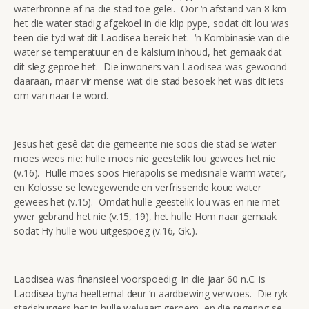
waterbronne af na die stad toe gelei. Oor ‘n afstand van 8 km
het die water stadig afgekoel in die klip pype, sodat dit lou was
teen die tyd wat dit Laodisea bereik het. ‘n Kombinasie van die
water se temperatuur en die kalsium inhoud, het gemaak dat
dit sleg geproe het. Die inwoners van Laodisea was gewoond
daaraan, maar vir mense wat die stad besoek het was dit iets
om van naar te word.
Jesus het gesê dat die gemeente nie soos die stad se water
moes wees nie: hulle moes nie geestelik lou gewees het nie
(v.16). Hulle moes soos Hierapolis se medisinale warm water,
en Kolosse se lewegewende en verfrissende koue water
gewees het (v.15). Omdat hulle geestelik lou was en nie met
ywer gebrand het nie (v.15, 19), het hulle Hom naar gemaak
sodat Hy hulle wou uitgespoeg (v.16, Gk.).
Laodisea was finansieel voorspoedig. In die jaar 60 n.C. is
Laodisea byna heeltemal deur ‘n aardbewing verwoes. Die ryk
stadsburgers het in hulle welvaart geroem, en die regering se