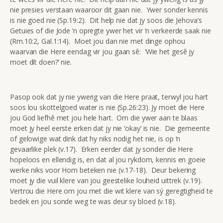
nie presies verstaan waaroor dit gaan nie. Ywer sonder kennis
is nie goed nie (Sp.19:2). Dit help nie dat jy soos die Jehova’s
Getuies of die Jode ‘n opregte ywer het vir ‘n verkeerde saak nie
(Rm.10:2, Gal.1:14). Moet jou dan nie met dinge ophou
waarvan die Here eendag vir jou gaan sê: ‘Wie het gesê jy
moet dít doen?’ nie.
Pasop ook dat jy nie ywerig van die Here praat, terwyl jou hart
soos lou skottelgoed water is nie (Sp.26:23). Jy moet die Here
jou God liefhê met jou hele hart. Om die ywer aan te blaas
moet jy heel eerste erken dat jy nie ‘okay’ is nie. Die gemeente
of gelowige wat dink dat hy niks nodig het nie, is op ‘n
gevaarlike plek (v.17). Erken eerder dat jy sonder die Here
hopeloos en ellendig is, en dat al jou rykdom, kennis en goeie
werke niks voor Hom beteken nie (v.17-18). Deur bekering
moet jy die vuil klere van jou geestelike louheid uittrek (v.19).
Vertrou die Here om jou met die wit klere van sý geregtigheid te
bedek en jou sonde weg te was deur sy bloed (v.18).