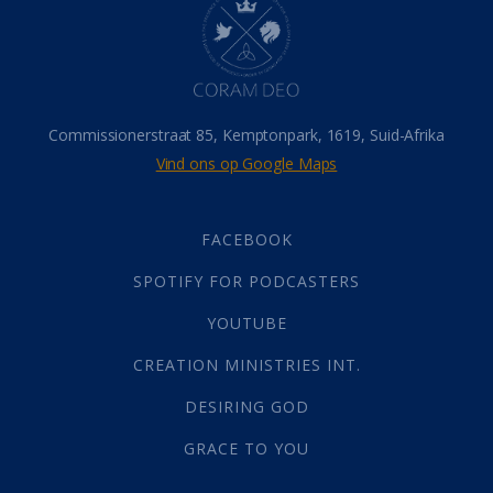
Hemel
(31)
Israel
(14)
Millennium
(1)
Oordeelsdag
(19)
Verheerlikte liggaam
(3)
Commissionerstraat 85, Kemptonpark, 1619, Suid-Afrika
Wederkoms
(27)
Vind ons op Google Maps
Gebed
(87)
Dankbaarheid
(5)
Die Onse Vader
(12)
FACEBOOK
Vas
(2)
SPOTIFY FOR PODCASTERS
God
(392)
Afgode
(23)
YOUTUBE
Tien Plae
(5)
CREATION MINISTRIES INT.
Almag
(1)
Alomteenwoordig
(4)
DESIRING GOD
Liefde
(1)
GRACE TO YOU
Alwetendheid
(1)
Christus
(202)