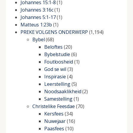
Johannes 15:1-8
(1)
Johannes 3:16c
(1)
Johannes 5:1-17
(1)
Matteus 1:23b
(1)
PREKE VOLGENS ONDERWERP
(1,194)
Bybel
(68)
Beloftes
(20)
Bybelstudie
(6)
Foutloosheid
(1)
God se wil
(3)
Inspirasie
(4)
Leerstelling
(5)
Noodsaaklikheid
(2)
Samestelling
(1)
Christelike Feesdae
(70)
Kersfees
(34)
Nuwejaar
(16)
Paasfees
(10)