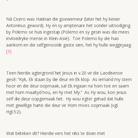
Ná Cicero was Hadrian die goewerneur (later het hy keiser
Antoninus geword). Hy en sy amptenare het sonder uitnodiging
by Polemo se huis ingestap (Polemo en sy gesin was die mees
invloedryke mense in Klein-Asië). Toe Polemo by die huis
aankom en die selfgenooide gaste sien, het hy hulle weggejaag.
[3]
Teen hierdie agtergrond het Jesus in v.20 vir die Laodisense
gesê: “Kyk, Ek staan by die deur en Ek klop. As iemand my stem
hoor en die deur oopmaak, sal Ek ingaan na hom toe en saam
met hom maaltyd hou, en hy met My.” As Hy wou, kon Jesus
self die deur oopgemaak het. Hy wou egter gehad dat hulle
met gewillige harte die deur vir Hom moes oopmaak (vgl.
Hgl.5:2).
Wat beteken dit? Hierdie vers het niks te doen met