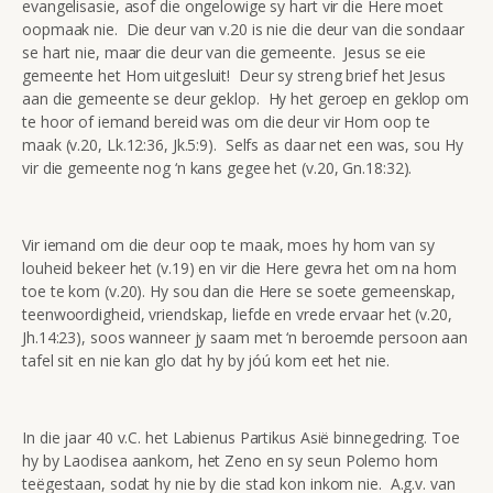
evangelisasie, asof die ongelowige sy hart vir die Here moet
oopmaak nie. Die deur van v.20 is nie die deur van die sondaar
se hart nie, maar die deur van die gemeente. Jesus se eie
gemeente het Hom uitgesluit! Deur sy streng brief het Jesus
aan die gemeente se deur geklop. Hy het geroep en geklop om
te hoor of iemand bereid was om die deur vir Hom oop te
maak (v.20, Lk.12:36, Jk.5:9). Selfs as daar net een was, sou Hy
vir die gemeente nog ‘n kans gegee het (v.20, Gn.18:32).
Vir iemand om die deur oop te maak, moes hy hom van sy
louheid bekeer het (v.19) en vir die Here gevra het om na hom
toe te kom (v.20). Hy sou dan die Here se soete gemeenskap,
teenwoordigheid, vriendskap, liefde en vrede ervaar het (v.20,
Jh.14:23), soos wanneer jy saam met ‘n beroemde persoon aan
tafel sit en nie kan glo dat hy by jóú kom eet het nie.
In die jaar 40 v.C. het Labienus Partikus Asië binnegedring. Toe
hy by Laodisea aankom, het Zeno en sy seun Polemo hom
teëgestaan, sodat hy nie by die stad kon inkom nie. A.g.v. van