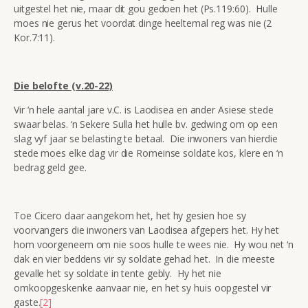
uitgestel het nie, maar dit gou gedoen het (Ps.119:60). Hulle
moes nie gerus het voordat dinge heeltemal reg was nie (2
Kor.7:11).
Die belofte (v.20-22)
Vir ‘n hele aantal jare v.C. is Laodisea en ander Asiese stede
swaar belas. ‘n Sekere Sulla het hulle bv. gedwing om op een
slag vyf jaar se belasting te betaal. Die inwoners van hierdie
stede moes elke dag vir die Romeinse soldate kos, klere en ‘n
bedrag geld gee.
Toe Cicero daar aangekom het, het hy gesien hoe sy
voorvangers die inwoners van Laodisea afgepers het. Hy het
hom voorgeneem om nie soos hulle te wees nie. Hy wou net ‘n
dak en vier beddens vir sy soldate gehad het. In die meeste
gevalle het sy soldate in tente gebly. Hy het nie
omkoopgeskenke aanvaar nie, en het sy huis oopgestel vir
gaste.
[2]