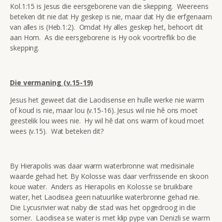
Kol.1:15 is Jesus die eersgeborene van die skepping. Weereens
beteken dit nie dat Hy geskep is nie, maar dat Hy die erfgenaam
van alles is (Heb.1:2). Omdat Hy alles geskep het, behoort dit
aan Hom. As die eersgeborene is Hy ook voortreflik bo die
skepping.
Die vermaning (v.15-19)
Jesus het geweet dat die Laodisense en hulle werke nie warm
of koud is nie, maar lou (v.15-16). Jesus wil nie hê ons moet
geestelik lou wees nie. Hy wil hê dat ons warm of koud moet
wees (v.15). Wat beteken dit?
By Hierapolis was daar warm waterbronne wat medisinale
waarde gehad het. By Kolosse was daar verfrissende en skoon
koue water. Anders as Hierapolis en Kolosse se bruikbare
water, het Laodisea geen natuurlike waterbronne gehad nie.
Die Lycusrivier wat naby die stad was het opgedroog in die
somer. Laodisea se water is met klip pype van Denizli se warm