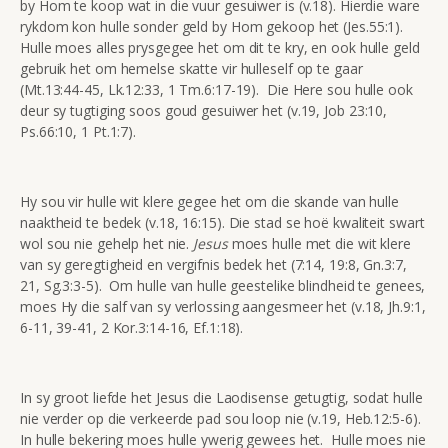
by Hom te koop wat in die vuur gesuiwer is (v.18). Hierdie ware
rykdom kon hulle sonder geld by Hom gekoop het (Jes.55:1).
Hulle moes alles prysgegee het om dit te kry, en ook hulle geld
gebruik het om hemelse skatte vir hulleself op te gaar
(Mt.13:44-45, Lk.12:33, 1 Tm.6:17-19). Die Here sou hulle ook
deur sy tugtiging soos goud gesuiwer het (v.19, Job 23:10,
Ps.66:10, 1 Pt.1:7).
Hy sou vir hulle wit klere gegee het om die skande van hulle
naaktheid te bedek (v.18, 16:15). Die stad se hoë kwaliteit swart
wol sou nie gehelp het nie.
Jesus
moes hulle met die wit klere
van sy geregtigheid en vergifnis bedek het (7:14, 19:8, Gn.3:7,
21, Sg.3:3-5). Om hulle van hulle geestelike blindheid te genees,
moes Hy die salf van sy verlossing aangesmeer het (v.18, Jh.9:1,
6-11, 39-41, 2 Kor.3:14-16, Ef.1:18).
In sy groot liefde het Jesus die Laodisense getugtig, sodat hulle
nie verder op die verkeerde pad sou loop nie (v.19, Heb.12:5-6).
In hulle bekering moes hulle ywerig gewees het. Hulle moes nie