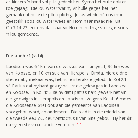
as kinders ‘n hand vol pille gedrink het. Sy ma het hulle dokter
toe gejaag. Die lou water wat hy vir hulle gegee het, het
gemaak dat hulle die pille opbring. Jesus wil nie hê ons moet
geestelik soos lou water wees en Hom naar maak nie. Uit
Op.3:14-22 leer ons dat daar vir Hom min dinge so erg is soos
‘n lou gemeente.
Die aanhef (v.14)
Laodisea was 64 km van die weskus van Turkye af, 30 km wes
van Kolosse, en 10 km suid van Hierapolis. Omdat hierdie drie
stede naby mekaar was, het hulle interaksie gehad. In Kol.2:1
sê Paulus dat hy hard gestry het vir die gelowiges in Laodisea
en Kolosse. In Kol.4:13 sê hy dat Epafras hard gewerk het vir
die gelowiges in Hierapolis en Laodisea. Volgens Kol.4:16 moes
die Kolossense-brief ook aan die gemeente van Laodisea
voorgehou word, en andersom. Die stad is in die middel van
die tweede eeu v.C. deur Antiochus II van Sirië gebou. Hy het dit
na sy eerste vrou Laodice vernoem.
[1]