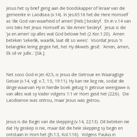
Jesus het sy brief gerig aan die boodskapper of leraar van die
gemeente in Laodisea (v.14). In Jes.65:16 het die Here Homself
as ‘die God van waarheid of amen’ [Heb.] beskryf. En in v.14 van
ons teks het Jesus Homself as ‘die Amen’ beskryf. Jesus is die
‘ja en amen’ op alles wat God belowe het (2 Kor.1:20). Amen
beteken ‘sekerlik, waarlik, laat dit so wees’. Voordat Jesus ‘n
belangrike lering gegee het, het Hy dikwels gesê: ‘Amen, amen,
Ek sê vir julle...’ [Gk.].
Net soos God in Jer.42:5, is Jesus die Getroue en Waaragtige
Getuie (v.14, vgl. v.7, 1:5, 19:11). Hy kan nie lieg nie, sodat die
dinge waarvan Hy in hierdie boek getuig ‘n getroue weergawe is
van alles wat sy Vader volgens 1:1 vir Hom gesê het (22:6). Die
Laodisense was ontrou, maar Jesus was getrou.
Jesus is die Begin van die skepping (v.14, 22:13). Dit beteken nie
dat Hy geskep is nie, maar dat die hele skepping sy begin en
ontstaan in Hom het (Jh.1:3, Kol.1:16). Volgens Paulus in