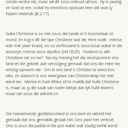
sonde verdra nie, maar wil dit soos onkruid uitroei. Hy is ywerig
vir God se eer, sodat hy vreesloos opstaan teen dié wat sy
Naam misbruik (Jh.2:17).
Sulke Christene is so min soos die tande in ‘n boemelaar se
mond. En tog is dít die tipe Christene wat die Here soek: mense
wat met ywer brand, en so verfrissend is soos koue water in die
woestyn; mense soos Apollos (Hd.18:25). Hoekom is alle
Christene nie so nie? Na my mening het die voorspoed in ons
land en die gebrek aan vervolging gemaak dat ons die Here nie
ernstig opneem nie. Om in ons land ‘n Christen te wees kos
niks, en daarom is ons weergawe van Christenskap nie veel
werd nie. Mense in Suid-Afrika sê te maklik dat hulle Christene
is, maar as jy die saak van nader bekyk dan lyk hulle lewens
maar net soos die wêreld s’n.
Die toenemende goddeloosheid in ons land en wêreld het
gemaak dat ons gemaklik geraak het. Ons ywer het verkoel.
Ons is soos die padda in die pot water wat stadig verhit word: