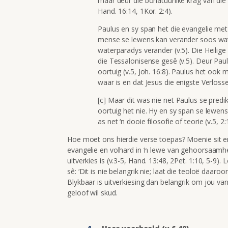
maar deur die bonatuurlike krag van die 
Hand. 16:14, 1Kor. 2:4).
Paulus en sy span het die evangelie met 
mense se lewens kan verander soos wat H
waterparadys verander (v.5). Die Heilige 
die Tessalonisense gesê (v.5). Deur Paul
oortuig (v.5, Joh. 16:8). Paulus het ook
waar is en dat Jesus die enigste Verlosser
[c] Maar dit was nie net Paulus se predi
oortuig het nie. Hy en sy span se lewens 
as net ‘n dooie filosofie of teorie (v.5, 2
Hoe moet ons hierdie verse toepas? Moenie sit en w
evangelie en volhard in ‘n lewe van gehoorsaamheid
uitverkies is (v.3-5, Hand. 13:48, 2Pet. 1:10, 5-9).
sê: ‘Dit is nie belangrik nie; laat die teoloë daaroo
Blykbaar is uitverkiesing dan belangrik om jou va
geloof wil skud.