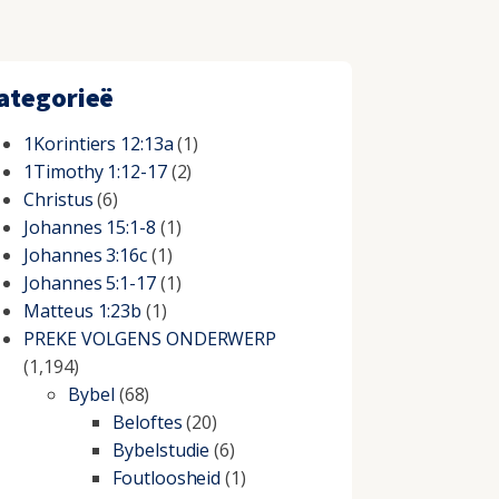
ategorieë
1Korintiers 12:13a
(1)
1Timothy 1:12-17
(2)
Christus
(6)
Johannes 15:1-8
(1)
Johannes 3:16c
(1)
Johannes 5:1-17
(1)
Matteus 1:23b
(1)
PREKE VOLGENS ONDERWERP
(1,194)
Bybel
(68)
Beloftes
(20)
Bybelstudie
(6)
Foutloosheid
(1)