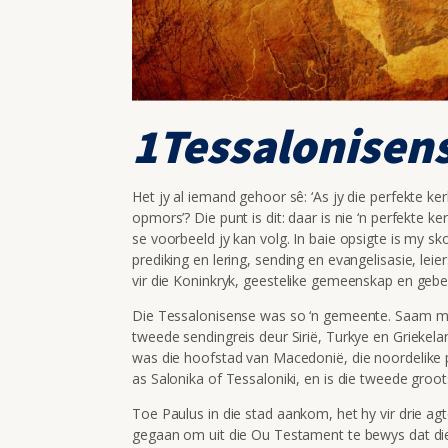
1Tessalonisens
Het jy al iemand gehoor sê: ‘As jy die perfekte kerk
opmors’? Die punt is dit: daar is nie ‘n perfekte
se voorbeeld jy kan volg. In baie opsigte is my sk
prediking en lering, sending en evangelisasie, l
vir die Koninkryk, geestelike gemeenskap en gebe
Die Tessalonisense was so ‘n gemeente. Saam met
tweede sendingreis deur Sirië, Turkye en Griekela
was die hoofstad van Macedonië, die noordelike 
as Salonika of Tessaloniki, en is die tweede groot
Toe Paulus in die stad aankom, het hy vir drie a
gegaan om uit die Ou Testament te bewys dat die