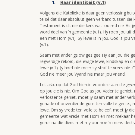
Haar identiteit (v.1)
Volgens die Katolieke is daar geen verlossing buite
te sê dat daar absoluut geen verband tussen die k
Testament is dit nie die kerk wat jou red nie. As jy
word deel van ‘n gemeente (v.1). Hy roep jou uit 
een met Hom (v.1). Sy lewe is in jou. God is jou V
(v.1).
Saam met ander gelowiges gee Hy aan jou die gen
regverdige rekord, die ewige lewe, kindskap en d
lewe (v.1). Jy hoef nie meer sy straf te vrees nie. 
God nie meer jou Vyand nie maar jou Vriend.
Let asb. op dat God hierdie voordele aan die
gem
op jou eie is nie. Om God as jou Vader te geniet,
Verlosser te geniet, moet jy saam met ander ver
genade of onverdiende guns ten volle te geniet, mo
lewe. Om sy vrede ten volle te beleef, moet jy die
gemeente wat vrede met Hom en met mekaar het.
gerus na die diens met my oor hoe ‘n mens deel