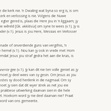
 die kerk nie. ‘n Dwaling wat byna so erg is, is om
erk en verlossing is nie. Volgens die Nuwe
 egter gered is, plaas die Here jou in ‘n liggaam; jy
die wêreld [Gk.
ekkl
ē
sia
] om syne te wees (v.1). Jy is
ader (v.1). Jesus is jou Here, Messias en Verlosser
ade of onverdiende guns van vergifnis, ‘n
ie hemel (v.1). Nou kan jy ook in vrede met Hom
Omdat Jesus jou straf gedra het aan die kruis, is
eente
gee (v.1). Jy kan dit nie ten volle geniet as jy
 moet jy deel wees van sy gesin. Om Jesus as jou
lostes sy dood herdenk in die nagmaal. Om sy
et jy sien dat dit wyer strek as net jou eie
 praktiese uitwerking daarvan sien in die hele
 Hoekom word jy nie deel daarvan nie? Praat
 word van ons gemeente.