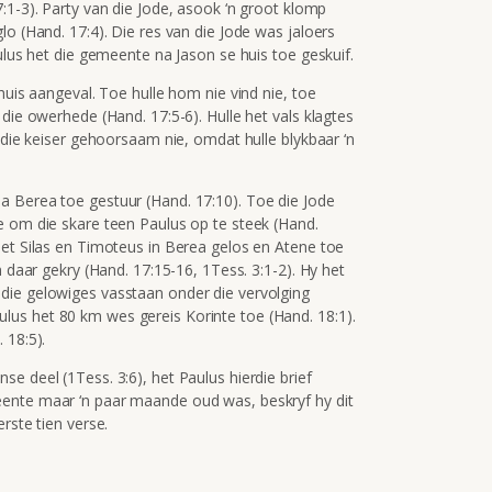
7:1-3). Party van die Jode, asook ‘n groot klomp
lo (Hand. 17:4). Die res van die Jode was jaloers
ulus het die gemeente na Jason se huis toe geskuif.
huis aangeval. Toe hulle hom nie vind nie, toe
die owerhede (Hand. 17:5-6). Hulle het vals klagtes
e die keiser gehoorsaam nie, omdat hulle blykbaar ‘n
a Berea toe gestuur (Hand. 17:10). Toe die Jode
e om die skare teen Paulus op te steek (Hand.
het Silas en Timoteus in Berea gelos en Atene toe
m daar gekry (Hand. 17:15-16, 1Tess. 3:1-2). Hy het
die gelowiges vasstaan onder die vervolging
 Paulus het 80 km wes gereis Korinte toe (Hand. 18:1).
 18:5).
e deel (1Tess. 3:6), het Paulus hierdie brief
ente maar ‘n paar maande oud was, beskryf hy dit
rste tien verse.