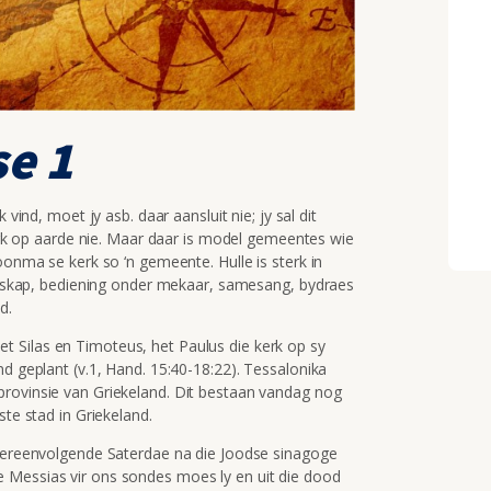
e 1
 vind, moet jy asb. daar aansluit nie; jy sal dit
 kerk op aarde nie. Maar daar is model gemeentes wie
oonma se kerk so ‘n gemeente. Hulle is sterk in
eierskap, bediening onder mekaar, samesang, bydraes
d.
 Silas en Timoteus, het Paulus die kerk op sy
nd geplant (v.1, Hand. 15:40-18:22). Tessalonika
provinsie van Griekeland. Dit bestaan vandag nog
ste stad in Griekeland.
gtereenvolgende Saterdae na die Joodse sinagoge
 Messias vir ons sondes moes ly en uit die dood