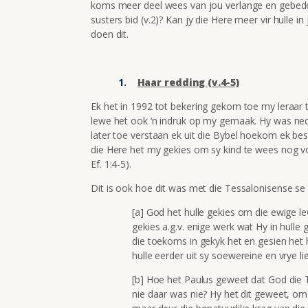
koms meer deel wees van jou verlange en gebede (
susters bid (v.2)? Kan jy die Here meer vir hulle i
doen dit.
Haar redding (v.4-5)
Ek het in 1992 tot bekering gekom toe my leraar t
lewe het ook ‘n indruk op my gemaak. Hy was ned
later toe verstaan ek uit die Bybel hoekom ek bes
die Here het my gekies om sy kind te wees nog vo
Ef. 1:4-5).
Dit is ook hoe dit was met die Tessalonisense se 
[a] God het hulle gekies om die ewige lewe
gekies a.g.v. enige werk wat Hy in hulle g
die toekoms in gekyk het en gesien het h
hulle eerder uit sy soewereine en vrye lie
[b] Hoe het Paulus geweet dat God die 
nie daar was nie? Hy het dit geweet, omd