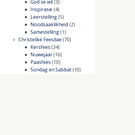
God se wil
(3)
Inspirasie
(4)
Leerstelling
(5)
Noodsaaklikheid
(2)
Samestelling
(1)
Christelike Feesdae
(70)
Kersfees
(34)
Nuwejaar
(16)
Paasfees
(10)
Sondag en Sabbat
(10)
Christelike lewe
(197)
Beproewings en siekte
(51)
Besluitneming
(6)
Dissipline
(10)
Geestelike Groei
(10)
Gehoorsaamheid
(6)
Geld
(21)