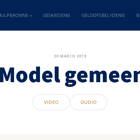
HULPBRONNE
GESKIEDENIS
GELOOFSBELYDENIS
B
30 MARCH 2019
 Model gemee
VIDEO
OUDIO