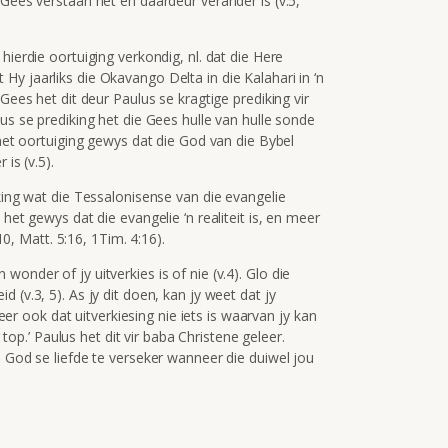
Gees verstaan het en daardeur verander is (v.5,
hierdie oortuiging verkondig, nl. dat die Here
y jaarliks die Okavango Delta in die Kalahari in ‘n
Gees het dit deur Paulus se kragtige prediking vir
us se prediking het die Gees hulle van hulle sonde
 met oortuiging gewys dat die God van die Bybel
 is (v.5).
king wat die Tessalonisense van die evangelie
het gewys dat die evangelie ‘n realiteit is, en meer
:10, Matt. 5:16, 1Tim. 4:16).
onder of jy uitverkies is of nie (v.4). Glo die
 (v.3, 5). As jy dit doen, kan jy weet dat jy
 Leer ook dat uitverkiesing nie iets is waarvan jy kan
r top.’ Paulus het dit vir baba Christene geleer.
n God se liefde te verseker wanneer die duiwel jou