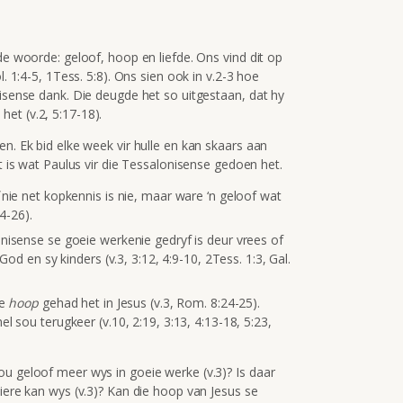
de woorde: geloof, hoop en liefde. Ons vind dit op
l. 1:4-5, 1Tess. 5:8). Ons sien ook in v.2-3 hoe
nisense dank. Die deugde het so uitgestaan, dat hy
et (v.2, 5:17-18).
en. Ek bid elke week vir hulle en kan skaars aan
it is wat Paulus vir die Tessalonisense gedoen het.
f
nie net kopkennis is nie, maar ware ‘n geloof wat
14-26).
nisense se goeie werkenie gedryf is deur vrees of
 God en sy kinders (v.3, 3:12, 4:9-10, 2Tess. 1:3, Gal.
te
hoop
gehad het in Jesus (v.3, Rom. 8:24-25).
l sou terugkeer (v.10, 2:19, 3:13, 4:13-18, 5:23,
ou geloof meer wys in goeie werke (v.3)? Is daar
niere kan wys (v.3)? Kan die hoop van Jesus se