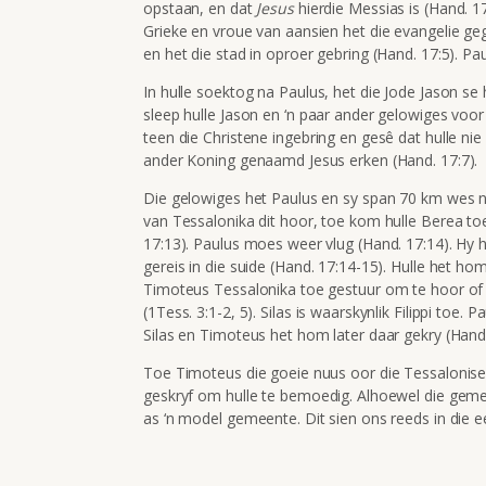
opstaan, en dat
Jesus
hierdie Messias is (Hand. 1
Grieke en vroue van aansien het die evangelie geg
en het die stad in oproer gebring (Hand. 17:5). Pa
In hulle soektog na Paulus, het die Jode Jason se 
sleep hulle Jason en ‘n paar ander gelowiges voor 
teen die Christene ingebring en gesê dat hulle ni
ander Koning genaamd Jesus erken (Hand. 17:7).
Die gelowiges het Paulus en sy span 70 km wes n
van Tessalonika dit hoor, toe kom hulle Berea to
17:13). Paulus moes weer vlug (Hand. 17:14). Hy 
gereis in die suide (Hand. 17:14-15). Hulle het ho
Timoteus Tessalonika toe gestuur om te hoor of 
(1Tess. 3:1-2, 5). Silas is waarskynlik Filippi toe.
Silas en Timoteus het hom later daar gekry (Hand.
Toe Timoteus die goeie nuus oor die Tessalonisens
geskryf om hulle te bemoedig. Alhoewel die geme
as ‘n model gemeente. Dit sien ons reeds in die ee