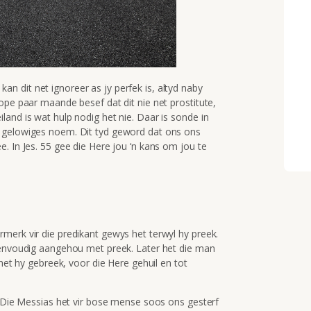
y kan dit net ignoreer as jy perfek is, altyd naby
ope paar maande besef dat dit nie net prostitute,
and is wat hulp nodig het nie. Daar is sonde in
 gelowiges noem. Dit tyd geword dat ons ons
. In Jes. 55 gee die Here jou ‘n kans om jou te
merk vir die predikant gewys het terwyl hy preek.
 eenvoudig aangehou met preek. Later het die man
 het hy gebreek, voor die Here gehuil en tot
. Die Messias het vir bose mense soos ons gesterf