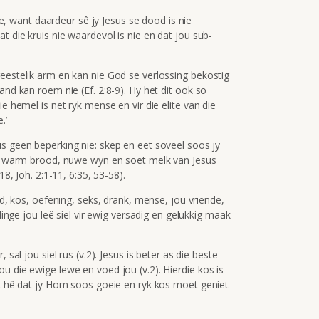
nie, want daardeur sê jy Jesus se dood is nie
t die kruis nie waardevol is nie en dat jou sub-
eestelik arm en kan nie God se verlossing bekostig
and kan roem nie (Ef. 2:8-9). Hy het dit ook so
e hemel is net ryk mense en vir die elite van die
.’
is geen beperking nie: skep en eet soveel soos jy
, warm brood, nuwe wyn en soet melk van Jesus
18, Joh. 2:1-11, 6:35, 53-58).
ld, kos, oefening, seks, drank, mense, jou vriende,
 dinge jou leë siel vir ewig versadig en gelukkig maak
 sal jou siel rus (v.2). Jesus is beter as die beste
u die ewige lewe en voed jou (v.2). Hierdie kos is
ok hê dat jy Hom soos goeie en ryk kos moet geniet