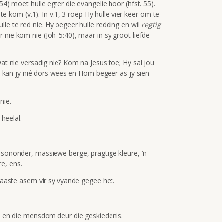
54) moet hulle egter die evangelie hoor (hfst. 55).
om (v.1). In v.1, 3 roep Hy hulle vier keer om te
lle te red nie. Hy begeer hulle redding en wil
regtig
nie kom nie (Joh. 5:40), maar in sy groot liefde
wat nie versadig nie? Kom na Jesus toe; Hy sal jou
Hoe kan jy nié dors wees en Hom begeer as jy sien
nie.
 heelal.
 sononder, massiewe berge, pragtige kleure, ‘n
e, ens.
 laaste asem vir sy vyande gegee het.
te en die mensdom deur die geskiedenis.