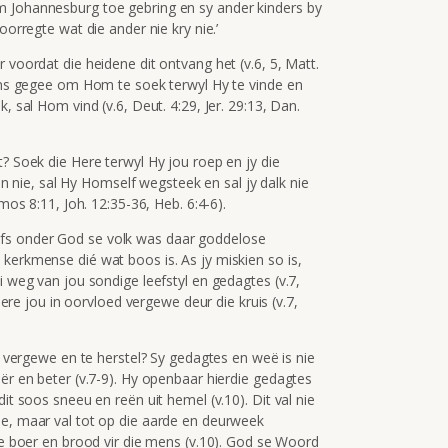
m Johannesburg toe gebring en sy ander kinders by
oorregte wat die ander nie kry nie.’
 voordat die heidene dit ontvang het (v.6, 5, Matt.
kans gegee om Hom te soek terwyl Hy te vinde en
, sal Hom vind (v.6, Deut. 4:29, Jer. 29:13, Dan.
t? Soek die Here terwyl Hy jou roep en jy die
oen nie, sal Hy Homself wegsteek en sal jy dalk nie
Amos 8:11, Joh. 12:35-36, Heb. 6:4-6).
? Selfs onder God se volk was daar goddelose
kerkmense dié wat boos is. As jy miskien so is,
i weg van jou sondige leefstyl en gedagtes (v.7,
 Here jou in oorvloed vergewe deur die kruis (v.7,
te vergewe en te herstel? Sy gedagtes en weë is nie
oër en beter (v.7-9). Hy openbaar hierdie gedagtes
it soos sneeu en reën uit hemel (v.10). Dit val nie
ie, maar val tot op die aarde en deurweek
die boer en brood vir die mens (v.10). God se Woord