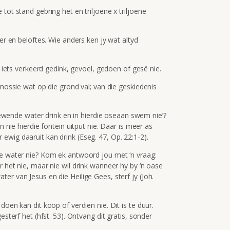
tot stand gebring het en triljoene x triljoene
ter en beloftes. Wie anders ken jy wat altyd
e iets verkeerd gedink, gevoel, gedoen of gesê nie.
 mossie wat op die grond val; van die geskiedenis
wegewende water drink en in hierdie oseaan swem nie’?
n nie hierdie fontein uitput nie. Daar is meer as
wig daaruit kan drink (Eseg. 47, Op. 22:1-2).
de water nie? Kom ek antwoord jou met ‘n vraag:
r het nie, maar nie wil drink wanneer hy by ‘n oase
er van Jesus en die Heilige Gees, sterf jy (Joh.
doen kan dit koop of verdien nie. Dit is te duur.
esterf het (hfst. 53). Ontvang dit gratis, sonder