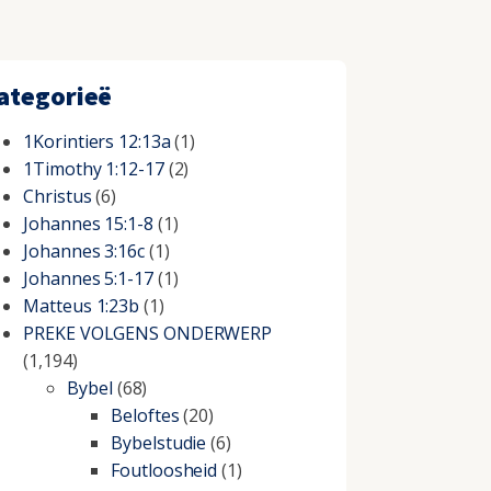
ategorieë
1Korintiers 12:13a
(1)
1Timothy 1:12-17
(2)
Christus
(6)
Johannes 15:1-8
(1)
Johannes 3:16c
(1)
Johannes 5:1-17
(1)
Matteus 1:23b
(1)
PREKE VOLGENS ONDERWERP
(1,194)
Bybel
(68)
Beloftes
(20)
Bybelstudie
(6)
Foutloosheid
(1)