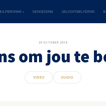
HULPBRONNE
GESKIEDENIS
GELOOFSBELYDENIS
B
20 OCTOBER 2018
ns om jou te 
VIDEO
OUDIO