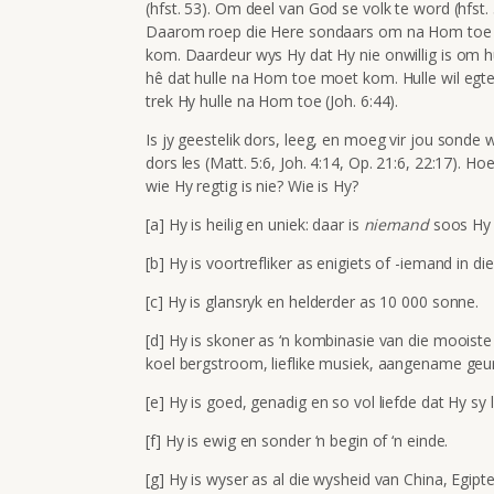
(hfst. 53). Om deel van God se volk te word (hfst. 
Daarom roep die Here sondaars om na Hom toe te k
kom. Daardeur wys Hy dat Hy nie onwillig is om hu
hê dat hulle na Hom toe moet kom. Hulle wil egter 
trek Hy hulle na Hom toe (Joh. 6:44).
Is jy geestelik dors, leeg, en moeg vir jou sonde 
dors les (Matt. 5:6, Joh. 4:14, Op. 21:6, 22:17). 
wie Hy regtig is nie? Wie is Hy?
[a] Hy is heilig en uniek: daar is
niemand
soos Hy 
[b] Hy is voortrefliker as enigiets of -iemand in die
[c] Hy is glansryk en helderder as 10 000 sonne.
[d] Hy is skoner as ‘n kombinasie van die mooiste
koel bergstroom, lieflike musiek, aangename geur
[e] Hy is goed, genadig en so vol liefde dat Hy sy
[f] Hy is ewig en sonder ‘n begin of ‘n einde.
[g] Hy is wyser as al die wysheid van China, Egip