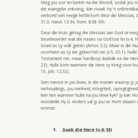
Neig jou oor en luister na die Woord, sodat jou si
die evangelie ontvang, dan maak Hy ‘n onbreekbare
verbond van ewige liefde kom deur die Messias, di
31:3, Hand. 13:34, Rom. 8:38-39).
Deur die kruis getuig die Messias van God se ewige l
Bevelvoerder wat die nasies na God toe lei (v.4, H
Israel as sy volk geken (Amos 3:2). Maar in die 
voorheen as sy eie geken het nie (v.5, 65:1). Hulle
Testament nie, maar hardloop dadelik na die Here t
23). Hulle kom wanneer die Here sy Kneg voor hull
15, Joh. 12:32).
Sien mense in jou lewe, in die manier waarop jy 
verhoudings, jou reinheid, integriteit, opregtigheid
leer ken wanneer hulle na jou lewe kyk? Jy kan Hom
wonderlik Hy is. Anders sal jy jou vir Hom skaam
emmer.
Soek die Here (v.6-13)