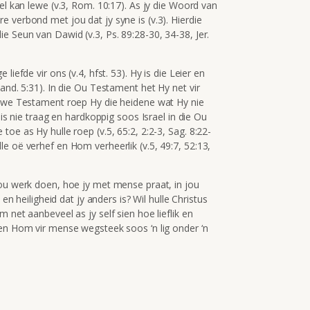
el kan lewe (v.3, Rom. 10:17). As jy die Woord van
 verbond met jou dat jy syne is (v.3). Hierdie
e Seun van Dawid (v.3, Ps. 89:28-30, 34-38, Jer.
iefde vir ons (v.4, hfst. 53). Hy is die Leier en
and. 5:31). In die Ou Testament het Hy net vir
Nuwe Testament roep Hy die heidene wat Hy nie
 is nie traag en hardkoppig soos Israel in die Ou
oe as Hy hulle roep (v.5, 65:2, 2:2-3, Sag. 8:22-
e oë verhef en Hom verheerlik (v.5, 49:7, 52:13,
jou werk doen, hoe jy met mense praat, in jou
 en heiligheid dat jy anders is? Wil hulle Christus
 net aanbeveel as jy self sien hoe lieflik en
 en Hom vir mense wegsteek soos ‘n lig onder ‘n