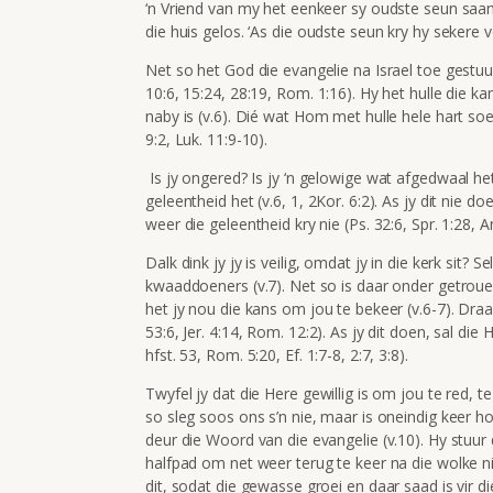
‘n Vriend van my het eenkeer sy oudste seun saa
die huis gelos. ‘As die oudste seun kry hy sekere v
Net so het God die evangelie na Israel toe gestuur
10:6, 15:24, 28:19, Rom. 1:16). Hy het hulle die 
naby is (v.6). Dié wat Hom met hulle hele hart soek
9:2, Luk. 11:9-10).
Is jy ongered? Is jy ‘n gelowige wat afgedwaal he
geleentheid het (v.6, 1, 2Kor. 6:2). As jy dit nie d
weer die geleentheid kry nie (Ps. 32:6, Spr. 1:28, 
Dalk dink jy jy is veilig, omdat jy in die kerk sit
kwaaddoeners (v.7). Net so is daar onder getroue 
het jy nou die kans om jou te bekeer (v.6-7). Draa
53:6, Jer. 4:14, Rom. 12:2). As jy dit doen, sal die
hfst. 53, Rom. 5:20, Ef. 1:7-8, 2:7, 3:8).
Twyfel jy dat die Here gewillig is om jou te red, 
so sleg soos ons s’n nie, maar is oneindig keer h
deur die Woord van die evangelie (v.10). Hy stuur d
halfpad om net weer terug te keer na die wolke n
dit, sodat die gewasse groei en daar saad is vir 