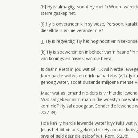
[h] Hy is almagtig, sodat Hy met ‘n Woord wêrelde 
sterre geskep het.
[i] Hy is onveranderlik in sy wese, Persoon, karak
dieselfde is en nie verander nie?
[j] Hy is regverdig. Hy het nog nooit vir ‘n sekond
[k] Hy is soewerein en in beheer van ‘n haar of ‘n
van konings en nasies; van die heelal.
Is daar nie iets in jou wat sê: ‘Ek wil hierdie le
Kom na die waters en drink na hartelus (v.1). Jy ka
genoeg water, sodat duisende-miljoene mense vir e
Maar wat as iemand nie dors is vir hierdie lewen
‘Wat sal gebeur as ‘n man in die woestyn nie wate
kom nie?’ Hy sal doodgaan. Sonder die lewende wat
7:37-39).
Hoe kan jy hierdie lewende water kry? Niks wat jy 
Jesus het dit vir ons gekoop toe Hy aan die kruis g
prys of geld deur die geloof (v.1, Rom. 6:23b).