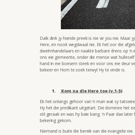
Dalk dink jy hieride preek is nie vir jou nie. Maar j
Here, en nooit wegdwaal nie. Ek het oor die afgel
dwelmhandelaars en naakte barbare êrens op ‘n eil
ons eie gemeente, onder die mense wat hulleself
hand in eie boesem steek en voor ons eie deur vee
bekeer en Hom te soek terwyl Hy te vinde is.
Kom na die Here toe (v.1-5)
Ek het onlangs gehoor van ‘n man wat sy tatoeëer
Hy het die predikant uitgetart. Die dominee het
stil geraak en was hy baie bang. ‘n Paar dae later
bekering gekom.
Niemand is buite die bereik van die evangelie nie