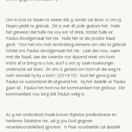
Om in God se Naam te sweer dat jy sonde sal doen, is om sy
Naam ydelik te gebruik. Dit is wat 40 Jode gedoen het. Hulle
het gesweer dat hulle nie sou eet of drink, totdat hulle vir
Paulus doodgemaak het nie. Hulle het vir die Joodse Raad
gesê: “Ons het ons met vervloeking verwens om niks te gebruik
totdat ons Paulus doodgemaak het nie. Laat dan nou, saam
met die Raad, aan die owerste oor duisend weet om hom
môre af te bring na u toe, asof u oor sy saak noukeuriger
ondersoek wil doen. En ons is gereed om hom uit die weg te
ruim voordat hy by u kom.” (23:14-15). God het gesorg dat
Paulus se susterskind dit uitgevind het. Hy het dadelik vir Paulus
gaan sê. Paulus het hom na die kommandant toe gestuur. Die
kommandant sou sorg dat Paulus veilig is.
As jy nie onderskeid maak tussen Bybelse predestinasie en
heidense fatalisme nie, sal jy jou God-gegewe
verantwoordelikheid ignoreer. ‘n Paar voorbeelde sal duidelik