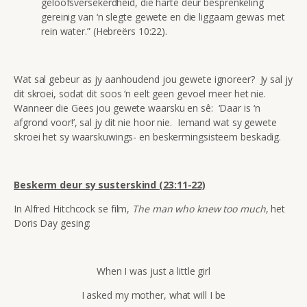
geloofsversekerdheid, die harte deur besprenkeling
gereinig van ‘n slegte gewete en die liggaam gewas met
rein water.” (Hebreërs 10:22).
Wat sal gebeur as jy aanhoudend jou gewete ignoreer? Jy sal jy
dit skroei, sodat dit soos ‘n eelt geen gevoel meer het nie.
Wanneer die Gees jou gewete waarsku en sê: ‘Daar is ‘n
afgrond voor!’, sal jy dit nie hoor nie. Iemand wat sy gewete
skroei het sy waarskuwings- en beskermingsisteem beskadig.
Beskerm deur sy susterskind (23:11-22)
In Alfred Hitchcock se film,
The man who knew too much
, het
Doris Day gesing:
When I was just a little girl
I asked my mother, what will I be