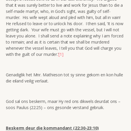
that it was surely better to live and work for Jesus than to die a
self-made martyr, who, in God’s sight, was guilty of self-
murder. His wife wept aloud and pled with him, but all in vain!
He refused to leave or to unlock his door. I then said, ‘It is now
getting dark. Your wife must go with the vessel, but I will not
leave you alone. I shall send a note explaining why I am forced
to remain; and as it is certain that we shall be murdered
whenever the vessel leaves, I tell you that God will charge you
with the guilt of our murder.’
[1]
Genadiglik het Mnr. Mathieson tot sy sinne gekom en kon hulle
die eiland veilig verlaat.
God sal ons beskerm, maar Hy red ons dikwels deurdat ons –
soos Paulus (22:25) – ons gesonde verstand gebruik.
Beskerm deur die kommandant (22:30-23:10)