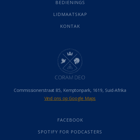
Selfondersoek
(1)
BEDIENINGS
Vervolging
(19)
LIDMAATSKAP
Werk
(22)
Eindtyd
(142)
KONTAK
Belonings
(4)
Dood
(26)
Hel
(21)
Hemel
(31)
Israel
(14)
Millennium
(1)
Oordeelsdag
(19)
Verheerlikte liggaam
(3)
Commissionerstraat 85, Kemptonpark, 1619, Suid-Afrika
Wederkoms
(27)
Vind ons op Google Maps
Gebed
(87)
Dankbaarheid
(5)
Die Onse Vader
(12)
FACEBOOK
Vas
(2)
SPOTIFY FOR PODCASTERS
God
(392)