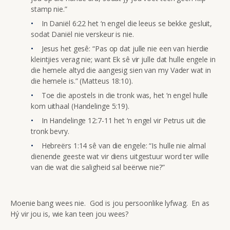
stamp nie.”
In Daniël 6:22 het ‘n engel die leeus se bekke gesluit,
sodat Daniël nie verskeur is nie.
Jesus het gesê: “Pas op dat julle nie een van hierdie
kleintjies verag nie; want Ek sê vir julle dat hulle engele in
die hemele altyd die aangesig sien van my Vader wat in
die hemele is.” (Matteus 18:10).
Toe die apostels in die tronk was, het ‘n engel hulle
kom uithaal (Handelinge 5:19).
In Handelinge 12:7-11 het ‘n engel vir Petrus uit die
tronk bevry.
Hebreërs 1:14 sê van die engele: “Is hulle nie almal
dienende geeste wat vir diens uitgestuur word ter wille
van die wat die saligheid sal beërwe nie?”
Moenie bang wees nie. God is jou persoonlike lyfwag. En as
Hý vir jou is, wie kan teen jou wees?