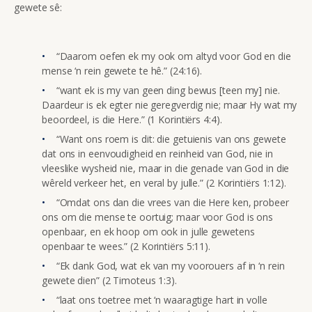
gewete sê:
“Daarom oefen ek my ook om altyd voor God en die
mense ‘n rein gewete te hê.” (24:16).
“want ek is my van geen ding bewus [teen my] nie.
Daardeur is ek egter nie geregverdig nie; maar Hy wat my
beoordeel, is die Here.” (1 Korintiërs 4:4).
“Want ons roem is dit: die getuienis van ons gewete
dat ons in eenvoudigheid en reinheid van God, nie in
vleeslike wysheid nie, maar in die genade van God in die
wêreld verkeer het, en veral by julle.” (2 Korintiërs 1:12).
“Omdat ons dan die vrees van die Here ken, probeer
ons om die mense te oortuig; maar voor God is ons
openbaar, en ek hoop om ook in julle gewetens
openbaar te wees.” (2 Korintiërs 5:11).
“Ek dank God, wat ek van my voorouers af in ‘n rein
gewete dien” (2 Timoteus 1:3).
“laat ons toetree met ‘n waaragtige hart in volle