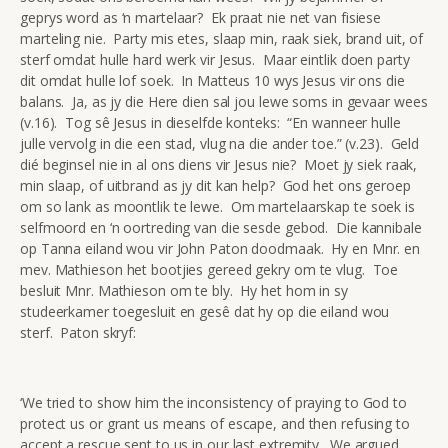
geprys word as ‘n martelaar? Ek praat nie net van fisiese
marteling nie. Party mis etes, slaap min, raak siek, brand uit, of
sterf omdat hulle hard werk vir Jesus. Maar eintlik doen party
dit omdat hulle lof soek. In Matteus 10 wys Jesus vir ons die
balans. Ja, as jy die Here dien sal jou lewe soms in gevaar wees
(v.16). Tog sê Jesus in dieselfde konteks: “En wanneer hulle
julle vervolg in die een stad, vlug na die ander toe.” (v.23). Geld
dié beginsel nie in al ons diens vir Jesus nie? Moet jy siek raak,
min slaap, of uitbrand as jy dit kan help? God het ons geroep
om so lank as moontlik te lewe. Om martelaarskap te soek is
selfmoord en ‘n oortreding van die sesde gebod. Die kannibale
op Tanna eiland wou vir John Paton doodmaak. Hy en Mnr. en
mev. Mathieson het bootjies gereed gekry om te vlug. Toe
besluit Mnr. Mathieson om te bly. Hy het hom in sy
studeerkamer toegesluit en gesê dat hy op die eiland wou
sterf. Paton skryf:
‘We tried to show him the inconsistency of praying to God to
protect us or grant us means of escape, and then refusing to
accept a rescue sent to us in our last extremity. We argued