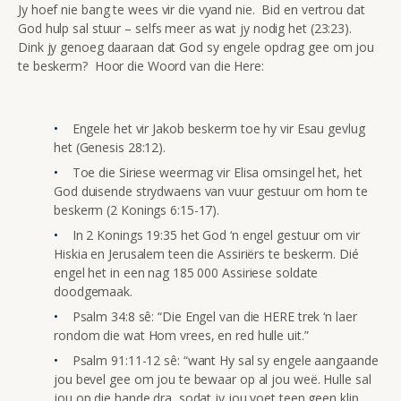
Jy hoef nie bang te wees vir die vyand nie. Bid en vertrou dat
God hulp sal stuur – selfs meer as wat jy nodig het (23:23).
Dink jy genoeg daaraan dat God sy engele opdrag gee om jou
te beskerm? Hoor die Woord van die Here:
Engele het vir Jakob beskerm toe hy vir Esau gevlug
het (Genesis 28:12).
Toe die Siriese weermag vir Elisa omsingel het, het
God duisende strydwaens van vuur gestuur om hom te
beskerm (2 Konings 6:15-17).
In 2 Konings 19:35 het God ‘n engel gestuur om vir
Hiskia en Jerusalem teen die Assiriërs te beskerm. Dié
engel het in een nag 185 000 Assiriese soldate
doodgemaak.
Psalm 34:8 sê: “Die Engel van die HERE trek ‘n laer
rondom die wat Hom vrees, en red hulle uit.”
Psalm 91:11-12 sê: “want Hy sal sy engele aangaande
jou bevel gee om jou te bewaar op al jou weë. Hulle sal
jou op die hande dra, sodat jy jou voet teen geen klip