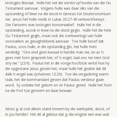
teologies liberaal. Hulle het net die eerste vyf boeke van die Ou
Testament aanvaar. Volgens hulle was daar niks van die
opstanding of lewe na die dood in Genesis tot Deuteronomium
nie. Jesus het hulle reeds in Lukas 20:27-40 verkeerd bewys.
Die Fariseërs was teologies konserwatief. Hulle het in die
opstanding, asook in lewe na die dood geglo. Hulle het die hele
Ou Testament geglo, maar ook die oorlewerings van hulle
voorvaders as gesaghebbend aanvaar. Toe hulle besef dat
Paulus, soos hulle, in die opstanding glo, het hulle hom
verdedig: “Ons vind geen kwaad in hierdie man nie; en as ‘n
gees met hom gespreek het, of ‘n engel, laat ons nie teen God
stry nie.” (23:9). Paulus het in die vorige hoofstuk vertel hoe hy
die opgestane Jesus gesien het, maar hulle het gedink dat dit
dalk ‘n engel was (Johannes 12:29). Toe die vergadering warm
raak, het die kommandant gesien dat Paulus verskeur gaan
word. Sy soldate het gekom en vir Paulus gered. Hulle het hom
na die Fort toe geneem en daar bewaar.
Moes jy al ooit alleen stand inneem by die werksplek, skool, of
in jou familie? Het dit al gebeur dat jy die enigste een was wat