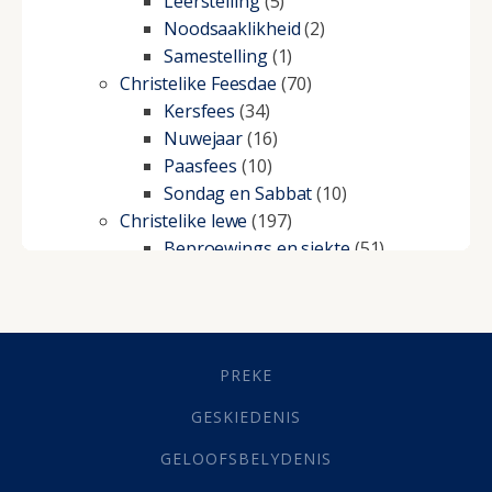
Leerstelling
(5)
Noodsaaklikheid
(2)
Samestelling
(1)
Christelike Feesdae
(70)
Kersfees
(34)
Nuwejaar
(16)
Paasfees
(10)
Sondag en Sabbat
(10)
Christelike lewe
(197)
Beproewings en siekte
(51)
Besluitneming
(6)
Dissipline
(10)
Geestelike Groei
(10)
Gehoorsaamheid
(6)
PREKE
Geld
(21)
Grys Areas
(4)
GESKIEDENIS
Hofsake
(2)
GELOOFSBELYDENIS
Lewensdoel
(3)