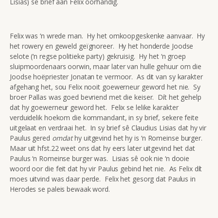
Lisias) se brief aan Felix oorhandig.
Felix was ‘n wrede man. Hy het omkoopgeskenke aanvaar. Hy
het rowery en geweld geïgnoreer. Hy het honderde Joodse
selote (‘n regse politieke party) gekruisig. Hy het ‘n groep
sluipmoordenaars oorwin, maar later van hulle gehuur om die
Joodse hoëpriester Jonatan te vermoor. As dit van sy karakter
afgehang het, sou Felix nooit goewerneur geword het nie. Sy
broer Pallas was goed bevriend met die keiser. Dít het gehelp
dat hy goewerneur geword het. Felix se lelike karakter
verduidelik hoekom die kommandant, in sy brief, sekere feite
uitgelaat en verdraai het. In sy brief sê Claudius Lisias dat hy vir
Paulus gered
omdat
hy uitgevind het hy is ‘n Romeinse burger.
Maar uit hfst.22 weet ons dat hy eers later uitgevind het dat
Paulus ‘n Romeinse burger was. Lisias sê ook nie ‘n dooie
woord oor die feit dat hy vir Paulus gebind het nie. As Felix dít
moes uitvind was daar perde. Felix het gesorg dat Paulus in
Herodes se paleis bewaak word.