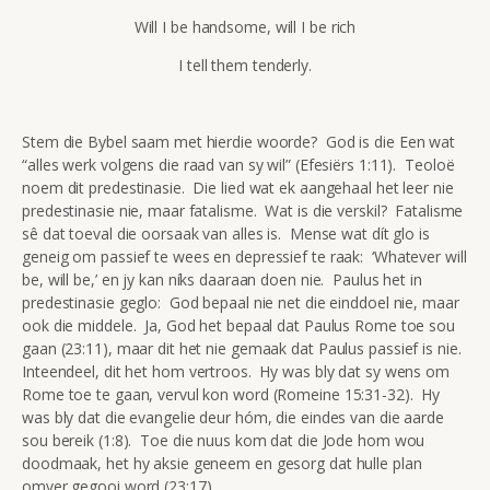
Will I be handsome, will I be rich
I tell them tenderly.
Stem die Bybel saam met hierdie woorde? God is die Een wat
“alles werk volgens die raad van sy wil” (Efesiërs 1:11). Teoloë
noem dit predestinasie. Die lied wat ek aangehaal het leer nie
predestinasie nie, maar fatalisme. Wat is die verskil? Fatalisme
sê dat toeval die oorsaak van alles is. Mense wat dít glo is
geneig om passief te wees en depressief te raak: ‘Whatever will
be, will be,’ en jy kan níks daaraan doen nie. Paulus het in
predestinasie geglo: God bepaal nie net die einddoel nie, maar
ook die middele. Ja, God het bepaal dat Paulus Rome toe sou
gaan (23:11), maar dit het nie gemaak dat Paulus passief is nie.
Inteendeel, dit het hom vertroos. Hy was bly dat sy wens om
Rome toe te gaan, vervul kon word (Romeine 15:31-32). Hy
was bly dat die evangelie deur hóm, die eindes van die aarde
sou bereik (1:8). Toe die nuus kom dat die Jode hom wou
doodmaak, het hy aksie geneem en gesorg dat hulle plan
omver gegooi word (23:17).