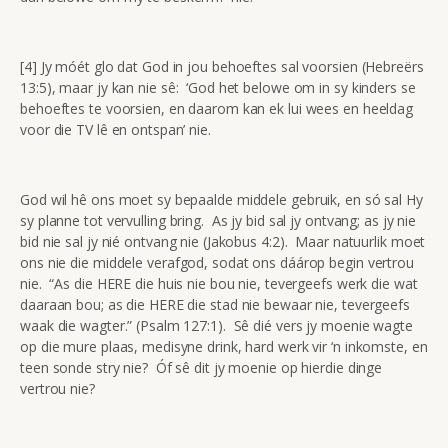
[4] Jy móét glo dat God in jou behoeftes sal voorsien (Hebreërs
13:5), maar jy kan nie sê: ‘God het belowe om in sy kinders se
behoeftes te voorsien, en daarom kan ek lui wees en heeldag
voor die TV lê en ontspan’ nie.
God wil hê ons moet sy bepaalde middele gebruik, en só sal Hy
sy planne tot vervulling bring. As jy bid sal jy ontvang; as jy nie
bid nie sal jy nié ontvang nie (Jakobus 4:2). Maar natuurlik moet
ons nie die middele verafgod, sodat ons dáárop begin vertrou
nie. “As die HERE die huis nie bou nie, tevergeefs werk die wat
daaraan bou; as die HERE die stad nie bewaar nie, tevergeefs
waak die wagter.” (Psalm 127:1). Sê dié vers jy moenie wagte
op die mure plaas, medisyne drink, hard werk vir ‘n inkomste, en
teen sonde stry nie? Óf sê dit jy moenie op hierdie dinge
vertrou nie?