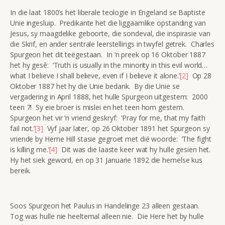
In die laat 1800’s het liberale teologie in Engeland se Baptiste
Unie ingesluip. Predikante het die liggaamlike opstanding van
Jesus, sy maagdelike geboorte, die sondeval, die inspirasie van
die Skrif, en ander sentrale leerstellings in twyfel getrek. Charles
Spurgeon het dit teëgestaan. In ‘n preek op 16 Oktober 1887
het hy gesê: ‘Truth is usually in the minority in this evil world…
what I believe I shall believe, even if I believe it alone.’
[2]
Op 28
Oktober 1887 het hy die Unie bedank. By die Unie se
vergadering in April 1888, het hulle Spurgeon uitgestem: 2000
teen 7! Sy eie broer is mislei en het teen hom gestem.
Spurgeon het vir ‘n vriend geskryf: ‘Pray for me, that my faith
fail not.’
[3]
Vyf jaar later, op 26 Oktober 1891 het Spurgeon sy
vriende by Herne Hill stasie gegroet met dié woorde: ‘The fight
is killing me.’
[4]
Dit was die laaste keer wat hy hulle gesien het.
Hy het siek geword, en op 31 Januarie 1892 die hemelse kus
bereik.
Soos Spurgeon het Paulus in Handelinge 23 alleen gestaan.
Tog was hulle nie heeltemal alleen nie. Die Here het by hulle