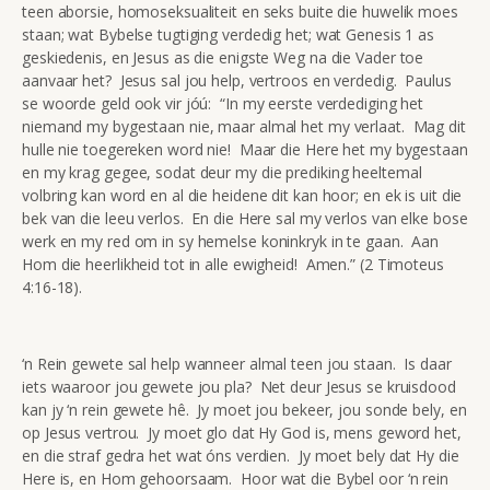
teen aborsie, homoseksualiteit en seks buite die huwelik moes
staan; wat Bybelse tugtiging verdedig het; wat Genesis 1 as
geskiedenis, en Jesus as die enigste Weg na die Vader toe
aanvaar het? Jesus sal jou help, vertroos en verdedig. Paulus
se woorde geld ook vir jóú: “In my eerste verdediging het
niemand my bygestaan nie, maar almal het my verlaat. Mag dit
hulle nie toegereken word nie! Maar die Here het my bygestaan
en my krag gegee, sodat deur my die prediking heeltemal
volbring kan word en al die heidene dit kan hoor; en ek is uit die
bek van die leeu verlos. En die Here sal my verlos van elke bose
werk en my red om in sy hemelse koninkryk in te gaan. Aan
Hom die heerlikheid tot in alle ewigheid! Amen.” (2 Timoteus
4:16-18).
‘n Rein gewete sal help wanneer almal teen jou staan. Is daar
iets waaroor jou gewete jou pla? Net deur Jesus se kruisdood
kan jy ‘n rein gewete hê. Jy moet jou bekeer, jou sonde bely, en
op Jesus vertrou. Jy moet glo dat Hy God is, mens geword het,
en die straf gedra het wat óns verdien. Jy moet bely dat Hy die
Here is, en Hom gehoorsaam. Hoor wat die Bybel oor ‘n rein