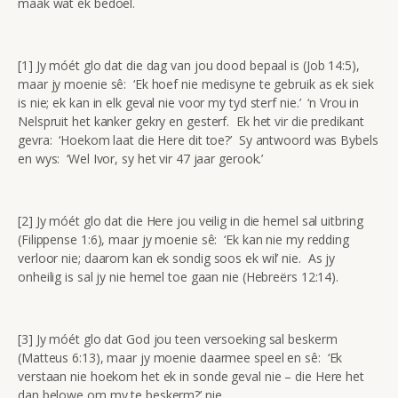
maak wat ek bedoel.
[1] Jy móét glo dat die dag van jou dood bepaal is (Job 14:5),
maar jy moenie sê: ‘Ek hoef nie medisyne te gebruik as ek siek
is nie; ek kan in elk geval nie voor my tyd sterf nie.’ ‘n Vrou in
Nelspruit het kanker gekry en gesterf. Ek het vir die predikant
gevra: ‘Hoekom laat die Here dit toe?’ Sy antwoord was Bybels
en wys: ‘Wel Ivor, sy het vir 47 jaar gerook.’
[2] Jy móét glo dat die Here jou veilig in die hemel sal uitbring
(Filippense 1:6), maar jy moenie sê: ‘Ek kan nie my redding
verloor nie; daarom kan ek sondig soos ek wil’ nie. As jy
onheilig is sal jy nie hemel toe gaan nie (Hebreërs 12:14).
[3] Jy móét glo dat God jou teen versoeking sal beskerm
(Matteus 6:13), maar jy moenie daarmee speel en sê: ‘Ek
verstaan nie hoekom het ek in sonde geval nie – die Here het
dan belowe om my te beskerm?’ nie.