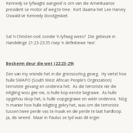
Kennedy se lyfwagte aangesê is om van die Amerikaanse
president se motor af weg te tree. Kort daarna het Lee Harvey
Oswald vir Kennedy doodgeskiet.
Sal ‘n Christen ooit sonder ‘n lyfwag wees? Die gebeure in
Handelinge 21:23-23:35 roep ‘n definitiewe ‘nee’.
Beskerm deur die wet (22:23-29)
Een van my vriende het in die grensoorlog geveg. Hy vertel hoe
hulle SWAPO (South West African People’s Orginization)
terroriste gevang en ondervra het. As die terroriste nie die
inligting wou gee nie, is hulle kop-eerste begrawe. As hulle
opgehou skop het, is hulle oopgegrawe en wéér ondervra. Nóg
‘n manier hoe hulle inligting gekry het, was om die terroriste
tussen twee perde vas te maak en die perde te laat hardloop.
Ja, dis wreed. Maar in Paulus se tyd was dit erger.