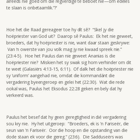
alreeds nie goed om die regverdige te beboet nie—om edeles
te slaan is onbetaamlik.”?’
Hoe het die Raad gereageer toe hy dít sê? “Skel jy die
hoëpriester van God uit? Daarop sê Paulus: Ek het nie geweet,
broeders, dat hy hoëpriester is nie, want daar staan geskrywe:
Van ‘n owerste van jou volk mag jy nie kwaad spreek nie.”
(23:4-5). Hoe het Paulus dan nie geweet Ananias is die
hoëpriester nie? Miskien het sy swak sig hom verhinder om dit
te weet (Galasiërs 4:13-15, 6:11). Of dalk het die hoëpriester nie
sy ‘uniform’ aangehad nie, omdat die kommandánt die
vergadering byeengeroep en gelei het (22:30). Wat die rede
ookal was, Paulus het Eksodus 22:28 geken en bely dat hy
verkeerd was.
Paulus het besef dat hy geen geregtigheid in dié vergadering
sou kry nie. Hy het uitgeroep: “Broeders, ek is ‘n Fariseër, die
seun van ‘n Fariseër. Oor die hoop en die opstanding van die
dode staan ek voor die gereg.” (23:6). Die Sadduseërs was