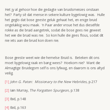
Het jy al gehoor hoe die gedagte van bruidsmeisies onstaan
het? Party sê dat mense in sekere kulture bygelowig was. Hulle
het geglo dat bose geeste geluk gehaat het, en enige bruid
ongelukkig wou maak. ‘n Paar ander vroue het dus dieselfde
rokke as die bruid aangetrek, sodat die bose gees nie geweet
het wie die bruid was nie. So kon hulle die gees flous, sodat dit
nie iets aan die bruid kon doen nie.
Bose geeste weet wie die hemelse Bruid is. Beteken dit ons
moet bygelowig raak en bang wees? Hoekom nie? Want die
Almagtige Bruidegom self is ons lyfwag, en daarom is ons altyd
veilig.
[1]
John G. Paton:
Missionary to the New Hebrides
, p.217
[2]
Iain Murray,
The Forgotten Spurgeon
, p.138
[3]
Ibid, p.148
[4]
Ibid, p.163