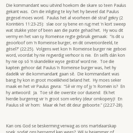
Die kommandant wou uitvind hoekom die skare so teen Paulus
gekant was. Om die inligting te kry het hy beveel dat Paulus
gegesel moes word. Paulus het al voorheen dié straf gekry (2
Korintiërs 11:23-25): slae oor sy bene en rug met ‘n kort sweep
wat stukke yster of been aan die punte gehad het. Hy wou dit
vermy en het van sy Romeinse regte gebruik gemaak: “Is dit u
geoorloof om ‘n Romeinse burger, en dit onveroordeeld, te
gésel?” (22:25). Volgens wet kon ‘n Romeinse burger nie geboei
word, voordat hy nie regverdig verhoor is nie. En selfs dán kon
hy nie op só ‘n skandelike wyse gestraf word nie. Toe die
kaptein gehoor dat Paulus ‘n Romeinse burger was, het hy
dadelik vir die kommandant gaan sê. Die kommandant was
bang; hy kon in groot moeilikheid beland het. Hy moes seker
maak en het vir Paulus gevra: “Sê vir my of jy ‘n Romein is? En
hy antwoord: Ja. Toe sê die owerste oor duisend: Ek het
hierdie burgerreg vir ‘n groot som verkry (deur omkopery)! En
Paulus sê vir hom: Maar ek het dit deur geboorte.” (22:27-28).
Kan ons God se beskerming verwag as ons martelaarskap
soek, sodat ons beroemd kan wees? Wil jy bejammer of