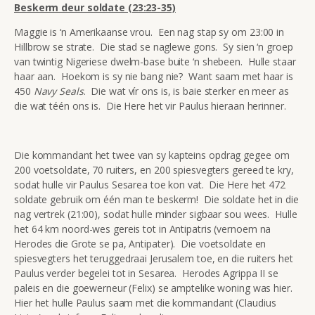
Beskerm deur soldate (23:23-35)
Maggie is ‘n Amerikaanse vrou. Een nag stap sy om 23:00 in
Hillbrow se strate. Die stad se naglewe gons. Sy sien ‘n groep
van twintig Nigeriese dwelm-base buite ‘n shebeen. Hulle staar
haar aan. Hoekom is sy nie bang nie? Want saam met haar is
450
Navy Seals
. Die wat vír ons is, is baie sterker en meer as
die wat téén ons is. Die Here het vir Paulus hieraan herinner.
Die kommandant het twee van sy kapteins opdrag gegee om
200 voetsoldate, 70 ruiters, en 200 spiesvegters gereed te kry,
sodat hulle vir Paulus Sesarea toe kon vat. Die Here het 472
soldate gebruik om één man te beskerm! Die soldate het in die
nag vertrek (21:00), sodat hulle minder sigbaar sou wees. Hulle
het 64 km noord-wes gereis tot in Antipatris (vernoem na
Herodes die Grote se pa, Antipater). Die voetsoldate en
spiesvegters het teruggedraai Jerusalem toe, en die ruiters het
Paulus verder begelei tot in Sesarea. Herodes Agrippa II se
paleis en die goewerneur (Felix) se amptelike woning was hier.
Hier het hulle Paulus saam met die kommandant (Claudius