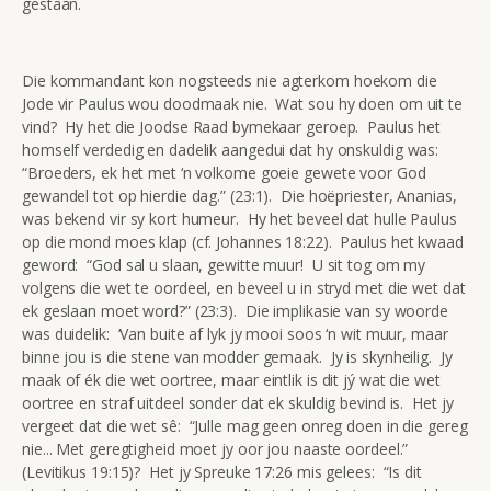
gestaan.
Die kommandant kon nogsteeds nie agterkom hoekom die
Jode vir Paulus wou doodmaak nie. Wat sou hy doen om uit te
vind? Hy het die Joodse Raad bymekaar geroep. Paulus het
homself verdedig en dadelik aangedui dat hy onskuldig was:
“Broeders, ek het met ‘n volkome goeie gewete voor God
gewandel tot op hierdie dag.” (23:1). Die hoëpriester, Ananias,
was bekend vir sy kort humeur. Hy het beveel dat hulle Paulus
op die mond moes klap (cf. Johannes 18:22). Paulus het kwaad
geword: “God sal u slaan, gewitte muur! U sit tog om my
volgens die wet te oordeel, en beveel u in stryd met die wet dat
ek geslaan moet word?” (23:3). Die implikasie van sy woorde
was duidelik: ‘Van buite af lyk jy mooi soos ‘n wit muur, maar
binne jou is die stene van modder gemaak. Jy is skynheilig. Jy
maak of ék die wet oortree, maar eintlik is dit jý wat die wet
oortree en straf uitdeel sonder dat ek skuldig bevind is. Het jy
vergeet dat die wet sê: “Julle mag geen onreg doen in die gereg
nie... Met geregtigheid moet jy oor jou naaste oordeel.”
(Levitikus 19:15)? Het jy Spreuke 17:26 mis gelees: “Is dit