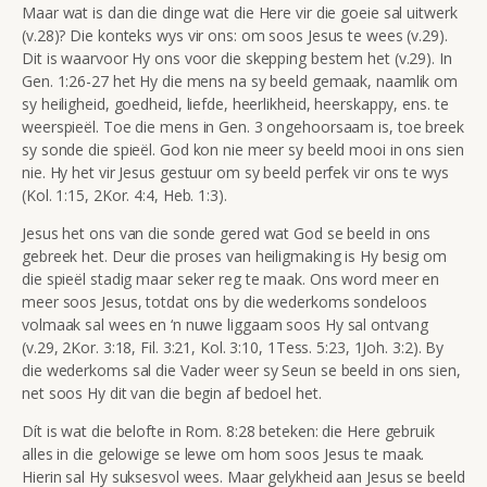
Maar wat is dan die dinge wat die Here vir die goeie sal uitwerk
(v.28)? Die konteks wys vir ons: om soos Jesus te wees (v.29).
Dit is waarvoor Hy ons voor die skepping bestem het (v.29). In
Gen. 1:26-27 het Hy die mens na sy beeld gemaak, naamlik om
sy heiligheid, goedheid, liefde, heerlikheid, heerskappy, ens. te
weerspieël. Toe die mens in Gen. 3 ongehoorsaam is, toe breek
sy sonde die spieël. God kon nie meer sy beeld mooi in ons sien
nie. Hy het vir Jesus gestuur om sy beeld perfek vir ons te wys
(Kol. 1:15, 2Kor. 4:4, Heb. 1:3).
Jesus het ons van die sonde gered wat God se beeld in ons
gebreek het. Deur die proses van heiligmaking is Hy besig om
die spieël stadig maar seker reg te maak. Ons word meer en
meer soos Jesus, totdat ons by die wederkoms sondeloos
volmaak sal wees en ‘n nuwe liggaam soos Hy sal ontvang
(v.29, 2Kor. 3:18, Fil. 3:21, Kol. 3:10, 1Tess. 5:23, 1Joh. 3:2). By
die wederkoms sal die Vader weer sy Seun se beeld in ons sien,
net soos Hy dit van die begin af bedoel het.
Dít is wat die belofte in Rom. 8:28 beteken: die Here gebruik
alles in die gelowige se lewe om hom soos Jesus te maak.
Hierin sal Hy suksesvol wees. Maar gelykheid aan Jesus se beeld