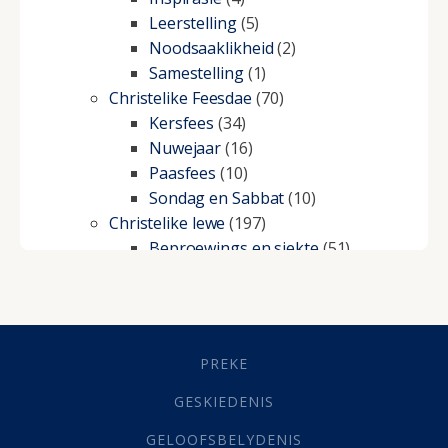
Leerstelling
(5)
Noodsaaklikheid
(2)
Samestelling
(1)
Christelike Feesdae
(70)
Kersfees
(34)
Nuwejaar
(16)
Paasfees
(10)
Sondag en Sabbat
(10)
Christelike lewe
(197)
Beproewings en siekte
(51)
Besluitneming
(6)
Dissipline
(10)
Geestelike Groei
(10)
Gehoorsaamheid
(6)
PREKE
Geld
(21)
Grys Areas
(4)
GESKIEDENIS
Hofsake
(2)
GELOOFSBELYDENIS