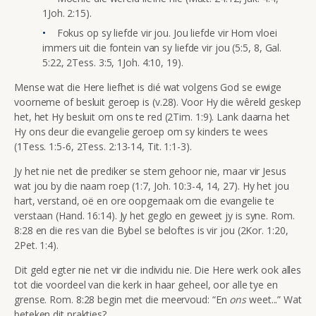
1Joh. 2:15).
Fokus op sy liefde vir jou. Jou liefde vir Hom vloei
immers uit die fontein van sy liefde vir jou (5:5, 8, Gal.
5:22, 2Tess. 3:5, 1Joh. 4:10, 19).
Mense wat die Here liefhet is dié wat volgens God se ewige
voorneme of besluit geroep is (v.28). Voor Hy die wêreld geskep
het, het Hy besluit om ons te red (2Tim. 1:9). Lank daarna het
Hy ons deur die evangelie geroep om sy kinders te wees
(1Tess. 1:5-6, 2Tess. 2:13-14, Tit. 1:1-3).
Jy het nie net die prediker se stem gehoor nie, maar vir Jesus
wat jou by die naam roep (1:7, Joh. 10:3-4, 14, 27). Hy het jou
hart, verstand, oë en ore oopgemaak om die evangelie te
verstaan (Hand. 16:14). Jy het geglo en geweet jy is syne. Rom.
8:28 en die res van die Bybel se beloftes is vir jou (2Kor. 1:20,
2Pet. 1:4).
Dit geld egter nie net vir die individu nie. Die Here werk ook alles
tot die voordeel van die kerk in haar geheel, oor alle tye en
grense. Rom. 8:28 begin met die meervoud: “En
ons
weet...” Wat
beteken dit prakties?