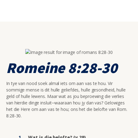
Romeine 8:28-30
In tye van nood soek almal iets om aan vas te hou. Vir
sommige mense is dit hulle geliefdes, hulle gesondheid, hulle
geld of hulle lewens. Maar wat as jou beproewing die verlies
van hierdie dinge insluit─waaraan hou jy dan vas? Gelowiges
het die Here om aan vas te hou; ons het die belofte van Rom.
8:28-30.
Wat is die belofte? (v.28)