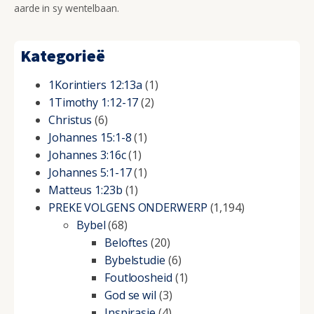
aarde in sy wentelbaan.
Kategorieë
1Korintiers 12:13a
(1)
1Timothy 1:12-17
(2)
Christus
(6)
Johannes 15:1-8
(1)
Johannes 3:16c
(1)
Johannes 5:1-17
(1)
Matteus 1:23b
(1)
PREKE VOLGENS ONDERWERP
(1,194)
Bybel
(68)
Beloftes
(20)
Bybelstudie
(6)
Foutloosheid
(1)
God se wil
(3)
Inspirasie
(4)