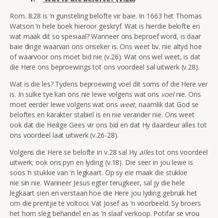
Rom. 8:28 is ‘n gunsteling belofte vir baie. In 1663 het Thomas
Watson ‘n hele boek hieroor geskryf. Wat is hierdie belofte en
wat maak dit so spesiaal? Wanneer ons beproef word, is daar
baie dinge waarvan ons onseker is. Ons weet bv. nie altyd hoe
of waarvoor ons moet bid nie (v.26). Wat ons wel weet, is dat
die Here ons beproewings tot ons voordeel sal uitwerk (v.28).
Wat is die les? Tydens beproewing voel dit soms of die Here ver
is. In sulke tye kan ons nie lewe volgens wat ons
voel
nie. Ons
moet eerder lewe volgens wat ons
weet,
naamlik dat God se
beloftes en karakter stabiel is en nie verander nie. Ons weet
ook dat die Heilige Gees vir ons bid en dat Hy daardeur alles tot
ons voordeel laat uitwerk (v.26-28).
Volgens die Here se belofte in v.28 sal Hy
alles
tot ons voordeel
uitwerk; ook ons pyn en lyding (v.18). Die seer in jou lewe is
soos ‘n stukkie van ‘n legkaart. Op sy eie maak die stukkie
nie sin nie. Wanneer Jesus egter terugkeer, sal jy die hele
legkaart sien en verstaan hoe die Here jou lyding gebruik het
om die prentjie te voltooi. Vat Josef as ‘n voorbeeld. Sy broers
het hom sleg behandel en as ‘n slaaf verkoop. Potifar se vrou