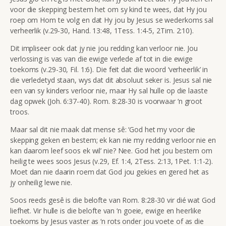
voor die skepping bestem het om sy kind te wees, dat Hy jou
roep om Hom te volg en dat Hy jou by Jesus se wederkoms sal
verheerlik (v.29-30, Hand. 13:48, 1Tess. 1:4-5, 2Tim. 2:10).
Dit impliseer ook dat jy nie jou redding kan verloor nie. Jou
verlossing is vas van die ewige verlede af tot in die ewige
toekoms (v.29-30, Fil. 1:6). Die feit dat die woord ‘verheerlik’ in
die verledetyd staan, wys dat dit absoluut seker is. Jesus sal nie
een van sy kinders verloor nie, maar Hy sal hulle op die laaste
dag opwek (Joh. 6:37-40). Rom. 8:28-30 is voorwaar ‘n groot
troos.
Maar sal dit nie maak dat mense sê: ‘God het my voor die
skepping geken en bestem; ek kan nie my redding verloor nie en
kan daarom leef soos ek wil’ nie? Nee. God het jou bestem om
heilig te wees soos Jesus (v.29, Ef. 1:4, 2Tess. 2:13, 1Pet. 1:1-2).
Moet dan nie daarin roem dat God jou gekies en gered het as
jy onheilig lewe nie.
Soos reeds gesê is die belofte van Rom. 8:28-30 vir dié wat God
liefhet. Vir hulle is die belofte van ‘n goeie, ewige en heerlike
toekoms by Jesus vaster as ‘n rots onder jou voete of as die