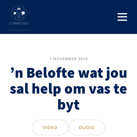
1 NOVEMBER 2018
’n Belofte wat jou
sal help om vas te
byt
VIDEO
OUDIO