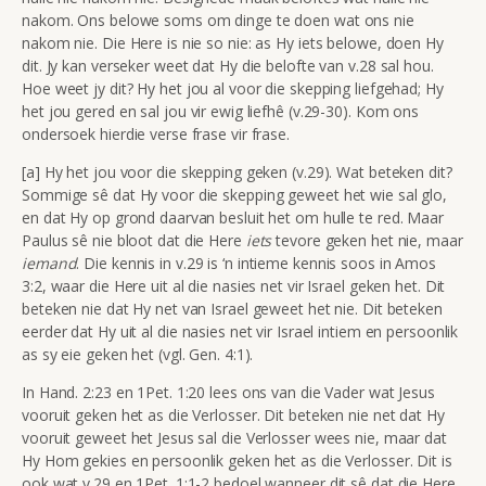
nakom. Ons belowe soms om dinge te doen wat ons nie
nakom nie. Die Here is nie so nie: as Hy iets belowe, doen Hy
dit. Jy kan verseker weet dat Hy die belofte van v.28 sal hou.
Hoe weet jy dit? Hy het jou al voor die skepping liefgehad; Hy
het jou gered en sal jou vir ewig liefhê (v.29-30). Kom ons
ondersoek hierdie verse frase vir frase.
[a] Hy het jou voor die skepping geken (v.29). Wat beteken dit?
Sommige sê dat Hy voor die skepping geweet het wie sal glo,
en dat Hy op grond daarvan besluit het om hulle te red. Maar
Paulus sê nie bloot dat die Here
iets
tevore geken het nie, maar
iemand
. Die kennis in v.29 is ‘n intieme kennis soos in Amos
3:2, waar die Here uit al die nasies net vir Israel geken het. Dit
beteken nie dat Hy net van Israel geweet het nie. Dit beteken
eerder dat Hy uit al die nasies net vir Israel intiem en persoonlik
as sy eie geken het (vgl. Gen. 4:1).
In Hand. 2:23 en 1Pet. 1:20 lees ons van die Vader wat Jesus
vooruit geken het as die Verlosser. Dit beteken nie net dat Hy
vooruit geweet het Jesus sal die Verlosser wees nie, maar dat
Hy Hom gekies en persoonlik geken het as die Verlosser. Dit is
ook wat v.29 en 1Pet. 1:1-2 bedoel wanneer dit sê dat die Here