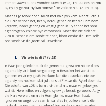
immers
alles
tot ons voordeel uitwerk (v.28). En: “As ons ontrou
is, Hy bly getrou; Hy kan Homself nie verloën nie.” (2Tim. 2:13).
Maar as jy sonde doen sal dit met baie pyn kom. Nadat Petrus
die Here verloën het, het hy berou gehad en het die Here hom
vergewe, nader gebring en kragtig gebruik. Sy sonde het hom
egter bygebly en baie pyn veroorsaak. Moet dan nie dink dat
v.28 ‘n lisense is om sonde te doen, bloot omdat die Here selfs
ons sonde vir die goeie sal uitwerk nie.
Vir wie is dit? (v.28)
‘n Paar jaar gelede het ek die gemeente gevra om ná die diens
agter te bly vir ‘n kort vergadering. ‘n Besoeker het aanstoot
geneem en vir my gesê: ‘Hoekom kan die besoekers nie ook
agterbly nie; hoekom sluit julle ons uit?’ Maar die Bybel doen dit.
Die belofte van v.28 is bv. nie vir almal nie, maar vir gelowiges
wat die Here liefhet en volgens sy ewige besluit geroep is. As jy
die Here verwerp en nie in Hom glo nie, maar Hom haat,
ignoreer en ongehoorsaam is, sal alles in jou lewe (selfs die
beste dinge wat met jou gebeur) jou op die ou end benadeel.