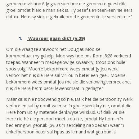
gemeente vir hom? Jy gaan sien hoe die gemeente geestelik
groei omdat hierdie man siek is. Hy besef tien-teen-een nie eers
dat die Here sy siekte gebruik om die gemeente te versterk nie.’
Waaroor gaan dit? (v.29)
Om die vraag te antwoord het Douglas Moo se
kommentaar my gehelp. Moo wys hoe ons Rom. 8:28 verkeerd
toepas. Wanneer ‘n medegelowige swaarkry, troos ons hulle
soos volg: ‘Moenie bekommerd wees omdat jy jou werk
verloor het nie; die Here sal vir jou ‘n beter een gee... Moenie
bekommerd wees omdat jou meisie die verlowing verbreek het
nie; die Here het ‘n beter lewensmaat in gedagte.’
Maar dit is nie noodwendig so nie. Dalk het die persoon sy werk
verloor en sal hy nooit weer so ‘n goeie werk kry nie, omdat die
Here hom uit sy materiële denkwyse wil skud. Of dalk wil die
Here nie hê die persoon moet trou nie, omdat Hy hom in ‘n
bediening wil gebruik (bv. as ‘n sendeling na Soedan) waar ‘n
enkel persoon beter sal inpas as iemand wat getroud is.