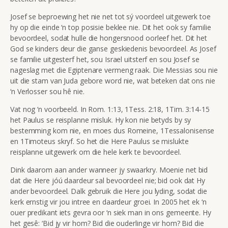
Josef se beproewing het nie net tot sý voordeel uitgewerk toe
hy op die einde ‘n top posisie beklee nie. Dit het ook sy familie
bevoordeel, sodat hulle die hongersnood oorleef het. Dit het
God se kinders deur die ganse geskiedenis bevoordeel. As Josef
se familie uitgesterf het, sou Israel uitsterf en sou Josef se
nageslag met die Egiptenare vermeng raak. Die Messias sou nie
uit die stam van Juda gebore word nie, wat beteken dat ons nie
‘n Verlosser sou hê nie.
Vat nog ‘n voorbeeld. In Rom. 1:13, 1Tess. 2:18, 1Tim. 3:14-15
het Paulus se reisplanne misluk. Hy kon nie betyds by sy
bestemming kom nie, en moes dus Romeine, 1Tessalonisense
en 1Timoteus skryf. So het die Here Paulus se mislukte
reisplanne uitgewerk om die hele kerk te bevoordeel.
Dink daarom aan ander wanneer jy swaarkry. Moenie net bid
dat die Here jóú daardeur sal bevoordeel nie; bid ook dat Hy
ander bevoordeel. Dalk gebruik die Here jou lyding, sodat die
kerk ernstig vir jou intree en daardeur groei. In 2005 het ek ‘n
ouer predikant iets gevra oor ‘n siek man in ons gemeente. Hy
het gesê: ‘Bid jy vir hom? Bid die ouderlinge vir hom? Bid die