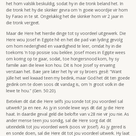
het hom valslik beskuldig, sodat hy in die tronk beland het. In
die tronk het hy die skinker gevra om ‘n goeie woordjie vir hom
by Farao in te sit. Ongelukkig het die skinker hom vir 2 jaar in
die tronk vergeet.
Maar die Here het hierdie dinge tot sy voordeel uitgewerk. Die
Here wou Josef in Egipte hê en het die pad van lyding gevolg
om hom nederigheid en vaardigheid te leer, omdat hy in die
toekoms ‘n top posisie sou beklee. Josef moes in Egipte wees
om koring op te gaar, sodat, toe hongersnood kom, hy sy
familie aan die lewe kon hou. Dit is hoe Josef sy ervaring
verstaan het. Baie jare later het hy vir sy broers gesê: “Want
júlle het wel kwaad teen my bedink, maar God het dit ten goede
gedink om te doen soos dit vandag is, om ’n groot volk in die
lewe te hou.” (Gen. 50:20).
Beteken dit dat die Here selfs jou sonde tot jou voordeel sal
uitwerk? Ja en nee. As jy in sonde lewe wys dit dat jy die Here
haat. In daardie geval geld die belofte van v.28 nie vir jou nie. As
ander mense teen jou sondig, sal die Here sorg dat dit
uiteindelik tot jou voordeel werk (soos vir Josef). As jy gered is
en sonde doen, sal die Here dit tot jou voordeel uitwerk. Hy laat