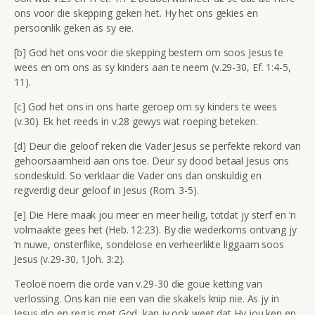
ons voor die skepping geken het. Hy het ons gekies en
persoonlik geken as sy eie.
[b] God het ons voor die skepping bestem om soos Jesus te
wees en om ons as sy kinders aan te neem (v.29-30, Ef. 1:4-5,
11).
[c] God het ons in ons harte geroep om sy kinders te wees
(v.30). Ek het reeds in v.28 gewys wat roeping beteken.
[d] Deur die geloof reken die Vader Jesus se perfekte rekord van
gehoorsaamheid aan ons toe. Deur sy dood betaal Jesus ons
sondeskuld. So verklaar die Vader ons dan onskuldig en
regverdig deur geloof in Jesus (Rom. 3-5).
[e] Die Here maak jou meer en meer heilig, totdat jy sterf en ‘n
volmaakte gees het (Heb. 12:23). By die wederkoms ontvang jy
‘n nuwe, onsterflike, sondelose en verheerlikte liggaam soos
Jesus (v.29-30, 1Joh. 3:2).
Teoloë noem die orde van v.29-30 die goue ketting van
verlossing. Ons kan nie een van die skakels knip nie. As jy in
Jesus glo en reg is met God, kan jy ook weet dat Hy jou ken en