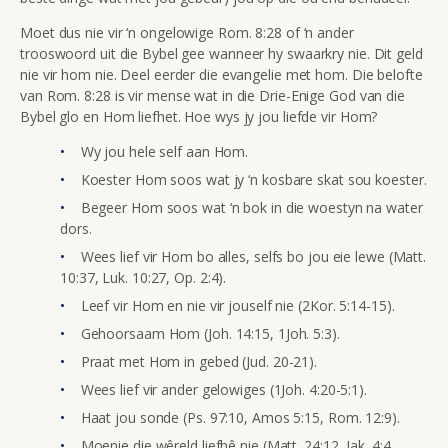
Moet dus nie vir ‘n ongelowige Rom. 8:28 of ‘n ander
trooswoord uit die Bybel gee wanneer hy swaarkry nie. Dit geld
nie vir hom nie. Deel eerder die evangelie met hom. Die belofte
van Rom. 8:28 is vir mense wat in die Drie-Enige God van die
Bybel glo en Hom liefhet. Hoe wys jy jou liefde vir Hom?
Wy jou hele self aan Hom.
Koester Hom soos wat jy ‘n kosbare skat sou koester.
Begeer Hom soos wat ‘n bok in die woestyn na water
dors.
Wees lief vir Hom bo alles, selfs bo jou eie lewe (Matt.
10:37, Luk. 10:27, Op. 2:4).
Leef vir Hom en nie vir jouself nie (2Kor. 5:14-15).
Gehoorsaam Hom (Joh. 14:15, 1Joh. 5:3).
Praat met Hom in gebed (Jud. 20-21).
Wees lief vir ander gelowiges (1Joh. 4:20-5:1).
Haat jou sonde (Ps. 97:10, Amos 5:15, Rom. 12:9).
Moenie die wêreld liefhê nie (Matt. 24:12, Jak. 4:4,