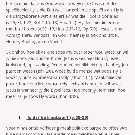
beteken nie dat ons God word soos Hy nie. Ons is net die
spieëlbeeld; Hy is die Een wat Homself in die spieël sien. Hy is
die Eersgeborene wat alles erf en wat die Hoof is oor alles
(v.29, Ef. 1:22, Kol. 1:15, 18, Heb. 1:2). Hy deel hierdie erfenis
met baie broers (v.29, 17, Heb. 2:11-12, Op. 7:9). Jesus is ons
Koning, Here, Verlosser en God, maar Hy is ook ons Broer,
Herder, Bruidegom en Vriend.
Ek onthou hoe ek as kind soos my ouer broer wou wees. En wil
jý nie soos jou Oudste Broer, Jesus wees nie? Hou sy lewe,
kruisdood, opstanding, Persoon en heerlikheid dop. Laat Hy jou
patroon wees (1Joh. 2:6). Wees by die mense wat soos Hy is,
sodat jy hulle voorbeeld kan volg (1Kor. 11:1). Maak baie van
preke, boeke en liede waarin Hy sentraal is. Vra jouself waar
Jesus is wanneer jy die Bybel lees. Hoe meer jy Hom sien, hoe
meer sal jy soos Hy word (2Kor. 3:18).
Is dit betroubaar? (v.29-30)
Voor ‘n nasionale verkiesing maak politieke partye beloftes wat
hulle nie nakom nie. Besighede maak beloftes wat hulle nie