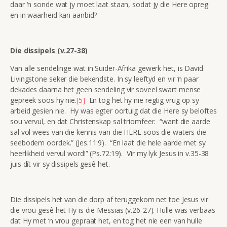
daar ‘n sonde wat jy moet laat staan, sodat jy die Here opreg
en in waarheid kan aanbid?
Die dissipels (v.27-38)
Van alle sendelinge wat in Suider-Afrika gewerk het, is David
Livingstone seker die bekendste. In sy leeftyd en vir ‘n paar
dekades daarna het geen sendeling vir soveel swart mense
gepreek soos hy nie.
[5]
En tog het hy nie regtig vrug op sy
arbeid gesien nie. Hy was egter oortuig dat die Here sy beloftes
sou vervul, en dat Christenskap sal triomfeer. “want die aarde
sal vol wees van die kennis van die HERE soos die waters die
seebodem oordek.” (Jes.11:9). “En laat die hele aarde met sy
heerlikheid vervul word!” (Ps.72:19). Vir my lyk Jesus in v.35-38
juis dít vir sy dissipels gesê het.
Die dissipels het van die dorp af teruggekom net toe Jesus vir
die vrou gesê het Hy is die Messias (v.26-27). Hulle was verbaas
dat Hy met ‘n vrou gepraat het, en tog het nie een van hulle