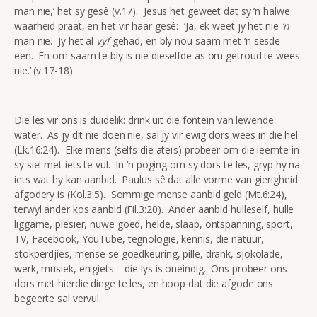
man nie,’ het sy gesê (v.17). Jesus het geweet dat sy ‘n halwe
waarheid praat, en het vir haar gesê: ‘Ja, ek weet jy het nie
‘n
man nie. Jy het al
vyf
gehad, en bly nou saam met ‘n sesde
een. En om saam te bly is nie dieselfde as om getroud te wees
nie.’ (v.17-18).
Die les vir ons is duidelik: drink uit die fontein van lewende
water. As jy dit nie doen nie, sal jy vir ewig dors wees in die hel
(Lk.16:24). Elke mens (selfs die ateïs) probeer om die leemte in
sy siel met iets te vul. In ‘n poging om sy dors te les, gryp hy na
iets wat hy kan aanbid. Paulus sê dat alle vorme van gierigheid
afgodery is (Kol.3:5). Sommige mense aanbid geld (Mt.6:24),
terwyl ander kos aanbid (Fil.3:20). Ander aanbid hulleself, hulle
liggame, plesier, nuwe goed, helde, slaap, ontspanning, sport,
TV, Facebook, YouTube, tegnologie, kennis, die natuur,
stokperdjies, mense se goedkeuring, pille, drank, sjokolade,
werk, musiek, enigiets – die lys is oneindig. Ons probeer ons
dors met hierdie dinge te les, en hoop dat die afgode ons
begeerte sal vervul.