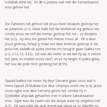
toiletbak drink nie. En dit is presies wat met die Samaritaanse
vrou gebeur het.
Die Fariseërs het gehoor dat Jesus meer dissipels gedoop het
as Johannes (v.1). Maar hulle het nie heeltemal reg gehoor nie,
omdat Jesus nie self die mense gedoop het nie – sy dissipels
het (v.2). Hy wou nie gehad het mense moes sê: ‘Ek is deur
Jesus
gedoop, terwyl jy maar net deur Andreas gedoop is’ nie.
Jesus het dadelik uit Judea vertrek om terug te gaan Galilea toe
(v.3, 2:12-13, 3:22). Dit was die Vader se wil dat Hy op ‘n sekere
tyd, plek, en manier moes sterf, en as Hy langer in Judea gebly
het sou die Jode Hom gestenig het (8:59).
Oppad Galilea toe moes Hy deur Samaria gaan, soos wat ‘n
mens oppad Zimbabwe toe deur Limpopo moet reis (v.4). Jesus
moes
egter ook deur Samaria gereis het, omdat Hy ‘n
Goddelike afspraak gehad het met ‘n sekere Samaritaanse
vrou. Sigar was die naam van die dorpie waar Hy stilgehou het
(v.5). Dit was naby die stuk grond wat Jakob vir sy geliefde en