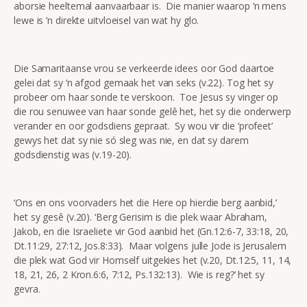
aborsie heeltemal aanvaarbaar is. Die manier waarop ‘n mens
lewe is ‘n direkte uitvloeisel van wat hy glo.
Die Samaritaanse vrou se verkeerde idees oor God daartoe
gelei dat sy ‘n afgod gemaak het van seks (v.22). Tog het sy
probeer om haar sonde te verskoon. Toe Jesus sy vinger op
die rou senuwee van haar sonde gelê het, het sy die onderwerp
verander en oor godsdiens gepraat. Sy wou vir die ‘profeet’
gewys het dat sy nie só sleg was nie, en dat sy darem
godsdienstig was (v.19-20).
‘Ons en ons voorvaders het die Here op hierdie berg aanbid,’
het sy gesê (v.20). ‘Berg Gerisim is die plek waar Abraham,
Jakob, en die Israeliete vir God aanbid het (Gn.12:6-7, 33:18, 20,
Dt.11:29, 27:12, Jos.8:33). Maar volgens julle Jode is Jerusalem
die plek wat God vir Homself uitgekies het (v.20, Dt.12:5, 11, 14,
18, 21, 26, 2 Kron.6:6, 7:12, Ps.132:13). Wie is reg?’ het sy
gevra.