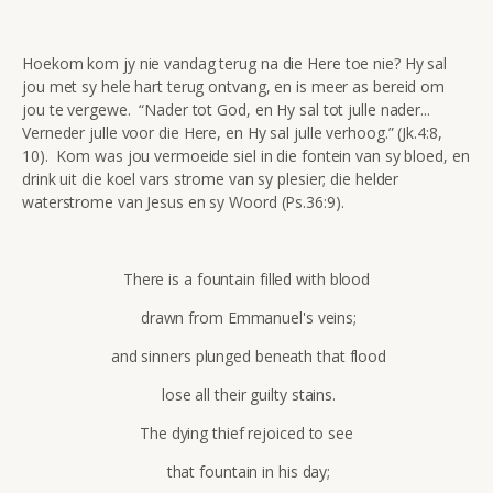
Hoekom kom jy nie vandag terug na die Here toe nie? Hy sal
jou met sy hele hart terug ontvang, en is meer as bereid om
jou te vergewe. “Nader tot God, en Hy sal tot julle nader...
Verneder julle voor die Here, en Hy sal julle verhoog.” (Jk.4:8,
10). Kom was jou vermoeide siel in die fontein van sy bloed, en
drink uit die koel vars strome van sy plesier; die helder
waterstrome van Jesus en sy Woord (Ps.36:9).
There is a fountain filled with blood
drawn from Emmanuel's veins;
and sinners plunged beneath that flood
lose all their guilty stains.
The dying thief rejoiced to see
that fountain in his day;