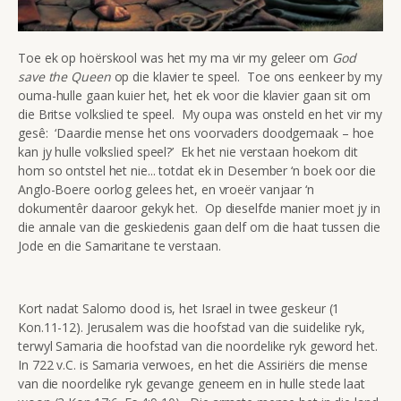
Toe ek op hoërskool was het my ma vir my geleer om
God
save the Queen
op die klavier te speel. Toe ons eenkeer by my
ouma-hulle gaan kuier het, het ek voor die klavier gaan sit om
die Britse volkslied te speel. My oupa was onsteld en het vir my
gesê: ‘Daardie mense het ons voorvaders doodgemaak – hoe
kan jy hulle volkslied speel?’ Ek het nie verstaan hoekom dit
hom so ontstel het nie... totdat ek in Desember ‘n boek oor die
Anglo-Boere oorlog gelees het, en vroeër vanjaar ‘n
dokumentêr daaroor gekyk het. Op dieselfde manier moet jy in
die annale van die geskiedenis gaan delf om die haat tussen die
Jode en die Samaritane te verstaan.
Kort nadat Salomo dood is, het Israel in twee geskeur (1
Kon.11-12). Jerusalem was die hoofstad van die suidelike ryk,
terwyl Samaria die hoofstad van die noordelike ryk geword het.
In 722 v.C. is Samaria verwoes, en het die Assiriërs die mense
van die noordelike ryk gevange geneem en in hulle stede laat