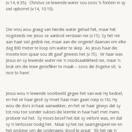
(v.14, 6:35). Christus se lewende water sou soos ‘n fontein in sy
siel opborrel (v.14, 10:10).
Die vrou wou graag van hierdie water gehad het, maar het
nogsteeds nie Jesus se aanbod verstaan nie (v.15). Sy het nie
aan haar siel gedink nie, maar aan die ongerief daarvan om elke
dag 800 meter te loop om water te skep. As Jesus haar die
moeite kon spaar sou dit gaaf gewees het (v.15). Vir haar was
Jesus en sy lewende water nie ‘n noodsaaklikheid nie, maar ‘n
kruk om die lewe geriefliker te maak – soos die Engelse sê, ‘a
nice to have’.
Jesus wou ‘n lewende voorbeeld gegee het van wat Hy bedoel,
en het vir haar gesê sy moet haar man gaan roep (v.16). Hy
wou die dors in haar aanwakker, en het vir haar gewys dat sy
tot nou toe sonder sukses die leemte in haar hart met mans
probeer vul het. Sy moes besef het dat sy verlore was, en dat
sy ‘n Verlosser nodig het. Maar sy het nie saamgespeel nie en
het probeer om die onderwerp dood te praat. ‘Ek het nie ‘n