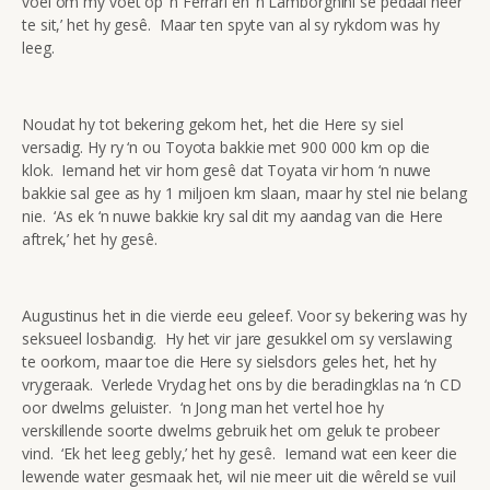
voel om my voet op ‘n Ferrari en ‘n Lamborghini se pedaal neer
te sit,’ het hy gesê. Maar ten spyte van al sy rykdom was hy
leeg.
Noudat hy tot bekering gekom het, het die Here sy siel
versadig. Hy ry ‘n ou Toyota bakkie met 900 000 km op die
klok. Iemand het vir hom gesê dat Toyata vir hom ‘n nuwe
bakkie sal gee as hy 1 miljoen km slaan, maar hy stel nie belang
nie. ‘As ek ‘n nuwe bakkie kry sal dit my aandag van die Here
aftrek,’ het hy gesê.
Augustinus het in die vierde eeu geleef. Voor sy bekering was hy
seksueel losbandig. Hy het vir jare gesukkel om sy verslawing
te oorkom, maar toe die Here sy sielsdors geles het, het hy
vrygeraak. Verlede Vrydag het ons by die beradingklas na ‘n CD
oor dwelms geluister. ‘n Jong man het vertel hoe hy
verskillende soorte dwelms gebruik het om geluk te probeer
vind. ‘Ek het leeg gebly,’ het hy gesê. Iemand wat een keer die
lewende water gesmaak het, wil nie meer uit die wêreld se vuil