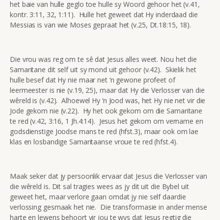
het baie van hulle geglo toe hulle sy Woord gehoor het (v.41,
kontr. 3:11, 32, 1:11). Hulle het geweet dat Hy inderdaad die
Messias is van wie Moses gepraat het (v.25, Dt.18:15, 18).
Die vrou was reg om te sê dat Jesus alles weet. Nou het die
Samaritane dit self uit sy mond uit gehoor (v.42). Skielik het
hulle besef dat Hy nie maar net ‘n gewone profeet of
leermeester is nie (v.19, 25), maar dat Hy die Verlosser van die
wêreld is (v.42). Alhoewel Hy ‘n Jood was, het Hy nie net vir die
Jode gekom nie (v.22). Hy het ook gekom om die Samaritane
te red (v.42, 3:16, 1 Jh.4:14). Jesus het gekom om vername en
godsdienstige Joodse mans te red (hfst.3), maar ook om lae
klas en losbandige Samaritaanse vroue te red (hfst.4).
Maak seker dat jy persoonlik ervaar dat Jesus die Verlosser van
die wêreld is. Dit sal tragies wees as jy dit uit die Bybel uit
geweet het, maar verlore gaan omdat jy nie self daardie
verlossing gesmaak het nie. Die transformasie in ander mense
harte en lewens behoort vir jou te wys dat Jesus regtig die