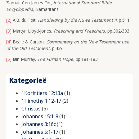
‘Samaria’ en James Orr,
International Standard Bible
Encyclopedia
, ‘Samaritans’
[2]
A.B. du Toit,
Handleiding by die Nuwe Testament II
, p.511
[3]
Martyn Lloyd-Jones,
Preaching and Preachers
, pp.302-303
[4]
Beale & Carson,
Commentary on the New Testament use
of the Old Testament
, p.439
[5]
Iain Murray,
The Puritan Hope
, pp.181-183
Kategorieë
1Korintiers 12:13a
(1)
1Timothy 1:12-17
(2)
Christus
(6)
Johannes 15:1-8
(1)
Johannes 3:16c
(1)
Johannes 5:1-17
(1)