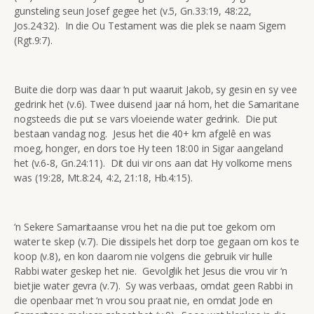
gunsteling seun Josef gegee het (v.5, Gn.33:19, 48:22,
Jos.24:32). In die Ou Testament was die plek se naam Sigem
(Rgt.9:7).
Buite die dorp was daar ‘n put waaruit Jakob, sy gesin en sy vee
gedrink het (v.6). Twee duisend jaar ná hom, het die Samaritane
nogsteeds die put se vars vloeiende water gedrink. Die put
bestaan vandag nog. Jesus het die 40+ km afgelê en was
moeg, honger, en dors toe Hy teen 18:00 in Sigar aangeland
het (v.6-8, Gn.24:11). Dit dui vir ons aan dat Hy volkome mens
was (19:28, Mt.8:24, 4:2, 21:18, Hb.4:15).
‘n Sekere Samaritaanse vrou het na die put toe gekom om
water te skep (v.7). Die dissipels het dorp toe gegaan om kos te
koop (v.8), en kon daarom nie volgens die gebruik vir hulle
Rabbi water geskep het nie. Gevolglik het Jesus die vrou vir ‘n
bietjie water gevra (v.7). Sy was verbaas, omdat geen Rabbi in
die openbaar met ‘n vrou sou praat nie, en omdat Jode en