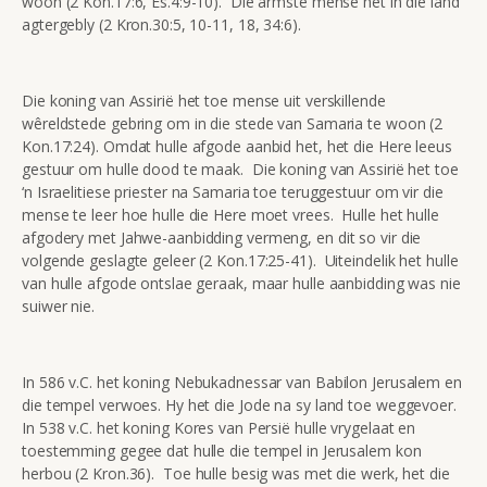
woon (2 Kon.17:6, Es.4:9-10). Die armste mense het in die land
agtergebly (2 Kron.30:5, 10-11, 18, 34:6).
Die koning van Assirië het toe mense uit verskillende
wêreldstede gebring om in die stede van Samaria te woon (2
Kon.17:24). Omdat hulle afgode aanbid het, het die Here leeus
gestuur om hulle dood te maak. Die koning van Assirië het toe
‘n Israelitiese priester na Samaria toe teruggestuur om vir die
mense te leer hoe hulle die Here moet vrees. Hulle het hulle
afgodery met Jahwe-aanbidding vermeng, en dit so vir die
volgende geslagte geleer (2 Kon.17:25-41). Uiteindelik het hulle
van hulle afgode ontslae geraak, maar hulle aanbidding was nie
suiwer nie.
In 586 v.C. het koning Nebukadnessar van Babilon Jerusalem en
die tempel verwoes. Hy het die Jode na sy land toe weggevoer.
In 538 v.C. het koning Kores van Persië hulle vrygelaat en
toestemming gegee dat hulle die tempel in Jerusalem kon
herbou (2 Kron.36). Toe hulle besig was met die werk, het die