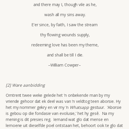
and there may I, though vile as he,
wash all my sins away.
E'er since, by faith, I saw the stream
thy flowing wounds supply,
redeeming love has been my theme,
and shall be till I die.
–William Cowper–
[2] Ware aanbidding
Omtrent twee weke gelede het ‘n onbekende man by my
vriende gehoor dat ek deel was van ‘n veldtog teen aborsie. Hy
het my nommer gekry en vir my ‘n
Whatsapp
gestuur. ‘Aborsie
is gebou op die fondasie van evolusie,’ het hy gesê. Na my
mening is dit presies reg. Iemand wat glo dat mense en
lemoene uit dieselfde poel ontstaan het, behoort ook te glo dat