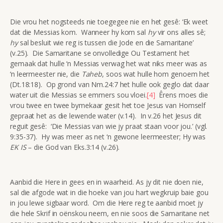
Die vrou het nogsteeds nie toegegee nie en het gesê: ‘Ek weet
dat die Messias kom. Wanneer hy kom sal
hy
vir ons alles sê;
hy
sal besluit wie reg is tussen die Jode en die Samaritane’
(v.25). Die Samaritane se onvolledige Ou Testament het
gemaak dat hulle ‘n Messias verwag het wat niks meer was as
‘n leermeester nie, die
Taheb
, soos wat hulle hom genoem het
(Dt.18:18). Op grond van Nm.24:7 het hulle ook geglo dat daar
water uit die Messias se emmers sou vloei.
[4]
Êrens moes die
vrou twee en twee bymekaar gesit het toe Jesus van Homself
gepraat het as die lewende water (v.14). In v.26 het Jesus dit
reguit gesê: ‘Die Messias van wie jy praat staan voor jou.’ (vgl.
9:35-37). Hy was meer as net ‘n gewone leermeester; Hy was
EK IS
– die God van Eks.3:14 (v.26).
Aanbid die Here in gees en in waarheid. As jy dit nie doen nie,
sal die afgode wat in die hoeke van jou hart wegkruip baie gou
in jou lewe sigbaar word. Om die Here reg te aanbid moet jy
die hele Skrif in oënskou neem, en nie soos die Samaritane net