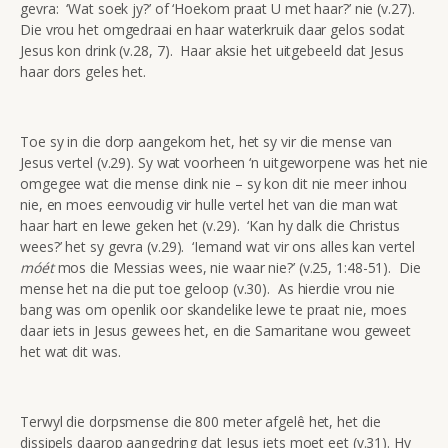
gevra: ‘Wat soek jy?’ of ‘Hoekom praat U met haar?’ nie (v.27).
Die vrou het omgedraai en haar waterkruik daar gelos sodat
Jesus kon drink (v.28, 7). Haar aksie het uitgebeeld dat Jesus
haar dors geles het.
Toe sy in die dorp aangekom het, het sy vir die mense van
Jesus vertel (v.29). Sy wat voorheen ‘n uitgeworpene was het nie
omgegee wat die mense dink nie – sy kon dit nie meer inhou
nie, en moes eenvoudig vir hulle vertel het van die man wat
haar hart en lewe geken het (v.29). ‘Kan hy dalk die Christus
wees?’ het sy gevra (v.29). ‘Iemand wat vir ons alles kan vertel
móét
mos die Messias wees, nie waar nie?’ (v.25, 1:48-51). Die
mense het na die put toe geloop (v.30). As hierdie vrou nie
bang was om openlik oor skandelike lewe te praat nie, moes
daar iets in Jesus gewees het, en die Samaritane wou geweet
het wat dit was.
Terwyl die dorpsmense die 800 meter afgelê het, het die
dissipels daarop aangedring dat Jesus iets moet eet (v.31). Hy