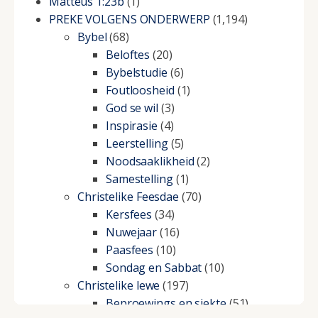
Matteus 1:23b
(1)
PREKE VOLGENS ONDERWERP
(1,194)
Bybel
(68)
Beloftes
(20)
Bybelstudie
(6)
Foutloosheid
(1)
God se wil
(3)
Inspirasie
(4)
Leerstelling
(5)
Noodsaaklikheid
(2)
Samestelling
(1)
Christelike Feesdae
(70)
Kersfees
(34)
Nuwejaar
(16)
Paasfees
(10)
Sondag en Sabbat
(10)
Christelike lewe
(197)
Beproewings en siekte
(51)