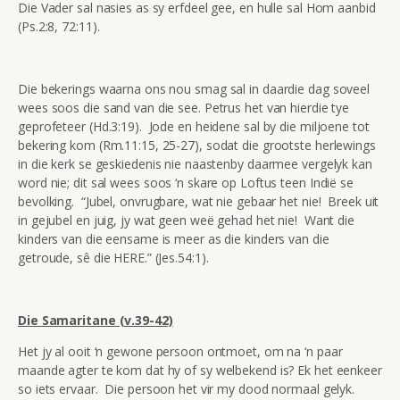
Die Vader sal nasies as sy erfdeel gee, en hulle sal Hom aanbid
(Ps.2:8, 72:11).
Die bekerings waarna ons nou smag sal in daardie dag soveel
wees soos die sand van die see. Petrus het van hierdie tye
geprofeteer (Hd.3:19). Jode en heidene sal by die miljoene tot
bekering kom (Rm.11:15, 25-27), sodat die grootste herlewings
in die kerk se geskiedenis nie naastenby daarmee vergelyk kan
word nie; dit sal wees soos ‘n skare op Loftus teen Indië se
bevolking. “Jubel, onvrugbare, wat nie gebaar het nie! Breek uit
in gejubel en juig, jy wat geen weë gehad het nie! Want die
kinders van die eensame is meer as die kinders van die
getroude, sê die HERE.” (Jes.54:1).
Die Samaritane (v.39-42)
Het jy al ooit ‘n gewone persoon ontmoet, om na ‘n paar
maande agter te kom dat hy of sy welbekend is? Ek het eenkeer
so iets ervaar. Die persoon het vir my dood normaal gelyk.