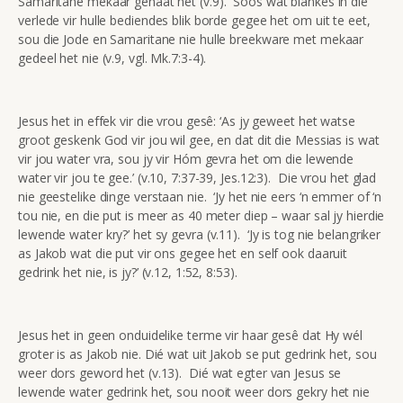
Samaritane mekaar gehaat het (v.9). Soos wat blankes in die
verlede vir hulle bediendes blik borde gegee het om uit te eet,
sou die Jode en Samaritane nie hulle breekware met mekaar
gedeel het nie (v.9, vgl. Mk.7:3-4).
Jesus het in effek vir die vrou gesê: ‘As jy geweet het watse
groot geskenk God vir jou wil gee, en dat dit die Messias is wat
vir jou water vra, sou jy vir Hóm gevra het om die lewende
water vir jou te gee.’ (v.10, 7:37-39, Jes.12:3). Die vrou het glad
nie geestelike dinge verstaan nie. ‘Jy het nie eers ‘n emmer of ‘n
tou nie, en die put is meer as 40 meter diep – waar sal jy hierdie
lewende water kry?’ het sy gevra (v.11). ‘Jy is tog nie belangriker
as Jakob wat die put vir ons gegee het en self ook daaruit
gedrink het nie, is jy?’ (v.12, 1:52, 8:53).
Jesus het in geen onduidelike terme vir haar gesê dat Hy wél
groter is as Jakob nie. Dié wat uit Jakob se put gedrink het, sou
weer dors geword het (v.13). Dié wat egter van Jesus se
lewende water gedrink het, sou nooit weer dors gekry het nie