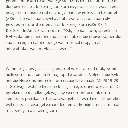
gereed om Hom te ontvang (v.30). Dit is nie net dat mense in
die toekoms tot bekering sou kom nie, maar Jesus was alreeds
besig om mense te red en vrug vir die ewige lewe in te samel
(v.36). Dié wat saai sowel as hulle wat oes, sou saam bly
gewees het oor die mense tot bekering kom (v.36-37, 1
Kor.3:7). In Am.9:3 staan daar: “Kyk, die dae kom, spreek die
HERE, dat die ploeër die maaier inhaal, en die druiwetrapper die
saadsaaier; en dat die berge van mos sal drup, en al die
heuwels daarvan oorvloei sal wees.”
Wanneer gelowiges siek is, beproef word, of oud raak, wonder
hulle soms hoekom hulle nog op die aarde is. Volgens die Bybel
het die Here ons hier gelos om dissipels te maak (Mt.28:19-20).
‘n Gelowige wat nie hiermee besig is nie, is ongehoorsaam. Dit
beteken nie dat elke gelowige sy werk moet bedank om ‘n
sendeling, predikant of straatevangelis te word nie. Dit beteken
wel dat jy die evangelie moet leef en verkondig aan die mense
met wie jy in aanraking kom.