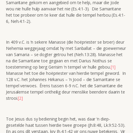
Samaritane gekom en aangebied om te help, maar die Jode
wou nie hulle hulp aanvaar het nie (Es.4:1-3). Die Samaritane
het toe probeer om te keer dat hulle die tempel herbou (Es.4:1-
6, Neh.4:1-2).
In 409 v.C. is ‘n sekere Manasse (die hoëpriester se broer) deur
Nehemia weggejaag omdat hy met Sanballat – die goewerneur
van Samaria – se dogter getrou het (Neh.13:28). Manasse het
na die Samaritane toe gegaan en met Darius Nothus se
toestemming op berg Gerisim ‘n tempel vir hulle gebou.
[1]
Manasse het toe die hoëpriester van hierdie tempel geword. In
128 v.C. het Johannes Hirkanus – ‘n Jood – die Samaritane se
tempel verwoes. Êrens tussen 6-9 n.C. het die Samaritane die
Jerusalemse tempel ontheilig deur menslike beendere daarin te
strooi.
[2]
Toe Jesus dus sy bediening begin het, was daar ‘n diep-
gesetelde haat tussen hierdie twee groepe (Jh.8:48, Lk.9:52-53).
En as ons dít verstaan, kry Jh.4:1-42 vir ons nuwe betekenis. Vir