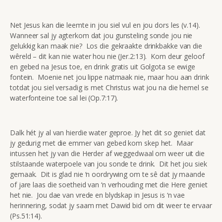
Net Jesus kan die leemte in jou siel vul en jou dors les (v.14).
Wanneer sal jy agterkom dat jou gunsteling sonde jou nie
gelukkig kan maak nie? Los die gekraakte drinkbakke van die
wêreld – dit kan nie water hou nie (Jer.2:13). Kom deur geloof
en gebed na Jesus toe, en drink gratis uit Golgota se ewige
fontein. Moenie net jou lippe natmaak nie, maar hou aan drink
totdat jou siel versadig is met Christus wat jou na die hemel se
waterfonteine toe sal lei (Op.7:17).
Dalk hét jy al van hierdie water geproe. Jy het dit so geniet dat
jy gedurig met die emmer van gebed kom skep het. Maar
intussen het jy van die Herder af weggedwaal om weer uit die
stilstaande waterpoele van jou sonde te drink. Dit het jou siek
gemaak. Dit is glad nie ‘n oordrywing om te sê dat jy maande
of jare laas die soetheid van ‘n verhouding met die Here geniet
het nie. Jou dae van vrede en blydskap in Jesus is ‘n vae
herinnering, sodat jy saam met Dawid bid om dit weer te ervaar
(Ps.51:14).