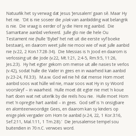
Natuurlik het sy verwag dat Jesus ‘Jerusalem’ gaan sê. Maar Hy
het nie. ‘Dit is nie soseer die
plek
van aanbidding wat belangrik
is nie. Die vraag is eerder of jy die Here reg aanbid. Die
Samaritane aanbid verkeerd. Julle glo nie die hele Ou
Testament nie (hulle ‘Bybel’ het net uit die eerste vyf boeke
bestaan), en daarom weet julle nie mooi wie of wat julle aanbid
nie (v.22, 2 Kon.17:28-34). Die Messias is ‘n Jood en daarom is
verlossing uit die Jode (v.22, Mt.1:21, 2:4-5, Rm.9:5, 11:26,
Jes.2:3). Hy het egter gekom om mense uit alle nasies te verlos
(v.42), sodat hulle die Vader in gees en in waarheid kan aanbid
(v.23-24, Fil.3:3). M.a.w. God wil nie hê dat mense Hom moet
aanbid soos wat húlle wil nie, maar soos wat Hy in sy Woord
voorskryf – in waarheid. Hulle moet dit egter nie met ‘n koue
hart doen wat net uiterlik by die reëls hou nie. Hulle moet Hom
met ‘n opregte hart aanbid – in gees. God self is ‘n onsigbare
en alomteenwoordige Gees, en daarom kan sy kinders op
enige plek vergader om Hom te aanbid (v.24, 22, 1 Kor.3:16,
Sef.2:11, Mal.1:11, 1 Tm.2:8).’ Die Jerusalemse tempel sou
buitendien in 70 n.C. verwoes word.