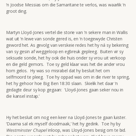
‘n Joodse Messias om die Samaritane te verlos, was waarlik ‘n
groot ding.
Martyn Lloyd-Jones vertel die storie van ‘n sekere man in Wallis
wat uit ‘n lewe van sonde gered is, en ‘n toegewyde Christen
geword het. As gevolg van verskeie redes het hy ná sy bekering
van sy gesin af weggeloop en egbreuk gepleeg. Buiten vir sy
seksuele sonde, het hy ook die huis onder sy vrou uit verkoop
en die geld gemors. Toe sy geld klaar was het die ander vrou
hom gelos. Hy was so misrabel dat hy besluit het om
selfmoord te pleeg. Toe hy oppad was om in die river te spring,
het hy gehoor hoe Big Ben 18:30 slaan. Skielik het daar ‘n
gedagte deur sy kop gegaan: ‘Lloyd-Jones gaan seker nou in
die kansel instap.’
Hy het besluit om nog een keer na Lloyd-Jones te gaan luister.
‘Daarna sal ek myself doodmaak,’ het hy gedink. Toe hy by
Westminster Chapel
inloop, was Lloyd-Jones besig om te bid.