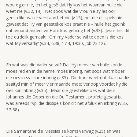
wou egter nie, en het gesê dat Hy kos het waarvan hulle nie
weet nie (v.32, 14). Net soos wat die vrou nie sy les oor
geestelike water verstaan het nie (v.15), het die dissipels nie
geweet dat Hy van geestelike kos praat nie – hulle het gedink
dat iemand anders vir Hom kos gebring het (v.33). Jesus het dit
toe duidelik gemaak: ‘Om my Vader se wil te doen is die kos
wat My versadig’ (v.34, 6:38, 17:4, 19:30, Job 23:12).
En wat was die Vader se wil? Dat Hy mense van hulle sonde
moes red en in die hemel moes inbring, net soos wat ‘n boer
die oes in sy skure inbring (v.35). Die boer weet dat daar ná die
saaityd min of meer vier maande moet verloop voordat hy die
oes kan inbring (v.35). Maar die geestelike oes wat deur
Johannes die Doper en die Ou Testament profete gesaai is,
was alreeds ryp; die dissipels kon dit net afpluk en inbring (v.35,
37-38).
Die Samaritane die Messias se koms verwag (v.25) en was