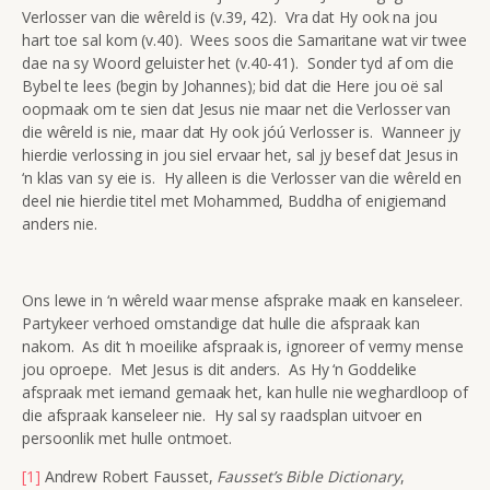
Verlosser van die wêreld is (v.39, 42). Vra dat Hy ook na jou
hart toe sal kom (v.40). Wees soos die Samaritane wat vir twee
dae na sy Woord geluister het (v.40-41). Sonder tyd af om die
Bybel te lees (begin by Johannes); bid dat die Here jou oë sal
oopmaak om te sien dat Jesus nie maar net die Verlosser van
die wêreld is nie, maar dat Hy ook jóú Verlosser is. Wanneer jy
hierdie verlossing in jou siel ervaar het, sal jy besef dat Jesus in
‘n klas van sy eie is. Hy alleen is die Verlosser van die wêreld en
deel nie hierdie titel met Mohammed, Buddha of enigiemand
anders nie.
Ons lewe in ‘n wêreld waar mense afsprake maak en kanseleer.
Partykeer verhoed omstandige dat hulle die afspraak kan
nakom. As dit ‘n moeilike afspraak is, ignoreer of vermy mense
jou oproepe. Met Jesus is dit anders. As Hy ‘n Goddelike
afspraak met iemand gemaak het, kan hulle nie weghardloop of
die afspraak kanseleer nie. Hy sal sy raadsplan uitvoer en
persoonlik met hulle ontmoet.
[1]
Andrew Robert Fausset,
Fausset’s Bible Dictionary
,