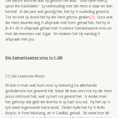
Die eerste woorde wat hy gehoor het was: ‘God have mercy
upon the backslider.’ Sy verhouding met die Here is daar en dan
herstel. In die jare wat gevolg het, het hy ‘n ouderling geword.
Tot en met sy dood het hy die Here getrou gedien.
[3]
Soos wat
die Here daardie dag ‘n afspraak met hom gehad het, het hy in
Jh.4:1-42 ‘n afspraak gehad met ‘n sekere Samaritaanse vrou en
met die inwoners van Sigar. En miskien het Hy vandag ‘n
afspraak met jou.
Die Samaritaanse vrou (v.1-26)
[1] Die Lewende Water
Ek ken ‘n man wat hom voor sy bekering na allerhande
godsdienste toe gewend het. Maar dit was eers toe hy die Here
Jesus ontmoet het, wat sy hart rus gevind het. ‘n Ander man
het gehoop dat geld die leemte in sy hart sou vul. Hy het op ‘n
tyd sewe ingevoerde karre besit. Onder hulle het hy ‘n Rolls
Royce, ‘n Ford Mustang, en ‘n Cadillac gehad. ‘Ek weet hoe dit