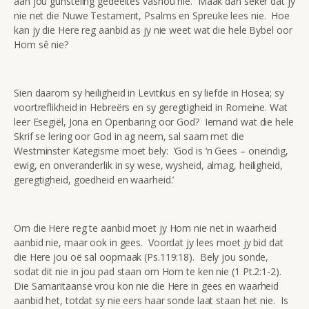
aan jou gunsteling gedeeltes vashou nie. Maak dan seker dat jy
nie net die Nuwe Testament, Psalms en Spreuke lees nie. Hoe
kan jy die Here reg aanbid as jy nie weet wat die hele Bybel oor
Hom sê nie?
Sien daarom sy heiligheid in Levitikus en sy liefde in Hosea; sy
voortreflikheid in Hebreërs en sy geregtigheid in Romeine. Wat
leer Esegiël, Jona en Openbaring oor God? Iemand wat die hele
Skrif se lering oor God in ag neem, sal saam met die
Westminster Kategisme moet bely: ‘God is ‘n Gees – oneindig,
ewig, en onveranderlik in sy wese, wysheid, almag, heiligheid,
geregtigheid, goedheid en waarheid.’
Om die Here reg te aanbid moet jy Hom nie net in waarheid
aanbid nie, maar ook in gees. Voordat jy lees moet jy bid dat
die Here jou oë sal oopmaak (Ps.119:18). Bely jou sonde,
sodat dit nie in jou pad staan om Hom te ken nie (1 Pt.2:1-2).
Die Samaritaanse vrou kon nie die Here in gees en waarheid
aanbid het, totdat sy nie eers haar sonde laat staan het nie. Is