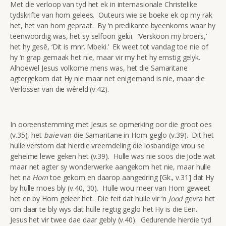
Met die verloop van tyd het ek in internasionale Christelike
tydskrifte van hom gelees. Outeurs wie se boeke ek op my rak
het, het van hom gepraat. By ‘n predikante byeenkoms waar hy
teenwoordig was, het sy selfoon gelui. ‘Verskoon my broers,’
het hy gesê, ‘Dit is mnr. Mbeki.’ Ek weet tot vandag toe nie of
hy ‘n grap gemaak het nie, maar vir my het hy ernstig gelyk.
Alhoewel Jesus volkome mens was, het die Samaritane
agtergekom dat Hy nie maar net enigiemand is nie, maar die
Verlosser van die wêreld (v.42).
In ooreenstemming met Jesus se opmerking oor die groot oes
(v.35), het
baie
van die Samaritane in Hom geglo (v.39). Dit het
hulle verstom dat hierdie vreemdeling die losbandige vrou se
geheime lewe geken het (v.39). Hulle was nie soos die Jode wat
maar net agter sy wonderwerke aangekom het nie, maar hulle
het na
Hom
toe gekom en daarop aangedring [Gk., v.31] dat Hy
by hulle moes bly (v.40, 30). Hulle wou meer van Hom geweet
het en by Hom geleer het. Die feit dat hulle vir ‘n
Jood
gevra het
om daar te bly wys dat hulle regtig geglo het Hy is die Een.
Jesus het vir twee dae daar gebly (v.40). Gedurende hierdie tyd