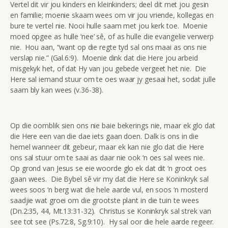
Vertel dit vir jou kinders en kleinkinders; deel dit met jou gesin
en familie; moenie skaam wees om vir jou vriende, kollegas en
bure te vertel nie. Nooi hulle saam met jou kerk toe. Moenie
moed opgee as hulle ‘nee’ sê, of as hulle die evangelie verwerp
nie. Hou aan, “want op die regte tyd sal ons maai as ons nie
verslap nie.” (Gal.6:9). Moenie dink dat die Here jou arbeid
misgekyk het, of dat Hy van jou gebede vergeet het nie. Die
Here sal iemand stuur om te oes waar jy gesaai het, sodat julle
saam bly kan wees (v.36-38).
Op die oomblik sien ons nie baie bekerings nie, maar ek glo dat
die Here een van die dae iets gaan doen. Dalk is ons in die
hemel wanneer dit gebeur, maar ek kan nie glo dat die Here
ons sal stuur om te saai as daar nie ook ‘n oes sal wees nie.
Op grond van Jesus se eie woorde glo ek dat dit ‘n groot oes
gaan wees. Die Bybel sê vir my dat die Here se Koninkryk sal
wees soos ‘n berg wat die hele aarde vul, en soos ‘n mosterd
saadjie wat groei om die grootste plant in die tuin te wees
(Dn.2:35, 44, Mt.13:31-32). Christus se Koninkryk sal strek van
see tot see (Ps.72:8, Sg.9:10). Hy sal oor die hele aarde regeer.