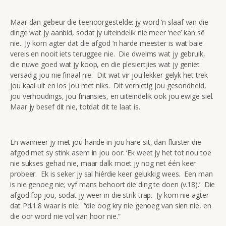
Maar dan gebeur die teenoorgestelde: jy word ‘n slaaf van die
dinge wat jy aanbid, sodat jy uiteindelik nie meer ‘nee’ kan sê
nie. Jy kom agter dat die afgod ‘n harde meester is wat baie
vereis en nooit iets teruggee nie. Die dwelms wat jy gebruik,
die nuwe goed wat jy koop, en die plesiertjies wat jy geniet
versadig jou nie finaal nie. Dit wat vir jou lekker gelyk het trek
jou kaal uit en los jou met niks. Dit vernietig jou gesondheid,
jou verhoudings, jou finansies, en uiteindelik ook jou ewige siel.
Maar jy besef dit nie, totdat dit te laat is.
En wanneer jy met jou hande in jou hare sit, dan fluister die
afgod met sy stink asem in jou oor: ‘Ek weet jy het tot nou toe
nie sukses gehad nie, maar dalk moet jy nog net één keer
probeer. Ek is seker jy sal hiérdie keer gelukkig wees. Een man
is nie genoeg nie; vyf mans behoort die ding te doen (v.18).’ Die
afgod fop jou, sodat jy weer in die strik trap. Jy kom nie agter
dat Pd.1:8 waar is nie: “die oog kry nie genoeg van sien nie, en
die oor word nie vol van hoor nie.”