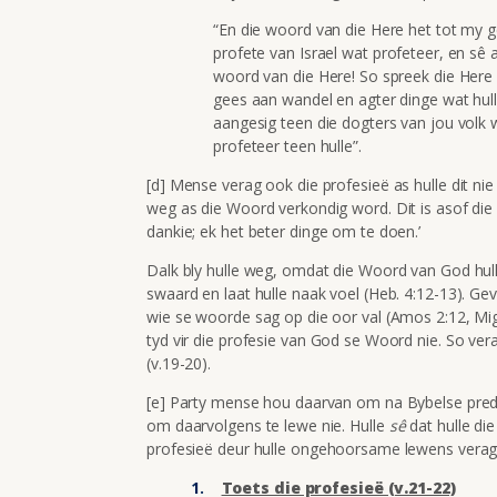
“En die woord van die Here het tot my 
profete van Israel wat profeteer, en sê a
woord van die Here! So spreek die Here 
gees aan wandel en agter dinge wat hulle 
aangesig teen die dogters van jou volk w
profeteer teen hulle”.
[d] Mense verag ook die profesieë as hulle dit ni
weg as die Woord verkondig word. Dit is asof die He
dankie; ek het beter dinge om te doen.’
Dalk bly hulle weg, omdat die Woord van God hull
swaard en laat hulle naak voel (Heb. 4:12-13). Gevo
wie se woorde sag op die oor val (Amos 2:12, Miga 
tyd vir die profesie van God se Woord nie. So verag
(v.19-20).
[e] Party mense hou daarvan om na Bybelse predik
om daarvolgens te lewe nie. Hulle
s
ê
dat hulle di
profesieë deur hulle ongehoorsame lewens verag,
Toets die profesieë (v.21-22)