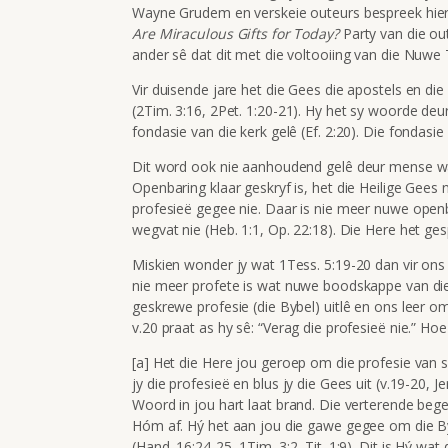
Wayne Grudem en verskeie outeurs bespreek hierdie
Are Miraculous Gifts for Today?
Party van die ou
ander sê dat dit met die voltooiing van die Nuw
Vir duisende jare het die Gees die apostels en di
(2Tim. 3:16, 2Pet. 1:20-21). Hy het sy woorde deu
fondasie van die kerk gelê (Ef. 2:20). Die fondasie
Dit word ook nie aanhoudend gelê deur mense w
Openbaring klaar geskryf is, het die Heilige Gee
profesieë gegee nie. Daar is nie meer nuwe openb
wegvat nie (Heb. 1:1, Op. 22:18). Die Here het ges
Miskien wonder jy wat 1Tess. 5:19-20 dan vir ons 
nie meer profete is wat nuwe boodskappe van die
geskrewe profesie (die Bybel) uitlê en ons leer om 
v.20 praat as hy sê: “Verag die profesieë nie.” H
[a] Het die Here jou geroep om die profesie van s
jy die profesieë en blus jy die Gees uit (v.19-20, Je
Woord in jou hart laat brand. Die verterende be
Hóm af. Hý het aan jou die gawe gegee om die By
(Hand. 16:24-25, 1Tim. 3:2, Tit. 1:9). Dit is Hý w