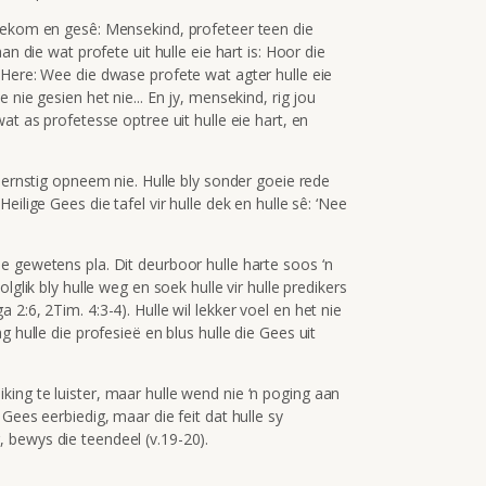
gekom en gesê: Mensekind, profeteer teen die
an die wat profete uit hulle eie hart is: Hoor die
Here: Wee die dwase profete wat agter hulle eie
nie gesien het nie... En jy, mensekind, rig jou
at as profetesse optree uit hulle eie hart, en
e ernstig opneem nie. Hulle bly sonder goeie rede
ilige Gees die tafel vir hulle dek en hulle sê: ‘Nee
e gewetens pla. Dit deurboor hulle harte soos ‘n
lglik bly hulle weg en soek hulle vir hulle predikers
2:6, 2Tim. 4:3-4). Hulle wil lekker voel en het nie
 hulle die profesieë en blus hulle die Gees uit
ing te luister, maar hulle wend nie ‘n poging aan
e Gees eerbiedig, maar die feit dat hulle sy
 bewys die teendeel (v.19-20).