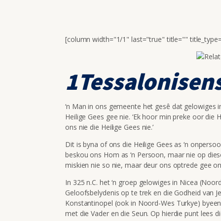
[column width="1/1" last="true" title="" title_typ
1Tessalonisens
‘n Man in ons gemeente het gesê dat gelowiges i
Heilige Gees gee nie. ‘Ek hoor min preke oor die H
ons nie die Heilige Gees nie.’
Dit is byna of ons die Heilige Gees as ‘n onpersoo
beskou ons Hom as ‘n Persoon, maar nie op diese
miskien nie so nie, maar deur ons optrede gee 
In 325 n.C. het ‘n groep gelowiges in Nicea (No
Geloofsbelydenis op te trek en die Godheid van Jes
Konstantinopel (ook in Noord-Wes Turkye) byeen
met die Vader en die Seun. Op hierdie punt lees di