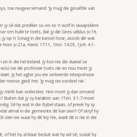
wys, toe reageer iemand: ‘Jy mag die gesalfde van
 jy sê dat prediker so-en-so ‘n wolf in skaapsklere
ier
om hulle te toets, dat jy die Gees uitblus (v.19,
at jy op ‘n Sonag in die kansel hoor, asook dié wat
e hoor (v.21a, Hand. 17:11, 1Kor. 14:29, 1Joh. 4:1-
om en in die hel beland. Jy kon nie die duiwel se
 jy wóú nie die profesieë toets nie en nou moet jy
skiet. Jy het agter jou eie verkeerde interpretasie
nder mense gesê het: ‘Jy mag nie oordeel nie.’
ar jy móét kan onderskei. Hoe moet jy dan iemand
is? Buiten dat jy sy karakter aan 1Tim. 3:1-7 moet
dig. Sê hy wat in die Bybel staan, of preek hy sy
sodat almal in die gemeente dit kan sien? Of skryf hy
sien nie waar hy dit kry nie, want dit is nie in die
, of het hy al klaar besluit wat hy wil sê, sodat hy