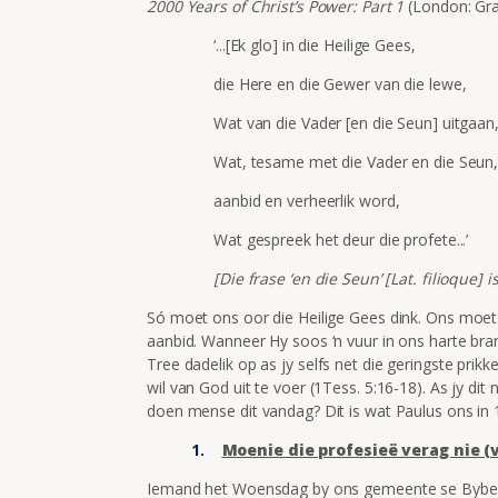
2000 Years of Christ’s Power: Part 1
(London: Grac
‘...[Ek glo] in die Heilige Gees,
die Here en die Gewer van die lewe,
Wat van die Vader [en die Seun] uitgaan
Wat, tesame met die Vader en die Seun
aanbid en verheerlik word,
Wat gespreek het deur die profete...’
[Die frase ‘en die Seun’ [Lat. filioque]
Só moet ons oor die Heilige Gees dink. Ons moe
aanbid. Wanneer Hy soos ‘n vuur in ons harte bran
Tree dadelik op as jy selfs net die geringste prik
wil van God uit te voer (1Tess. 5:16-18). As jy dit 
doen mense dit vandag? Dit is wat Paulus ons in 1
Moenie die profesieë verag nie (v
Iemand het Woensdag by ons gemeente se Bybelst