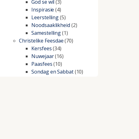
God se wil
(3)
Inspirasie
(4)
Leerstelling
(5)
Noodsaaklikheid
(2)
Samestelling
(1)
Christelike Feesdae
(70)
Kersfees
(34)
Nuwejaar
(16)
Paasfees
(10)
Sondag en Sabbat
(10)
Christelike lewe
(197)
Beproewings en siekte
(51)
Besluitneming
(6)
Dissipline
(10)
Geestelike Groei
(10)
Gehoorsaamheid
(6)
Geld
(21)