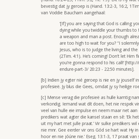
bevestig dat jy geroep is (Hand. 13:2-3, 16:2, 1Ti
van Voddie Baucham aangehaal:
‘[If] you are saying that God is calling 
dying while you twiddle your thumbs to 
a weapon and man a post. Enough alread
are too high to wait for you? “I solemnl
Jesus, who is to judge the living and th
(2Tim. 4:1). He’s coming! Don’t let Him 
you’re gonna respond to his call!’ [http
endure-part-3/ 20:23 - 22:50 minutes].
[b] Indien jy egter nié geroep is nie en jy jouself 
profesieë. Jy blus die Gees, omdat jy sy heilige
[c] Mense verag die profesieë as hulle kamtig nam
verkondig. Iemand wat dít doen, het nie respek vi
veel van hulle eie impulse en neem maar net aan dat
predikers wat agter die kansel staan en sê: ‘Ek he
uit my hart met julle praat.’ Vir sulke predikers wil
nie mnr. Gee eerder vir ons Gód se hart wat Hy i
hoor en nie jóúne nie.’ Eseg. 13:1-3, 17 praat van 