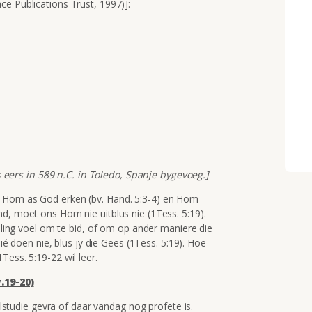
e Publications Trust, 1997)]:
,
,
 is eers in 589 n.C. in Toledo, Spanje bygevoeg.]
t Hom as God erken (bv. Hand. 5:3-4) en Hom
d, moet ons Hom nie uitblus nie (1Tess. 5:19).
keling voel om te bid, of om op ander maniere die
nié doen nie, blus jy die Gees (1Tess. 5:19). Hoe
Tess. 5:19-22 wil leer.
.19-20)
udie gevra of daar vandag nog profete is.