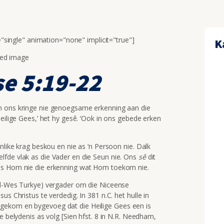
e="single" animation="none" implicit="true"]
K
e 5:19-22
n ons kringe nie genoegsame erkenning aan die
eilige Gees,’ het hy gesê. ‘Ook in ons gebede erken
nlike krag beskou en nie as ‘n Persoon nie. Dalk
lfde vlak as die Vader en die Seun nie. Ons
s
ê
dit
ons Hom nie die erkenning wat Hom toekom nie.
ord-Wes Turkye) vergader om die Niceense
us Christus te verdedig. In 381 n.C. het hulle in
gekom en bygevoeg dat die Heilige Gees een is
e belydenis as volg [Sien hfst. 8 in N.R. Needham,