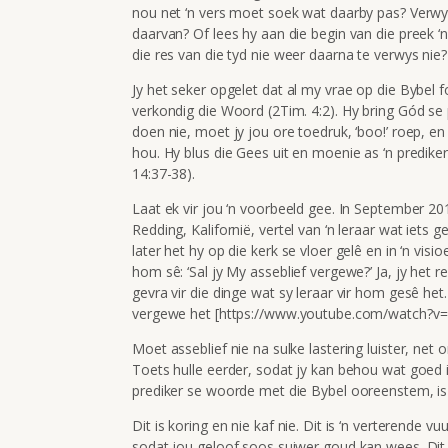
nou net ‘n vers moet soek wat daarby pas? Verwys 
daarvan? Of lees hy aan die begin van die preek ‘
die res van die tyd nie weer daarna te verwys nie?
Jy het seker opgelet dat al my vrae op die Bybel f
verkondig die Woord (2Tim. 4:2). Hy bring Gód se p
doen nie, moet jy jou ore toedruk, ‘boo!’ roep, e
hou. Hy blus die Gees uit en moenie as ‘n predike
14:37-38).
Laat ek vir jou ‘n voorbeeld gee. In September 201
Redding, Kalifornië, vertel van ‘n leraar wat iets
later het hy op die kerk se vloer gelê en in ‘n vi
hom sê: ‘Sal jy My asseblief vergewe?’ Ja, jy het r
gevra vir die dinge wat sy leraar vir hom gesê het.
vergewe het [https://www.youtube.com/watch?v
Moet asseblief nie na sulke lastering luister, net 
Toets hulle eerder, sodat jy kan behou wat goed is
prediker se woorde met die Bybel ooreenstem, is d
Dit is koring en nie kaf nie. Dit is ‘n verterende
sodat jou geloof soos suiwer goud kan wees. Dit i