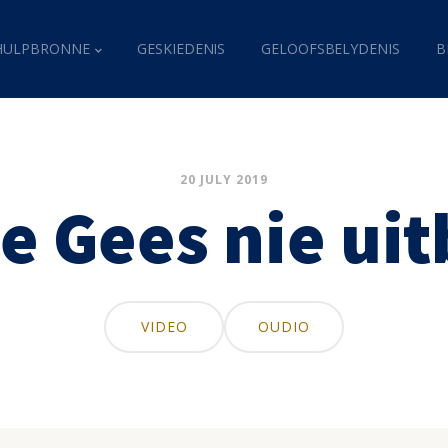
HULPBRONNE
GESKIEDENIS
GELOOFSBELYDENIS
B
20 JULY 2019
e Gees nie uit
VIDEO
OUDIO