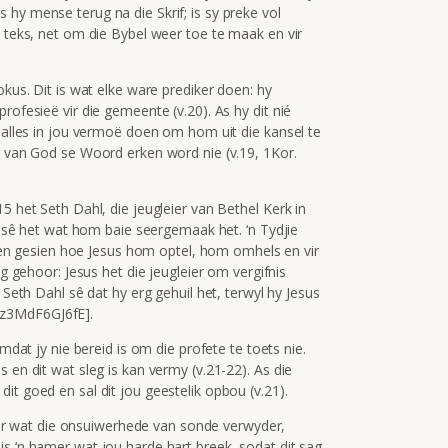
hy mense terug na die Skrif; is sy preke vol
n teks, net om die Bybel weer toe te maak en vir
okus. Dit is wat elke ware prediker doen: hy
rofesieë vir die gemeente (v.20). As hy dit nié
n alles in jou vermoë doen om hom uit die kansel te
r van God se Woord erken word nie (v.19, 1Kor.
5 het Seth Dahl, die jeugleier van Bethel Kerk in
 gesê het wat hom baie seergemaak het. ‘n Tydjie
sioen gesien hoe Jesus hom optel, hom omhels en vir
eg gehoor: Jesus het die jeugleier om vergifnis
 Seth Dahl sê dat hy erg gehuil het, terwyl hy Jesus
=z3MdF6GJ6fE].
omdat jy nie bereid is om die profete te toets nie.
 en dit wat sleg is kan vermy (v.21-22). As die
it goed en sal dit jou geestelik opbou (v.21).
 vuur wat die onsuiwerhede van sonde verwyder,
s ‘n hamer wat jou harde hart breek, sodat dit sag