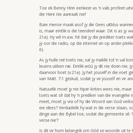
Toe ek Benny Hinn eenkeer as ‘n vals profeet uit
die Here nie aanraak nie!’
Baie mense maak asof jy die Gees uitblus wanneer
is, maar eintlik is die teendeel waar. Dit is as jy
we
21a). Hy wíl m.a.w. hê dat jy die prediker toets w
jy oor die radio, op die internet en op ander plekk
6).
As jy hulle nié toets nie, sal jy maklik tot ‘n val k
leuens uitken nie. Eintlik wóú jy dit nie doen nie;
daarvoor boet (v.21a). Jy het jouself in die voet ge
van Matt. 7:1 geskuil, sodat jy vir jouself en vir a
Natuurlik moet jy nie hiper-krities wees nie, ma
toets wat sê dat hy ‘n prediker van die evangelie 
meet, moet jy vra of hy die Woord van God verkon
eie idees? Verduidelik hy wat in die verse staan, 
dinge aan die Bybel toe, sodat die gemeente sê: ‘Ek 
verse nie’?
Is dit vir hom belangrik om Gód se woorde uit te lê