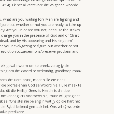
m. 4:14). Ek het al vantevore die volgende woorde
you, what are you waiting for? Men are fighting and
figure out whether or not you are ready to take up
y! Are you in or are you not, because the stakes
y charge you in the presence of God and of Christ
e dead, and by His appearing and His kingdom”
find you navel-gazing to figure out whether or not
://rezolution.co.za/sermons/preserve-proclaim-and-
in elk geval inwurm om te preek, verag jy die
 roeping om die Woord te verkondig, goedkoop maak.
ens die Here praat, maar hulle eie idees
r die profesie van God se Woord nie. Hulle maak te
 dit die Heilige Gees is. Hierdie is die tipe
t nie vandag iets voorberei nie, maar wil graag net
 ek sê: ‘Ons stel nie belang in wat jy op die hart het
n die Bybel bekend gemaak het. Ons wil sý woorde
sulke predikers: