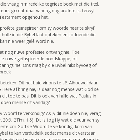
 vraag in ‘n redelike tegniese boek met die titel,
teurs glo dat daar vandag nog profete is, terwyl
e Testament opgehou het.
e profete geïnspireer om sy woorde neer te skryf
r hulle in die Bybel laat opteken en sodoende die
 kan nie weer gelê word nie.
at nog nuwe profesieë ontvang nie. Toe
s nie nuwe geïnspireerde boodskappe, of
arings nie. Ons mag by die Bybel niks byvoeg of
preek.
beteken. Dit het baie vir ons te sê. Alhoewel daar
 Here af bring nie, is daar nog mense wat God se
dit toe te pas. Dit is ook van húlle wat Paulus in
oe doen mense dit vandag?
y Woord te verkondig? As jy dit nie doen nie, verag
r. 20:9, 2Tim. 1:6). Dit is tog Hý wat die vuur van sy
geerte om God se Woord te verkondig, kom van
bel te kan verduidelik sodat mense dit verstaan
at deur die ouderlinge en die gemeente spreek om te