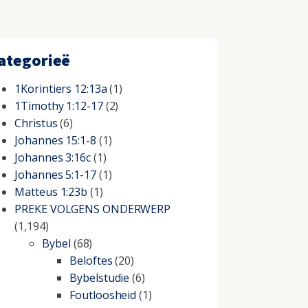
ategorieë
1Korintiers 12:13a
(1)
1Timothy 1:12-17
(2)
Christus
(6)
Johannes 15:1-8
(1)
Johannes 3:16c
(1)
Johannes 5:1-17
(1)
Matteus 1:23b
(1)
PREKE VOLGENS ONDERWERP
(1,194)
Bybel
(68)
Beloftes
(20)
Bybelstudie
(6)
Foutloosheid
(1)