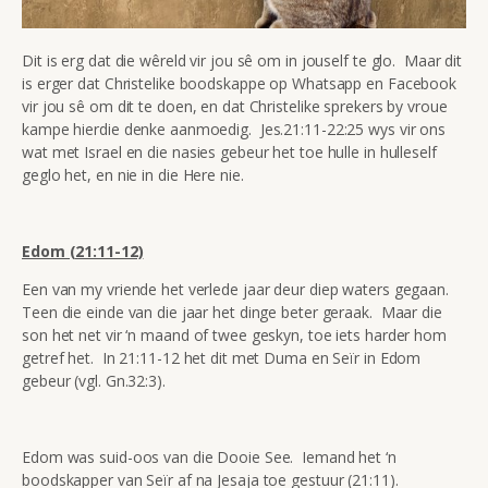
Dit is erg dat die wêreld vir jou sê om in jouself te glo. Maar dit
is erger dat Christelike boodskappe op Whatsapp en Facebook
vir jou sê om dit te doen, en dat Christelike sprekers by vroue
kampe hierdie denke aanmoedig. Jes.21:11-22:25 wys vir ons
wat met Israel en die nasies gebeur het toe hulle in hulleself
geglo het, en nie in die Here nie.
Edom (21:11-12)
Een van my vriende het verlede jaar deur diep waters gegaan.
Teen die einde van die jaar het dinge beter geraak. Maar die
son het net vir ‘n maand of twee geskyn, toe iets harder hom
getref het. In 21:11-12 het dit met Duma en Seïr in Edom
gebeur (vgl. Gn.32:3).
Edom was suid-oos van die Dooie See. Iemand het ‘n
boodskapper van Seïr af na Jesaja toe gestuur (21:11).