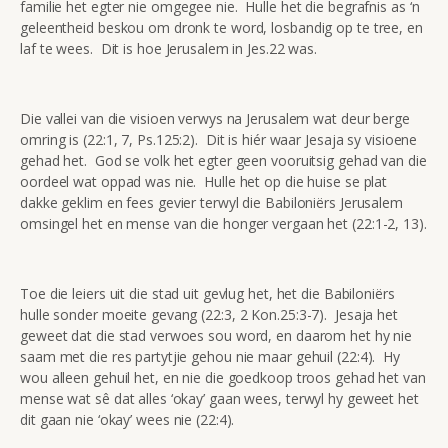
familie het egter nie omgegee nie. Hulle het die begrafnis as ‘n
geleentheid beskou om dronk te word, losbandig op te tree, en
laf te wees. Dit is hoe Jerusalem in Jes.22 was.
Die vallei van die visioen verwys na Jerusalem wat deur berge
omring is (22:1, 7, Ps.125:2). Dit is hiér waar Jesaja sy visioene
gehad het. God se volk het egter geen vooruitsig gehad van die
oordeel wat oppad was nie. Hulle het op die huise se plat
dakke geklim en fees gevier terwyl die Babiloniërs Jerusalem
omsingel het en mense van die honger vergaan het (22:1-2, 13).
Toe die leiers uit die stad uit gevlug het, het die Babiloniërs
hulle sonder moeite gevang (22:3, 2 Kon.25:3-7). Jesaja het
geweet dat die stad verwoes sou word, en daarom het hy nie
saam met die res partytjie gehou nie maar gehuil (22:4). Hy
wou alleen gehuil het, en nie die goedkoop troos gehad het van
mense wat sê dat alles ‘okay’ gaan wees, terwyl hy geweet het
dit gaan nie ‘okay’ wees nie (22:4).