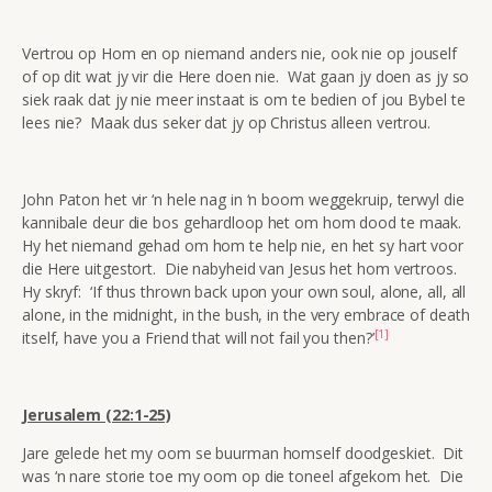
Vertrou op Hom en op niemand anders nie, ook nie op jouself
of op dit wat jy vir die Here doen nie. Wat gaan jy doen as jy so
siek raak dat jy nie meer instaat is om te bedien of jou Bybel te
lees nie? Maak dus seker dat jy op Christus alleen vertrou.
John Paton het vir ‘n hele nag in ‘n boom weggekruip, terwyl die
kannibale deur die bos gehardloop het om hom dood te maak.
Hy het niemand gehad om hom te help nie, en het sy hart voor
die Here uitgestort. Die nabyheid van Jesus het hom vertroos.
Hy skryf: ‘If thus thrown back upon your own soul, alone, all, all
alone, in the midnight, in the bush, in the very embrace of death
[1]
itself, have you a Friend that will not fail you then?’
Jerusalem (22:1-25)
Jare gelede het my oom se buurman homself doodgeskiet. Dit
was ‘n nare storie toe my oom op die toneel afgekom het. Die