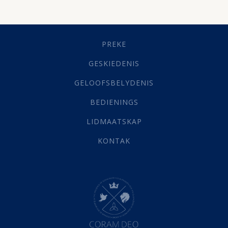
Dissipline
(10)
Geestelike Groei
(10)
Gehoorsaamheid
(6)
PREKE
Geld
(21)
Grys Areas
(4)
GESKIEDENIS
Hofsake
(2)
GELOOFSBELYDENIS
Lewensdoel
(3)
Selfondersoek
(1)
BEDIENINGS
Vervolging
(19)
LIDMAATSKAP
Werk
(22)
Eindtyd
(142)
KONTAK
Belonings
(4)
Dood
(26)
Hel
(21)
Hemel
(31)
Israel
(14)
Millennium
(1)
Oordeelsdag
(19)