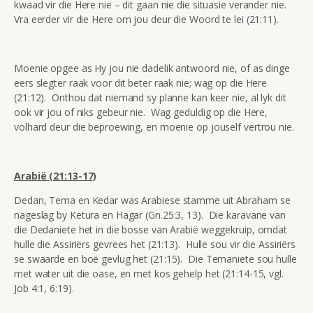
kwaad vir die Here nie – dit gaan nie die situasie verander nie.
Vra eerder vir die Here om jou deur die Woord te lei (21:11).
Moenie opgee as Hy jou nie dadelik antwoord nie, of as dinge
eers slegter raak voor dit beter raak nie; wag op die Here
(21:12). Onthou dat niemand sy planne kan keer nie, al lyk dit
ook vir jou of niks gebeur nie. Wag geduldig op die Here,
volhard deur die beproewing, en moenie op jouself vertrou nie.
Arabië (21:13-17)
Dedan, Tema en Kedar was Arabiese stamme uit Abraham se
nageslag by Ketura en Hagar (Gn.25:3, 13). Die karavane van
die Dedaniete het in die bosse van Arabië weggekruip, omdat
hulle die Assiriërs gevrees het (21:13). Hulle sou vir die Assiriërs
se swaarde en boë gevlug het (21:15). Die Temaniete sou hulle
met water uit die oase, en met kos gehelp het (21:14-15, vgl.
Job 4:1, 6:19).