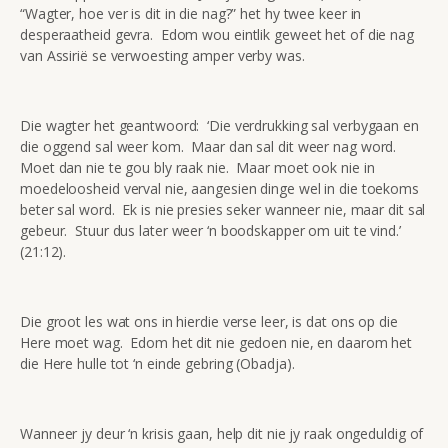
“Wagter, hoe ver is dit in die nag?” het hy twee keer in
desperaatheid gevra. Edom wou eintlik geweet het of die nag
van Assirië se verwoesting amper verby was.
Die wagter het geantwoord: ‘Die verdrukking sal verbygaan en
die oggend sal weer kom. Maar dan sal dit weer nag word.
Moet dan nie te gou bly raak nie. Maar moet ook nie in
moedeloosheid verval nie, aangesien dinge wel in die toekoms
beter sal word. Ek is nie presies seker wanneer nie, maar dit sal
gebeur. Stuur dus later weer ‘n boodskapper om uit te vind.’
(21:12).
Die groot les wat ons in hierdie verse leer, is dat ons op die
Here moet wag. Edom het dit nie gedoen nie, en daarom het
die Here hulle tot ‘n einde gebring (Obadja).
Wanneer jy deur ‘n krisis gaan, help dit nie jy raak ongeduldig of