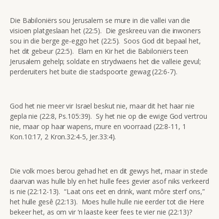
Die Babiloniërs sou Jerusalem se mure in die vallei van die
visioen platgeslaan het (22:5). Die geskreeu van die inwoners
sou in die berge ge-eggo het (22:5). Soos God dit bepaal het,
het dit gebeur (22:5). Elam en Kir het die Babiloniërs teen
Jerusalem gehelp; soldate en strydwaens het die valleie gevul;
perderuiters het buite die stadspoorte gewag (22:6-7).
God het nie meer vir Israel beskut nie, maar dit het haar nie
gepla nie (22:8, Ps.105:39). Sy het nie op die ewige God vertrou
nie, maar op haar wapens, mure en voorraad (22:8-11, 1
Kon.10:17, 2 Kron.32:4-5, Jer.33:4).
Die volk moes berou gehad het en dit gewys het, maar in stede
daarvan was hulle bly en het hulle fees gevier asof niks verkeerd
is nie (22:12-13). “Laat ons eet en drink, want môre sterf ons,”
het hulle gesê (22:13). Moes hulle hulle nie eerder tot die Here
bekeer het, as om vir ‘n laaste keer fees te vier nie (22:13)?