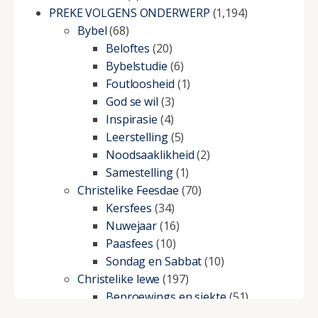
PREKE VOLGENS ONDERWERP
(1,194)
Bybel
(68)
Beloftes
(20)
Bybelstudie
(6)
Foutloosheid
(1)
God se wil
(3)
Inspirasie
(4)
Leerstelling
(5)
Noodsaaklikheid
(2)
Samestelling
(1)
Christelike Feesdae
(70)
Kersfees
(34)
Nuwejaar
(16)
Paasfees
(10)
Sondag en Sabbat
(10)
Christelike lewe
(197)
Beproewings en siekte
(51)
Besluitneming
(6)