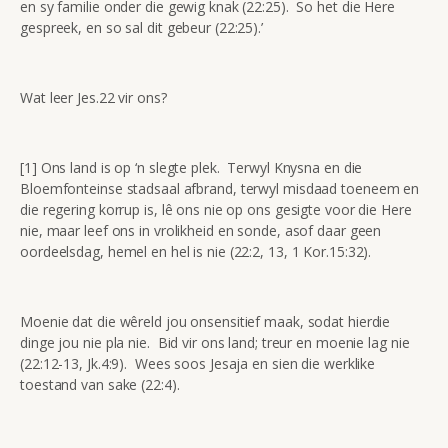
en sy familie onder die gewig knak (22:25). So het die Here
gespreek, en so sal dit gebeur (22:25).’
Wat leer Jes.22 vir ons?
[1] Ons land is op ‘n slegte plek. Terwyl Knysna en die
Bloemfonteinse stadsaal afbrand, terwyl misdaad toeneem en
die regering korrup is, lê ons nie op ons gesigte voor die Here
nie, maar leef ons in vrolikheid en sonde, asof daar geen
oordeelsdag, hemel en hel is nie (22:2, 13, 1 Kor.15:32).
Moenie dat die wêreld jou onsensitief maak, sodat hierdie
dinge jou nie pla nie. Bid vir ons land; treur en moenie lag nie
(22:12-13, Jk.4:9). Wees soos Jesaja en sien die werklike
toestand van sake (22:4).