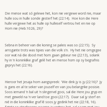
Die mense wat só gelewe het, kon nie vergewe word nie, maar
hulle sou in hulle sonde gesterf het (22:14). Hoe kon die Here
hulle vergewe het as hulle op hulleself vertrou het en nie op
Hom nie (Heb.10:26, 29)?
Sebna in beheer van die koning se paleis was so (22:15). Sy
arrogante trots was tipies van die volk s’n. Hy het nie omgegee
oor wat ná die dood met hom gaan gebeur nie (22:13), solank
hy in ‘n koninklike graf gelê het en mense hom op sy begrafnis
geprys het (22:16).
Hieroor het Jesaja hom aangspreek: ‘Wie dink jy is jy (22:16)? Jy
is gans en al te seker van jouself en van jou belangrike posisie.
Soos iemand ‘n bal uit ‘n slingervel gooi, sal die Here jou gryp en
met geweld na ‘n ver land toe gooi (22:17). Daar sal jy sterf en
nié in die koninklike graf lê soos jy gedink het nie (22:18, 16).
Egipte se strydwaens waarop jy vertrou het, sal saam met jou