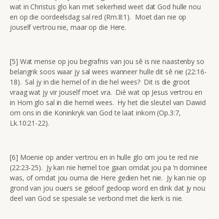
wat in Christus glo kan met sekerheid weet dat God hulle nou
en op die oordeelsdag sal red (Rm.8:1). Moet dan nie op
jouself vertrou nie, maar op die Here.
[5] Wat mense op jou begrafnis van jou sê is nie naastenby so
belangrik soos waar jy sal wees wanneer hulle dit sê nie (22:16-
18). Sal jy in die hemel of in die hel wees? Dit is die groot
vraag wat jy vir jouself moet vra. Dié wat op Jesus vertrou en
in Hom glo sal in die hemel wees. Hy het die sleutel van Dawid
om ons in die Koninkryk van God te laat inkom (Op.3:7,
Lk.10:21-22).
[6] Moenie op ander vertrou en in hulle glo om jou te red nie
(22:23-25). Jy kan nie hemel toe gaan omdat jou pa ‘n dominee
was, of omdat jou ouma die Here gedien het nie. Jy kan nie op
grond van jou ouers se geloof gedoop word en dink dat jy nou
deel van God se spesiale se verbond met die kerk is nie.