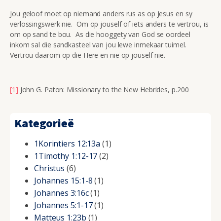
Jou geloof moet op niemand anders rus as op Jesus en sy
verlossingswerk nie. Om op jouself of iets anders te vertrou, is
om op sand te bou. As die hooggety van God se oordeel
inkom sal die sandkasteel van jou lewe inmekaar tuimel.
Vertrou daarom op die Here en nie op jouself nie.
[1]
John G. Paton: Missionary to the New Hebrides, p.200
Kategorieë
1Korintiers 12:13a
(1)
1Timothy 1:12-17
(2)
Christus
(6)
Johannes 15:1-8
(1)
Johannes 3:16c
(1)
Johannes 5:1-17
(1)
Matteus 1:23b
(1)