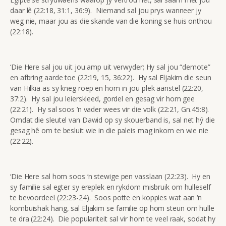
daar lê (22:18, 31:1, 36:9). Niemand sal jou prys wanneer jy
weg nie, maar jou as die skande van die koning se huis onthou
(22:18).
‘Die Here sal jou uit jou amp uit verwyder; Hy sal jou “demote”
en afbring aarde toe (22:19, 15, 36:22). Hy sal Eljakim die seun
van Hilkia as sy kneg roep en hom in jou plek aanstel (22:20,
37:2). Hy sal jou leierskleed, gordel en gesag vir hom gee
(22:21). Hy sal soos ‘n vader wees vir die volk (22:21, Gn.45:8).
Omdat die sleutel van Dawid op sy skouerband is, sal net hý die
gesag hê om te besluit wie in die paleis mag inkom en wie nie
(22:22).
‘Die Here sal hom soos ‘n stewige pen vasslaan (22:23). Hy en
sy familie sal egter sy ereplek en rykdom misbruik om hulleself
te bevoordeel (22:23-24). Soos potte en koppies wat aan ‘n
kombuishak hang, sal Eljakim se familie op hom steun om hulle
te dra (22:24). Die populariteit sal vir hom te veel raak, sodat hy