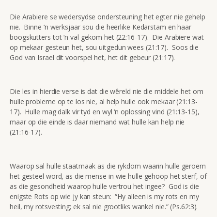
Die Arabiere se wedersydse ondersteuning het egter nie gehelp
nie. Binne ‘n werksjaar sou die heerlike Kedarstam en haar
boogskutters tot ‘n val gekom het (22:16-17). Die Arabiere wat
op mekaar gesteun het, sou uitgedun wees (21:17). Soos die
God van Israel dit voorspel het, het dit gebeur (21:17).
Die les in hierdie verse is dat die wêreld nie die middele het om
hulle probleme op te los nie, al help hulle ook mekaar (21:13-
17). Hulle mag dalk vir tyd en wyl ‘n oplossing vind (21:13-15),
maar op die einde is daar niemand wat hulle kan help nie
(21:16-17).
Waarop sal hulle staatmaak as die rykdom waarin hulle geroem
het gesteel word, as die mense in wie hulle gehoop het sterf, of
as die gesondheid waarop hulle vertrou het ingee? God is die
enigste Rots op wie jy kan steun: “Hy alleen is my rots en my
heil, my rotsvesting; ek sal nie grootliks wankel nie.” (Ps.62:3).