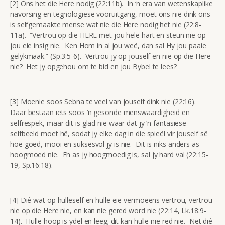
[2] Ons het die Here nodig (22:11b). In ‘n era van wetenskaplike
navorsing en tegnologiese vooruitgang, moet ons nie dink ons
is selfgemaakte mense wat nie die Here nodig het nie (22:8-
11a). “Vertrou op die HERE met jou hele hart en steun nie op
jou eie insig nie. Ken Hom in al jou weë, dan sal Hy jou paaie
gelykmaak.” (Sp.3:5-6). Vertrou jy op jouself en nie op die Here
nie? Het jy opgehou om te bid en jou Bybel te lees?
[3] Moenie soos Sebna te veel van jouself dink nie (22:16).
Daar bestaan iets soos ‘n gesonde menswaardigheid en
selfrespek, maar dit is glad nie waar dat jy ‘n fantasiese
selfbeeld moet hê, sodat jy elke dag in die spieël vir jouself sê
hoe goed, mooi en suksesvol jy is nie. Dit is niks anders as
hoogmoed nie. En as jy hoogmoedig is, sal jy hard val (22:15-
19, Sp.16:18).
[4] Dié wat op hulleself en hulle eie vermoeëns vertrou, vertrou
nie op die Here nie, en kan nie gered word nie (22:14, Lk.18:9-
14). Hulle hoop is ydel en leeg; dit kan hulle nie red nie. Net dié