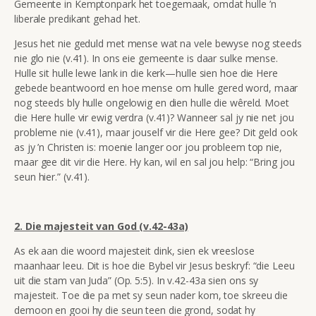
Gemeente in Kemptonpark het toegemaak, omdat hulle ’n
liberale predikant gehad het.
Jesus het nie geduld met mense wat na vele bewyse nog steeds
nie glo nie (v.41). In ons eie gemeente is daar sulke mense.
Hulle sit hulle lewe lank in die kerk—hulle sien hoe die Here
gebede beantwoord en hoe mense om hulle gered word, maar
nog steeds bly hulle ongelowig en dien hulle die wêreld. Moet
die Here hulle vir ewig verdra (v.41)? Wanneer sal jy nie net jou
probleme nie (v.41), maar jouself vir die Here gee? Dit geld ook
as jy ’n Christen is: moenie langer oor jou probleem top nie,
maar gee dit vir die Here. Hy kan, wil en sal jou help:
“Bring jou
seun hier.”
(v.41).
2. Die majesteit van God (v.42-43a)
As ek aan die woord majesteit dink, sien ek vreeslose
maanhaar leeu. Dit is hoe die Bybel vir Jesus beskryf:
“die Leeu
uit die stam van Juda”
(Op. 5:5). In v.42-43a sien ons sy
majesteit. Toe die pa met sy seun nader kom, toe skreeu die
demoon
en gooi hy die seun teen die grond, sodat hy