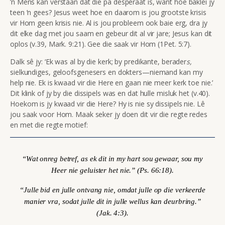
’n Mens kan verstaan dat die
pa desperaat is, want hoe baklei jy
teen ’n gees? Jesus weet hoe en daarom is jou grootste krisis
vir Hom geen krisis nie. Al is jou probleem ook baie erg, dra jy
dit elke dag met jou saam en gebeur dit al vir jare; Jesus kan dit
oplos (v.39, Mark. 9:21). Gee die saak vir Hom (1Pet. 5:7).
Dalk sê jy: ‘Ek was al by die kerk; by predikante, berader
s,
sielkundiges, geloofsgenesers en dokters—niemand kan my
help nie. Ek is kwaad vir die Here en gaan nie meer kerk toe nie.’
Dit klink of jy by die dissipels was en dat hulle misluk het (v.40).
Hoekom is jy kwaad vir die Here? Hy is nie sy dissipels nie. Lê
jou saak voor Hom. Maak seker jy doen dit vir die regte redes
en met die regte motief:
“Wat onreg betref, as ek dit in my hart sou gewaar, sou my
Heer nie geluister het nie.” (Ps. 66:18).
“Julle bid en julle ontvang nie, omdat julle op die verkeerde
manier vra, sodat julle dit in julle wellus kan deurbring.”
(Jak. 4:3).