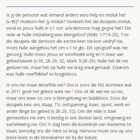
Is jy die persoon wat iemand anders wou help en misluk het
(v.40)? Hoekom het jy misluk? Hoekom het die dissipels misluk,
veral as Jesus hulle in v.1 oor
alle
demone mag gegee het? Die
rede vir hulle mislukking was kleingeloof (Matt. 17:19-20). Toe
die dissipels die demoon die eerste keer nie kon uitdryf nie,
moes hulle aangehou het om v.1 te glo. Dit opsigself was nie
genoeg. Hulle moes Jesus se voorbeeld volg en ’n lewe van
gebed kweek (v.18, 28-29, 32, Mark. 9:28-29). Hulle het dit nie
gedoen nie, maar het op hulle eie krag staatgemaak. Daarom
was hulle oneffektief en kragteloos.
Is ons nie maar dieselfde nie? Ons is soos die NG dominee wat
2
in 2011 gesê het gebed werk nie.
Ons sê dit wel nie so nie,
maar ons lewe so: ons is kleingelowig en biddeloos.
Soos die
dissipels kies ons slaap, TV, ontspanning, kuier, sport, werk en
ander dinge bo gebed (v.28-29, 32). Om dié rede is baie
gemeentes nie eers ’n kerslig in ons donker land, omgewing en
samelewing nie. Om ’n slag teen die koninkryk van duisternis te
slaan, benodig ons die Here se krag. Hiervoor moet ons op ons
knieë lewe; in die binnekamer en by die bidure.