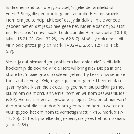
Is daar iemand oor wie jy so voel; ’n geliefde familielid of
vriend? Bring die persoon in gebed voor die Here en smeek
Hom om jou te help. Ek besef dat jy dit dalk al in die verlede
gedoen het en dat Jesus nee gesê het. Moenie dat dit jou afsit
nie. Hierdie is ’n nuwe saak. Lê dit aan die Here se voete (18:1-8,
Matt. 15:21-28, Gen. 32:26, Jes. 62:6-7). Al sê Hy ook nee is dit
vir ’n baie groter ja (sien Mark. 14:32-42, 2Kor. 12:7-10, Heb.
5:7).
Vrees jy dat niemand jou probleem kan oplos nie? Is dit dalk
hoekom jy dit ook nie vir die Here wil bring nie? Die pa in ons
storie het ’n baie groot probleem gehad. Hy beskryf sy seun se
toestand as volg: “Kyk, ’n gees pak hom gereeld beet en dan
gaan hy skielik aan die skreeu. Hy gee hom stuiptrekkings met
skuim om die mond, en verniel hom en wil hom beswaarlik los.”
(v.39). Hierdie is meer as gewone epilepsie. Ons praat hier van ’n
demoon wat die seun doofstom gemaak en hom in water en
vuur gegooi het om hom te vernietig (Matt. 17:15, Mark. 9:17-
18, 25). Dit het byna elke dag gebeur; die gees het hom skaars
gelos (v.39).