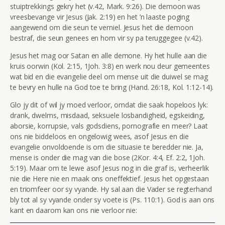
stuiptrekkings gekry het (v.42, Mark. 9:26). Die demoon was
vreesbevange vir Jesus (Jak. 2:19) en het ’n laaste poging
aangewend om die seun te verniel. Jesus het die demoon
bestraf, die seun genees en hom vir sy pa teruggegee (v.42).
Jesus het mag oor Satan en alle demone. Hy het hulle aan die
kruis oorwin (Kol. 2:15, 1Joh. 3:8) en werk nou deur gemeentes
wat bid en die evangelie deel om mense uit die duiwel se mag
te bevry en hulle na God toe te bring (Hand. 26:18, Kol. 1:12-14).
Glo jy dit of wil jy moed verloor, omdat die saak hopeloos lyk:
drank, dwelms, misdaad, seksuele losbandigheid, egskeiding,
aborsie, korrupsie, vals godsdiens, pornografie en meer? Laat
ons nie biddeloos en ongelowig wees, asof Jesus en die
evangelie onvoldoende is om die situasie te beredder nie. Ja,
mense is onder die mag van die bose
(2Kor. 4:4, Ef. 2:2, 1Joh.
5:19). Maar om te lewe asof Jesus nog in die graf is, verheerlik
nie die Here nie en maak ons oneffektief. Jesus het opgestaan
en triomfeer oor sy vyande. Hy sal aan die Vader se regterhand
bly tot al sy vyande onder sy voete is (Ps. 110:1). God is aan ons
kant en daarom kan ons nie verloor nie: