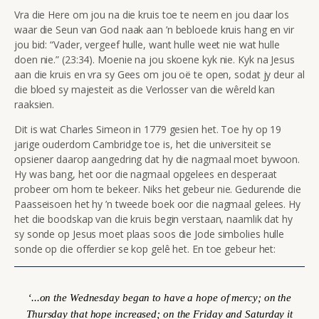
Vra die Here om jou na die kruis toe te neem en jou daar los
waar die Seun van God naak aan ’n bebloede kruis hang en vir
jou bid:
“Vader, vergeef hulle, want hulle weet nie wat hulle
doen nie.” (
23:34). Moenie na jou skoene kyk nie. Kyk na Jesus
aan die kruis en vra sy Gees om jou oë te open, sodat jy deur al
die bloed sy majesteit as die Verlosser van die wêreld kan
raaksien.
Dit is wat Charles Simeon in 1779 gesien het. Toe hy op 19
jarige ouderdom Cambridge toe is, het die universiteit se
opsiener daarop aangedring dat hy die nagmaal moet bywoon.
Hy was bang, het oor die nagmaal opgelees en desperaat
probeer om hom te bekeer. Niks het gebeur nie. Gedurende die
Paasseisoen het hy ’n tweede boek oor die nagmaal gelees. Hy
het die boodskap van die kruis begin verstaan, naamlik dat hy
sy sonde op Jesus moet plaas soos die Jode simbolies hulle
sonde op die offerdier se kop gelê het. En toe gebeur het:
‘...
on the Wednesday began to have a hope of mercy; on the
Thursday that hope increased; on the Friday and Saturday it