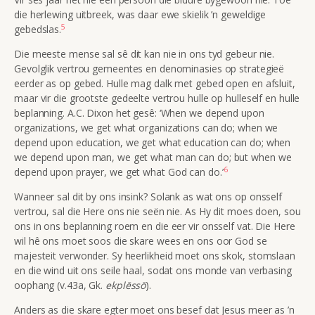
die herlewing uitbreek, was daar ewe skielik ’n geweldige
5
gebedslas.
Die m
eeste mense sal sê dit kan nie in ons tyd gebeur nie.
Gevolglik vertrou gemeentes en denominasies op strategieë
eerder as op gebed. Hulle mag dalk met gebed open en afsluit,
maar vir die grootste gedeelte vertrou hulle op hulleself en hulle
beplanning. A.C. Dixon het gesê: ‘When we depend upon
organizations, we get what organizations can do; when we
depend upon education, we get what education can do; when
we depend upon man, we get what man can do; but when we
6
depend upon prayer, we get what God can do.’
Wanneer sal dit by ons insink? Solank as wat ons op onsself
vertrou, sal die Here ons nie seën nie. As Hy dit moes doen, sou
ons in ons beplanning roem en die eer vir onsself vat. Die Here
wil hê ons moet soos die skare wees en ons oor God se
majesteit verwonder. Sy heerlikheid moet ons skok, stomslaan
en die wind uit ons seile haal, sodat ons monde van verbasing
oophang (v.43a, Gk.
ekplēssō
).
Anders as die skare egter moet ons besef dat Jesus meer as ’n