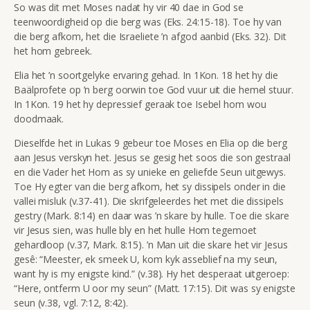
So was dit met Moses nadat hy vir 40 dae
in God se
teenwoordigheid op die berg was (Eks. 24:15-18). Toe hy van
die berg afkom, het die Israeliete ’n afgod aanbid (Eks. 32). Dit
het hom gebreek.
Elia het ’n soortgelyke ervaring gehad. In 1Kon. 18 het hy die
Baälprofete op ’n berg oorwin toe God vuur uit die hemel stuur.
In 1Kon. 19 het hy depressief geraak toe Isebel hom wou
doodmaak.
Dieselfde het in Lukas 9 gebeur toe Moses en Elia op die berg
aan Jesus verskyn het. Jesus se gesig het soos die son gestraal
en die Vader het Hom as sy unieke en geliefde Seun uitgewys.
Toe Hy egter van die berg afkom, het sy dissipels onder in die
vallei misluk (v.37-41). Die skrifgeleerdes het met die dissipels
gestry (Mark. 8:14) en daar was ’n skare by hulle. Toe die skare
vir Jesus sien, was hulle bly en het hulle Hom tegemoet
gehardloop (v.37, Mark. 8:15). ’n Man uit die skare het vir Jesus
gesê: “Meester, ek smeek U, kom kyk asseblief na my seun,
want hy is my enigste kind.” (v.38). Hy het desperaat uitgeroep:
“Here, ontferm U oor my seun” (Matt. 17:15). Dit was sy enigste
seun (v.38, vgl. 7:12, 8:42).