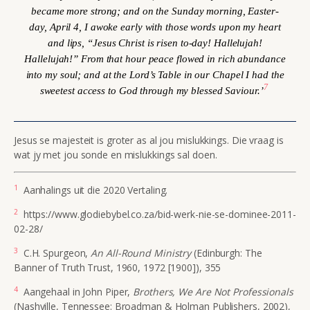
became more strong; and on the Sunday morning, Easter-
day, April 4, I awoke early with those words upon my heart
and lips, “Jesus Christ is risen to-day! Hallelujah!
Hallelujah!” From that hour peace flowed in rich abundance
into my soul; and at the Lord’s Table in our Chapel I had the
7
sweetest access to God through my blessed Saviour.’
Jesus se majesteit is groter as al jou mislukkings. Die vraag is
wat jy met jou sonde en mislukkings sal doen.
1
Aanhalings uit die 2020 Vertaling.
2
https://www.glodiebybel.co.za/bid-werk-nie-se-dominee-2011-
02-28/
3
C.H. Spurgeon,
An All-Round Ministry
(Edinburgh: The
Banner of Truth Trust, 1960, 1972 [1900]), 355
4
Aangehaal in John Piper,
Brothers, We Are Not Professionals
(Nashville, Tennessee: Broadman & Holman Publishers, 2002),