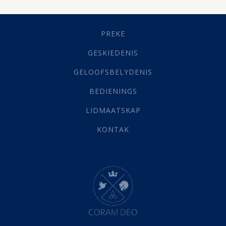
Dissipline
(10)
Geestelike Groei
(10)
Gehoorsaamheid
(6)
PREKE
Geld
(21)
Grys Areas
(4)
GESKIEDENIS
Hofsake
(2)
GELOOFSBELYDENIS
Lewensdoel
(3)
Selfondersoek
(1)
BEDIENINGS
Vervolging
(19)
LIDMAATSKAP
Werk
(22)
Eindtyd
(142)
KONTAK
Belonings
(4)
Dood
(26)
Hel
(21)
Hemel
(31)
Israel
(14)
Millennium
(1)
Oordeelsdag
(19)