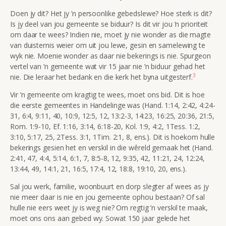
Doen jy dit? Het jy ’n persoonlike gebedslewe? Hoe sterk is dit?
Is jy deel van jou gemeente se biduur? Is dit vir jou ’n prioriteit
om daar te wees? Indien nie, moet jy nie wonder as die magte
van duisternis weier om uit jou lewe, gesin en samelewing te
wyk nie. Moenie wonder as daar nie bekerings is nie. Spurgeon
vertel van ’n gemeente wat vir 15 jaar nie ’n biduur gehad het
3
nie. Die leraar het bedank en die kerk het byna uitgesterf.
Vir ’n gemeente om kragtig te wees, moet ons bid. Dit is hoe
die eerste gemeentes in Handelinge was (Hand. 1:14, 2:42, 4:24-
31, 6:4, 9:11, 40, 10:9, 12:5, 12, 13:2-3, 14:23, 16:25, 20:36, 21:5,
Rom. 1:9-10, Ef. 1:16, 3:14, 6:18-20, Kol. 1:9, 4:2, 1Tess. 1:2,
3:10, 5:17, 25, 2Tess. 3:1, 1Tim. 2:1, 8, ens.). Dit is hoekom hulle
bekerings gesien het en verskil in die wêreld gemaak het (Hand.
2:41, 47, 4:4, 5:14, 6:1, 7, 8:5-8, 12, 9:35, 42, 11:21, 24, 12:24,
13:44, 49, 14:1, 21, 16:5, 17:4, 12, 18:8, 19:10, 20, ens.).
Sal jou werk, familie, woonbuurt en dorp slegter af wees as jy
nie meer daar is nie en jou gemeente ophou bestaan? Of sal
hulle nie eers weet jy is weg nie? Om regtig ’n verskil te maak,
moet ons ons aan gebed wy. Sowat 150 jaar gelede het