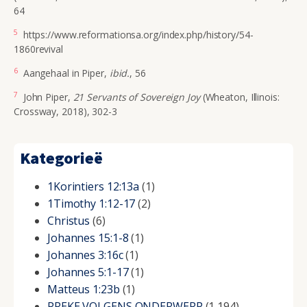
64
5
https://www.reformationsa.org/index.php/history/54-
1860revival
6
Aangehaal in Piper,
ibid.
, 56
7
John Piper,
21 Servants of Sovereign Joy
(Wheaton, Illinois:
Crossway, 2018), 302-3
Kategorieë
1Korintiers 12:13a
(1)
1Timothy 1:12-17
(2)
Christus
(6)
Johannes 15:1-8
(1)
Johannes 3:16c
(1)
Johannes 5:1-17
(1)
Matteus 1:23b
(1)
PREKE VOLGENS ONDERWERP
(1,194)