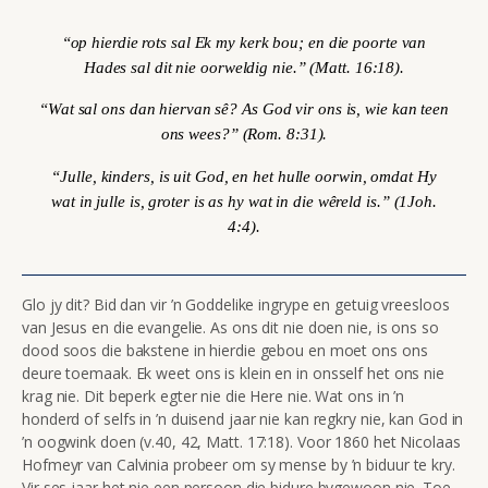
“op hierdie rots sal Ek my kerk bou; en die poorte van
Hades sal dit nie oorweldig nie.” (Matt. 16:18).
“Wat sal ons dan hiervan sê? As God vir ons is, wie kan teen
ons wees?”
(Rom. 8:31).
“Julle, kinders, is uit God, en het hulle oorwin, omdat Hy
wat in julle is, groter is as hy wat in die wêreld is.”
(1Joh.
4:4).
Glo jy dit? Bid dan vir ’n Goddelike ingrype en getuig vreesloos
van Jesus en die evangelie. As ons dit nie doen nie, is ons so
dood soos die bakstene in hierdie gebou en moet ons ons
deure toemaak.
Ek weet ons is klein en in onsself het ons nie
krag nie. Dit beperk egter nie die Here nie. Wat ons in ’n
honderd of selfs in ’n duisend jaar nie kan regkry nie, kan God in
’n oogwink doen (v.40, 42, Matt. 17:18). Voor 1860 het Nicolaas
Hofmeyr van Calvinia probeer om sy mense by ’n biduur te kry.
Vir ses jaar het nie een persoon die bidure bygewoon nie. Toe