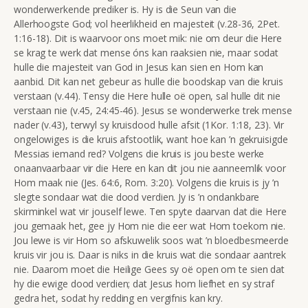
wonderwerkende prediker is. Hy is die Seun van die
Allerhoogste God; vol heerlikheid en majesteit (v.28-36, 2Pet.
1:16-18). Dit is waarvoor ons moet mik: nie om deur die Here
se krag te werk dat mense óns kan raaksien nie, maar sodat
hulle die majesteit van God in Jesus kan sien en Hom kan
aanbid. Dit kan net gebeur as hulle die boodskap van die kruis
verstaan (v.44). Tensy die Here hulle oë open, sal hulle dit nie
verstaan nie (v.45, 24:45-46). Jesus se wonderwerke trek mense
nader (v.43), terwyl sy kruisdood hulle afsit (1Kor. 1:18, 23). Vir
ongelowiges is die kruis afstootlik, want hoe kan ’n gekruisigde
Messias iemand red? Volgens die kruis is jou beste werke
onaanvaarbaar vir die Here en kan dit jou nie aanneemlik voor
Hom maak nie (Jes. 64:6, Rom. 3:20). Volgens die kruis is jy ’n
slegte sondaar wat die dood verdien. Jy is ’n ondankbare
skirminkel wat vir jouself lewe. Ten spyte daarvan dat die Here
jou gemaak het, gee jy Hom nie die eer wat Hom toekom nie.
Jou lewe is vir Hom so afskuwelik soos wat ’n bloedbesmeerde
kruis vir jou is. Daar is niks in die kruis wat die sondaar aantrek
nie. Daarom moet die Heilige Gees sy oë open om te sien dat
hy die ewige dood verdien; dat Jesus hom liefhet en sy straf
gedra het, sodat hy redding en vergifnis kan kry.