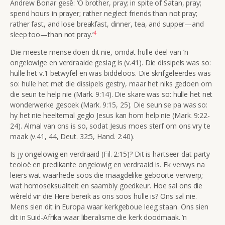
Andrew Bonar gesê: ‘O brother, pray; in spite of Satan, pray;
spend hours in prayer; rather neglect friends than not pray;
rather fast, and lose breakfast, dinner, tea, and supper—and
4
sleep too—than not pray.’
Die meeste mense doen dit nie, omdat hulle deel van ’n
ongelowige en verdraaide geslag is (v.41). Die dissipels was so:
hulle het v.1 betwyfel en was biddeloos. Die
skrifgeleerdes was
so: hulle het met die dissipels gestry, maar het niks gedoen om
die seun te help nie (Mark. 9:14). Die skare was so: hulle het net
wonderwerke gesoek (Mark. 9:15, 25). Die seun se pa was so:
hy het nie heeltemal geglo Jesus kan hom help nie (Mark. 9:22-
24). Almal van ons is so, sodat Jesus moes sterf om ons vry te
maak (v.41, 44, Deut. 32:5, Hand. 2:40).
Is jy ongelowig en verdraaid (Fil. 2:15)? Dit is hartseer dat party
teoloë en predikante ongelowig en verdraaid is. Ek verwys na
leiers wat waarhede soos die maagdelike geboorte verwerp;
wat homoseksualiteit en saambly goedkeur. Hoe sal ons die
wêreld vir die Here bereik as ons soos hulle is? Ons sal nie.
Mens sien dit in Europa waar kerkgeboue leeg staan. Ons sien
dit in Suid-Afrika waar liberalisme die kerk doodmaak. ’n