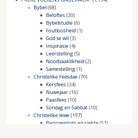
Bybel
(68)
Beloftes
(20)
Bybelstudie
(6)
Foutloosheid
(1)
God se wil
(3)
Inspirasie
(4)
Leerstelling
(5)
Noodsaaklikheid
(2)
Samestelling
(1)
Christelike Feesdae
(70)
Kersfees
(34)
Nuwejaar
(16)
Paasfees
(10)
Sondag en Sabbat
(10)
Christelike lewe
(197)
Beproewings en siekte
(51)
Besluitneming
(6)