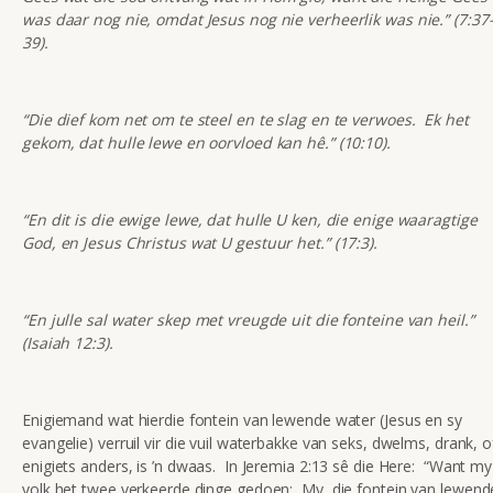
was daar nog nie, omdat Jesus nog nie verheerlik was nie.” (7:37
39).
“Die dief kom net om te steel en te slag en te verwoes. Ek het
gekom, dat hulle lewe en oorvloed kan hê.” (10:10).
“En dit is die ewige lewe, dat hulle U ken, die enige waaragtige
God, en Jesus Christus wat U gestuur het.” (17:3).
“En julle sal water skep met vreugde uit die fonteine van heil.”
(Isaiah 12:3).
Enigiemand wat hierdie fontein van lewende water (Jesus en sy
evangelie) verruil vir die vuil waterbakke van seks, dwelms, drank, o
enigiets anders, is ’n dwaas. In Jeremia 2:13 sê die Here: “Want my
volk het twee verkeerde dinge gedoen: My, die fontein van lewend