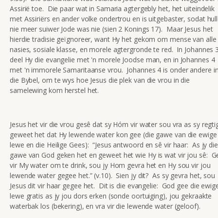
Assirië toe. Die paar wat in Samaria agtergebly het, het uiteindelik
met Assiriërs en ander volke ondertrou en is uitgebaster, sodat hul
nie meer suiwer Jode was nie (sien 2 Konings 17). Maar Jesus het
hierdie tradisie geïgnoreer, want Hy het gekom om mense van alle
nasies, sosiale klasse, en morele agtergronde te red. In Johannes 
deel Hy die evangelie met 'n morele Joodse man, en in Johannes 4
met 'n immorele Samaritaanse vrou. Johannes 4 is onder andere i
die Bybel, om te wys hoe Jesus die plek van die vrou in die
samelewing kom herstel het.
Jesus het vir die vrou gesê dat sy Hóm vir water sou vra as sy regti
geweet het dat Hy lewende water kon gee (die gawe van die ewige
lewe en die Heilige Gees): “Jesus antwoord en sê vir haar: As jy die
gawe van God geken het en geweet het wie Hy is wat vir jou sê: G
vir My water om te drink, sou jy Hom gevra het en Hy sou vir jou
lewende water gegee het.” (v.10). Sien jy dit? As sy gevra het, sou
Jesus dit vir haar gegee het. Dit is die evangelie: God gee die ewig
lewe gratis as jy jou dors erken (sonde oortuiging), jou gekraakte
waterbak los (bekering), en vra vir die lewende water (geloof).