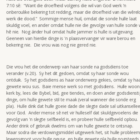
7:10 sê: “Want die droefheid volgens die wil van God werk ‘n
onberoulike bekering tot redding, maar die droefheid van die wêrel
werk die dood.” Sommige mense huil, omdat die sonde hulle laat
skuldig voel, en ander omdat hulle nie die gevolge van hulle sonde 
hê nie. Nog ánder huil omdat hulle jammer is hulle is uitgevang.
Geeneen van hierdie dinge is 'n plaasvervanger vir ware berou en
bekering nie. Die vrou was nog nie gered nie.
Die vrou het die onderwerp van haar sonde na godsdiens toe
verander (v.20). Sy het dit gedoen, omdat sy haar sonde wou
ontduik. Sy het godsdiens as haar onderwerp gekies, omdat sy ha
gewete wou sus. Baie mense werk so met godsdiens. Hulle woon
kerk by, lees die Bybel, bid, gee tiendes, en doen ander godsdienst
dinge, om hulle gewete stil te maak (veral wanneer die sonde erg
pla). Hulle dink dat hulle goeie dade die slegte dade sal uitkansellee
voor God. Ander mense sê net vir hulleself dat skuldgevoelens die
gevolg van 'n slegte selfbeeld is, en probeer hulle selfbeeld opbou.
Ander drink of gebruik dwelms om van hulle gewete te ontsnap.
Maar sodra die verdowingsmiddel uitgewerk het, sit hulle probleem
lewensgroot voor hulle neuse, en hulle gewete pla hulle nogsteeds.