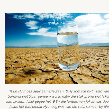
“
4
En Hy moes deur Samaría gaan.
5
Hy kom toe by ‘n stad van
Samaría wat Sígar genoem word, naby die stuk grond wat Jako
aan sy seun Josef gegee het.
6
En die fontein van Jakob was daa
Jesus het toe, omdat Hy moeg was van die reis, somaar by die