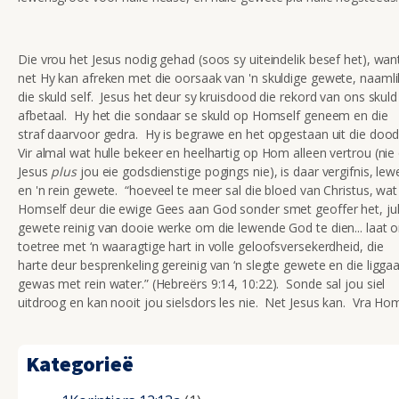
Die vrou het Jesus nodig gehad (soos sy uiteindelik besef het), wan
net Hy kan afreken met die oorsaak van 'n skuldige gewete, naamli
die skuld self. Jesus het deur sy kruisdood die rekord van ons skuld
afbetaal. Hy het die sondaar se skuld op Homself geneem en die
straf daarvoor gedra. Hy is begrawe en het opgestaan uit die doo
Vir almal wat hulle bekeer en heelhartig op Hom alleen vertrou (nie
Jesus
plus
jou eie godsdienstige pogings nie), is daar vergifnis, lew
en 'n rein gewete. “hoeveel te meer sal die bloed van Christus, wat
Homself deur die ewige Gees aan God sonder smet geoffer het, jul
gewete reinig van dooie werke om die lewende God te dien... laat 
toetree met ‘n waaragtige hart in volle geloofsversekerdheid, die
harte deur besprenkeling gereinig van ‘n slegte gewete en die ligg
gewas met rein water.” (Hebreërs 9:14, 10:22). Sonde sal jou siel
uitdroog en kan nooit jou sielsdors les nie. Net Jesus kan. Vra Ho
Kategorieë