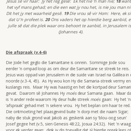
Jesus sê vir haar: Jy het reg gesê: Ek het nie ‘n man nie;
18
want
het vyf mans gehad; en die een wat jy nou het, is nie jou man n
Dit het jy met waarheid gesê.
19
Die vrou sê vir Hom: Here, ek s
dat U ‘n profeet is.
20
Ons vaders het op hierdie berg aanbid, 
julle sê dat die plek waar ons behoort te aanbid, in Jerusalem is
(Johannes 4).
Die afspraak (v.4-6)
Die Jode het geglo die Samaritane is onrein. Sommige Jode sou
eerder 'n ompad loop as om deur die Samaritane se streek te reis.
Jesus was oppad van Jerusalem in die suide van Israel na Galilea in 
noorde (v.3-4, 45). As Hy wou kon Hy die Samaria-streek vermy en
kuslangs reis. Maar Hy was haastig en het die kortpad deur Samar
gevat. Daarom sê Johannes Hy
moés
deur Samaria gaan. Maar d
is 'n ander rede waarom Hy deur hulle streek
moés
gaan: Hy het 'n
‘afspraak’ gehad met 'n sekere vrou. Hy het beplan om haar te red
Die ontmoeting het plaasgevind buite 'n dorp met die naam Sigar;
naby die stuk grond wat Jakob as geskenk aan sy ‘blou-oog seun’
Josef gegee het (v.5, sien Genesis 48:22, Josua 24:32). Net 'n vraag
voor ek verder gaan: dink jy dis toevallig dat jý hierdie preek lees o