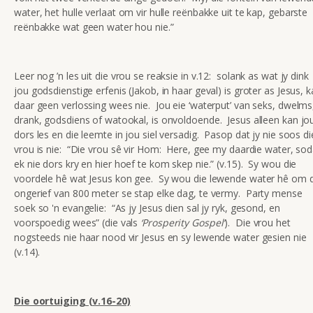
water, het hulle verlaat om vir hulle reënbakke uit te kap, gebarste
reënbakke wat geen water hou nie.”
Leer nog ’n les uit die vrou se reaksie in v.12: solank as wat jy dink
jou godsdienstige erfenis (Jakob, in haar geval) is groter as Jesus, 
daar geen verlossing wees nie. Jou eie ‘waterput’ van seks, dwelms
drank, godsdiens of watookal, is onvoldoende. Jesus alleen kan jo
dors les en die leemte in jou siel versadig. Pasop dat jy nie soos di
vrou is nie: “Die vrou sê vir Hom: Here, gee my daardie water, sod
ek nie dors kry en hier hoef te kom skep nie.” (v.15). Sy wou die
voordele hê wat Jesus kon gee. Sy wou die lewende water hê om d
ongerief van 800 meter se stap elke dag, te vermy. Party mense
soek so 'n evangelie: “As jy Jesus dien sal jy ryk, gesond, en
voorspoedig wees” (die vals
‘Prosperity Gospel’
). Die vrou het
nogsteeds nie haar nood vir Jesus en sy lewende water gesien nie
(v.14).
Die oortuiging (v.16-20)