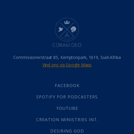
Belonings
(4)
Dood
(26)
Hel
(21)
Hemel
(31)
Israel
(14)
Millennium
(1)
Oordeelsdag
(19)
Verheerlikte liggaam
(3)
Commissionerstraat 85, Kemptonpark, 1619, Suid-Afrika
Wederkoms
(27)
Vind ons op Google Maps
Gebed
(87)
Dankbaarheid
(5)
Die Onse Vader
(12)
FACEBOOK
Vas
(2)
SPOTIFY FOR PODCASTERS
God
(392)
Afgode
(23)
YOUTUBE
Tien Plae
(5)
CREATION MINISTRIES INT.
Almag
(1)
Alomteenwoordig
(4)
DESIRING GOD