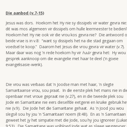
Die aanbod (v.7-15)
Jesus was dors. Hoekom het Hy nie sy dissipels vir water gevra nie
dit was mos algemeen vir dissipels om hulle leermeester te bedien
Hoekom het Hy nie ook vir die vrou kos gevra nie? Die antwoord 
beide vrae is in v.8: “want sy dissipels het na die stad gegaan om
voedsel te koop.” Daarom het Jesus die vrou gevra vir water (v.7).
Maar daar was nog 'n rede hoekom hy vir
haár
gevra het: Hy wou 
gesprek aanknoop om die evangelie met haar te deel ('n goeie
evangelisasie-wenk).
Die vrou was verbaas dat 'n Joodse man met haar, 'n slegte
Samaritaanse vrou, sou praat. In die eerste plek het mans nie in di
openbaar met vroue gepraat nie (v.27), en in die tweede plek sou
Jode en Samaritane nie eers dieselfde eetgerei en kruike gebruik he
nie (v.9). Die Jode het die Samaritane gehaat. As 'n Jood jou wou
slegsê sou hy jou 'n ‘Samaritaan’ noem (8:48). En as 'n Samaritaan
geweet het jy het simpatie met die Jode, sou hy jou ignoreer (Luka
9:53). Die Samaritane was volbloed Jode wat as slawe weggevoer 