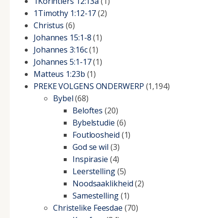
1Korintiers 12:13a
(1)
1Timothy 1:12-17
(2)
Christus
(6)
Johannes 15:1-8
(1)
Johannes 3:16c
(1)
Johannes 5:1-17
(1)
Matteus 1:23b
(1)
PREKE VOLGENS ONDERWERP
(1,194)
Bybel
(68)
Beloftes
(20)
Bybelstudie
(6)
Foutloosheid
(1)
God se wil
(3)
Inspirasie
(4)
Leerstelling
(5)
Noodsaaklikheid
(2)
Samestelling
(1)
Christelike Feesdae
(70)