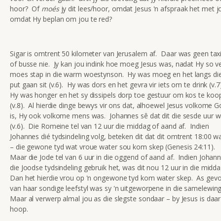
hoor? Of
moés
jy dit lees/hoor, omdat Jesus 'n afspraak het met j
omdat Hy beplan om jou te red?
Sigar is omtrent 50 kilometer van Jerusalem af. Daar was geen taxi
of busse nie. Jy kan jou indink hoe moeg Jesus was, nadat Hy so v
moes stap in die warm woestynson. Hy was moeg en het langs di
put gaan sit (v.6). Hy was dors en het gevra vir iets om te drink (v.7
Hy was honger en het sy dissipels dorp toe gestuur om kos te koo
(v.8). Al hierdie dinge bewys vir ons dat, alhoewel Jesus volkome 
is, Hy ook volkome mens was. Johannes sê dat dit die sesde uur 
(v.6). Die Romeine tel van 12 uur die middag of aand af. Indien
Johannes dié tydsindeling volg, beteken dit dat dit omtrent 18:00 w
– die gewone tyd wat vroue water sou kom skep (Genesis 24:11).
Maar die Jode tel van 6 uur in die oggend of aand af. Indien Johan
die Joodse tydsindeling gebruik het, was dit nou 12 uur in die midd
Dan het hierdie vrou op 'n ongewone tyd kom water skep. As gevo
van haar sondige leefstyl was sy 'n uitgeworpene in die samelewin
Maar al verwerp almal jou as die slegste sondaar – by Jesus is daar
hoop.