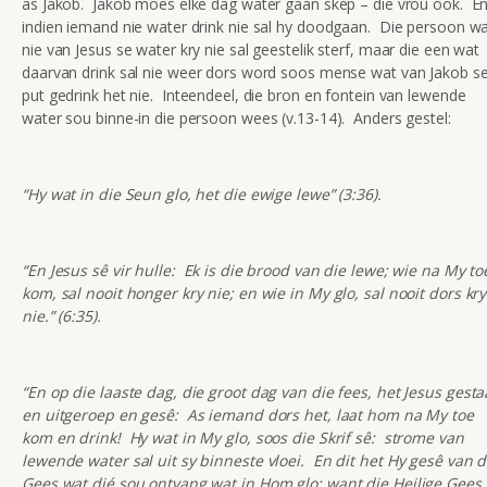
as Jakob. Jakob moes elke dag water gaan skep – die vrou ook. E
indien iemand nie water drink nie sal hy doodgaan. Die persoon w
nie van Jesus se water kry nie sal geestelik sterf, maar die een wat
daarvan drink sal nie weer dors word soos mense wat van Jakob s
put gedrink het nie. Inteendeel, die bron en fontein van lewende
water sou binne-in die persoon wees (v.13-14). Anders gestel:
“Hy wat in die Seun glo, het die ewige lewe” (3:36).
“En Jesus sê vir hulle: Ek is die brood van die lewe; wie na My to
kom, sal nooit honger kry nie; en wie in My glo, sal nooit dors kry
nie.” (6:35).
“En op die laaste dag, die groot dag van die fees, het Jesus gest
en uitgeroep en gesê: As iemand dors het, laat hom na My toe
kom en drink! Hy wat in My glo, soos die Skrif sê: strome van
lewende water sal uit sy binneste vloei. En dit het Hy gesê van d
Gees wat dié sou ontvang wat in Hom glo; want die Heilige Gees