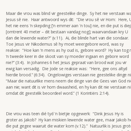
Maar die vrou was blind vir geestelike dinge. Sy het nie verstaan w
Jesus sê nie. Haar antwoord wys dit: “Die vrou sê vir Hom: Here, 
het nie eens ‘n skepding ['n emmer aan 'n tou] nie, en die put is die
[omtrent 40 meter – dit bestaan vandag nog]; waarvandaan kry U
dan die lewende water?” (v.11). Ai, die blinde hart van die sondaar.
Toe Jesus vir Nikodemus sê hy moet weergebore word, was sy
reaksie: “Hoe kan ‘n mens as hy oud is, gebore word? Hy kan tog 
‘n tweede keer in die skoot van sy moeder ingaan en gebore word
nie?” (3:4). In Johannes 6 het Jesus gepraat van brood wat jou vir
ewig kan versadig. Die Jode se reaksie was: “Here, gee ons altyd
hierdie brood.” (6:34). Ongelowiges verstaan nie geestelike dinge n
“Maar die natuurlike mens neem die dinge van die Gees van God ni
aan nie; want dit is vir hom dwaasheid, en hy kan dit nie verstaan ni
omdat dit geestelik beoordeel word.” (1 Korintiërs 2:14).
Die vrou was teen dié tyd 'n bietjie opgewerk: “Dink Jesus Hy is
groter as Jakob? Hy kan miskien lewende water gee, maar Jakob h
die put gegee waaruit die water kom (v.12).” Natuurlik is Jesus grot