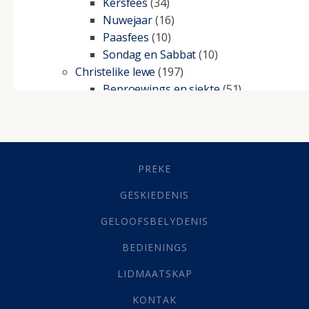
Kersfees
(34)
Nuwejaar
(16)
Paasfees
(10)
Sondag en Sabbat
(10)
Christelike lewe
(197)
Beproewings en siekte
(51)
Besluitneming
(6)
Dissipline
(10)
Geestelike Groei
(10)
Gehoorsaamheid
(6)
PREKE
Geld
(21)
Grys Areas
(4)
GESKIEDENIS
Hofsake
(2)
GELOOFSBELYDENIS
Lewensdoel
(3)
Selfondersoek
(1)
BEDIENINGS
Vervolging
(19)
LIDMAATSKAP
Werk
(22)
Eindtyd
(142)
KONTAK