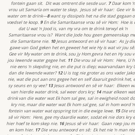
fontein gaan sit. Dit was omtrent die sesde uur.
7
Daar kom ‘
vrou uit Samaría om water te skep. Jesus sê vir haar: Gee vir 
water om te drink—
8
want sy dissipels het na die stad gegaan 
voedsel te koop.
9
En die Samaritaanse vrou sê vir Hom: Hoe is 
dat U wat ‘n Jood is, van my vra om te drink terwyl ek ‘n
Samaritaanse vrou is? Want die Jode hou geen gemeenskap m
die Samaritane nie.
10
Jesus antwoord en sê vir haar: As jy di
gawe van God geken het en geweet het wie Hy is wat vir jou sê
Gee vir My water om te drink, sou jy Hom gevra het en Hy sou v
jou lewende water gegee het.
11
Die vrou sê vir Hom: Here, U h
nie eens ‘n skepding nie, en die put is diep; waarvandaan kry 
dan die lewende water?
12
U is tog nie groter as ons vader Jak
nie, wat die put aan ons gegee het en self daaruit gedrink het, 
sy seuns en sy vee?
13
Jesus antwoord en sê vir haar: Elkeen w
van hierdie water drink, sal weer dors kry;
14
maar elkeen wa
drink van die water wat Ek hom sal gee, sal in ewigheid nooit do
kry nie, maar die water wat Ek hom sal gee, sal in hom word ‘
fontein van water wat opspring tot in die ewige lewe.
15
Die vr
sê vir Hom: Here, gee my daardie water, sodat ek nie dors kry 
hier hoef te kom skep nie.
16
Jesus sê vir haar: Gaan roep jou 
en kom hier.
17
Die vrou antwoord en sê: Ek het nie ‘n man ni