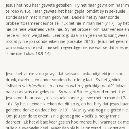
Jesus het nou haar gewete geteiken: Hy het haar gevra om haar 
te roep (v.16). Haar gewete het haar gepla, omdat sy in seksuele
sonde saam met 'n man gebly het. Dadelik het sy haar sonde
probeer toesmeer deur te sê: “Ek het nie 'n man nie.” (v.17). Sy het
nie die hele waarheid vertel nie. Sy het probeer om haar verlede e
hede vir Hom wegsteek. Leer tog: daar kan geen verlossing wees,
totdat jy nie jou sonde erken nie (Spreuke 28:13). Jesus het gekom
om sondaars te red – nie self-regverdige mense wat sê dat alles re
is nie (sie Lukas 18:9-14).
Jesus het vir die vrou gewys dat seksuele losbandigheid (net soos
drank, dwelms, en ander sondes) haar leeg laat. Sy het gedink:
“Miskien sal
hierdie
die man wees wat my gelukkig maak?” Maar
haar dors was nie geles nie. Sy was al 5 keer getroud en het, toe
Jesus met haar praat, in seksuele sonde gelewe met 'n man (v.17-
18). Sy het uiteindelik erken dat dit so is, en het bely dat Jesus haar
geheime denke en dade ken (v.19). Maar sy was nog nie gered nie
Om jou sonde te erken is nie genoeg nie – selfs al het jy trane
daaroor. Ek het al baie keer gesien hoe mense huil wanneer ek me
hulle die evangelie deel. Maar dan blý hulle ongered. 2 Korintiërs