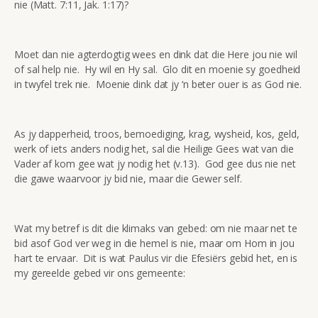
nie (Matt. 7:11, Jak. 1:17)?
Moet dan nie agterdogtig wees en dink dat die Here jou nie wil
of sal help nie. Hy wil en Hy sal. Glo dit en moenie sy goedheid
in twyfel trek nie. Moenie dink dat jy ‘n beter ouer is as God nie.
As jy dapperheid, troos, bemoediging, krag, wysheid, kos, geld,
werk of iets anders nodig het, sal die Heilige Gees wat van die
Vader af kom gee wat jy nodig het (v.13). God gee dus nie net
die gawe waarvoor jy bid nie, maar die Gewer self.
Wat my betref is dit die klimaks van gebed: om nie maar net te
bid asof God ver weg in die hemel is nie, maar om Hom in jou
hart te ervaar. Dit is wat Paulus vir die Efesiërs gebid het, en is
my gereelde gebed vir ons gemeente: