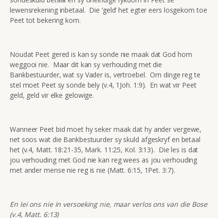
lewensrekening inbetaal. Die ‘geld’ het egter eers losgekom toe
Peet tot bekering kom.
Noudat Peet gered is kan sy sonde nie maak dat God hom
weggooi nie. Maar dit kan sy verhouding met die
Bankbestuurder, wat sy Vader is, vertroebel. Om dinge reg te
stel moet Peet sy sonde bely (v.4, 1Joh. 1:9). En wat vir Peet
geld, geld vir elke gelowige.
Wanneer Peet bid moet hy seker maak dat hy ander vergewe,
net soos wat die Bankbestuurder sy skuld afgeskryf en betaal
het (v.4, Matt. 18:21-35, Mark. 11:25, Kol. 3:13). Die les is dat
jou verhouding met God nie kan reg wees as jou verhouding
met ander mense nie reg is nie (Matt. 6:15, 1Pet. 3:7).
En lei ons nie in versoeking nie, maar verlos ons van die Bose
(v.4, Matt. 6:13)