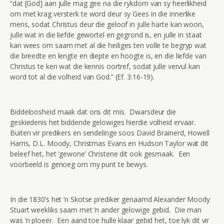
“dat [God] aan julle mag gee na die rykdom van sy heerlikheid
om met krag versterk te word deur sy Gees in die innerlike
mens, sodat Christus deur die geloof in julle harte kan woon,
julle wat in die liefde gewortel en gegrond is, en julle in staat
kan wees om saam met al die heiliges ten volle te begryp wat
die breedte en lengte en diepte en hoogte is, en die liefde van
Christus te ken wat die kennis oortref, sodat julle vervul kan
word tot al die volheid van God.” (Ef. 3:16-19).
Biddeloosheid maak dat ons dit mis. Dwarsdeur die
geskiedenis het biddende gelowiges hierdie volheid ervaar.
Buiten vir predikers en sendelinge soos David Brainerd, Howell
Harris, D.L. Moody, Christmas Evans en Hudson Taylor wat dit
beleef het, het ‘gewone’ Christene dit ook gesmaak. Een
voorbeeld is genoeg om my punt te bewys.
In die 1830’s het ‘n Skotse prediker genaamd Alexander Moody
Stuart weekliks saam met ‘n ander gelowige gebid. Die man
was ‘n ploeër. Een aand toe hulle klaar gebid het, toe lyk dit vir