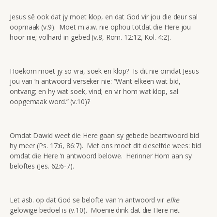
Jesus sê ook dat jy moet klop, en dat God vir jou die deur sal
oopmaak (v.9). Moet m.a.w. nie ophou totdat die Here jou
hoor nie; volhard in gebed (v.8, Rom. 12:12, Kol. 4:2).
Hoekom moet jy so vra, soek en klop? Is dit nie omdat Jesus
jou van ‘n antwoord verseker nie: “Want elkeen wat bid,
ontvang; en hy wat soek, vind; en vir hom wat klop, sal
oopgemaak word.” (v.10)?
Omdat Dawid weet die Here gaan sy gebede beantwoord bid
hy meer (Ps. 17:6, 86:7). Met ons moet dit dieselfde wees: bid
omdat die Here ‘n antwoord belowe. Herinner Hom aan sy
beloftes (Jes. 62:6-7).
Let asb. op dat God se belofte van ‘n antwoord vir
elke
gelowige bedoel is (v.10). Moenie dink dat die Here net