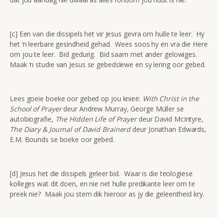
[c] Een van die dissipels het vir Jesus gevra om hulle te leer. Hy
het ‘n leerbare gesindheid gehad. Wees soos hy en vra die Here
om jou te leer. Bid gedurig. Bid saam met ander gelowiges.
Maak ‘n studie van Jesus se gebedslewe en sy lering oor gebed.
Lees goeie boeke oor gebed op jou knieë:
With Christ in the
School of Prayer
deur Andrew Murray, George Müller se
autobiografie,
The Hidden Life of Prayer
deur David McIntyre,
The Diary & Journal of David Brainerd
deur Jonathan Edwards,
E.M. Bounds se boeke oor gebed.
[d] Jesus het die dissipels geleer bid. Waar is die teologiese
kolleges wat dit doen, en nie net hulle predikante leer om te
preek nie? Maak jou stem dik hieroor as jy die geleentheid kry.