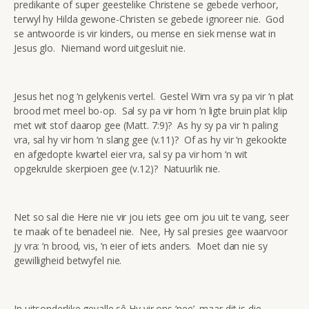
predikante of super geestelike Christene se gebede verhoor,
terwyl hy Hilda gewone-Christen se gebede ignoreer nie. God
se antwoorde is vir kinders, ou mense en siek mense wat in
Jesus glo. Niemand word uitgesluit nie.
Jesus het nog ‘n gelykenis vertel. Gestel Wim vra sy pa vir ‘n plat
brood met meel bo-op. Sal sy pa vir hom ‘n ligte bruin plat klip
met wit stof daarop gee (Matt. 7:9)? As hy sy pa vir ‘n paling
vra, sal hy vir hom ‘n slang gee (v.11)? Of as hy vir ‘n gekookte
en afgedopte kwartel eier vra, sal sy pa vir hom ‘n wit
opgekrulde skerpioen gee (v.12)? Natuurlik nie.
Net so sal die Here nie vir jou iets gee om jou uit te vang, seer
te maak of te benadeel nie. Nee, Hy sal presies gee waarvoor
jy vra: ‘n brood, vis, ‘n eier of iets anders. Moet dan nie sy
gewilligheid betwyfel nie.
In uitsonderlike gevalle sê Hy vir ons ‘nee’, maar dit is die