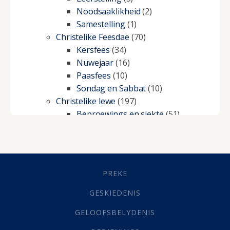
Noodsaaklikheid
(2)
Samestelling
(1)
Christelike Feesdae
(70)
Kersfees
(34)
Nuwejaar
(16)
Paasfees
(10)
Sondag en Sabbat
(10)
Christelike lewe
(197)
Beproewings en siekte
(51)
Besluitneming
(6)
Dissipline
(10)
Geestelike Groei
(10)
Gehoorsaamheid
(6)
PREKE
Geld
(21)
Grys Areas
(4)
GESKIEDENIS
Hofsake
(2)
GELOOFSBELYDENIS
Lewensdoel
(3)
Selfondersoek
(1)