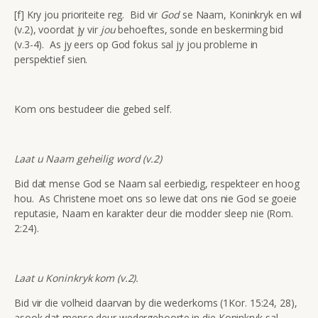
[f] Kry jou prioriteite reg. Bid vir
God
se Naam, Koninkryk en wil
(v.2), voordat jy vir
jou
behoeftes, sonde en beskerming bid
(v.3-4). As jy eers op God fokus sal jy jou probleme in
perspektief sien.
Kom ons bestudeer die gebed self.
Laat u Naam geheilig word (v.2)
Bid dat mense God se Naam sal eerbiedig, respekteer en hoog
hou. As Christene moet ons so lewe dat ons nie God se goeie
reputasie, Naam en karakter deur die modder sleep nie (Rom.
2:24).
Laat u Koninkryk kom (v.2).
Bid vir die volheid daarvan by die wederkoms (1Kor. 15:24, 28),
asook dat mense deur wedergeboorte in die Koninkryk sal