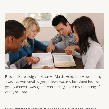
Ek is die Here ewig dankbaar vir Martin Holdt se invloed op my
lewe. Dit was veral sy gebedslewe wat my beïnvloed het. As
gevolg daarvan was gebed van die begin van my bediening af
vir my sentraal.
Maar omtrent ‘n maand gelede toe lees ek ‘n boek wat my