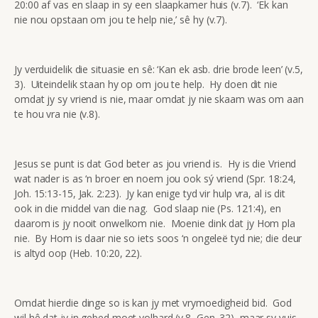
20:00 af vas en slaap in sy een slaapkamer huis (v.7). ‘Ek kan
nie nou opstaan om jou te help nie,’ sê hy (v.7).
Jy verduidelik die situasie en sê: ‘Kan ek asb. drie brode leen’ (v.5,
3). Uiteindelik staan hy op om jou te help. Hy doen dit nie
omdat jy sy vriend is nie, maar omdat jy nie skaam was om aan
te hou vra nie (v.8).
Jesus se punt is dat God beter as jou vriend is. Hy is die Vriend
wat nader is as ‘n broer en noem jou ook sý vriend (Spr. 18:24,
Joh. 15:13-15, Jak. 2:23). Jy kan enige tyd vir hulp vra, al is dit
ook in die middel van die nag. God slaap nie (Ps. 121:4), en
daarom is jy nooit onwelkom nie. Moenie dink dat jy Hom pla
nie. By Hom is daar nie so iets soos ‘n ongeleë tyd nie; die deur
is altyd oop (Heb. 10:20, 22).
Omdat hierdie dinge so is kan jy met vrymoedigheid bid. God
wil hê dat jy in gebed moet volhard (v.8, Gen. 32), maar sy vuis