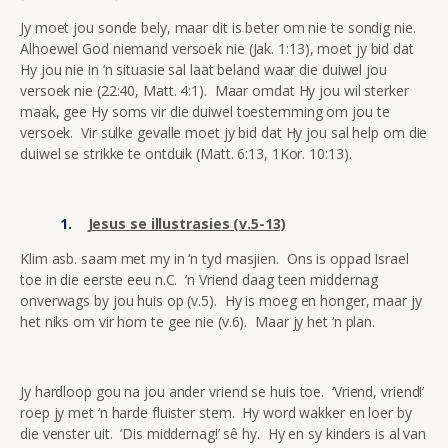
Jy moet jou sonde bely, maar dit is beter om nie te sondig nie.
Alhoewel God niemand versoek nie (Jak. 1:13), moet jy bid dat
Hy jou nie in ‘n situasie sal laat beland waar die duiwel jou
versoek nie (22:40, Matt. 4:1). Maar omdat Hy jou wil sterker
maak, gee Hy soms vir die duiwel toestemming om jou te
versoek. Vir sulke gevalle moet jy bid dat Hy jou sal help om die
duiwel se strikke te ontduik (Matt. 6:13, 1Kor. 10:13).
Jesus se illustrasies (v.5-13)
Klim asb. saam met my in ‘n tyd masjien. Ons is oppad Israel
toe in die eerste eeu n.C. ‘n Vriend daag teen middernag
onverwags by jou huis op (v.5). Hy is moeg en honger, maar jy
het niks om vir hom te gee nie (v.6). Maar jy het ‘n plan.
Jy hardloop gou na jou ander vriend se huis toe. ‘Vriend, vriend!’
roep jy met ‘n harde fluister stem. Hy word wakker en loer by
die venster uit. ‘Dis middernag!’ sê hy. Hy en sy kinders is al van