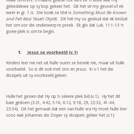
gebedslewe op sy kop gekeer het. Dit het vir my gevoel of ek
weer in gr. 1 is. Die boek se titel is
Something Must Be Known
and Felt
deur Stuart Olyott. Dit het my so geskud dat ek besluit
het om oor die onderwerp te preek. Ek glo dat Luk. 11:1-13 ‘n
goeie plek is om te begin.
Jesus se voorbeeld (v.1)
Kinders leer nie net uit hulle ouers se bevele nie, maar uit hulle
voorbeeld. So is dit ook met ons en Jesus. In v.1 het die
dissipels uit sy voorbeeld geleer.
Hulle het gesien dat Hy op ‘n sekere plek bid (v.1). Hy het dit
baie gedoen (3:21, 4:42, 5:16, 6:12, 9:18, 29, 22:32, 41-44,
23:34). Dit het gemaak dat een van hulle vra Hy moet hulle leer
soos wat Johannes die Doper sý dissipels geleer het (v.1).