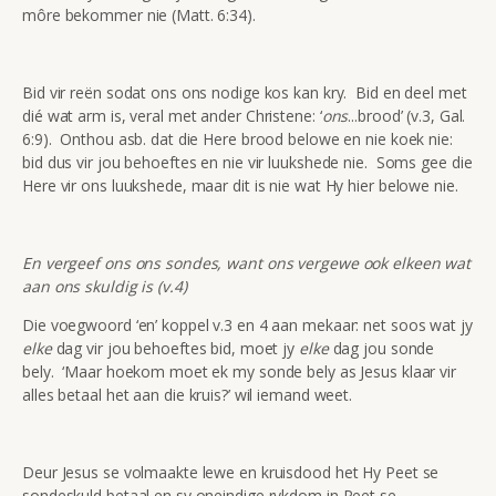
môre bekommer nie (Matt. 6:34).
Bid vir reën sodat ons ons nodige kos kan kry. Bid en deel met
dié wat arm is, veral met ander Christene: ‘
ons
...brood’ (v.3, Gal.
6:9). Onthou asb. dat die Here brood belowe en nie koek nie:
bid dus vir jou behoeftes en nie vir luukshede nie. Soms gee die
Here vir ons luukshede, maar dit is nie wat Hy hier belowe nie.
En vergeef ons ons sondes, want ons vergewe ook elkeen wat
aan ons skuldig is (v.4)
Die voegwoord ‘en’ koppel v.3 en 4 aan mekaar: net soos wat jy
elke
dag vir jou behoeftes bid, moet jy
elke
dag jou sonde
bely. ‘Maar hoekom moet ek my sonde bely as Jesus klaar vir
alles betaal het aan die kruis?’ wil iemand weet.
Deur Jesus se volmaakte lewe en kruisdood het Hy Peet se
sondeskuld betaal en sy oneindige rykdom in Peet se