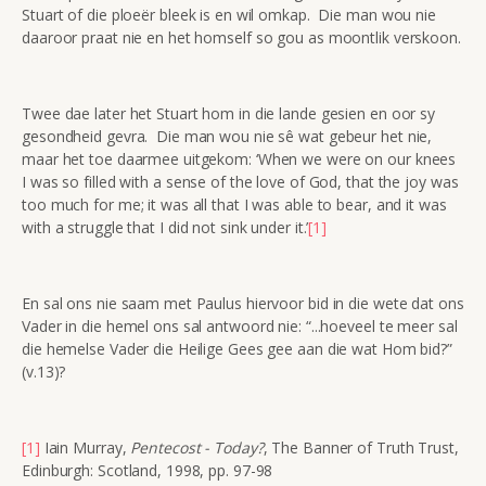
Stuart of die ploeër bleek is en wil omkap. Die man wou nie
daaroor praat nie en het homself so gou as moontlik verskoon.
Twee dae later het Stuart hom in die lande gesien en oor sy
gesondheid gevra. Die man wou nie sê wat gebeur het nie,
maar het toe daarmee uitgekom: ‘When we were on our knees
I was so filled with a sense of the love of God, that the joy was
too much for me; it was all that I was able to bear, and it was
with a struggle that I did not sink under it.’
[1]
En sal ons nie saam met Paulus hiervoor bid in die wete dat ons
Vader in die hemel ons sal antwoord nie: “...hoeveel te meer sal
die hemelse Vader die Heilige Gees gee aan die wat Hom bid?”
(v.13)?
[1]
Iain Murray,
Pentecost - Today?
, The Banner of Truth Trust,
Edinburgh: Scotland, 1998, pp. 97-98