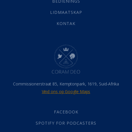
BEDIENINGS
Vervolging
(19)
LIDMAATSKAP
Werk
(22)
Eindtyd
(142)
KONTAK
Belonings
(4)
Dood
(26)
Hel
(21)
Hemel
(31)
Israel
(14)
Millennium
(1)
Oordeelsdag
(19)
Verheerlikte liggaam
(3)
Commissionerstraat 85, Kemptonpark, 1619, Suid-Afrika
Wederkoms
(27)
Vind ons op Google Maps
Gebed
(87)
Dankbaarheid
(5)
Die Onse Vader
(12)
FACEBOOK
Vas
(2)
SPOTIFY FOR PODCASTERS
God
(392)