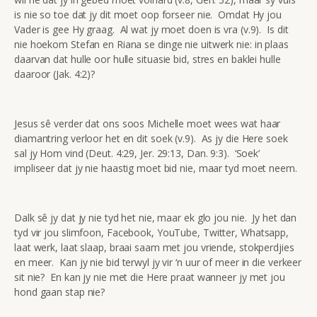
is nie so toe dat jy dit moet oop forseer nie. Omdat Hy jou
Vader is gee Hy graag. Al wat jy moet doen is vra (v.9). Is dit
nie hoekom Stefan en Riana se dinge nie uitwerk nie: in plaas
daarvan dat hulle oor hulle situasie bid, stres en baklei hulle
daaroor (Jak. 4:2)?
Jesus sê verder dat ons soos Michelle moet wees wat haar
diamantring verloor het en dit soek (v.9). As jy die Here soek
sal jy Hom vind (Deut. 4:29, Jer. 29:13, Dan. 9:3). ‘Soek’
impliseer dat jy nie haastig moet bid nie, maar tyd moet neem.
Dalk sê jy dat jy nie tyd het nie, maar ek glo jou nie. Jy het dan
tyd vir jou slimfoon, Facebook, YouTube, Twitter, Whatsapp,
laat werk, laat slaap, braai saam met jou vriende, stokperdjies
en meer. Kan jy nie bid terwyl jy vir ‘n uur of meer in die verkeer
sit nie? En kan jy nie met die Here praat wanneer jy met jou
hond gaan stap nie?