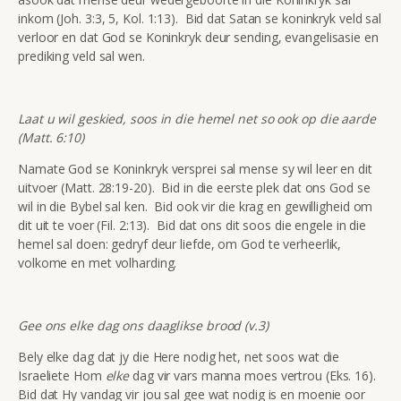
inkom (Joh. 3:3, 5, Kol. 1:13). Bid dat Satan se koninkryk veld sal
verloor en dat God se Koninkryk deur sending, evangelisasie en
prediking veld sal wen.
Laat u wil geskied, soos in die hemel net so ook op die aarde
(Matt. 6:10)
Namate God se Koninkryk versprei sal mense sy wil leer en dit
uitvoer (Matt. 28:19-20). Bid in die eerste plek dat ons God se
wil in die Bybel sal ken. Bid ook vir die krag en gewilligheid om
dit uit te voer (Fil. 2:13). Bid dat ons dit soos die engele in die
hemel sal doen: gedryf deur liefde, om God te verheerlik,
volkome en met volharding.
Gee ons elke dag ons daaglikse brood (v.3)
Bely elke dag dat jy die Here nodig het, net soos wat die
Israeliete Hom
elke
dag vir vars manna moes vertrou (Eks. 16).
Bid dat Hy vandag vir jou sal gee wat nodig is en moenie oor