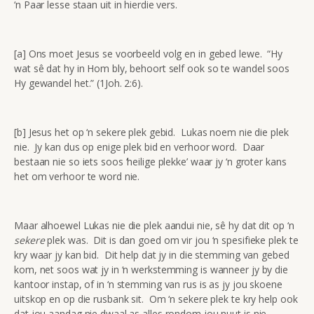
‘n Paar lesse staan uit in hierdie vers.
[a] Ons moet Jesus se voorbeeld volg en in gebed lewe. “Hy
wat sê dat hy in Hom bly, behoort self ook so te wandel soos
Hy gewandel het.” (1Joh. 2:6).
[b] Jesus het op ‘n sekere plek gebid. Lukas noem nie die plek
nie. Jy kan dus op enige plek bid en verhoor word. Daar
bestaan nie so iets soos ‘heilige plekke’ waar jy ‘n groter kans
het om verhoor te word nie.
Maar alhoewel Lukas nie die plek aandui nie, sê hy dat dit op ‘n
sekere
plek was. Dit is dan goed om vir jou ‘n spesifieke plek te
kry waar jy kan bid. Dit help dat jy in die stemming van gebed
kom, net soos wat jy in ‘n werkstemming is wanneer jy by die
kantoor instap, of in ‘n stemming van rus is as jy jou skoene
uitskop en op die rusbank sit. Om ‘n sekere plek te kry help ook
dat jou aandag nie dwaal as alles rondom jou nuut is nie.