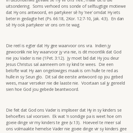
uitsondering. Soms verhoed ons sonde of selfsugtige motiewe
dat Hy ons antwoord, en partykeer sê hy ‘nee’ omdat Hy iets
beter in gedagte het (Ps. 66:18, 2Kor. 12:7-10, Jak. 4:3). En dan
sê Hy ook partykeer vir ons om te wag.
Die reël is egter dat Hy gee waarvoor ons vra. Indien jy
gewoonlik nie kry waarvoor jy vra nie, is dit moontlik dat God
nie jou Vader is nie (1Pet. 3:12). Jy moet bid dat Hy jou deur
Jesus Christus sal aanneem om sy kind te wees. Die een
belofte wat Hy aan ongelowiges maak is om hulle te red as
hulle in sy Seun glo. Dit sal die eerste antwoord op jou gebed
wees, maar verseker nie die laaste nie. Voortaan sal jy gereeld
sien hoe God jou gebede beantwoord.
Die feit dat God ons Vader is impliseer dat Hy in sy kinders se
behoeftes sal voorsien. Ek wat ‘n sondige pa is weet hoe om
goeie dinge vir my kinders te gee (v.13). Hoeveel te meer sal
ons volmaakte hemelse Vader nie goeie dinge vir sy kinders gee