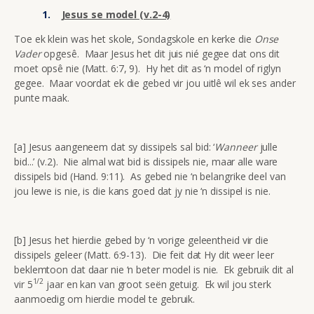
Jesus se model (v.2-4)
Toe ek klein was het skole, Sondagskole en kerke die
Onse
Vader
opgesê. Maar Jesus het dit juis nié gegee dat ons dit
moet opsê nie (Matt. 6:7, 9). Hy het dit as ‘n model of riglyn
gegee. Maar voordat ek die gebed vir jou uitlê wil ek ses ander
punte maak.
[a] Jesus aangeneem dat sy dissipels sal bid: ‘
Wanneer
julle
bid...’ (v.2). Nie almal wat bid is dissipels nie, maar alle ware
dissipels bid (Hand. 9:11). As gebed nie ‘n belangrike deel van
jou lewe is nie, is die kans goed dat jy nie ‘n dissipel is nie.
[b] Jesus het hierdie gebed by ‘n vorige geleentheid vir die
dissipels geleer (Matt. 6:9-13). Die feit dat Hy dit weer leer
beklemtoon dat daar nie ‘n beter model is nie. Ek gebruik dit al
1/2
vir 5
jaar en kan van groot seën getuig. Ek wil jou sterk
aanmoedig om hierdie model te gebruik.