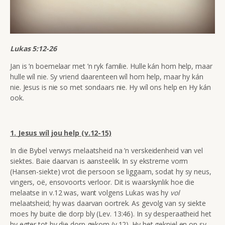
Lukas 5:12-26
Jan is ’n boemelaar met ’n ryk familie. Hulle kán hom help, maar
hulle wíl nie. Sy vriend daarenteen wíl hom help, maar hy kán
nie. Jesus is nie so met sondaars nie. Hy wíl ons help en Hy kán
ook.
1.
Jesus wíl jou help (v.12-15)
In die Bybel verwys melaatsheid na ’n verskeidenheid van vel
siektes. Baie daarvan is aansteelik. In sy ekstreme vorm
(Hansen-siekte) vrot die persoon se liggaam, sodat hy sy neus,
vingers, oë, ensovoorts verloor.
Dit is waarskynlik hoe die
melaatse in v.12 was, want volgens Lukas was hy
vol
melaatsheid; hy was daarvan oortrek. As gevolg van sy siekte
moes hy buite die dorp
bly (Lev. 13:46). In sy desperaatheid het
hy egter tot by die dorp gekom (v.12). Hy het gekniel en op sy