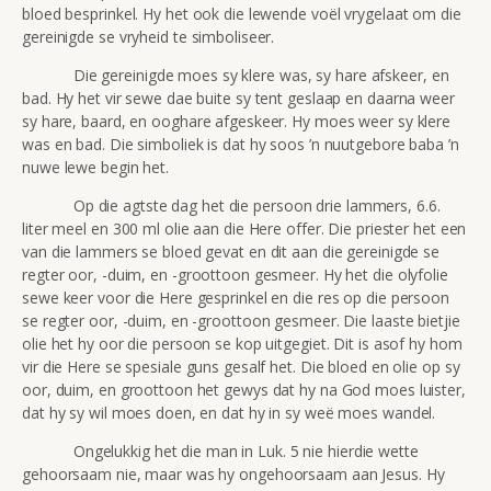
bloed besprinkel. Hy het ook die lewende voël vrygelaat om die
gereinigde se vryheid te simboliseer.
Die gereinigde moes sy klere was, sy hare afskeer, en
bad. Hy het vir sewe dae buite sy tent geslaap en daarna weer
sy hare, baard, en ooghare afgeskeer. Hy moes weer sy klere
was en bad. Die simboliek is dat hy soos ’n nuutgebore baba ’n
nuwe lewe begin het.
Op die agtste dag het die persoon drie lammers, 6.6.
liter meel en 300 ml olie aan die Here offer. Die priester het een
van die lammers se bloed gevat en dit aan die gereinigde se
regter oor, -duim, en -groottoon gesmeer. Hy het die olyfolie
sewe keer voor die Here gesprinkel en die res op die persoon
se regter oor, -duim, en -groottoon gesmeer. Die laaste bietjie
olie het hy oor die persoon se kop uitgegiet. Dit is asof hy hom
vir die Here se spesiale guns gesalf het. Die bloed en olie op sy
oor, duim, en groottoon het gewys dat hy na God moes luister,
dat hy sy wil moes doen, en dat hy in sy weë moes wandel.
Ongelukkig het die man in Luk. 5 nie hierdie wette
gehoorsaam nie, maar was hy ongehoorsaam aan Jesus. Hy