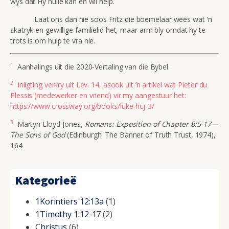
wys dat Hy hulle kán en wíl help.
Laat ons dan nie soos Fritz die boemelaar wees wat ’n
skatryk en gewillige familielid het, maar arm bly omdat hy te
trots is om hulp te vra nie.
1
Aanhalings uit die 2020-Vertaling van die Bybel.
2
Inligting verkry uit Lev. 14, asook uit ’n artikel wat Pieter du
Plessis (medewerker en vriend) vir my aangestuur het:
https://www.crossway.org/books/luke-hcj-3/
3
Martyn Lloyd-Jones,
Romans: Exposition of Chapter 8:5-17—
The Sons of God
(Edinburgh: The Banner of Truth Trust, 1974),
164
Kategorieë
1Korintiers 12:13a
(1)
1Timothy 1:12-17
(2)
Christus
(6)