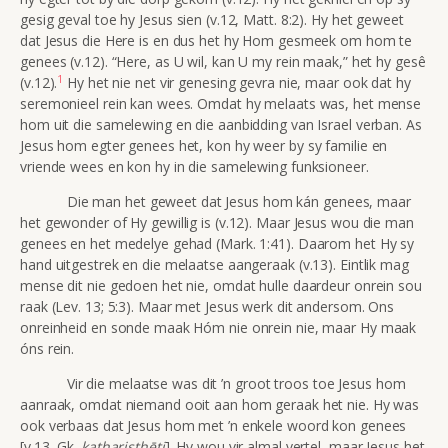
gesig geval toe hy Jesus sien (v.12, Matt. 8:2). Hy het geweet
dat Jesus die Here is en dus het hy Hom gesmeek om hom te
genees (v.12). “Here, as U wil, kan U my rein maak,” het hy gesê
1
(v.12).
Hy het nie net vir genesing gevra nie, maar ook dat hy
seremonieel rein kan wees. Omdat hy melaats was, het mense
hom uit die samelewing en die aanbidding van Israel verban. As
Jesus hom egter genees het, kon hy weer by sy familie en
vriende wees en kon hy in die samelewing funksioneer.
Die man het geweet dat Jesus hom kán genees, maar
het gewonder of Hy gewillig is (v.12). Maar Jesus wou die man
genees en het medelye gehad (Mark. 1:41). Daarom het Hy sy
hand uitgestrek en die melaatse aangeraak (v.13). Eintlik mag
mense dit nie gedoen het nie, omdat hulle daardeur onrein sou
raak (Lev. 13; 5:3). Maar met Jesus werk dit andersom. Ons
onreinheid en sonde maak Hóm nie onrein nie, maar Hy maak
óns rein.
Vir die melaatse was dit ’n groot troos toe Jesus hom
aanraak, omdat niemand ooit aan hom geraak het nie. Hy was
ook verbaas dat Jesus hom met ’n enkele woord kon genees
[v.13, Gk.
katharisthēti
]. Hy wou vir almal vertel, maar Jesus het