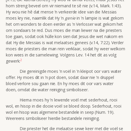
hom streng beveel om vir niemand te sê nie (v.14, Mark. 1:43).
Hy wou nie hê dat mense ’n verkeerde idee van die Messias
moes kry nie, naamlik dat Hy ’n
genie
in ’n lampie is wat gekom
het om wonders te doen eerder as ’n Verlosser wat gekom het
om sondaars te red. Dus moes die man liewer na die priesters
toe gaan, sodat ook húlle kon sien dat Jesus die wet nakom en
dat Hy die Messias is wat melaatses genees (v.14, 7:22). Verder
moes die priesters die man rein verklaar, sodat hy weer welkom
kon wees in die samelewing. Volgens Lev. 14 het dit as volg
2
gewerk:
Die gereinigde moes ’n voël in ’n kleipot oor vars water
offer. Hy moes dit in ’n pot doen, sodat daar nie ’n druppel
bloed verlore sou gaan nie. En hy moes dit oor vars water
doen, omdat die water reiniging simboliseer.
Hierna moes hy ’n lewende voël met sederhout, rooi
wol, en hisop in die dooie voël se bloed doop. Sederhout, rooi
wol en hisop was algemene bestandele in seep (Num. 19).
Weereens simboliseer hierdie bestandele reiniging.
Die priester het die melaatse sewe keer met die voël se