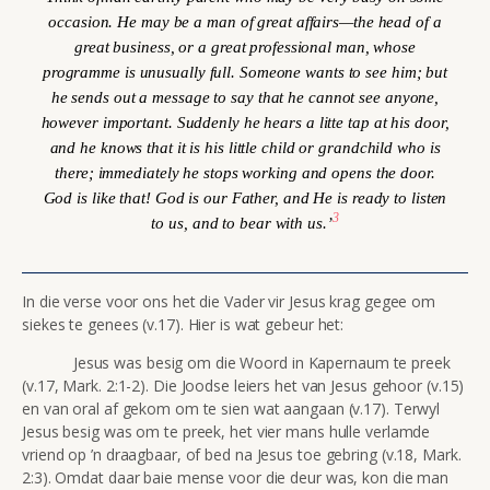
occasion. He may be a man of great affairs—the head of a
great business, or a great professional man, whose
programme is unusually full. Someone wants to see him; but
he sends out a message to say that he cannot see anyone,
however important. Suddenly he hears a litte tap at his door,
and he knows that it is his little child or grandchild who is
there; immediately he stops working and opens the door.
God is like that! God is our Father, and He is ready to listen
3
to us, and to bear with us.’
In die verse voor ons het die Vader vir Jesus krag gegee om
siekes te genees (v.17). Hier is wat gebeur het:
Jesus was besig om die Woord in Kapernaum te preek
(v.17, Mark. 2:1-2). Die Joodse leiers het van Jesus gehoor (v.15)
en van oral af gekom om te sien wat aangaan (v.17). Terwyl
Jesus besig was om te preek, het vier mans hulle verlamde
vriend op ’n draagbaar, of bed na Jesus toe gebring (v.18, Mark.
2:3). Omdat daar baie mense voor die deur was, kon die man