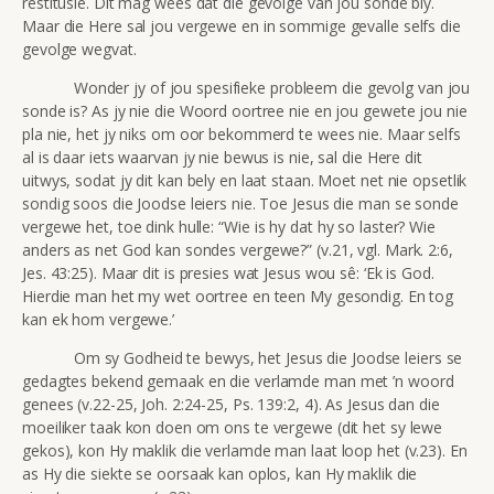
restitusie. Dit mag wees dat die gevolge van jou sonde bly.
Maar die Here sal jou vergewe en in sommige gevalle selfs die
gevolge wegvat.
Wonder jy of jou spesifieke probleem die gevolg van jou
sonde is? As jy nie die Woord oortree nie en jou gewete jou nie
pla nie, het jy niks om oor bekommerd te wees nie. Maar selfs
al is daar iets waarvan jy nie bewus is nie, sal die Here dit
uitwys, sodat jy dit kan bely en laat staan. Moet net nie opsetlik
sondig soos die Joodse leiers nie. Toe Jesus die man se sonde
vergewe het, toe dink hulle:
“Wie is hy dat hy so laste
r? Wie
anders as net God kan sondes vergewe?” (v.21, vgl. Mark. 2:6,
Jes. 43:25). Maar dit is presies wat Jesus wou sê: ‘Ek is God.
Hierdie man het my wet oortree en teen My gesondig. En tog
kan ek hom vergewe.’
Om sy Godheid te bewys, het Jesus die Joodse leiers se
gedagtes bekend gemaak en die verlamde man met ’n woord
genees (v.22-25, Joh. 2:24-25, Ps. 139:2, 4). As Jesus dan die
moeiliker taak kon doen om ons te vergewe (dit het sy lewe
gekos), kon Hy maklik die verlamde man laat loop het (v.23). En
as Hy die siekte se oorsaak kan oplos, kan Hy maklik die