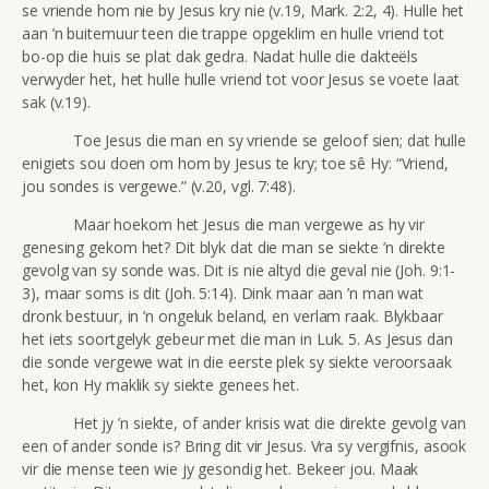
se vriende hom nie by Jesus kry nie (v.19, Mark. 2:2, 4). Hulle het
aan ’n buitemuur teen die trappe opgeklim en hulle vriend tot
bo-op die huis se plat dak gedra. Nadat hulle die dakteëls
verwyder het, het hulle hulle vriend tot voor Jesus se voete laat
sak (v.19).
Toe Jesus die man en sy vriende se geloof sien; dat hulle
enigiets sou doen om hom by Jesus te kry; toe sê Hy: “Vriend,
jou sondes is vergewe.” (v.20, vgl. 7:48).
Maar hoekom het Jesus die man vergewe as hy vir
genesing gekom het? Dit blyk dat die man se siekte ’n direkte
gevolg van sy sonde was. Dit is nie altyd die geval nie (Joh. 9:1-
3), maar soms is dit (Joh. 5:14). Dink maar aan ’n man wat
dronk bestuur, in ’n ongeluk beland, en verlam raak. Blykbaar
het iets soortgelyk gebeur met die man in Luk. 5. As Jesus dan
die sonde vergewe wat in die eerste plek sy siekte veroorsaak
het, kon Hy maklik sy siekte genees het.
Het jy ’n siekte, of ander krisis wat die direkte gevolg van
een of ander sonde is? Bring dit vir Jesus. Vra sy vergifnis, asook
vir die mense teen wie jy gesondig het. Bekeer jou. Maak