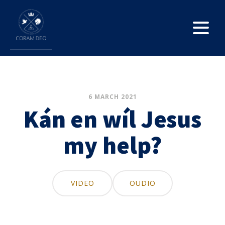
6 MARCH 2021
Kán en wíl Jesus
my help?
VIDEO
OUDIO