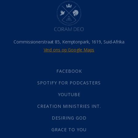
Hel
(21)
Hemel
(31)
Israel
(14)
Millennium
(1)
Oordeelsdag
(19)
Verheerlikte liggaam
(3)
Commissionerstraat 85, Kemptonpark, 1619, Suid-Afrika
Wederkoms
(27)
Vind ons op Google Maps
Gebed
(87)
Dankbaarheid
(5)
Die Onse Vader
(12)
FACEBOOK
Vas
(2)
SPOTIFY FOR PODCASTERS
God
(392)
Afgode
(23)
YOUTUBE
Tien Plae
(5)
CREATION MINISTRIES INT.
Almag
(1)
Alomteenwoordig
(4)
DESIRING GOD
Liefde
(1)
GRACE TO YOU
Alwetendheid
(1)