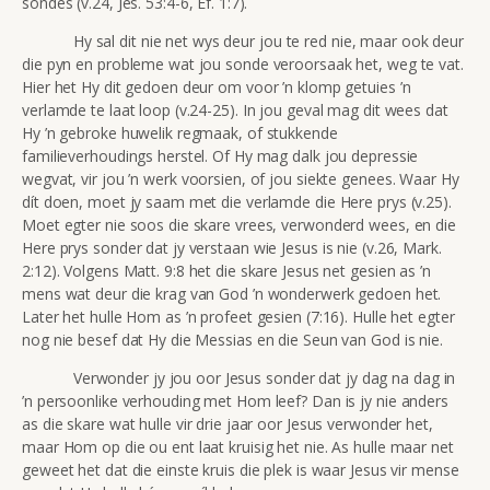
sondes (v.24, Jes. 53:4-6, Ef. 1:7).
Hy sal dit nie net wys deur jou te red nie, maar ook deur
die pyn en probleme wat jou sonde veroorsaak het, weg te vat.
Hier het Hy dit gedoen deur om voor ’n klomp getuies ’n
verlamde te laat loop (v.24-25). In jou geval mag dit wees dat
Hy ’n gebroke huwelik regmaak, of stukkende
familieverhoudings herstel. Of Hy mag dalk jou depressie
wegvat, vir jou ’n werk voorsien, of jou siekte genees. Waar Hy
dít doen, moet jy saam met die verlamde die Here prys (v.25).
Moet egter nie soos die skare vrees, verwonderd wees, en die
Here prys sonder dat jy verstaan wie Jesus is nie (v.26, Mark.
2:12). Volgens Matt. 9:8 het die skare Jesus net gesien as ’n
mens wat deur die krag van God ’n wonderwerk gedoen het.
Later het hulle Hom as ’n profeet gesien (7:16). Hulle het egter
nog nie besef dat Hy die Messias en die Seun van God is nie.
Verwonder jy jou oor Jesus sonder dat jy dag na dag in
’n persoonlike verhouding met Hom leef? Dan is jy nie anders
as die skare wat hulle vir drie jaar oor Jesus verwonder het,
maar Hom op die ou ent laat kruisig het nie. As hulle maar net
geweet het dat die einste kruis die plek is waar Jesus vir mense