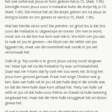
het oral vertel wat Jesus vir hom gedoen het (v.15, Mark. 1:45).
Gevolglik moes
Jesus
soos ’n melaatse buite die dorpe bly (v.15,
Mark. 1:45). Die mense het uit die dorpe gekom om na Jesus se
lering te luister en om genees te word (v.15, Mark. 1:45).
Wat leer hierdie verse ons? Die primêre- en groot les is dat óns
soos die melaatse is: uitgeworpe en onrein. Om rein te word,
moet ons na die Een toe kom wat rein is. Vra Hóm om jou aan
te raak en jou te genees—nie bloot van die siekte van jou
liggaam nie, maar van die onreinheid wat sonde in jou siel
veroorsaak het.
Dalk sê jy: ‘My sonde is te groot; Jesus sal my nooit vergewe
nie.’ Maar kyk net na die melaatse: hy was
vol
melaatsheid.
Daar was nie ’n kans dat hy ooit rein sou wees nie. En tog het
Jesus hom gesond gemaak. Praat met enige Christen wat jy
ken. Baie van hulle sal vir jou sê dat hulle diep in die sonde was
en dat die Here hulle daar kom uithaal het. Party van hulle sal
selfs vir jou sê dat hulle soos Petrus en Dawid ná hulle bekering
wegdwaal het, maar dat die Here hulle teruggevat het en skoon
gewas het.
Al wat jy moet doen, is om soos die melaatse jou krisis vir