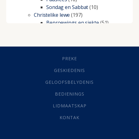
Sondag en Sabbat
(10)
Christelike lewe
(197)
Beproewings en siekte
(51)
Besluitneming
(6)
Dissipline
(10)
Geestelike Groei
(10)
Gehoorsaamheid
(6)
PREKE
Geld
(21)
Grys Areas
(4)
GESKIEDENIS
Hofsake
(2)
GELOOFSBELYDENIS
Lewensdoel
(3)
Selfondersoek
(1)
BEDIENINGS
Vervolging
(19)
LIDMAATSKAP
Werk
(22)
Eindtyd
(142)
KONTAK
Belonings
(4)
Dood
(26)