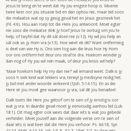
Jesus te bring en te weet dat Hy jou enigste hoop is. Moenie
twee keer oor jou situasie bid en dan ophou nie, maar bid soos
die melaatse wat op sy gesig geval het en Jesus gesmeek het
(Fil. 4:6). Hou aan roep tot die Here jou antwoord. Moet egter
nie soos die melaatse dink jy hoef Jesus te oortuig om jou te
help, of twyfel dat Hy dit sál doen nie (v.12). Hy wíl jou help en
sál ook as jy Hom vra (v.13). Hoe weet ek dit? Want ontferming
is deel van wie Hy is. Ons sien tog aan die kruis hoe Hy Hom
oor ons ontferm het deur ons straf te dra. Hoekom wonder jy
dan nog of Hy jou wil rein maak, of deur jou krisis wil help?
‘Maar hoekom help Hy my dan nie?’ wil iemand weet. Dalk is jy
soos ’n siek kind wat lekkers vra, terwyl jy medisyne nodig het.
Jy bid met ander woorde verkeerd (1Joh. 5:14-15). En as die
Here vir jou moet gee waarvoor jy vra, sal dit jou benadeel.
Dalk toets die Here jou geloof om te sien of jy ernstig is oor
wat jy vra. In daardie geval moet jy eenvoudig aanhou bid (Luk.
18:1). Dit mag egter ook wees dat daar iets is wat jou gebede
verhinder. Meet jouself aan die volgende verse om te sien of
daar iets is wat keer dat die Here jou verhoor: Ps. 66:18, Spr.
21:13, Matt. 6:14-15, Jak. 1:5-8, 4:2-3, 1Pet. 3:7. As daar iets