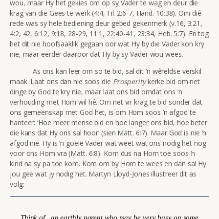
wou, maar Hy het gekies om op sy Vader te wag en deur die
krag van die Gees te werk (4:4, Fil. 2:6-7, Hand. 10:38). Om dié
rede was sy hele bediening deur gebed gekenmerk (v.16,
3:21,
4:2, 42, 6:12, 9:18, 28-29, 11:1, 22:40-41, 23:34, Heb. 5:7). En tog
het dit nie hoofsaaklik gegaan oor wat Hy by die Vader kon kry
nie, maar eerder daaroor dat Hy by sy Vader wou wees.
As ons kan leer om so te bid, sal dit ’n wêreldse verskil
maak. Laat ons dan nie soos die
Prosperity
kerke bid om net
dinge by God te kry nie, maar laat ons bid omdat ons ’n
verhouding met Hom wil hê. Om net vir krag te bid sonder dat
ons gemeenskap met God het, is om Hom soos ’n afgod te
hanteer: ‘Hoe meer mense bid en hoe langer ons bid, hoe beter
die kans dat Hy ons sal hoor’ (sien Matt. 6:7). Maar God is nie ’n
afgod nie. Hy is ’n goeie Vader wat weet wat ons nodig het nog
voor ons Hom vra (Matt. 6:8). Kom dus na Hom toe soos ’n
kind na sy pa toe kom. Kom om by Hom te wees en dan sal Hy
jou gee wat jy nodig het. Martyn Lloyd-Jones illustreer dit as
volg:
Think of...an earthly parent who may be very busy on some