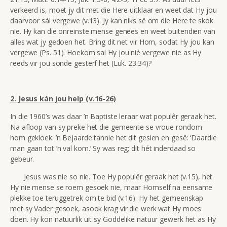
verkeerd is, moet jy dit met die Here uitklaar en weet dat Hy jou
daarvoor sál vergewe (v.13). Jy kan niks sê om die Here te skok
nie. Hy kan die onreinste mense genees en weet buitendien van
alles wat jy gedoen het. Bring dit net vir Hom, sodat Hy jou kan
vergewe (Ps. 51). Hoekom sal Hy jou nié vergewe nie as Hy
reeds vir jou sonde gesterf het (Luk. 23:34)?
2.
Jesus kán jou help (v.16-26)
In die 1960’s was daar ’n Baptiste leraar wat populêr geraak het.
Na afloop van sy preke het die gemeente se vroue rondom
hom gekloek. ’n Bejaarde tannie het dit gesien en gesê: ‘Daardie
man gaan tot ’n val kom.’ Sy was reg; dit hét inderdaad so
gebeur.
Jesus was nie so nie. Toe Hy populêr geraak het (v.15), het
Hy nie mense se roem gesoek nie, maar Homself na eensame
plekke toe teruggetrek om te bid (v.16). Hy het gemeenskap
met sy Vader gesoek, asook krag vir die werk wat Hy moes
doen. Hy kon natuurlik uit sy Goddelike natuur gewerk het as Hy