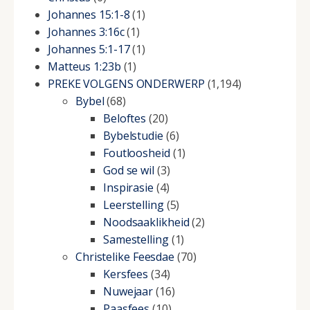
Johannes 15:1-8
(1)
Johannes 3:16c
(1)
Johannes 5:1-17
(1)
Matteus 1:23b
(1)
PREKE VOLGENS ONDERWERP
(1,194)
Bybel
(68)
Beloftes
(20)
Bybelstudie
(6)
Foutloosheid
(1)
God se wil
(3)
Inspirasie
(4)
Leerstelling
(5)
Noodsaaklikheid
(2)
Samestelling
(1)
Christelike Feesdae
(70)
Kersfees
(34)
Nuwejaar
(16)
Paasfees
(10)