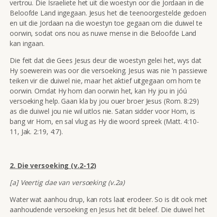
vertrou. Die Israeliete het uit die woestyn oor die Jordaan in die
Beloofde Land ingegaan. Jesus het die teenoorgestelde gedoen
en uit die Jordaan na die woestyn toe gegaan om die duiwel te
oorwin, sodat ons nou as nuwe mense in die Beloofde Land
kan ingaan.
Die feit dat die Gees Jesus deur die woestyn gelei het, wys dat
Hy soewerein was oor die versoeking. Jesus was nie ’n passiewe
teiken vir die duiwel nie, maar het aktief uitgegaan om hom te
oorwin. Omdat Hy hom dan oorwin het, kan Hy jou in jóú
versoeking help. Gaan kla by jou ouer broer Jesus (Rom. 8:29)
as die duiwel jou nie wil uitlos nie. Satan sidder voor Hom, is
bang vir Hom, en sal vlug as Hy die woord spreek (Matt. 4:10-
11, Jak. 2:19, 4:7).
2.
Die versoeking (v.2-12)
[a] Veertig dae van versoeking (v.2a)
Water wat aanhou drup, kan rots laat erodeer. So is dit ook met
aanhoudende versoeking en Jesus het dit beleef. Die duiwel het