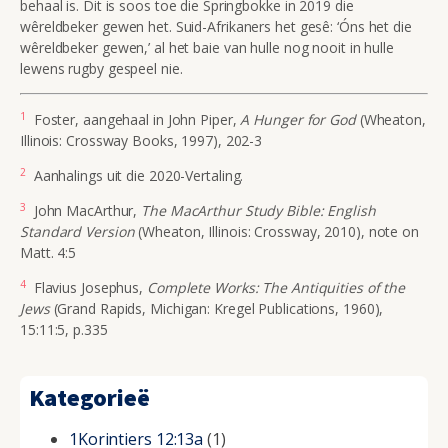
behaal is. Dit is soos toe die Springbokke in 2019 die
wêreldbeker gewen het. Suid-Afrikaners het gesê: ‘Óns het die
wêreldbeker gewen,’ al het baie van hulle nog nooit in hulle
lewens rugby gespeel nie.
1
Foster, aangehaal in John Piper,
A Hunger for God
(Wheaton,
Illinois: Crossway Books, 1997), 202-3
2
Aanhalings uit die 2020-Vertaling.
3
John MacArthur,
The MacArthur Study Bible: English
Standard Version
(Wheaton, Illinois: Crossway, 2010), note on
Matt. 4:5
4
Flavius Josephus,
Complete Works: The Antiquities of the
Jews
(Grand Rapids, Michigan: Kregel Publications, 1960),
15:11:5, p.335
Kategorieë
1Korintiers 12:13a
(1)