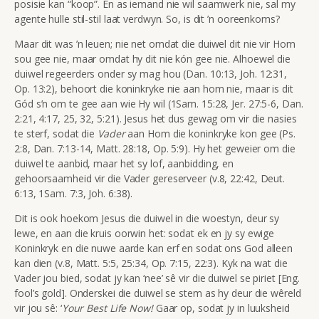
posisie kan “koop”. En as iemand nie wil saamwerk nie, sal my
agente hulle stil-stil laat verdwyn. So, is dit ’n ooreenkoms?
Maar dit was ’n leuen; nie net omdat die duiwel dit nie vir Hom
sou gee nie, maar omdat hy dit nie kón gee nie. Alhoewel die
duiwel regeerders onder sy mag hou (Dan. 10:13, Joh. 12:31,
Op. 13:2), behoort die koninkryke nie aan hom nie, maar is dit
Gód s’n om te gee aan wie Hy wil (1Sam. 15:28, Jer. 27:5-6, Dan.
2:21, 4:17, 25, 32, 5:21). Jesus het dus gewag om vir die nasies
te sterf, sodat die
Vader
aan Hom die koninkryke kon gee (Ps.
2:8, Dan. 7:13-14, Matt. 28:18, Op. 5:9). Hy het geweier om die
duiwel te aanbid, maar het sy lof, aanbidding, en
gehoorsaamheid vir die Vader gereserveer (v.8, 22:42, Deut.
6:13, 1Sam. 7:3, Joh. 6:38).
Dit is ook hoekom Jesus die duiwel in die woestyn, deur sy
lewe, en aan die kruis oorwin het: sodat ek en jy sy ewige
Koninkryk en die nuwe aarde kan erf en sodat ons God alleen
kan dien (v.8, Matt. 5:5, 25:34, Op. 7:15, 22:3). Kyk na wat die
Vader jou bied, sodat jy kan ‘nee’ sê vir die duiwel se piriet [Eng.
fool’s gold]. Onderskei die duiwel se stem as hy deur die wêreld
vir jou sê: ‘
Your Best Life Now!
Gaar op, sodat jy in luuksheid