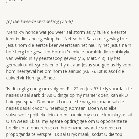
[c] Die tweede versoeking (v.5-8)
Mens kry honde wat jou weer sal storm as jy hulle die eerste
keer in die tande geskop het. Net so het Satan nie gevlug toe
Jesus hom die eerste keer weerstaan het nie. Hy het Jesus na ’n
hoë berg toe gevat en Hom in ’n enkele oomblik die koninkryke
van wêreld in sy geestesoog gewys (v.5, Matt. 4:8). Hy het
gemaak of dit syne is en of hy dit aan Jesus sou gee as Hy voor
hom neergeval het om hom te aanbid (v.6-7). Dit is asof die
duiwel vir Hom gesê het:
‘Is dit regtig nodig om volgens Ps. 22 en Jes. 53 te ly voordat die
nasies U sal aanbid? As U dinge op mý manier doen, kan ek U
baie pyn spaar. Dan hoef U ook nie te wag nie, maar sal die
nasies dadelik voor U neerbuig. Komaan! Doen wat elke
suksesvolle politieke leier doen: aanbid my en die koninkryke sal
U s’n wees! Ek sal my agente opdrag gee om U opponente te
boelie en te onderdruk; om hulle name swart te smeer; om
propoganda te versprei. Ek sal U ryk maak, sodat U die top