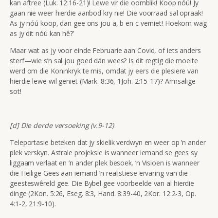
kan aftree (Luk. 12:16-21)! Lewe vir die oomblik! Koop nóú! Jy
gaan nie weer hierdie aanbod kry nie! Die voorraad sal opraak!
As jy nóú koop, dan gee ons jou a, b en c verniet! Hoekom wag
as jy dit nóú kan hê?’
Maar wat as jy voor einde Februarie aan Covid, of iets anders
sterf—wie s’n sal jou goed dán wees? Is dit regtig die moeite
werd om die Koninkryk te mis, omdat jy eers die plesiere van
hierdie lewe wil geniet (Mark. 8:36, 1Joh. 2:15-17)? Armsalige
sot!
[d] Die derde versoeking (v.9-12)
Teleportasie beteken dat jy skielik verdwyn en weer op ’n ander
plek verskyn. Astrale projeksie is wanneer iemand se gees sy
liggaam verlaat en ’n ander plek besoek. ’n Visioen is wanneer
die Heilige Gees aan iemand ’n realistiese ervaring van die
geesteswêreld gee. Die Bybel gee voorbeelde van al hierdie
dinge (2Kon. 5:26, Eseg. 8:3, Hand. 8:39-40, 2Kor. 12:2-3, Op.
4:1-2, 21:9-10).