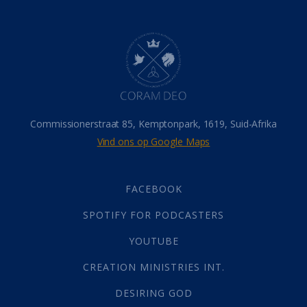
Dood
(26)
Hel
(21)
Hemel
(31)
Israel
(14)
Millennium
(1)
Oordeelsdag
(19)
Verheerlikte liggaam
(3)
Commissionerstraat 85, Kemptonpark, 1619, Suid-Afrika
Wederkoms
(27)
Vind ons op Google Maps
Gebed
(87)
Dankbaarheid
(5)
Die Onse Vader
(12)
FACEBOOK
Vas
(2)
SPOTIFY FOR PODCASTERS
God
(392)
Afgode
(23)
YOUTUBE
Tien Plae
(5)
CREATION MINISTRIES INT.
Almag
(1)
Alomteenwoordig
(4)
DESIRING GOD
Liefde
(1)