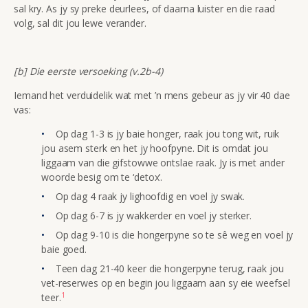
sal kry. As jy sy preke deurlees, of daarna luister en die raad
volg, sal dit jou lewe verander.
[b] Die eerste versoeking (v.2b-4)
Iemand het verduidelik wat met ’n mens gebeur as jy vir 40 dae
vas:
Op dag 1-3 is jy baie honger, raak jou tong wit, ruik
jou asem sterk en het jy hoofpyne. Dit is omdat jou
liggaam van die gifstowwe ontslae raak. Jy is met ander
woorde besig om te ‘detox’.
Op dag 4 raak jy lighoofdig en voel jy swak.
Op dag 6-7 is jy wakkerder en voel jy sterker.
Op dag 9-10 is die hongerpyne so te sê weg en voel jy
baie goed.
Teen dag 21-40 keer die hongerpyne terug, raak jou
vet-reserwes op en begin jou liggaam aan sy eie weefsel
1
teer.