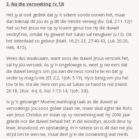
3.
Na die versoeking (v.13)
Het jy al ooit gedink dat jy ’n sekere sonde oorwin het, maar
dan bekruip dit jou as jy dit die minste verwag (bv. Gal. 2:11-12)?
Net so het Jesus nie op sy louere gerus toe Hy die duiwel
verdryf nie, omdat Hy geweet het Satan sal terugkeer (v.13). Dit
het inderdaad so gebeur (Matt.
16:21-23, 27:40-43, Luk. 20:20,
Heb. 4:15).
Wees dus waaksaam, want soos die duiwel Jesus versoek het,
sal hy jóú versoek. As jy ’n ongelowige is, weet jy nie eers dat
die duiwel besig is om jou aan die neus rond te lei en dat jy
onder sy mag is nie (Ef. 2:2, 1Joh. 5:19). Hy is besig om jou hel
toe te lei. Vra die Here om jou uit Satan se hand te red (Hand.
26:18, 2Kor. 4:4, 6, Kol. 1:13-14, 1Joh. 3:8).
Is jy ’n gelowige? Moenie wanhopig raak as die duiwel se
versoekings jou soos golwe slaan nie, maar skuil agter die Rots
van Jesus Christus en staan op sy oorwinning wat Hy 2000 jaar
gelede oor die duiwel behaal het: in die woestyn, asook deur sy
lewe, kruisdood, en opstanding. In ’n sekere sin is dit dan nie jóú
stryd om te wen nie, maar deel jy in die oorwinning wat reeds