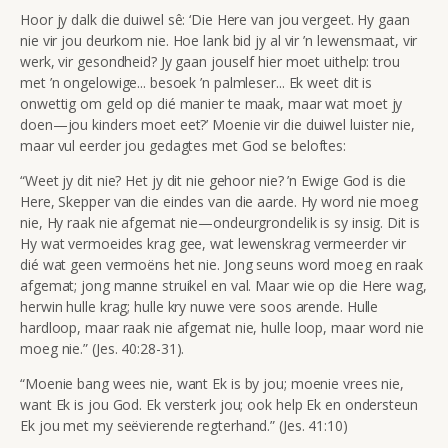
Hoor jy dalk die duiwel sê: ‘Die Here van jou vergeet. Hy gaan
nie vir jou deurkom nie. Hoe lank bid jy al vir ’n lewensmaat, vir
werk, vir gesondheid? Jy gaan jouself hier moet uithelp: trou
met ’n ongelowige... besoek ’n palmleser... Ek weet dit is
onwettig om geld op dié manier te maak, maar wat moet jy
doen—jou kinders moet eet?’ Moenie vir die duiwel luister nie,
maar vul eerder jou gedagtes met God se beloftes:
“Weet jy dit nie? Het jy dit nie gehoor nie? ’n Ewige God is die
Here, Skepper van die eindes van die aarde. Hy word nie moeg
nie, Hy raak nie afgemat nie—ondeurgrondelik is sy insig. Dit is
Hy wat vermoeides krag gee, wat lewenskrag vermeerder vir
dié wat geen vermoëns het nie. Jong seuns word moeg en raak
afgemat; jong manne struikel en val. Maar wie op die Here wag,
herwin hulle krag; hulle kry nuwe vere soos arende. Hulle
hardloop, maar raak nie afgemat nie, hulle loop, maar word nie
moeg nie.”
(Jes. 40:28-31).
“Moenie bang wees nie, want Ek is by jou; moenie vrees nie,
want Ek is jou God. Ek versterk jou; ook help Ek en ondersteun
Ek jou met my seëvierende regterhand.” (Jes. 41:10)