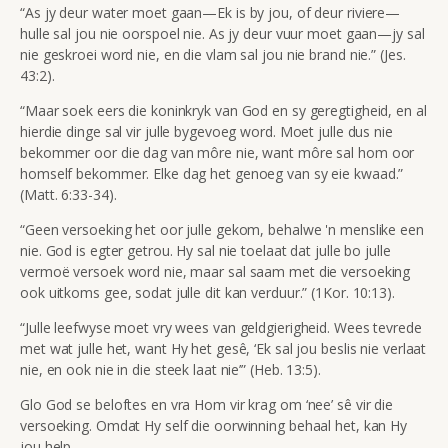
“As jy deur water moet gaan—Ek is by jou, of deur riviere—
hulle sal jou nie oorspoel nie. As jy deur vuur moet gaan—jy sal
nie geskroei word nie, en die vlam sal jou nie brand nie.” (Jes.
43:2).
“Maar soek eers die koninkryk van God en sy geregtigheid, en al
hierdie dinge sal vir julle bygevoeg word. Moet julle dus nie
bekommer oor die dag van môre nie, want môre sal hom oor
homself bekommer. Elke dag het genoeg van sy eie kwaad.”
(Matt. 6:33-34).
“Geen versoeking het oor julle gekom, behalwe 'n menslike een
nie. God is egter getrou. Hy sal nie toelaat dat julle bo julle
vermoë versoek word nie, maar sal saam met die versoeking
ook uitkoms gee, sodat julle dit kan verduur.” (1Kor. 10:13).
“Julle leefwyse moet vry wees van geldgierigheid. Wees tevrede
met wat julle het, want Hy het gesê, ‘Ek sal jou beslis nie verlaat
nie, en ook nie in die steek laat nie’” (Heb. 13:5).
Glo God se beloftes en vra Hom vir krag om ‘nee’ sê vir die
versoeking. Omdat Hy self die oorwinning behaal het, kan Hy
jou help.