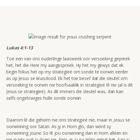
Lukas 4:1-13
Toe een van ons ouderlinge laasweek oor versoeking gepreek
het, het die Here my aangespreek. Hy het my gewys dat ek
begin fokus het op my strategieë om sonde te oorwin eerder
as op Jesus se kruisdood. Ek het toe besef dat die sleutel om
versoeking te oorwin nie hoofsaaklik in strategieë lê nie (al is dit
Jesus se strategieë). As dit immers die sleutel was, dan kan
selfs ongelowiges hulle sonde oorwin.
Daarom lê die geheim nie ons strategieë nie, maar in
Jesus
se
oorwinning oor Satan. As jy in Hom glo, dan wórd sy
oorwinning joune. So lê jou oorwinning dan in Hom alleen en
nie in iets wat jy doen nie. Eers as jy na Hóm gekyk het, kan jy