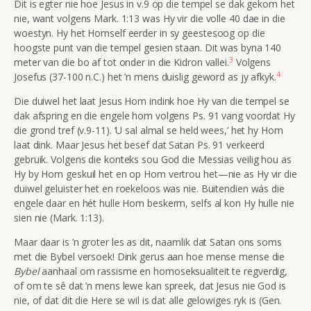
Dit is egter nie hoe Jesus in v.9 op die tempel se dak gekom het
nie, want volgens Mark. 1:13 was Hy vir die volle 40 dae in die
woestyn. Hy het Homself eerder in sy geestesoog op die
hoogste punt van die tempel gesien staan. Dit was byna 140
3
meter van die bo af tot onder in die Kidron vallei.
Volgens
4
Josefus (37-100 n.C.) het ’n mens duislig geword as jy afkyk.
Die duiwel het laat Jesus Hom indink hoe Hy van die tempel se
dak afspring en die engele hom volgens Ps. 91 vang voordat Hy
die grond tref (v.9-11). ‘U sal almal se held wees,’ het hy Hom
laat dink. Maar Jesus het besef dat Satan Ps. 91 verkeerd
gebruik. Volgens die konteks sou God die Messias veilig hou as
Hy by Hom geskuil het en op Hom vertrou het—nie as Hy vir die
duiwel geluister het en roekeloos was nie. Buitendien wás die
engele daar en hét hulle Hom beskerm, selfs al kon Hy hulle nie
sien nie (Mark. 1:13).
Maar daar is ’n groter les as dit, naamlik dat Satan ons soms
met die Bybel versoek! Dink gerus aan hoe mense mense die
Bybel
aanhaal om rassisme en homoseksualiteit te regverdig,
of om te sê dat ’n mens lewe kan spreek, dat Jesus nie God is
nie, of dat dit die Here se wil is dat alle gelowiges ryk is (Gen.