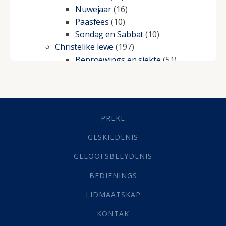
Nuwejaar
(16)
Paasfees
(10)
Sondag en Sabbat
(10)
Christelike lewe
(197)
Beproewings en siekte
(51)
Besluitneming
(6)
Dissipline
(10)
Geestelike Groei
(10)
Gehoorsaamheid
(6)
PREKE
Geld
(21)
Grys Areas
(4)
GESKIEDENIS
Hofsake
(2)
GELOOFSBELYDENIS
Lewensdoel
(3)
Selfondersoek
(1)
BEDIENINGS
Vervolging
(19)
LIDMAATSKAP
Werk
(22)
Eindtyd
(142)
KONTAK
Belonings
(4)