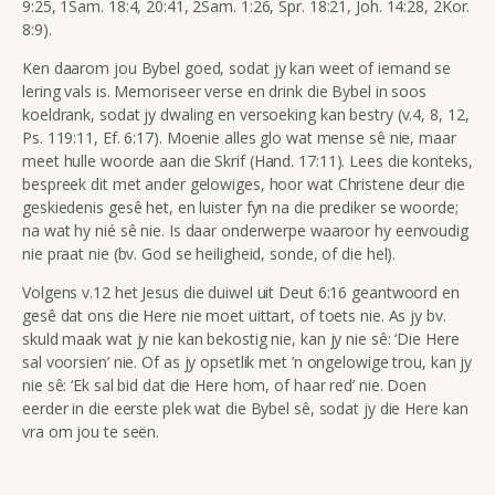
9:25, 1Sam. 18:4, 20:41, 2Sam. 1:26, Spr. 18:21, Joh. 14:28, 2Kor.
8:9).
Ken daarom jou Bybel goed, sodat jy kan weet of iemand se
lering vals is. Memoriseer verse en drink die Bybel in soos
koeldrank, sodat jy dwaling en versoeking kan bestry (v.4, 8, 12,
Ps. 119:11, Ef. 6:17). Moenie alles glo wat mense sê nie, maar
meet hulle woorde aan die Skrif (Hand. 17:11). Lees die konteks,
bespreek dit met ander gelowiges, hoor wat Christene deur die
geskiedenis gesê het, en luister fyn na die prediker se woorde;
na wat hy nié sê nie. Is daar onderwerpe waaroor hy eenvoudig
nie praat nie (bv. God se heiligheid, sonde, of die hel).
Volgens v.12 het Jesus die duiwel uit Deut 6:16 geantwoord en
gesê dat ons die Here nie moet uittart, of toets nie. As jy bv.
skuld maak wat jy nie kan bekostig nie, kan jy nie sê: ‘Die Here
sal voorsien’ nie. Of as jy opsetlik met ’n ongelowige trou, kan jy
nie sê: ‘Ek sal bid dat die Here hom, of haar red’ nie. Doen
eerder in die eerste plek wat die Bybel sê, sodat jy die Here kan
vra om jou te seën.