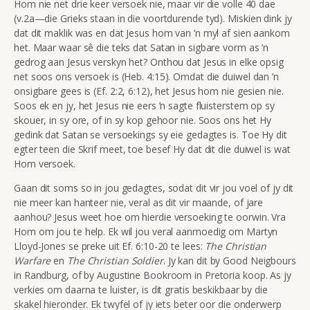
Hom nie net drie keer versoek nie, maar vir die volle 40 dae
(v.2a—die Grieks staan in die voortdurende tyd).
Miskien dink jy
dat dit maklik was en dat Jesus hom van ’n myl af sien aankom
het. Maar waar sê die teks dat Satan in sigbare vorm as ’n
gedrog aan Jesus verskyn het? Onthou dat Jesus in elke opsig
net soos ons versoek is (Heb. 4:15). Omdat die duiwel dan ’n
onsigbare gees is (Ef. 2:2, 6:12), het Jesus hom nie gesien nie.
Soos ek en jy, het Jesus nie eers ’n sagte fluisterstem op sy
skouer, in sy ore, of in sy kop gehoor nie. Soos ons het Hy
gedink dat Satan se versoekings sy eie gedagtes is. Toe Hy dit
egter teen die Skrif meet, toe besef Hy dat dit die duiwel is wat
Hom versoek.
Gaan dit soms so in jou gedagtes, sodat dit vir jou voel of jy dit
nie meer kan hanteer nie, veral as dit vir maande, of jare
aanhou? Jesus weet hoe om hierdie versoeking te oorwin. Vra
Hom om jou te help. Ek wil jou veral aanmoedig om Martyn
Lloyd-Jones se preke uit Ef. 6:10-20 te lees:
The Christian
Warfare
en
The Christian Soldier
. Jy kan dit by Good Neigbours
in Randburg, of by Augustine Bookroom in Pretoria koop. As jy
verkies om daarna te luister, is dit gratis beskikbaar by die
skakel hieronder. Ek twyfel of jy iets beter oor die onderwerp