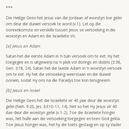
***
Die Heilige Gees het Jesus van die Jordaan af woestyn toe gelei
om deur die duiwel versoek te word (v.1). Let op die
ooreenkomste en verskille tussen Jesus se versoeking in die
woestyn en Adam en die Israeliete s’n:
[a] Jesus en Adam
Satan het die eerste Adam in ’n tuin versoek om te eet. Hy het
toegegee en is uitgewerp na ’n plek vol dorings en distels (3:38,
Gen. 3:18, 24). Satan het die laaste Adam in ’n woestyn versoek
om te eet. Hy het die versoeking weerstaan en die duiwel
oorwin, sodat Hy ons na die Paradys toe kon terugneem.
[b] Jesus en Israel
Die Heilige Gees het die Israeliete vir 40 jaar deur die woestyn
gelei (Neh. 9:20, Jes. 63:10-11, 14). Net so het Hy Jesus vir 40
dae deur die woestyn gelei (v.1-2). Toe die Israeliete honger
was, het hulle aan die versoeking toegegee en teen God gekla.
Toe Jesus honger was, het hy die toets geslaag en op sy Vader