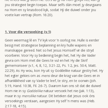
jou strategieë begin toepas. Maar selfs dán moet jy deurgaans
na Hom en sy kruisdood kyk, sodat Hý die duiwel onder jou
voete kan vertrap (Rom. 16:20).
1.
Voor die versoeking (v.1)
Geen weermag lê en TV kyk voor ’n oorlog nie. Hulle is eerder
besig met strategiese beplanning en kry hulle wapens en
manskappe gereed. Net so het Jesus Homself vir die stryd
voorberei. Voor Hy sy bediening begin het, het Hy die Vader
gevra om Hom met die Gees te vul en het Hy die Skrif
gememoriseer (v.1, 4, 8, 12, 3:21-22, Ps. 1:2, Jes. 50:4, Matt.
22:29). As Hy wou, kon Hy
uit sy Goddelike natuur gestry het. Hy
het egter gekies om as
mens
deur die krag van die Gees en in
afhanklikheid van sy Vader te leef, te stry, en te oorwin (Joh.
5:19, Hand. 10:38, Fil. 2:6-7). Daarom kan ons sê dat die duiwel
Hom nie in sy
Goddelike
natuur versoek het nie (Jak. 1:13),
maar in sy
menslike
natuur. Dit beteken dat Jesus ook óns
versoekings verstaan, aangesien Hy self ’n mens was (Heb.
2:17-18, 4:15).