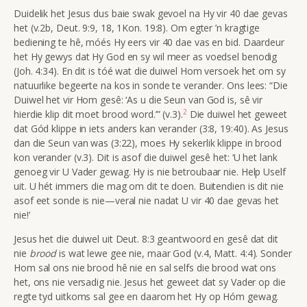
Duidelik het Jesus dus baie swak gevoel na Hy vir 40 dae gevas
het (v.2b, Deut. 9:9, 18, 1Kon. 19:8). Om egter ’n kragtige
bediening te hê, móés Hy eers vir 40 dae vas en bid. Daardeur
het Hy gewys dat Hy God en sy wil meer as voedsel benodig
(Joh. 4:34). En dit is tóé wat die duiwel Hom versoek het om sy
natuurlike begeerte na kos in sonde te verander.
Ons lees: “Die
Duiwel het vir Hom gesê: ‘As u die Seun van God is, sê vir
2
hierdie klip dit moet brood word.’” (v.3).
Die duiwel het geweet
dat Gód klippe in iets anders kan verander
(3:8, 19:40). As Jesus
dan die Seun van was (3:22), moes Hy sekerlik klippe in brood
kon verander (v.3). Dit is asof die duiwel gesê het: ‘U het lank
genoeg vir U Vader gewag. Hy is nie betroubaar nie. Help Uself
uit. U hét immers die mag om dit te doen. Buitendien is dit nie
asof eet sonde is nie—veral nie nadat U vir 40 dae gevas het
nie!’
Jesus het die duiwel uit Deut. 8:3 geantwoord en gesê dat dit
nie
brood
is wat lewe gee nie, maar God (v.4, Matt. 4:4). Sonder
Hom sal ons nie brood hê nie en sal selfs die brood wat ons
het, ons nie versadig nie. Jesus het geweet dat sy Vader op die
regte tyd uitkoms sal gee en daarom het Hy op Hóm gewag.