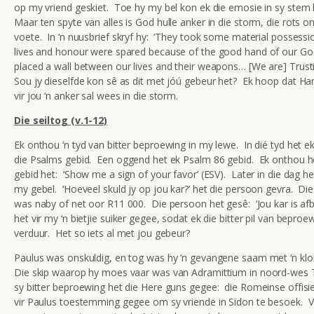
op my vriend geskiet. Toe hy my bel kon ek die emosie in sy stem
Maar ten spyte van alles is God hulle anker in die storm, die rots on
voete. In ‘n nuusbrief skryf hy: ‘They took some material possessi
lives and honour were spared because of the good hand of our G
placed a wall between our lives and their weapons… [We are] Trust
Sou jy dieselfde kon sê as dit met jóú gebeur het? Ek hoop dat Ha
vir jou ‘n anker sal wees in die storm.
Die seiltog (v.1-12)
Ek onthou ‘n tyd van bitter beproewing in my lewe. In dié tyd het e
die Psalms gebid. Een oggend het ek Psalm 86 gebid. Ek onthou h
gebid het: ‘Show me a sign of your favor’ (ESV). Later in die dag h
my gebel. ‘Hoeveel skuld jy op jou kar?’ het die persoon gevra. Di
was naby of net oor R11 000. Die persoon het gesê: ‘Jou kar is af
het vir my ‘n bietjie suiker gegee, sodat ek die bitter pil van bepro
verduur. Het so iets al met jou gebeur?
Paulus was onskuldig, en tog was hy ‘n gevangene saam met ‘n kl
Die skip waarop hy moes vaar was van Adramittium in noord-wes 
sy bitter beproewing het die Here guns gegee: die Romeinse offisier
vir Paulus toestemming gegee om sy vriende in Sidon te besoek. 