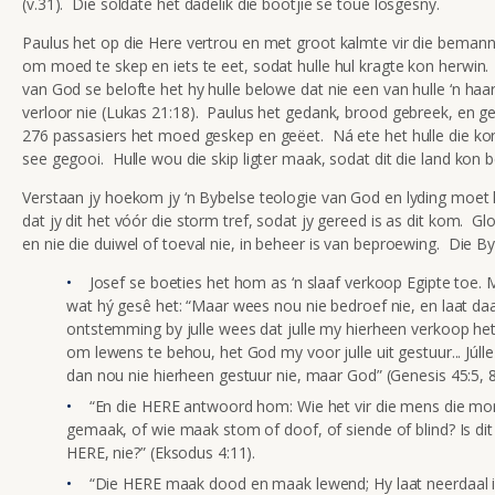
(v.31). Die soldate het dadelik die bootjie se toue losgesny.
Paulus het op die Here vertrou en met groot kalmte vir die beman
om moed te skep en iets te eet, sodat hulle hul kragte kon herwin
van God se belofte het hy hulle belowe dat nie een van hulle ‘n haa
verloor nie (Lukas 21:18). Paulus het gedank, brood gebreek, en ge
276 passasiers het moed geskep en geëet. Ná ete het hulle die kori
see gegooi. Hulle wou die skip ligter maak, sodat dit die land kon b
Verstaan jy hoekom jy ‘n Bybelse teologie van God en lyding moet
dat jy dit het vóór die storm tref, sodat jy gereed is as dit kom. Gl
en nie die duiwel of toeval nie, in beheer is van beproewing. Die By
Josef se boeties het hom as ‘n slaaf verkoop Egipte toe. M
wat hý gesê het: “Maar wees nou nie bedroef nie, en laat da
ontstemming by julle wees dat julle my hierheen verkoop het
om lewens te behou, het God my voor julle uit gestuur... Júll
dan nou nie hierheen gestuur nie, maar God” (Genesis 45:5, 8
“En die HERE antwoord hom: Wie het vir die mens die m
gemaak, of wie maak stom of doof, of siende of blind? Is dit 
HERE, nie?” (Eksodus 4:11).
“Die HERE maak dood en maak lewend; Hy laat neerdaal i