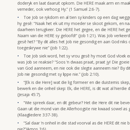
doderyk en laat daaruit opkom. Die HERE maak arm en maak
verneder, ook verhoog Hy.” (1 Samuel 2:6-7).
Toe Job se rykdom en al tien sy kinders op een dag wegge
hy gesê: “Naak het ek uit my moeder se skoot gekom, en naa
daarheen terugkeer. Die HERE het gegee, en die HERE het g
Naam van die HERE sy geloofd!” (Job 1:21). Was Job verkeerd
gesê het? “By dit alles het Job nie gesondig en aan God nik
toegeskrywe nie” (Job 1:22).
Toe Job siek word, het sy vrou gesê hy moet God vloek en
was Job se reaksie? “Soos ‘n dwaas praat, praat jy! Die goei
van God aanneem, en nie ook die slegte aanneem nie? By dit
Job nie gesondig met sy lippe nie.” (Job 2:10).
“[Ek is die Here] wat die lig formeer en die duisternis skep,
bewerk en die onheil skep: Ek, die HERE, is dit wat al hierdie 
(Jesaja 45:7).
“Wie spreek daar, en dit gebeur? Het die Here dit nie bevee
Gaan uit die mond van die Allerhoogste nie kwaad sowel as 
(Klaagliedere 3:37-38).
“Sal daar ‘n onheil in die stad voorval as die HERE dit nie
nie?”(Amos 3:6).