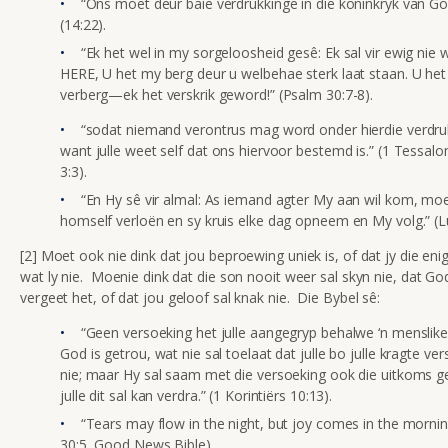
“Ons moet deur baie verdrukkinge in die koninkryk van Go
(14:22).
“Ek het wel in my sorgeloosheid gesê: Ek sal vir ewig nie w
HERE, U het my berg deur u welbehae sterk laat staan. U het
verberg—ek het verskrik geword!” (Psalm 30:7-8).
“sodat niemand verontrus mag word onder hierdie verdruk
want julle weet self dat ons hiervoor bestemd is.” (1 Tessalo
3:3).
“En Hy sê vir almal: As iemand agter My aan wil kom, mo
homself verloën en sy kruis elke dag opneem en My volg.” (L
[2] Moet ook nie dink dat jou beproewing uniek is, of dat jy die eni
wat ly nie. Moenie dink dat die son nooit weer sal skyn nie, dat Go
vergeet het, of dat jou geloof sal knak nie. Die Bybel sê:
“Geen versoeking het julle aangegryp behalwe ‘n menslike
God is getrou, wat nie sal toelaat dat julle bo julle kragte v
nie; maar Hy sal saam met die versoeking ook die uitkoms g
julle dit sal kan verdra.” (1 Korintiërs 10:13).
“Tears may flow in the night, but joy comes in the mornin
30:5, Good News Bible).