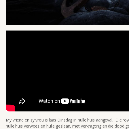
My vriend en sy vrou is laas Dinsdag in hulle huis aangeval. Die ro
hulle huis verwoes en hulle geslaan, met verkragting en die dood g