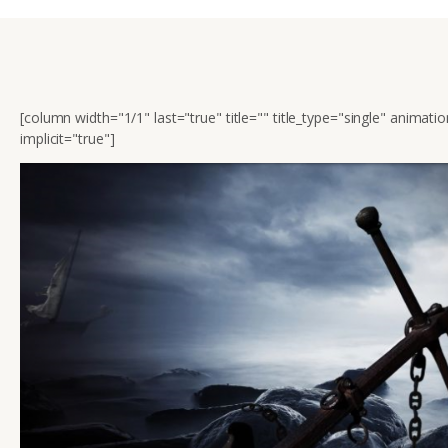
[column width="1/1" last="true" title="" title_type="single" animat
implicit="true"]