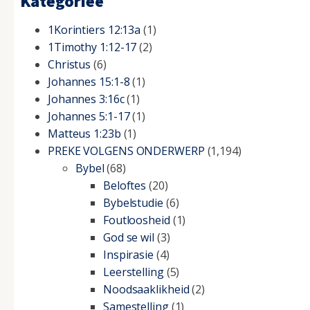
Kategorieë
1Korintiers 12:13a
(1)
1Timothy 1:12-17
(2)
Christus
(6)
Johannes 15:1-8
(1)
Johannes 3:16c
(1)
Johannes 5:1-17
(1)
Matteus 1:23b
(1)
PREKE VOLGENS ONDERWERP
(1,194)
Bybel
(68)
Beloftes
(20)
Bybelstudie
(6)
Foutloosheid
(1)
God se wil
(3)
Inspirasie
(4)
Leerstelling
(5)
Noodsaaklikheid
(2)
Samestelling
(1)