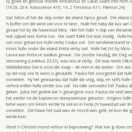
sy goeie en getroue vriende Aristarchus en Lukas saam met hom op
(19:29, 20:4, Kolossense 4:10, 14, 2 Timoteus 4:11, Filemon 24).
Van Sidon af het die skip onder die eiland Siprus geseil. Die eiland 
‘n buffer om die wind van voor te keer. Hulle het naby die kus van Ci
gevaar tot by die hawestad Mira. Hiér het hulle ‘n skip van Alexandr
wat oppad was Rome toe. Die vaart Italië toe was stadig. Hulle he
van voor gehad toe hulle verby Cnidus seil. Om windweerstand te 
moes hulle onder die eiland Kreta verby seil. Hulle het tot by Moo
Lasea aan Kreta se suidkus gevaar. Die Joodse Vasdag, die Dag v
Versoening (Levitikus 23:27), was nou al verby. Dit was reeds Okto
Middellandse See is soos die Kaap – dit reën in die winter. Om dus
op die oop see te wees is gevaarlik. Paulus het voorgestel dat hull
oorwinter. Hy het gewaarsku dat hulle die vrag, skip, en selfs hull
verloor indien hulle verder sou seil. Na talle seevaarte het Paulus d
geken. Julius het gedink dat ‘n gevangene soos Paulus nie veel wee
het eerder na die kaptein en skeepseienaar geluister. Volgens húlle
beter wees om 64 km verder te seil en in Fenix (‘n hawestad van Kr
oorwinter. Dié hawe het suid-wes en noord-wes gelê, en kon die g
winde keer.
Moet ‘n Christen moed verloor in beproewing? Wat kan jy doen o