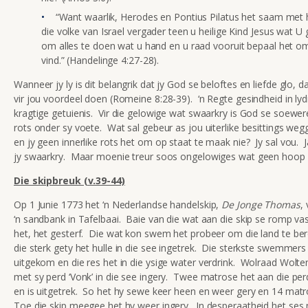
“Want waarlik, Herodes en Pontius Pilatus het saam met
die volke van Israel vergader teen u heilige Kind Jesus wat U 
om alles te doen wat u hand en u raad vooruit bepaal het om
vind.” (Handelinge 4:27-28).
Wanneer jy ly is dit belangrik dat jy God se beloftes en liefde glo, da
vir jou voordeel doen (Romeine 8:28-39). ‘n Regte gesindheid in lydi
kragtige getuienis. Vir die gelowige wat swaarkry is God se soewerei
rots onder sy voete. Wat sal gebeur as jou uiterlike besittings we
en jy geen innerlike rots het om op staat te maak nie? Jy sal vou. J
jy swaarkry. Maar moenie treur soos ongelowiges wat geen hoop h
Die skipbreuk (v.39-44)
Op 1 Junie 1773 het ‘n Nederlandse handelskip,
De Jonge Thomas
,
‘n sandbank in Tafelbaai. Baie van die wat aan die skip se romp va
het, het gesterf. Die wat kon swem het probeer om die land te ber
die sterk gety het hulle in die see ingetrek. Die sterkste swemmers
uitgekom en die res het in die ysige water verdrink. Wolraad Wolt
met sy perd ‘Vonk’ in die see ingery. Twee matrose het aan die pe
en is uitgetrek. So het hy sewe keer heen en weer gery en 14 mat
Toe die skip meegee het hy weer ingery. In desperaatheid het ses