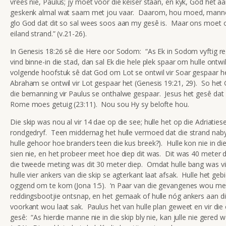
vrees nie, Paulus; jy moet voor die keiser staan, en kyk, God het a
geskenk almal wat saam met jou vaar. Daarom, hou moed, manne
glo God dat dit so sal wees soos aan my gesê is. Maar ons moet o
eiland strand.” (v.21-26).
In Genesis 18:26 sê die Here oor Sodom: “As Ek in Sodom vyftig r
vind binne-in die stad, dan sal Ek die hele plek spaar om hulle ontwi
volgende hoofstuk sê dat God om Lot se ontwil vir Soar gespaar h
Abraham se ontwil vir Lot gespaar het (Genesis 19:21, 29). So het 
die bemanning vir Paulus se onthalwe gespaar. Jesus het gesê dat 
Rome moes getuig (23:11). Nou sou Hy sy belofte hou.
Die skip was nou al vir 14 dae op die see; hulle het op die Adriaties
rondgedryf. Teen middernag het hulle vermoed dat die strand nab
hulle gehoor hoe branders teen die kus breek?). Hulle kon nie in di
sien nie, en het probeer meet hoe diep dit was. Dit was 40 meter 
die tweede meting was dit 30 meter diep. Omdat hulle bang was vir
hulle vier ankers van die skip se agterkant laat afsak. Hulle het gebid
oggend om te kom (Jona 1:5). ‘n Paar van die gevangenes wou me
reddingsbootjie ontsnap, en het gemaak of hulle nóg ankers aan di
voorkant wou laat sak. Paulus het van hulle plan geweet en vir die o
gesê: “As hierdie manne nie in die skip bly nie, kan julle nie gered w