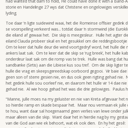
had wanted that dam to hold, He could have done it with a Band-Ai
storie en Handelinge 27 wys dat Christene en ongelowiges verskille
lyding.
Toe daar ‘n ligte suidewind waai, het die Romeinse offisier gedink 
se voorspelling verkeerd was... totdat daar ‘n stormwind (die Eurokl
die eiland af gewaai het. Die skip is meegesleur. Hulle het agter die
eiland Clauda probeer skuil en het gesukkel om die reddingsbootjie
Om te keer dat hulle deur die wind voortgedryf word, het hulle die
ankers laat sak. Om te keer dat die skip se ‘rug breek’, het hulle ka
onderdeur laat sak om die romp vas te trek. Hulle was bang dat hul
sandbanke (Sirtis) aan die Libiese kus sou tref. Om die skip ligter 
hulle die vrag en skeepsgereedskap oorboord gegooi. Vir baie dae 
geen son of sterre gesien nie, en dus ook geen rigting gehad nie.
het gedink hulle sou oorleef nie, en daarom het hulle vir 14 dae nie 
gehad nie. Al wie hoop gehad het was die drie gelowiges. Paulus h
“Manne, julle moes na my geluister en nie van Kreta afgevaar het ni
so hierdie ramp en skade bespaar het. Maar nou vermaan ek jull
te hou, want daar sal hoegenaamd geen verlies van lewe onder jull
maar alleen van die skip. Want daar het in hierdie nag by my gesta
van die God aan wie ek behoort, wat ek ook dien. En hy het gesê