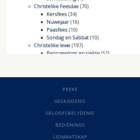
Christelike Feesdae
(70)
Kersfees
(34)
Nuwejaar
(16)
Paasfees
(10)
Sondag en Sabbat
(10)
Christelike lewe
(197)
Beproewings en siekte
(51)
Besluitneming
(6)
Dissipline
(10)
Geestelike Groei
(10)
Gehoorsaamheid
(6)
PREKE
Geld
(21)
Grys Areas
(4)
GESKIEDENIS
Hofsake
(2)
GELOOFSBELYDENIS
Lewensdoel
(3)
Selfondersoek
(1)
BEDIENINGS
Vervolging
(19)
LIDMAATSKAP
Werk
(22)