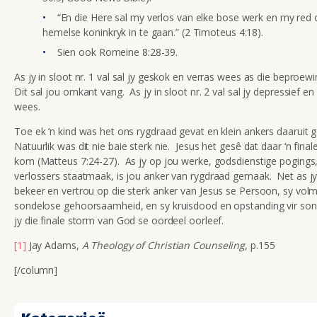
“En die Here sal my verlos van elke bose werk en my red 
hemelse koninkryk in te gaan.” (2 Timoteus 4:18).
Sien ook Romeine 8:28-39.
As jy in sloot nr. 1 val sal jy geskok en verras wees as die beproe
Dit sal jou omkant vang. As jy in sloot nr. 2 val sal jy depressief e
wees.
Toe ek ‘n kind was het ons rygdraad gevat en klein ankers daaruit
Natuurlik was dit nie baie sterk nie. Jesus het gesê dat daar ‘n fina
kom (Matteus 7:24-27). As jy op jou werke, godsdienstige pogings
verlossers staatmaak, is jou anker van rygdraad gemaak. Net as jy
bekeer en vertrou op die sterk anker van Jesus se Persoon, sy vol
sondelose gehoorsaamheid, en sy kruisdood en opstanding vir son
jy die finale storm van God se oordeel oorleef.
[1]
Jay Adams,
A Theology of Christian Counseling
, p.155
[/column]