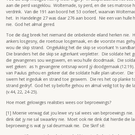
aan die perd vasgeklou. Woltemade, sy perd, en die ses matrose h
verdrink. Van die 191 aan boord het 53 oorleef, waarvan Woltema
het. In Handelinge 27 was daar 276 aan boord. Nie een van hulle h
nie. God het almal gered.
Toe die dag breek het niemand die onbekende eiland herken nie. Hu
ankers losgesny, die roertoue losgemaak, en die voorste mas gehy
wou die skip strand. Ongelukkig het die skip se voorkant ‘n sandba
Die branders het die skip se agterkant verpletter. Die soldate het 
die gevangenes sou wegswem, en wou hulle doodmaak. Die soldat
wet geken: as ‘n gevangene ontsnap word jý doodgemaak (12:19). 
van Paulus gehou en gekeer dat die soldate hulle plan uitvoer. Die
swem het ingeduik en strand toe geswem. Die res het op planke to
strand gedryf. God het sy belofte gehou en almal veilig tot by die l
(v.44, 22, 24-25).
Hoe moet gelowiges realisties wees oor beproewings?
[1] Moenie verwag dat jou lewe vry sal wees van beproewings nie
dink dat jy nie sal swaarkry nie. Moet ook nie dink dat hierdie die l
beproewing is wat jy sal deurmaak nie. Die Skrif sê: