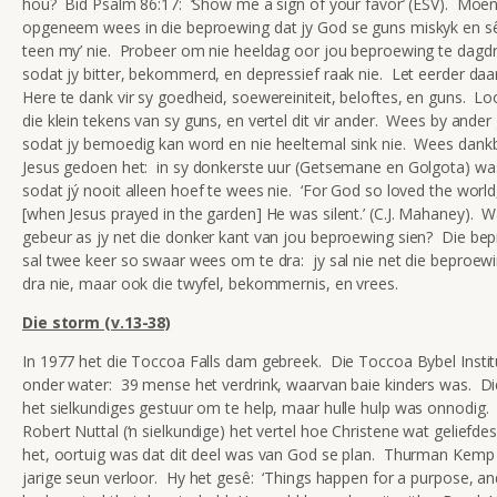
hou? Bid Psalm 86:17: ‘Show me a sign of your favor’ (ESV). Moen
opgeneem wees in die beproewing dat jy God se guns miskyk en sê
teen my’ nie. Probeer om nie heeldag oor jou beproewing te dag
sodat jy bitter, bekommerd, en depressief raak nie. Let eerder da
Here te dank vir sy goedheid, soewereiniteit, beloftes, en guns. L
die klein tekens van sy guns, en vertel dit vir ander. Wees by ander
sodat jy bemoedig kan word en nie heeltemal sink nie. Wees dankb
Jesus gedoen het: in sy donkerste uur (Getsemane en Golgota) was
sodat jý nooit alleen hoef te wees nie. ‘For God so loved the world
[when Jesus prayed in the garden] He was silent.’ (C.J. Mahaney). W
gebeur as jy net die donker kant van jou beproewing sien? Die be
sal twee keer so swaar wees om te dra: jy sal nie net die beproe
dra nie, maar ook die twyfel, bekommernis, en vrees.
Die storm (v.13-38)
In 1977 het die Toccoa Falls dam gebreek. Die Toccoa Bybel Insti
onder water: 39 mense het verdrink, waarvan baie kinders was. Di
het sielkundiges gestuur om te help, maar hulle hulp was onnodig. 
Robert Nuttal (‘n sielkundige) het vertel hoe Christene wat geliefdes
het, oortuig was dat dit deel was van God se plan. Thurman Kemp h
jarige seun verloor. Hy het gesê: ‘Things happen for a purpose, an