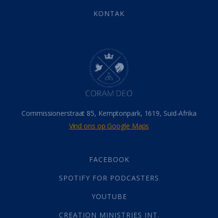
Eindtyd
(142)
KONTAK
Belonings
(4)
Dood
(26)
Hel
(21)
Hemel
(31)
Israel
(14)
Millennium
(1)
Oordeelsdag
(19)
Verheerlikte liggaam
(3)
Commissionerstraat 85, Kemptonpark, 1619, Suid-Afrika
Wederkoms
(27)
Vind ons op Google Maps
Gebed
(87)
Dankbaarheid
(5)
Die Onse Vader
(12)
FACEBOOK
Vas
(2)
SPOTIFY FOR PODCASTERS
God
(392)
Afgode
(23)
YOUTUBE
Tien Plae
(5)
CREATION MINISTRIES INT.
Almag
(1)