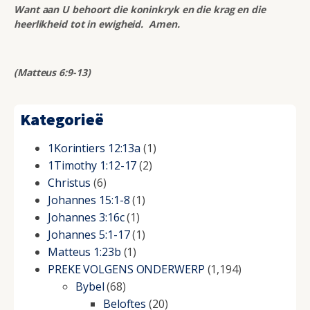
Want aan U behoort die koninkryk en die krag en die
heerlikheid tot in ewigheid. Amen.
(Matteus 6:9-13)
Kategorieë
1Korintiers 12:13a
(1)
1Timothy 1:12-17
(2)
Christus
(6)
Johannes 15:1-8
(1)
Johannes 3:16c
(1)
Johannes 5:1-17
(1)
Matteus 1:23b
(1)
PREKE VOLGENS ONDERWERP
(1,194)
Bybel
(68)
Beloftes
(20)