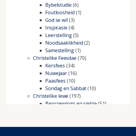
Bybelstudie
(6)
Foutloosheid
(1)
God se wil
(3)
Inspirasie
(4)
Leerstelling
(5)
Noodsaaklikheid
(2)
Samestelling
(1)
Christelike Feesdae
(70)
Kersfees
(34)
Nuwejaar
(16)
Paasfees
(10)
Sondag en Sabbat
(10)
Christelike lewe
(197)
Beproewings en siekte
(51)
Besluitneming
(6)
Dissipline
(10)
Geestelike Groei
(10)
Gehoorsaamheid
(6)