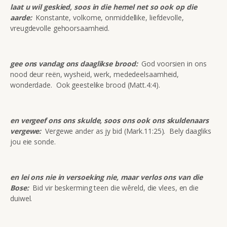
laat u wil geskied, soos in die hemel net so ook op die
aarde:
Konstante, volkome, onmiddellike, liefdevolle,
vreugdevolle gehoorsaamheid.
gee ons vandag ons daaglikse brood:
God voorsien in ons
nood deur reën, wysheid, werk, mededeelsaamheid,
wonderdade. Ook geestelike brood (Matt.4:4).
en vergeef ons ons skulde, soos ons ook ons skuldenaars
vergewe:
Vergewe ander as jy bid (Mark.11:25). Bely daagliks
jou eie sonde.
en lei ons nie in versoeking nie, maar verlos ons van die
Bose:
Bid vir beskerming teen die wêreld, die vlees, en die
duiwel.