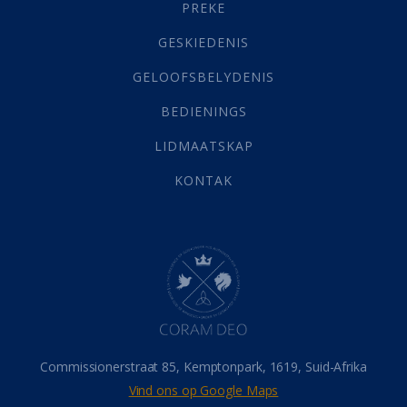
PREKE
Geld
(21)
Grys Areas
(4)
GESKIEDENIS
Hofsake
(2)
GELOOFSBELYDENIS
Lewensdoel
(3)
Selfondersoek
(1)
BEDIENINGS
Vervolging
(19)
LIDMAATSKAP
Werk
(22)
Eindtyd
(142)
KONTAK
Belonings
(4)
Dood
(26)
Hel
(21)
Hemel
(31)
Israel
(14)
Millennium
(1)
Oordeelsdag
(19)
Verheerlikte liggaam
(3)
Commissionerstraat 85, Kemptonpark, 1619, Suid-Afrika
Wederkoms
(27)
Vind ons op Google Maps
Gebed
(87)