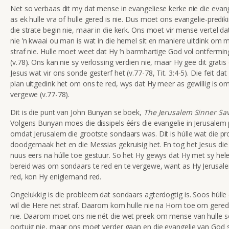
Net so verbaas dit my dat mense in evangeliese kerke nie die evan
as ek hulle vra of hulle gered is nie. Dus moet ons evangelie-prediki
die strate begin nie, maar in die kerk. Ons moet vir mense vertel d
nie ’n kwaai ou man is wat in die hemel sit en maniere uitdink om 
straf nie. Hulle moet weet dat Hy ’n barmhartige God vol ontferming
(v.78). Ons kan nie sy verlossing verdien nie, maar Hy gee dit gratis
Jesus wat vir ons sonde gesterf het (v.77-78, Tit. 3:4-5). Die feit dat
plan uitgedink het om ons te red, wys dat Hy meer as gewillig is o
vergewe (v.77-78).
Dit is die punt van John Bunyan se boek,
The Jerusalem Sinner Sa
Volgens Bunyan moes die dissipels éérs die evangelie in Jerusalem 
omdat Jerusalem die grootste sondaars was. Dit is húlle wat die pr
doodgemaak het en die Messias gekruisig het. En tog het Jesus die
nuus eers na húlle toe gestuur. So het Hy gewys dat Hy met sy hele
bereid was om sondaars te red en te vergewe, want as Hy Jerusal
red, kon Hy enigiemand red.
Ongelukkig is die probleem dat sondaars agterdogtig is. Soos húlle d
wil die Here net straf. Daarom kom hulle nie na Hom toe om gered
nie. Daarom moet ons nie nét die wet preek om mense van hulle s
oortuig nie, maar ons moet verder gaan en die evangelie van God s