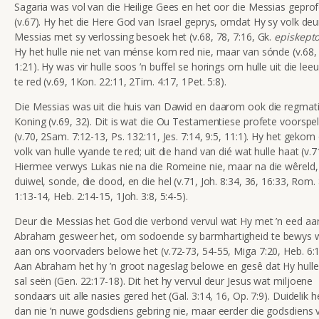
Sagaria was vol van die Heilige Gees en het oor die Messias gepro
(v.67). Hy het die Here God van Israel geprys, omdat Hy sy volk deu
Messias met sy verlossing besoek het (v.68, 78, 7:16, Gk.
episkept
Hy het hulle nie net van ménse kom red nie, maar van sónde (v.68,
1:21). Hy was vir hulle soos ’n buffel se horings om hulle uit die lee
te red (v.69, 1Kon. 22:11, 2Tim. 4:17, 1Pet. 5:8).
Die Messias was uit die huis van Dawid en daarom ook die regmat
Koning (v.69, 32). Dit is wat die Ou Testamentiese profete voorspel
(v.70, 2Sam. 7:12-13, Ps. 132:11, Jes. 7:14, 9:5, 11:1). Hy het geko
volk van hulle vyande te red; uit die hand van dié wat hulle haat (v.7
Hiermee verwys Lukas nie na die Romeine nie, maar na die wêreld,
duiwel, sonde, die dood, en die hel (v.71, Joh. 8:34, 36, 16:33, Rom. 
1:13-14, Heb. 2:14-15, 1Joh. 3:8, 5:4-5).
Deur die Messias het God die verbond vervul wat Hy met ’n eed aa
Abraham gesweer het, om sodoende sy barmhartigheid te bewys 
aan ons voorvaders belowe het (v.72-73, 54-55, Miga 7:20, Heb. 6:1
Aan Abraham het hy ’n groot nageslag belowe en gesê dat Hy hull
sal seën (Gen. 22:17-18). Dit het hy vervul deur Jesus wat miljoene
sondaars uit alle nasies gered het (Gal. 3:14, 16, Op. 7:9). Duidelik h
dan nie ’n nuwe godsdiens gebring nie, maar eerder die godsdiens 