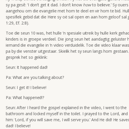
sy pa gesê: ‘I don’t get it dad. I don’t know
how
to believe.’ Sy ouers
aangehou om die evangelie met hom te deel en vir hom te bid. Hul
spesifiek gebid dat die Here sy oë sal open en aan hom geloof sal ge
1:29, Ef. 2:8).
Toe die seun 10 was, het hulle ’n spesiale uitreik by hulle kerk geha
kinders is in groepe verdeel. Die jong seun het aandagtig geluister
iemand die evangelie in ’n video verduidelik. Toe die video klaar was
pa by die venster uitgestaar. Skielik het sy seun langs hom gestaan.
gesprek het so geklink:
Seun: It happened dad!
Pa: What are you talking about?
Seun: I get it! I believe!
Pa: What happened!?
Seun: After I heard the gospel explained in the video, I went to the
bathroom and locked myself in the toilet. I prayed to the Lord, and 
him: ‘Lord, if you will save me, I will serve you.’ And He did! He sav
dad! I believe!