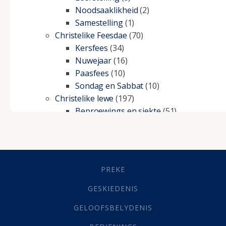
Noodsaaklikheid
(2)
Samestelling
(1)
Christelike Feesdae
(70)
Kersfees
(34)
Nuwejaar
(16)
Paasfees
(10)
Sondag en Sabbat
(10)
Christelike lewe
(197)
Beproewings en siekte
(51)
Besluitneming
(6)
Dissipline
(10)
Geestelike Groei
(10)
Gehoorsaamheid
(6)
PREKE
Geld
(21)
Grys Areas
(4)
GESKIEDENIS
Hofsake
(2)
GELOOFSBELYDENIS
Lewensdoel
(3)
Selfondersoek
(1)