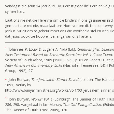
Vandag is die seun 14 jaar oud. Hy is ernstig oor die Here en volg
sy hele hart.
Laat ons nie nét die Here vra om die kinders in ons gesinne en in di
gemeente te red nie, maar laat ons Hom vra om dit te doen terwyl 
jonk is. Vir dit om te gebeur moet ons die voorbeeld stel en vir hull
dat Jesus oook die hoop en verlange van óns harte is.
1
Johannes P. Louw & Eugene A. Nida (Ed.),
Greek-English Lexicon
New Testament Based on Semantic Domains: Vol. 1
(Cape Town: 
Society of South Africa, 1989 [1988]), 6.60, p. 61 en Robert H. Stein
New American Commentary: Luke
(Nashville, Tennessee: B&H Pub
Group, 1992), 97
2
John Bunyan,
The Jerusalem Sinner Saved
(London: The Hand an
1691). Verkry by
http://www.bunyanministries.org/works/vol1/03_jerusalem_sinner_
3
John Bunyan,
Works: Vol. 1
(Edinburgh: The Banner of Truth Trus
286, 298. Aangehaal in Iain Murray,
The Old Evangelicalism
(Edinb
The Banner of Truth Trust, 2005), 120