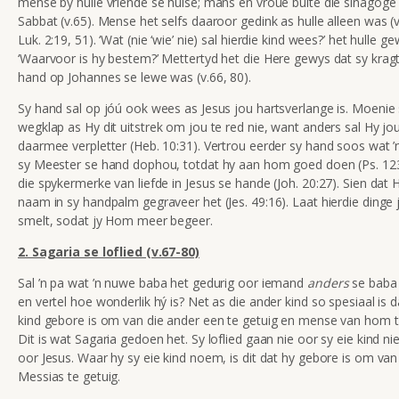
mense by hulle vriende se huise; mans en vroue buite die sinagoge
Sabbat (v.65). Mense het selfs daaroor gedink as hulle alleen was (v.
Luk. 2:19, 51). ‘Wat (nie ‘wie’ nie) sal hierdie kind wees?’ het hulle g
‘Waarvoor is hy bestem?’ Mettertyd het die Here gewys dat sy krag
hand op Johannes se lewe was (v.66, 80).
Sy hand sal op jóú ook wees as Jesus jou hartsverlange is. Moenie
wegklap as Hy dit uitstrek om jou te red nie, want anders sal Hy jo
daarmee verpletter (Heb. 10:31). Vertrou eerder sy hand soos wat ’n
sy Meester se hand dophou, totdat hy aan hom goed doen (Ps. 123
die spykermerke van liefde in Jesus se hande (Joh. 20:27). Sien dat 
naam in sy handpalm gegraveer het (Jes. 49:16). Laat hierdie dinge 
smelt, sodat jy Hom meer begeer.
2. Sagaria se loflied (v.67-80)
Sal ’n pa wat ’n nuwe baba het gedurig oor iemand
anders
se baba 
en vertel hoe wonderlik hý is? Net as die ander kind so spesiaal is d
kind gebore is om van die ander een te getuig en mense van hom te
Dit is wat Sagaria gedoen het. Sy loflied gaan nie oor sy eie kind ni
oor Jesus. Waar hy sy eie kind noem, is dit dat hy gebore is om van
Messias te getuig.