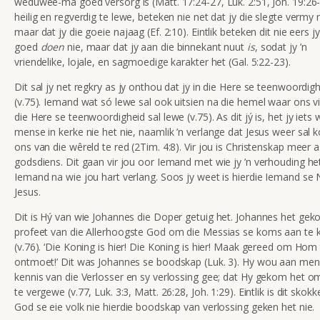
weduwee-ma goed versorg is (Matt. 17:24-27, Luk. 2:51, Joh. 19:26
heilig en regverdig te lewe, beteken nie net dat jy die slegte vermy n
maar dat jy die goeie najaag (Ef. 2:10). Eintlik beteken dit nie eers j
goed
doen
nie, maar dat jy aan die binnekant nuut
is
, sodat jy ’n
vriendelike, lojale, en sagmoedige karakter het (Gal. 5:22-23).
Dit sal jy net regkry as jy onthou dat jy in die Here se teenwoordig
(v.75). Iemand wat só lewe sal ook uitsien na die hemel waar ons vi
die Here se teenwoordigheid sal lewe (v.75). As dit jý is, het jy iets 
mense in kerke nie het nie, naamlik ’n verlange dat Jesus weer sal
ons van die wêreld te red (2Tim. 4:8). Vir jou is Christenskap meer a
godsdiens. Dit gaan vir jou oor Iemand met wie jy ’n verhouding het
Iemand na wie jou hart verlang. Soos jy weet is hierdie Iemand s
Jesus.
Dit is Hý van wie Johannes die Doper getuig het. Johannes het gek
profeet van die Allerhoogste God om die Messias se koms aan te 
(v.76). ‘Die Koning is hier! Die Koning is hier! Maak gereed om Hom
ontmoet!’ Dit was Johannes se boodskap (Luk. 3). Hy wou aan men
kennis van die Verlosser en sy verlossing gee; dat Hy gekom het 
te vergewe (v.77, Luk. 3:3, Matt. 26:28, Joh. 1:29). Eintlik is dit skok
God se eie volk nie hierdie boodskap van verlossing geken het nie.