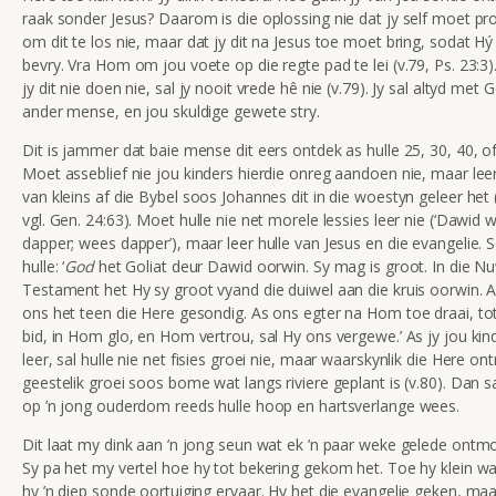
raak sonder Jesus? Daarom is die oplossing nie dat jy self moet pr
om dit te los nie, maar dat jy dit na Jesus toe moet bring, sodat Hý
bevry. Vra Hom om jou voete op die regte pad te lei (v.79, Ps. 23:3)
jy dit nie doen nie, sal jy nooit vrede hê nie (v.79). Jy sal altyd met 
ander mense, en jou skuldige gewete stry.
Dit is jammer dat baie mense dit eers ontdek as hulle 25, 30, 40, of
Moet asseblief nie jou kinders hierdie onreg aandoen nie, maar leer
van kleins af die Bybel soos Johannes dit in die woestyn geleer het 
vgl. Gen. 24:63). Moet hulle nie net morele lessies leer nie (‘Dawid 
dapper; wees dapper’), maar leer hulle van Jesus en die evangelie. S
hulle: ‘
God
het Goliat deur Dawid oorwin. Sy mag is groot. In die N
Testament het Hy sy groot vyand die duiwel aan die kruis oorwin. 
ons het teen die Here gesondig. As ons egter na Hom toe draai, t
bid, in Hom glo, en Hom vertrou, sal Hy ons vergewe.’ As jy jou kin
leer, sal hulle nie net fisies groei nie, maar waarskynlik die Here o
geestelik groei soos bome wat langs riviere geplant is (v.80). Dan s
op ’n jong ouderdom reeds hulle hoop en hartsverlange wees.
Dit laat my dink aan ’n jong seun wat ek ’n paar weke gelede ontmo
Sy pa het my vertel hoe hy tot bekering gekom het. Toe hy klein wa
hy ’n diep sonde oortuiging ervaar. Hy het die evangelie geken, maar