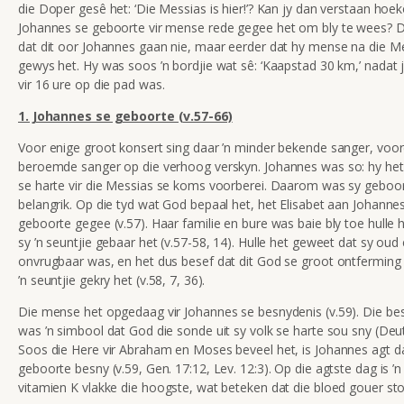
die Doper gesê het: ‘Die Messias is hier!’? Kan jy dan verstaan hoe
Johannes se geboorte vir mense rede gegee het om bly te wees? Dit
dat dit oor Johannes gaan nie, maar eerder dat hy mense na die M
gewys het. Hy was soos ’n bordjie wat sê: ‘Kaapstad 30 km,’ nadat 
vir 16 ure op die pad was.
1. Johannes se geboorte (v.57-66)
Voor enige groot konsert sing daar ’n minder bekende sanger, voor
beroemde sanger op die verhoog verskyn. Johannes was so: hy het 
se harte vir die Messias se koms voorberei. Daarom was sy geboo
belangrik. Op die tyd wat God bepaal het, het Elisabet aan Johanne
geboorte gegee (v.57). Haar familie en bure was baie bly toe hulle 
sy ’n seuntjie gebaar het (v.57-58, 14). Hulle het geweet dat sy oud
onvrugbaar was, en het dus besef dat dit God se groot ontferming 
’n seuntjie gekry het (v.58, 7, 36).
Die mense het opgedaag vir Johannes se besnydenis (v.59). Die be
was ’n simbool dat God die sonde uit sy volk se harte sou sny (Deut
Soos die Here vir Abraham en Moses beveel het, is Johannes agt d
geboorte besny (v.59, Gen. 17:12, Lev. 12:3). Op die agtste dag is ’
vitamien K vlakke die hoogste, wat beteken dat die bloed gouer sto