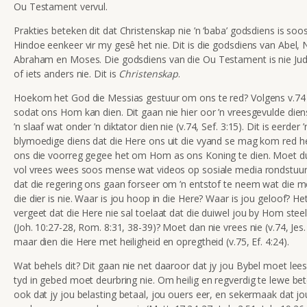
Ou Testament vervul.
Prakties beteken dit dat Christenskap nie ’n ‘baba’ godsdiens is soos
Hindoe eenkeer vir my gesê het nie. Dit is die godsdiens van Abel,
Abraham en Moses. Die godsdiens van die Ou Testament is nie Ju
of iets anders nie. Dit is
Christenskap
.
Hoekom het God die Messias gestuur om ons te red? Volgens v.74 
sodat ons Hom kan dien. Dit gaan nie hier oor ’n vreesgevulde die
’n slaaf wat onder ’n diktator dien nie (v.74, Sef. 3:15). Dit is eerder ’
blymoedige diens dat die Here ons uit die vyand se mag kom red h
ons die voorreg gegee het om Hom as ons Koning te dien. Moet d
vol vrees wees soos mense wat videos op sosiale media rondstuur
dat die regering ons gaan forseer om ’n entstof te neem wat die m
die dier is nie. Waar is jou hoop in die Here? Waar is jou geloof? Het
vergeet dat die Here nie sal toelaat dat die duiwel jou by Hom steel
(Joh. 10:27-28, Rom. 8:31, 38-39)? Moet dan nie vrees nie (v.74, Jes.
maar dien die Here met heiligheid en opregtheid (v.75, Ef. 4:24).
Wat behels dit? Dit gaan nie net daaroor dat jy jou Bybel moet lees
tyd in gebed moet deurbring nie. Om heilig en regverdig te lewe be
ook dat jy jou belasting betaal, jou ouers eer, en sekermaak dat jo