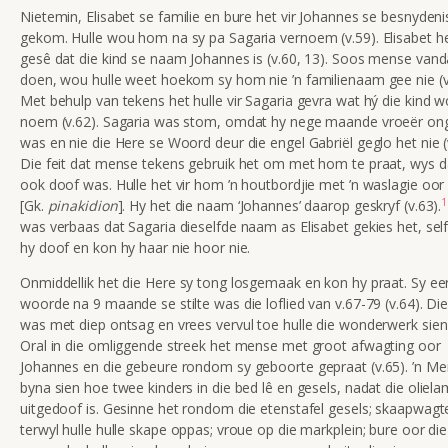
Nietemin, Elisabet se familie en bure het vir Johannes se besnydeni
gekom. Hulle wou hom na sy pa Sagaria vernoem (v.59). Elisabet he
gesê dat die kind se naam Johannes is (v.60, 13). Soos mense van
doen, wou hulle weet hoekom sy hom nie ’n familienaam gee nie (v
Met behulp van tekens het hulle vir Sagaria gevra wat hý die kind 
noem (v.62). Sagaria was stom, omdat hy nege maande vroeër on
was en nie die Here se Woord deur die engel Gabriël geglo het nie (
Die feit dat mense tekens gebruik het om met hom te praat, wys d
ook doof was. Hulle het vir hom ’n houtbordjie met ’n waslagie oo
1
[Gk.
pinakidion
]. Hy het die naam ‘Johannes’ daarop geskryf (v.63).
was verbaas dat Sagaria dieselfde naam as Elisabet gekies het, sel
hy doof en kon hy haar nie hoor nie.
Onmiddellik het die Here sy tong losgemaak en kon hy praat. Sy ee
woorde na 9 maande se stilte was die loflied van v.67-79 (v.64). D
was met diep ontsag en vrees vervul toe hulle die wonderwerk sien 
Oral in die omliggende streek het mense met groot afwagting oor
Johannes en die gebeure rondom sy geboorte gepraat (v.65). ’n Me
byna sien hoe twee kinders in die bed lê en gesels, nadat die oliel
uitgedoof is. Gesinne het rondom die etenstafel gesels; skaapwagt
terwyl hulle hulle skape oppas; vroue op die markplein; bure oor die