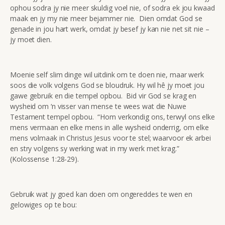
ophou sodra jy nie meer skuldig voel nie, of sodra ek jou kwaad
maak en jy my nie meer bejammer nie. Dien omdat God se
genade in jou hart werk, omdat jy besef jy kan nie net sit nie –
jy moet dien.
Moenie self slim dinge wil uitdink om te doen nie, maar werk
soos die volk volgens God se bloudruk. Hy wil hê jy moet jou
gawe gebruik en die tempel opbou. Bid vir God se krag en
wysheid om ‘n visser van mense te wees wat die Nuwe
Testament tempel opbou. “Hom verkondig ons, terwyl ons elke
mens vermaan en elke mens in alle wysheid onderrig, om elke
mens volmaak in Christus Jesus voor te stel; waarvoor ek arbei
en stry volgens sy werking wat in my werk met krag.”
(Kolossense 1:28-29).
Gebruik wat jy goed kan doen om ongereddes te wen en
gelowiges op te bou: