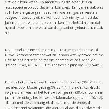
eintlik die koue kraan. By aandete was die skaapvleis en
malvapoeding op voordat almal kon skep. Een gas se vurk was
vuil. Toe die gaste gaan slaap het, was een gas se vensters
vasgeverf, sodat hy dit nie kon oopmaak nie. Jy kan raai dat
Jack nie bereid was om die volle rekening te betaal nie, en dat
hy in die toekoms nie weer van die gastehuis gebruik sou maak
nie.
Net so stel God nie belang in ‘n Ou Testament tabernakel of
Nuwe Testament ‘tempel’ wat nie is soos wat Hy beveel het nie.
God sal ons net seën en tot ons neerdaal as ons sy bevele
uitvoer (39:43, 40:34-38). Dit is basies die punt van 39:32-40:38.
Die volk het die tabernakel en alles daarin voltooi (39:32). Hulle
het alles voor Moses gebring (39:33-41). Hy moes kyk dat dit
volgens plan was, en het toe die volk geseën (39:43). Byna een
jaar na die uittog, het Moses die tabernakel opgeslaan (40:1-2):
die ark met die voorhangsel, die tafel met die brode, die
kandelaar met sy lampies, die wierook altaar, die gordyn vir die