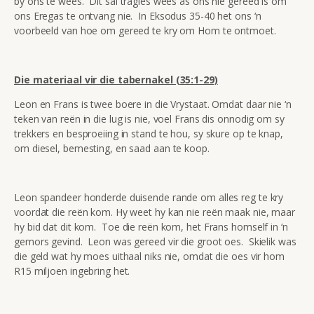
by ons te wees. Dit sal tragies wees as ons nie gereed is om
ons Eregas te ontvang nie. In Eksodus 35-40 het ons ‘n
voorbeeld van hoe om gereed te kry om Hom te ontmoet.
Die materiaal vir die tabernakel (35:1-29)
Leon en Frans is twee boere in die Vrystaat. Omdat daar nie ‘n
teken van reën in die lug is nie, voel Frans dis onnodig om sy
trekkers en besproeiing in stand te hou, sy skure op te knap,
om diesel, bemesting, en saad aan te koop.
Leon spandeer honderde duisende rande om alles reg te kry
voordat die reën kom. Hy weet hy kan nie reën maak nie, maar
hy bid dat dit kom. Toe die reën kom, het Frans homself in ‘n
gemors gevind. Leon was gereed vir die groot oes. Skielik was
die geld wat hy moes uithaal niks nie, omdat die oes vir hom
R15 miljoen ingebring het.