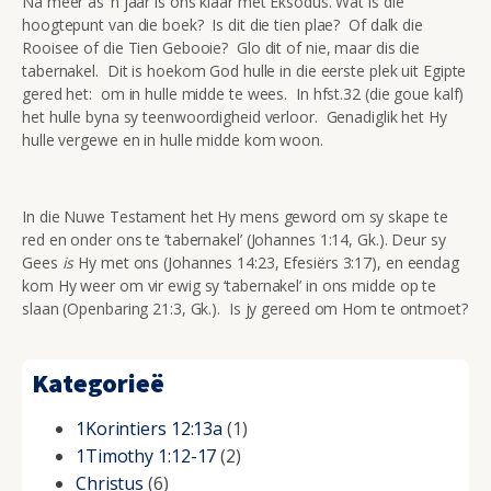
Na meer as ‘n jaar is ons klaar met Eksodus. Wat is die
hoogtepunt van die boek? Is dit die tien plae? Of dalk die
Rooisee of die Tien Gebooie? Glo dit of nie, maar dis die
tabernakel. Dit is hoekom God hulle in die eerste plek uit Egipte
gered het: om in hulle midde te wees. In hfst.32 (die goue kalf)
het hulle byna sy teenwoordigheid verloor. Genadiglik het Hy
hulle vergewe en in hulle midde kom woon.
In die Nuwe Testament het Hy mens geword om sy skape te
red en onder ons te ‘tabernakel’ (Johannes 1:14, Gk.). Deur sy
Gees
is
Hy met ons (Johannes 14:23, Efesiërs 3:17), en eendag
kom Hy weer om vir ewig sy ‘tabernakel’ in ons midde op te
slaan (Openbaring 21:3, Gk.). Is jy gereed om Hom te ontmoet?
Kategorieë
1Korintiers 12:13a
(1)
1Timothy 1:12-17
(2)
Christus
(6)