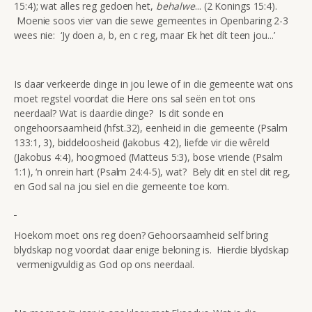
15:4); wat alles reg gedoen het,
behalwe
... (2 Konings 15:4).
Moenie soos vier van die sewe gemeentes in Openbaring 2-3
wees nie: ‘Jy doen a, b, en c reg, maar Ek het dít teen jou...’
Is daar verkeerde dinge in jou lewe of in die gemeente wat ons
moet regstel voordat die Here ons sal seën en tot ons
neerdaal? Wat is daardie dinge? Is dit sonde en
ongehoorsaamheid (hfst.32), eenheid in die gemeente (Psalm
133:1, 3), biddeloosheid (Jakobus 4:2), liefde vir die wêreld
(Jakobus 4:4), hoogmoed (Matteus 5:3), bose vriende (Psalm
1:1), ‘n onrein hart (Psalm 24:4-5), wat? Bely dit en stel dit reg,
en God sal na jou siel en die gemeente toe kom.
Hoekom moet ons reg doen? Gehoorsaamheid self bring
blydskap nog voordat daar enige beloning is. Hierdie blydskap
vermenigvuldig as God op ons neerdaal.