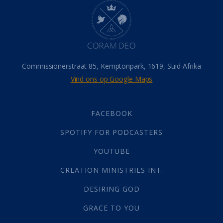
Hemel
(31)
Israel
(14)
Millennium
(1)
Oordeelsdag
(19)
Verheerlikte liggaam
(3)
Commissionerstraat 85, Kemptonpark, 1619, Suid-Afrika
Wederkoms
(27)
Vind ons op Google Maps
Gebed
(87)
Dankbaarheid
(5)
Die Onse Vader
(12)
FACEBOOK
Vas
(2)
SPOTIFY FOR PODCASTERS
God
(392)
Afgode
(23)
YOUTUBE
Tien Plae
(5)
CREATION MINISTRIES INT.
Almag
(1)
Alomteenwoordig
(4)
DESIRING GOD
Liefde
(1)
GRACE TO YOU
Alwetendheid
(1)
Christus
(202)