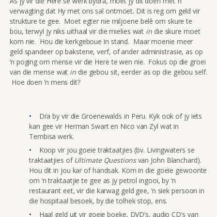
As jy vir die Here se werk bydra, moet jy dit doen met ‘n
verwagting dat Hy met ons sal ontmoet. Dit is reg om geld vir
strukture te gee. Moet egter nie miljoene belê om skure te
bou, terwyl jy niks uithaal vir die mielies wat
in
die skure moet
kom nie. Hou die kerkgeboue in stand. Maar moenie meer
geld spandeer op bakstene, verf, of ander administrasie, as op
‘n poging om mense vir die Here te wen nie. Fokus op die groei
van die mense wat
in
die gebou sit, eerder as op die gebou self.
Hoe doen ‘n mens dit?
Dra by vir die Groenewalds in Peru. Kyk ook of jy iets
kan gee vir Herman Swart en Nico van Zyl wat in
Tembisa werk.
Koop vir jou goeie traktaatjies (bv. Livingwaters se
traktaatjies of
Ultimate Questions
van John Blanchard).
Hou dit in jou kar of handsak. Kom in die goeie gewoonte
om ‘n traktaatjie te gee as jy petrol ingooi, by ‘n
restaurant eet, vir die karwag geld gee, ‘n siek persoon in
die hospitaal besoek, by die tolhek stop, ens.
Haal geld uit vir goeie boeke, DVD’s, audio CD’s van