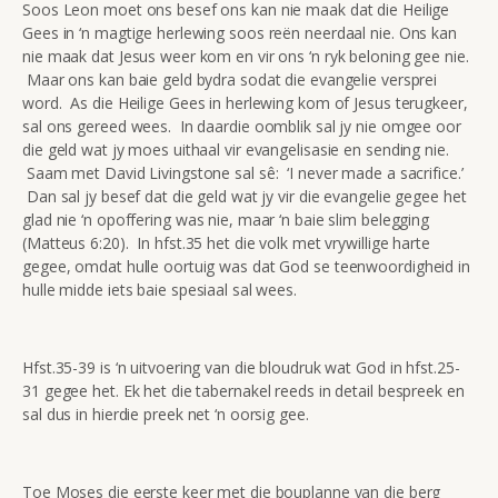
Soos Leon moet ons besef ons kan nie maak dat die Heilige
Gees in ‘n magtige herlewing soos reën neerdaal nie. Ons kan
nie maak dat Jesus weer kom en vir ons ‘n ryk beloning gee nie.
Maar ons kan baie geld bydra sodat die evangelie versprei
word. As die Heilige Gees in herlewing kom of Jesus terugkeer,
sal ons gereed wees. In daardie oomblik sal jy nie omgee oor
die geld wat jy moes uithaal vir evangelisasie en sending nie.
Saam met David Livingstone sal sê: ‘I never made a sacrifice.’
Dan sal jy besef dat die geld wat jy vir die evangelie gegee het
glad nie ‘n opoffering was nie, maar ‘n baie slim belegging
(Matteus 6:20). In hfst.35 het die volk met vrywillige harte
gegee, omdat hulle oortuig was dat God se teenwoordigheid in
hulle midde iets baie spesiaal sal wees.
Hfst.35-39 is ‘n uitvoering van die bloudruk wat God in hfst.25-
31 gegee het. Ek het die tabernakel reeds in detail bespreek en
sal dus in hierdie preek net ‘n oorsig gee.
Toe Moses die eerste keer met die bouplanne van die berg