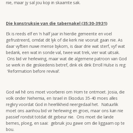
nie, maar jy sal jou kop in skaamte sak.
Die konstruksie van die tabernakel (35:30-39:31)
Ek is reeds elf en ‘n half jaar in hierdie gemeente en voel
gefrustreerd, omdat dit lyk of die kerk nie vooruit gaan nie. As
daar vyftien nuwe mense bykom, is daar drie wat sterf, vyf wat
bedank, een wat in sonde val, twee wat trek, vier wat uitsak.
Ons bid vir herlewing, maar wat die algemene patroon van God
se werk in die geskiedenis betref, dink ek dink Erroll Hulse is reg:
‘Reformation before revival’.
God wil hê ons moet voorberei om Hom te ontmoet. Josia, die
volk onder Nehemia, en Israel in Eksodus 35-40 moes alles
regkry voordat God in heerlikheid neergedaal het. Natuurlik
moet ons aanhou bid vir herlewing en groei, maar ons kan nie
passief rondsit totdat dit gebeur nie. Ons moet die lande
bemes, ploeg, en saai: gebruik jou gawe om die liggaam op te
bou.