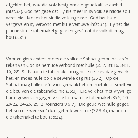
afgeklim het, was die volk besig om die goue kalf te aanbid
(hfst.32). God het gesê dat Hy nie meer in sy volk se midde sou
wees nie. Moses het vir die volk ingetree. God het hulle
vergewe en sy verbond met hulle vernuwe (hfst.34). Hy het die
planne vir die tabernakel gegee en gesê dat die volk dit mag
bou (35:1).
Voor enigiets anders moes die volk die Sabbat gehou het as ‘n
teken van God se hernude verbond met hulle (35:2, 31:16, 34:1,
10, 28). Selfs aan die tabernakel mag hulle net ses dae gewerk
het, en moes hulle op die sewende dag rus (35:2). Op die
Sabbat mag hulle nie ‘n vuur gemaak het om metale te smelt vir
die bou van die tabernakel nie (35:3). Die volk het met vrywillige
harte gewerk en gegee vir die bou van die tabernakel (35:5, 10,
20-22, 24-26, 29, 2 Korintiërs 9:6-7). Die goud wat hulle gegee
het sou nie weer vir ‘n kalf gebruik word nie (32:3-4), maar om
die tabernakel te bou (35:22).