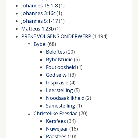
Johannes 15:1-8
(1)
Johannes 3:16c
(1)
Johannes 5:1-17
(1)
Matteus 1:23b
(1)
PREKE VOLGENS ONDERWERP
(1,194)
Bybel
(68)
Beloftes
(20)
Bybelstudie
(6)
Foutloosheid
(1)
God se wil
(3)
Inspirasie
(4)
Leerstelling
(5)
Noodsaaklikheid
(2)
Samestelling
(1)
Christelike Feesdae
(70)
Kersfees
(34)
Nuwejaar
(16)
Paasfees
(10)