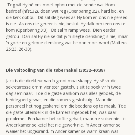
Tog wil Hy hê ons moet ophou met die sonde wat Hom
bedroef (hfst.32), doen wat reg (Openbaring 3:2), hard bid, en
die kerk opbou. Dit sal sleg wees as Hy kom en ons nie gereed
is nie. As ons nie gereed is nie, besluit Hy dalk om teen ons te
kom (Openbaring 3:3). Dit sal ‘n ramp wees. Dien eerder
getrou. Dan sal Hy nie sê dat jy ‘n slegte dienskneg is nie, maar
‘n goeie en getroue dienskneg wat beloon moet word (Matteus
25:23, 26-30).
Die voltooiing van die tabernakel (39:32-40:38)
Jack is die direkteur van ‘n groot maatskappy. Hy sê vir die
sekretaresse om ‘n vier ster gastehuis uit te boek vir ‘n twee
dag seminaar. Toe die gaste aankom was alles geboek, die
beddegoed gewas, en die kamers gestofsuig. Maar die
personeel het nog geskarrel om die beddens op te maak. Toe
die gaste uiteindelik in die kamers ingeboek het, was daar
probleme. Een kamer het koffie gehad, maar nie suiker nie. ‘n
Ander kamer se ketel het nie gewerk nie. ‘n Ander kamer se
waaier het uitgebrand. ‘n Ander kamer se warm kraan was