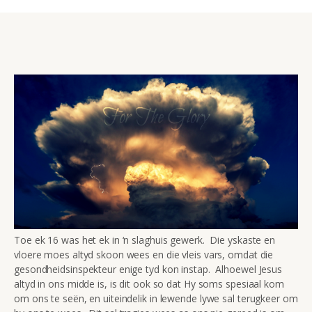
Toe ek 16 was het ek in ‘n slaghuis gewerk. Die yskaste en
vloere moes altyd skoon wees en die vleis vars, omdat die
gesondheidsinspekteur enige tyd kon instap. Alhoewel Jesus
altyd in ons midde is, is dit ook so dat Hy soms spesiaal kom
om ons te seën, en uiteindelik in lewende lywe sal terugkeer om