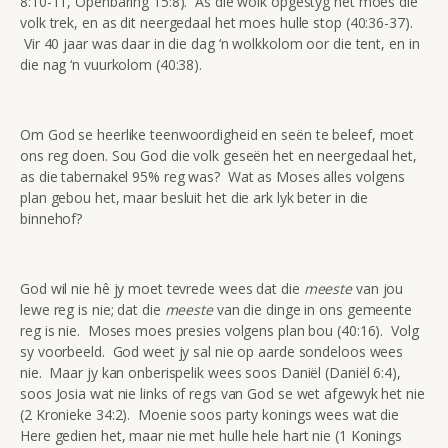
8:10-11, Openbaring 15:8). As die wolk opgestyg het moes die
volk trek, en as dit neergedaal het moes hulle stop (40:36-37).
Vir 40 jaar was daar in die dag ‘n wolkkolom oor die tent, en in
die nag ‘n vuurkolom (40:38).
Om God se heerlike teenwoordigheid en seën te beleef, moet
ons reg doen. Sou God die volk geseën het en neergedaal het,
as die tabernakel 95% reg was? Wat as Moses alles volgens
plan gebou het, maar besluit het die ark lyk beter in die
binnehof?
God wil nie hê jy moet tevrede wees dat die
meeste
van jou
lewe reg is nie; dat die
meeste
van die dinge in ons gemeente
reg is nie. Moses moes presies volgens plan bou (40:16). Volg
sy voorbeeld. God weet jy sal nie op aarde sondeloos wees
nie. Maar jy kan onberispelik wees soos Daniël (Daniël 6:4),
soos Josia wat nie links of regs van God se wet afgewyk het nie
(2 Kronieke 34:2). Moenie soos party konings wees wat die
Here gedien het, maar nie met hulle hele hart nie (1 Konings