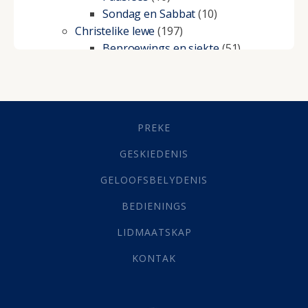
Sondag en Sabbat
(10)
Christelike lewe
(197)
Beproewings en siekte
(51)
Besluitneming
(6)
Dissipline
(10)
Geestelike Groei
(10)
Gehoorsaamheid
(6)
PREKE
Geld
(21)
Grys Areas
(4)
GESKIEDENIS
Hofsake
(2)
GELOOFSBELYDENIS
Lewensdoel
(3)
Selfondersoek
(1)
BEDIENINGS
Vervolging
(19)
LIDMAATSKAP
Werk
(22)
Eindtyd
(142)
KONTAK
Belonings
(4)
Dood
(26)
Hel
(21)