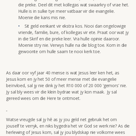
die preke. Deel dit met kollegas wat swaarkry of vrae het.
Hulle is in sulke tye meer vatbaar vir die evangelie.
Moenie die kans mis nie.
Sit geld eenkant vir ekstra kos. Nooi dan ongelowige
vriende, familie, bure, of kollegas vir ete. Praat oor wat jy
in die Skrif en die preke leer. Vra hulle opinie daaroor.
Moenie stry nie. Verwys hulle na die blog toe. Kom in die
gewoonte om hulle saam te nooi kerk toe.
As daar oor vyf jaar 40 mense is wat Jesus leer ken het, as
Jesus kom en jy het 50 of meer mense met die evangelie
beïnvloed, sal jy nie dink jy het R10 000 of 20 000 ‘gemors’ nie.
Jy sal bly wees vir die klein bydrae wat jy kon maak. Jy sal
gereed wees om die Here te ontmoet.
Watse vreugde sal jy hê as jy jou geld net gebruik het om
jouself te verryk, en niks bygedra het vir God se werk nie? As die
herlewing of Jesus kom, sal jy jou blydskap nie volkome wees