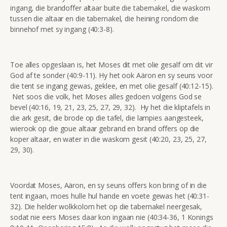
ingang, die brandoffer altaar buite die tabernakel, die waskom
tussen die altaar en die tabernakel, die heining rondom die
binnehof met sy ingang (40:3-8).
Toe alles opgeslaan is, het Moses dit met olie gesalf om dit vir
God af te sonder (40:9-11). Hy het ook Aäron en sy seuns voor
die tent se ingang gewas, geklee, en met olie gesalf (40:12-15).
Net soos die volk, het Moses alles gedoen volgens God se
bevel (40:16, 19, 21, 23, 25, 27, 29, 32). Hy het die kliptafels in
die ark gesit, die brode op die tafel, die lampies aangesteek,
wierook op die goue altaar gebrand en brand offers op die
koper altaar, en water in die waskom gesit (40:20, 23, 25, 27,
29, 30).
Voordat Moses, Aäron, en sy seuns offers kon bring of in die
tent ingaan, moes hulle hul hande en voete gewas het (40:31-
32). Die helder wolkkolom het op die tabernakel neergesak,
sodat nie eers Moses daar kon ingaan nie (40:34-36, 1 Konings