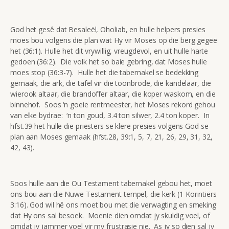
God het gesê dat Besaleël, Oholiab, en hulle helpers presies
moes bou volgens die plan wat Hy vir Moses op die berg gegee
het (36:1). Hulle het dit vrywillig, vreugdevol, en uit hulle harte
gedoen (36:2). Die volk het so baie gebring, dat Moses hulle
moes stop (36:3-7). Hulle het die tabernakel se bedekking
gemaak, die ark, die tafel vir die toonbrode, die kandelaar, die
wierook altaar, die brandoffer altaar, die koper waskom, en die
binnehof. Soos ‘n goeie rentmeester, het Moses rekord gehou
van elke bydrae: ‘n ton goud, 3.4 ton silwer, 2.4 ton koper. In
hfst.39 het hulle die priesters se klere presies volgens God se
plan aan Moses gemaak (hfst.28, 39:1, 5, 7, 21, 26, 29, 31, 32,
42, 43).
Soos hulle aan die Ou Testament tabernakel gebou het, moet
ons bou aan die Nuwe Testament tempel, die kerk (1 Korintiërs
3:16). God wil hê ons moet bou met die verwagting en smeking
dat Hy ons sal besoek. Moenie dien omdat jy skuldig voel, of
omdat jy jammer voel vir my frustrasie nie. As jy so dien sal jy