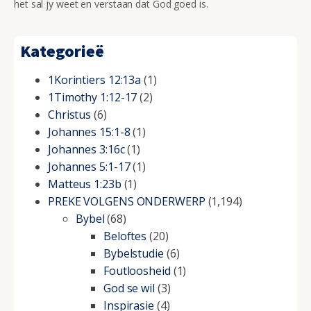
het sal jy weet en verstaan dat God goed is.
Kategorieë
1Korintiers 12:13a
(1)
1Timothy 1:12-17
(2)
Christus
(6)
Johannes 15:1-8
(1)
Johannes 3:16c
(1)
Johannes 5:1-17
(1)
Matteus 1:23b
(1)
PREKE VOLGENS ONDERWERP
(1,194)
Bybel
(68)
Beloftes
(20)
Bybelstudie
(6)
Foutloosheid
(1)
God se wil
(3)
Inspirasie
(4)