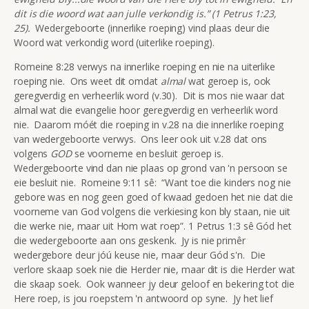
dit is die woord wat aan julle verkondig is.” (1 Petrus 1:23,
25).
Wedergeboorte (innerlike roeping) vind plaas deur die
Woord wat verkondig word (uiterlike roeping).
Romeine 8:28 verwys na innerlike roeping en nie na uiterlike
roeping nie. Ons weet dit omdat
almal
wat geroep is, ook
geregverdig en verheerlik word (v.30). Dit is mos nie waar dat
almal wat die evangelie hoor geregverdig en verheerlik word
nie. Daarom móét die roeping in v.28 na die innerlike roeping
van wedergeboorte verwys. Ons leer ook uit v.28 dat ons
volgens
GOD
se voorneme en besluit geroep is.
Wedergeboorte vind dan nie plaas op grond van 'n persoon se
eie besluit nie. Romeine 9:11 sê: “Want toe die kinders nog nie
gebore was en nog geen goed of kwaad gedoen het nie dat die
voorneme van God volgens die verkiesing kon bly staan, nie uit
die werke nie, maar uit Hom wat roep”. 1 Petrus 1:3 sê Gód het
die wedergeboorte aan ons geskenk. Jy is nie primêr
wedergebore deur jóú keuse nie, maar deur Gód s'n. Die
verlore skaap soek nie die Herder nie, maar dit is die Herder wat
die skaap soek. Ook wanneer jy deur geloof en bekering tot die
Here roep, is jou roepstem 'n antwoord op syne. Jy het lief