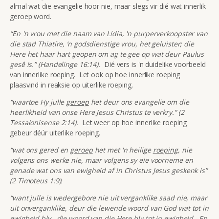
almal wat die evangelie hoor nie, maar slegs vir dié wat innerlik
geroep word.
“En 'n vrou met die naam van Lídia, 'n purperverkoopster van
die stad Thiatíre, ‘n godsdienstige vrou, het geluister; die
Here het haar hart geopen om ag te gee op wat deur Paulus
gesê is.” (Handelinge 16:14).
Dié vers is 'n duidelike voorbeeld
van innerlike roeping. Let ook op hoe innerlike roeping
plaasvind in reaksie op uiterlike roeping.
“waartoe Hy julle
geroep
het deur ons evangelie om die
heerlikheid van onse Here Jesus Christus te verkry.” (2
Tessalonisense 2:14).
Let weer op hoe innerlike roeping
gebeur déúr uiterlike roeping.
“wat ons gered en
geroep
het met 'n heilige
roeping
, nie
volgens ons werke nie, maar volgens sy eie voorneme en
genade wat ons van ewigheid af in Christus Jesus geskenk is”
(2 Timoteus 1:9).
“want julle is wedergebore nie uit verganklike saad nie, maar
uit onverganklike, deur die lewende woord van God wat tot in
ewigheid bly...die woord van die Here bly tot in ewigheid. En