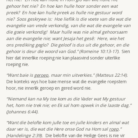
gehoor het nie? En hoe kan hulle hoor sonder een wat
preek? En hoe kan hulle preek as hulle nie gestuur word
nie? Soos geskrywe is: Hoe lieflik is die voete van die wat die
evangelie van vrede verkondig, van die wat die evangelie van
die goeie verkondig! Maar hulle was nie almal gehoorsaam
aan die evangelie nie; want Jesaja het gesê: Here, wie het
ons prediking geglo? Die geloof is dus uit die gehoor, en die
gehoor is deur die woord van God.” (Romeine 10:13-17).
Sien
hier dat innerlike roeping nie kan plaasvind sonder uiterlike
roeping nie.
“Want baie is
geroep
, maar min uitverkies.” (Matteus 22:14).
Die konteks wys hoe baie mense wat die evangelie roepstem
hoor, nie innerlik geroep en gered word nie.
“Niemand kan na My toe kom as die Vader wat My gestuur
het, hom nie trek nie; en Ek sal hom opwek in die laaste dag.”
(Johannes 6:44).
“Want die belofte kom julle toe en julle kinders en almal wat
daar ver is, die wat die Here onse God na Hom sal
roep
.”
(Handelinge 2:39).
Die belofte van die Heilige Gees is nie vir