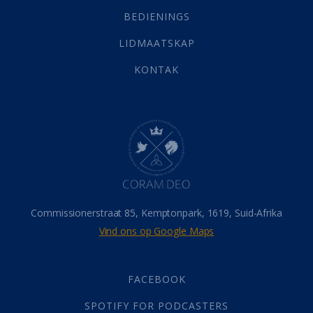
Selfondersoek
(1)
BEDIENINGS
Vervolging
(19)
LIDMAATSKAP
Werk
(22)
Eindtyd
(142)
KONTAK
Belonings
(4)
Dood
(26)
Hel
(21)
Hemel
(31)
Israel
(14)
Millennium
(1)
Oordeelsdag
(19)
Verheerlikte liggaam
(3)
Commissionerstraat 85, Kemptonpark, 1619, Suid-Afrika
Wederkoms
(27)
Vind ons op Google Maps
Gebed
(87)
Dankbaarheid
(5)
Die Onse Vader
(12)
FACEBOOK
Vas
(2)
SPOTIFY FOR PODCASTERS
God
(392)