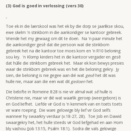
(3) God is goed in verlossing (vers 30)
Toe ek in die laerskool was het ek by die dorp se jaarlikse skou,
ewe skelm 'n stinkbom in die aankondiger se kantoor gebreek.
Vriende het my gewaag om dit te doen. Na 'n paar minute het
die aankondiger gesê dat die persoon wat die stinkbom
gebreek het na die kantoor toe moes kom en 'n R10 beloning
sou kry. 'n Klomp kinders het in die kantoor vergader en gesê
dat húlle die stinkbom gebreek het. Maar ek kon bewys presies
waar die stinkbom gebreek was en het die beloning gekry. Jy
sien, die beloning is nie gegee aan dié wat
gesê
het dit was
hulle nie, maar aan die een wat dit
gedoen
het.
Die belofte in Romeine 8:28 is nie vir almal wat
sê
hulle is
Christene nie, maar vir dié wat waarlik geroep (weergebore) is
en God liefhet. Liefde vir God is 'n kenmerk van en toets toets
vir ware roeping. Die ware gelowige bly lief vir God selfs
wanneer hy swaarkry verduur (v.18-27, 28). Toe Job en Dawid
swaargekry het, het hulle steeds vir God liefgehad en aan Hom
bly vashou (Job 13:15, Psalm 18:1). Sodra die vals gelowige