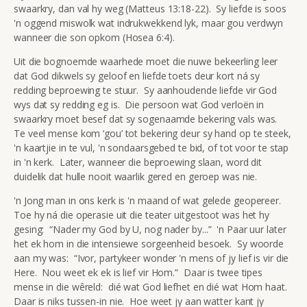
swaarkry, dan val hy weg (Matteus 13:18-22). Sy liefde is soos
'n oggend miswolk wat indrukwekkend lyk, maar gou verdwyn
wanneer die son opkom (Hosea 6:4).
Uit die bognoemde waarhede moet die nuwe bekeerling leer
dat God dikwels sy geloof en liefde toets deur kort ná sy
redding beproewing te stuur. Sy aanhoudende liefde vir God
wys dat sy redding eg is. Die persoon wat God verloën in
swaarkry moet besef dat sy sogenaamde bekering vals was.
Te veel mense kom ‘gou’ tot bekering deur sy hand op te steek,
'n kaartjie in te vul, 'n sondaarsgebed te bid, of tot voor te stap
in 'n kerk. Later, wanneer die beproewing slaan, word dit
duidelik dat hulle nooit waarlik gered en geroep was nie.
'n Jong man in ons kerk is 'n maand of wat gelede geopereer.
Toe hy ná die operasie uit die teater uitgestoot was het hy
gesing: “Nader my God by U, nog nader by...” 'n Paar uur later
het ek hom in die intensiewe sorgeenheid besoek. Sy woorde
aan my was: “Ivor, partykeer wonder 'n mens of jy lief is vir die
Here. Nou weet ek ek is lief vir Hom.” Daar is twee tipes
mense in die wêreld: dié wat God liefhet en dié wat Hom haat.
Daar is niks tussen-in nie. Hoe weet jy aan watter kant jy