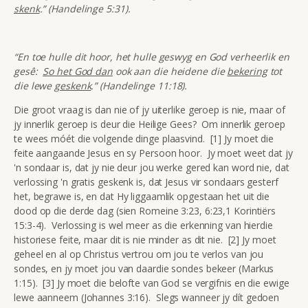
skenk
.” (Handelinge 5:31).
“En toe hulle dit hoor, het hulle geswyg en God verheerlik en
gesê:
So het God dan
ook aan die heidene die
bekering
tot
die lewe
geskenk
.” (Handelinge 11:18).
Die groot vraag is dan nie of jy uiterlike geroep is nie, maar of
jy innerlik geroep is deur die Heilige Gees? Om innerlik geroep
te wees móét die volgende dinge plaasvind. [1] Jy moet die
feite aangaande Jesus en sy Persoon hoor. Jy moet weet dat jy
'n sondaar is, dat jy nie deur jou werke gered kan word nie, dat
verlossing 'n gratis geskenk is, dat Jesus vir sondaars gesterf
het, begrawe is, en dat Hy liggaamlik opgestaan het uit die
dood op die derde dag (sien Romeine 3:23, 6:23,1 Korintiërs
15:3-4). Verlossing is wel meer as die erkenning van hierdie
historiese feite, maar dit is nie minder as dit nie. [2] Jy moet
geheel en al op Christus vertrou om jou te verlos van jou
sondes, en jy moet jou van daardie sondes bekeer (Markus
1:15). [3] Jy moet die belofte van God se vergifnis en die ewige
lewe aanneem (Johannes 3:16). Slegs wanneer jy dít gedoen