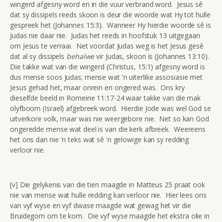
wingerd afgesny word en in die vuur verbrand word. Jesus sê
dat sy dissipels reeds skoon is deur die woorde wat Hy tot hulle
gespreek het (Johannes 15:3). Wanneer Hy hierdie woorde sê is
Judas nie daar nie. Judas het reeds in hoofstuk 13 uitgegaan
om Jesus te verraai. Net voordat Judas weg is het Jesus gesê
dat al sy dissipels
behalwe
vir Judas, skoon is (Johannes 13:10).
Die takke wat van die wingerd (Christus, 15:1) afgesny word is
dus mense soos Judas; mense wat 'n uiterlike assosiasie met
Jesus gehad het, maar onrein en ongered was. Ons kry
dieselfde beeld in Romeine 11:17-24 waar takke van die mak
olyfboom (Israel) afgebreek word. Hierdie Jode was wel God se
uitverkore volk, maar was nie weergebore nie. Net so kan God
ongeredde mense wat deel is van die kerk afbreek. Weereens
het ons dan nie 'n teks wat sê 'n gelowige kan sy redding
verloor nie.
[v] Die gelykenis van die tien maagde in Matteus 25 praat ook
nie van mense wat hulle redding kan verloor nie. Hier lees ons
van vyf wyse en vyf dwase maagde wat gewag het vir die
Bruidegom om te kom. Die vyf wyse maagde het ekstra olie in