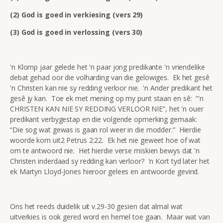
(2) God is goed in verkiesing (vers 29)
(3) God is goed in verlossing (vers 30)
'n Klomp jaar gelede het 'n paar jong predikante 'n vriendelike
debat gehad oor die volharding van die gelowiges. Ek het gesê
'n Christen kan nie sy redding verloor nie. 'n Ander predikant het
gesê jy kan. Toe ek met mening op my punt staan en sê: “'n
CHRISTEN KAN NIE SY REDDING VERLOOR NIE”, het 'n ouer
predikant verbygestap en die volgende opmerking gemaak:
“Die sog wat gewas is gaan rol weer in die modder.” Hierdie
woorde kom uit2 Petrus 2:22. Ek het nie geweet hoe of wat
om te antwoord nie. Het hierdie verse miskien bewys dat 'n
Christen inderdaad sy redding kan verloor? 'n Kort tyd later het
ek Martyn Lloyd-Jones hieroor gelees en antwoorde gevind.
Ons het reeds duidelik uit v.29-30 gesien dat almal wat
uitverkies is ook gered word en hemel toe gaan. Maar wat van