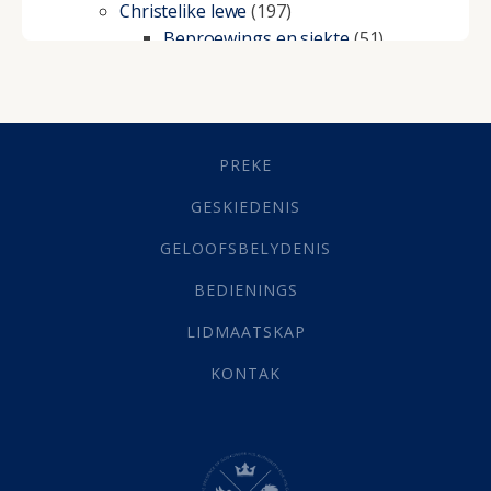
Christelike lewe
(197)
Beproewings en siekte
(51)
Besluitneming
(6)
Dissipline
(10)
Geestelike Groei
(10)
Gehoorsaamheid
(6)
PREKE
Geld
(21)
Grys Areas
(4)
GESKIEDENIS
Hofsake
(2)
GELOOFSBELYDENIS
Lewensdoel
(3)
Selfondersoek
(1)
BEDIENINGS
Vervolging
(19)
LIDMAATSKAP
Werk
(22)
Eindtyd
(142)
KONTAK
Belonings
(4)
Dood
(26)
Hel
(21)
Hemel
(31)