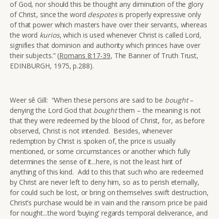
of God, nor should this be thought any diminution of the glory
of Christ, since the word
despotes
is properly expressive only
of that power which masters have over their servants, whereas
the word
kurios
, which is used whenever Christ is called Lord,
signifies that dominion and authority which princes have over
their subjects.” (
Romans 8:17-39
, The Banner of Truth Trust,
EDINBURGH, 1975, p.288).
Weer sê Gill: “When these persons are said to be
bought
–
denying the Lord God that
bought
them – the meaning is not
that they were redeemed by the blood of Christ, for, as before
observed, Christ is not intended. Besides, whenever
redemption by Christ is spoken of, the price is usually
mentioned, or some circumstances or another which fully
determines the sense of it...here, is not the least hint of
anything of this kind. Add to this that such who are redeemed
by Christ are never left to deny him, so as to perish eternally,
for could such be lost, or bring on themselves swift destruction,
Christ’s purchase would be in vain and the ransom price be paid
for nought...the word ‘buying’ regards temporal deliverance, and