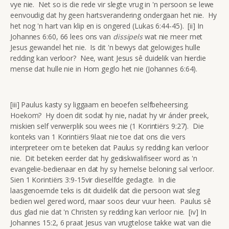
vye nie. Net so is die rede vir slegte vrug in 'n persoon se lewe
eenvoudig dat hy geen hartsverandering ondergaan het nie. Hy
het nog 'n hart van klip en is ongered (Lukas 6:44-45). [ii] In
Johannes 6:60, 66 lees ons van
dissipels
wat nie meer met
Jesus gewandel het nie. Is dit 'n bewys dat gelowiges hulle
redding kan verloor? Nee, want Jesus sê duidelik van hierdie
mense dat hulle nie in Hom geglo het nie (Johannes 6:64).
[iii] Paulus kasty sy liggaam en beoefen selfbeheersing.
Hoekom? Hy doen dit sodat hy nie, nadat hy vir ánder preek,
miskien self verwerplik sou wees nie (1 Korintiërs 9:27). Die
konteks van 1 Korintiërs 9laat nie toe dat ons die vers
interpreteer om te beteken dat Paulus sy redding kan verloor
nie. Dit beteken eerder dat hy gediskwalifiseer word as 'n
evangelie-bedienaar en dat hy sy hemelse beloning sal verloor.
Sien 1 Korintiërs 3:9-15vir dieselfde gedagte. In die
laasgenoemde teks is dit duidelik dat die persoon wat sleg
bedien wel gered word, maar soos deur vuur heen. Paulus sê
dus glad nie dat 'n Christen sy redding kan verloor nie. [iv] In
Johannes 15:2, 6 praat Jesus van vrugtelose takke wat van die