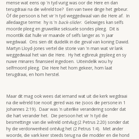
mense wat eens op 'n tyd vurig was oor die Here en dan
terugdraai na die wêreld toe? Een van twee dinge het gebeur.
Òf die persoon is het vir 'n tyd weggedwaal van die Here af. In
alledaagse terme: hy is 'n
back-slider
. Gelowiges kan selfs
moorde pleeg en gruwelike seksuele sondes pleeg. Dit is
moontlik dat hulle vir maande of selfs langer as 'n jaar
wegdwaal. Ons sien dit duidelik in die geval van koning Dawid.
Martyn Lloyd-Jones vertel die storie van 'n man wat vir lank
weggedwaal het van die Here. Hy het egbreuk gepleeg en sy
nuwe minares finansieel ingedoen. Uiteindelik wou hy
selfmoord pleeg. Die Here het hom gekeer, hom laat
terugdraai, en hom herstel.
Maar dit mag ook wees dat iemand wat uit die kerk wegdraai
na die wêreld toe nooit gered was nie (soos die persone in 1
Johannes 2:19). Daar was 'n uiterlike verandering sonder dat
die hart verander het. Die persoon het vir 'n tyd die
besmettinge van die wêreld ontvlug (2 Petrus 2:20) sonder dat
hy die verdorwenheid ontvlug het (2 Petrus 1:4). Met ander
woorde, die vark keer steeds terug na die modder en die hond