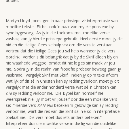
dooies.”
Martyn Lloyd-Jones gee 'n paar prinsiepe vir interpretasie van
moeilike tekste. Ek het ook 'n paar van my eie prinsiepe by
syne bygevoeg. As jy in die toekoms met moeilike verse
vashak, kan jy hierdie prinsiepe gebruik. Heel eerste moet jy die
bid en die Heilige Gees se hulp vra om die vers te verstaan.
Vertrou dat die Heilige Gees jou sal help wanneer jy die vers
oordink. Verder is dit belangrik dat jy by die Skrif alleen bly en
nie waarhede weggooi omdat dit nie logies sin maak vir jou
nie. Sodra jy in die realm van filosofie probeer beweeg gaan jy
vasbrand. Vergelyk Skrif met Skrif. Indien jy op 'n teks afkom
wat lyk of dit sê 'n Christen kan sy redding verloor, moet jy dit
vergelyk met die ander honderd verse wat sê 'n Christen kan
nie
sy redding verloor nie. Die Bybel kan homself nie
weerspreek nie. Jy moet vir jouself oor die een moeilike vers
sê: “Hierdie vers
KAN NIE
beteken 'n gelowige kan sy redding
verloor nie, want die res van die Skrif sal nie so 'n interpretasie
toelaat nie. Die vers móét dus iets anders beteken.”
Interpreteer dus die moeilike verse in die lig van die duidelike