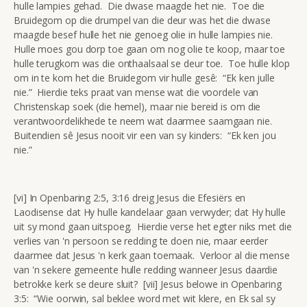
hulle lampies gehad. Die dwase maagde het nie. Toe die
Bruidegom op die drumpel van die deur was het die dwase
maagde besef hulle het nie genoeg olie in hulle lampies nie.
Hulle moes gou dorp toe gaan om nog olie te koop, maar toe
hulle terugkom was die onthaalsaal se deur toe. Toe hulle klop
om in te kom het die Bruidegom vir hulle gesê: “Ek ken julle
nie.” Hierdie teks praat van mense wat die voordele van
Christenskap soek (die hemel), maar nie bereid is om die
verantwoordelikhede te neem wat daarmee saamgaan nie.
Buitendien sê Jesus nooit vir een van sy kinders: “Ek ken jou
nie.”
[vi] In Openbaring 2:5, 3:16 dreig Jesus die Efesiërs en
Laodisense dat Hy hulle kandelaar gaan verwyder; dat Hy hulle
uit sy mond gaan uitspoeg. Hierdie verse het egter niks met die
verlies van 'n persoon se redding te doen nie, maar eerder
daarmee dat Jesus 'n kerk gaan toemaak. Verloor al die mense
van 'n sekere gemeente hulle redding wanneer Jesus daardie
betrokke kerk se deure sluit? [vii] Jesus belowe in Openbaring
3:5: “Wie oorwin, sal beklee word met wit klere, en Ek sal sy