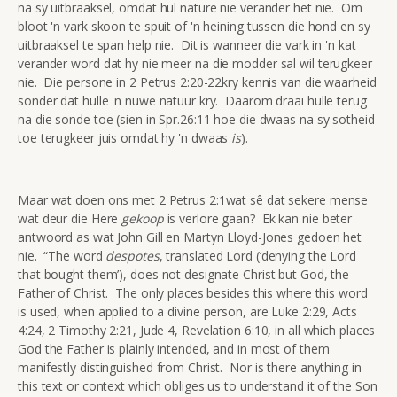
na sy uitbraaksel, omdat hul nature nie verander het nie. Om
bloot 'n vark skoon te spuit of 'n heining tussen die hond en sy
uitbraaksel te span help nie. Dit is wanneer die vark in 'n kat
verander word dat hy nie meer na die modder sal wil terugkeer
nie. Die persone in 2 Petrus 2:20-22kry kennis van die waarheid
sonder dat hulle 'n nuwe natuur kry. Daarom draai hulle terug
na die sonde toe (sien in Spr.26:11 hoe die dwaas na sy sotheid
toe terugkeer juis omdat hy 'n dwaas
is
).
Maar wat doen ons met 2 Petrus 2:1wat sê dat sekere mense
wat deur die Here
gekoop
is verlore gaan? Ek kan nie beter
antwoord as wat John Gill en Martyn Lloyd-Jones gedoen het
nie. “The word
despotes
, translated Lord (‘denying the Lord
that bought them’), does not designate Christ but God, the
Father of Christ. The only places besides this where this word
is used, when applied to a divine person, are Luke 2:29, Acts
4:24, 2 Timothy 2:21, Jude 4, Revelation 6:10, in all which places
God the Father is plainly intended, and in most of them
manifestly distinguished from Christ. Nor is there anything in
this text or context which obliges us to understand it of the Son