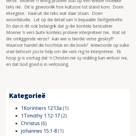
verse. Moenie 'n lering probeer bou op een enkele moeilike
teks nie. Dit is gewoonlik hoe kultusse tot stand kom. Doen
eksegese. Haal uit die teks wat daar staan. Doen
woordstudie. Let op die detail van 'n bepaalde Skrifgedeelte.
En dan is dit ook belangrik dat jy die konteks bestudeer.
Moenie 'n vers buite konteks probeer interpreteer nie. Wat sê
die omliggende verse? Aan wie is hierdie verse geskryf?
Waaroor handel die hoofstuk en die boek? Antwoorde op sulke
vrae behoort jou te help om die vers reg te interpreteer. Ek
hoop jy is oortuig dat 'n Christen nie sy redding kan verloor nie,
en dat God goed is in verlossing.
Kategorieë
1Korintiers 12:13a
(1)
1Timothy 1:12-17
(2)
Christus
(6)
Johannes 15:1-8
(1)