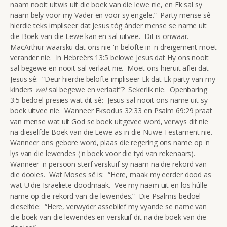
naam nooit uitwis uit die boek van die lewe nie, en Ek sal sy
naam bely voor my Vader en voor sy engele.” Party mense sê
hierdie teks impliseer dat Jesus tóg ánder mense se name uit
die Boek van die Lewe kan en sal uitvee. Dit is onwaar.
MacArthur waarsku dat ons nie 'n belofte in 'n dreigement moet
verander nie. In Hebreërs 13:5 belowe Jesus dat Hy ons nooit
sal begewe en nooit sal verlaat nie. Moet ons hieruit aflei dat
Jesus sê: “Deur hierdie belofte impliseer Ek dat Ek party van my
kinders
wel
sal begewe en verlaat”? Sekerlik nie. Openbaring
3:5 bedoel presies wat dit sê: Jesus sal nooit ons name uit sy
boek uitvee nie. Wanneer Eksodus 32:33 en Psalm 69:29 praat
van mense wat uit God se boek uitgevee word, verwys dit nie
na dieselfde Boek van die Lewe as in die Nuwe Testament nie.
Wanneer ons gebore word, plaas die regering ons name op 'n
lys van die lewendes ('n boek voor die tyd van rekenaars).
Wanneer 'n persoon sterf verskuif sy naam na die rekord van
die dooies. Wat Moses sê is: “Here, maak my eerder dood as
wat U die Israeliete doodmaak. Vee my naam uit en los húlle
name op die rekord van die lewendes.” Die Psalmis bedoel
dieselfde: “Here, verwyder asseblief my vyande se name van
die boek van die lewendes en verskuif dit na die boek van die