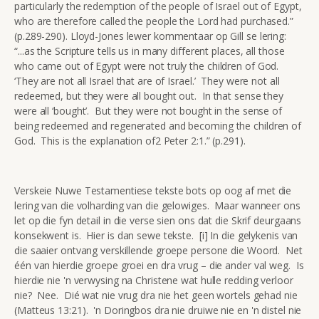
particularly the redemption of the people of Israel out of Egypt,
who are therefore called the people the Lord had purchased.”
(p.289-290). Lloyd-Jones lewer kommentaar op Gill se lering:
“...as the Scripture tells us in many different places, all those
who came out of Egypt were not truly the children of God.
‘They are not all Israel that are of Israel.’ They were not all
redeemed, but they were all bought out. In that sense they
were all ‘bought’. But they were not bought in the sense of
being redeemed and regenerated and becoming the children of
God. This is the explanation of2 Peter 2:1.” (p.291).
Verskeie Nuwe Testamentiese tekste bots op oog af met die
lering van die volharding van die gelowiges. Maar wanneer ons
let op die fyn detail in die verse sien ons dat die Skrif deurgaans
konsekwent is. Hier is dan sewe tekste. [i] In die gelykenis van
die saaier ontvang verskillende groepe persone die Woord. Net
één van hierdie groepe groei en dra vrug – die ander val weg. Is
hierdie nie 'n verwysing na Christene wat hulle redding verloor
nie? Nee. Dié wat nie vrug dra nie het geen wortels gehad nie
(Matteus 13:21). 'n Doringbos dra nie druiwe nie en 'n distel nie