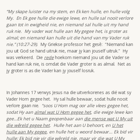
“My skape luister na my stem, en Ek ken hulle, en hulle volg
My. En Ek gee hulle die ewige lewe, en hulle sal nooit verlore
gaan tot in ewigheid nie, en niemand sal hulle uit my hand
ruk nie. My vader wat hulle aan My gegee het, is groter as
almal; en niemand kan hulle uit die hand van my Vader ruk
nie.” (10:27-29).
My Griekse professor het gesê: “Niemand kan
jou uit God se hand uitruk nie, maar jy kan jouself uitruk.” Hy
was verkeerd. Die
rede
hoekom niemand jou uit die Vader se
hand kan ruk nie, is omdat die Vader groter is as almal. Net as
jy groter is as die Vader kan jy jouself losruk.
In Johannes 17 verwys Jesus na die uitverkorenes as dié wat sy
Vader Hom gegee het. Hy sal hulle bewaar, sodat hulle nooit
verlore gaan nie.
“soos U Hom mag oor alle vlees gegee het,
sodat Hy aan
almal wat U Hom gegee het
, die ewige lewe kan
gee...Ek het u Naam geopenbaar aan
die mense wat U My uit
die wêreld gegee het
. Hulle het aan U behoort, en
U het
hulle aan My gegee
, en hulle het u woord bewaar... Ek bid vir
hulle; Ek bid nie vir die wêreld nie, maar vir
die wat U My