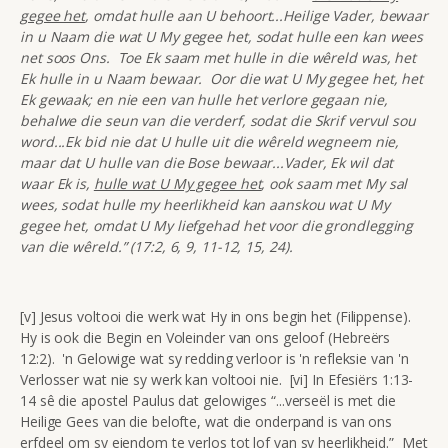
gegee het
, omdat hulle aan U behoort...Heilige Vader, bewaar
in u Naam die wat U My gegee het, sodat hulle een kan wees
net soos Ons. Toe Ek saam met hulle in die wêreld was, het
Ek hulle in u Naam bewaar. Oor die wat U My gegee het, het
Ek gewaak; en nie een van hulle het verlore gegaan nie,
behalwe die seun van die verderf, sodat die Skrif vervul sou
word...Ek bid nie dat U hulle uit die wêreld wegneem nie,
maar dat U hulle van die Bose bewaar...Vader, Ek wil dat
waar Ek is,
hulle wat U My gegee het
, ook saam met My sal
wees, sodat hulle my heerlikheid kan aanskou wat U My
gegee het, omdat U My liefgehad het voor die grondlegging
van die wêreld.” (17:2, 6, 9, 11-12, 15, 24).
[v] Jesus voltooi die werk wat Hy in ons begin het (Filippense).
Hy is ook die Begin en Voleinder van ons geloof (Hebreërs
12:2). 'n Gelowige wat sy redding verloor is 'n refleksie van 'n
Verlosser wat nie sy werk kan voltooi nie. [vi] In Efesiërs 1:13-
14 sê die apostel Paulus dat gelowiges “...verseël is met die
Heilige Gees van die belofte, wat die onderpand is van ons
erfdeel om sy eiendom te verlos tot lof van sy heerlikheid.” Met