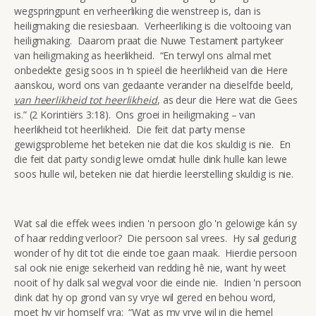
wegspringpunt en verheerliking die wenstreep is, dan is
heiligmaking die resiesbaan. Verheerliking is die voltooing van
heiligmaking. Daarom praat die Nuwe Testament partykeer
van heiligmaking as heerlikheid. “En terwyl ons almal met
onbedekte gesig soos in ‘n spieël die heerlikheid van die Here
aanskou, word ons van gedaante verander na dieselfde beeld,
van heerlikheid tot heerlikheid
, as deur die Here wat die Gees
is.” (2 Korintiërs 3:18). Ons groei in heiligmaking – van
heerlikheid tot heerlikheid. Die feit dat party mense
gewigsprobleme het beteken nie dat die kos skuldig is nie. En
die feit dat party sondig lewe omdat hulle dink hulle kan lewe
soos hulle wil, beteken nie dat hierdie leerstelling skuldig is nie.
Wat sal die effek wees indien 'n persoon glo 'n gelowige kán sy
of haar redding verloor? Die persoon sal vrees. Hy sal gedurig
wonder of hy dit tot die einde toe gaan maak. Hierdie persoon
sal ook nie enige sekerheid van redding hê nie, want hy weet
nooit of hy dalk sal wegval voor die einde nie. Indien 'n persoon
dink dat hy op grond van sy vrye wil gered en behou word,
moet hy vir homself vra: “Wat as my vrye wil in die hemel