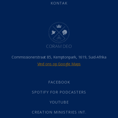
Eindtyd
(142)
KONTAK
Belonings
(4)
Dood
(26)
Hel
(21)
Hemel
(31)
Israel
(14)
Millennium
(1)
Oordeelsdag
(19)
Verheerlikte liggaam
(3)
Commissionerstraat 85, Kemptonpark, 1619, Suid-Afrika
Wederkoms
(27)
Vind ons op Google Maps
Gebed
(87)
Dankbaarheid
(5)
Die Onse Vader
(12)
FACEBOOK
Vas
(2)
SPOTIFY FOR PODCASTERS
God
(392)
Afgode
(23)
YOUTUBE
Tien Plae
(5)
CREATION MINISTRIES INT.
Almag
(1)