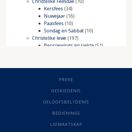
Christelike Feesdae
(70)
Kersfees
(34)
Nuwejaar
(16)
Paasfees
(10)
Sondag en Sabbat
(10)
Christelike lewe
(197)
Beproewings en siekte
(51)
Besluitneming
(6)
Dissipline
(10)
Geestelike Groei
(10)
Gehoorsaamheid
(6)
PREKE
Geld
(21)
Grys Areas
(4)
GESKIEDENIS
Hofsake
(2)
GELOOFSBELYDENIS
Lewensdoel
(3)
Selfondersoek
(1)
BEDIENINGS
Vervolging
(19)
LIDMAATSKAP
Werk
(22)