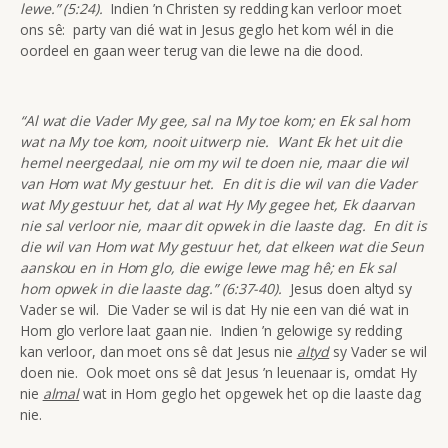
lewe.” (5:24).
Indien ’n Christen sy redding kan verloor moet
ons sê: party van dié wat in Jesus geglo het kom wél in die
oordeel en gaan weer terug van die lewe na die dood.
“Al wat die Vader My gee, sal na My toe kom; en Ek sal hom
wat na My toe kom, nooit uitwerp nie. Want Ek het uit die
hemel neergedaal, nie om my wil te doen nie, maar die wil
van Hom wat My gestuur het. En dit is die wil van die Vader
wat My gestuur het, dat al wat Hy My gegee het, Ek daarvan
nie sal verloor nie, maar dit opwek in die laaste dag. En dit is
die wil van Hom wat My gestuur het, dat elkeen wat die Seun
aanskou en in Hom glo, die ewige lewe mag hê; en Ek sal
hom opwek in die laaste dag.” (6:37-40).
Jesus doen altyd sy
Vader se wil. Die Vader se wil is dat Hy nie een van dié wat in
Hom glo verlore laat gaan nie. Indien ’n gelowige sy redding
kan verloor, dan moet ons sê dat Jesus nie
altyd
sy Vader se wil
doen nie. Ook moet ons sê dat Jesus ’n leuenaar is, omdat Hy
nie
almal
wat in Hom geglo het opgewek het op die laaste dag
nie.