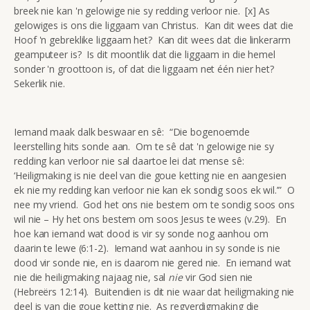
breek nie kan 'n gelowige nie sy redding verloor nie. [x] As
gelowiges is ons die liggaam van Christus. Kan dit wees dat die
Hoof 'n gebreklike liggaam het? Kan dit wees dat die linkerarm
geamputeer is? Is dit moontlik dat die liggaam in die hemel
sonder 'n groottoon is, of dat die liggaam net één nier het?
Sekerlik nie.
Iemand maak dalk beswaar en sê: “Die bogenoemde
leerstelling hits sonde aan. Om te sê dat 'n gelowige nie sy
redding kan verloor nie sal daartoe lei dat mense sê:
‘Heiligmaking is nie deel van die goue ketting nie en aangesien
ek nie my redding kan verloor nie kan ek sondig soos ek wil.’” O
nee my vriend. God het ons nie bestem om te sondig soos ons
wil nie – Hy het ons bestem om soos Jesus te wees (v.29). En
hoe kan iemand wat dood is vir sy sonde nog aanhou om
daarin te lewe (6:1-2). Iemand wat aanhou in sy sonde is nie
dood vir sonde nie, en is daarom nie gered nie. En iemand wat
nie die heiligmaking najaag nie, sal
nie
vir God sien nie
(Hebreërs 12:14). Buitendien is dit nie waar dat heiligmaking nie
deel is van die goue ketting nie. As regverdigmaking die