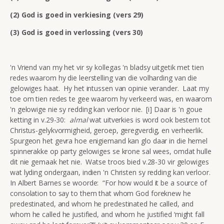
(2) God is goed in verkiesing (vers 29)
(3) God is goed in verlossing (vers 30)
'n
Vriend van my het vir sy kollegas 'n bladsy uitgetik met tien
redes waarom hy die leerstelling van die volharding van die
gelowiges haat. Hy het intussen van opinie verander. Laat my
toe om tien redes te gee waarom hy verkeerd was, en waarom
'n gelowige nie sy redding kan verloor nie. [i] Daar is 'n goue
ketting in v.29-30:
almal
wat uitverkies is word ook bestem tot
Christus-gelykvormigheid, geroep, geregverdig, en verheerlik.
Spurgeon het gevra hoe enigiemand kan glo daar in die hemel
spinnerakke op party gelowiges se krone sal wees, omdat hulle
dit nie gemaak het nie. Watse troos bied v.28-30 vir gelowiges
wat lyding ondergaan, indien 'n Christen sy redding kan verloor.
In Albert Barnes se woorde: “For how would it be a source of
consolation to say to them that whom God foreknew he
predestinated, and whom he predestinated he called, and
whom he called he justified, and whom he justified ‘might fall