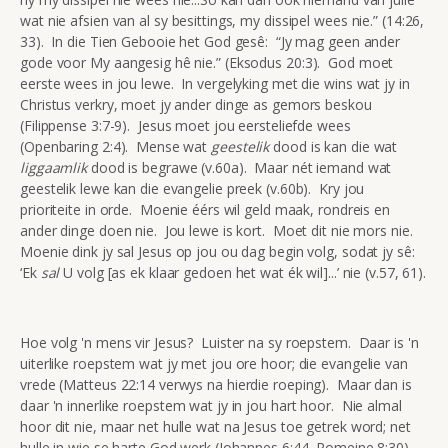
wat nie afsien van al sy besittings, my dissipel wees nie.” (14:26,
33). In die Tien Gebooie het God gesê: “Jy mag geen ander
gode voor My aangesig hê nie.” (Eksodus 20:3). God moet
eerste wees in jou lewe. In vergelyking met die wins wat jy in
Christus verkry, moet jy ander dinge as gemors beskou
(Filippense 3:7-9). Jesus moet jou eersteliefde wees
(Openbaring 2:4). Mense wat
geestelik
dood is kan die wat
liggaamlik
dood is begrawe (v.60a). Maar nét iemand wat
geestelik lewe kan die evangelie preek (v.60b). Kry jou
prioriteite in orde. Moenie éérs wil geld maak, rondreis en
ander dinge doen nie. Jou lewe is kort. Moet dit nie mors nie.
Moenie dink jy sal Jesus op jou ou dag begin volg, sodat jy sê:
‘Ek
sal
U volg [as ek klaar gedoen het wat ék wil]...’ nie (v.57, 61).
Hoe volg 'n mens vir Jesus? Luister na sy roepstem. Daar is 'n
uiterlike roepstem wat jy met jou ore hoor; die evangelie van
vrede (Matteus 22:14 verwys na hierdie roeping). Maar dan is
daar 'n innerlike roepstem wat jy in jou hart hoor. Nie almal
hoor dit nie, maar net hulle wat na Jesus toe getrek word; net
hulle in wie se harte God werk (Johannes 6:44, Romeine 8:30).