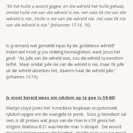
“Ek het hulle u woord gegee, en die wêreld het hulle gehaat,
omdat hulle nie van die wêreld is nie, net soos Ek nie van die
wêreld is nie...Hulle is nie van die wêreld nie, net soos Ek nie
van die wêreld is nie.” (Johannes 17:14, 16).
Is jy iemand wat gemaklik inpas by die goddelose wêreld?
Indien wel moet jy jou redding bevraagteken, want Jesus het
gesê: “As julle van die wêreld was, sou die wêreld sy eiendom
liefhê. Maar omdat julle nie van die wêreld is nie, maar Ek julle
uit die wêreld uitverkies het, daarom haat die wêreld julle.”
(Johannes 15:19).
Jy moet bereid wees om rykdom op te gee (v.59-60)
Martyn Lloyd-Jones het 'n mediese loopbaan en potensiële
rykdom opgee om die evangelie te preek. Soos jy binnekort sal
sien, is dit presies wat Jesus van die man in v.59 gevra het.
Volgens Matteus 8:21 was hierdie man 'n dissipel. Die woord
dissipel beteken eenvoudig ‘leerling’. Hierdie man was nie gered