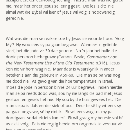
nie, maar het onder Jesus se lering gesit. Die les is dit: nie
almal wat die Bybel wil leer of Jesus wil volg is noodwendig
gered nie.
Wat was die man se reaksie toe hy Jesus se woorde hoor: ‘Volg
My’? Hy wou eers sy pa gaan begrawe. Wanneer 'n geliefde
sterf, het die Jode vir 30 dae getreur. Na 'n jaar het hulle die
dooie persoon herbegrawe (Carson, Beale;
Commentary on
the New Testament Use of the Old Testament
, p.316). Jesus
kon nie vir hom wag nie. Maar daar is waarskynlik 'n ander
betekenis aan die gebeure in v.59-60. Die man se pa was nog
nie dood nie. As gevolg van die hoë temperature in Israel,
moes die Jode 'n persoon binne 24 uur begrawe. Indien hierdie
man se pa reeds dood was, sou hy nie langs die pad met Jesus
gestaan en gesels het nie. Hy sou by die huis gewees het. Die
man se pa is dalk eerder siek of oud. Deur te sê hy wil eers sy
pa gaan begrawe, sê hy eintlik: ‘Ek wil eers wag tot my pa
doodgaan, sodat ek iets kan erf. Ek wil graag my beursie vol hê
as ek U volg. Ek is nie regtig bereid om ongemak te verduur vir
Jesus en sy evangelie nie’.