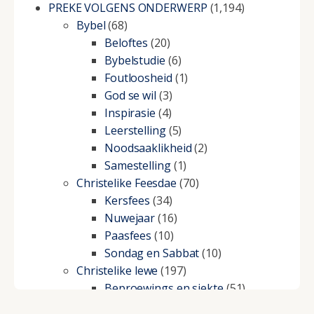
PREKE VOLGENS ONDERWERP
(1,194)
Bybel
(68)
Beloftes
(20)
Bybelstudie
(6)
Foutloosheid
(1)
God se wil
(3)
Inspirasie
(4)
Leerstelling
(5)
Noodsaaklikheid
(2)
Samestelling
(1)
Christelike Feesdae
(70)
Kersfees
(34)
Nuwejaar
(16)
Paasfees
(10)
Sondag en Sabbat
(10)
Christelike lewe
(197)
Beproewings en siekte
(51)
Besluitneming
(6)