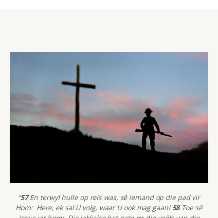
“
57
En terwyl hulle op reis was, sê iemand op die pad vir
Hom: Here, ek sal U volg, waar U ook mag gaan!
58
Toe sê
Jesus vir hom: Die jakkalse het gate en die voëls van die