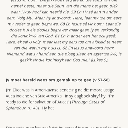
hemel neste, maar die Seun van die mens het geen plek
waar Hy sy hoof kan neerlê nie.
59
En Hy sê aan ‘n ander
een: Volg My. Maar hy antwoord: Here, laat my toe om eers
my vader te gaan begrawe.
60
En Jesus sê vir hom: Laat die
dooies hul eie dooies begrawe; maar gaan jy en verkondig
die koninkryk van God.
61
En ‘n ander een het ook gesê:
Here, ek sal U volg, maar laat my eers toe om afskeid te neem
van die wat in my huis is.
62
En Jesus antwoord hom:
Niemand wat sy hand aan die ploeg slaan en agtertoe kyk, is
geskik vir die koninkryk van God nie.” (Lukas 9).
Jy moet bereid wees om gemak op te gee (v.57-58)
Jim Elliot was 'n Amerikaanse sendeling na die moordlustige
Auca Indiane van Suid-Amerika. In sy dagboek skryf hy: ‘I’m
ready to die for salvation of Aucas’ (
Through Gates of
Splendour
, p.148). Hy het.
Die eerste man het gesê dat hy gereed is om Jesus oral
te volg