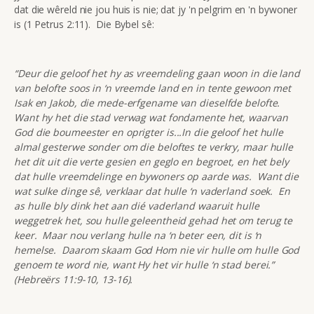
dat die wêreld nie jou huis is nie; dat jy 'n pelgrim en 'n bywoner
is (1 Petrus 2:11). Die Bybel sê:
“Deur die geloof het hy as vreemdeling gaan woon in die land
van belofte soos in ‘n vreemde land en in tente gewoon met
Isak en Jakob, die mede-erfgename van dieselfde belofte.
Want hy het die stad verwag wat fondamente het, waarvan
God die boumeester en oprigter is...In die geloof het hulle
almal gesterwe sonder om die beloftes te verkry, maar hulle
het dit uit die verte gesien en geglo en begroet, en het bely
dat hulle vreemdelinge en bywoners op aarde was. Want die
wat sulke dinge sê, verklaar dat hulle ‘n vaderland soek. En
as hulle bly dink het aan dié vaderland waaruit hulle
weggetrek het, sou hulle geleentheid gehad het om terug te
keer. Maar nou verlang hulle na ‘n beter een, dit is ‘n
hemelse. Daarom skaam God Hom nie vir hulle om hulle God
genoem te word nie, want Hy het vir hulle ‘n stad berei.”
(Hebreërs 11:9-10, 13-16).