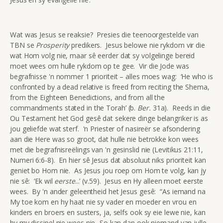
Wat was Jesus se reaksie? Presies die teenoorgestelde van
TBN se
Prosperity
predikers. Jesus belowe nie rykdom vir die
wat Hom volg nie, maar sê eerder dat sy volgelinge bereid
moet wees om hulle rykdom op te gee. Vir die Jode was
begrafnisse 'n nommer 1 prioriteit – alles moes wag: ‘He who is
confronted by a dead relative is freed from reciting the Shema,
from the Eighteen Benedictions, and from all the
commandments stated in the Torah’ (b.
Ber.
31a). Reeds in die
Ou Testament het God gesê dat sekere dinge belangriker is as
jou geliefde wat sterf. 'n Priester of nasireër se afsondering
aan die Here was so groot, dat hulle nie betrokke kon wees
met die begrafnisreëlings van 'n gesinslid nie (Levitikus 21:11,
Numeri 6:6-8). En hier sê Jesus dat absoluut niks prioriteit kan
geniet bo Hom nie. As Jesus jou roep om Hom te volg, kan jy
nie sê: ‘Ek wil
eerste
...’ (v.59). Jesus en Hy alleen moet eerste
wees. By 'n ander geleentheid het Jesus gesê: “As iemand na
My toe kom en hy haat nie sy vader en moeder en vrou en
kinders en broers en susters, ja, selfs ook sy eie lewe nie, kan
hy my dissipel nie wees nie...So kan dan ook niemand van julle