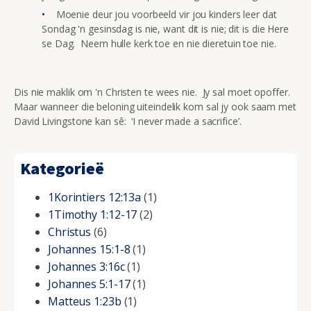
Moenie deur jou voorbeeld vir jou kinders leer dat
Sondag 'n gesinsdag is nie, want dit is nie; dit is die Here
se Dag. Neem hulle kerk toe en nie dieretuin toe nie.
Dis nie maklik om 'n Christen te wees nie. Jy sal moet opoffer.
Maar wanneer die beloning uiteindelik kom sal jy ook saam met
David Livingstone kan sê: ‘I never made a sacrifice’.
Kategorieë
1Korintiers 12:13a
(1)
1Timothy 1:12-17
(2)
Christus
(6)
Johannes 15:1-8
(1)
Johannes 3:16c
(1)
Johannes 5:1-17
(1)
Matteus 1:23b
(1)