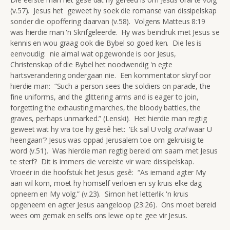
(v.57). Jesus het geweet hy soek die romanse van dissipelskap
sonder die opoffering daarvan (v.58). Volgens Matteus 8:19
was hierdie man 'n Skrifgeleerde. Hy was beïndruk met Jesus se
kennis en wou graag ook die Bybel so goed ken. Die les is
eenvoudig: nie almal wat opgewonde is oor Jesus,
Christenskap of die Bybel het noodwendig 'n egte
hartsverandering ondergaan nie. Een kommentator skryf oor
hierdie man: “Such a person sees the soldiers on parade, the
fine uniforms, and the glittering arms and is eager to join,
forgetting the exhausting marches, the bloody battles, the
graves, perhaps unmarked.” (Lenski). Het hierdie man regtig
geweet wat hy vra toe hy gesê het: ‘Ek sal U volg
oral
waar U
heengaan’? Jesus was oppad Jerusalem toe om gekruisig te
word (v.51). Was hierdie man regtig bereid om saam met Jesus
te sterf? Dit is immers die vereiste vir ware dissipelskap.
Vroeër in die hoofstuk het Jesus gesê: “As iemand agter My
aan wil kom, moet hy homself verloën en sy kruis elke dag
opneem en My volg.” (v.23). Simon het letterlik 'n kruis
opgeneem en agter Jesus aangeloop (23:26). Ons moet bereid
wees om gemak en selfs ons lewe op te gee vir Jesus.