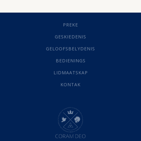
Dissipline
(10)
Geestelike Groei
(10)
Gehoorsaamheid
(6)
PREKE
Geld
(21)
Grys Areas
(4)
GESKIEDENIS
Hofsake
(2)
GELOOFSBELYDENIS
Lewensdoel
(3)
Selfondersoek
(1)
BEDIENINGS
Vervolging
(19)
LIDMAATSKAP
Werk
(22)
Eindtyd
(142)
KONTAK
Belonings
(4)
Dood
(26)
Hel
(21)
Hemel
(31)
Israel
(14)
Millennium
(1)
Oordeelsdag
(19)