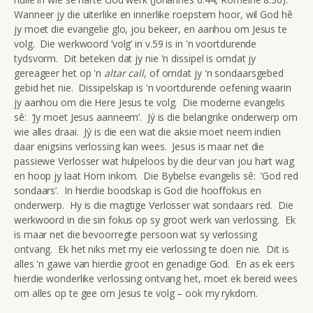
Wanneer jy die uiterlike en innerlike roepstem hoor, wil God hê
jy moet die evangelie glo, jou bekeer, en aanhou om Jesus te
volg. Die werkwoord ‘volg’ in v.59 is in 'n voortdurende
tydsvorm. Dit beteken dat jy nie 'n dissipel is omdat jy
gereageer het op 'n
altar call
, of omdat jy 'n sondaarsgebed
gebid het nie. Dissipelskap is 'n voortdurende oefening waarin
jy aanhou om die Here Jesus te volg. Die moderne evangelis
sê: ‘Jy moet Jesus aanneem’. Jý is die belangrike onderwerp om
wie alles draai. Jý is die een wat die aksie moet neem indien
daar enigsins verlossing kan wees. Jesus is maar net die
passiewe Verlosser wat hulpeloos by die deur van jou hart wag
en hoop jy laat Hom inkom. Die Bybelse evangelis sê: ‘God red
sondaars’. In hierdie boodskap is God die hooffokus en
onderwerp. Hy is die magtige Verlosser wat sondaars red. Die
werkwoord in die sin fokus op sy groot werk van verlossing. Ek
is maar net die bevoorregte persoon wat sy verlossing
ontvang. Ek het niks met my eie verlossing te doen nie. Dit is
alles 'n gawe van hierdie groot en genadige God. En as ek eers
hierdie wonderlike verlossing ontvang het, moet ek bereid wees
om alles op te gee om Jesus te volg – ook my rykdom.