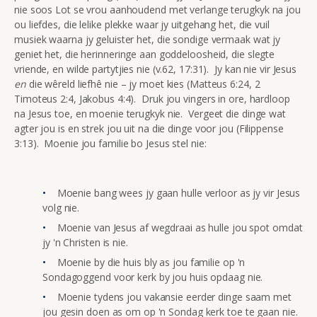
nie soos Lot se vrou aanhoudend met verlange terugkyk na jou
ou liefdes, die lelike plekke waar jy uitgehang het, die vuil
musiek waarna jy geluister het, die sondige vermaak wat jy
geniet het, die herinneringe aan goddeloosheid, die slegte
vriende, en wilde partytjies nie (v.62, 17:31). Jy kan nie vir Jesus
en
die wêreld liefhê nie – jy moet kies (Matteus 6:24, 2
Timoteus 2:4, Jakobus 4:4). Druk jou vingers in ore, hardloop
na Jesus toe, en moenie terugkyk nie. Vergeet die dinge wat
agter jou is en strek jou uit na die dinge voor jou (Filippense
3:13). Moenie jou familie bo Jesus stel nie:
Moenie bang wees jy gaan hulle verloor as jy vir Jesus
volg nie.
Moenie van Jesus af wegdraai as hulle jou spot omdat
jy 'n Christen is nie.
Moenie by die huis bly as jou familie op 'n
Sondagoggend voor kerk by jou huis opdaag nie.
Moenie tydens jou vakansie eerder dinge saam met
jou gesin doen as om op 'n Sondag kerk toe te gaan nie.