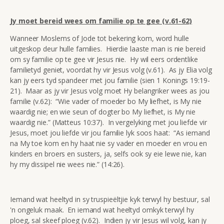
Jy moet bereid wees om familie op te gee (v.61-62)
Wanneer Moslems of Jode tot bekering kom, word hulle
uitgeskop deur hulle families. Hierdie laaste man is nie bereid
om sy familie op te gee vir Jesus nie. Hy wil eers ordentlike
familietyd geniet, voordat hy vir Jesus volg (v.61). As jy Elia volg
kan jy eers tyd spandeer met jou familie (sien 1 Konings 19:19-
21). Maar as jy vir Jesus volg moet Hy belangriker wees as jou
familie (v.62): “Wie vader of moeder bo My liefhet, is My nie
waardig nie; en wie seun of dogter bo My liefhet, is My nie
waardig nie.” (Matteus 10:37). In vergelyking met jou liefde vir
Jesus, moet jou liefde vir jou familie lyk soos haat: “As iemand
na My toe kom en hy haat nie sy vader en moeder en vrou en
kinders en broers en susters, ja, selfs ook sy eie lewe nie, kan
hy my dissipel nie wees nie.” (14:26).
Iemand wat heeltyd in sy truspieëltjie kyk terwyl hy bestuur, sal
'n ongeluk maak. En iemand wat heeltyd omkyk terwyl hy
ploeg, sal skeef ploeg (v.62). Indien jy vir Jesus wil volg, kan jy