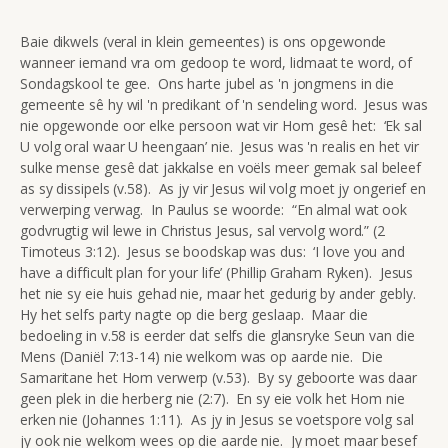
Baie dikwels (veral in klein gemeentes) is ons opgewonde
wanneer iemand vra om gedoop te word, lidmaat te word, of
Sondagskool te gee. Ons harte jubel as 'n jongmens in die
gemeente sê hy wil 'n predikant of 'n sendeling word. Jesus was
nie opgewonde oor elke persoon wat vir Hom gesê het: ‘Ek sal
U volg oral waar U heengaan’ nie. Jesus was 'n realis en het vir
sulke mense gesê dat jakkalse en voëls meer gemak sal beleef
as sy dissipels (v.58). As jy vir Jesus wil volg moet jy ongerief en
verwerping verwag. In Paulus se woorde: “En almal wat ook
godvrugtig wil lewe in Christus Jesus, sal vervolg word.” (2
Timoteus 3:12). Jesus se boodskap was dus: ‘I love you and
have a difficult plan for your life’ (Phillip Graham Ryken). Jesus
het nie sy eie huis gehad nie, maar het gedurig by ander gebly.
Hy het selfs party nagte op die berg geslaap. Maar die
bedoeling in v.58 is eerder dat selfs die glansryke Seun van die
Mens (Daniël 7:13-14) nie welkom was op aarde nie. Die
Samaritane het Hom verwerp (v.53). By sy geboorte was daar
geen plek in die herberg nie (2:7). En sy eie volk het Hom nie
erken nie (Johannes 1:11). As jy in Jesus se voetspore volg sal
jy ook nie welkom wees op die aarde nie. Jy moet maar besef