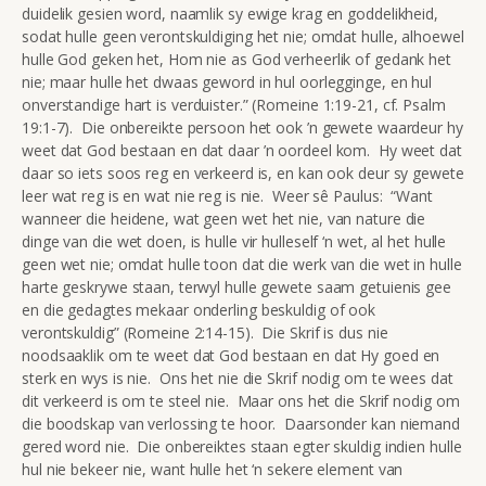
duidelik gesien word, naamlik sy ewige krag en goddelikheid,
sodat hulle geen verontskuldiging het nie; omdat hulle, alhoewel
hulle God geken het, Hom nie as God verheerlik of gedank het
nie; maar hulle het dwaas geword in hul oorlegginge, en hul
onverstandige hart is verduister.” (Romeine 1:19-21, cf. Psalm
19:1-7). Die onbereikte persoon het ook ’n gewete waardeur hy
weet dat God bestaan en dat daar ’n oordeel kom. Hy weet dat
daar so iets soos reg en verkeerd is, en kan ook deur sy gewete
leer wat reg is en wat nie reg is nie. Weer sê Paulus: “Want
wanneer die heidene, wat geen wet het nie, van nature die
dinge van die wet doen, is hulle vir hulleself ‘n wet, al het hulle
geen wet nie; omdat hulle toon dat die werk van die wet in hulle
harte geskrywe staan, terwyl hulle gewete saam getuienis gee
en die gedagtes mekaar onderling beskuldig of ook
verontskuldig” (Romeine 2:14-15). Die Skrif is dus nie
noodsaaklik om te weet dat God bestaan en dat Hy goed en
sterk en wys is nie. Ons het nie die Skrif nodig om te wees dat
dit verkeerd is om te steel nie. Maar ons het die Skrif nodig om
die boodskap van verlossing te hoor. Daarsonder kan niemand
gered word nie. Die onbereiktes staan egter skuldig indien hulle
hul nie bekeer nie, want hulle het ‘n sekere element van