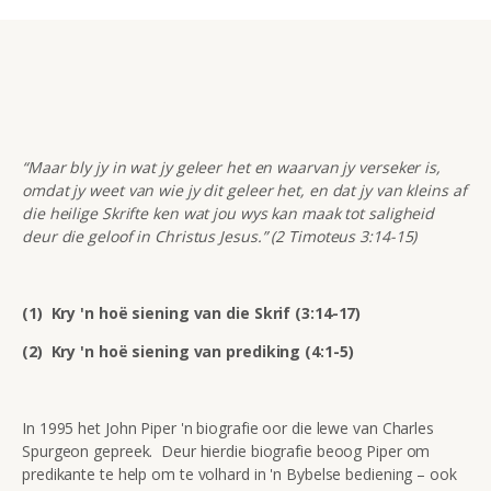
“Maar bly jy in wat jy geleer het en waarvan jy verseker is,
omdat jy weet van wie jy dit geleer het, en dat jy van kleins af
die heilige Skrifte ken wat jou wys kan maak tot saligheid
deur die geloof in Christus Jesus.” (2 Timoteus 3:14-15)
(1) Kry 'n hoë siening van die Skrif (3:14-17)
(2) Kry 'n hoë siening van prediking (4:1-5)
In 1995 het John Piper 'n biografie oor die lewe van Charles
Spurgeon gepreek. Deur hierdie biografie beoog Piper om
predikante te help om te volhard in 'n Bybelse bediening – ook