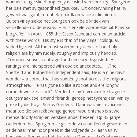
wanneer dinge skeefloop en jy die wind van voor kry. Spurgeon
het baie met sy gesondheid gesukkel. Uit ondervinding het hy
geweet wat gout, rumatiek, en inflammasie in die niere is.
Buiten vir sy siekte het Spurgeon ook baie kritiek van
verskillende oorde ervaar. Hier is enkele voorbeelde uit Piper se
biografie: “In April, 1855 the Essex Standard carried an article
with these words: His style is that of the vulgar colloquial,
varied by rant...All the most solemn mysteries of our holy
religion are by him rudely, roughly and impiously handled.
Common sense is outraged and decency disgusted. His
rantings are interspersed with coarse anecdotes... ...The
Sheffield and Rotherham Independent said, He is a nine days’
wonder – a comet that has suddenly shot across the religious
atmosphere. He has gone up like a rocket and ere long will
come down like a stick”. Verder het hy 'n verskriklike tragedie
deurgemaak toe iemand “brand!” geroep het tydens een van sy
preke by die Royal Surray Gardens. Daar was nie 'n vuur nie,
maar toe die paniekbevange gehoor wou ontsnap is sewe
mense doodgetrap en verskeie ander beseer. Op 33 jarige
ouderdom het Spurgeon se geliefde vrou bedleênd geword en
selde haar man hoor preek in die volgende 27 jaar van sy
bediening. Spurgeon het die aaklige Downgrade Controversy