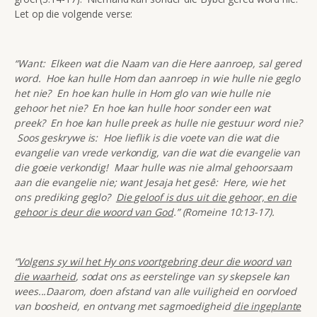
Let op die volgende verse:
“Want: Elkeen wat die Naam van die Here aanroep, sal gered
word. Hoe kan hulle Hom dan aanroep in wie hulle nie geglo
het nie? En hoe kan hulle in Hom glo van wie hulle nie
gehoor het nie? En hoe kan hulle hoor sonder een wat
preek? En hoe kan hulle preek as hulle nie gestuur word nie?
Soos geskrywe is: Hoe lieflik is die voete van die wat die
evangelie van vrede verkondig, van die wat die evangelie van
die goeie verkondig! Maar hulle was nie almal gehoorsaam
aan die evangelie nie; want Jesaja het gesê: Here, wie het
ons prediking geglo?
Die geloof is dus uit die gehoor, en die
gehoor is deur die woord van God
.” (Romeine 10:13-17).
“
Volgens sy wil het Hy ons voortgebring deur die woord van
die waarheid
, sodat ons as eerstelinge van sy skepsele kan
wees...Daarom, doen afstand van alle vuiligheid en oorvloed
van boosheid, en ontvang met sagmoedigheid
die ingeplante