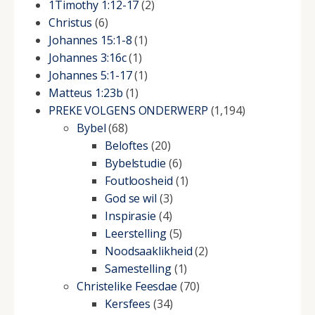
1Timothy 1:12-17
(2)
Christus
(6)
Johannes 15:1-8
(1)
Johannes 3:16c
(1)
Johannes 5:1-17
(1)
Matteus 1:23b
(1)
PREKE VOLGENS ONDERWERP
(1,194)
Bybel
(68)
Beloftes
(20)
Bybelstudie
(6)
Foutloosheid
(1)
God se wil
(3)
Inspirasie
(4)
Leerstelling
(5)
Noodsaaklikheid
(2)
Samestelling
(1)
Christelike Feesdae
(70)
Kersfees
(34)