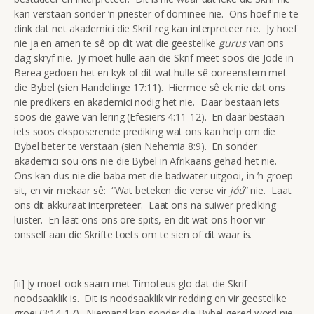
kan verstaan sonder ’n priester of dominee nie. Ons hoef nie te
dink dat net akademici die Skrif reg kan interpreteer nie. Jy hoef
nie ja en amen te sê op dit wat die geestelike
gurus
van ons
dag skryf nie. Jy moet hulle aan die Skrif meet soos die Jode in
Berea gedoen het en kyk of dit wat hulle sê ooreenstem met
die Bybel (sien Handelinge 17:11). Hiermee sê ek nie dat ons
nie predikers en akademici nodig het nie. Daar bestaan iets
soos die gawe van lering (Efesiërs 4:11-12). En daar bestaan
iets soos eksposerende prediking wat ons kan help om die
Bybel beter te verstaan (sien Nehemia 8:9). En sonder
akademici sou ons nie die Bybel in Afrikaans gehad het nie.
Ons kan dus nie die baba met die badwater uitgooi, in ’n groep
sit, en vir mekaar sê: “Wat beteken die verse vir
jóú
” nie. Laat
ons dit akkuraat interpreteer. Laat ons na suiwer prediking
luister. En laat ons ons ore spits, en dit wat ons hoor vir
onsself aan die Skrifte toets om te sien of dit waar is.
[ii] Jy moet ook saam met Timoteus glo dat die Skrif
noodsaaklik is. Dit is noodsaaklik vir redding en vir geestelike
groei (3:14-17). Niemand kan sonder die Bybel gered word nie.