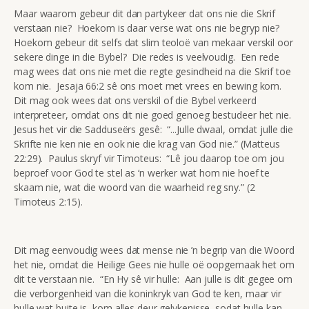
Maar waarom gebeur dit dan partykeer dat ons nie die Skrif
verstaan nie? Hoekom is daar verse wat ons nie begryp nie?
Hoekom gebeur dit selfs dat slim teoloë van mekaar verskil oor
sekere dinge in die Bybel? Die redes is veelvoudig. Een rede
mag wees dat ons nie met die regte gesindheid na die Skrif toe
kom nie. Jesaja 66:2 sê ons moet met vrees en bewing kom.
Dit mag ook wees dat ons verskil of die Bybel verkeerd
interpreteer, omdat ons dit nie goed genoeg bestudeer het nie.
Jesus het vir die Sadduseërs gesê: “...Julle dwaal, omdat julle die
Skrifte nie ken nie en ook nie die krag van God nie.” (Matteus
22:29). Paulus skryf vir Timoteus: “Lê jou daarop toe om jou
beproef voor God te stel as ‘n werker wat hom nie hoef te
skaam nie, wat die woord van die waarheid reg sny.” (2
Timoteus 2:15).
Dit mag eenvoudig wees dat mense nie ’n begrip van die Woord
het nie, omdat die Heilige Gees nie hulle oë oopgemaak het om
dit te verstaan nie. “En Hy sê vir hulle: Aan julle is dit gegee om
die verborgenheid van die koninkryk van God te ken, maar vir
hulle wat buite is, kom alles deur gelykenisse, sodat hulle kan