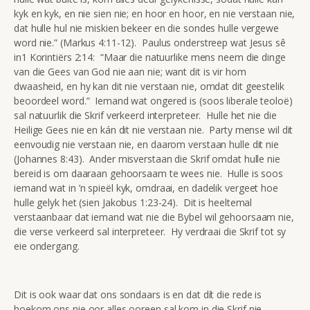
kyk en kyk, en nie sien nie; en hoor en hoor, en nie verstaan nie,
dat hulle hul nie miskien bekeer en die sondes hulle vergewe
word nie.” (Markus 4:11-12). Paulus onderstreep wat Jesus sê
in1 Korintiërs 2:14: “Maar die natuurlike mens neem die dinge
van die Gees van God nie aan nie; want dit is vir hom
dwaasheid, en hy kan dit nie verstaan nie, omdat dit geestelik
beoordeel word.” Iemand wat ongered is (soos liberale teoloë)
sal natuurlik die Skrif verkeerd interpreteer. Hulle het nie die
Heilige Gees nie en kán dit nie verstaan nie. Party mense wil dit
eenvoudig nie verstaan nie, en daarom verstaan hulle dit nie
(Johannes 8:43). Ander misverstaan die Skrif omdat hulle nie
bereid is om daaraan gehoorsaam te wees nie. Hulle is soos
iemand wat in ’n spieël kyk, omdraai, en dadelik vergeet hoe
hulle gelyk het (sien Jakobus 1:23-24). Dit is heeltemal
verstaanbaar dat iemand wat nie die Bybel wil gehoorsaam nie,
die verse verkeerd sal interpreteer. Hy verdraai die Skrif tot sy
eie ondergang.
Dit is ook waar dat ons sondaars is en dat dít die rede is
hoekom ons nie oor alles ooreen sal kom in die Skrif nie.