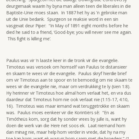
deurgemaak waarin hy byna man alleen teen die liberales in die
Baptiste-Unie moes staan. In 1887 het hy as 'n gebroke man
uit die Unie bedank. Spurgeon se reaksie word in een sin
vasgevat deur Piper: “In May of 1891 eight months before he
died he said to a friend, ‘Good-bye; you will never see me again.
This fight is killing me’.
Paulus was vir 'n laaste keer in die tronk vir die evangelie.
Timoteus was versoek om homself van Paulus te distansieer
en skaam te wees vir die evangelie. Paulus skryf hierdie brief
om vir Timoteus aan te spoor en te bemoedig om nie skaam te
wees vir die evangelie nie, maar om verdrukking te ly (sien 1:8).
Hy herinner vir Timoteus hoe almal hom verlaat het, en vra dus
daardeur dat Timoteus hom nie ook verlaat nie (1:15-17, 4:10,
16). Timoteus was maar iemand wat teruggetrokke en skaam
was. Paulus moes eenkeer vir die Korintiërs sê: “En as
Timótheüs kom, sorg dat hy sonder vrees by julle is, want hy
doen die werk van die Here net soos ek. Laat niemand hom
dan minag nie, maar help hom verder in vrede, dat hy na my
toe kan kom; want ek wag vir hom saam met die broeders.” (1