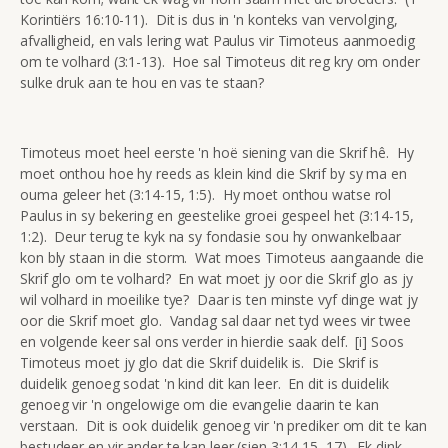
Korintiërs 16:10-11). Dit is dus in 'n konteks van vervolging,
afvalligheid, en vals lering wat Paulus vir Timoteus aanmoedig
om te volhard (3:1-13). Hoe sal Timoteus dit reg kry om onder
sulke druk aan te hou en vas te staan?
Timoteus moet heel eerste 'n hoë siening van die Skrif hê. Hy
moet onthou hoe hy reeds as klein kind die Skrif by sy ma en
ouma geleer het (3:14-15, 1:5). Hy moet onthou watse rol
Paulus in sy bekering en geestelike groei gespeel het (3:14-15,
1:2). Deur terug te kyk na sy fondasie sou hy onwankelbaar
kon bly staan in die storm. Wat moes Timoteus aangaande die
Skrif glo om te volhard? En wat moet jy oor die Skrif glo as jy
wil volhard in moeilike tye? Daar is ten minste vyf dinge wat jy
oor die Skrif moet glo. Vandag sal daar net tyd wees vir twee
en volgende keer sal ons verder in hierdie saak delf. [i] Soos
Timoteus moet jy glo dat die Skrif duidelik is. Die Skrif is
duidelik genoeg sodat 'n kind dit kan leer. En dit is duidelik
genoeg vir 'n ongelowige om die evangelie daarin te kan
verstaan. Dit is ook duidelik genoeg vir 'n prediker om dit te kan
bestudeer en vir ander te kan leer (sien 3:14-15, 17). Ek dink