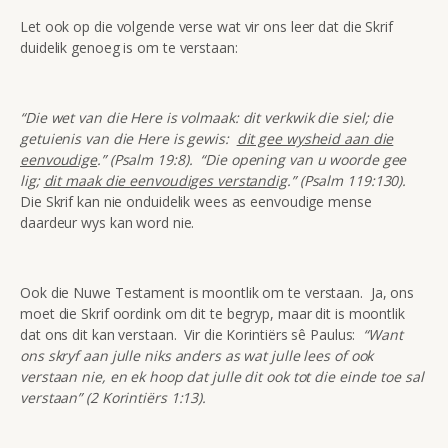
Let ook op die volgende verse wat vir ons leer dat die Skrif
duidelik genoeg is om te verstaan:
“Die wet van die Here is volmaak: dit verkwik die siel; die
getuienis van die Here is gewis:
dit gee wysheid aan die
eenvoudige
.” (Psalm 19:8).
“Die opening van u woorde gee
lig;
dit maak die eenvoudiges verstandig
.” (Psalm 119:130).
Die Skrif kan nie onduidelik wees as eenvoudige mense
daardeur wys kan word nie.
Ook die Nuwe Testament is moontlik om te verstaan. Ja, ons
moet die Skrif oordink om dit te begryp, maar dit is moontlik
dat ons dit kan verstaan. Vir die Korintiërs sê Paulus:
“Want
ons skryf aan julle niks anders as wat julle lees of ook
verstaan nie, en ek hoop dat julle dit ook tot die einde toe sal
verstaan” (2 Korintiërs 1:13).