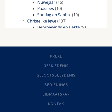
Nuwejaar
(16)
Paasfees
(10)
Sondag en Sabbat
(10)
Christelike lewe
(197)
Beproewings en siekte
(51)
Besluitneming
(6)
Dissipline
(10)
Geestelike Groei
(10)
Gehoorsaamheid
(6)
PREKE
Geld
(21)
Grys Areas
(4)
GESKIEDENIS
Hofsake
(2)
GELOOFSBELYDENIS
Lewensdoel
(3)
Selfondersoek
(1)
BEDIENINGS
Vervolging
(19)
LIDMAATSKAP
Werk
(22)
Eindtyd
(142)
KONTAK
Belonings
(4)