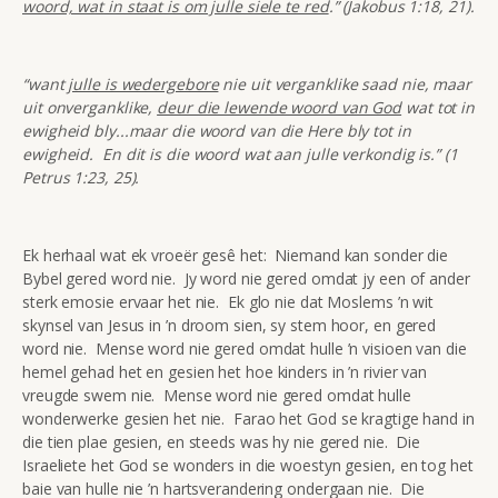
woord, wat in staat is om julle siele te red
.” (Jakobus 1:18, 21).
“want
julle is wedergebore
nie uit verganklike saad nie, maar
uit onverganklike,
deur die lewende woord van God
wat tot in
ewigheid bly...maar die woord van die Here bly tot in
ewigheid. En dit is die woord wat aan julle verkondig is.” (1
Petrus 1:23, 25).
Ek herhaal wat ek vroeër gesê het: Niemand kan sonder die
Bybel gered word nie. Jy word nie gered omdat jy een of ander
sterk emosie ervaar het nie. Ek glo nie dat Moslems ’n wit
skynsel van Jesus in ’n droom sien, sy stem hoor, en gered
word nie. Mense word nie gered omdat hulle ’n visioen van die
hemel gehad het en gesien het hoe kinders in ’n rivier van
vreugde swem nie. Mense word nie gered omdat hulle
wonderwerke gesien het nie. Farao het God se kragtige hand in
die tien plae gesien, en steeds was hy nie gered nie. Die
Israeliete het God se wonders in die woestyn gesien, en tog het
baie van hulle nie ’n hartsverandering ondergaan nie. Die