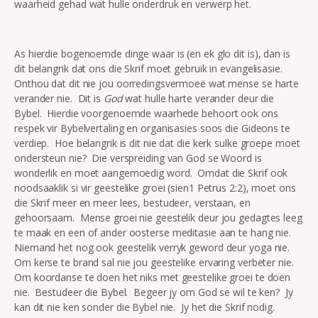
waarheid gehad wat hulle onderdruk en verwerp het.
As hierdie bogenoemde dinge waar is (en ek glo dit is), dan is
dit belangrik dat ons die Skrif moet gebruik in evangelisasie.
Onthou dat dit nie jou oorredingsvermoeë wat mense se harte
verander nie. Dit is
God
wat hulle harte verander deur die
Bybel. Hierdie voorgenoemde waarhede behoort ook ons
respek vir Bybelvertaling en organisasies soos die Gideons te
verdiep. Hoe belangrik is dit nie dat die kerk sulke groepe moet
ondersteun nie? Die verspreiding van God se Woord is
wonderlik en moet aangemoedig word. Omdat die Skrif ook
noodsaaklik si vir geestelike groei (sien1 Petrus 2:2), moet ons
die Skrif meer en meer lees, bestudeer, verstaan, en
gehoorsaam. Mense groei nie geestelik deur jou gedagtes leeg
te maak en een of ander oosterse meditasie aan te hang nie.
Niemand het nog ook geestelik verryk geword deur yoga nie.
Om kerse te brand sal nie jou geestelike ervaring verbeter nie.
Om koordanse te doen het niks met geestelike groei te doen
nie. Bestudeer die Bybel. Begeer jy om God se wil te ken? Jy
kan dit nie ken sonder die Bybel nie. Jy het die Skrif nodig.