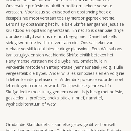
Onvervulde profesie maak dit moeilik om sekere verse te
verstaan. Voor Jesus se kruisdood en opstanding het die
dissipels nie mooi verstaan toe Hy hieroor gepreek het nie.
Eers ná sy opstanding het hulle baie Skrifte aangaande Jesus se
kruisdood en opstanding verstaan. En net so is daar baie dinge
oor die eindtyd wat ons nie nou begryp nie. Daniël het selfs
siek geword toe hy dit nie verstaan nie. Ons sal seker van
mekaar verskil totdat hierdie dinge plaasvind. Eers dán sal ons
kan terugkyk en sien wat hierdie Skrifte eintlik beteken het.
Party mense verstaan nie die Bybel nie, omdat hulle ’n
verkeerde metode van interpretasie (hermeunetiek) volg. Hulle
vergeestelik die Bybel. Ander wil alles simbolies sien en volg nie
’n letterlike interpretasie nie. Ander dink poëtiese woorde moet
letterlik geïnterpreteer word. Die spesifieke genre wat ’n
Skrifgedeelte moet in ag geneem word. Is jy besig met poësie,
geskiedenis, profesie, apokaliptiek, ’n brief, narratief,
wysheidsliteratuur, of wat?
Omdat die Skrif duidelik is kan elke gelowige dit vir homself
bestudeer en interpreteer. Dit is nie waar dat leke die Skrif nie