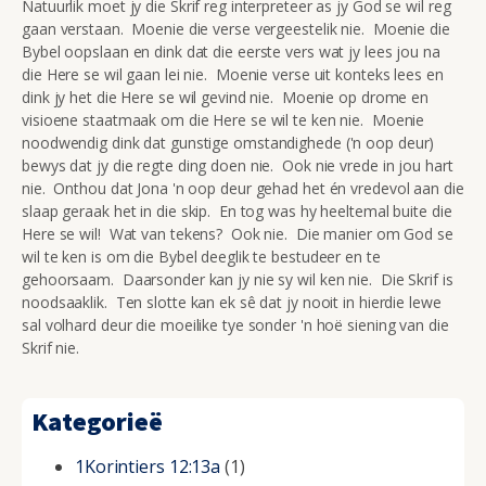
Natuurlik moet jy die Skrif reg interpreteer as jy God se wil reg
gaan verstaan. Moenie die verse vergeestelik nie. Moenie die
Bybel oopslaan en dink dat die eerste vers wat jy lees jou na
die Here se wil gaan lei nie. Moenie verse uit konteks lees en
dink jy het die Here se wil gevind nie. Moenie op drome en
visioene staatmaak om die Here se wil te ken nie. Moenie
noodwendig dink dat gunstige omstandighede ('n oop deur)
bewys dat jy die regte ding doen nie. Ook nie vrede in jou hart
nie. Onthou dat Jona 'n oop deur gehad het én vredevol aan die
slaap geraak het in die skip. En tog was hy heeltemal buite die
Here se wil! Wat van tekens? Ook nie. Die manier om God se
wil te ken is om die Bybel deeglik te bestudeer en te
gehoorsaam. Daarsonder kan jy nie sy wil ken nie. Die Skrif is
noodsaaklik. Ten slotte kan ek sê dat jy nooit in hierdie lewe
sal volhard deur die moeilike tye sonder 'n hoë siening van die
Skrif nie.
Kategorieë
1Korintiers 12:13a
(1)