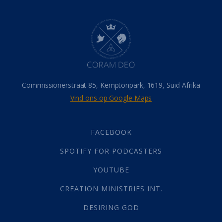
Dood
(26)
Hel
(21)
Hemel
(31)
Israel
(14)
Millennium
(1)
Oordeelsdag
(19)
Verheerlikte liggaam
(3)
Commissionerstraat 85, Kemptonpark, 1619, Suid-Afrika
Wederkoms
(27)
Vind ons op Google Maps
Gebed
(87)
Dankbaarheid
(5)
Die Onse Vader
(12)
FACEBOOK
Vas
(2)
SPOTIFY FOR PODCASTERS
God
(392)
Afgode
(23)
YOUTUBE
Tien Plae
(5)
CREATION MINISTRIES INT.
Almag
(1)
Alomteenwoordig
(4)
DESIRING GOD
Liefde
(1)