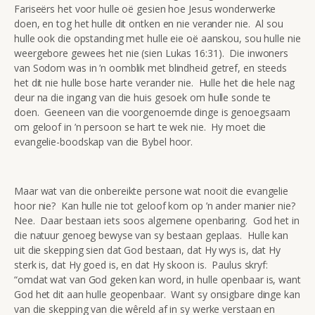
Fariseërs het voor hulle oë gesien hoe Jesus wonderwerke
doen, en tog het hulle dit ontken en nie verander nie. Al sou
hulle ook die opstanding met hulle eie oë aanskou, sou hulle nie
weergebore gewees het nie (sien Lukas 16:31). Die inwoners
van Sodom was in ’n oomblik met blindheid getref, en steeds
het dit nie hulle bose harte verander nie. Hulle het die hele nag
deur na die ingang van die huis gesoek om hulle sonde te
doen. Geeneen van die voorgenoemde dinge is genoegsaam
om geloof in ’n persoon se hart te wek nie. Hy moet die
evangelie-boodskap van die Bybel hoor.
Maar wat van die onbereikte persone wat nooit die evangelie
hoor nie? Kan hulle nie tot geloof kom op ’n ander manier nie?
Nee. Daar bestaan iets soos algemene openbaring. God het in
die natuur genoeg bewyse van sy bestaan geplaas. Hulle kan
uit die skepping sien dat God bestaan, dat Hy wys is, dat Hy
sterk is, dat Hy goed is, en dat Hy skoon is. Paulus skryf:
“omdat wat van God geken kan word, in hulle openbaar is, want
God het dit aan hulle geopenbaar. Want sy onsigbare dinge kan
van die skepping van die wêreld af in sy werke verstaan en