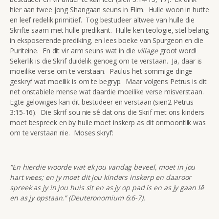
hier aan twee jong Shangaan seuns in Elim. Hulle woon in hutte
en leef redelik primitief. Tog bestudeer altwee van hulle die
Skrifte saam met hulle predikant. Hulle ken teologie, stel belang
in eksposerende prediking, en lees boeke van Spurgeon en die
Puriteine. En dít vir arm seuns wat in die
village
groot word!
Sekerlik is die Skrif duidelik genoeg om te verstaan. Ja, daar is
moeilike verse om te verstaan. Paulus het sommige dinge
geskryf wat moeilik is om te begryp. Maar volgens Petrus is dit
net onstabiele mense wat daardie moeilike verse misverstaan.
Egte gelowiges kan dit bestudeer en verstaan (sien2 Petrus
3:15-16). Die Skrif sou nie sê dat ons die Skrif met ons kinders
moet bespreek en by hulle moet inskerp as dit onmoontlik was
om te verstaan nie. Moses skryf:
“En hierdie woorde wat ek jou vandag beveel, moet in jou
hart wees; en jy moet dit jou kinders inskerp en daaroor
spreek as jy in jou huis sit en as jy op pad is en as jy gaan lê
en as jy opstaan.” (Deuteronomium 6:6-7).