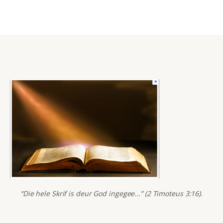
“Die hele Skrif is deur God ingegee...” (2 Timoteus 3:16).