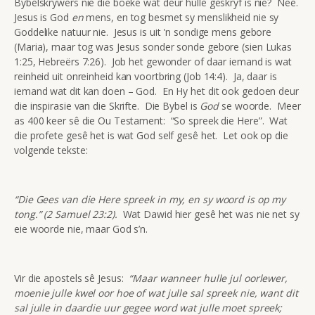
Bybelskrywers nie die boeke wat deur hulle geskryf is nie? Nee.
Jesus is God
en
mens, en tog besmet sy menslikheid nie sy
Goddelike natuur nie. Jesus is uit 'n sondige mens gebore
(Maria), maar tog was Jesus sonder sonde gebore (sien Lukas
1:25, Hebreërs 7:26). Job het gewonder of daar iemand is wat
reinheid uit onreinheid kan voortbring (Job 14:4). Ja, daar is
iemand wat dit kan doen – God. En Hy het dit ook gedoen deur
die inspirasie van die Skrifte. Die Bybel is
God
se woorde. Meer
as 400 keer sê die Ou Testament: “So spreek die Here”. Wat
die profete gesê het is wat God self gesê het. Let ook op die
volgende tekste:
“Die Gees van die Here spreek in my, en sy woord is op my
tong.” (2 Samuel 23:2).
Wat Dawid hier gesê het was nie net sy
eie woorde nie, maar God s’n.
Vir die apostels sê Jesus:
“Maar wanneer hulle jul oorlewer,
moenie julle kwel oor hoe of wat julle sal spreek nie, want dit
sal julle in daardie uur gegee word wat julle moet spreek;