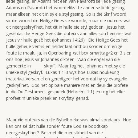
liede gesing, en Adams het een van Pavarotti se liede gesing.
Adams en Pavarotti het woordeliks die ander se liede gesing,
maar elkeen het dit in sy eie styl gesing. So is die Skrif woord
vir die woord die Heilige Gees se woorde, maar die outeurs wat
dit neergeskryf het, het dit in hulle eie styl gedoen. Jesus het
gesê dat die Heilige Gees die outeurs aan alles sou herinner wat
Jesus vir hulle gesê het (Johannes 14:26). Die Heilige Gees het
hulle geheue verfris en helder laat onthou sonder om enige
foute te maak. Ja, in Openbaring <st1:bcv_smarttag>2 en 3 sien
ons hoe Jesus vir Johannes dikteer: “Aan die engel van die
gemeente in ______ skryf”. Maar tog het Johannes met sy eie
unieke styl geskryf. Lukas 1:1-3 wys hoe Lukas noukeurig
materiaal versamel en geredigeer het voordat hy sy evangelie
geskryf het. God het op baie maniere met en deur die profete
in die Ou Testament gespreek (Hebreërs 1:1) en tog het elke
profeet 'n unieke preek en skryfstyl gehad.
Maar die outeurs van die Bybelboeke was almal sondaars. Hoe
kan ons sê dat hulle sonder foute God se boodskap
neergeskryf het? Besmet die menslikheid van die