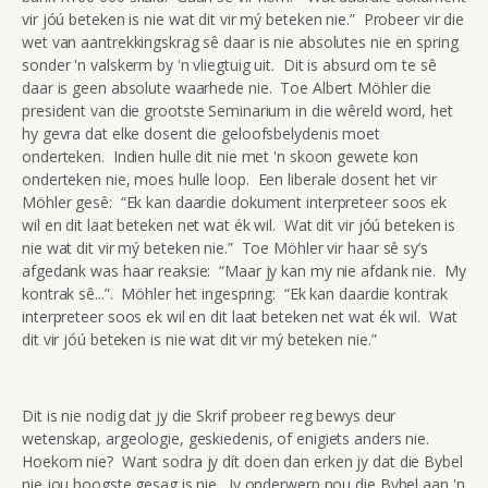
vir jóú beteken is nie wat dit vir mý beteken nie.” Probeer vir die
wet van aantrekkingskrag sê daar is nie absolutes nie en spring
sonder 'n valskerm by 'n vliegtuig uit. Dit is absurd om te sê
daar is geen absolute waarhede nie. Toe Albert Möhler die
president van die grootste Seminarium in die wêreld word, het
hy gevra dat elke dosent die geloofsbelydenis moet
onderteken. Indien hulle dit nie met 'n skoon gewete kon
onderteken nie, moes hulle loop. Een liberale dosent het vir
Möhler gesê: “Ek kan daardie dokument interpreteer soos ek
wil en dit laat beteken net wat ék wil. Wat dit vir jóú beteken is
nie wat dit vir mý beteken nie.” Toe Möhler vir haar sê sy’s
afgedank was haar reaksie: “Maar jy kan my nie afdank nie. My
kontrak sê...”. Möhler het ingespring: “Ek kan daardie kontrak
interpreteer soos ek wil en dit laat beteken net wat ék wil. Wat
dit vir jóú beteken is nie wat dit vir mý beteken nie.”
Dit is nie nodig dat jy die Skrif probeer reg bewys deur
wetenskap, argeologie, geskiedenis, of enigiets anders nie.
Hoekom nie? Want sodra jy dít doen dan erken jy dat die Bybel
nie jou hoogste gesag is nie. Jy onderwerp nou die Bybel aan 'n