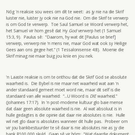
Nóg 'n reaksie sou wees om dít te weet: as jy nie na die Skrif
luister nie, luister jy ook nie na God nie. Om die Skrif te verwerp
is om God te verwerp. Toe Saul Samuel se Woord verwerp het,
het Samuel vir hom gesê dat Hy
God
verwerp het (1 Samuel
15:3, 9). Paulus sê: “Daarom, hy wat dit [Paulus se brief]
verwerp, verwerp nie ‘n mens nie, maar God wat ook sy Heilige
Gees aan ons gegee het.” (1 Tessalonisense 4:8). Moenie die
Skrif minag nie maar buig jou knie en jou nek.
'n Laaste reaksie is om te onthou dat die Skrif God se absolute
waarheid is. Die Bybel is nie maar net waarheid wat aan 'n
ander standaard gemeet moet word nie, maar dit self is die
standaard van alle waarheid: “...U Woord is
DIE
waarheid.”
(Johannes 17:17). In 'n post-moderne kultuur glo baie mense
dat daar geen absolute waarheid is nie. Al wat absoluut is in
hulle gedagtes is die opinie dat daar nie absolutes is nie. Hulle
wil net glo daar is absolutes wanneer dit hulle pas. Probeer om
vir jou bankbestuurder te sê daar is nie absolutes nie as jy die
bank R100 000 skuld. Gaan sê vir hóm: “Wat daardie dokument