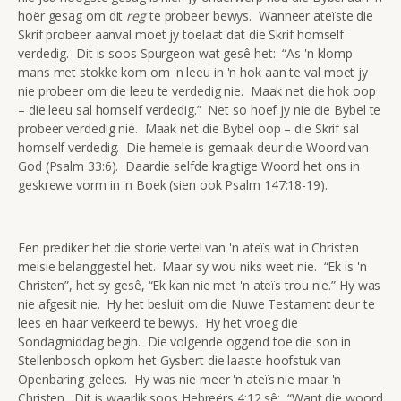
hoër gesag om dit
reg
te probeer bewys. Wanneer ateïste die
Skrif probeer aanval moet jy toelaat dat die Skrif homself
verdedig. Dit is soos Spurgeon wat gesê het: “As 'n klomp
mans met stokke kom om 'n leeu in 'n hok aan te val moet jy
nie probeer om die leeu te verdedig nie. Maak net die hok oop
– die leeu sal homself verdedig.” Net so hoef jy nie die Bybel te
probeer verdedig nie. Maak net die Bybel oop – die Skrif sal
homself verdedig. Die hemele is gemaak deur die Woord van
God (Psalm 33:6). Daardie selfde kragtige Woord het ons in
geskrewe vorm in 'n Boek (sien ook Psalm 147:18-19).
Een prediker het die storie vertel van 'n ateïs wat in Christen
meisie belanggestel het. Maar sy wou niks weet nie. “Ek is 'n
Christen”, het sy gesê, “Ek kan nie met 'n ateïs trou nie.” Hy was
nie afgesit nie. Hy het besluit om die Nuwe Testament deur te
lees en haar verkeerd te bewys. Hy het vroeg die
Sondagmiddag begin. Die volgende oggend toe die son in
Stellenbosch opkom het Gysbert die laaste hoofstuk van
Openbaring gelees. Hy was nie meer 'n ateïs nie maar 'n
Christen. Dit is waarlik soos Hebreërs 4:12 sê: “Want die woord