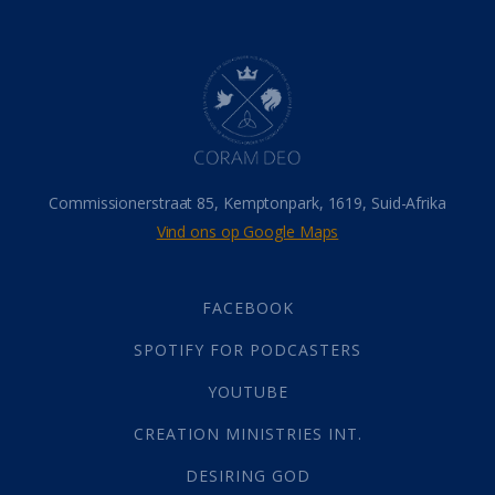
Dood
(26)
Hel
(21)
Hemel
(31)
Israel
(14)
Millennium
(1)
Oordeelsdag
(19)
Verheerlikte liggaam
(3)
Commissionerstraat 85, Kemptonpark, 1619, Suid-Afrika
Wederkoms
(27)
Vind ons op Google Maps
Gebed
(87)
Dankbaarheid
(5)
Die Onse Vader
(12)
FACEBOOK
Vas
(2)
SPOTIFY FOR PODCASTERS
God
(392)
Afgode
(23)
YOUTUBE
Tien Plae
(5)
CREATION MINISTRIES INT.
Almag
(1)
Alomteenwoordig
(4)
DESIRING GOD