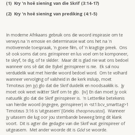
(1) Kry 'n hoë siening van die Skrif (3:14-17)
(2) Kry 'n hoë siening van prediking (4:1-5)
In moderne Afrikaans gebruik ons die woord inspirasie om te
verwys na 'n emosie en determinasie wat ons het na 'n
motiverende toespraak, 'n goeie film, of 'n kragtige preek. Ons
sê ook soms dat ons geïnspireer en lus voel om te komponeer,
te skryf, te dig, of te skilder. Maar dit is glad nie wat ons bedoel
wanneer ons sê dat die Bybel geïnspireer is nie. Ek sal nou
verduidelik wat met hierdie woord bedoel word. Om te volhard
wanneer vervolging of valsheid in die kerk insluip, moet
Timoteus (en jy) glo dat die Skrif duidelik en noodsaaklik is. Jy
moet ook weet wátter Skrif om te glo. [iv] En dan moet jy ook
natuurlik glo dat die Skrif geïnspireer is. 'n Letterlike betekenis
van hierdie woord (ingegee, geïnspireer) in <st1:bcv_smarttag>1
Timoteus 3:16 is ‘uitgeasem’ [Grieks
theopneustos
]. Wanneer
jy uitasem die lug oor jou stembande beweeg bring dit klank
voort. Dit is agter die gedagte van die Skrif wat geïnspireer of
uitgeasem. Met ander woorde dit is
Gód
se woorde.