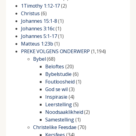
1Timothy 1:12-17
(2)
Christus
(6)
Johannes 15:1-8
(1)
Johannes 3:16c
(1)
Johannes 5:1-17
(1)
Matteus 1:23b
(1)
PREKE VOLGENS ONDERWERP
(1,194)
Bybel
(68)
Beloftes
(20)
Bybelstudie
(6)
Foutloosheid
(1)
God se wil
(3)
Inspirasie
(4)
Leerstelling
(5)
Noodsaaklikheid
(2)
Samestelling
(1)
Christelike Feesdae
(70)
Kersfees
(34)