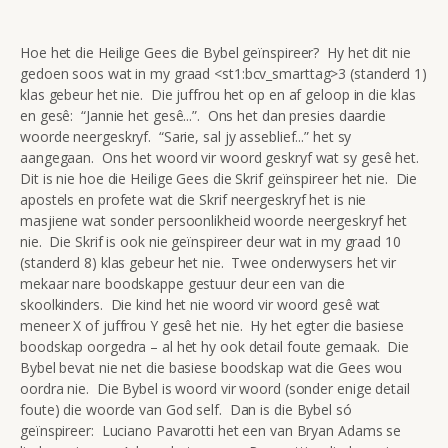
Hoe het die Heilige Gees die Bybel geïnspireer? Hy het dit nie
gedoen soos wat in my graad <st1:bcv_smarttag>3 (standerd 1)
klas gebeur het nie. Die juffrou het op en af geloop in die klas
en gesê: “Jannie het gesê...”. Ons het dan presies daardie
woorde neergeskryf. “Sarie, sal jy asseblief...” het sy
aangegaan. Ons het woord vir woord geskryf wat sy gesê het.
Dit is nie hoe die Heilige Gees die Skrif geïnspireer het nie. Die
apostels en profete wat die Skrif neergeskryf het is nie
masjiene wat sonder persoonlikheid woorde neergeskryf het
nie. Die Skrif is ook nie geïnspireer deur wat in my graad 10
(standerd 8) klas gebeur het nie. Twee onderwysers het vir
mekaar nare boodskappe gestuur deur een van die
skoolkinders. Die kind het nie woord vir woord gesê wat
meneer X of juffrou Y gesê het nie. Hy het egter die basiese
boodskap oorgedra – al het hy ook detail foute gemaak. Die
Bybel bevat nie net die basiese boodskap wat die Gees wou
oordra nie. Die Bybel is woord vir woord (sonder enige detail
foute) die woorde van God self. Dan is die Bybel só
geïnspireer: Luciano Pavarotti het een van Bryan Adams se