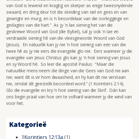
van God is lewend en kragtig en skerper as enige tweesnydende
swaard, en dring deur tot die skeiding van siel en gees en van
gewrigte en murg, en is ‘n beoordelaar van die oorlegginge en
gedagtes van die hart.” As jy 'n lae siening het van die
geskrewe Woord van God (die Bybel), sal jy ook 'n lae en
verdraaide siening hê van die vleesgeworde Woord van God
(Jesus). En natuurlik kan jy nie 'n hoë siening van een van die
twee hê as jy nie eers die evangelie glo nie. Eers wanneer jy die
evangelie van Jesus Christus glo kan jy 'n hoë siening van Jesus
en sy Woord hê. So leer die apostel Paulus: “Maar die
natuurlike mens neem die dinge van die Gees van God nie aan
nie; want dit is vir hom dwaasheid, en hy kan dit nie verstaan
nie, omdat dit geestelik beoordeel word.” (1 Korintiërs 2:14).
Glo die evangelie en kry ’n hoë siening van die Skrif. Dán kan
ons begin praat van hoe om te volhard wanneer jy die wind van
voor het.
Kategorieë
1Korintiers 12:13a
(1)