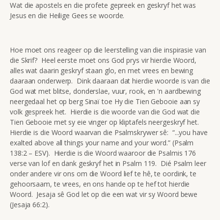
Wat die apostels en die profete gepreek en geskryf het was
Jesus en die Heilige Gees se woorde.
Hoe moet ons reageer op die leerstelling van die inspirasie van
die Skrif? Heel eerste moet ons God prys vir hierdie Woord,
alles wat daarin geskryf staan glo, en met vrees en bewing
daaraan onderwerp. Dink daaraan dat hierdie woorde is van die
God wat met blitse, donderslae, vuur, rook, en 'n aardbewing
neergedaal het op berg Sinaï toe Hy die Tien Gebooie aan sy
volk gespreek het. Hierdie is die woorde van die God wat die
Tien Gebooie met sy eie vinger op kliptafels neergeskryf het.
Hierdie is die Woord waarvan die Psalmskrywer sê: “...you have
exalted above all things your name and your word.” (Psalm
138:2 – ESV). Hierdie is die Woord waaroor die Psalmis 176
verse van lof en dank geskryf het in Psalm 119. Dié Psalm leer
onder andere vir ons om die Woord lief te hê, te oordink, te
gehoorsaam, te vrees, en ons hande op te hef tot hierdie
Woord. Jesaja sê God let op die een wat vir sy Woord bewe
(Jesaja 66:2).