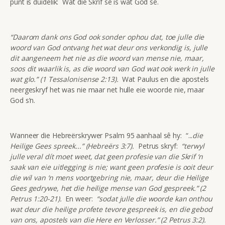
punt is duidelik: Wat die Skrif sê is wat God sê.
“Daarom dank ons God ook sonder ophou dat, toe julle die
woord van God ontvang het wat deur ons verkondig is, julle
dit aangeneem het nie as die woord van mense nie, maar,
soos dit waarlik is, as die woord van God wat ook werk in julle
wat glo.” (1 Tessalonisense 2:13).
Wat Paulus en die apostels
neergeskryf het was nie maar net hulle eie woorde nie, maar
God s’n.
Wanneer die Hebreërskrywer Psalm 95 aanhaal sê hy: “...
die
Heilige Gees spreek...” (Hebreërs 3:7).
Petrus skryf:
“terwyl
julle veral dít moet weet, dat geen profesie van die Skrif ‘n
saak van eie uitlegging is nie; want geen profesie is ooit deur
die wil van ‘n mens voortgebring nie, maar, deur die Heilige
Gees gedrywe, het die heilige mense van God gespreek.” (2
Petrus 1:20-21).
En weer:
“sodat julle die woorde kan onthou
wat deur die heilige profete tevore gespreek is, en die gebod
van ons, apostels van die Here en Verlosser.” (2 Petrus 3:2).