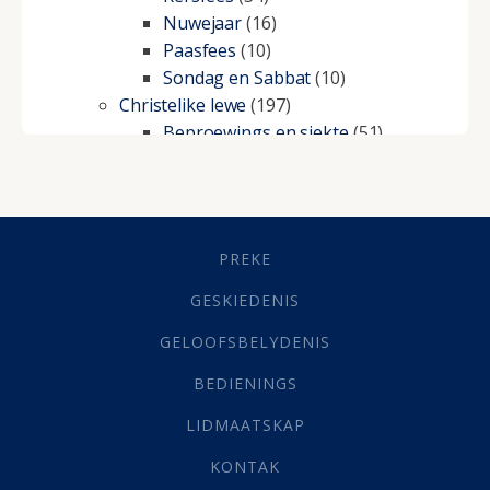
Nuwejaar
(16)
Paasfees
(10)
Sondag en Sabbat
(10)
Christelike lewe
(197)
Beproewings en siekte
(51)
Besluitneming
(6)
Dissipline
(10)
Geestelike Groei
(10)
Gehoorsaamheid
(6)
PREKE
Geld
(21)
Grys Areas
(4)
GESKIEDENIS
Hofsake
(2)
GELOOFSBELYDENIS
Lewensdoel
(3)
Selfondersoek
(1)
BEDIENINGS
Vervolging
(19)
LIDMAATSKAP
Werk
(22)
Eindtyd
(142)
KONTAK
Belonings
(4)