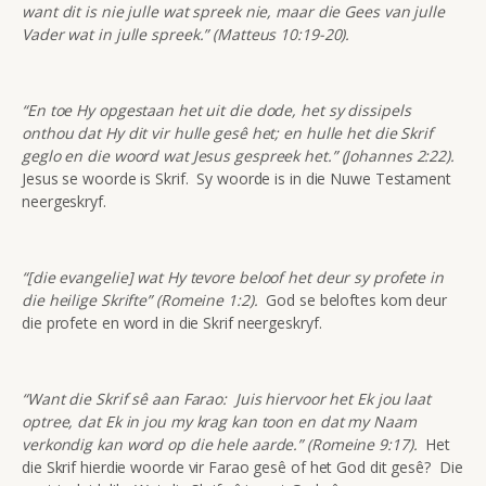
want dit is nie julle wat spreek nie, maar die Gees van julle
Vader wat in julle spreek.” (Matteus 10:19-20).
“En toe Hy opgestaan het uit die dode, het sy dissipels
onthou dat Hy dit vir hulle gesê het; en hulle het die Skrif
geglo en die woord wat Jesus gespreek het.” (Johannes 2:22).
Jesus se woorde is Skrif. Sy woorde is in die Nuwe Testament
neergeskryf.
“[die evangelie] wat Hy tevore beloof het deur sy profete in
die heilige Skrifte” (Romeine 1:2).
God se beloftes kom deur
die profete en word in die Skrif neergeskryf.
“Want die Skrif sê aan Farao: Juis hiervoor het Ek jou laat
optree, dat Ek in jou my krag kan toon en dat my Naam
verkondig kan word op die hele aarde.” (Romeine 9:17).
Het
die Skrif hierdie woorde vir Farao gesê of het God dit gesê? Die