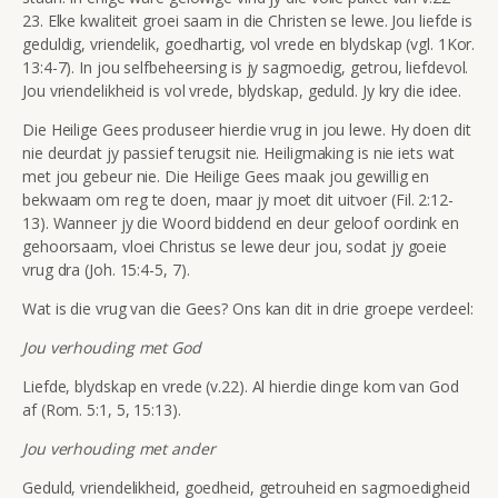
23. Elke kwaliteit groei saam in die Christen se lewe. Jou liefde is
geduldig, vriendelik, goedhartig, vol vrede en blydskap (vgl. 1Kor.
13:4-7). In jou selfbeheersing is jy sagmoedig, getrou, liefdevol.
Jou vriendelikheid is vol vrede, blydskap, geduld. Jy kry die idee.
Die Heilige Gees produseer hierdie vrug in jou lewe. Hy doen dit
nie deurdat jy passief terugsit nie. Heiligmaking is nie iets wat
met jou gebeur nie. Die Heilige Gees maak jou gewillig en
bekwaam om reg te doen, maar jy moet dit uitvoer (Fil. 2:12-
13). Wanneer jy die Woord biddend en deur geloof oordink en
gehoorsaam, vloei Christus se lewe deur jou, sodat jy goeie
vrug dra (Joh. 15:4-5, 7).
Wat is die vrug van die Gees? Ons kan dit in drie groepe verdeel:
Jou verhouding met God
Liefde, blydskap en vrede (v.22). Al hierdie dinge kom van God
af (Rom. 5:1, 5, 15:13).
Jou verhouding met ander
Geduld, vriendelikheid, goedheid, getrouheid en sagmoedigheid