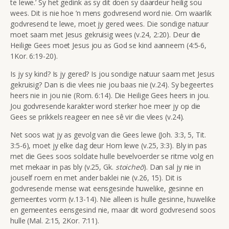
te lewe.’ Sy het gedink as sy dit doen sy daardeur heilig sou
wees. Dit is nie hoe ’n mens godvresend word nie. Om waarlik
godvresend te lewe, moet jy gered wees. Die sondige natuur
moet saam met Jesus gekruisig wees (v.24, 2:20). Deur die
Heilige Gees moet Jesus jou as God se kind aanneem (4:5-6,
1Kor. 6:19-20).
Is jy sy kind? Is jy gered? Is jou sondige natuur saam met Jesus
gekruisig? Dan is die vlees nie jou baas nie (v.24). Sy begeertes
heers nie in jou nie (Rom. 6:14). Die Heilige Gees heers in jou.
Jou godvresende karakter word sterker hoe meer jy op die
Gees se prikkels reageer en nee sê vir die vlees (v.24).
Net soos wat jy as gevolg van die Gees lewe (Joh. 3:3, 5, Tit.
3:5-6), moet jy elke dag deur Hom lewe (v.25, 3:3). Bly in pas
met die Gees soos soldate hulle bevelvoerder se ritme volg en
met mekaar in pas bly (v.25, Gk.
stoicheō
). Dan sal jy nie in
jouself roem en met ander baklei nie (v.26, 15). Dit is
godvresende mense wat eensgesinde huwelike, gesinne en
gemeentes vorm (v.13-14). Nie alleen is hulle gesinne, huwelike
en gemeentes eensgesind nie, maar dit word godvresend soos
hulle (Mal. 2:15, 2Kor. 7:11).