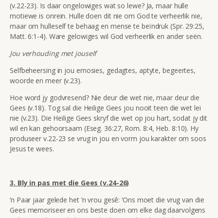
(v.22-23). Is daar ongelowiges wat so lewe? Ja, maar hulle
motiewe is onrein. Hulle doen dit nie om God te verheerlik nie,
maar om hulleself te behaag en mense te beïndruk (Spr. 29:25,
Matt. 6:1-4). Ware gelowiges wil God verheerlik en ander seën.
Jou verhouding met jouself
Selfbeheersing in jou emosies, gedagtes, aptyte, begeertes,
woorde en meer (v.23).
Hoe word jy godvresend? Nie deur die wet nie, maar deur die
Gees (v.18). Tog sal die Heilige Gees jou nooit teen die wet lei
nie (v.23). Die Heilige Gees skryf die wet op jou hart, sodat jy dit
wil en kan gehoorsaam (Eseg. 36:27, Rom. 8:4, Heb. 8:10). Hy
produseer v.22-23 se vrug in jou en vorm jou karakter om soos
Jesus te wees.
3. Bly in pas met die Gees (v.24-26)
’n Paar jaar gelede het ’n vrou gesê: ‘Ons moet die vrug van die
Gees memoriseer en ons beste doen om elke dag daarvolgens