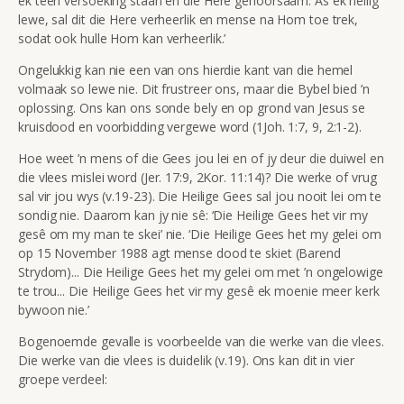
ek teen versoeking staan en die Here gehoorsaam. As ek heilig
lewe, sal dit die Here verheerlik en mense na Hom toe trek,
sodat ook hulle Hom kan verheerlik.’
Ongelukkig kan nie een van ons hierdie kant van die hemel
volmaak so lewe nie. Dit frustreer ons, maar die Bybel bied ’n
oplossing. Ons kan ons sonde bely en op grond van Jesus se
kruisdood en voorbidding vergewe word (1Joh. 1:7, 9, 2:1-2).
Hoe weet ’n mens of die Gees jou lei en of jy deur die duiwel en
die vlees mislei word (Jer. 17:9, 2Kor. 11:14)? Die werke of vrug
sal vir jou wys (v.19-23). Die Heilige Gees sal jou nooit lei om te
sondig nie. Daarom kan jy nie sê: ‘Die Heilige Gees het vir my
gesê om my man te skei’ nie. ‘Die Heilige Gees het my gelei om
op 15 November 1988 agt mense dood te skiet (Barend
Strydom)... Die Heilige Gees het my gelei om met ’n ongelowige
te trou... Die Heilige Gees het vir my gesê ek moenie meer kerk
bywoon nie.’
Bogenoemde gevalle is voorbeelde van die werke van die vlees.
Die werke van die vlees is duidelik (v.19). Ons kan dit in vier
groepe verdeel: