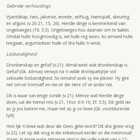
Gebroke verhoudings
Vyandskap, twis, jaloesie, woede, selfsug, tweespalt, skeuring
en afguns (v.20-21, 15, 26). Hierdie dinge is kenmerkend van
ongelowiges (Tit. 3:3). Ongelowiges hou daarvan om te baklei.
Omdat hulle hoogmoedig is, wil hulle reg wees. As iemand hulle
teëgaan, argumenteer hulle of dra hulle ’n wrok.
Losbandigheid
Dronkenskap en gefuif (v.21). Almal weet wat dronkenskap is.
Gefuif (Gk.
kōmos
) verwys na ’n wilde dronkpartytjie vol
seksuele losbandigheid. So iemand soek sy eie plesier. Hy gee
net om vir homself en nie vir die Here of vir ander nie.
Dit is waar van enige sonde (v.21). Mense wat hierdie dinge
doen, sal die hemel mis (v.21, 1Kor. 6:9-10, Ef. 5:5). Dit geld nie
as jy jou bekeer nie, maar net as jy so lewe (Gk. voortdurende
tyd).
Hoe lyk ’n lewe wat deur die Gees gelei word? Dit dra goeie vrug
(v.22). Let op dat vrug in die enkelvoud eerder as die meervoud
staan. In enige ware gelowige vind jy die volle paket van v.22-