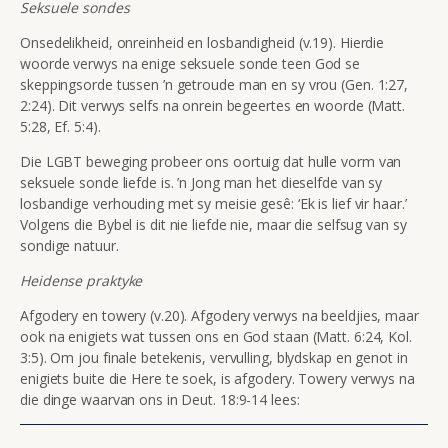
Seksuele sondes
Onsedelikheid, onreinheid en losbandigheid (v.19). Hierdie
woorde verwys na enige seksuele sonde teen God se
skeppingsorde tussen ’n getroude man en sy vrou (Gen. 1:27,
2:24). Dit verwys selfs na onrein begeertes en woorde (Matt.
5:28, Ef. 5:4).
Die LGBT beweging probeer ons oortuig dat hulle vorm van
seksuele sonde liefde is. ’n Jong man het dieselfde van sy
losbandige verhouding met sy meisie gesê: ‘Ek is lief vir haar.’
Volgens die Bybel is dit nie liefde nie, maar die selfsug van sy
sondige natuur.
Heidense praktyke
Afgodery en towery (v.20). Afgodery verwys na beeldjies, maar
ook na enigiets wat tussen ons en God staan (Matt. 6:24, Kol.
3:5). Om jou finale betekenis, vervulling, blydskap en genot in
enigiets buite die Here te soek, is afgodery. Towery verwys na
die dinge waarvan ons in Deut. 18:9-14 lees: