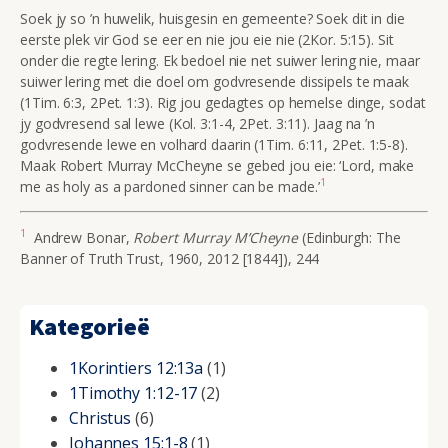
Soek jy so ’n huwelik, huisgesin en gemeente? Soek dit in die
eerste plek vir God se eer en nie jou eie nie (2Kor. 5:15). Sit
onder die regte lering. Ek bedoel nie net suiwer lering nie, maar
suiwer lering met die doel om godvresende dissipels te maak
(1Tim. 6:3, 2Pet. 1:3). Rig jou gedagtes op hemelse dinge, sodat
jy godvresend sal lewe (Kol. 3:1-4, 2Pet. 3:11). Jaag na ’n
godvresende lewe en volhard daarin (1Tim. 6:11, 2Pet. 1:5-8).
Maak Robert Murray McCheyne se gebed jou eie: ‘Lord, make
1
me as holy as a pardoned sinner can be made.’
1
Andrew Bonar,
Robert Murray M’Cheyne
(Edinburgh: The
Banner of Truth Trust, 1960, 2012 [1844]), 244
Kategorieë
1Korintiers 12:13a
(1)
1Timothy 1:12-17
(2)
Christus
(6)
Johannes 15:1-8
(1)