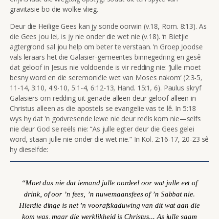
gravitasie bo die wolke vlieg.
Deur die Heilige Gees kan jy sonde oorwin (v.18, Rom. 8:13).
As
die Gees jou lei, is jy nie onder die wet nie (v.18). ’n Bietjie
agtergrond sal jou help om beter te verstaan. ’n Groep Joodse
vals leraars het die Galasiër-gemeentes binnegedring en gesê
dat geloof in Jesus nie voldoende is vir redding nie: ‘Julle moet
besny word en die seremoniële wet van Moses nakom’ (2:3-5,
11-14, 3:10, 4:9-10, 5:1-4, 6:12-13, Hand. 15:1, 6). Paulus skryf
Galasiërs om redding uit genade alleen deur geloof alleen in
Christus alleen as die apostels se evangelie vas te lê. In 5:18
wys hy dat ’n godvresende lewe nie deur reëls kom nie—selfs
nie deur God se reëls nie:
“As julle egter deur die Gees gelei
word, staan julle nie onder die wet nie.” In Kol.
2:16-17, 20-23 sê
hy dieselfde:
“Moet dus nie dat iemand julle oordeel oor wat julle eet of
drink, of oor ’n fees, ’n nuwemaansfees of ’n Sabbat nie.
Hierdie dinge is net ’n voorafskaduwing van dit wat aan die
kom was, maar die werklikheid is Christus...
As julle saam