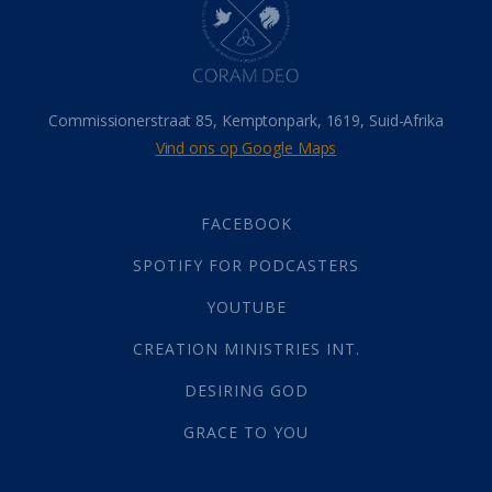
Israel
(14)
Millennium
(1)
Oordeelsdag
(19)
Verheerlikte liggaam
(3)
Commissionerstraat 85, Kemptonpark, 1619, Suid-Afrika
Wederkoms
(27)
Vind ons op Google Maps
Gebed
(87)
Dankbaarheid
(5)
Die Onse Vader
(12)
FACEBOOK
Vas
(2)
SPOTIFY FOR PODCASTERS
God
(392)
Afgode
(23)
YOUTUBE
Tien Plae
(5)
CREATION MINISTRIES INT.
Almag
(1)
Alomteenwoordig
(4)
DESIRING GOD
Liefde
(1)
GRACE TO YOU
Alwetendheid
(1)
Christus
(202)