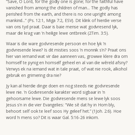
“Save, O Lord, for the godly one is gone; for the faithful have
vanished from among the children of man... The godly has
perished from the earth, and there is no one upright among
mankind...” (
Ps. 12:1, Miga 7:2, ESV). Dit klink of hierdie verse
van ons tyd praat. Daar is baie mense wat godvresend lyk,
maar die krag van ’n heilige lewe ontbreek (2Tim. 3:5).
Waar is die ware godvresende persoon en hoe lyk ’n
godvresende lewe? Is dit misties soos ’n monnik s’n? Praat ons
hier van iemand wat vir dae aanneen vas, growwe klere dra om
homself te pynig en homself geheel en al van die wêreld afsny?
Verwys ek na iemand wat in tale praat, of wat nie rook, alkohol
gebruik en grimering dra nie?
Jy kan al hierdie dinge doen en nog steeds nie godvresende
lewe nie. ’n Godvresende karakter word sigbaar in ’n
gehoorsame lewe. Die godvresende mens se lewe lyk soos
Jesus s’n in die vier Evangelies:
“Wie sê dat hy in Hom bly,
behoort self ook te leef soos Hy geleef het.”
(1Joh. 2:6). Hoe
word ’n mens so? Dit is waar Gal. 5:16-26 inkom.