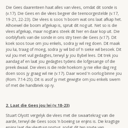
Die Gees daarenteen haat alles van vlees, omdat dit sonde is
(v.17). Die Gees en die vlees begeer die teenoorgestelde (v.17,
19-21, 22-23). Die vlees is soos ’n boom wat ons laat afkap het.
Alhoewel die boom afgekap is, spruit dit nog uit. Net so is die
vlees afgekap, maar nogtans steek dit hier en daar kop uit. Die
oorblyfsels van die sonde in ons stry teen die Gees (v.17). Dit
koek soos toue om jou enkels, sodra jy wil reg doen. Dit maak
jou lui, traag of moeg, sodra jy wil bid of ’n sieke wil besoek. Dit
vul jou met vuil gedagtes, terwyl jy jou Bybel lees. Dit trek jou
aandag af en laat jou gedagtes tydens die lofgesange of die
preek dwaal. Die vlees is die rede hoekom jy nie elke dag reg
doen soos jy graag wil nie (v.17). Daar woed ’n oorlog binne jou
(Rom. 7:14-25). Dit is asof jy met gewigte om jou enkels swem
of met die handbriek op ry.
2. Laat die Gees jou lei (v.18-23)
Stuart Olyott vergelyk die vlees met die swaartekrag van die
aarde, terwyl die Gees soos ’n boeiing se enjins is. Die kragtige
enjins laat die vliegtuig opstyg, sodat dit ten spyte van