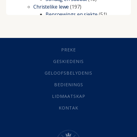
Christelike lewe
(197)
Beproewings en siekte
(51)
Besluitneming
(6)
Dissipline
(10)
Geestelike Groei
(10)
Gehoorsaamheid
(6)
PREKE
Geld
(21)
Grys Areas
(4)
GESKIEDENIS
Hofsake
(2)
GELOOFSBELYDENIS
Lewensdoel
(3)
Selfondersoek
(1)
BEDIENINGS
Vervolging
(19)
LIDMAATSKAP
Werk
(22)
Eindtyd
(142)
KONTAK
Belonings
(4)
Dood
(26)
Hel
(21)
Hemel
(31)