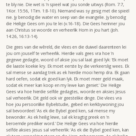
te bly nie. Die wet is ’n spieël wat jou sonde uitwys (Rom. 7:7,
1Kor. 15:56, 1Tim. 1:8-10). Niemand was sy
gesig met die spieël
nie. Jy benodig die water en seep van die evangelie. Jy benodig
die Heilige Gees om jou te lei (v.16-18). Die Gees herinner jou
aan Christus se woorde en verheerlik Hom in jou hart (Joh.
14:26, 16:13-14).
Die gees van die wêreld, die vlees en die duiwel daarenteen lei
jou om jouself te verheerlik. Hierdie vals gees vra hoe ’n
gegewe gedagte, woord of aksie jou sal laat goed lyk: ‘Ek moet
die laaste koekie kry. Ek moet eerste by die verkeerslig wees. Ek
sal mense se aandag trek as ek hierdie mooi hemp dra. Ek gaan
hard oefen, sodat ek goed kan lyk. Ek moet meer geld maak,
sodat ek meer kan koop en my lewe kan geniet.’ Die Heilige
Gees vra hoe hierdie selfde gedagtes, woorde en aksies Jesus
sal verheerlik. Dit geld ook vir geestelike dinge. Die vlees vra
hoe jou persoonlike Bybelstudie, gebed en kerkbywoning jou
sal bevoordeel: ‘As ek die Bybel goed ken, sal mense my
bewonder. As ek heilig lewe, sal ek kragtig preek en ’n
beroemde prediker word.’ Die Heilige Gees vra hoe hierdie
selfde aksies Jesus sal verheerlik: ‘As ek die Bybel goed ken, kan