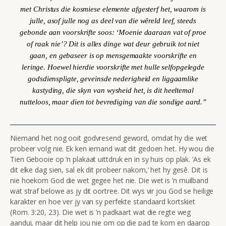
met Christus die kosmiese elemente afgesterf het, waarom is
julle, asof julle nog as deel van die wêreld leef, steeds
gebonde aan voorskrifte soos: ‘Moenie daaraan vat of proe
of raak nie’? Dit is alles dinge wat deur gebruik tot niet
gaan, en gebaseer is op mensgemaakte voorskrifte en
leringe. Hoewel hierdie voorskrifte met hulle selfopgelegde
godsdienspligte, geveinsde nederigheid en liggaamlike
kastyding, die skyn van wysheid het, is dit heeltemal
nutteloos, maar dien tot bevrediging van die sondige aard.”
Niemand het nog ooit godvresend geword, omdat hy die wet
probeer volg nie. Ek ken iemand wat dit gedoen het. Hy wou die
Tien Gebooie op ’n plakaat uittdruk en in sy huis op plak. ‘As ek
dit elke dag sien, sal ek dit probeer nakom,’ het hy gesê. Dit is
nie hoekom God die wet gegee het nie. Die wet is ’n muilband
wat straf belowe as jy dit oortree. Dit wys vir jou God se heilige
karakter en hoe ver jy van sy perfekte standaard kortskiet
(Rom. 3:20, 23). Die wet is ’n padkaart wat die regte weg
aandui, maar dit help jou nie om op die pad te kom en daarop