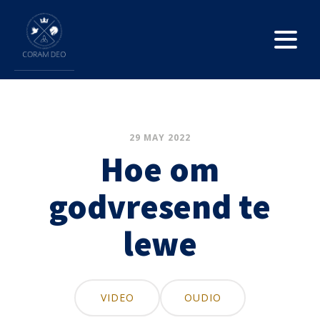
29 MAY 2022
Hoe om
godvresend te
lewe
VIDEO
OUDIO