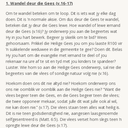
1. Wandel deur die Gees (v.16-17)
Om te wandel beteken om te loop. Dit is iets wat jy elke dag
doen. Dit is ’n normale aksie. Om dus deur die Gees te wandel,
beteken dat jy deur die Gees lewe. Hoe wandel of lewe iemand
deur die Gees (v.16)? Jy onderwerp jou aan die begeertes wat
Hy in jou hart bewerk. Begeer jy skielik om te bid? Wees
gehoorsaam. Prikkel die Heilige Gees jou om jou laaste R100 vir
’n sukkelende weduwee in die gemeente te gee? Doen dit. Belas
Hy jou hart om die evangelie met iemand te deel of jou
rekenaar na ure af te sit en tyd met jou kinders te spandeer?
Luister. Wie hom so aan die Heilige Gees onderwerp, sal nie die
begeertes van die vlees of sondige natuur volg nie (v.16).
Hoekom doen ons dit nie altyd nie? Hoekom onderwerp ons
ons nie oomblik vir oomblik aan die Heilige Gees nie?
“Want die
vlees begeer teen die Gees, en die Gees begeer teen die vlees;
die twee opponeer mekaar, sodat julle dit wat julle ook al wil,
nie kan doen nie.” (
v.17). Die
vlees staan teen alles wat heilig is.
Dit is nie teen godsdienstigheid nie, aangesien laasgenoemde
selfgesentreerd is (Matt. 6:5). Die vlees verset hom slegs teen ’n
opregte lewe deur die Gees (v.17).