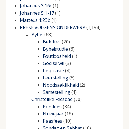
Johannes 3:16c
(1)
Johannes 5:1-17
(1)
Matteus 1:23b
(1)
PREKE VOLGENS ONDERWERP
(1,194)
Bybel
(68)
Beloftes
(20)
Bybelstudie
(6)
Foutloosheid
(1)
God se wil
(3)
Inspirasie
(4)
Leerstelling
(5)
Noodsaaklikheid
(2)
Samestelling
(1)
Christelike Feesdae
(70)
Kersfees
(34)
Nuwejaar
(16)
Paasfees
(10)
Sondag en Sabbat
(10)