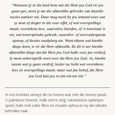
“
Wanneer jy in die land kom wat die Here jou God vir jou
gaan gee, moet jy nie die afstootlike gebruike van daardie
nasies aanleer nie. Daar mag nooit by jou iemand wees wat
sy seun of dogter in die vuur offer, of wat voorspellings
maak, voortekens lees, waarsêery beoefen, of ’n towenaar is
nie, wat towerspreuke gebruik, waarsêer- of voorvadergeeste
oproep, of dooies raadpleeg nie. Want elkeen wat hierdie
dinge doen, is vir die Here afstootlik. En dit is oor hierdie
afstootlike dinge dat die Here jou God hulle voor jou verdryf.
Jy moet onberispelik wees voor die Here jou God. Ja, hierdie
nasies wat jy gaan verdryf, luister na hulle wat voortekens
lees en voorspellings maak; maar wat jou betref, die Here
jou God laat jou so iets nie toe nie.”
In ons konteks verwys dit na mense wat met die dooies praat,
’n palmleser besoek, hulle sterre volg, Satanistiese speletjies
speel, hulle met sulke films en musiek ophou en by die okkulte
betrokke raak.