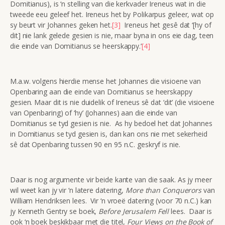
Domitianus), is ‘n stelling van die kerkvader Ireneus wat in die
tweede eeu geleef het. Ireneus het by Polikarpus geleer, wat op
sy beurt vir Johannes geken het.
[3]
Ireneus het gesê dat ‘[hy of
dit] nie lank gelede gesien is nie, maar byna in ons eie dag, teen
die einde van Domitianus se heerskappy.’
[4]
M.a.w. volgens hierdie mense het Johannes die visioene van
Openbaring aan die einde van Domitianus se heerskappy
gesien. Maar dit is nie duidelik of Ireneus sê dat ‘dit’ (die visioene
van Openbaring) of ‘hy’ (Johannes) aan die einde van
Domitianus se tyd gesien is nie. As hy bedoel het dat Johannes
in Domitianus se tyd gesien is, dan kan ons nie met sekerheid
sê dat Openbaring tussen 90 en 95 n.C. geskryf is nie.
Daar is nog argumente vir beide kante van die saak. As jy meer
wil weet kan jy vir ‘n latere datering,
More than Conquerors
van
William Hendriksen lees. Vir ‘n vroeë datering (voor 70 n.C.) kan
jy Kenneth Gentry se boek,
Before Jerusalem Fell
lees. Daar is
ook ‘n boek beskikbaar met die titel,
Four Views on the Book of