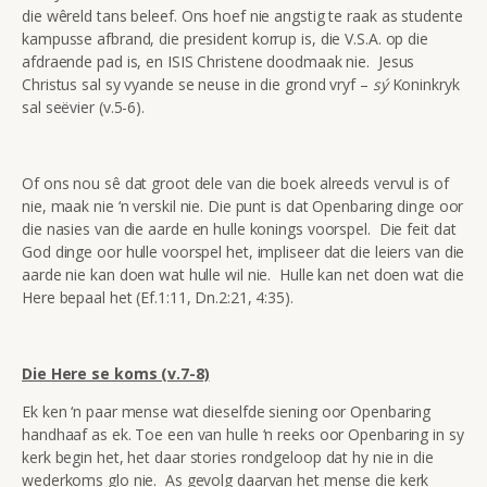
die wêreld tans beleef. Ons hoef nie angstig te raak as studente
kampusse afbrand, die president korrup is, die V.S.A. op die
afdraende pad is, en ISIS Christene doodmaak nie. Jesus
Christus sal sy vyande se neuse in die grond vryf –
sý
Koninkryk
sal seëvier (v.5-6).
Of ons nou sê dat groot dele van die boek alreeds vervul is of
nie, maak nie ‘n verskil nie. Die punt is dat Openbaring dinge oor
die nasies van die aarde en hulle konings voorspel. Die feit dat
God dinge oor hulle voorspel het, impliseer dat die leiers van die
aarde nie kan doen wat hulle wil nie. Hulle kan net doen wat die
Here bepaal het (Ef.1:11, Dn.2:21, 4:35).
Die Here se koms (v.7-8)
Ek ken ‘n paar mense wat dieselfde siening oor Openbaring
handhaaf as ek. Toe een van hulle ‘n reeks oor Openbaring in sy
kerk begin het, het daar stories rondgeloop dat hy nie in die
wederkoms glo nie. As gevolg daarvan het mense die kerk