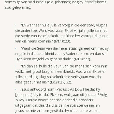
sommige van sy dissipels (o.a. Johannes) nog by
hierdie
koms
sou gelewe het:
“En wanneer hulle julle vervolg in die een stad, vlug na
die ander toe. Want voorwaar Ek sê vir julle, julle sal met
die stede van Israel sekerlik nie klaar kry voordat die Seun
van die mens kom nie.” (Mt.10:23).
“Want die Seun van die mens staan gereed om met sy
engele in die heerlikheid van sy Vader te kom, en dan sal
Hy elkeen vergeld volgens sy dade.” (Mt.16:27).
“En dan sal hulle die Seun van die mens sien kom in ‘n
wolk, met groot krag en heerlikheid... Voorwaar Ek sê vir
julle, hierdie geslag sal sekerlik nie verbygaan voordat
alles gebeur het nie.” (Lk.21:27, 32).
Jesus antwoord hom [Petrus]: As Ek wil hê dat hy
[Johannes] bly totdat Ek kom, wat gaan dit jou aan? Volg
jy My. Hierdie woord het toe onder die broeders
uitgegaan dat daardie dissipel nie sou sterwe nie; en
Jesus het nie vir hom gesê dat hy nie sou sterwe nie,