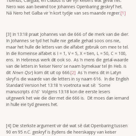
Tiberius, Caligula, en Cladius is die vyf keisers wat geval het.
Nero was aan bewind toe Johannes Openbaring geskryf het.
Ná Nero het Galba vir ‘n kort tydjie van ses maande regeer.
[1]
[3] In 13:18 praat Johannes van die 666 of die merk van die dier.
In Johannes se tyd het hulle nie getalle gehad soos ons nie,
maar het hulle die letters van die alfabet gebruik om mee te tel.
In die Romeinse alfabet is I = 1, V = 5, X = tien, L = 50, C = 100,
ens. In Hebreeus werk dit ook so. As ‘n mens die getal-waarde
van die letters in ‘keiser Nero’ se naam bymekaar tel (in Heb. is
dit
Nrwn Qsr
) kom dit uit op 666.
[2]
As ‘n mens dit in Latyn
skryf is die waarde van die letters in sy naam 616. In die English
Standard Version het 13:18 ‘n voetnota wat sê: ‘Some
manuscripts
616
.’ Volgens 13:18 kon die eerste lesers
uitgewerk het wie die dier met die 666 is. Dit moes dan iemand
in hulle eie tyd gewees het.
[4] Die sterkste argument vir dié wat sê dat Openbaring tussen
90 en 95 n.C. geskryf is (tydens die heerskappy van keiser