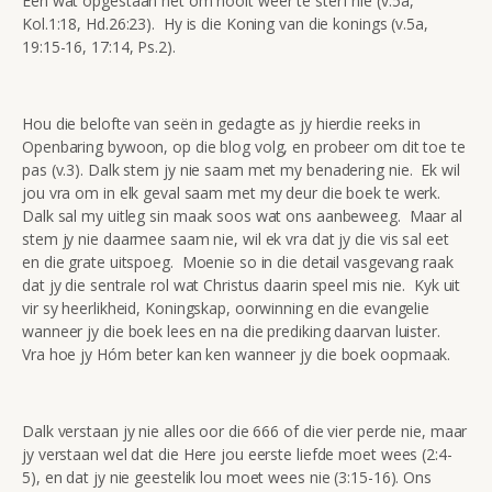
Een wat opgestaan het om nooit weer te sterf nie (v.5a,
Kol.1:18, Hd.26:23). Hy is die Koning van die konings (v.5a,
19:15-16, 17:14, Ps.2).
Hou die belofte van seën in gedagte as jy hierdie reeks in
Openbaring bywoon, op die blog volg, en probeer om dit toe te
pas (v.3). Dalk stem jy nie saam met my benadering nie. Ek wil
jou vra om in elk geval saam met my deur die boek te werk.
Dalk sal my uitleg sin maak soos wat ons aanbeweeg. Maar al
stem jy nie daarmee saam nie, wil ek vra dat jy die vis sal eet
en die grate uitspoeg. Moenie so in die detail vasgevang raak
dat jy die sentrale rol wat Christus daarin speel mis nie. Kyk uit
vir sy heerlikheid, Koningskap, oorwinning en die evangelie
wanneer jy die boek lees en na die prediking daarvan luister.
Vra hoe jy Hóm beter kan ken wanneer jy die boek oopmaak.
Dalk verstaan jy nie alles oor die 666 of die vier perde nie, maar
jy verstaan wel dat die Here jou eerste liefde moet wees (2:4-
5), en dat jy nie geestelik lou moet wees nie (3:15-16). Ons