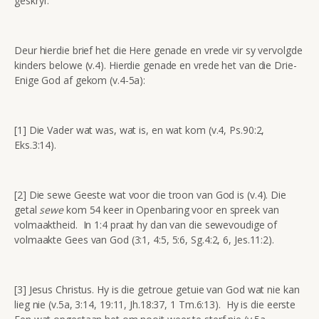
geskryf.
Deur hierdie brief het die Here genade en vrede vir sy vervolgde
kinders belowe (v.4). Hierdie genade en vrede het van die Drie-
Enige God af gekom (v.4-5a):
[1] Die Vader wat was, wat is, en wat kom (v.4, Ps.90:2,
Eks.3:14).
[2] Die sewe Geeste wat voor die troon van God is (v.4). Die
getal
sewe
kom 54 keer in Openbaring voor en spreek van
volmaaktheid. In 1:4 praat hy dan van die sewevoudige of
volmaakte Gees van God (3:1, 4:5, 5:6, Sg.4:2, 6, Jes.11:2).
[3] Jesus Christus. Hy is die getroue getuie van God wat nie kan
lieg nie (v.5a, 3:14, 19:11, Jh.18:37, 1 Tm.6:13). Hy is die eerste