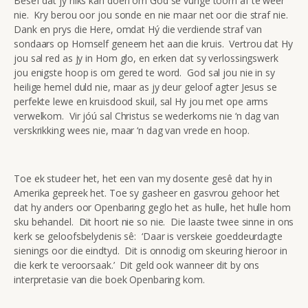
Besef dat jy niks kan doen om God se vurige toorn af te weer
nie. Kry berou oor jou sonde en nie maar net oor die straf nie.
Dank en prys die Here, omdat Hý die verdiende straf van
sondaars op Homself geneem het aan die kruis. Vertrou dat Hy
jou sal red as jy in Hom glo, en erken dat sy verlossingswerk
jou enigste hoop is om gered te word. God sal jou nie in sy
heilige hemel duld nie, maar as jy deur geloof agter Jesus se
perfekte lewe en kruisdood skuil, sal Hy jou met ope arms
verwelkom. Vir jóú sal Christus se wederkoms nie ‘n dag van
verskrikking wees nie, maar ‘n dag van vrede en hoop.
Toe ek studeer het, het een van my dosente gesê dat hy in
Amerika gepreek het. Toe sy gasheer en gasvrou gehoor het
dat hy anders oor Openbaring geglo het as hulle, het hulle hom
sku behandel. Dit hoort nie so nie. Die laaste twee sinne in ons
kerk se geloofsbelydenis sê: ‘Daar is verskeie goeddeurdagte
sienings oor die eindtyd. Dit is onnodig om skeuring hieroor in
die kerk te veroorsaak.’ Dit geld ook wanneer dit by ons
interpretasie van die boek Openbaring kom.