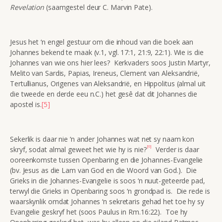
Revelation
(saamgestel deur C. Marvin Pate).
Jesus het ‘n engel gestuur om die inhoud van die boek aan
Johannes bekend te maak (v.1, vgl. 17:1, 21:9, 22:1). Wie is die
Johannes van wie ons hier lees? Kerkvaders soos Justin Martyr,
Melito van Sardis, Papias, Ireneus, Clement van Aleksandrië,
Tertullianus, Origenes van Aleksandrië, en Hippolitus (almal uit
die tweede en derde eeu n.C.) het gesê dat dit Johannes die
apostel is.
[5]
Sekerlik is daar nie ‘n ander Johannes wat net sy naam kon
[6]
skryf, sodat almal geweet het wie hy is nie?
Verder is daar
ooreenkomste tussen Openbaring en die Johannes-Evangelie
(bv. Jesus as die Lam van God en die Woord van God.). Die
Grieks in die Johannes-Evangelie is soos ‘n nuut-geteerde pad,
terwyl die Grieks in Openbaring soos ‘n grondpad is. Die rede is
waarskynlik omdat Johannes ‘n sekretaris gehad het toe hy sy
Evangelie geskryf het (soos Paulus in Rm.16:22). Toe hy