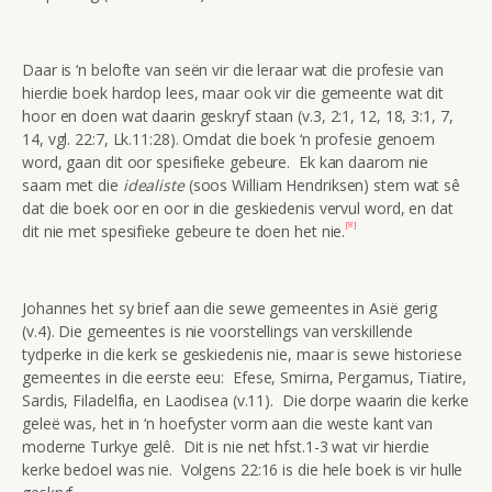
Daar is ‘n belofte van seën vir die leraar wat die profesie van
hierdie boek hardop lees, maar ook vir die gemeente wat dit
hoor en doen wat daarin geskryf staan (v.3, 2:1, 12, 18, 3:1, 7,
14, vgl. 22:7, Lk.11:28). Omdat die boek ‘n profesie genoem
word, gaan dit oor spesifieke gebeure. Ek kan daarom nie
saam met die
idealiste
(soos William Hendriksen) stem wat sê
dat die boek oor en oor in die geskiedenis vervul word, en dat
[8]
dit nie met spesifieke gebeure te doen het nie.
Johannes het sy brief aan die sewe gemeentes in Asië gerig
(v.4). Die gemeentes is nie voorstellings van verskillende
tydperke in die kerk se geskiedenis nie, maar is sewe historiese
gemeentes in die eerste eeu: Efese, Smirna, Pergamus, Tiatire,
Sardis, Filadelfia, en Laodisea (v.11). Die dorpe waarin die kerke
geleë was, het in ‘n hoefyster vorm aan die weste kant van
moderne Turkye gelê. Dit is nie net hfst.1-3 wat vir hierdie
kerke bedoel was nie. Volgens 22:16 is die hele boek is vir hulle