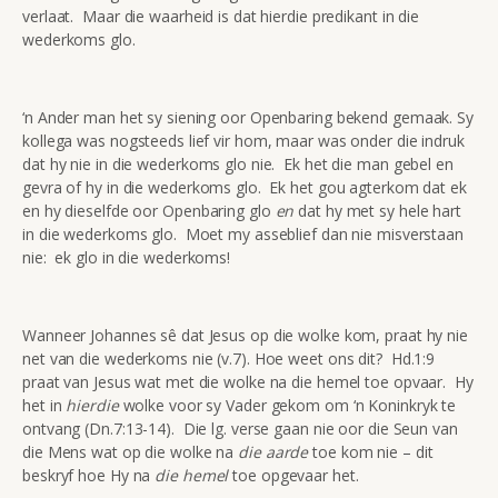
verlaat. Maar die waarheid is dat hierdie predikant in die
wederkoms glo.
‘n Ander man het sy siening oor Openbaring bekend gemaak. Sy
kollega was nogsteeds lief vir hom, maar was onder die indruk
dat hy nie in die wederkoms glo nie. Ek het die man gebel en
gevra of hy in die wederkoms glo. Ek het gou agterkom dat ek
en hy dieselfde oor Openbaring glo
en
dat hy met sy hele hart
in die wederkoms glo. Moet my asseblief dan nie misverstaan
nie: ek glo in die wederkoms!
Wanneer Johannes sê dat Jesus op die wolke kom, praat hy nie
net van die wederkoms nie (v.7). Hoe weet ons dit? Hd.1:9
praat van Jesus wat met die wolke na die hemel toe opvaar. Hy
het in
hierdie
wolke voor sy Vader gekom om ‘n Koninkryk te
ontvang (Dn.7:13-14). Die lg. verse gaan nie oor die Seun van
die Mens wat op die wolke na
die
aarde
toe kom nie – dit
beskryf hoe Hy na
die hemel
toe opgevaar het.