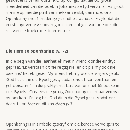
geskiedenis vervul word. R.C. Sproul glo dat die oorgrote
meerderheid van die boek in Johannes se tyd vervul is. As groot
manne op hierdie punt van mekaar verskil, dan moet ons
Openbaring met ‘n nederige gesindheid aanpak. Ek glo dat die
eerste agt verse vir ons ‘n goeie idee sal gee van hoe ons die
res van die boek moet interpreteer.
Die Here se openbaring (v.1-2)
In die begin van die jaar het ek met ‘n vriend oor die eindtyd
gepraat. ‘Ek verstaan dit nie regtig nie, en dit pla my ook nie
baie nie,’ het ek gesê. My vriend het my oor die vingers getik:
‘God het dit in die Bybel gesit, sodat ons dit kan verstaan en
gehoorsaam.’ In die praktyk het baie van ons net 65 boeke in
ons Bybels. Ons lees nie graag Openbaring nie, maar vermy dit
as ons kan. En tog het God dit in die Bybel gesit, sodat ons
daaruit kan
leer
en dit kan
doen
(v.3).
Openbaring is in simbole geskryf om die kerk se vervolgers te