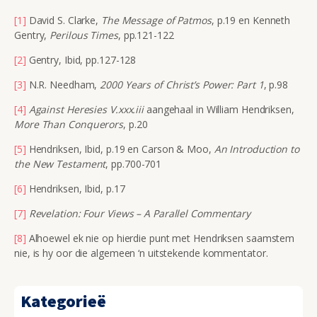
[1]
David S. Clarke,
The Message of Patmos
, p.19 en Kenneth
Gentry,
Perilous Times
, pp.121-122
[2]
Gentry, Ibid, pp.127-128
[3]
N.R. Needham,
2000 Years of Christ’s Power: Part 1
, p.98
[4]
Against Heresies V.xxx.iii
aangehaal in William Hendriksen,
More Than Conquerors
, p.20
[5]
Hendriksen, Ibid, p.19 en Carson & Moo,
An Introduction to
the New Testament
, pp.700-701
[6]
Hendriksen, Ibid, p.17
[7]
Revelation: Four Views – A Parallel Commentary
[8]
Alhoewel ek nie op hierdie punt met Hendriksen saamstem
nie, is hy oor die algemeen ‘n uitstekende kommentator.
Kategorieë