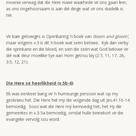
moenie verwag dat die Here nuwe waarhede vir ons gaan leer,
as ons ongehoorsaam is aan dié dinge wat vir ons duidelik is
nie.
Vir baie gelowiges is Openbaring ‘n boek van
‘doom and gloom’
,
maar volgens v.3 is dit ‘n boek wat seën belowe. Kyk dan verby
die sprinkane en die bloed, en sien die seën wat God belowe vir
dié wat deur moeilike tye aan Hom getrou bly (2:7, 11, 17, 26,
3:5, 12, 21).
Die Here se heerlikheid (v.5b-6)
Ek was eenkeer bang vir ‘n humeurige persoon wat op my
geskreeu het. Die Here het my die volgende dag uit Jes.41:10-14
bemoedig. Soos wat die Here mý bemoedig het, het Hy die
gemeentes in v.3-5a bemoedig, omdat hulle binnekort vir die
evangelie vervolg sou word.