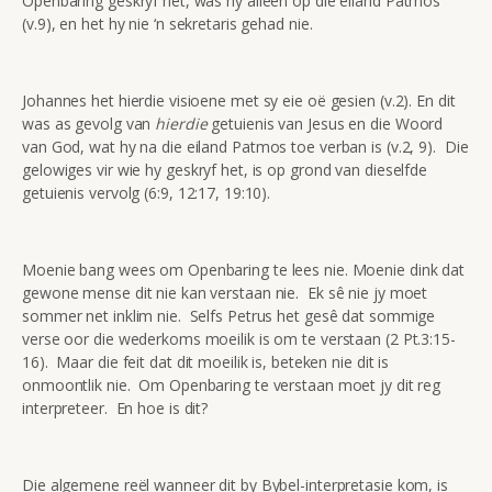
Openbaring geskryf het, was hy alleen op die eiland Patmos
(v.9), en het hy nie ‘n sekretaris gehad nie.
Johannes het hierdie visioene met sy eie oë gesien (v.2). En dit
was as gevolg van
hierdie
getuienis van Jesus en die Woord
van God, wat hy na die eiland Patmos toe verban is (v.2, 9). Die
gelowiges vir wie hy geskryf het, is op grond van dieselfde
getuienis vervolg (6:9, 12:17, 19:10).
Moenie bang wees om Openbaring te lees nie. Moenie dink dat
gewone mense dit nie kan verstaan nie. Ek sê nie jy moet
sommer net inklim nie. Selfs Petrus het gesê dat sommige
verse oor die wederkoms moeilik is om te verstaan (2 Pt.3:15-
16). Maar die feit dat dit moeilik is, beteken nie dit is
onmoontlik nie. Om Openbaring te verstaan moet jy dit reg
interpreteer. En hoe is dit?
Die algemene reël wanneer dit by Bybel-interpretasie kom, is