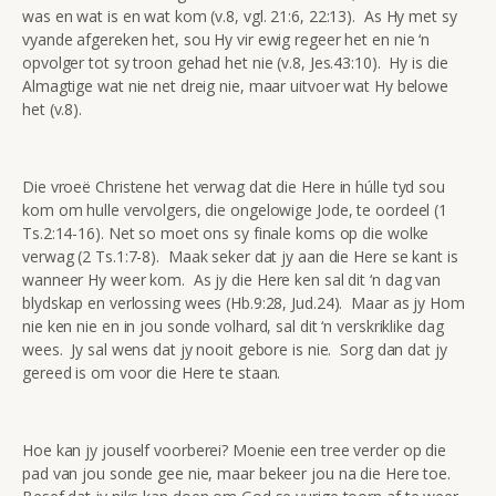
was en wat is en wat kom (v.8, vgl. 21:6, 22:13). As Hy met sy
vyande afgereken het, sou Hy vir ewig regeer het en nie ‘n
opvolger tot sy troon gehad het nie (v.8, Jes.43:10). Hy is die
Almagtige wat nie net dreig nie, maar uitvoer wat Hy belowe
het (v.8).
Die vroeë Christene het verwag dat die Here in húlle tyd sou
kom om hulle vervolgers, die ongelowige Jode, te oordeel (1
Ts.2:14-16). Net so moet ons sy finale koms op die wolke
verwag (2 Ts.1:7-8). Maak seker dat jy aan die Here se kant is
wanneer Hy weer kom. As jy die Here ken sal dit ‘n dag van
blydskap en verlossing wees (Hb.9:28, Jud.24). Maar as jy Hom
nie ken nie en in jou sonde volhard, sal dit ‘n verskriklike dag
wees. Jy sal wens dat jy nooit gebore is nie. Sorg dan dat jy
gereed is om voor die Here te staan.
Hoe kan jy jouself voorberei? Moenie een tree verder op die
pad van jou sonde gee nie, maar bekeer jou na die Here toe.