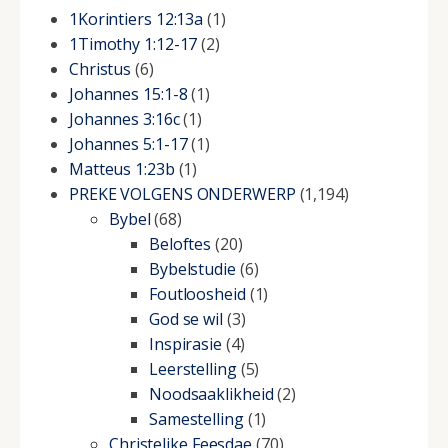
1Korintiers 12:13a
(1)
1Timothy 1:12-17
(2)
Christus
(6)
Johannes 15:1-8
(1)
Johannes 3:16c
(1)
Johannes 5:1-17
(1)
Matteus 1:23b
(1)
PREKE VOLGENS ONDERWERP
(1,194)
Bybel
(68)
Beloftes
(20)
Bybelstudie
(6)
Foutloosheid
(1)
God se wil
(3)
Inspirasie
(4)
Leerstelling
(5)
Noodsaaklikheid
(2)
Samestelling
(1)
Christelike Feesdae
(70)