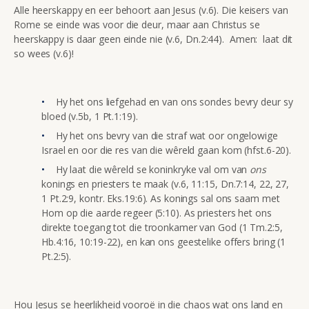
Alle heerskappy en eer behoort aan Jesus (v.6). Die keisers van
Rome se einde was voor die deur, maar aan Christus se
heerskappy is daar geen einde nie (v.6, Dn.2:44). Amen: laat dit
so wees (v.6)!
Hy het ons liefgehad en van ons sondes bevry deur sy
bloed (v.5b, 1 Pt.1:19).
Hy het ons bevry van die straf wat oor ongelowige
Israel en oor die res van die wêreld gaan kom (hfst.6-20).
Hy laat die wêreld se koninkryke val om van
ons
konings en priesters te maak (v.6, 11:15, Dn.7:14, 22, 27,
1 Pt.2:9, kontr. Eks.19:6). As konings sal ons saam met
Hom op die aarde regeer (5:10). As priesters het ons
direkte toegang tot die troonkamer van God (1 Tm.2:5,
Hb.4:16, 10:19-22), en kan ons geestelike offers bring (1
Pt.2:5).
Hou Jesus se heerlikheid vooroë in die chaos wat ons land en