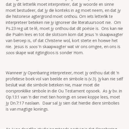
dat jy dit letterlik moet interpreteer, dat jy woorde en sinne
moet bestudeer, dat jy die konteks in ag moet neem, en dat jy
die historiese agtergrond moet onthou. Om iets letterlik te
interpreteer beteken nie jy ignoreer die literatuursoort nie. Om
Ps.23 reg uit te lê, moet jy onthou dat dit poësie is. Ons kan nie
die Psalm lees en tot die slotsom kom dat Jesus ‘n skaapwagter
van beroep is, of dat Christene wol, kort sterte en hoewe het
nie. Jesus is
soos
‘n skaapwagter wat vir ons omgee, en ons is
soos
skape wat rigtingloos is sonder Hom.
Wanneer jy Openbaring interpreteer, moet jy onthou dat dit ‘n
profetiese boek vol van beelde en simbole is (v.3). Jy kan nie self
besluit wat die simbole beteken nie, maar moet die
oorspronklike simbole in die Ou Testament opsoek. As jy bv. in
Op.13:1 van ‘n dier met tien horings en sewe koppe lees, moet
jy Dn.7:17 naslaan. Daar sal jy sien dat hierdie diere simbolies
is van magtige konings.