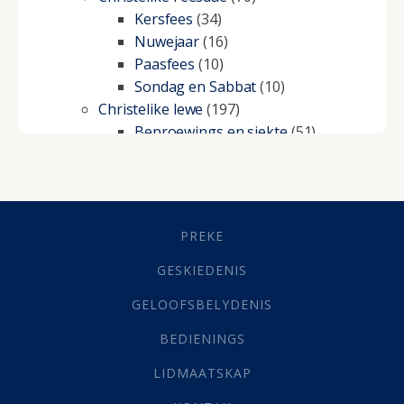
Kersfees
(34)
Nuwejaar
(16)
Paasfees
(10)
Sondag en Sabbat
(10)
Christelike lewe
(197)
Beproewings en siekte
(51)
Besluitneming
(6)
Dissipline
(10)
Geestelike Groei
(10)
Gehoorsaamheid
(6)
PREKE
Geld
(21)
Grys Areas
(4)
GESKIEDENIS
Hofsake
(2)
GELOOFSBELYDENIS
Lewensdoel
(3)
Selfondersoek
(1)
BEDIENINGS
Vervolging
(19)
LIDMAATSKAP
Werk
(22)
Eindtyd
(142)