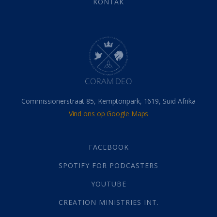
KONTAK
Belonings
(4)
Dood
(26)
Hel
(21)
Hemel
(31)
Israel
(14)
Millennium
(1)
Oordeelsdag
(19)
Verheerlikte liggaam
(3)
Commissionerstraat 85, Kemptonpark, 1619, Suid-Afrika
Wederkoms
(27)
Vind ons op Google Maps
Gebed
(87)
Dankbaarheid
(5)
Die Onse Vader
(12)
FACEBOOK
Vas
(2)
SPOTIFY FOR PODCASTERS
God
(392)
Afgode
(23)
YOUTUBE
Tien Plae
(5)
CREATION MINISTRIES INT.
Almag
(1)