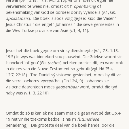
verwar (bv. 13:18, 17:9, Mt.13:13). Vir óns hoef dit egter nie
verwarrend te wees nie, omdat dit ‘n
openbaring
of
bekendmaking van God se oordeel oor sy vyande is (v.1, Gk.
apokalupsis
). Die boek is soos volg gegee: God die Vader "
Jesus Christus " die engel " Johannes " die sewe gemeentes in
die Wes-Turkse provinsie van Asië (v.1, 4, 11).
Jesus het die boek gegee om vir sy diensknegte (v.1, 7:3, 1:18,
19:5) te wys wat binnekort sou plaasvind. Die Griekse woord vir
‘binnekort’ of ‘gou’ (Gk.
tachos
) beteken presies dít, en word ook
in die res van die Nuwe Testament so gebruik (vgl. Hd.25:4,
12:7, 22:18). Toe Daniël sý visioene gesien het, moes hy dit vir
die verre toekoms
verseël
het (Dn.12:4, 9). Johannes se
visioene daarenteen moes
geopenbaar
word, omdat die tyd
naby was (v.1, 3, 22:10).
Omdat dit só is kan ek nie saam met dié gaan wat sê dat Op.4-
19 net vir die toekoms bedoel is nie (‘n
futuristiese
benadering). Die grootste deel van die boek handel oor die