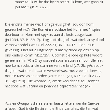
maar: As Ek wil hê dat hy bly totdat Ek kom, wat gaan dit
jou aan?” (Jh.21:22-23).
Die eindste mense wat Hom gekruisig het, sou oor Hom
getreur het (v.7). Die Romeinse soldate het Hom met ‘n spies
deurboor en Hom met spykers aan die kruis vasgeslaan
(Jh.19:34, 37, Ps.22:17). Tog is dit die Jode wat direk vir sy dood
verantwoordelik was (Hd.2:22-23, 36, 3:14-15). Toe Jesus
gekruisig is het hulle uitgeroep: “Laat sy bloed op ons en op
ons kinders kom!” (Mt.27:25). God het die Jode op hulle woord
geneem en in 70 n.C. sy oordeel soos ‘n stortreën op hulle laat
neerkom, sodat al die stamme van die land (v.7, Gk.
gē
), asook
die Jode wat oor die aarde versprei was, met vrees en bewing
oor die Messias se oordeel getreur het (v.7, 6:16-17, Lk.23:27-
31, Sg.12:10). Die woorde ‘ja, amen’ wys dat dit sou gewees
het soos wat Sagaria en Johannes geprofeteer het (v.7).
Alfa
en
Omega
is die eerste en laaste letters van die Griekse
alfabet. God is die Begin en die Einde van alles, die Een wat