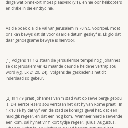
dinge wat binnekort moes plaasvind (v.1), en nie oor helikopters
en drake in die eindtyd nie.
As die boek o.a. die val van Jerusalem in 70 n.C. voorspel, moet
ons kan bewys dat dit voor daardie datum geskryf is. Ek glo dat
daar genoegsame bewyse is hiervoor.
[1] Volgens 11:1-2 staan die Jersualemse tempel nog. Johannes
sê dat Jerusalem vir 42 maande deur die heidene vertrap sou
word (vgl. Lk.21:20, 24). Volgens die geskiedenis het dit
inderdaad so gebeur.
[2] In 17:9 praat Johannes van ‘n stad wat op sewe berge gebou
is. Die eerste lesers sou verstaan het dat hy van Rome praat. In
17:10 sê hy dat vyf van die stad se konings geval het, dat een
huidiglik regeer, en dat een nog kom. Wanneer hierdie sewende
een kom, sal hy net vir ‘n kort tydjie regeer. Julius, Augustus,