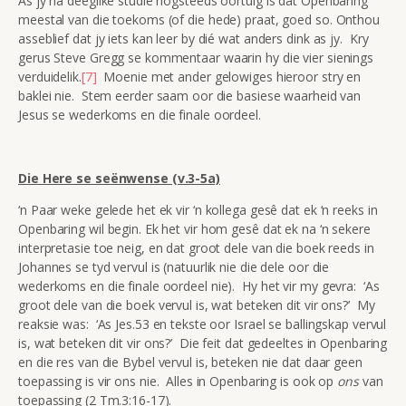
As jy na deeglike studie nogsteeds oortuig is dat Openbaring
meestal van die toekoms (of die hede) praat, goed so. Onthou
asseblief dat jy iets kan leer by dié wat anders dink as jy. Kry
gerus Steve Gregg se kommentaar waarin hy die vier sienings
verduidelik.
[7]
Moenie met ander gelowiges hieroor stry en
baklei nie. Stem eerder saam oor die basiese waarheid van
Jesus se wederkoms en die finale oordeel.
Die Here se seënwense (v.3-5a)
‘n Paar weke gelede het ek vir ‘n kollega gesê dat ek ‘n reeks in
Openbaring wil begin. Ek het vir hom gesê dat ek na ‘n sekere
interpretasie toe neig, en dat groot dele van die boek reeds in
Johannes se tyd vervul is (natuurlik nie die dele oor die
wederkoms en die finale oordeel nie). Hy het vir my gevra: ‘As
groot dele van die boek vervul is, wat beteken dit vir ons?’ My
reaksie was: ‘As Jes.53 en tekste oor Israel se ballingskap vervul
is, wat beteken dit vir ons?’ Die feit dat gedeeltes in Openbaring
en die res van die Bybel vervul is, beteken nie dat daar geen
toepassing is vir ons nie. Alles in Openbaring is ook op
ons
van
toepassing (2 Tm.3:16-17).