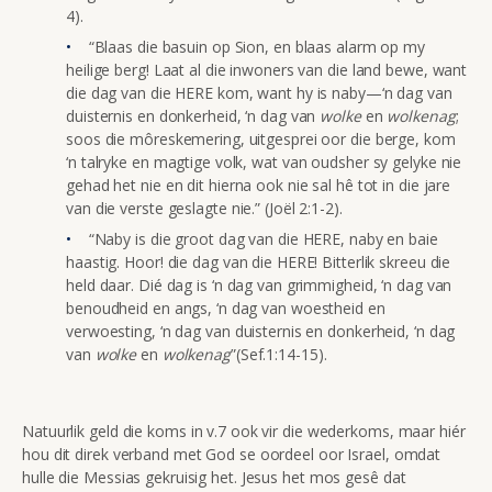
4).
“Blaas die basuin op Sion, en blaas alarm op my
heilige berg! Laat al die inwoners van die land bewe, want
die dag van die HERE kom, want hy is naby—‘n dag van
duisternis en donkerheid, ‘n dag van
wolke
en
wolkenag
;
soos die môreskemering, uitgesprei oor die berge, kom
‘n talryke en magtige volk, wat van oudsher sy gelyke nie
gehad het nie en dit hierna ook nie sal hê tot in die jare
van die verste geslagte nie.” (Joël 2:1-2).
“Naby is die groot dag van die HERE, naby en baie
haastig. Hoor! die dag van die HERE! Bitterlik skreeu die
held daar. Dié dag is ‘n dag van grimmigheid, ‘n dag van
benoudheid en angs, ‘n dag van woestheid en
verwoesting, ‘n dag van duisternis en donkerheid, ‘n dag
van
wolke
en
wolkenag
”(Sef.1:14-15).
Natuurlik geld die koms in v.7 ook vir die wederkoms, maar hiér
hou dit direk verband met God se oordeel oor Israel, omdat
hulle die Messias gekruisig het. Jesus het mos gesê dat