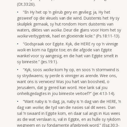
(Dt.33:26).
“En Hy het op ‘n gérub gery en gevlieg; ja, Hy het
gesweef op die vleuels van die wind. Duisternis het Hy sy
skuilplek gemaak, sy hut rondom Hom: duisternis van
waters, diktes van
wolke
. Deur die glans voor Hom het sy
wolke
verbygetrek, hael en gloeiende kole.” (Ps.18:11-13).
“Godspraak oor Egipte. Kyk, die HERE ry op ‘n vinnige
wolk
en kom na Egipte toe; en die afgode van Egipte
wankel voor sy aangesig, en die hart van Egipte smelt in
sy binneste.” (Jes.19:1).
“Kyk, soos
wolke
kom hy op, en soos ‘n stormwind is
sy strydwaens; sy perde is vinniger as arende. Wee ons,
want ons is verwoes! Was jou hart van boosheid, o
Jerusalem, dat jy gered kan word. Hoe lank sal jou
onheilsgedagtes in jou binneste vertoef?” (Jer.4:13-14).
“Want naby is ‘n dag, ja, naby is ‘n dag van die HERE, ‘n
dag van
wolke
; die tyd van die nasies sal dit wees. Dan
sal ‘n swaard in Egipte kom, en daar sal angs in Kus wees
as die wat verslaan is, val in Egipte, en as hulle sy rykdom
wegneem en sy fondamente afgebreek word.” (Esg.30:3-