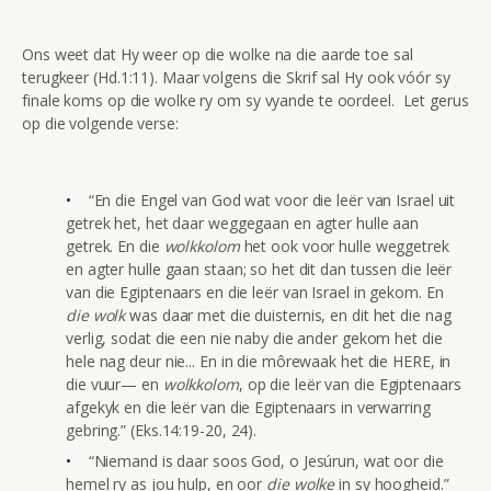
Ons weet dat Hy weer op die wolke na die aarde toe sal
terugkeer (Hd.1:11). Maar volgens die Skrif sal Hy ook vóór sy
finale koms op die wolke ry om sy vyande te oordeel. Let gerus
op die volgende verse:
“En die Engel van God wat voor die leër van Israel uit
getrek het, het daar weggegaan en agter hulle aan
getrek. En die
wolkkolom
het ook voor hulle weggetrek
en agter hulle gaan staan; so het dit dan tussen die leër
van die Egiptenaars en die leër van Israel in gekom. En
die wolk
was daar met die duisternis, en dit het die nag
verlig, sodat die een nie naby die ander gekom het die
hele nag deur nie... En in die môrewaak het die HERE, in
die vuur— en
wolkkolom
, op die leër van die Egiptenaars
afgekyk en die leër van die Egiptenaars in verwarring
gebring.” (Eks.14:19-20, 24).
“Niemand is daar soos God, o Jesúrun, wat oor die
hemel ry as jou hulp, en oor
die wolke
in sy hoogheid.”