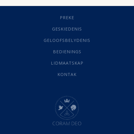
Geestelike Groei
(10)
Gehoorsaamheid
(6)
PREKE
Geld
(21)
Grys Areas
(4)
GESKIEDENIS
Hofsake
(2)
GELOOFSBELYDENIS
Lewensdoel
(3)
Selfondersoek
(1)
BEDIENINGS
Vervolging
(19)
LIDMAATSKAP
Werk
(22)
Eindtyd
(142)
KONTAK
Belonings
(4)
Dood
(26)
Hel
(21)
Hemel
(31)
Israel
(14)
Millennium
(1)
Oordeelsdag
(19)
Verheerlikte liggaam
(3)