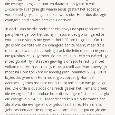
die evangelie reg verstaan, en daarom kan jy nie 'n vals
prosperity
evangelie glo waarin Jesus gesterf het sodat jy
voorspoedig, ryk, en gesond kan wees nie. Hoor dus die regte
evangelie en die ware betekenis daarvan.
In deel 1 van hierdie reeks het ek verwys na Spurgeon wat in
party kerke gehoor het dat hy in Jesus moet glo om gered te
word, maar steeds nie geweet het hóé om te glo nie. Om te
glo is om die feite van die evangelie aan te neem, maar dit is
meer as dit want die duiwels glo ook die feite maar is nie gered
nie (Jakobus 2:19). Jy moet glo dat Jesus jou
kán
en
wíl
red. Jy
moet glo dat Hy instaat en gewillig is om jou te red. Jy moet
volkome op Hom vertrou. Jy moet jouself aan Hom toewy. Jy
moet na Hom toe kom vir redding (sien Johannes 6:35). Dit is
logies dat jy eers in Hom moet glo voordat jy Hom sal
aanroep. Jy roep mos nie om hulp tot iemand in wie jy nie glo
nie. Die orde is dus soos ons reeds gesien het: Iemand preek
die evangleie " die sondaar hoor die evangelie " die sondaar glo
die evangelie (v.14, 17). Maar dit beteken nie outomaties dat
almal wat die evangelie hoor geloof sal hê nie. Nie almal is
gehoorsaam aan die opdrag wat kom: “Bekeer jou en glo die