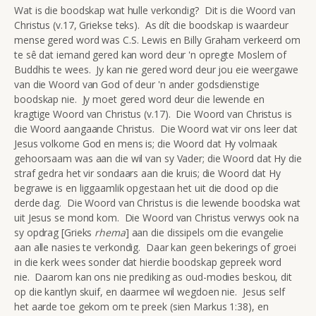
Wat is die boodskap wat hulle verkondig? Dit is die Woord van
Christus (v.17, Griekse teks). As dít die boodskap is waardeur
mense gered word was C.S. Lewis en Billy Graham verkeerd om
te sê dat iemand gered kan word deur 'n opregte Moslem of
Buddhis te wees. Jy kan nie gered word deur jou eie weergawe
van die Woord van God of deur 'n ander godsdienstige
boodskap nie. Jy moet gered word deur die lewende en
kragtige Woord van Christus (v.17). Die Woord van Christus is
die Woord aangaande Christus. Die Woord wat vir ons leer dat
Jesus volkome God en mens is; die Woord dat Hy volmaak
gehoorsaam was aan die wil van sy Vader; die Woord dat Hy die
straf gedra het vir sondaars aan die kruis; die Woord dat Hy
begrawe is en liggaamlik opgestaan het uit die dood op die
derde dag. Die Woord van Christus is die lewende boodska wat
uit Jesus se mond kom. Die Woord van Christus verwys ook na
sy opdrag [Grieks
rhema
] aan die dissipels om die evangelie
aan alle nasies te verkondig. Daar kan geen bekerings of groei
in die kerk wees sonder dat hierdie boodskap gepreek word
nie. Daarom kan ons nie prediking as oud-modies beskou, dit
op die kantlyn skuif, en daarmee wil wegdoen nie. Jesus self
het aarde toe gekom om te preek (sien Markus 1:38), en