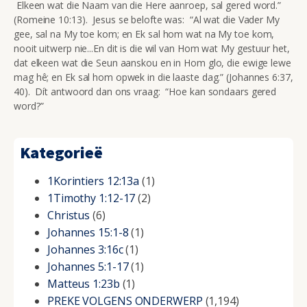
Elkeen wat die Naam van die Here aanroep, sal gered word.”
(Romeine 10:13). Jesus se belofte was: “Al wat die Vader My
gee, sal na My toe kom; en Ek sal hom wat na My toe kom,
nooit uitwerp nie...En dit is die wil van Hom wat My gestuur het,
dat elkeen wat die Seun aanskou en in Hom glo, die ewige lewe
mag hê; en Ek sal hom opwek in die laaste dag.” (Johannes 6:37,
40). Dít antwoord dan ons vraag: “Hoe kan sondaars gered
word?”
Kategorieë
1Korintiers 12:13a
(1)
1Timothy 1:12-17
(2)
Christus
(6)
Johannes 15:1-8
(1)
Johannes 3:16c
(1)
Johannes 5:1-17
(1)
Matteus 1:23b
(1)
PREKE VOLGENS ONDERWERP
(1,194)