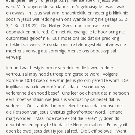
evangelie!” nie (v.16, Jesaja 53:1). Mense soek 'n Jesus wat
wen. Vir 'n ongeredde sondaar klink 'n gekruisigde Jesus swak
en dwaas. 'n Jesus wat arm, onaantreklik, en nederig is klink nie
soos 'n Jesus wat redding van ons vyande bring nie (Jesaja 53:2-
3, 1 Kor.1:18-25). Die Heilige Gees moet mense se oë
oopmaak en hulle red. Om net die evangelie te hoor bring nie
outomaties geloof nie. Dus moet ons bid dat die prediking
effektief sal wees. En sodat ons nie teleurgesteld sal wees nie
moet ons verwag dat sommige mense ons boodskap sal
verwerp.
Iemand wat besig is om te verdrink en die lewensredder
vertrou, sal in sy nood uitroep om gered te word. Volgens
Romeine 10:13 roep dié wat in Jesus glo om gered te word. Die
implikasie van die woord ‘roep’ is dat die sondaar sy
verlorenheid en nood besef. Ons leer ook hieruit dat 'n persoon
eers moet verstaan wie Jesus is voordat hy sal besef dat hy
verlore is. Ons taak is dan om seker te maak dat mense met
die Persoon van Jesus Christus gekonfronteer word. Iemand
mag wonder: “Maar hoe roep ek tot die Here?” Jy doen dit
deur intens en opreg te bid dat die Here jou sal red. En as jy dit
doen belowe Jesus dat Hy jou sal red. Die Skrif belowe: “Want: