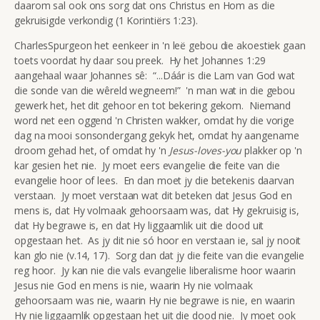
daarom sal ook ons sorg dat ons Christus en Hom as die
gekruisigde verkondig (1 Korintiërs 1:23).
CharlesSpurgeon het eenkeer in 'n leë gebou die akoestiek gaan
toets voordat hy daar sou preek. Hy het Johannes 1:29
aangehaal waar Johannes sê: “...Dáár is die Lam van God wat
die sonde van die wêreld wegneem!” 'n man wat in die gebou
gewerk het, het dit gehoor en tot bekering gekom. Niemand
word net een oggend 'n Christen wakker, omdat hy die vorige
dag na mooi sonsondergang gekyk het, omdat hy aangename
droom gehad het, of omdat hy 'n
Jesus-loves-you
plakker op 'n
kar gesien het nie. Jy moet eers evangelie die feite van die
evangelie hoor of lees. En dan moet jy die betekenis daarvan
verstaan. Jy moet verstaan wat dit beteken dat Jesus God en
mens is, dat Hy volmaak gehoorsaam was, dat Hy gekruisig is,
dat Hy begrawe is, en dat Hy liggaamlik uit die dood uit
opgestaan het. As jy dit nie só hoor en verstaan ie, sal jy nooit
kan glo nie (v.14, 17). Sorg dan dat jy die feite van die evangelie
reg hoor. Jy kan nie die vals evangelie liberalisme hoor waarin
Jesus nie God en mens is nie, waarin Hy nie volmaak
gehoorsaam was nie, waarin Hy nie begrawe is nie, en waarin
Hy nie liggaamlik opgestaan het uit die dood nie. Jy moet ook