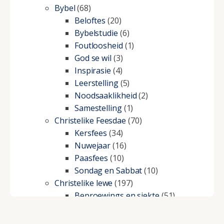
Bybel
(68)
Beloftes
(20)
Bybelstudie
(6)
Foutloosheid
(1)
God se wil
(3)
Inspirasie
(4)
Leerstelling
(5)
Noodsaaklikheid
(2)
Samestelling
(1)
Christelike Feesdae
(70)
Kersfees
(34)
Nuwejaar
(16)
Paasfees
(10)
Sondag en Sabbat
(10)
Christelike lewe
(197)
Beproewings en siekte
(51)
Besluitneming
(6)
Dissipline
(10)