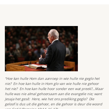
“Hoe kan hulle Hom dan aanroep in wie hulle nie geglo het
nie? En hoe kan hulle in Hom glo van wie hulle nie gehoor
het nie? En hoe kan hulle hoor sonder een wat preek?...Maar
hulle was nie almal gehoorsaam aan die evangelie nie; want
Jesaja het gesê: Here, wie het ons prediking geglo? Die
geloof is dus uit die gehoor, en die gehoor is deur die woord