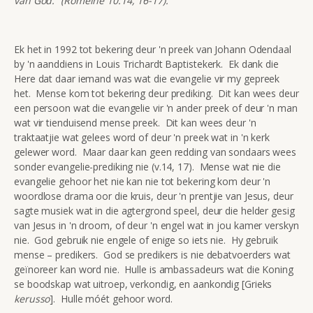
van God.” (Romeine 10:14, 16-17).
Ek het in 1992 tot bekering deur 'n preek van Johann Odendaal
by 'n aanddiens in Louis Trichardt Baptistekerk. Ek dank die
Here dat daar iemand was wat die evangelie vir my gepreek
het. Mense kom tot bekering deur prediking. Dit kan wees deur
een persoon wat die evangelie vir 'n ander preek of deur 'n man
wat vir tienduisend mense preek. Dit kan wees deur 'n
traktaatjie wat gelees word of deur 'n preek wat in 'n kerk
gelewer word. Maar daar kan geen redding van sondaars wees
sonder evangelie-prediking nie (v.14, 17). Mense wat nie die
evangelie gehoor het nie kan nie tot bekering kom deur 'n
woordlose drama oor die kruis, deur 'n prentjie van Jesus, deur
sagte musiek wat in die agtergrond speel, deur die helder gesig
van Jesus in 'n droom, of deur 'n engel wat in jou kamer verskyn
nie. God gebruik nie engele of enige so iets nie. Hy gebruik
mense – predikers. God se predikers is nie debatvoerders wat
geïnoreer kan word nie. Hulle is ambassadeurs wat die Koning
se boodskap wat uitroep, verkondig, en aankondig [Grieks
kerusso
]. Hulle móét gehoor word.