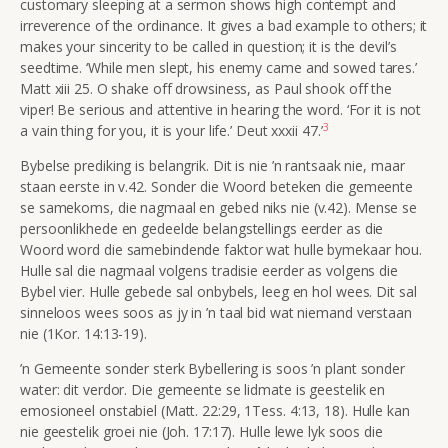
customary sleeping at a sermon shows high contempt and
irreverence of the ordinance. It gives a bad example to others; it
makes your sincerity to be called in question; it is the devil’s
seedtime. ‘While men slept, his enemy came and sowed tares.’
Matt xiii 25. O shake off drowsiness, as Paul shook off the
viper! Be serious and attentive in hearing the word. ‘For it is not
3
a vain thing for you, it is your life.’ Deut xxxii 47.’
Bybelse prediking is belangrik. Dit is nie ’n rantsaak nie, maar
staan eerste in v.42. Sonder die Woord beteken die gemeente
se samekoms, die nagmaal en gebed niks nie (v.42). Mense se
persoonlikhede en gedeelde belangstellings eerder as die
Woord word die samebindende faktor wat hulle bymekaar hou.
Hulle sal die nagmaal volgens tradisie eerder as volgens die
Bybel vier. Hulle gebede sal onbybels, leeg en hol wees. Dit sal
sinneloos wees soos as jy in ’n taal bid wat niemand verstaan
nie (1Kor. 14:13-19).
’n Gemeente sonder sterk Bybellering is soos ’n plant sonder
water: dit verdor. Die gemeente se lidmate is geestelik en
emosioneel onstabiel (Matt. 22:29, 1Tess. 4:13, 18). Hulle kan
nie geestelik groei nie (Joh. 17:17). Hulle lewe lyk soos die