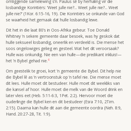
omliggende samelewing s’n. Paulus sê by herhaling vir die
losbandige Korintiërs: ‘Weet julle nie?... Weet julle nie?... Weet
julle nie?’ (1Kor. 6:15-16, 19). Die Korintiërs se onkunde van God
se waarheid het gemaak dat hulle losbandig lewe.
Dit het in die laat 80’s in Oos-Afrika gebeur. Toe Donald
Whitney ’n sekere gemeente daar besoek, was hy geskok dat
hulle seksueel losbandig, oneerlik en verdeeld is. Die mense het
soos ongelowiges gelieg en gesteel. Wat het dit veroorsaak?
Hulle was onkundig. Nie een van hulle—die predikant inkluis!—
4
het ’n Bybel gehad nie.
Om geestelik te groei, kort ’n gemeente die Bybel. Dit help nie
die Bybel lê as ’n vertroonstuk op ’n tafel nie. Die mense moet
dit lees. Hulle moet dit bestudeer. Hulle moet dit weekliks van
die kansel af hoor. Hulle moet die melk van die Woord drink en
later vleis eet (Heb. 5:11-6:3, 1Pet. 2:2). Hiervoor moet die
ouderlinge die Bybel ken en dit bestudeer (Esra 7:10, 2Tim.
2:15). Daarna kan hulle dit aan die gemeente oordra (Neh. 8:9,
Hand. 20:27-28, Tit. 1:9).