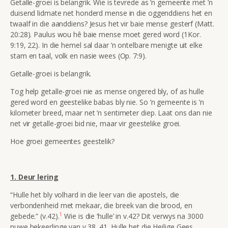
Getalle-groei is belangrik. Wie is tevrede as ’n gemeente met ’n
duisend lidmate net honderd mense in die oggenddiens het en
twaalf in die aanddiens? Jesus het vir baie mense gesterf (Matt.
20:28). Paulus wou hê baie mense moet gered word (1Kor.
9:19, 22). In die hemel sal daar ’n ontelbare menigte uit elke
stam en taal, volk en nasie wees (Op. 7:9).
Getalle-groei is belangrik.
Tog help getalle-groei nie as mense ongered bly, of as hulle
gered word en geestelike babas bly nie. So ’n gemeente is ’n
kilometer breed, maar net ’n sentimeter diep. Laat ons dan nie
net vir getalle-groei bid nie, maar vir geestelike groei.
Hoe groei gemeentes geestelik?
1. Deur lering
“Hulle het bly volhard in die leer van die apostels, die
verbondenheid met mekaar, die breek van die brood, en
1
gebede.” (v.42).
Wie is die ‘hulle’ in v.42? Dit verwys na
3000
nuwe bekeerlinge van v.38, 41. Hulle het die Heilige Gees