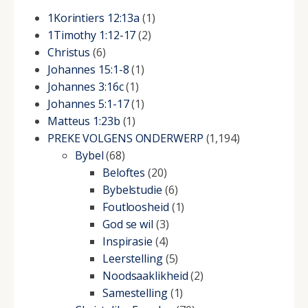
1Korintiers 12:13a
(1)
1Timothy 1:12-17
(2)
Christus
(6)
Johannes 15:1-8
(1)
Johannes 3:16c
(1)
Johannes 5:1-17
(1)
Matteus 1:23b
(1)
PREKE VOLGENS ONDERWERP
(1,194)
Bybel
(68)
Beloftes
(20)
Bybelstudie
(6)
Foutloosheid
(1)
God se wil
(3)
Inspirasie
(4)
Leerstelling
(5)
Noodsaaklikheid
(2)
Samestelling
(1)