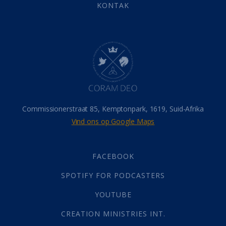
Eindtyd
(142)
KONTAK
Belonings
(4)
Dood
(26)
Hel
(21)
Hemel
(31)
Israel
(14)
Millennium
(1)
Oordeelsdag
(19)
Verheerlikte liggaam
(3)
Commissionerstraat 85, Kemptonpark, 1619, Suid-Afrika
Wederkoms
(27)
Vind ons op Google Maps
Gebed
(87)
Dankbaarheid
(5)
Die Onse Vader
(12)
FACEBOOK
Vas
(2)
SPOTIFY FOR PODCASTERS
God
(392)
Afgode
(23)
YOUTUBE
Tien Plae
(5)
CREATION MINISTRIES INT.
Almag
(1)