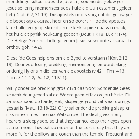
mondelinge kultuur soos die Jode s’n, sou hierdie gelowiges
Jesus se lering memoriseer soos hulle die Ou Testament geleer
het (Deut. 6:7, 31:19). Die apostels moes sorg dat die gelowiges
2
die boodskap akkuraat hoor en so oordra.
Toe die apostels
later hulle lering op skrif sit en die kerk kopieë daarvan maak,
het hulle dit pynlik noukeurig gedoen (Deut. 17:18, Luk. 1:1-4).
Die Heilige Gees het hulle gelei om Jesus se woorde akkuraat te
onthou (Joh. 14:26).
Dieselfde Gees help ons om die Bybel te verstaan (1Kor. 2:12-
13). Deur voorlesing, prediking, memorisering en oordenking
onderrig Hy ons in die leer van die apostels (v.42, 1Tim. 4:13,
2Tim. 3:14-4:2, Ps. 1:2, 119:11).
Wil jy onder die prediking groei? Bid daarvoor. Sonder die Gees
se werk deur gebed sal die Woord geen effek op jou hê nie. Dit
sal soos saad op harde, vlak, klipperige grond val waar dorings
gesaai is (Matt. 13:18-22). Of jy sal onder die prediking slaap en
niks inneem nie. Thomas Watson sê: ‘The devil gives many
hearers a sleepy sop, so that they cannot keep their eyes open
at a sermon. They eat so much on the Lord’s-day that they are
more fit for the pillow and couch than the temple. Frequent and