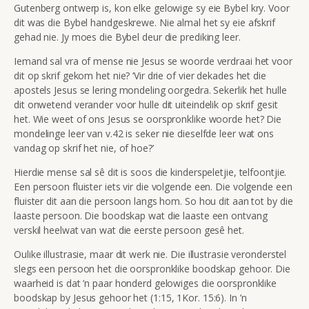
Gutenberg ontwerp is, kon elke gelowige sy eie Bybel kry. Voor
dit was die Bybel handgeskrewe. Nie almal het sy eie afskrif
gehad nie. Jy moes die Bybel deur die prediking leer.
Iemand sal vra of mense nie Jesus se woorde verdraai het voor
dit op skrif gekom het nie? ‘Vir drie of vier dekades het die
apostels Jesus se lering mondeling oorgedra. Sekerlik het hulle
dit onwetend verander voor hulle dit uiteindelik op skrif gesit
het. Wie weet of ons Jesus se oorspronklike woorde het? Die
mondelinge leer van v.42 is seker nie dieselfde leer wat ons
vandag op skrif het nie, of hoe?’
Hierdie mense sal sê dit is soos die kinderspeletjie, telfoontjie.
Een persoon fluister iets vir die volgende een. Die volgende een
fluister dit aan die persoon langs hom. So hou dit aan tot by die
laaste persoon. Die boodskap wat die laaste een ontvang
verskil heelwat van wat die eerste persoon gesê het.
Oulike illustrasie, maar dit werk nie. Die illustrasie veronderstel
slegs een persoon het die oorspronklike boodskap gehoor. Die
waarheid is dat ’n paar honderd gelowiges die oorspronklike
boodskap by Jesus gehoor het (1:15, 1Kor. 15:6). In ’n