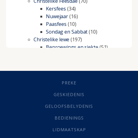
Christelike Feesdae
(70)
Kersfees
(34)
Nuwejaar
(16)
Paasfees
(10)
Sondag en Sabbat
(10)
Christelike lewe
(197)
Beproewings en siekte
(51)
Besluitneming
(6)
Dissipline
(10)
Geestelike Groei
(10)
Gehoorsaamheid
(6)
PREKE
Geld
(21)
Grys Areas
(4)
GESKIEDENIS
Hofsake
(2)
GELOOFSBELYDENIS
Lewensdoel
(3)
Selfondersoek
(1)
BEDIENINGS
Vervolging
(19)
LIDMAATSKAP
Werk
(22)