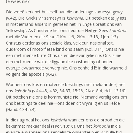
te wees nie?
Die vroeë kerk het hulleself aan die onderlinge samesyn gewy
(v.42). Die Grieks vir samesyn is
koinōnia
. Dit
beteken dat jy iets
in met iemand anders in gemeen het. In Engels praat ons van
‘fellowship’. As Christene het ons deur die Heilige Gees
koinōnia
met die Vader en die Seun (1Kor. 1:9, 2Kor. 13:13, 1Joh. 1:3).
Christus eerder as ons sosiale klas, velkleur, nasionaliteit,
ouderdom of motorfietse bind ons saam (Kol. 3:11). Ons is nie
een met mense buite Christus en die evangelie nie. Ons is nie
een met mense wat die liggaamlike opstanding of ander
evangelie-waarhede verwerp nie. Ons eenheid lê in die waarheid
volgens die apostels (v.42).
Wanneer ons kos en materiële besittings met mekaar deel, het
ons
koinōnia
(v.44-45, 4:32, 34-37, 15:26, 2Kor. 8:4, Heb. 13:16).
Dit beteken nie ons is kommuniste nie. Niemand verplig ons om
ons besittings te deel nie—ons doen dit vrywillig en uit liefde
(Hand. 4:34-5:4).
In die nagmaal het ons
koinōnia
wanneer ons die brood en die
beker met mekaar deel (1Kor. 10:16). Ons het
koinōnia
in die
evangelie wanneer ons sendelinge ondersteun en vir hulle bid