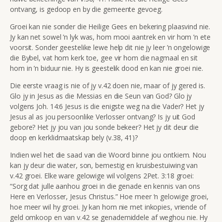
ontvang, is gedoop en by die gemeente gevoeg.
Groei kan nie sonder die Heilige Gees en bekering plaasvind nie.
Jy kan net sowel ’n lyk was, hom mooi aantrek en vir hom ’n ete
voorsit. Sonder geestelike lewe help dit nie jy leer ’n ongelowige
die Bybel, vat hom kerk toe, gee vir hom die nagmaal en sit
hom in ’n biduur nie. Hy is geestelik dood en kan nie groei nie.
Die eerste vraag is nie of jy v.42 doen nie, maar of jy gered is.
Glo jy in Jesus as die Messias en die Seun van God? Glo jy
volgens Joh. 14:6 Jesus is die enigste weg na die Vader? Het jy
Jesus al as jou persoonlike Verlosser ontvang? Is jy uit God
gebore? Het jy jou van jou sonde bekeer? Het jy dit deur die
doop en kerklidmaatskap bely (v.38, 41)?
Indien wel het die saad van die Woord binne jou ontkiem. Nou
kan jy deur die water, son, bemestig en kruisbestuiwing van
v.42 groei. Elke ware gelowige wil volgens 2Pet. 3:18 groei:
“
Sorg dat julle aanhou groei in die genade en kennis van ons
Here en Verlosser, Jesus Christus.”
Hoe meer ’n gelowige groei,
hoe meer wil hy groei. Jy kan hom nie met inkopies, vriende of
geld omkoop en van v.42 se genademiddele af weghou nie. Hy