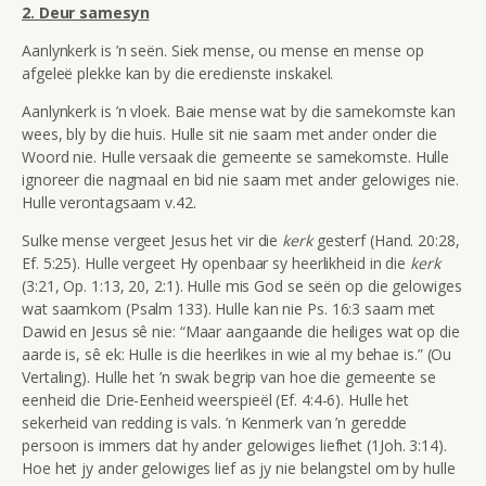
2. Deur samesyn
Aanlynkerk is ’n seën. Siek mense, ou mense en mense op
afgeleë plekke kan by die eredienste inskakel.
Aanlynkerk is ’n vloek. Baie mense wat by die samekomste kan
wees, bly by die huis. Hulle sit nie saam met ander onder die
Woord nie. Hulle versaak die gemeente se samekomste. Hulle
ignoreer die nagmaal en bid nie saam met ander gelowiges nie.
Hulle verontagsaam v.42.
Sulke mense vergeet Jesus het vir die
kerk
gesterf (Hand. 20:28,
Ef. 5:25). Hulle vergeet Hy openbaar sy heerlikheid in die
kerk
(3:21, Op. 1:13, 20, 2:1). Hulle mis God se seën op die gelowiges
wat saamkom (Psalm 133). Hulle kan nie Ps. 16:3 saam met
Dawid en Jesus sê nie:
“Maar aangaande die heiliges wat op die
aarde is, sê ek: Hulle is die heerlikes in wie al my behae is.” (Ou
Vertaling). Hulle het ’n swak begrip van hoe die gemeente se
eenheid die Drie-Eenheid weerspieël (Ef. 4:4-6). Hulle het
sekerheid van redding is vals. ’n Kenmerk van ’n geredde
persoon is immers dat hy ander gelowiges liefhet (1Joh. 3:14).
Hoe het jy ander gelowiges lief as jy nie belangstel om by hulle