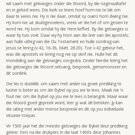
wil saam met gelowiges onder die Woord, by die nagmaaltafel
en in gebed wees. Die kerk se leiers hoef hom nie te lek om
daar te wees nie. Hy is nie daar, omdat sy ouers hom dwing nie.
Hy kom nie uit skuldgevoelens, vrees vir die hel of om gesien te
word nie. Hy kom omdat hy die Here liefhet. By die gelowiges is
waar hy tuis voel. Daar wy hy hom aan die leer van die apostels;
aan hulle uitleg van die Ou Testament en hulle oordrag van
Jesus se lering (v.42, 16-36, Matt. 28:20). Toe v.42 gebeur het,
was die apostels se lering nog nie op skrif nie. Hulle het dit
mondeling aan die gelowiges oorgedra. Onder hierdie lering het
die gelowiges die Woord ontvang, bespreek, gememoriseer en
dit oordink.
Die les is duidelik: om saam met ander na goeie prediking te
luister is beter as om die Bybel op jou eie te lees. Maak nie ’n
fout nie: om die Bybel op jou eie te lees is belangrik. Maar waar
die Woord goed gepreek word, leer jy wat dit beteken. Jy kan
die uitleg met ander mense bespreek en dit op jou individuele
situasie toepas.
Vir 1500 jaar het die meeste gelowiges die Bybel deur prediking
geleer. Eers na die drukpers in die laat 1400’s deur Johannes