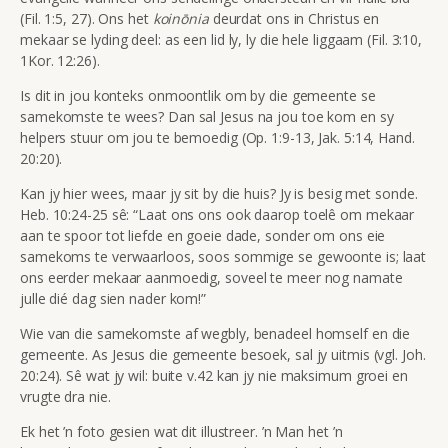
(Fil. 1:5, 27). Ons het
koinōnia
deurdat ons in Christus en
mekaar se lyding deel: as een lid ly, ly die hele liggaam (Fil. 3:10,
1Kor. 12:26).
Is dit in jou konteks onmoontlik om by die gemeente se
samekomste te wees? Dan sal Jesus na jou toe kom en sy
helpers stuur om jou te bemoedig (Op. 1:9-13, Jak. 5:14, Hand.
20:20).
Kan jy hier wees, maar jy sit by die huis? Jy is besig met sonde.
Heb. 10:24-25 sê:
“Laat ons ons ook daarop toelê om mekaar
aan te spoor tot liefde en goeie dade, sonder om ons eie
samekoms te verwaarloos, soos sommige se gewoonte is; laat
ons eerder mekaar aanmoedig, soveel te meer nog namate
julle dié dag sien nader kom!”
Wie van die samekomste af wegbly, benadeel homself en die
gemeente. As Jesus die gemeente besoek, sal jy uitmis (vgl. Joh.
20:24).
Sê wat jy wil: buite v.42 kan jy nie maksimum groei en
vrugte dra nie.
Ek het ’n foto gesien wat dit illustreer. ’n Man het ’n