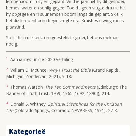
lemoenboom in sy erf geplant. Vir drie jaar het hy dit gesnoei,
bemes, water en sonlig gegee. Toe dit geen vrugte dra nie het
hy opgegee en ’n suurlemoen boom langs dit geplant. Skielik
het die lemoenboom begin vrugte dra. Kruisbestuiwing moes
plaasvind.
So is dit in die kerk: om geestelik te groei, het ons mekaar
nodig.
1
Aanhalings uit die 2020 Vertaling.
2
William D. Mounce,
Why I Trust the Bible
(Grand Rapids,
Michigan: Zondervan, 2021), 9-18.
3
Thomas Watson,
The Ten Commandments
(Edinburgh: The
Banner of Truth Trust, 1959, 1965 [1692, 1890]), 214.
4
Donald S. Whitney,
Spiritual Disciplines for the Christian
Life
(Colorado Springs, Colorado: NAVPRESS, 1991), 27-8.
Kategorieë