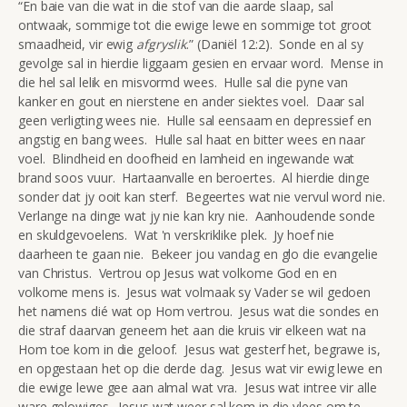
“En baie van die wat in die stof van die aarde slaap, sal
ontwaak, sommige tot die ewige lewe en sommige tot groot
smaadheid, vir ewig
afgryslik
.” (Daniël 12:2). Sonde en al sy
gevolge sal in hierdie liggaam gesien en ervaar word. Mense in
die hel sal lelik en misvormd wees. Hulle sal die pyne van
kanker en gout en nierstene en ander siektes voel. Daar sal
geen verligting wees nie. Hulle sal eensaam en depressief en
angstig en bang wees. Hulle sal haat en bitter wees en naar
voel. Blindheid en doofheid en lamheid en ingewande wat
brand soos vuur. Hartaanvalle en beroertes. Al hierdie dinge
sonder dat jy ooit kan sterf. Begeertes wat nie vervul word nie.
Verlange na dinge wat jy nie kan kry nie. Aanhoudende sonde
en skuldgevoelens. Wat 'n verskriklike plek. Jy hoef nie
daarheen te gaan nie. Bekeer jou vandag en glo die evangelie
van Christus. Vertrou op Jesus wat volkome God en en
volkome mens is. Jesus wat volmaak sy Vader se wil gedoen
het namens dié wat op Hom vertrou. Jesus wat die sondes en
die straf daarvan geneem het aan die kruis vir elkeen wat na
Hom toe kom in die geloof. Jesus wat gesterf het, begrawe is,
en opgestaan het op die derde dag. Jesus wat vir ewig lewe en
die ewige lewe gee aan almal wat vra. Jesus wat intree vir alle
ware gelowiges. Jesus wat weer sal kom in die vlees om te