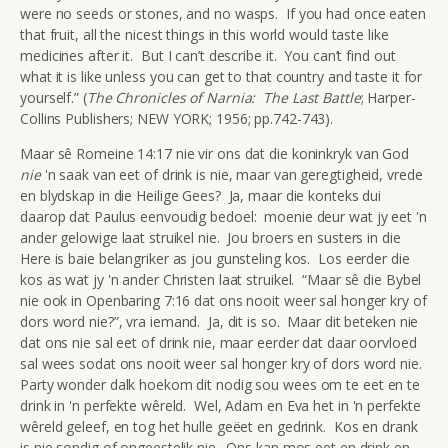
were no seeds or stones, and no wasps. If you had once eaten
that fruit, all the nicest things in this world would taste like
medicines after it. But I can’t describe it. You can’t find out
what it is like unless you can get to that country and taste it for
yourself.” (
The Chronicles of Narnia: The Last Battle
; Harper-
Collins Publishers; NEW YORK; 1956; pp.742-743).
Maar sê Romeine 14:17 nie vir ons dat die koninkryk van God
nie
'n saak van eet of drink is nie, maar van geregtigheid, vrede
en blydskap in die Heilige Gees? Ja, maar die konteks dui
daarop dat Paulus eenvoudig bedoel: moenie deur wat jy eet 'n
ander gelowige laat struikel nie. Jou broers en susters in die
Here is baie belangriker as jou gunsteling kos. Los eerder die
kos as wat jy 'n ander Christen laat struikel. “Maar sê die Bybel
nie ook in Openbaring 7:16 dat ons nooit weer sal honger kry of
dors word nie?”, vra iemand. Ja, dit is so. Maar dit beteken nie
dat ons nie sal eet of drink nie, maar eerder dat daar oorvloed
sal wees sodat ons nooit weer sal honger kry of dors word nie.
Party wonder dalk hoekom dit nodig sou wees om te eet en te
drink in 'n perfekte wêreld. Wel, Adam en Eva het in 'n perfekte
wêreld geleef, en tog het hulle geëet en gedrink. Kos en drank
is nie sondig of ongeestelik nie. Ons kan mos eet en drink en