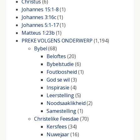
Christus
(6)
Johannes 15:1-8
(1)
Johannes 3:16c
(1)
Johannes 5:1-17
(1)
Matteus 1:23b
(1)
PREKE VOLGENS ONDERWERP
(1,194)
Bybel
(68)
Beloftes
(20)
Bybelstudie
(6)
Foutloosheid
(1)
God se wil
(3)
Inspirasie
(4)
Leerstelling
(5)
Noodsaaklikheid
(2)
Samestelling
(1)
Christelike Feesdae
(70)
Kersfees
(34)
Nuwejaar
(16)