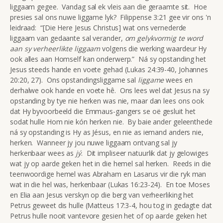
liggaam gegee. Vandag sal ek vleis aan die geraamte sit. Hoe
presies sal ons nuwe liggame lyk? Filippense 3:21 gee vir ons 'n
leidraad: “[Die Here Jesus Christus] wat ons vernederde
liggaam van gedaante sal verander,
om gelykvormig te word
aan sy verheerlikte liggaam
volgens die werking waardeur Hy
ook alles aan Homself kan onderwerp.” Ná sy opstanding het
Jesus steeds hande en voete gehad (Lukas 24:39-40, Johannes
20:20, 27). Ons opstandingsliggame sal
liggame
wees en
derhalwe ook hande en voete hê. Ons lees wel dat Jesus na sy
opstanding by tye nie herken was nie, maar dan lees ons ook
dat Hy byvoorbeeld die Emmaus-gangers se oë gesluit het
sodat hulle Hom nie kón herken nie. By baie ander geleenthede
ná sy opstanding is Hy as Jésus, en nie as iemand anders nie,
herken. Wanneer jy jou nuwe liggaam ontvang sal jy
herkenbaar wees as
jý
. Dit impliseer natuurlik dat jy gelowiges
wat jy op aarde geken het in die hemel sal herken. Reeds in die
teenwoordige hemel was Abraham en Lasarus vir die ryk man
wat in die hel was, herkenbaar (Lukas 16:23-24). En toe Moses
en Elia aan Jesus verskyn op die berg van verheerliking het
Petrus geweet dis hulle (Matteus 17:3-4, hou tog in gedagte dat
Petrus hulle nooit vantevore gesien het of op aarde geken het