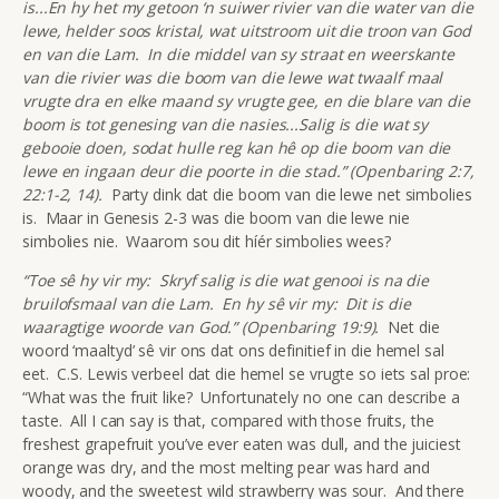
is...En hy het my getoon ‘n suiwer rivier van die water van die
lewe, helder soos kristal, wat uitstroom uit die troon van God
en van die Lam. In die middel van sy straat en weerskante
van die rivier was die boom van die lewe wat twaalf maal
vrugte dra en elke maand sy vrugte gee, en die blare van die
boom is tot genesing van die nasies...Salig is die wat sy
gebooie doen, sodat hulle reg kan hê op die boom van die
lewe en ingaan deur die poorte in die stad.” (Openbaring 2:7,
22:1-2, 14).
Party dink dat die boom van die lewe net simbolies
is. Maar in Genesis 2-3 was die boom van die lewe nie
simbolies nie. Waarom sou dit híér simbolies wees?
“Toe sê hy vir my: Skryf salig is die wat genooi is na die
bruilofsmaal van die Lam. En hy sê vir my: Dit is die
waaragtige woorde van God.” (Openbaring 19:9).
Net die
woord ‘maaltyd’ sê vir ons dat ons definitief in die hemel sal
eet. C.S. Lewis verbeel dat die hemel se vrugte so iets sal proe:
“What was the fruit like? Unfortunately no one can describe a
taste. All I can say is that, compared with those fruits, the
freshest grapefruit you’ve ever eaten was dull, and the juiciest
orange was dry, and the most melting pear was hard and
woody, and the sweetest wild strawberry was sour. And there