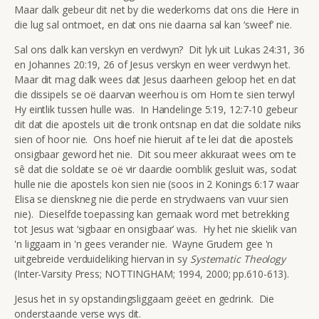
Maar dalk gebeur dit net by die wederkoms dat ons die Here in
die lug sal ontmoet, en dat ons nie daarna sal kan ‘sweef’ nie.
Sal ons dalk kan verskyn en verdwyn? Dit lyk uit Lukas 24:31, 36
en Johannes 20:19, 26 of Jesus verskyn en weer verdwyn het.
Maar dit mag dalk wees dat Jesus daarheen geloop het en dat
die dissipels se oë daarvan weerhou is om Hom te sien terwyl
Hy eintlik tussen hulle was. In Handelinge 5:19, 12:7-10 gebeur
dit dat die apostels uit die tronk ontsnap en dat die soldate niks
sien of hoor nie. Ons hoef nie hieruit af te lei dat die apostels
onsigbaar geword het nie. Dit sou meer akkuraat wees om te
sê dat die soldate se oë vir daardie oomblik gesluit was, sodat
hulle nie die apostels kon sien nie (soos in 2 Konings 6:17 waar
Elisa se dienskneg nie die perde en strydwaens van vuur sien
nie). Dieselfde toepassing kan gemaak word met betrekking
tot Jesus wat ‘sigbaar en onsigbaar’ was. Hy het nie skielik van
'n liggaam in 'n gees verander nie. Wayne Grudem gee 'n
uitgebreide verduideliking hiervan in sy
Systematic Theology
(Inter-Varsity Press; NOTTINGHAM; 1994, 2000; pp.610-613).
Jesus het in sy opstandingsliggaam geëet en gedrink. Die
onderstaande verse wys dit.