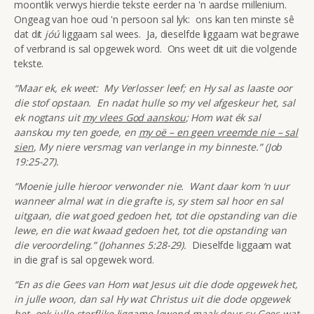
moontlik verwys hierdie tekste eerder na 'n aardse millenium.
Ongeag van hoe oud 'n persoon sal lyk: ons kan ten minste sê
dat dit
jóú
liggaam sal wees. Ja, dieselfde liggaam wat begrawe
of verbrand is sal opgewek word. Ons weet dit uit die volgende
tekste.
“Maar ek, ek weet: My Verlosser leef; en Hy sal as laaste oor
die stof opstaan. En nadat hulle so my vel afgeskeur het, sal
ek nogtans uit
my vlees God aanskou
; Hom wat ék sal
aanskou my ten goede, en
my oë – en geen vreemde nie – sal
sien
, My niere versmag van verlange in my binneste.” (Job
19:25-27).
“Moenie julle hieroor verwonder nie. Want daar kom ‘n uur
wanneer almal wat in die grafte is, sy stem sal hoor en sal
uitgaan, die wat goed gedoen het, tot die opstanding van die
lewe, en die wat kwaad gedoen het, tot die opstanding van
die veroordeling.” (Johannes 5:28-29).
Dieselfde liggaam wat
in die graf is sal opgewek word.
“En as die Gees van Hom wat Jesus uit die dode opgewek het,
in julle woon, dan sal Hy wat Christus uit die dode opgewek
het, ook julle sterflike liggame lewend maak deur sy Gees wat