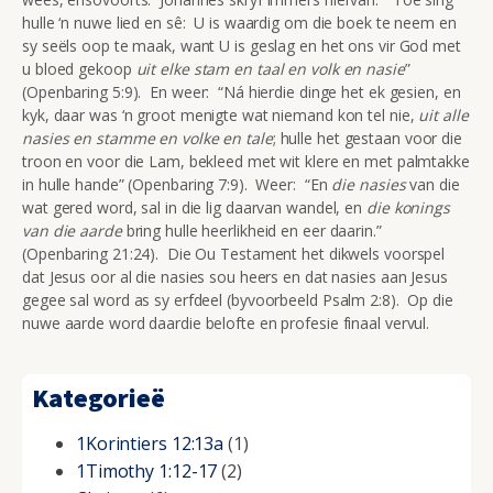
hulle ‘n nuwe lied en sê: U is waardig om die boek te neem en
sy seëls oop te maak, want U is geslag en het ons vir God met
u bloed gekoop
uit elke stam en taal en volk en nasie
”
(Openbaring 5:9). En weer: “Ná hierdie dinge het ek gesien, en
kyk, daar was ‘n groot menigte wat niemand kon tel nie,
uit alle
nasies en stamme en volke en tale
; hulle het gestaan voor die
troon en voor die Lam, bekleed met wit klere en met palmtakke
in hulle hande” (Openbaring 7:9). Weer: “En
die nasies
van die
wat gered word, sal in die lig daarvan wandel, en
die konings
van die aarde
bring hulle heerlikheid en eer daarin.”
(Openbaring 21:24). Die Ou Testament het dikwels voorspel
dat Jesus oor al die nasies sou heers en dat nasies aan Jesus
gegee sal word as sy erfdeel (byvoorbeeld Psalm 2:8). Op die
nuwe aarde word daardie belofte en profesie finaal vervul.
Kategorieë
1Korintiers 12:13a
(1)
1Timothy 1:12-17
(2)