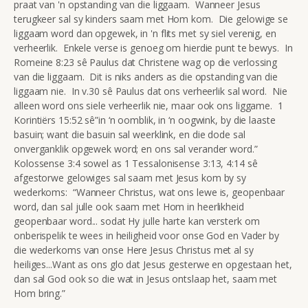
praat van 'n opstanding van die liggaam. Wanneer Jesus
terugkeer sal sy kinders saam met Hom kom. Die gelowige se
liggaam word dan opgewek, in 'n flits met sy siel verenig, en
verheerlik. Enkele verse is genoeg om hierdie punt te bewys. In
Romeine 8:23 sê Paulus dat Christene wag op die verlossing
van die liggaam. Dit is niks anders as die opstanding van die
liggaam nie. In v.30 sê Paulus dat ons verheerlik sal word. Nie
alleen word ons siele verheerlik nie, maar ook ons liggame. 1
Korintiërs 15:52 sê”in ‘n oomblik, in ‘n oogwink, by die laaste
basuin; want die basuin sal weerklink, en die dode sal
onverganklik opgewek word; en ons sal verander word.”
Kolossense 3:4 sowel as 1 Tessalonisense 3:13, 4:14 sê
afgestorwe gelowiges sal saam met Jesus kom by sy
wederkoms: “Wanneer Christus, wat ons lewe is, geopenbaar
word, dan sal julle ook saam met Hom in heerlikheid
geopenbaar word... sodat Hy julle harte kan versterk om
onberispelik te wees in heiligheid voor onse God en Vader by
die wederkoms van onse Here Jesus Christus met al sy
heiliges...Want as ons glo dat Jesus gesterwe en opgestaan het,
dan sal God ook so die wat in Jesus ontslaap het, saam met
Hom bring.”