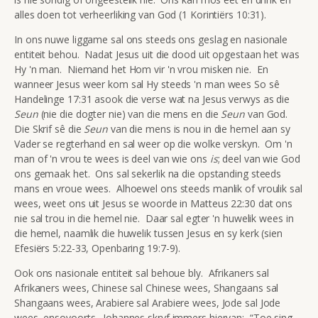
alles doen tot verheerliking van God (1 Korintiërs 10:31).
In ons nuwe liggame sal ons steeds ons geslag en nasionale
entiteit behou. Nadat Jesus uit die dood uit opgestaan het was
Hy 'n man. Niemand het Hom vir 'n vrou misken nie. En
wanneer Jesus weer kom sal Hy steeds 'n man wees So sê
Handelinge 17:31 asook die verse wat na Jesus verwys as die
Seun
(nie die dogter nie) van die mens en die
Seun
van God.
Die Skrif sê die
Seun
van die mens is nou in die hemel aan sy
Vader se regterhand en sal weer op die wolke verskyn. Om 'n
man of 'n vrou te wees is deel van wie ons
is
; deel van wie God
ons gemaak het. Ons sal sekerlik na die opstanding steeds
mans en vroue wees. Alhoewel ons steeds manlik of vroulik sal
wees, weet ons uit Jesus se woorde in Matteus 22:30 dat ons
nie sal trou in die hemel nie. Daar sal egter 'n huwelik wees in
die hemel, naamlik die huwelik tussen Jesus en sy kerk (sien
Efesiërs 5:22-33, Openbaring 19:7-9).
Ook ons nasionale entiteit sal behoue bly. Afrikaners sal
Afrikaners wees, Chinese sal Chinese wees, Shangaans sal
Shangaans wees, Arabiere sal Arabiere wees, Jode sal Jode
wees, ensovoorts. Johannes skryf immers hiervan: “Toe sing