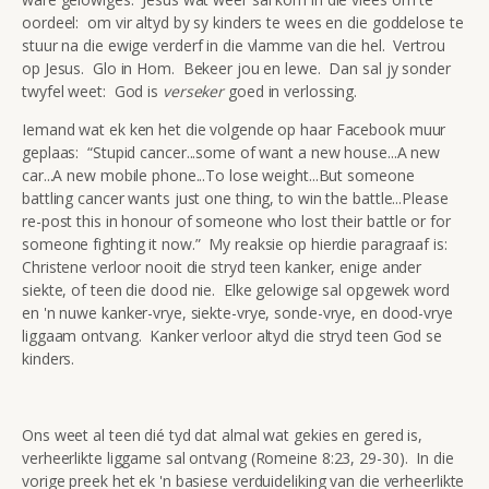
oordeel: om vir altyd by sy kinders te wees en die goddelose te
stuur na die ewige verderf in die vlamme van die hel. Vertrou
op Jesus. Glo in Hom. Bekeer jou en lewe. Dan sal jy sonder
twyfel weet: God is
verseker
goed in verlossing.
Iemand wat ek ken het die volgende op haar Facebook muur
geplaas: “Stupid cancer...some of want a new house...A new
car...A new mobile phone...To lose weight...But someone
battling cancer wants just one thing, to win the battle...Please
re-post this in honour of someone who lost their battle or for
someone fighting it now.” My reaksie op hierdie paragraaf is:
Christene verloor nooit die stryd teen kanker, enige ander
siekte, of teen die dood nie. Elke gelowige sal opgewek word
en 'n nuwe kanker-vrye, siekte-vrye, sonde-vrye, en dood-vrye
liggaam ontvang. Kanker verloor altyd die stryd teen God se
kinders.
Ons weet al teen dié tyd dat almal wat gekies en gered is,
verheerlikte liggame sal ontvang (Romeine 8:23, 29-30). In die
vorige preek het ek 'n basiese verduideliking van die verheerlikte