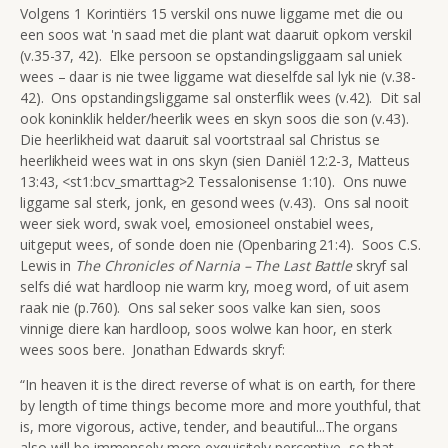
Volgens 1 Korintiërs 15 verskil ons nuwe liggame met die ou
een soos wat 'n saad met die plant wat daaruit opkom verskil
(v.35-37, 42). Elke persoon se opstandingsliggaam sal uniek
wees – daar is nie twee liggame wat dieselfde sal lyk nie (v.38-
42). Ons opstandingsliggame sal onsterflik wees (v.42). Dit sal
ook koninklik helder/heerlik wees en skyn soos die son (v.43).
Die heerlikheid wat daaruit sal voortstraal sal Christus se
heerlikheid wees wat in ons skyn (sien Daniël 12:2-3, Matteus
13:43, <st1:bcv_smarttag>2 Tessalonisense 1:10). Ons nuwe
liggame sal sterk, jonk, en gesond wees (v.43). Ons sal nooit
weer siek word, swak voel, emosioneel onstabiel wees,
uitgeput wees, of sonde doen nie (Openbaring 21:4). Soos C.S.
Lewis in
The Chronicles of Narnia – The Last Battle
skryf sal
selfs dié wat hardloop nie warm kry, moeg word, of uit asem
raak nie (p.760). Ons sal seker soos valke kan sien, soos
vinnige diere kan hardloop, soos wolwe kan hoor, en sterk
wees soos bere. Jonathan Edwards skryf:
“In heaven it is the direct reverse of what is on earth, for there
by length of time things become more and more youthful, that
is, more vigorous, active, tender, and beautiful...The organs
also will be immensely more exquisitely perceptive, so that