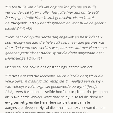
“En toe hulle van blydskap nog nie kon glo nie en hulle
verwonder, sê Hy vir hulle: Het julle hier iets om te eet?
Daarop gee hulle Hom ‘n stuk gebraaide vis en ‘n stuk
heuningkoek. En Hy het dit geneem en voor hulle oë geëet.”
(Lukas 24:41-43).
“Hom het God op die derde dag opgewek en beskik dat Hy
sou verskyn nie aan die hele volk nie, maar aan getuies wat
deur God vantevore verkies was, aan ons wat met Hom saam
geëet en gedrink het nadat Hy uit die dode opgestaan het.”
(Handelinge 10:40-41).
Net so sal ons ook in ons opstandingsliggame kan eet.
“
En die Here van die leërskare sal op hierdie berg vir al die
volke berei ‘n maaltyd van vetspyse, ‘n maaltyd van ou wyn,
van vetspyse vol murg, van gesuiwerde ou wyn.” (Jesaja
25:6).
Vers 8 van hierdie selfde hoofstuk impliseer dat Jesaja na
die nuwe aarde verwys, want dáár sê hy: “Hy sal die dood vir
ewig vernietig, en die Here Here sal die trane van alle
aangesigte afvee; en Hy sal die smaad van sy volk van die hele
aarde af wegneem; want die Here het dit gespreek.”