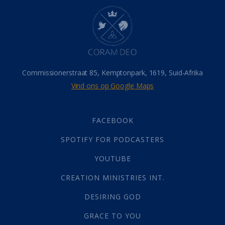
Hel
(21)
Hemel
(31)
Israel
(14)
Millennium
(1)
Oordeelsdag
(19)
Verheerlikte liggaam
(3)
Commissionerstraat 85, Kemptonpark, 1619, Suid-Afrika
Wederkoms
(27)
Vind ons op Google Maps
Gebed
(87)
Dankbaarheid
(5)
Die Onse Vader
(12)
FACEBOOK
Vas
(2)
SPOTIFY FOR PODCASTERS
God
(392)
Afgode
(23)
YOUTUBE
Tien Plae
(5)
CREATION MINISTRIES INT.
Almag
(1)
Alomteenwoordig
(4)
DESIRING GOD
Liefde
(1)
GRACE TO YOU
Alwetendheid
(1)