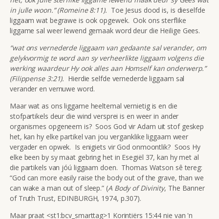
in julle woon.” (Romeine 8:11).
Toe Jesus dood is, is dieselfde
liggaam wat begrawe is ook opgewek. Ook ons sterflike
liggame sal weer lewend gemaak word deur die Heilige Gees.
“wat ons vernederde liggaam van gedaante sal verander, om
gelykvormig te word aan sy verheerlikte liggaam volgens die
werking waardeur Hy ook alles aan Homself kan onderwerp.”
(Filippense 3:21).
Hierdie selfde vernederde liggaam sal
verander en vernuwe word.
Maar wat as ons liggame heeltemal vernietig is en die
stofpartikels deur die wind versprei is en weer in ander
organismes opgeneem is? Soos God vir Adam uit stof geskep
het, kan hy elke partikel van jou verganklike liggaam weer
vergader en opwek. Is enigiets vir God onmoontlik? Soos Hy
elke been by sy maat gebring het in Esegiël 37, kan hy met al
die partikels van jóú liggaam doen. Thomas Watson sê tereg:
“God can more easily raise the body out of the grave, than we
can wake a man out of sleep.” (
A Body of Divinity
, The Banner
of Truth Trust, EDINBURGH, 1974, p.307).
Maar praat <st1:bcv_smarttag>1 Korintiërs 15:44 nie van 'n