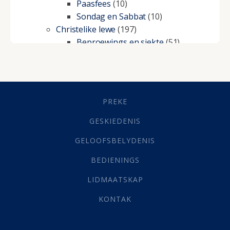
Paasfees
(10)
Sondag en Sabbat
(10)
Christelike lewe
(197)
Beproewings en siekte
(51)
Besluitneming
(6)
Dissipline
(10)
Geestelike Groei
(10)
Gehoorsaamheid
(6)
PREKE
Geld
(21)
Grys Areas
(4)
GESKIEDENIS
Hofsake
(2)
GELOOFSBELYDENIS
Lewensdoel
(3)
Selfondersoek
(1)
BEDIENINGS
Vervolging
(19)
LIDMAATSKAP
Werk
(22)
Eindtyd
(142)
KONTAK
Belonings
(4)
Dood
(26)