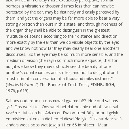
perhaps a vibration a thousand times less than can now be
perceived by the ear, may be distinctly and easily perceived by
them; and yet the organs may be far more able to bear a very
strong vibration than ours in this state; and through niceness of
the organ they shall be able to distinguish in the greatest
multitude of sounds according to their distance and direction,
more exactly by the ear than we do visible objects by the eye;
and we know not how far they may clearly hear one another’s
discourses. So the eye may be so much more sensible, and the
medium of vision (the rays) so much more exquisite, that for
aught we know they may distinctly see the beauty of one
another’s countenances and smiles, and hold a delightful and
most intimate conversation at a thousand miles distance.”
(
Works Volume 2
, The Banner of Truth Trust, EDINBURGH,
1976, p.619).
Sal ons ouderdom in ons nuwe liggame hê? Hoe oud sal ons
lyk? Ons weet nie. Ons weet net dat ons nie oud of swak sal
voel
nie. Miskien het Adam en Eva omtrent 30 jaar oud gelyk
en miskien sal ons in die hemel dieselfde lyk. Dalk sal daar selfs
kinders wees soos wat Jesaja 11 en 65 impliseer. Maar