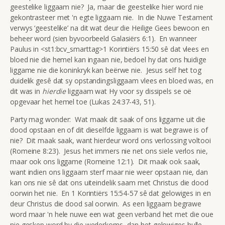
geestelike liggaam nie? Ja, maar die geestelike hier word nie
gekontrasteer met 'n egte liggaam nie. In die Nuwe Testament
verwys ‘geestelike’ na dit wat deur die Heilige Gees bewoon en
beheer word (sien byvoorbeeld Galasiërs 6:1). En wanneer
Paulus in <st1:bcv_smarttag>1 Korintiërs 15:50 sê dat vlees en
bloed nie die hemel kan ingaan nie, bedoel hy dat ons huidige
liggame nie die koninkryk kan beërwe nie. Jesus self het tog
duidelik gesê dat sy opstandingsliggaam vlees en bloed was, en
dit was in
hierdie
liggaam wat Hy voor sy dissipels se oë
opgevaar het hemel toe (Lukas 24:37-43, 51).
Party mag wonder: Wat maak dit saak of ons liggame uit die
dood opstaan en of dit dieselfde liggaam is wat begrawe is of
nie? Dit maak saak, want hierdeur word ons verlossing voltooi
(Romeine 8:23). Jesus het immers nie net ons siele verlos nie,
maar ook ons liggame (Romeine 12:1). Dit maak ook saak,
want indien ons liggaam sterf maar nie weer opstaan nie, dan
kan ons nie sê dat ons uiteindelik saam met Christus die dood
oorwin het nie. En 1 Korintiërs 15:54-57 sê dat gelowiges in en
deur Christus die dood sal oorwin. As een liggaam begrawe
word maar 'n hele nuwe een wat geen verband het met die oue
nie geskep word by die wederkoms, dan het gelowiges hulle