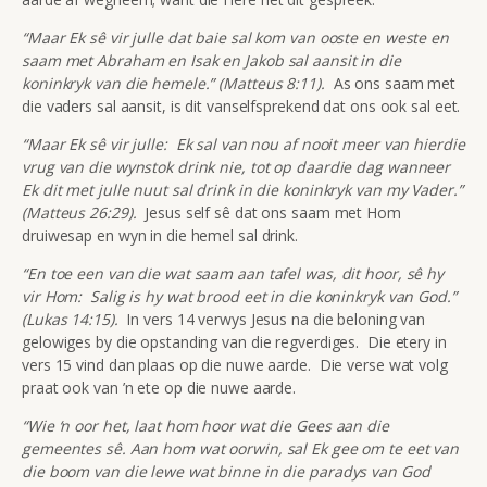
“Maar Ek sê vir julle dat baie sal kom van ooste en weste en
saam met Abraham en Isak en Jakob sal aansit in die
koninkryk van die hemele.” (Matteus 8:11).
As ons saam met
die vaders sal aansit, is dit vanselfsprekend dat ons ook sal eet.
“Maar Ek sê vir julle: Ek sal van nou af nooit meer van hierdie
vrug van die wynstok drink nie, tot op daardie dag wanneer
Ek dit met julle nuut sal drink in die koninkryk van my Vader.”
(Matteus 26:29).
Jesus self sê dat ons saam met Hom
druiwesap en wyn in die hemel sal drink.
“En toe een van die wat saam aan tafel was, dit hoor, sê hy
vir Hom: Salig is hy wat brood eet in die koninkryk van God.”
(Lukas 14:15).
In vers 14 verwys Jesus na die beloning van
gelowiges by die opstanding van die regverdiges. Die etery in
vers 15 vind dan plaas op die nuwe aarde. Die verse wat volg
praat ook van ’n ete op die nuwe aarde.
“Wie ‘n oor het, laat hom hoor wat die Gees aan die
gemeentes sê. Aan hom wat oorwin, sal Ek gee om te eet van
die boom van die lewe wat binne in die paradys van God