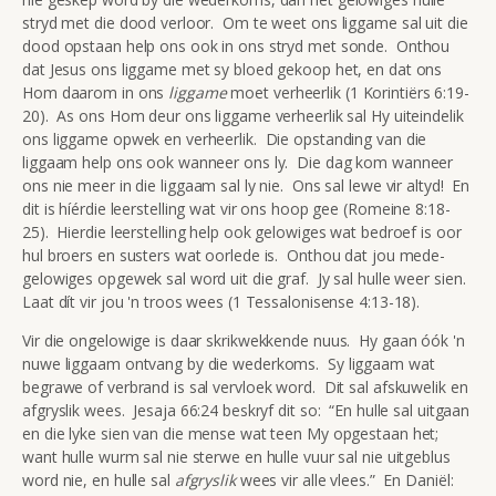
stryd met die dood verloor. Om te weet ons liggame sal uit die
dood opstaan help ons ook in ons stryd met sonde. Onthou
dat Jesus ons liggame met sy bloed gekoop het, en dat ons
Hom daarom in ons
liggame
moet verheerlik (1 Korintiërs 6:19-
20). As ons Hom deur ons liggame verheerlik sal Hy uiteindelik
ons liggame opwek en verheerlik. Die opstanding van die
liggaam help ons ook wanneer ons ly. Die dag kom wanneer
ons nie meer in die liggaam sal ly nie. Ons sal lewe vir altyd! En
dit is híérdie leerstelling wat vir ons hoop gee (Romeine 8:18-
25). Hierdie leerstelling help ook gelowiges wat bedroef is oor
hul broers en susters wat oorlede is. Onthou dat jou mede-
gelowiges opgewek sal word uit die graf. Jy sal hulle weer sien.
Laat dít vir jou 'n troos wees (1 Tessalonisense 4:13-18).
Vir die ongelowige is daar skrikwekkende nuus. Hy gaan óók 'n
nuwe liggaam ontvang by die wederkoms. Sy liggaam wat
begrawe of verbrand is sal vervloek word. Dit sal afskuwelik en
afgryslik wees. Jesaja 66:24 beskryf dit so: “En hulle sal uitgaan
en die lyke sien van die mense wat teen My opgestaan het;
want hulle wurm sal nie sterwe en hulle vuur sal nie uitgeblus
word nie, en hulle sal
afgryslik
wees vir alle vlees.” En Daniël: