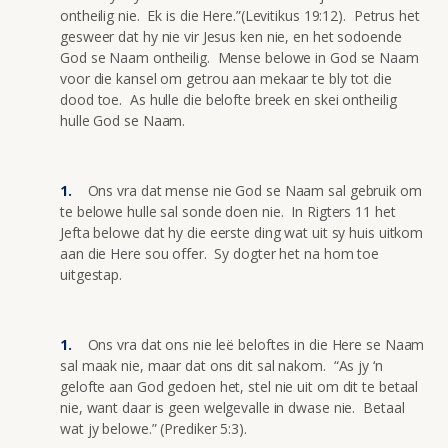
ontheilig nie. Ek is die Here.”(Levitikus 19:12). Petrus het
gesweer dat hy nie vir Jesus ken nie, en het sodoende
God se Naam ontheilig. Mense belowe in God se Naam
voor die kansel om getrou aan mekaar te bly tot die
dood toe. As hulle die belofte breek en skei ontheilig
hulle God se Naam.
Ons vra dat mense nie God se Naam sal gebruik om
te belowe hulle sal sonde doen nie. In Rigters 11 het
Jefta belowe dat hy die eerste ding wat uit sy huis uitkom
aan die Here sou offer. Sy dogter het na hom toe
uitgestap.
Ons vra dat ons nie leë beloftes in die Here se Naam
sal maak nie, maar dat ons dit sal nakom. “As jy ‘n
gelofte aan God gedoen het, stel nie uit om dit te betaal
nie, want daar is geen welgevalle in dwase nie. Betaal
wat jy belowe.” (Prediker 5:3).