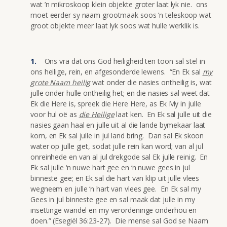
wat ’n mikroskoop klein objekte groter laat lyk nie. ons
moet eerder sy naam grootmaak soos ’n teleskoop wat
groot objekte meer laat lyk soos wat hulle werklik is.
Ons vra dat ons God heiligheid ten toon sal stel in
ons heilige, rein, en afgesonderde lewens. “En Ek sal
my
grote Naam heilig
wat onder die nasies ontheilig is, wat
julle onder hulle ontheilig het; en die nasies sal weet dat
Ek die Here is, spreek die Here Here, as Ek My in julle
voor hul oë as
die Heilige
laat ken. En Ek sal julle uit die
nasies gaan haal en julle uit al die lande bymekaar laat
kom, en Ek sal julle in jul land bring. Dan sal Ek skoon
water op julle giet, sodat julle rein kan word; van al jul
onreinhede en van al jul drekgode sal Ek julle reinig. En
Ek sal julle ‘n nuwe hart gee en ‘n nuwe gees in jul
binneste gee; en Ek sal die hart van klip uit julle vlees
wegneem en julle ‘n hart van vlees gee. En Ek sal my
Gees in jul binneste gee en sal maak dat julle in my
insettinge wandel en my verordeninge onderhou en
doen.” (Esegiël 36:23-27). Die mense sal God se Naam