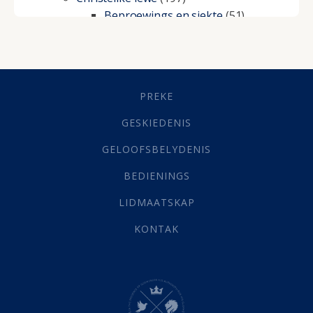
Beproewings en siekte
(51)
Besluitneming
(6)
Dissipline
(10)
Geestelike Groei
(10)
Gehoorsaamheid
(6)
PREKE
Geld
(21)
Grys Areas
(4)
GESKIEDENIS
Hofsake
(2)
GELOOFSBELYDENIS
Lewensdoel
(3)
Selfondersoek
(1)
BEDIENINGS
Vervolging
(19)
LIDMAATSKAP
Werk
(22)
Eindtyd
(142)
KONTAK
Belonings
(4)
Dood
(26)
Hel
(21)
Hemel
(31)
Israel
(14)