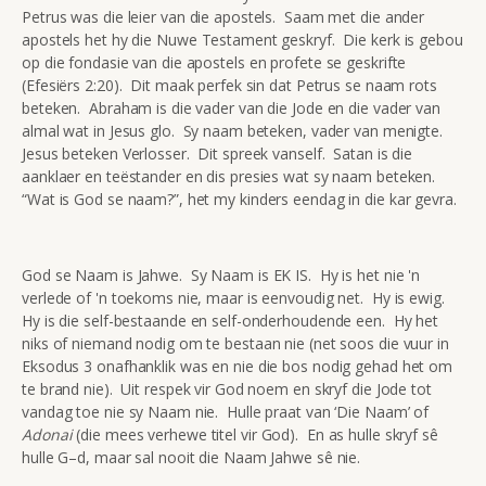
Petrus was die leier van die apostels. Saam met die ander
apostels het hy die Nuwe Testament geskryf. Die kerk is gebou
op die fondasie van die apostels en profete se geskrifte
(Efesiërs 2:20). Dit maak perfek sin dat Petrus se naam rots
beteken. Abraham is die vader van die Jode en die vader van
almal wat in Jesus glo. Sy naam beteken, vader van menigte.
Jesus beteken Verlosser. Dit spreek vanself. Satan is die
aanklaer en teëstander en dis presies wat sy naam beteken.
“Wat is God se naam?”, het my kinders eendag in die kar gevra.
God se Naam is Jahwe. Sy Naam is EK IS. Hy is het nie 'n
verlede of 'n toekoms nie, maar is eenvoudig net. Hy is ewig.
Hy is die self-bestaande en self-onderhoudende een. Hy het
niks of niemand nodig om te bestaan nie (net soos die vuur in
Eksodus 3 onafhanklik was en nie die bos nodig gehad het om
te brand nie). Uit respek vir God noem en skryf die Jode tot
vandag toe nie sy Naam nie. Hulle praat van ‘Die Naam’ of
Adonai
(die mees verhewe titel vir God). En as hulle skryf sê
hulle G–d, maar sal nooit die Naam Jahwe sê nie.