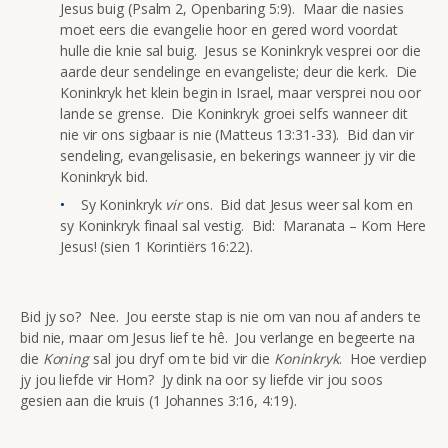
Jesus buig (Psalm 2, Openbaring 5:9). Maar die nasies
moet eers die evangelie hoor en gered word voordat
hulle die knie sal buig. Jesus se Koninkryk vesprei oor die
aarde deur sendelinge en evangeliste; deur die kerk. Die
Koninkryk het klein begin in Israel, maar versprei nou oor
lande se grense. Die Koninkryk groei selfs wanneer dit
nie vir ons sigbaar is nie (Matteus 13:31-33). Bid dan vir
sendeling, evangelisasie, en bekerings wanneer jy vir die
Koninkryk bid.
Sy Koninkryk
vir
ons. Bid dat Jesus weer sal kom en
sy Koninkryk finaal sal vestig. Bid: Maranata – Kom Here
Jesus! (sien 1 Korintiërs 16:22).
Bid jy so? Nee. Jou eerste stap is nie om van nou af anders te
bid nie, maar om Jesus lief te hê. Jou verlange en begeerte na
die
Koning
sal jou dryf om te bid vir die
Koninkryk
. Hoe verdiep
jy jou liefde vir Hom? Jy dink na oor sy liefde vir jou soos
gesien aan die kruis (1 Johannes 3:16, 4:19).