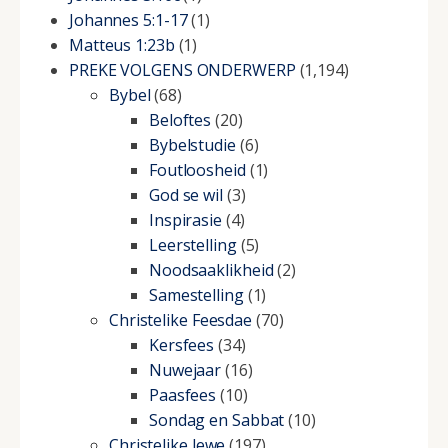
Johannes 5:1-17
(1)
Matteus 1:23b
(1)
PREKE VOLGENS ONDERWERP
(1,194)
Bybel
(68)
Beloftes
(20)
Bybelstudie
(6)
Foutloosheid
(1)
God se wil
(3)
Inspirasie
(4)
Leerstelling
(5)
Noodsaaklikheid
(2)
Samestelling
(1)
Christelike Feesdae
(70)
Kersfees
(34)
Nuwejaar
(16)
Paasfees
(10)
Sondag en Sabbat
(10)
Christelike lewe
(197)