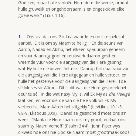
God ken, maar hulle verloën Hom deur die werke, omdat
hulle gruwelik en ongehoorsaam is en ongeskik vir elke
goeie werk.” (Titus 1:16).
Ons vra dat ons God na waarde en met respek sal
aanbid. Dit is om sy Naam te heilig. “En die seuns van
Aäron, Nadab en Abíhu, het elkeen sy vuurpan geneem
en vuur daarin gegooi en reukwerk daarop gesit en
vreemde vuur voor die aangesig van die Here gebring,
wat Hy hulle nie beveel het nie. Daarop het daar vuur van
die aangesig van die Here uitgegaan en hulle verteer, en
hulle het gesterwe voor die aangesig van die Here. Toe
sê Moses vir Aäron: Dit is dit wat die Here gespreek het
deur te sê: In die wat naby My is, wil Ek My as
die Heilige
laat ken, en voor die oë van die hele volk wil Ek My
verheerlik. Maar Aäron het stilgebly.” (Levitikus 10:1-3,
v.8-9, Eksodus 30:9). Dawid se gesindheid moet ons s'n
wees: “Maak die Here saam met my groot, en laat ons
saam sy Naam verhef!” (Psalm 34:4). John Piper wys
dikwels hoe ons nie God se Naam moet grootmaak soos