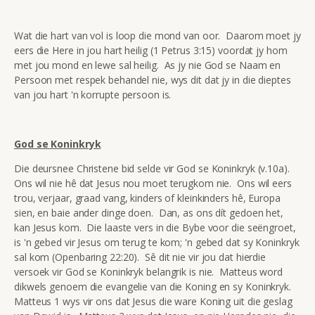
Wat die hart van vol is loop die mond van oor. Daarom moet jy
eers die Here in jou hart heilig (1 Petrus 3:15) voordat jy hom
met jou mond en lewe sal heilig. As jy nie God se Naam en
Persoon met respek behandel nie, wys dit dat jy in die dieptes
van jou hart 'n korrupte persoon is.
God se Koninkryk
Die deursnee Christene bid selde vir God se Koninkryk (v.10a).
Ons wil nie hê dat Jesus nou moet terugkom nie. Ons wil eers
trou, verjaar, graad vang, kinders of kleinkinders hê, Europa
sien, en baie ander dinge doen. Dan, as ons dít gedoen het,
kan Jesus kom. Die laaste vers in die Bybe voor die seëngroet,
is 'n gebed vir Jesus om terug te kom; 'n gebed dat sy Koninkryk
sal kom (Openbaring 22:20). Sê dit nie vir jou dat hierdie
versoek vir God se Koninkryk belangrik is nie. Matteus word
dikwels genoem die evangelie van die Koning en sy Koninkryk.
Matteus 1 wys vir ons dat Jesus die ware Koning uit die geslag