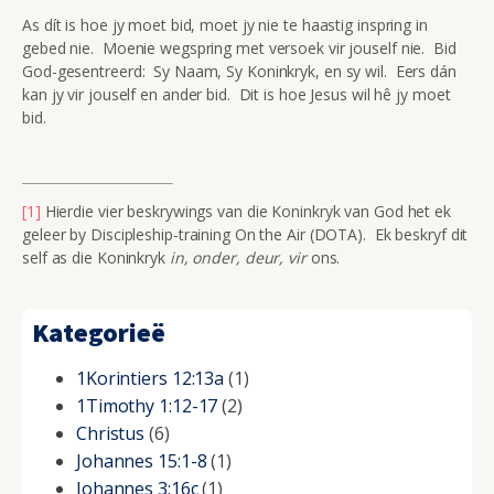
As dít is hoe jy moet bid, moet jy nie te haastig inspring in
gebed nie. Moenie wegspring met versoek vir jouself nie. Bid
God-gesentreerd: Sy Naam, Sy Koninkryk, en sy wil. Eers dán
kan jy vir jouself en ander bid. Dit is hoe Jesus wil hê jy moet
bid.
[1]
Hierdie vier beskrywings van die Koninkryk van God het ek
geleer by Discipleship-training On the Air (DOTA). Ek beskryf dit
self as die Koninkryk
in, onder, deur, vir
ons.
Kategorieë
1Korintiers 12:13a
(1)
1Timothy 1:12-17
(2)
Christus
(6)
Johannes 15:1-8
(1)
Johannes 3:16c
(1)