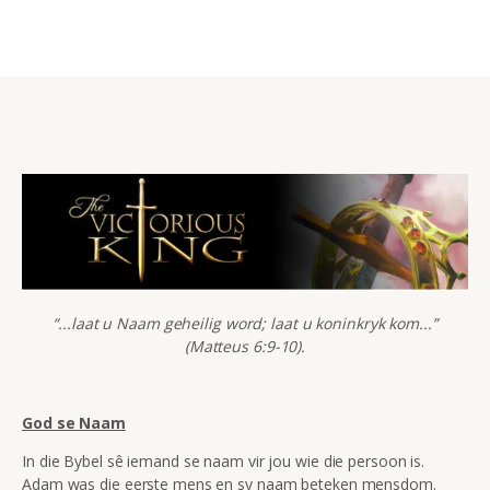
“...laat u Naam geheilig word; laat u koninkryk kom...”
(Matteus 6:9-10).
God se Naam
In die Bybel sê iemand se naam vir jou wie die persoon is.
Adam was die eerste mens en sy naam beteken mensdom.