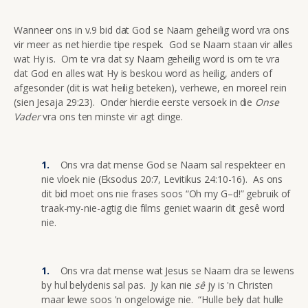
Wanneer ons in v.9 bid dat God se Naam geheilig word vra ons
vir meer as net hierdie tipe respek. God se Naam staan vir alles
wat Hy is. Om te vra dat sy Naam geheilig word is om te vra
dat God en alles wat Hy is beskou word as heilig, anders of
afgesonder (dit is wat heilig beteken), verhewe, en moreel rein
(sien Jesaja 29:23). Onder hierdie eerste versoek in die
Onse
Vader
vra ons ten minste vir agt dinge.
Ons vra dat mense God se Naam sal respekteer en
nie vloek nie (Eksodus 20:7, Levitikus 24:10-16). As ons
dit bid moet ons nie frases soos “Oh my G–d!” gebruik of
traak-my-nie-agtig die films geniet waarin dit gesê word
nie.
Ons vra dat mense wat Jesus se Naam dra se lewens
by hul belydenis sal pas. Jy kan nie
sê
jy is 'n Christen
maar lewe soos 'n ongelowige nie. “Hulle bely dat hulle