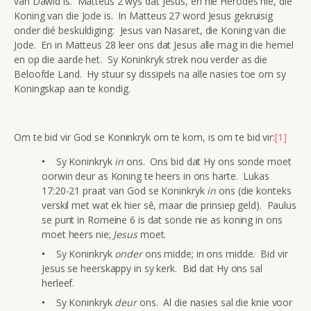
van Dawid is. Matteus 2 wys dat Jesus, en nie Herodes nie, die
Koning van die Jode is. In Matteus 27 word Jesus gekruisig
onder dié beskuldiging: Jesus van Nasaret, die Koning van die
Jode. En in Matteus 28 leer ons dat Jesus alle mag in die hemel
en op die aarde het. Sy Koninkryk strek nou verder as die
Beloofde Land. Hy stuur sy dissipels na alle nasies toe om sy
Koningskap aan te kondig.
Om te bid vir God se Koninkryk om te kom, is om te bid vir:
[1]
Sy Koninkryk
in
ons. Ons bid dat Hy ons sonde moet
oorwin deur as Koning te heers in ons harte. Lukas
17:20-21 praat van God se Koninkryk
in
ons (die konteks
verskil met wat ek hier sê, maar die prinsiep geld). Paulus
se punt in Romeine 6 is dat sonde nie as koning in ons
moet heers nie;
Jesus
moet.
Sy Koninkryk
onder
ons midde; in ons midde. Bid vir
Jesus se heerskappy in sy kerk. Bid dat Hy ons sal
herleef.
Sy Koninkryk
deur
ons. Al die nasies sal die knie voor