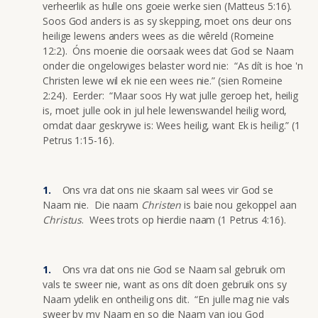
verheerlik as hulle ons goeie werke sien (Matteus 5:16).
Soos God anders is as sy skepping, moet ons deur ons
heilige lewens anders wees as die wêreld (Romeine
12:2). Óns moenie die oorsaak wees dat God se Naam
onder die ongelowiges belaster word nie: “As dít is hoe 'n
Christen lewe wil ek nie een wees nie.” (sien Romeine
2:24). Eerder: “Maar soos Hy wat julle geroep het, heilig
is, moet julle ook in jul hele lewenswandel heilig word,
omdat daar geskrywe is: Wees heilig, want Ek is heilig.” (1
Petrus 1:15-16).
Ons vra dat ons nie skaam sal wees vir God se
Naam nie. Die naam
Christen
is baie nou gekoppel aan
Christus
. Wees trots op hierdie naam (1 Petrus 4:16).
Ons vra dat ons nie God se Naam sal gebruik om
vals te sweer nie, want as ons dít doen gebruik ons sy
Naam ydelik en ontheilig ons dit. “En julle mag nie vals
sweer by my Naam en so die Naam van jou God