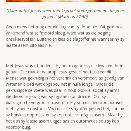
“Daarop het Jesus weer met ‘n groot stem geroep en die gees
gegee.” (Matteus 27:50).
Geen mens het mag oor die dag van sy dood nie. Dit geld ook
vir iemand wat selfmoord pleeg, want wat as die poging
onsuksesvol is? Buitendien kies die slagoffer nie wanneer hy sy
laaste asem uitblaas nie.
Met Jesus was dit anders. Hy het mag oor sy eie lewe en dood
gehad. Die manier waarop Jesus gesterf het illustreer dit.
Mense wat gekruisig is het verdrink en versmoor, as gevolg van
water en bloed wat opgebou het in hulle longe. Onder die
gekruisigde se voete was daar 'n hout blokkie, sodat sy arms
nie die volle gewig van sy liggaam sou dra nie. Om sy
diafragma te vergroot en asem te kry sou die persoon homself
met sy bene opstoot. Voordat die slagoffer gesterf het, sou hy
sy borskas oopmaak en sy kop optel vir nóg 'n asem. Maar hy
het dan sy laaste asem uitgeblaas en outomaties sou sy kop
vooroor buig.