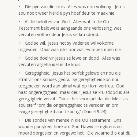
Die pyn van die kruis. Alles was nou volbring. Jesus
sou nooit weer hierdie pyn hoef deur te maak nie.
Al die beloftes van God. Alles wat in die Ou
Testament belowe is aangaande ons verlossing, was
vervul en voltooi deur Jesus se kruisdood.
God se wil. Jesus het sy Vader se wil volkome
uitgevoer. Daar was niks oor wat Hy moes doen nie.
God se doel vir Jesus se lewe en dood. Alles was
vervul en afgehandel in die kruis.
Geregtigheid. Jesus het perfek gelewe en nou die
straf vir ons sondes gedra. Sy geregtigheid kon nou
toegereken word aan almal wat op Hom vertrou. God
haat ongeregtigheid, maar deur Jesus se kruisdood is alle
geregtigheid vervul. Daniël het voorspel dat die Messias
sou sterf “om die ongeregtigheid te versoen en om
ewige geregtigheid aan te bring” (Daniël 9:24).
Die sondes van mense in die Ou Testament. Ons
wonder partykeer hoekom God Dawid se egbreuk en
moord oorgesien en vergewe het. Die waarheid is dat dit