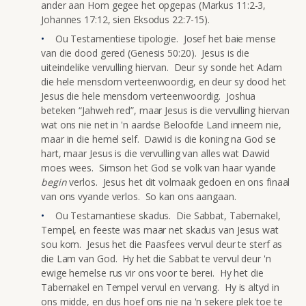
ander aan Hom gegee het opgepas (Markus 11:2-3,
Johannes 17:12, sien Eksodus 22:7-15).
Ou Testamentiese tipologie. Josef het baie mense
van die dood gered (Genesis 50:20). Jesus is die
uiteindelike vervulling hiervan. Deur sy sonde het Adam
die hele mensdom verteenwoordig, en deur sy dood het
Jesus die hele mensdom verteenwoordig. Joshua
beteken “Jahweh red”, maar Jesus is die vervulling hiervan
wat ons nie net in 'n aardse Beloofde Land inneem nie,
maar in die hemel self. Dawid is die koning na God se
hart, maar Jesus is die vervulling van alles wat Dawid
moes wees. Simson het God se volk van haar vyande
begin
verlos. Jesus het dit volmaak gedoen en ons finaal
van ons vyande verlos. So kan ons aangaan.
Ou Testamantiese skadus. Die Sabbat, Tabernakel,
Tempel, en feeste was maar net skadus van Jesus wat
sou kom. Jesus het die Paasfees vervul deur te sterf as
die Lam van God. Hy het die Sabbat te vervul deur 'n
ewige hemelse rus vir ons voor te berei. Hy het die
Tabernakel en Tempel vervul en vervang. Hy is altyd in
ons midde, en dus hoef ons nie na 'n sekere plek toe te