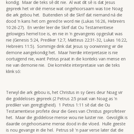
kondig. Maar die teks sê dit nie. Al wat dit sê is dat Jesus
gepreek het vir dié mense wat ongehoorsaam was toe Noag
die ark gebou het. Buitendien sê die Skrif dat niemand ná die
dood 'n kans het om gered te word nie (Lukas 16:26, Hebreërs
10:26-27). En verder leer die Skrif dat Ou Testamentiese
gelowiges hemel toe is, en nie in 'n gevangenis opgesluit was
nie (Genesis 5:24, Prediker 12:7, Matteus 22:31-32, Lukas 16:22,
Hebreërs 11:5). Sommige dink dat Jesus sy oorwinning vir die
demone aangekondig het. Maar hierdie interpretasie is nie
oortuigend nie, want Petrus praat in die konteks van mense en
nie van demonie nie. Die korrekte interpretasie van die teks
klink só:
Terwyl die ark gebou is, het Christus in sy Gees deur Noag vir
die goddeloses gepreek (2 Petrus 2:5 praat van Noag as 'n
prediker van geregtigheid). 1 Petrus 1:11 sê dat die Ou
Testamentiese profete deur die Gees van Christus geprofeteer
het. Maar die goddelose mense wou nie luister nie. Gevolglik is
daardie ongehoorsame mense dood in die vloed. Hulle geeste
is nou gevange in die hel. Petrus sê 'n paar verse later dat die