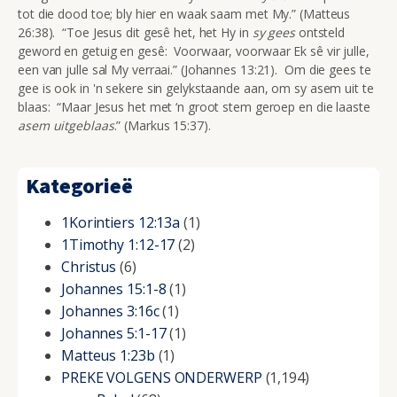
tot die dood toe; bly hier en waak saam met My.” (Matteus
26:38). “Toe Jesus dit gesê het, het Hy in
sy gees
ontsteld
geword en getuig en gesê: Voorwaar, voorwaar Ek sê vir julle,
een van julle sal My verraai.” (Johannes 13:21). Om die gees te
gee is ook in 'n sekere sin gelykstaande aan, om sy asem uit te
blaas: “Maar Jesus het met ‘n groot stem geroep en die laaste
asem uitgeblaas
.” (Markus 15:37).
Kategorieë
1Korintiers 12:13a
(1)
1Timothy 1:12-17
(2)
Christus
(6)
Johannes 15:1-8
(1)
Johannes 3:16c
(1)
Johannes 5:1-17
(1)
Matteus 1:23b
(1)
PREKE VOLGENS ONDERWERP
(1,194)