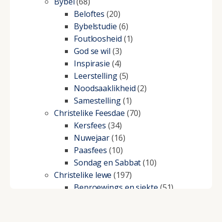
Bybel
(68)
Beloftes
(20)
Bybelstudie
(6)
Foutloosheid
(1)
God se wil
(3)
Inspirasie
(4)
Leerstelling
(5)
Noodsaaklikheid
(2)
Samestelling
(1)
Christelike Feesdae
(70)
Kersfees
(34)
Nuwejaar
(16)
Paasfees
(10)
Sondag en Sabbat
(10)
Christelike lewe
(197)
Beproewings en siekte
(51)
Besluitneming
(6)
Dissipline
(10)