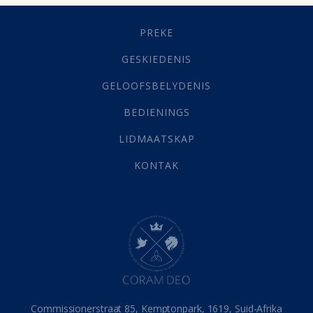
Geestelike Groei
(10)
Gehoorsaamheid
(6)
PREKE
Geld
(21)
Grys Areas
(4)
GESKIEDENIS
Hofsake
(2)
GELOOFSBELYDENIS
Lewensdoel
(3)
Selfondersoek
(1)
BEDIENINGS
Vervolging
(19)
LIDMAATSKAP
Werk
(22)
Eindtyd
(142)
KONTAK
Belonings
(4)
Dood
(26)
Hel
(21)
Hemel
(31)
Israel
(14)
Millennium
(1)
Oordeelsdag
(19)
Verheerlikte liggaam
(3)
Commissionerstraat 85, Kemptonpark, 1619, Suid-Afrika