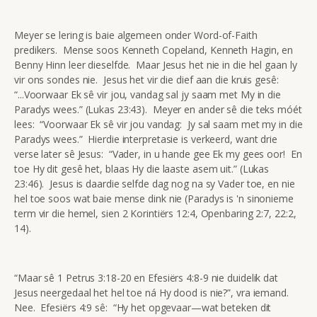
Meyer se lering is baie algemeen onder Word-of-Faith
predikers. Mense soos Kenneth Copeland, Kenneth Hagin, en
Benny Hinn leer dieselfde. Maar Jesus het nie in die hel gaan ly
vir ons sondes nie. Jesus het vir die dief aan die kruis gesê:
“...Voorwaar Ek sê vir jou, vandag sal jy saam met My in die
Paradys wees.” (Lukas 23:43). Meyer en ander sê die teks móét
lees: “Voorwaar Ek sê vir jou vandag: Jy sal saam met my in die
Paradys wees.” Hierdie interpretasie is verkeerd, want drie
verse later sê Jesus: “Vader, in u hande gee Ek my gees oor! En
toe Hy dit gesê het, blaas Hy die laaste asem uit.” (Lukas
23:46). Jesus is daardie selfde dag nog na sy Vader toe, en nie
hel toe soos wat baie mense dink nie (Paradys is 'n sinonieme
term vir die hemel, sien 2 Korintiërs 12:4, Openbaring 2:7, 22:2,
14).
“Maar sê 1 Petrus 3:18-20 en Efesiërs 4:8-9 nie duidelik dat
Jesus neergedaal het hel toe ná Hy dood is nie?”, vra iemand.
Nee. Efesiërs 4:9 sê: “Hy het opgevaar—wat beteken dit