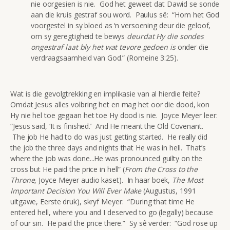
nie oorgesien is nie. God het geweet dat Dawid se sonde
aan die kruis gestraf sou word. Paulus sê: “Hom het God
voorgestel in sy bloed as ‘n versoening deur die geloof,
om sy geregtigheid te bewys
deurdat Hy die sondes
ongestraf laat bly het wat tevore gedoen is
onder die
verdraagsaamheid van God.” (Romeine 3:25).
Wat is die gevolgtrekking en implikasie van al hierdie feite?
Omdat Jesus alles volbring het en mag het oor die dood, kon
Hy nie hel toe gegaan het toe Hy dood is nie. Joyce Meyer leer:
“Jesus said, ‘It is finished.’ And He meant the Old Covenant.
The job He had to do was just getting started. He really did
the job the three days and nights that He was in hell. That’s
where the job was done...He was pronounced guilty on the
cross but He paid the price in hell” (
From the Cross to the
Throne
, Joyce Meyer audio kaset). In haar boek,
The Most
Important Decision You Will Ever Make
(Augustus, 1991
uitgawe, Eerste druk), skryf Meyer: “During that time He
entered hell, where you and I deserved to go (legally) because
of our sin. He paid the price there.” Sy sê verder: “God rose up