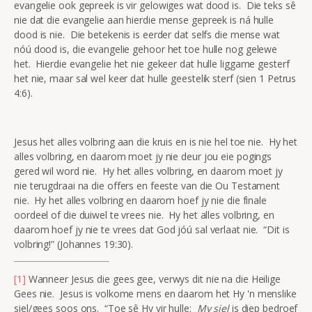
evangelie ook gepreek is vir gelowiges wat dood is. Die teks sê
nie dat die evangelie aan hierdie mense gepreek is ná hulle
dood is nie. Die betekenis is eerder dat selfs die mense wat
nóú dood is, die evangelie gehoor het toe hulle nog gelewe
het. Hierdie evangelie het nie gekeer dat hulle liggame gesterf
het nie, maar sal wel keer dat hulle geestelik sterf (sien 1 Petrus
4:6).
Jesus het alles volbring aan die kruis en is nie hel toe nie. Hy het
alles volbring, en daarom moet jy nie deur jou eie pogings
gered wil word nie. Hy het alles volbring, en daarom moet jy
nie terugdraai na die offers en feeste van die Ou Testament
nie. Hy het alles volbring en daarom hoef jy nie die finale
oordeel of die duiwel te vrees nie. Hy het alles volbring, en
daarom hoef jy nie te vrees dat God jóú sal verlaat nie. “Dit is
volbring!” (Johannes 19:30).
[1]
Wanneer Jesus die gees gee, verwys dit nie na die Heilige
Gees nie. Jesus is volkome mens en daarom het Hy 'n menslike
siel/gees soos ons. “Toe sê Hy vir hulle:
My
siel
is diep bedroef