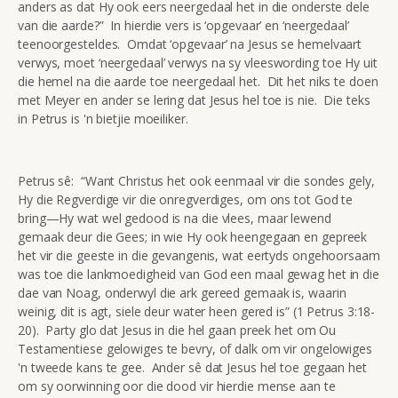
anders as dat Hy ook eers neergedaal het in die onderste dele
van die aarde?” In hierdie vers is ‘opgevaar’ en ‘neergedaal’
teenoorgesteldes. Omdat ‘opgevaar’ na Jesus se hemelvaart
verwys, moet ‘neergedaal’ verwys na sy vleeswording toe Hy uit
die hemel na die aarde toe neergedaal het. Dit het niks te doen
met Meyer en ander se lering dat Jesus hel toe is nie. Die teks
in Petrus is 'n bietjie moeiliker.
Petrus sê: “Want Christus het ook eenmaal vir die sondes gely,
Hy die Regverdige vir die onregverdiges, om ons tot God te
bring—Hy wat wel gedood is na die vlees, maar lewend
gemaak deur die Gees; in wie Hy ook heengegaan en gepreek
het vir die geeste in die gevangenis, wat eertyds ongehoorsaam
was toe die lankmoedigheid van God een maal gewag het in die
dae van Noag, onderwyl die ark gereed gemaak is, waarin
weinig, dit is agt, siele deur water heen gered is” (1 Petrus 3:18-
20). Party glo dat Jesus in die hel gaan preek het om Ou
Testamentiese gelowiges te bevry, of dalk om vir ongelowiges
'n tweede kans te gee. Ander sê dat Jesus hel toe gegaan het
om sy oorwinning oor die dood vir hierdie mense aan te