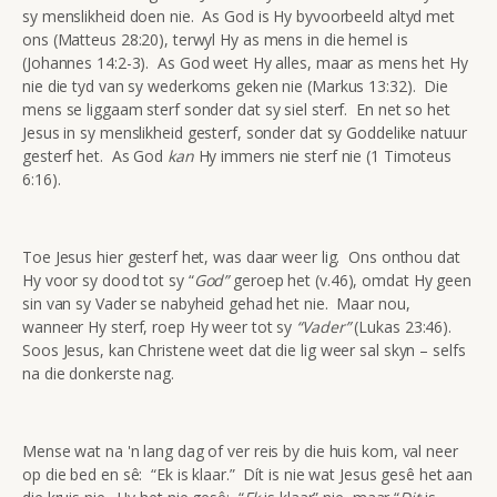
sy menslikheid doen nie. As God is Hy byvoorbeeld altyd met
ons (Matteus 28:20), terwyl Hy as mens in die hemel is
(Johannes 14:2-3). As God weet Hy alles, maar as mens het Hy
nie die tyd van sy wederkoms geken nie (Markus 13:32). Die
mens se liggaam sterf sonder dat sy siel sterf. En net so het
Jesus in sy menslikheid gesterf, sonder dat sy Goddelike natuur
gesterf het. As God
kan
Hy immers nie sterf nie (1 Timoteus
6:16).
Toe Jesus hier gesterf het, was daar weer lig. Ons onthou dat
Hy voor sy dood tot sy “
God”
geroep het (v.46), omdat Hy geen
sin van sy Vader se nabyheid gehad het nie. Maar nou,
wanneer Hy sterf, roep Hy weer tot sy
“Vader”
(Lukas 23:46).
Soos Jesus, kan Christene weet dat die lig weer sal skyn – selfs
na die donkerste nag.
Mense wat na 'n lang dag of ver reis by die huis kom, val neer
op die bed en sê: “Ek is klaar.” Dít is nie wat Jesus gesê het aan