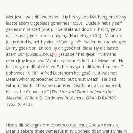
Met Jesus was dit andersom. Hy het sy kop laat hang en tóé sy
laaste asem uitgeblaas (Johannes 19:30). Duidelik het Hy self
gekies om te sterf (v.50). Toe Stefanus dood is, het hy gevra
dat Jesus sy gees moes ontvang (Handelinge 7:59). Maar toe
Jesus dood is, het Hy vir die Vader gesê: “Vader, in u hande
gee
Ek my gees oor! En toe Hy dit gesê het, blaas Hy die laaste
asem uit.” (Lukas 23:46).
[1]
Jesus self het gesê: “Niemand
neem [my lewe] van My af nie, maar Ek lê dit uit Myself af. Ek
het mag om dit af te lê en Ek het mag om dit weer te neem...”
(Johannes 10:18). Alfred Edersheim het gesê: “…it was not
Death which approached Christ, but Christ Death: He died
without death. Christ encountered Death, not as conquered,
but as the Conqueror.” (
The Life and Times of Jesus the
Messiah
, William B. Eerdmans Publishers, GRAND RAPIDS,
1953, p.1413).
Hier is dit belangrik om te onthou dat Jesus God
en
mens is.
Daar is sekere dinge wat Jesus in sy Godheid doen wat Hy nie in