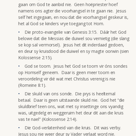
gaan om God te aanbid nie. Geen hoëpriester hoef
namens ons agter die voorhangsel in te gaan nie. Jesus
self het ingegaan, en nou dat die voorhangsel geskeur is,
het al God se kinders vrye toegang tot Hom.
Die proto-evangelie van Genesis 3:15. Dáár het God
belowe dat die Messias die duiwel sou vernietig (die slang
se kop sal vermorsel). Jesus het dit inderdaad gedoen,
en deur sy kruisdood die duiwel en sy magte oorwin (sien
Kolossense 2:15).
God se toorn. Jesus het God se toorn vir óns sondes
op Homself geneem. Daar is geen meer toorn en
veroordeling vir dié wat met Christus verenig is nie
(Romeine 8:1).
Die skuld van ons sonde. Die prys is heeltemal
betaal. Daar is geen uitstaande skuld nie. God het “die
skuldbrief teen ons, wat met sy insettinge ons vyandig
was, uitgedelg en weggeruim het deur dit aan die kruis
vas te nael” (Kolossense 2:14).
Die God-verlatenheid van die kruis. Dit was verby.
Jesus sou nie weer deur sy Vader verlaat word nie.