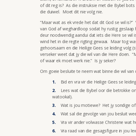
of dit reg is? As die instruksie met die Bybel bots d
die duiwel. Moet dit nie volg nie.
“Maar wat as ek vrede het dat dit God se wil is?” 
van God af weghardloop sodat hy rustig geslaap h
deur noodwendig aandui dat iets die Here se wil is n
wind het in die regte rigting gewaai. Maar tog was 
gehoorsaam en die Heilige Gees se leiding volg (sy 
verseker weet dat jy die wil van die Here doen. “
of waar ek moet werk nie.” Is jy seker?
Om goeie besluite te neem wat binne die wil van d
Bid en vra vir die Heilige Gees se leiding
Lees wat die Bybel oor die betrokke on
watookal).
Wat is jou motiewe? Het jy sondige of
Wat sal die gevolge van jou besluit we
Vra vir ander volwasse Christene wat hu
Vra raad van die gesagsfigure in jou le