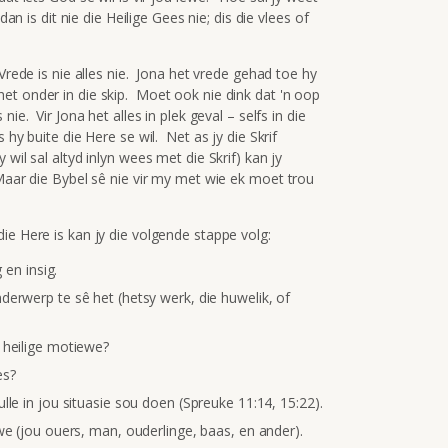
an is dit nie die Heilige Gees nie; dis die vlees of
Vrede is nie alles nie. Jona het vrede gehad toe hy
et onder in die skip. Moet ook nie dink dat 'n oop
ie. Vir Jona het alles in plek geval – selfs in die
hy buite die Here se wil. Net as jy die Skrif
wil sal altyd inlyn wees met die Skrif) kan jy
Maar die Bybel sê nie vir my met wie ek moet trou
ie Here is kan jy die volgende stappe volg:
 en insig.
derwerp te sê het (hetsy werk, die huwelik, of
 heilige motiewe?
es?
lle in jou situasie sou doen (Spreuke 11:14, 15:22).
we (jou ouers, man, ouderlinge, baas, en ander).