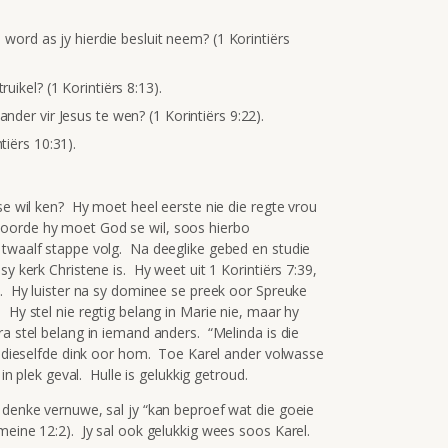
ts word as jy hierdie besluit neem? (1 Korintiërs
ruikel? (1 Korintiërs 8:13).
ander vir Jesus te wen? (1 Korintiërs 9:22).
tiërs 10:31).
se wil ken? Hy moet heel eerste nie die regte vrou
oorde hy moet God se wil, soos hierbo
 twaalf stappe volg. Na deeglike gebed en studie
sy kerk Christene is. Hy weet uit 1 Korintiërs 7:39,
u. Hy luister na sy dominee se preek oor Spreuke
Hy stel nie regtig belang in Marie nie, maar hy
a stel belang in iemand anders. “Melinda is die
da dieselfde dink oor hom. Toe Karel ander volwasse
in plek geval. Hulle is gelukkig getroud.
 denke vernuwe, sal jy “kan beproef wat die goeie
meine 12:2). Jy sal ook gelukkig wees soos Karel.