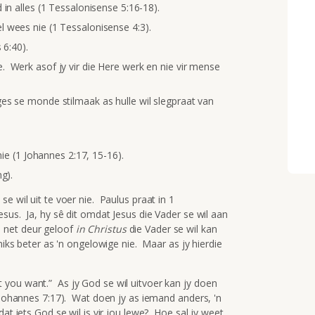
 in alles (1 Tessalonisense 5:16-18).
 wees nie (1 Tessalonisense 4:3).
 6:40).
 Werk asof jy vir die Here werk en nie vir mense
es se monde stilmaak as hulle wil slegpraat van
nie (1 Johannes 2:17, 15-16).
g).
e wil uit te voer nie. Paulus praat in 1
Jesus. Ja, hy sê dit omdat Jesus die Vader se wil aan
 net deur geloof
in Christus
die Vader se wil kan
iks beter as 'n ongelowige nie. Maar as jy hierdie
you want.” As jy God se wil uitvoer kan jy doen
n Johannes 7:17). Wat doen jy as iemand anders, 'n
dat iets God se wil is vir jou lewe? Hoe sal jy weet