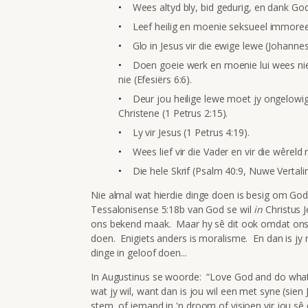
Wees altyd bly, bid gedurig, en dank God
Leef heilig en moenie seksueel immoreel
Glo in Jesus vir die ewige lewe (Johannes
Doen goeie werk en moenie lui wees nie.
nie (Efesiërs 6:6).
Deur jou heilige lewe moet jy ongelowig
Christene (1 Petrus 2:15).
Ly vir Jesus (1 Petrus 4:19).
Wees lief vir die Vader en vir die wêreld 
Die hele Skrif (Psalm 40:9, Nuwe Vertalin
Nie almal wat hierdie dinge doen is besig om God s
Tessalonisense 5:18b van God se wil
in
Christus 
ons bekend maak. Maar hy sê dit ook omdat ons
doen. Enigiets anders is moralisme. En dan is jy n
dinge in geloof doen...
In Augustinus se woorde: “Love God and do what 
wat jy wil, want dan is jou wil een met syne (sie
stem, of iemand in 'n droom of visioen vir jou sê 