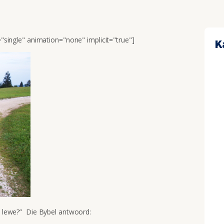
e="single" animation="none" implicit="true"]
K
my lewe?” Die Bybel antwoord: