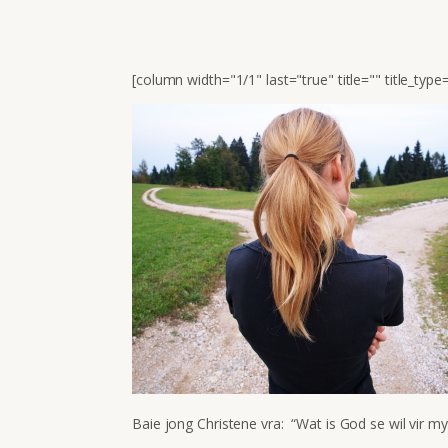
[column width="1/1" last="true" title="" title_typ
Baie jong Christene vra: “Wat is God se wil vir 