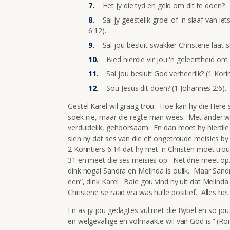
Het jy die tyd en geld om dit te doen?
Sal jy geestelik groei of 'n slaaf van ie
6:12).
Sal jou besluit swakker Christene laat st
Bied hierdie vir jou 'n geleentheid om 
Sal jou besluit God verheerlik? (1 Korin
Sou Jesus dit doen? (1 Johannes 2:6).
Gestel Karel wil graag trou. Hoe kan hy die Here 
soek nie, maar die regte man wees. Met ander w
verduidelik, gehoorsaam. En dan moet hy hierdie
sien hy dat ses van die elf ongetroude meisies by 
2 Korintiërs 6:14 dat hy met 'n Christen moet tro
31 en meet die ses meisies op. Net drie meet op. 
dink nogal Sandra en Melinda is oulik. Maar Sandr
een”, dink Karel. Baie gou vind hy uit dat Melin
Christene se raad vra was hulle positief. Alles het 
En as jy jou gedagtes vul met die Bybel en so jou
en welgevallige en volmaakte wil van God is.” (Ro