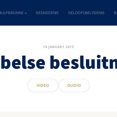
HULPBRONNE
GESKIEDENIS
GELOOFSBELYDENIS
B
18 JANUARY 2013
belse beslui
VIDEO
OUDIO