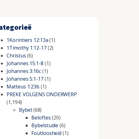
ategorieë
1Korintiers 12:13a
(1)
1Timothy 1:12-17
(2)
Christus
(6)
Johannes 15:1-8
(1)
Johannes 3:16c
(1)
Johannes 5:1-17
(1)
Matteus 1:23b
(1)
PREKE VOLGENS ONDERWERP
(1,194)
Bybel
(68)
Beloftes
(20)
Bybelstudie
(6)
Foutloosheid
(1)