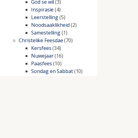
God se wil
(3)
Inspirasie
(4)
Leerstelling
(5)
Noodsaaklikheid
(2)
Samestelling
(1)
Christelike Feesdae
(70)
Kersfees
(34)
Nuwejaar
(16)
Paasfees
(10)
Sondag en Sabbat
(10)
Christelike lewe
(197)
Beproewings en siekte
(51)
Besluitneming
(6)
Dissipline
(10)
Geestelike Groei
(10)
Gehoorsaamheid
(6)
Geld
(21)