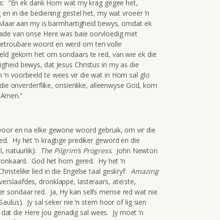
us: “En ek dank Hom wat my krag gegee het,
en in die bediening gestel het, my wat vroeër ‘n
. Maar aan my is barmhartigheid bewys, omdat ek
nade van onse Here was baie oorvloedig met
‘n betroubare woord en werd om ten volle
reld gekom het om sondaars te red, van wie ek die
heid bewys, dat Jesus Christus in my as die
‘n voorbeeld te wees vir die wat in Hom sal glo
die onverderflike, onsienlike, alleenwyse God, kom
. Amen.”
voor en na elke gewone woord gebruik, om vir die
. Hy het ‘n kragtige prediker geword en die
, natuurlik):
The Pilgrim’s Progress
. John Newton
dronkaard. God het hom gered. Hy het ‘n
stelike lied in die Engelse taal geskryf:
Amazing
slaafdes, dronklappe, lasteraars, ateïste,
 sondaar red. Ja, Hy kan selfs mense red wat nie
ulus). Jy sal seker nie ‘n stem hoor of lig sien
d dat die Here jou genadig sal wees. Jy moet ‘n