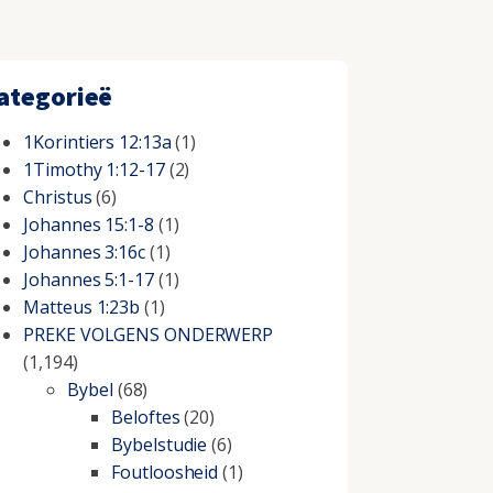
ategorieë
1Korintiers 12:13a
(1)
1Timothy 1:12-17
(2)
Christus
(6)
Johannes 15:1-8
(1)
Johannes 3:16c
(1)
Johannes 5:1-17
(1)
Matteus 1:23b
(1)
PREKE VOLGENS ONDERWERP
(1,194)
Bybel
(68)
Beloftes
(20)
Bybelstudie
(6)
Foutloosheid
(1)