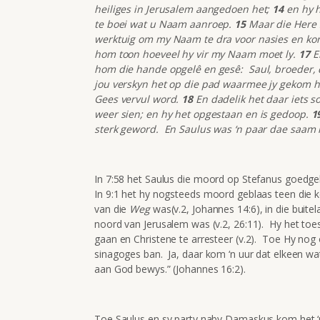
heiliges in Jerusalem aangedoen het;
14
en hy h
te boei wat u Naam aanroep.
15
Maar die Here s
werktuig om my Naam te dra voor nasies en koni
hom toon hoeveel hy vir my Naam moet ly.
17
En
hom die hande opgelê en gesê: Saul, broeder, 
jou verskyn het op die pad waarmee jy gekom he
Gees vervul word.
18
En dadelik het daar iets so
weer sien; en hy het opgestaan en is gedoop.
1
sterk geword. En Saulus was ‘n paar dae saam 
In 7:58 het Saulus die moord op Stefanus goedgek
In 9:1 het hy nogsteeds moord geblaas teen die k
van die
Weg
was(v.2, Johannes 14:6), in die bui
noord van Jerusalem was (v.2, 26:11). Hy het to
gaan en Christene te arresteer (v.2). Toe Hy nog o
sinagoges ban. Ja, daar kom ‘n uur dat elkeen wat 
aan God bewys.” (Johannes 16:2).
Toe Saulus en sy party naby Damaskus kom het ‘n 