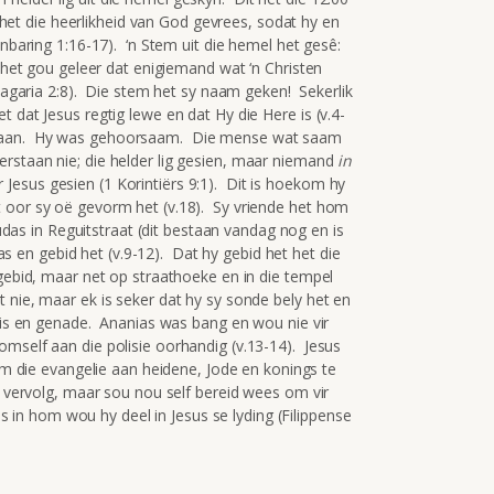
s het die heerlikheid van God gevrees, sodat hy en
enbaring 1:16-17). ‘n Stem uit die hemel het gesê:
s het gou geleer dat enigiemand wat ‘n Christen
 Sagaria 2:8). Die stem het sy naam geken! Sekerlik
 dat Jesus regtig lewe en dat Hy die Here is (v.4-
 gaan. Hy was gehoorsaam. Die mense wat saam
rstaan nie; die helder lig gesien, maar niemand
in
vir Jesus gesien (1 Korintiërs 9:1). Dit is hoekom hy
 oor sy oë gevorm het (v.18). Sy vriende het hom
Judas in Reguitstraat (dit bestaan vandag nog en is
s en gebid het (v.9-12). Dat hy gebid het het die
gebid, maar net op straathoeke en in die tempel
nie, maar ek is seker dat hy sy sonde bely het en
fnis en genade. Ananias was bang en wou nie vir
mself aan die polisie oorhandig (v.13-14). Jesus
 om die evangelie aan heidene, Jode en konings te
r vervolg, maar sou nou self bereid wees om vir
les in hom wou hy deel in Jesus se lyding (Filippense