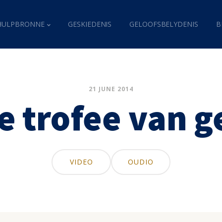
HULPBRONNE
GESKIEDENIS
GELOOFSBELYDENIS
B
21 JUNE 2014
e trofee van 
VIDEO
OUDIO