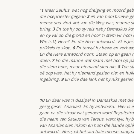
“
1
Maar Saulus, wat nog dreiging en moord gebla
die hoëpriester gegaan
2
en van hom briewe ge
mense sou vind wat van die Weg was, manne sow
bring.
3
En toe hy op sy reis naby Damaskus kom,
en hy val op die grond en hoor ‘n stem vir hom 
Wie is U, Here? En die Here antwoord: Ek is Jesu
prikkels te skop.
6
En terwyl hy bewe en verbaas
En die Here antwoord hom: Staan op en gaan na 
doen.
7
En die manne wat saam met hom op pad 
die stem hoor, maar niemand sien nie.
8
Toe st
oë oop was, het hy niemand gesien nie; en hul
ingebring.
9
En drie dae lank het hy niks gesien 
10
En daar was ‘n dissipel in Damaskus met die 
gesig gesê: Ananías! En hy antwoord: Hier is e
gaan na die straat wat genoem word Reguitstraa
die naam van Saulus van Tarsus, want kyk, hy b
van Ananías sien inkom en hom die hande oplê,
antwoord: Here, ek het van baie mense aangaa