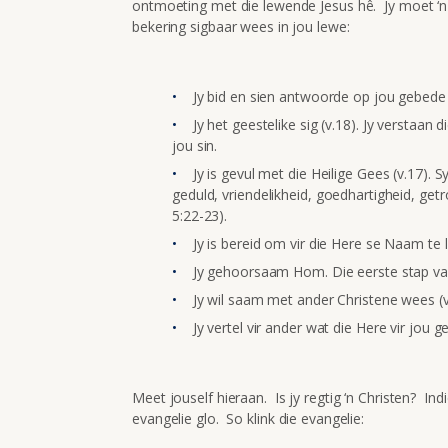
ontmoeting met die lewende Jesus hê. Jy moet ‘n
bekering sigbaar wees in jou lewe:
Jy bid en sien antwoorde op jou gebede 
Jy het geestelike sig (v.18). Jy verstaan
jou sin.
Jy is gevul met die Heilige Gees (v.17). S
geduld, vriendelikheid, goedhartigheid, get
5:22-23).
Jy is bereid om vir die Here se Naam te ly 
Jy gehoorsaam Hom. Die eerste stap va
Jy wil saam met ander Christene wees (v
Jy vertel vir ander wat die Here vir jou g
Meet jouself hieraan. Is jy regtig ‘n Christen? In
evangelie glo. So klink die evangelie: