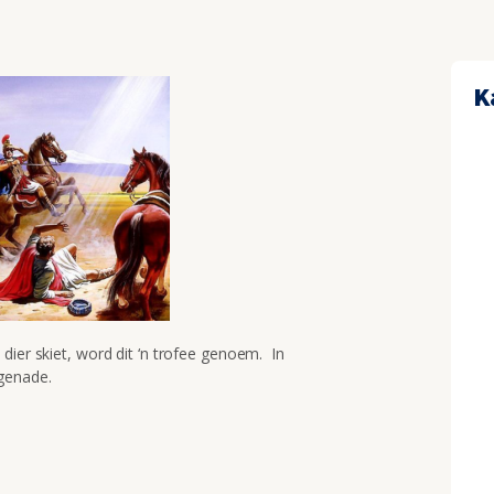
K
dier skiet, word dit ‘n trofee genoem. In
genade.