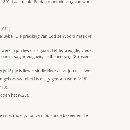
 180˚ draai maak. En dan moet die vrug van ware
(v.11).
 die Bybel. Die prediking van God se Woord maak vir
y werk in jou lewe is sigbaar: liefde, vreugde, vrede,
rouheid, sagmoedigheid, selfbeheersing (Galasiërs
(v.16). Jy is liewer vir die Here as vir jou eie lewe.
n gehoorsaamheid is dat jy gedoop word (v.18).
.19).
edoen het (v.20).
dien nie, moet jy jou van jou sonde bekeer en die