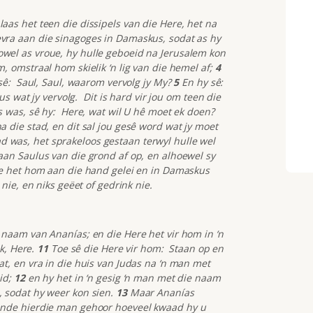
as het teen die dissipels van die Here, het na
vra aan die sinagoges in Damaskus, sodat as hy
el as vroue, hy hulle geboeid na Jerusalem kon
 omstraal hom skielik ‘n lig van die hemel af;
4
sê: Saul, Saul, waarom vervolg jy My?
5
En hy sê:
s wat jy vervolg. Dit is hard vir jou om teen die
 was, sê hy: Here, wat wil U hê moet ek doen?
die stad, en dit sal jou gesê word wat jy moet
was, het sprakeloos gestaan terwyl hulle wel
aan Saulus van die grond af op, en alhoewel sy
le het hom aan die hand gelei en in Damaskus
nie, en niks geëet of gedrink nie.
naam van Ananías; en die Here het vir hom in ‘n
k, Here.
11
Toe sê die Here vir hom: Staan op en
t, en vra in die huis van Judas na ‘n man met
id;
12
en hy het in ‘n gesig ‘n man met die naam
 sodat hy weer kon sien.
13
Maar Ananías
nde hierdie man gehoor hoeveel kwaad hy u