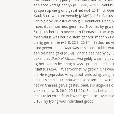
son soos kerslig laat lyk (v.3, 22:6, 26:13). Saulu
sy span op die grond geval het (v.4, 26:14, cf. Op
‘Saul, Saul, waarom vervolg jy My?’(v.4-5). Saulu
vervolg ook vir Jesus vervolg (1 Korintiërs 12:27,
moes dit vir hom iets gesê het. Nou het hy geweet
5). Jesus het hom beveel om Damaskus toe te
met Saulus was het die stem gehoor, maar niks ve
die lig gesien nie (v.6-8, 22:9, 26:14). Saulus het 
blind geword het. Daar was iets soos skubbe wat
aan die hand gelei (v.8-9). Vir drie dae het hy by 
bekend as
Darb el-Mustaqim
) gebly waar hy geva
egtheid van sy bekering bewys. Ja, Fariseërs het 
(Matteus 6:5-6). Waaroor het hy gebid? Ons weet 
die Here gepryshet vir sy groot verlossing, vergi
Saulus sien nie. Dit sou wees soos iemand wat ho
het vir Ananias gerus gestel. Saulus is uitgekies
verkondig (v.15, 26:1, 25:11-12). Saulus het ande
Jesus te lei en selfs sy lewe te gee (v.16). Met al
3:10). Sy lyding was inderdaad groot: