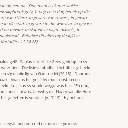
oue op een na. Drie maal is ek met stokke
ek skipbreuk gely, ‘n nag en ‘n dag het ek op die
e van riviere, in gevare van rowers, in gevare
e in die stad, in gevare in die woestyn, in gevare
d en moeite, in slapelose nagte dikwels, in
 naaktheid. Behalwe dit alles my daaglikse
Korintiërs 11:24-28).
lus gelê. Saulus is met die Gees gedoop en sy
eer sien. Die fisiese blindheid het dit uitgebeeld.
s na sig en die lig van God toe lei (26:18). Daarom
rmaak. Ananias het gesê hy moet opstaan en
beeld dat Jesus sy sonde weggewas het: “En nou,
ou sondes afwas, terwyl jy die Naam van die Here
 het geëet en is versterk (v.17-19). Hy het ook
ie slegste persoon red en hom die grootste