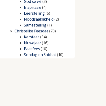
God se wil
(3)
Inspirasie
(4)
Leerstelling
(5)
Noodsaaklikheid
(2)
Samestelling
(1)
Christelike Feesdae
(70)
Kersfees
(34)
Nuwejaar
(16)
Paasfees
(10)
Sondag en Sabbat
(10)
Christelike lewe
(197)
Beproewings en siekte
(51)
Besluitneming
(6)
Dissipline
(10)
Geestelike Groei
(10)
Gehoorsaamheid
(6)
Geld
(21)