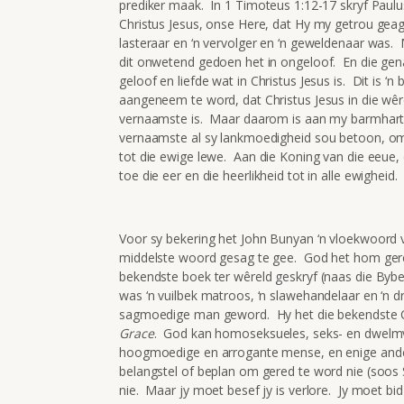
prediker maak. In 1 Timoteus 1:12-17 skryf Paul
Christus Jesus, onse Here, dat Hy my getrou geag 
lasteraar en ‘n vervolger en ‘n geweldenaar was
dit onwetend gedoen het in ongeloof. En die ge
geloof en liefde wat in Christus Jesus is. Dit is 
aangeneem te word, dat Christus Jesus in die wê
vernaamste is. Maar daarom is aan my barmhartig
vernaamste al sy lankmoedigheid sou betoon, om 
tot die ewige lewe. Aan die Koning van die eeue, 
toe die eer en die heerlikheid tot in alle ewigheid
Voor sy bekering het John Bunyan ‘n vloekwoord 
middelste woord gesag te gee. God het hom gered
bekendste boek ter wêreld geskryf (naas die Bybel
was ‘n vuilbek matroos, ‘n slawehandelaar en ‘n 
sagmoedige man geword. Hy het die bekendste Chri
Grace
. God kan homoseksueles, seks- en dwelmver
hoogmoedige en arrogante mense, en enige ander
belangstel of beplan om gered te word nie (soos Sa
nie. Maar jy moet besef jy is verlore. Jy moet bi