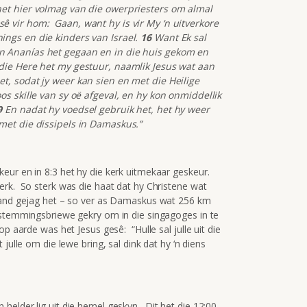
et hier volmag van die owerpriesters om almal
ê vir hom: Gaan, want hy is vir My ‘n uitverkore
ngs en die kinders van Israel.
16
Want Ek sal
 Ananías het gegaan en in die huis gekom en
die Here het my gestuur, naamlik Jesus wat aan
t, sodat jy weer kan sien en met die Heilige
os skille van sy oë afgeval, en hy kon onmiddellik
9
En nadat hy voedsel gebruik het, het hy weer
met die dissipels in Damaskus.”
eur en in 8:3 het hy die kerk uitmekaar geskeur.
erk. So sterk was die haat dat hy Christene wat
teland gejag het – so ver as Damaskus wat 256 km
estemmingsbriewe gekry om in die singagoges in te
p aarde was het Jesus gesê: “Hulle sal julle uit die
julle om die lewe bring, sal dink dat hy ‘n diens
helder lig uit die hemel geskyn. Dit het die 12:00