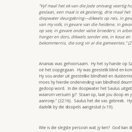
“Vyf maal het ek van die Jode ontvang veertig h
geslaan, een maal is ek gestenig, drie maal het 
diepwater deurgebring—dikwels op reis, in gevar
van my volk, in gevare van die heidene, in gevar
op see, in gevare onder valse broeders; in arbei
honger en dors, dikwels sonder ete, in koue en
bekommernis, die sorg vir al die gemeentes.” (2 
Ananias was gehoorsaam. Hy het sy hande op Sau
oë het oopgegaan. Hy was geestelik blind en kon w
Hy sou ander uit geestelike blindheid en duisterni
moes hy hierdie ondervinding van blindheid deu
gedoop word. In die doopwater het Saulus uitge
waarom versuim jy? Staan op, laat jou doop en j
aanroep.” (22:16). Saulus het die vas gebreek. Hy
dadelik by die dissipels aangesluit (v.19).
Wie is die slegste persoon wat jy ken? God kan d