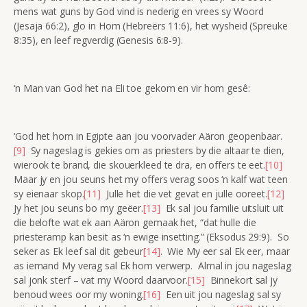
mens wat guns by God vind is nederig en vrees sy Woord
(Jesaja 66:2), glo in Hom (Hebreërs 11:6), het wysheid (Spreuke
8:35), en leef regverdig (Genesis 6:8-9).
‘n Man van God het na Eli toe gekom en vir hom gesê:
‘God het hom in Egipte aan jou voorvader Aäron geopenbaar.
[9]
Sy nageslag is gekies om as priesters by die altaar te dien,
wierook te brand, die skouerkleed te dra, en offers te eet.
[10]
Maar jy en jou seuns het my offers verag soos ‘n kalf wat teen
sy eienaar skop.
[11]
Julle het die vet gevat en julle ooreet.
[12]
Jy het jou seuns bo my geëer.
[13]
Ek sal jou familie uitsluit uit
die belofte wat ek aan Aäron gemaak het, “dat hulle die
priesteramp kan besit as ‘n ewige insetting.” (Eksodus 29:9). So
seker as Ek leef sal dit gebeur
[14]
. Wie My eer sal Ek eer, maar
as iemand My verag sal Ek hom verwerp. Almal in jou nageslag
sal jonk sterf – vat my Woord daarvoor.
[15]
Binnekort sal jy
benoud wees oor my woning.
[16]
Een uit jou nageslag sal sy