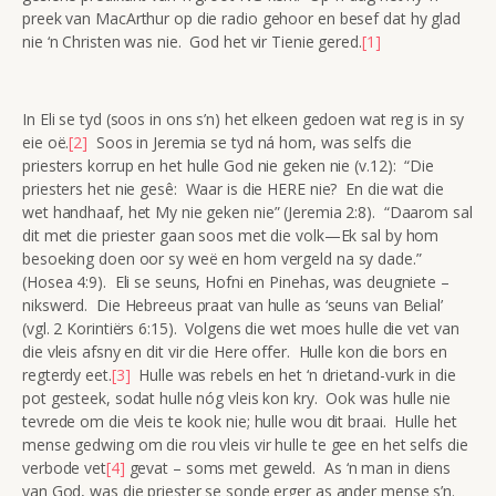
preek van MacArthur op die radio gehoor en besef dat hy glad
nie ‘n Christen was nie. God het vir Tienie gered.
[1]
In Eli se tyd (soos in ons s’n) het elkeen gedoen wat reg is in sy
eie oë.
[2]
Soos in Jeremia se tyd ná hom, was selfs die
priesters korrup en het hulle God nie geken nie (v.12): “Die
priesters het nie gesê: Waar is die HERE nie? En die wat die
wet handhaaf, het My nie geken nie” (Jeremia 2:8). “Daarom sal
dit met die priester gaan soos met die volk—Ek sal by hom
besoeking doen oor sy weë en hom vergeld na sy dade.”
(Hosea 4:9). Eli se seuns, Hofni en Pinehas, was deugniete –
nikswerd. Die Hebreeus praat van hulle as ‘seuns van Belial’
(vgl. 2 Korintiërs 6:15). Volgens die wet moes hulle die vet van
die vleis afsny en dit vir die Here offer. Hulle kon die bors en
regterdy eet.
[3]
Hulle was rebels en het ‘n drietand-vurk in die
pot gesteek, sodat hulle nóg vleis kon kry. Ook was hulle nie
tevrede om die vleis te kook nie; hulle wou dit braai. Hulle het
mense gedwing om die rou vleis vir hulle te gee en het selfs die
verbode vet
[4]
gevat – soms met geweld. As ‘n man in diens
van God, was die priester se sonde erger as ander mense s’n.