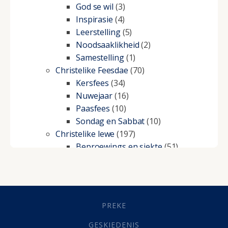
God se wil
(3)
Inspirasie
(4)
Leerstelling
(5)
Noodsaaklikheid
(2)
Samestelling
(1)
Christelike Feesdae
(70)
Kersfees
(34)
Nuwejaar
(16)
Paasfees
(10)
Sondag en Sabbat
(10)
Christelike lewe
(197)
Beproewings en siekte
(51)
Besluitneming
(6)
Dissipline
(10)
Geestelike Groei
(10)
Gehoorsaamheid
(6)
PREKE
Geld
(21)
Grys Areas
(4)
GESKIEDENIS