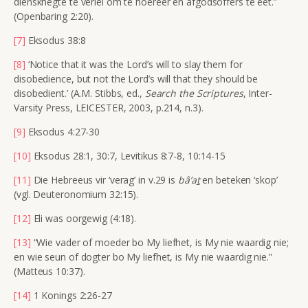
diensknegte te verlei om te hoereer en afgodsoffers te eet.”
(Openbaring 2:20).
[7]
Eksodus 38:8
[8]
‘Notice that it was the Lord’s will to slay them for
disobedience, but not the Lord’s will that they should be
disobedient.’ (A.M. Stibbs, ed.,
Search the Scriptures
, Inter-
Varsity Press, LEICESTER, 2003, p.214, n.3).
[9]
Eksodus 4:27-30
[10]
Eksodus 28:1, 30:7, Levitikus 8:7-8, 10:14-15
[11]
Die Hebreeus vir ‘verag’ in v.29 is
bâ’a
t
en beteken ‘skop’
(vgl. Deuteronomium 32:15).
[12]
Eli was oorgewig (4:18).
[13]
“Wie vader of moeder bo My liefhet, is My nie waardig nie;
en wie seun of dogter bo My liefhet, is My nie waardig nie.”
(Matteus 10:37).
[14]
1 Konings 2:26-27