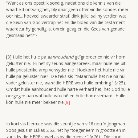
“Want as ons opsetlik sondig, nadat ons die kennis van die
waarheid ontvang het, bly daar geen offer vir die sondes meer
oor nie... hoeveel swaarder straf, dink julle, sal hy verdien wat
die Seun van God vertrap het en die bloed van die testament
waardeur hy geheilig is, onrein geag en die Gees van genade
gesmaad het?”?
[3] Hulle het hulle pa
aanhoudend
geïgnoreer en nie vir hom
geluister nie. Eli het sy seuns aangespreek, maar hulle nie uit
hulle priesterlike amp verwyder nie. Hoekom het hulle nie vir
hulle pa geluister nie? Die teks sê: “Maar hulle het nie na hul
vader geluister nie,
want
die HERE wou hulle ombring.” (v.25).
Omdat hulle aanhoudend hulle harte verhard het, het God hulle
oorgegee aan wat hulle wou hê en hulle harte verhard. Hulle
kón hulle nie meer bekeer nie.
[8]
In kontras hiermee was die seuntjie van v.18 nou ‘n jongman.
Soos Jesus in Lukas 2:52, het hy “toegeneem in grootte en in
guns by die HERE sowel as by die mense.” (v.26). Die soort