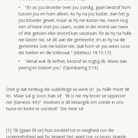
“En as jou broeder teen jou sondig, gaan bestraf hom
tussen jou en hom alleen. As hy na jou luister, dan het jy
jou broeder gewin; maar as hy nie luister nie, neem nog
een of twee met jou saam, sodat in die mond van twee
of drie getuies elke woord kan vasstaan. En as hy na hulle
nie luister nie, sê dit aan die gemeente; en as hy na die
gemeente ook nie luister nie, laat hom vir jou wees soos
die heiden en die tollenaar.” (Matteus 18:15-17).
“Almal wat Ek liefhet, bestraf en tugtig Ek. Wees dan
ywerig en bekeer jou.” (Openbaring 3:19).
Dink jy dat kerktug die ouderlinge se werk is? Ja, húlle moet dit
lei. Maar sal jy soos Kain sê: ‘Ek is nie my broer se oppasser
nie’ (Genesis 4:9)? Hoekom is dit belangrik om sonde in ons
huise en kerke te oordeel? Die Here sê:
[1] “Ek [gaan Eli se] huis oordeel tot in ewigheid oor die
ongeregtigheid wat hy geweet het; want toe sy seuns skande