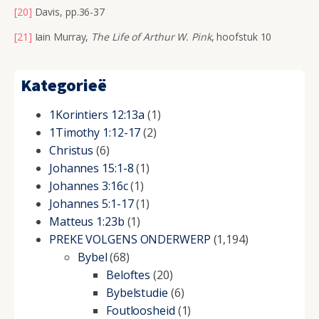
[20]
Davis, pp.36-37
[21]
Iain Murray,
The Life of Arthur W. Pink
, hoofstuk 10
Kategorieë
1Korintiers 12:13a
(1)
1Timothy 1:12-17
(2)
Christus
(6)
Johannes 15:1-8
(1)
Johannes 3:16c
(1)
Johannes 5:1-17
(1)
Matteus 1:23b
(1)
PREKE VOLGENS ONDERWERP
(1,194)
Bybel
(68)
Beloftes
(20)
Bybelstudie
(6)
Foutloosheid
(1)