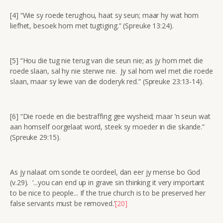
[4] “Wie sy roede terughou, haat sy seun; maar hy wat hom
liefhet, besoek hom met tugtiging.” (Spreuke 13:24).
[5] “Hou die tug nie terug van die seun nie; as jy hom met die
roede slaan, sal hy nie sterwe nie. Jy sal hom wel met die roede
slaan, maar sy lewe van die doderyk red.” (Spreuke 23:13-14).
[6] “Die roede en die bestraffing gee wysheid; maar ‘n seun wat
aan homself oorgelaat word, steek sy moeder in die skande.”
(Spreuke 29:15).
As jy nalaat om sonde te oordeel, dan eer jy mense bo God
(v.29). ‘...you can end up in grave sin thinking it very important
to be nice to people... If the true church is to be preserved her
false servants must be removed.’
[20]