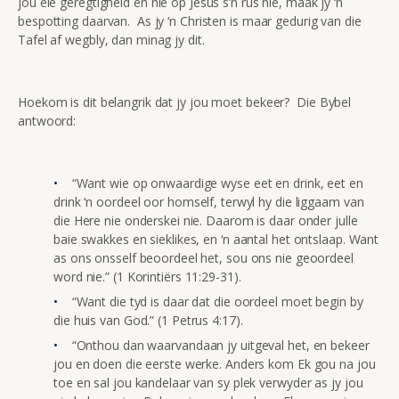
jou eie geregtigheid en nie op Jesus s’n rus nie, maak jy ‘n
bespotting daarvan. As jy ‘n Christen is maar gedurig van die
Tafel af wegbly, dan minag jy dit.
Hoekom is dit belangrik dat jy jou moet bekeer? Die Bybel
antwoord:
“Want wie op onwaardige wyse eet en drink, eet en
drink ‘n oordeel oor homself, terwyl hy die liggaam van
die Here nie onderskei nie. Daarom is daar onder julle
baie swakkes en sieklikes, en ‘n aantal het ontslaap. Want
as ons onsself beoordeel het, sou ons nie geoordeel
word nie.” (1 Korintiërs 11:29-31).
“Want die tyd is daar dat die oordeel moet begin by
die huis van God.” (1 Petrus 4:17).
“Onthou dan waarvandaan jy uitgeval het, en bekeer
jou en doen die eerste werke. Anders kom Ek gou na jou
toe en sal jou kandelaar van sy plek verwyder as jy jou