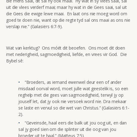
die mens saai, dit sal hy ook maai. Hy wat in sy vlees saai, sal
uit die vlees verderf maai; maar hy wat in die Gees saai, sal uit
die Gees die ewige lewe maai. En laat ons nie moeg word om
goed te doen nie, want op die regte tyd sal ons maai as ons nie
verslap nie.” (Galasiërs 6:7-9).
Wat van kerktug? Ons móét dit beoefen. Ons moet dit doen
met nederigheid, sagmoedigheid, liefde, en vrees vir God. Die
Bybel sê:
“Broeders, as iemand ewenwel deur een of ander
misdaad oorval word, moet julle wat geestelik is, so een
reghelp met die gees van sagmoedigheid, terwyl jy op
jouself let, dat jy ook nie versoek word nie. Dra mekaar
se laste en vervul so die wet van Christus.” (Galasiërs 6:1-
2).
“Geveinsde, haal eers die balk uit jou oog uit, en dan
sal jy goed sien om die splinter uit die oog van jou
broeder uit te haal.” (Matteus 7:5).