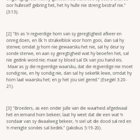
oor hulleself gebring het, het hy hulle nie streng bestraf nie.”
(3:13).
[2] “En as ‘n regverdige hom van sy geregtigheid afkeer en
onreg doen, en Ek ‘n struikelblok voor hom gooi, dan sal hy
sterwe; omdat jy hom nie gewaarsku het nie, sal hy deur sy
sonde sterwe, en aan sy geregtigheid wat hy beoefen het, sal
nie gedink word nie; maar sy bloed sal Ek van jou hand eis.
Maar as jy die regverdige waarsku, dat die regverdige nie moet
sondig nie, en hy sondig nie, dan sal hy sekerlik lewe, omdat hy
hom laat waarsku het; en jy het jou siel gered.” (Esegiël 3:20-
21).
[3] “Broeders, as een onder julle van die waarheid afgedwaal
het en iemand hom bekeer, laat hy weet dat die een wat ‘n
sondaar van sy dwaalweg bekeer, ‘n siel uit die dood sal red en
‘n menigte sondes sal bedek.” (Jakobus 5:19-20).