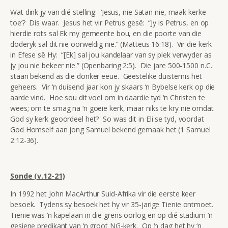
Wat dink jy van dié stelling: ‘Jesus, nie Satan nie, maak kerke
toe’? Dis waar. Jesus het vir Petrus gesê: “Jy is Petrus, en op
hierdie rots sal Ek my gemeente bou, en die poorte van die
doderyk sal dit nie oorweldig nie.” (Matteus 16:18). Vir die kerk
in Efese sê Hy: “[Ek] sal jou kandelaar van sy plek verwyder as
jy jou nie bekeer nie.” (Openbaring 2:5). Die jare 500-1500 n.C.
staan bekend as die donker eeue. Geestelike duisternis het
geheers. Vir ‘n duisend jaar kon jy skaars ‘n Bybelse kerk op die
aarde vind. Hoe sou dit voel om in daardie tyd ‘n Christen te
wees; om te smag na ‘n goeie kerk, maar niks te kry nie omdat
God sy kerk geoordeel het? So was dit in Eli se tyd, voordat
God Homself aan jong Samuel bekend gemaak het (1 Samuel
2:12-36).
Sonde (v.12-21)
In 1992 het John MacArthur Suid-Afrika vir die eerste keer
besoek. Tydens sy besoek het hy vir 35-jarige Tienie ontmoet.
Tienie was ‘n kapelaan in die grens oorlog en op dié stadium ‘n
gesiene predikant van ‘n groot NG-kerk. Op ‘n dag het hy ‘n