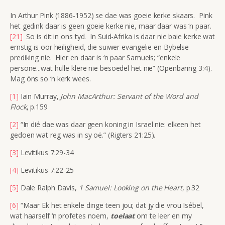
In Arthur Pink (1886-1952) se dae was goeie kerke skaars. Pink
het gedink daar is geen goeie kerke nie, maar daar was ‘n paar.
[21]
So is dit in ons tyd. In Suid-Afrika is daar nie baie kerke wat
ernstig is oor heiligheid, die suiwer evangelie en Bybelse
prediking nie. Hier en daar is ‘n paar Samuels; “enkele
persone...wat hulle klere nie besoedel het nie” (Openbaring 3:4).
Mag óns so ‘n kerk wees.
[1]
Iain Murray,
John MacArthur: Servant of the Word and
Flock
, p.159
[2]
“In dié dae was daar geen koning in Israel nie: elkeen het
gedoen wat reg was in sy oë.” (Rigters 21:25).
[3]
Levitikus 7:29-34
[4]
Levitikus 7:22-25
[5]
Dale Ralph Davis,
1 Samuel: Looking on the Heart
, p.32
[6]
“Maar Ek het enkele dinge teen jou; dat jy die vrou Isébel,
wat haarself ‘n profetes noem,
toelaat
om te leer en my