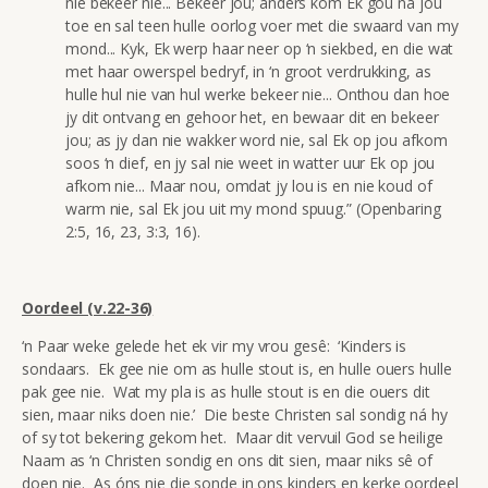
nie bekeer nie... Bekeer jou; anders kom Ek gou na jou
toe en sal teen hulle oorlog voer met die swaard van my
mond... Kyk, Ek werp haar neer op ‘n siekbed, en die wat
met haar owerspel bedryf, in ‘n groot verdrukking, as
hulle hul nie van hul werke bekeer nie... Onthou dan hoe
jy dit ontvang en gehoor het, en bewaar dit en bekeer
jou; as jy dan nie wakker word nie, sal Ek op jou afkom
soos ‘n dief, en jy sal nie weet in watter uur Ek op jou
afkom nie... Maar nou, omdat jy lou is en nie koud of
warm nie, sal Ek jou uit my mond spuug.” (Openbaring
2:5, 16, 23, 3:3, 16).
Oordeel (v.22-36)
‘n Paar weke gelede het ek vir my vrou gesê: ‘Kinders is
sondaars. Ek gee nie om as hulle stout is, en hulle ouers hulle
pak gee nie. Wat my pla is as hulle stout is en die ouers dit
sien, maar niks doen nie.’ Die beste Christen sal sondig ná hy
of sy tot bekering gekom het. Maar dit vervuil God se heilige
Naam as ‘n Christen sondig en ons dit sien, maar niks sê of
doen nie. As óns nie die sonde in ons kinders en kerke oordeel