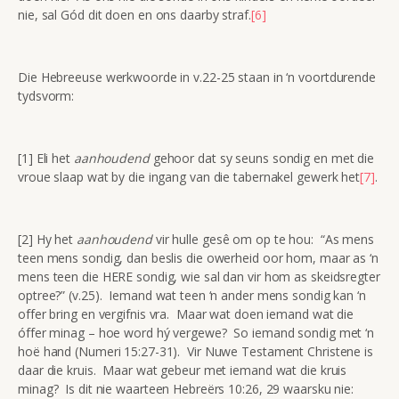
nie, sal Gód dit doen en ons daarby straf.
[6]
Die Hebreeuse werkwoorde in v.22-25 staan in ‘n voortdurende
tydsvorm:
[1] Eli het
aanhoudend
gehoor dat sy seuns sondig en met die
vroue slaap wat by die ingang van die tabernakel gewerk het
[7]
.
[2] Hy het
aanhoudend
vir hulle gesê om op te hou: “As mens
teen mens sondig, dan beslis die owerheid oor hom, maar as ‘n
mens teen die HERE sondig, wie sal dan vir hom as skeidsregter
optree?” (v.25). Iemand wat teen ‘n ander mens sondig kan ‘n
offer bring en vergifnis vra. Maar wat doen iemand wat die
óffer minag – hoe word hý vergewe? So iemand sondig met ‘n
hoë hand (Numeri 15:27-31). Vir Nuwe Testament Christene is
daar die kruis. Maar wat gebeur met iemand wat die kruis
minag? Is dit nie waarteen Hebreërs 10:26, 29 waarsku nie: