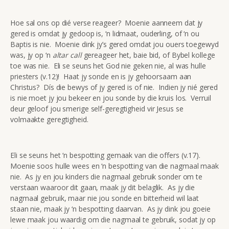
Hoe sal ons op dié verse reageer? Moenie aanneem dat jy
gered is omdat jy gedoop is, ‘n lidmaat, ouderling, of ‘n ou
Baptis is nie. Moenie dink jy’s gered omdat jou ouers toegewyd
was, jy op ‘n
altar call
gereageer het, baie bid, of Bybel kollege
toe was nie. Eli se seuns het God nie geken nie, al was hulle
priesters (v.12)! Haat jy sonde en is jy gehoorsaam aan
Christus? Dís die bewys of jy gered is of nie. Indien jy nié gered
is nie moet jy jou bekeer en jou sonde by die kruis los. Verruil
deur geloof jou smerige self-geregtigheid vir Jesus se
volmaakte geregtigheid.
Eli se seuns het ‘n bespotting gemaak van die offers (v.17).
Moenie soos hulle wees en ‘n bespotting van die nagmaal maak
nie. As jy en jou kinders die nagmaal gebruik sonder om te
verstaan waaroor dit gaan, maak jy dit belaglik. As jy die
nagmaal gebruik, maar nie jou sonde en bitterheid wil laat
staan nie, maak jy ‘n bespotting daarvan. As jy dink jou goeie
lewe maak jou waardig om die nagmaal te gebruik, sodat jy op