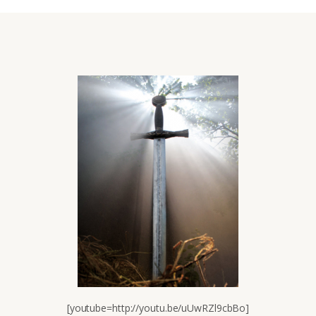
[youtube=http://youtu.be/uUwRZl9cbBo]