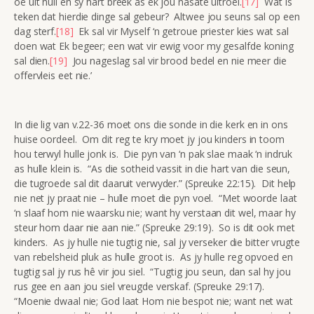
oë uit huil en sy hart breek as ek jou nasate uitroei.
[17]
Wat is
teken dat hierdie dinge sal gebeur? Altwee jou seuns sal op een
dag sterf.
[18]
Ek sal vir Myself ‘n getroue priester kies wat sal
doen wat Ek begeer; een wat vir ewig voor my gesalfde koning
sal dien.
[19]
Jou nageslag sal vir brood bedel en nie meer die
offervleis eet nie.’
In die lig van v.22-36 moet ons die sonde in die kerk en in ons
huise oordeel. Om dit reg te kry moet jy jou kinders in toom
hou terwyl hulle jonk is. Die pyn van ‘n pak slae maak ‘n indruk
as hulle klein is. “As die sotheid vassit in die hart van die seun,
die tugroede sal dit daaruit verwyder.” (Spreuke 22:15). Dit help
nie net jy praat nie – hulle moet die pyn voel. “Met woorde laat
‘n slaaf hom nie waarsku nie; want hy verstaan dit wel, maar hy
steur hom daar nie aan nie.” (Spreuke 29:19). So is dit ook met
kinders. As jy hulle nie tugtig nie, sal jy verseker die bitter vrugte
van rebelsheid pluk as hulle groot is. As jy hulle reg opvoed en
tugtig sal jy rus hê vir jou siel. “Tugtig jou seun, dan sal hy jou
rus gee en aan jou siel vreugde verskaf. (Spreuke 29:17).
“Moenie dwaal nie; God laat Hom nie bespot nie; want net wat