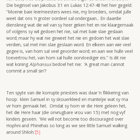
Die beginsel van Jakobus 3:1 en Lukas 12:47-48 het hier gegeld:
“Moenie baie leermeesters wees nie, my broeders, omdat julle
weet dat ons ‘n groter oordeel sal ondergaan... En daardie
dienskneg wat die wil van sy heer geken het en nie klaargemaak
of volgens sy wil gedoen het nie, sal met baie slae geslaan
word; maar hy wat nie geweet het nie en gedoen het wat slae
verdien, sal met min slae geslaan word. En elkeen aan wie veel
gegee is, van hom sal veel gevorder word; en aan wie hulle veel
toevertrou het, van hom sal hulle oorvloediger eis.” Is dit nie
wat koning
Alphonsus
bedoel het nie: ‘A great man cannot
commit a small sin’?
Ten spyte van die korrupte priesters was daar ‘n flikkering van
hoop: klein Samuel in sy skouerkleed en manteljie wat sy ma
vir hom gemaak het. Omdat sy hom vir die Here geleen het,
het die Here haar (die onvrugbare vrou van 1:5) met nog vyf
kinders geseën. ‘We will not become too discouraged over
Hophni and Phinehas so long as we see little Samuel walking
around Shiloh.’
[5]