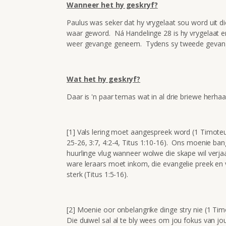
Wanneer het hy geskryf?
Paulus was seker dat hy vrygelaat sou word uit di
waar geword. Ná Handelinge 28 is hy vrygelaat en
weer gevange geneem. Tydens sy tweede gevange
Wat het hy geskryf?
Daar is 'n paar temas wat in al drie briewe herhaa
[1] Vals lering moet aangespreek word (1 Timoteus
25-26, 3:7, 4:2-4, Titus 1:10-16). Ons moenie b
huurlinge vlug wanneer wolwe die skape wil verja
ware leraars moet inkom, die evangelie preek en v
sterk (Titus 1:5-16).
[2] Moenie oor onbelangrike dinge stry nie (1 Timo
Die duiwel sal al te bly wees om jou fokus van jou