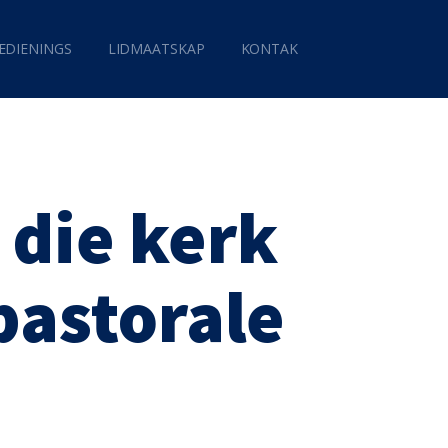
EDIENINGS
LIDMAATSKAP
KONTAK
 die kerk
 pastorale