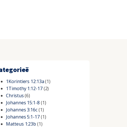
ategorieë
1Korintiers 12:13a
(1)
1Timothy 1:12-17
(2)
Christus
(6)
Johannes 15:1-8
(1)
Johannes 3:16c
(1)
Johannes 5:1-17
(1)
Matteus 1:23b
(1)