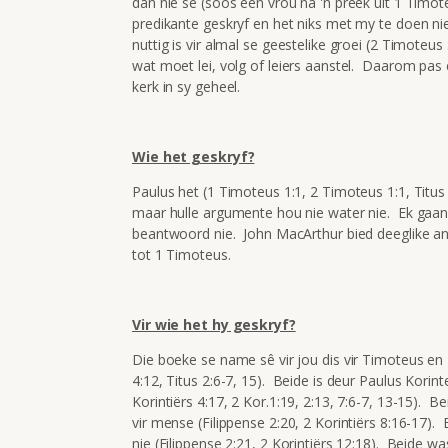
dan nie sê (soos een vrou na 'n preek uit 1 Timote
predikante geskryf en het niks met my te doen nie’.
nuttig is vir almal se geestelike groei (2 Timoteus 
wat moet lei, volg of leiers aanstel. Daarom pas 
kerk in sy geheel.
Wie het geskryf?
Paulus het (1 Timoteus 1:1, 2 Timoteus 1:1, Titus
maar hulle argumente hou nie water nie. Ek gaa
beantwoord nie. John MacArthur bied deeglike a
tot 1 Timoteus.
Vir wie het hy geskryf?
Die boeke se name sê vir jou dis vir
Timoteus en 
4:12, Titus 2:6-7, 15). Beide is deur Paulus Korin
Korintiërs 4:17, 2 Kor.1:19, 2:13, 7:6-7, 13-15).
vir mense (Filippense 2:20, 2 Korintiërs 8:16-17).
nie (Filippense 2:21, 2 Korintiërs 12:18). Beide w