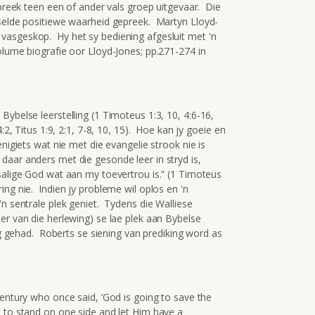
 preek teen een of ander vals groep uitgevaar. Die
 selde positiewe waarheid gepreek. Martyn Lloyd-
vasgeskop. Hy het sy bediening afgesluit met 'n
olume biografie oor Lloyd-Jones; pp.271-274 in
Bybelse leerstelling (1 Timoteus 1:3, 10, 4:6-16,
:2, Titus 1:9, 2:1, 7-8, 10, 15). Hoe kan jy goeie en
nigiets wat nie met die evangelie strook nie is
aar anders met die gesonde leer in stryd is,
 salige God wat aan my toevertrou is.” (1 Timoteus
ng nie. Indien jy probleme wil oplos en 'n
'n sentrale plek geniet. Tydens die Walliese
er van die herlewing) se lae plek aan Bybelse
olg gehad. Roberts se siening van prediking word as
entury who once said, ‘God is going to save the
 to stand on one side and let Him have a