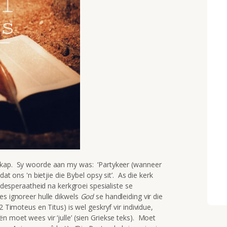
rskap. Sy woorde aan my was: ‘Partykeer (wanneer
dat ons 'n bietjie die Bybel opsy sit’. As die kerk
n desperaatheid na kerkgroei spesialiste se
es ignoreer hulle dikwels
God
se handleiding vir die
 Timoteus en Titus) is wel geskryf vir individue,
n moet wees vir ‘julle’ (sien Griekse teks). Moet