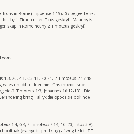
e tronk in Rome (Filippense 1:19). Sy begeerte het
 het hy 1 Timoteus en Titus geskryf. Maar hy is
niskap in Rome het hy 2 Timoteus geskryf.
l word:
 1:3, 20, 4:1, 6:3-11, 20-21, 2 Timoteus 2:17-18,
ang wees om dit te doen nie. Ons moenie soos
ag nie (1 Timoteus 1:3, Johannes 10:12-13). Die
erandering bring – al lyk die opposisie ook hoe
teus 1:4, 6:4, 2 Timoteus 2:14, 16, 23, Titus 3:9).
 hooftaak (evangelie-prediking) af weg te lei. T.T.