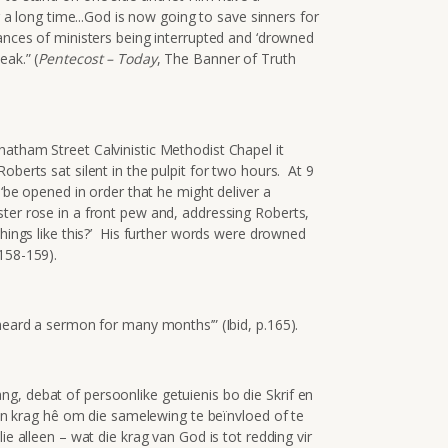
or a long time...God is now going to save sinners for
ances of ministers being interrupted and ‘drowned
eak.” (
Pentecost – Today
, The Banner of Truth
atham Street Calvinistic Methodist Chapel it
oberts sat silent in the pulpit for two hours. At 9
 ‘be opened in order that he might deliver a
ter rose in a front pew and, addressing Roberts,
things like this?’ His further words were drowned
158-159).
 heard a sermon for many months’” (Ibid, p.165).
g, debat of persoonlike getuienis bo die Skrif en
geen krag hê om die samelewing te beïnvloed of te
ie alleen – wat die krag van God is tot redding vir