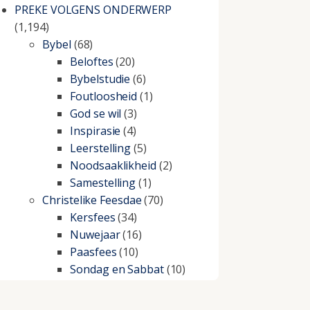
PREKE VOLGENS ONDERWERP
(1,194)
Bybel
(68)
Beloftes
(20)
Bybelstudie
(6)
Foutloosheid
(1)
God se wil
(3)
Inspirasie
(4)
Leerstelling
(5)
Noodsaaklikheid
(2)
Samestelling
(1)
Christelike Feesdae
(70)
Kersfees
(34)
Nuwejaar
(16)
Paasfees
(10)
Sondag en Sabbat
(10)
Christelike lewe
(197)
Beproewings en siekte