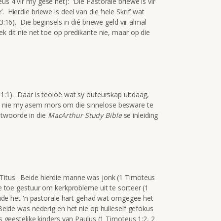
us 4 vir my gesê het): ‘Die Pastorale briewe is vir
 Hierdie briewe is deel van die ‘hele Skrif’ wat
3:16). Die beginsels in dié briewe geld vir almal
ek dit nie net toe op predikante nie, maar op die
 1:1). Daar is teoloë wat sy outeurskap uitdaag,
n nie my asem mors om die sinnelose besware te
ntwoorde in die
MacArthur Study Bible
se inleiding
Titus. Beide hierdie manne was jonk (1 Timoteus
te toe gestuur om kerkprobleme uit te sorteer (1
 Beide het 'n pastorale hart gehad wat omgegee het
 Beide was nederig en het nie op hulleself gefokus
as geestelike kinders van Paulus (1 Timoteus 1:2, 2