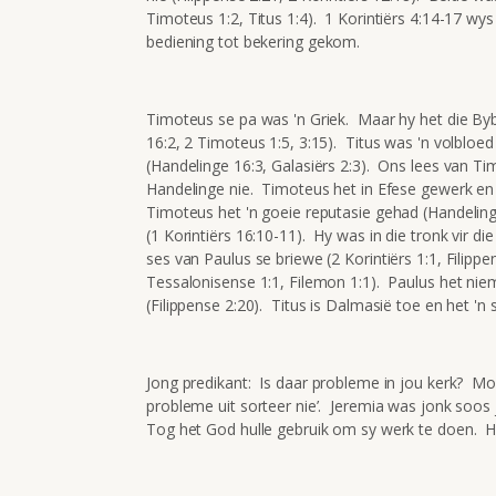
Timoteus 1:2, Titus 1:4). 1 Korintiërs 4:14-17 wys
bediening tot bekering gekom.
Timoteus se pa was 'n Griek. Maar hy het die By
16:2, 2 Timoteus 1:5, 3:15). Titus was 'n volbloed 
(Handelinge 16:3, Galasiërs 2:3). Ons lees van Ti
Handelinge nie. Timoteus het in Efese gewerk en T
Timoteus het 'n goeie reputasie gehad (Handeling
(1 Korintiërs 16:10-11). Hy was in die tronk vir d
ses van Paulus se briewe (2 Korintiërs 1:1, Filipp
Tessalonisense 1:1, Filemon 1:1). Paulus het n
(Filippense 2:20). Titus is Dalmasië toe en het 'n
Jong predikant: Is daar probleme in jou kerk? Moen
probleme uit sorteer nie’. Jeremia was jonk soos
Tog het God hulle gebruik om sy werk te doen. H