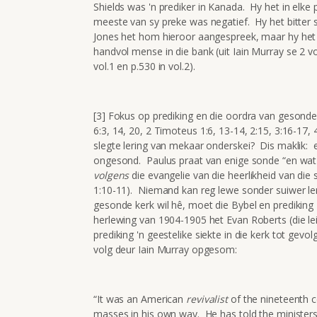
Shields was 'n prediker in Kanada. Hy het in elke
meeste van sy preke was negatief. Hy het bitter
Jones het hom hieroor aangespreek, maar hy het 
handvol mense in die bank (uit Iain Murray se 2 v
vol.1 en p.530 in vol.2).
[3] Fokus op prediking en die oordra van gesonde 
6:3, 14, 20, 2 Timoteus 1:6, 13-14, 2:15, 3:16-17, 4
slegte lering van mekaar onderskei? Dis maklik: e
ongesond. Paulus praat van enige sonde “en wat d
volgens
die evangelie van die heerlikheid van die
1:10-11). Niemand kan reg lewe sonder suiwer leri
gesonde kerk wil hê, moet die Bybel en prediking 
herlewing van 1904-1905 het Evan Roberts (die lei
prediking 'n geestelike siekte in die kerk tot gev
volg deur Iain Murray opgesom:
“It was an American
revivalist
of the nineteenth c
masses in his own way. He has told the ministers