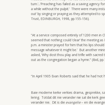
turn.’...’Preaching has failed as a saving agency f
a while without the pulpit.’ There were many inst
out’ by singing or praying as they attempted to sp
Trust, EDINBURGH, 1998, pp.155-156).
“At a service composed entirely of 1200 men in Ch
seemed that nothing could ‘clear’ the meeting as R
p.m. a minister prayed for him that his lips should
message whatever it might be.’ But another minis
asked, ‘Why dost thou play and trifle with sacred 
out as the congregation began a hymn.” (Ibid, pp.
“In April 1905 Evan Roberts said that he had ‘not
Baie moderne kerke verkies drama, gesprekke, san
lering. Totdat dit nie verander nie sal die kerk 
verander nie. Dit is die
evangelie
– en die evangel