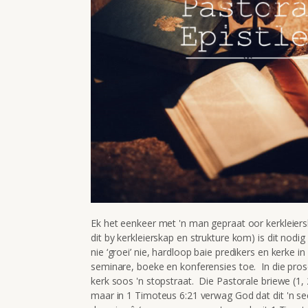
Ek het eenkeer met 'n man gepraat oor kerkleie
dit by kerkleierskap en strukture kom) is dit nodig 
nie ‘groei’ nie, hardloop baie predikers en kerke i
seminare, boeke en konferensies toe. In die pros
kerk soos 'n stopstraat. Die Pastorale briewe (1, 2
maar in 1 Timoteus 6:21 verwag God dat dit 'n seë