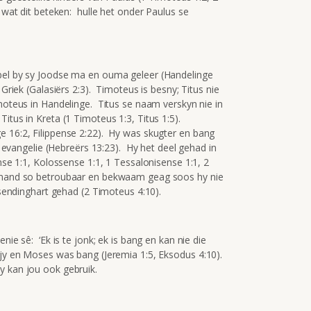
 wat dit beteken: hulle het onder Paulus se
bel by sy Joodse ma en ouma geleer (Handelinge
Griek (Galasiërs 2:3). Timoteus is besny; Titus nie
moteus in Handelinge. Titus se naam verskyn nie in
itus in Kreta (1 Timoteus 1:3, Titus 1:5).
e 16:2, Filippense 2:22). Hy was skugter en bang
ie evangelie (Hebreërs 13:23). Hy het deel gehad in
ense 1:1, Kolossense 1:1, 1 Tessalonisense 1:1, 2
iemand so betroubaar en bekwaam geag soos hy nie
 sendinghart gehad (2 Timoteus 4:10).
ie sê: ‘Ek is te jonk; ek is bang en kan nie die
 jy en Moses was bang (Jeremia 1:5, Eksodus 4:10).
y kan jou ook gebruik.