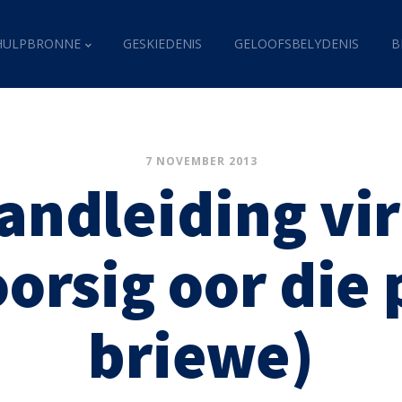
HULPBRONNE
GESKIEDENIS
GELOOFSBELYDENIS
B
7 NOVEMBER 2013
andleiding vir
oorsig oor die
briewe)