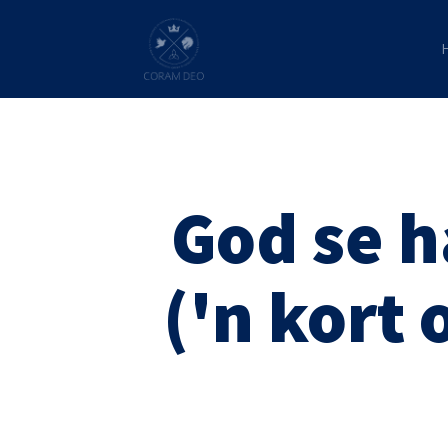
God se h
('n kort 