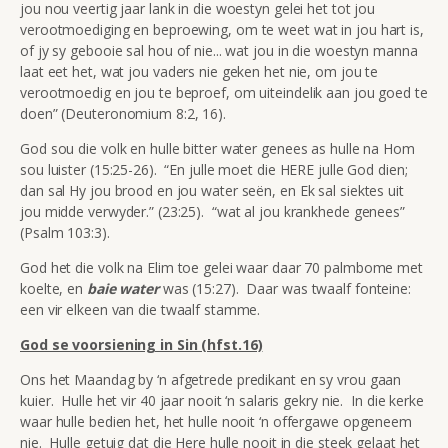
jou nou veertig jaar lank in die woestyn gelei het tot jou
verootmoediging en beproewing, om te weet wat in jou hart is,
of jy sy gebooie sal hou of nie... wat jou in die woestyn manna
laat eet het, wat jou vaders nie geken het nie, om jou te
verootmoedig en jou te beproef, om uiteindelik aan jou goed te
doen” (Deuteronomium 8:2, 16).
God sou die volk en hulle bitter water genees as hulle na Hom
sou luister (15:25-26). “En julle moet die HERE julle God dien;
dan sal Hy jou brood en jou water seën, en Ek sal siektes uit
jou midde verwyder.” (23:25). “wat al jou krankhede genees”
(Psalm 103:3).
God het die volk na Elim toe gelei waar daar 70 palmbome met
koelte, en
baie water
was (15:27). Daar was twaalf fonteine:
een vir elkeen van die twaalf stamme.
God se voorsiening in Sin (hfst.16)
Ons het Maandag by ‘n afgetrede predikant en sy vrou gaan
kuier. Hulle het vir 40 jaar nooit ‘n salaris gekry nie. In die kerke
waar hulle bedien het, het hulle nooit ‘n offergawe opgeneem
nie. Hulle getuig dat die Here hulle nooit in die steek gelaat het