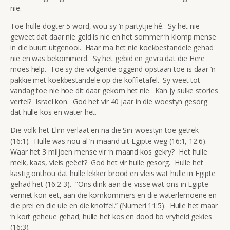
nie.
Toe hulle dogter 5 word, wou sy ‘n partytjie hê. Sy het nie
geweet dat daar nie geld is nie en het sommer ‘n klomp mense
in die buurt uitgenooi. Haar ma het nie koekbestandele gehad
nie en was bekommerd. Sy het gebid en gevra dat die Here
moes help. Toe sy die volgende oggend opstaan toe is daar ‘n
pakkie met koekbestandele op die koffietafel. Sy weet tot
vandag toe nie hoe dit daar gekom het nie. Kan jy sulke stories
vertel? Israel kon. God het vir 40 jaar in die woestyn gesorg
dat hulle kos en water het.
Die volk het Elim verlaat en na die Sin-woestyn toe getrek
(16:1). Hulle was nou al ‘n maand uit Egipte weg (16:1, 12:6).
Waar het 3 miljoen mense vir ‘n maand kos gekry? Het hulle
melk, kaas, vleis geëet? God het vir hulle gesorg. Hulle het
kastig onthou dat hulle lekker brood en vleis wat hulle in Egipte
gehad het (16:2-3). “Ons dink aan die visse wat ons in Egipte
verniet kon eet, aan die komkommers en die waterlemoene en
die prei en die uie en die knoffel.” (Numeri 11:5). Hulle het maar
‘n kort geheue gehad; hulle het kos en dood bo vryheid gekies
(16:3).