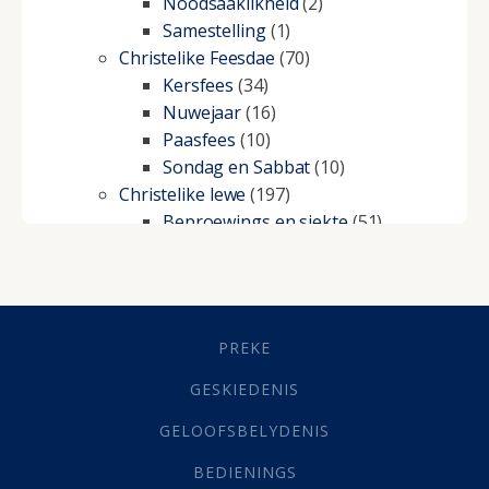
Noodsaaklikheid
(2)
Samestelling
(1)
Christelike Feesdae
(70)
Kersfees
(34)
Nuwejaar
(16)
Paasfees
(10)
Sondag en Sabbat
(10)
Christelike lewe
(197)
Beproewings en siekte
(51)
Besluitneming
(6)
Dissipline
(10)
Geestelike Groei
(10)
Gehoorsaamheid
(6)
PREKE
Geld
(21)
Grys Areas
(4)
GESKIEDENIS
Hofsake
(2)
GELOOFSBELYDENIS
Lewensdoel
(3)
Selfondersoek
(1)
BEDIENINGS