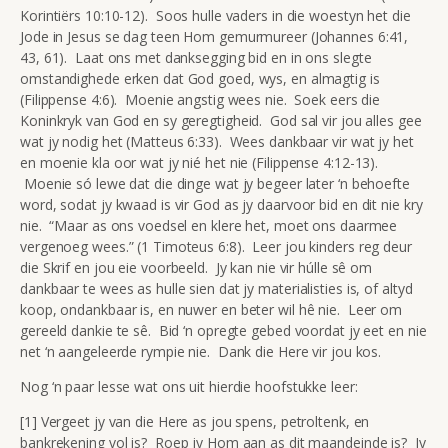
Korintiërs 10:10-12). Soos hulle vaders in die woestyn het die
Jode in Jesus se dag teen Hom gemurmureer (Johannes 6:41,
43, 61). Laat ons met danksegging bid en in ons slegte
omstandighede erken dat God goed, wys, en almagtig is
(Filippense 4:6). Moenie angstig wees nie. Soek eers die
Koninkryk van God en sy geregtigheid. God sal vir jou alles gee
wat jy nodig het (Matteus 6:33). Wees dankbaar vir wat jy het
en moenie kla oor wat jy nié het nie (Filippense 4:12-13).
Moenie só lewe dat die dinge wat jy begeer later ‘n behoefte
word, sodat jy kwaad is vir God as jy daarvoor bid en dit nie kry
nie. “Maar as ons voedsel en klere het, moet ons daarmee
vergenoeg wees.” (1 Timoteus 6:8). Leer jou kinders reg deur
die Skrif en jou eie voorbeeld. Jy kan nie vir húlle sê om
dankbaar te wees as hulle sien dat jy materialisties is, of altyd
koop, ondankbaar is, en nuwer en beter wil hê nie. Leer om
gereeld dankie te sê. Bid ‘n opregte gebed voordat jy eet en nie
net ‘n aangeleerde rympie nie. Dank die Here vir jou kos.
Nog ‘n paar lesse wat ons uit hierdie hoofstukke leer:
[1] Vergeet jy van die Here as jou spens, petroltenk, en
bankrekening vol is? Roep jy Hom aan as dit maandeinde is? Jy