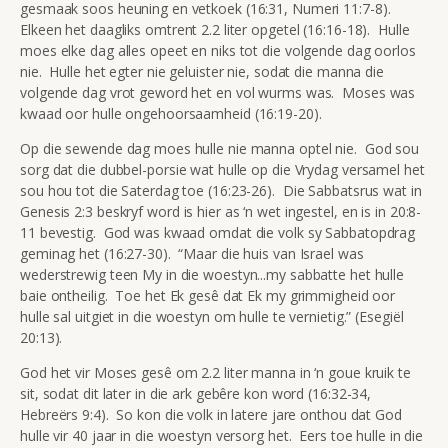
gesmaak soos heuning en vetkoek (16:31, Numeri 11:7-8).
Elkeen het daagliks omtrent 2.2 liter opgetel (16:16-18). Hulle
moes elke dag alles opeet en niks tot die volgende dag oorlos
nie. Hulle het egter nie geluister nie, sodat die manna die
volgende dag vrot geword het en vol wurms was. Moses was
kwaad oor hulle ongehoorsaamheid (16:19-20).
Op die sewende dag moes hulle nie manna optel nie. God sou
sorg dat die dubbel-porsie wat hulle op die Vrydag versamel het
sou hou tot die Saterdag toe (16:23-26). Die Sabbatsrus wat in
Genesis 2:3 beskryf word is hier as ‘n wet ingestel, en is in 20:8-
11 bevestig. God was kwaad omdat die volk sy Sabbatopdrag
geminag het (16:27-30). “Maar die huis van Israel was
wederstrewig teen My in die woestyn...my sabbatte het hulle
baie ontheilig. Toe het Ek gesê dat Ek my grimmigheid oor
hulle sal uitgiet in die woestyn om hulle te vernietig.” (Esegiël
20:13).
God het vir Moses gesê om 2.2 liter manna in ‘n goue kruik te
sit, sodat dit later in die ark gebêre kon word (16:32-34,
Hebreërs 9:4). So kon die volk in latere jare onthou dat God
hulle vir 40 jaar in die woestyn versorg het. Eers toe hulle in die