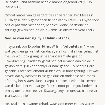
Beloofde Land aankom het die manna opgehou val (16:35,
Josua 5:12).
Omdat mates van geslag tot geslag verander, het Moses in
16:36 gesê dat ‘n gomer een tiende van ‘n Efa is. Dis byna soos
ons oupas wat met ponde, pennies, krone, halfkrone en
shillings gewerk het, en dit in Rande vir ons moet verduidelik.
God se voorsiening by Rafidim (hfst.17)
In sy preek oor Eksodus 16 het Willem Nel vertel van ‘n vrou
wat gebid en gehuil het, omdat sy nie kos in die huis gehad het
nie. Sy wou ook graag vir haar kinders ‘n ete gee op
Thanksgiving
. Nadat sy gebid het, het iemand aan die deur
geklop en ‘n $50 koopbewys vir haar gegee. Sy het die Here
gedank. Later het iemand kruideniers vir haar gebring. Dit was
soveel dat sy daarvan in die gangkas en onder die bed moes
bêre. Sy het skaars klaar uitgepak toe die telefoon lui. Iemand
van die kerk het vir haar gesê: ‘Ons nooi jou en jou kinders uit
om by ons te kom eet vir
Thanksgiving
, en ons vat nie nee vir
‘n antwoord nie.’
Het jy al so ‘n ervaring gehad, waar God meer gee as wat jy