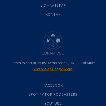
Vervolging
(19)
LIDMAATSKAP
Werk
(22)
Eindtyd
(142)
KONTAK
Belonings
(4)
Dood
(26)
Hel
(21)
Hemel
(31)
Israel
(14)
Millennium
(1)
Oordeelsdag
(19)
Verheerlikte liggaam
(3)
Commissionerstraat 85, Kemptonpark, 1619, Suid-Afrika
Wederkoms
(27)
Vind ons op Google Maps
Gebed
(87)
Dankbaarheid
(5)
Die Onse Vader
(12)
FACEBOOK
Vas
(2)
SPOTIFY FOR PODCASTERS
God
(392)
Afgode
(23)
YOUTUBE