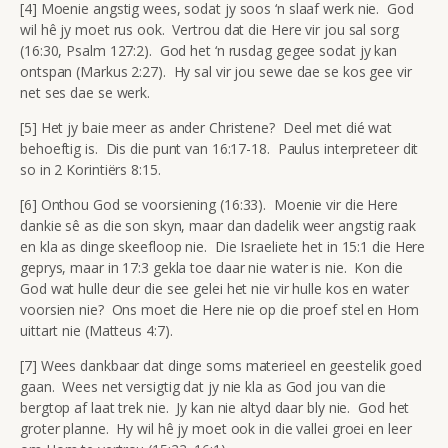
[4] Moenie angstig wees, sodat jy soos ‘n slaaf werk nie. God
wil hê jy moet rus ook. Vertrou dat die Here vir jou sal sorg
(16:30, Psalm 127:2). God het ‘n rusdag gegee sodat jy kan
ontspan (Markus 2:27). Hy sal vir jou sewe dae se kos gee vir
net ses dae se werk.
[5] Het jy baie meer as ander Christene? Deel met dié wat
behoeftig is. Dis die punt van 16:17-18. Paulus interpreteer dit
so in 2 Korintiërs 8:15.
[6] Onthou God se voorsiening (16:33). Moenie vir die Here
dankie sê as die son skyn, maar dan dadelik weer angstig raak
en kla as dinge skeefloop nie. Die Israeliete het in 15:1 die Here
geprys, maar in 17:3 gekla toe daar nie water is nie. Kon die
God wat hulle deur die see gelei het nie vir hulle kos en water
voorsien nie? Ons moet die Here nie op die proef stel en Hom
uittart nie (Matteus 4:7).
[7] Wees dankbaar dat dinge soms materieel en geestelik goed
gaan. Wees net versigtig dat jy nie kla as God jou van die
bergtop af laat trek nie. Jy kan nie altyd daar bly nie. God het
groter planne. Hy wil hê jy moet ook in die vallei groei en leer