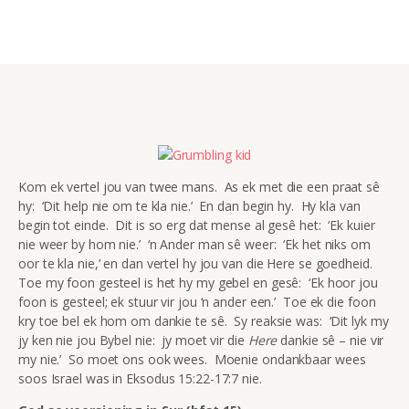
Kom ek vertel jou van twee mans. As ek met die een praat sê
hy: ‘Dit help nie om te kla nie.’ En dan begin hy. Hy kla van
begin tot einde. Dit is so erg dat mense al gesê het: ‘Ek kuier
nie weer by hom nie.’ ‘n Ander man sê weer: ‘Ek het niks om
oor te kla nie,’ en dan vertel hy jou van die Here se goedheid.
Toe my foon gesteel is het hy my gebel en gesê: ‘Ek hoor jou
foon is gesteel; ek stuur vir jou ‘n ander een.’ Toe ek die foon
kry toe bel ek hom om dankie te sê. Sy reaksie was: ‘Dit lyk my
jy ken nie jou Bybel nie: jy moet vir die
Here
dankie sê – nie vir
my nie.’ So moet ons ook wees. Moenie ondankbaar wees
soos Israel was in Eksodus 15:22-17:7 nie.