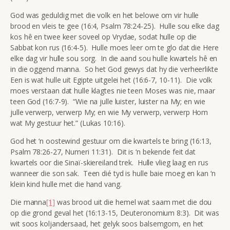
God was geduldig met die volk en het belowe om vir hulle
brood en vleis te gee (16:4, Psalm 78:24-25). Hulle sou elke dag
kos hê en twee keer soveel op Vrydae, sodat hulle op die
Sabbat kon rus (16:4-5). Hulle moes leer om te glo dat die Here
elke dag vir hulle sou sorg. In die aand sou hulle kwartels hê en
in die oggend manna. So het God gewys dat hy die verheerlikte
Een is wat hulle uit Egipte uitgelei het (16:6-7, 10-11). Die volk
moes verstaan dat hulle klagtes nie teen Moses was nie, maar
teen God (16:7-9). “Wie na julle luister, luister na My; en wie
julle verwerp, verwerp My; en wie My verwerp, verwerp Hom
wat My gestuur het.” (Lukas 10:16).
God het ‘n oostewind gestuur om die kwartels te bring (16:13,
Psalm 78:26-27, Numeri 11:31). Dit is ‘n bekende feit dat
kwartels oor die Sinaï-skiereiland trek. Hulle vlieg laag en rus
wanneer die son sak. Teen dié tyd is hulle baie moeg en kan ‘n
klein kind hulle met die hand vang.
Die manna
[1]
was brood uit die hemel wat saam met die dou
op die grond geval het (16:13-15, Deuteronomium 8:3). Dit was
wit soos koljandersaad, het gelyk soos balsemgom, en het