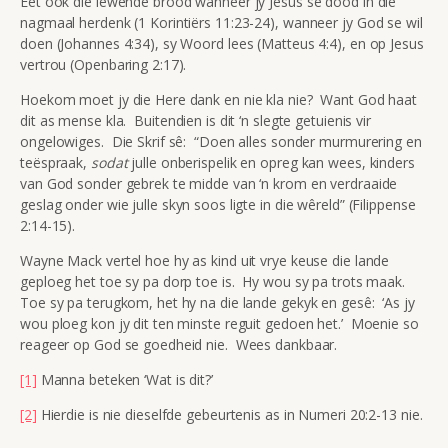
Eet ook die lewende brood wanneer jy Jesus se dood in die
nagmaal herdenk (1 Korintiërs 11:23-24), wanneer jy God se wil
doen (Johannes 4:34), sy Woord lees (Matteus 4:4), en op Jesus
vertrou (Openbaring 2:17).
Hoekom moet jy die Here dank en nie kla nie? Want God haat
dit as mense kla. Buitendien is dit ‘n slegte getuienis vir
ongelowiges. Die Skrif sê: “Doen alles sonder murmurering en
teëspraak,
sodat
julle onberispelik en opreg kan wees, kinders
van God sonder gebrek te midde van ‘n krom en verdraaide
geslag onder wie julle skyn soos ligte in die wêreld” (Filippense
2:14-15).
Wayne Mack vertel hoe hy as kind uit vrye keuse die lande
geploeg het toe sy pa dorp toe is. Hy wou sy pa trots maak.
Toe sy pa terugkom, het hy na die lande gekyk en gesê: ‘As jy
wou ploeg kon jy dit ten minste reguit gedoen het.’ Moenie so
reageer op God se goedheid nie. Wees dankbaar.
[1]
Manna beteken ‘Wat is dit?’
[2]
Hierdie is nie dieselfde gebeurtenis as in Numeri 20:2-13 nie.