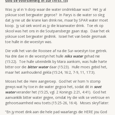
God se voorsiening in Sur (hfst.15)
Was jy al in ‘n dorp waar die water ondrinkbaar was? Het jy al
yskoue soet bergwater geproe? In Parys is die water so sleg
dat jy nie uit die krane kan drink nie, maar by SPAR water moet
koop. Jy sal siek word as jy die kraanwater drink. Toe ek op
skool was het ons in die Soutpansberge gaan stap. Daar het ek
yskoue soet bergwater gedrink. Israel het van beide gesmaak
toe hulle in die woestyn was.
Die volk het van die Rooisee af na die Sur-woestyn toe getrek.
Na drie dae in die woestyn het hulle
niks water
gehad nie
(15:22). Toe hulle uiteindelik by Mara aankom, was hulle harte
bitter oor die
bitter water
daar (15:23). Hulle moes gebid het,
maar het aanhoudend gekla (15:24, 16:2, 7-9, 11, 17:3).
Moses het die Here aangeroep. God het vir hom ‘n stomp
gewys wat hy toe in die water gegooi het, sodat dit in
soet
water
verander het (15:25, vgl. 2 Konings 2:21, 4:41). God het
aanvanklik bitter water gegee, omdat Hy die volk se vertroue en
gehoorsaamheid wou toets (15:25-26, 16:4). Moses skryf later:
“En jy moet dink aan die hele pad waarlangs die HERE jou God