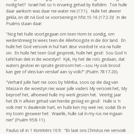
nodig het? Israel het so ‘n ervaring gehad by Rafidim. Toe hulle
daar aankom was daar nie water nie (17:1). Hulle het alweer
gekla, en dit ná God se voorsiening in hfst.15-16 (17:2-3)! In die
Psalms staan daar:
“Nog het hulle voortgegaan om teen Hom te sondig, om
wederstrewig te wees teen die Allerhoogste in die dor land. En
hulle het God versoek in hul hart deur voedsel te vra na hulle
sin. En hulle het teen God gespreek, hulle het gesê: Sou God ‘n
tafel kan dek in die woestyn? Kyk, Hy het die rots geslaan, dat
waters gevloei en spruite gestroom het—sou Hy ook brood
kan gee of vleis kan verskaf aan sy volk?” (Psalm 78:17-20).
“Verhard julle hart nie soos by Mériba, soos op die dag van
Massa in die woestyn nie; waar julle vaders My versoek het, My
beproef het, alhoewel hulle my werk gesien het. Veertig jaar
het Ek ‘n afkeer gehad van hierdie geslag en gesê: Hulle is ‘n
volk met ‘n dwalende hart, en hulle ken my weë nie; sodat Ek in
my toorn gesweer het: Waarlik, hulle sal in my rus nie ingaan
nie!” (Psalm 95:8-11).
Paulus sê in 1 Korintiërs 10:9: “En laat ons Christus nie versoek