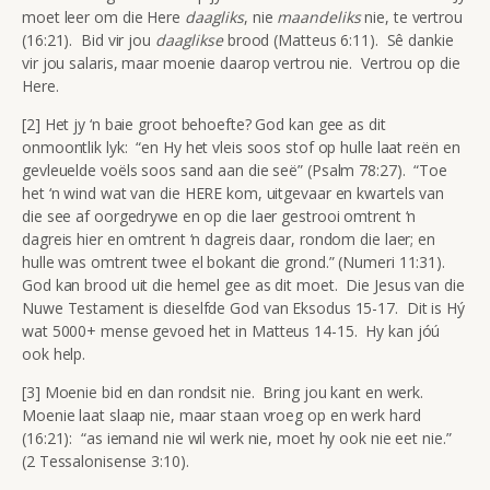
moet leer om die Here
daagliks
, nie
maandeliks
nie, te vertrou
(16:21). Bid vir jou
daaglikse
brood (Matteus 6:11). Sê dankie
vir jou salaris, maar moenie daarop vertrou nie. Vertrou op die
Here.
[2] Het jy ‘n baie groot behoefte? God kan gee as dit
onmoontlik lyk: “en Hy het vleis soos stof op hulle laat reën en
gevleuelde voëls soos sand aan die seë” (Psalm 78:27). “Toe
het ‘n wind wat van die HERE kom, uitgevaar en kwartels van
die see af oorgedrywe en op die laer gestrooi omtrent ‘n
dagreis hier en omtrent ‘n dagreis daar, rondom die laer; en
hulle was omtrent twee el bokant die grond.” (Numeri 11:31).
God kan brood uit die hemel gee as dit moet. Die Jesus van die
Nuwe Testament is dieselfde God van Eksodus 15-17. Dit is Hý
wat 5000+ mense gevoed het in Matteus 14-15. Hy kan jóú
ook help.
[3] Moenie bid en dan rondsit nie. Bring jou kant en werk.
Moenie laat slaap nie, maar staan vroeg op en werk hard
(16:21): “as iemand nie wil werk nie, moet hy ook nie eet nie.”
(2 Tessalonisense 3:10).