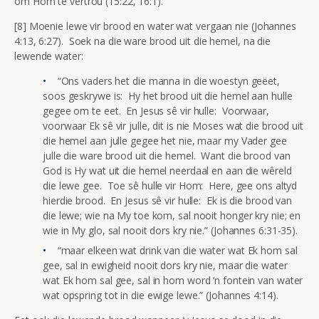
om Hom te vertrou (15:22, 16:1).
[8] Moenie lewe vir brood en water wat vergaan nie (Johannes
4:13, 6:27). Soek na die ware brood uit die hemel, na die
lewende water:
“Ons vaders het die manna in die woestyn geëet,
soos geskrywe is: Hy het brood uit die hemel aan hulle
gegee om te eet. En Jesus sê vir hulle: Voorwaar,
voorwaar Ek sê vir julle, dit is nie Moses wat die brood uit
die hemel aan julle gegee het nie, maar my Vader gee
julle die ware brood uit die hemel. Want die brood van
God is Hy wat uit die hemel neerdaal en aan die wêreld
die lewe gee. Toe sê hulle vir Hom: Here, gee ons altyd
hierdie brood. En Jesus sê vir hulle: Ek is die brood van
die lewe; wie na My toe kom, sal nooit honger kry nie; en
wie in My glo, sal nooit dors kry nie.” (Johannes 6:31-35).
“maar elkeen wat drink van die water wat Ek hom sal
gee, sal in ewigheid nooit dors kry nie, maar die water
wat Ek hom sal gee, sal in hom word ‘n fontein van water
wat opspring tot in die ewige lewe.” (Johannes 4:14).