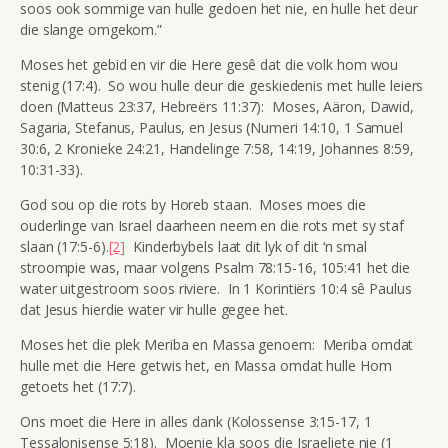
soos ook sommige van hulle gedoen het nie, en hulle het deur
die slange omgekom.”
Moses het gebid en vir die Here gesê dat die volk hom wou
stenig (17:4). So wou hulle deur die geskiedenis met hulle leiers
doen (Matteus 23:37, Hebreërs 11:37): Moses, Aäron, Dawid,
Sagaria, Stefanus, Paulus, en Jesus (Numeri 14:10, 1 Samuel
30:6, 2 Kronieke 24:21, Handelinge 7:58, 14:19, Johannes 8:59,
10:31-33).
God sou op die rots by Horeb staan. Moses moes die
ouderlinge van Israel daarheen neem en die rots met sy staf
slaan (17:5-6).
[2]
Kinderbybels laat dit lyk of dit ‘n smal
stroompie was, maar volgens Psalm 78:15-16, 105:41 het die
water uitgestroom soos riviere. In 1 Korintiërs 10:4 sê Paulus
dat Jesus hierdie water vir hulle gegee het.
Moses het die plek Meriba en Massa genoem: Meriba omdat
hulle met die Here getwis het, en Massa omdat hulle Hom
getoets het (17:7).
Ons moet die Here in alles dank (Kolossense 3:15-17, 1
Tessalonisense 5:18). Moenie kla soos die Israeliete nie (1