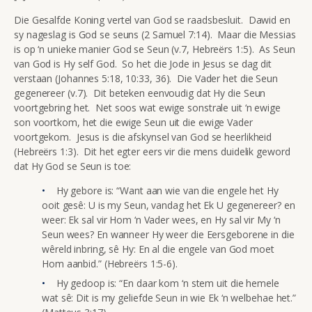
Die Gesalfde Koning vertel van God se raadsbesluit. Dawid en
sy nageslag is God se seuns (2 Samuel 7:14). Maar die Messias
is op ‘n unieke manier God se Seun (v.7, Hebreërs 1:5). As Seun
van God is Hy self God. So het die Jode in Jesus se dag dit
verstaan (Johannes 5:18, 10:33, 36). Die Vader het die Seun
gegenereer (v.7). Dit beteken eenvoudig dat Hy die Seun
voortgebring het. Net soos wat ewige sonstrale uit ‘n ewige
son voortkom, het die ewige Seun uit die ewige Vader
voortgekom. Jesus is die afskynsel van God se heerlikheid
(Hebreërs 1:3). Dit het egter eers vir die mens duidelik geword
dat Hy God se Seun is toe:
Hy gebore is: “Want aan wie van die engele het Hy
ooit gesê: U is my Seun, vandag het Ek U gegenereer? en
weer: Ek sal vir Hom ‘n Vader wees, en Hy sal vir My ‘n
Seun wees? En wanneer Hy weer die Eersgeborene in die
wêreld inbring, sê Hy: En al die engele van God moet
Hom aanbid.” (Hebreërs 1:5-6).
Hy gedoop is: “En daar kom ‘n stem uit die hemele
wat sê: Dit is my geliefde Seun in wie Ek ‘n welbehae het.”