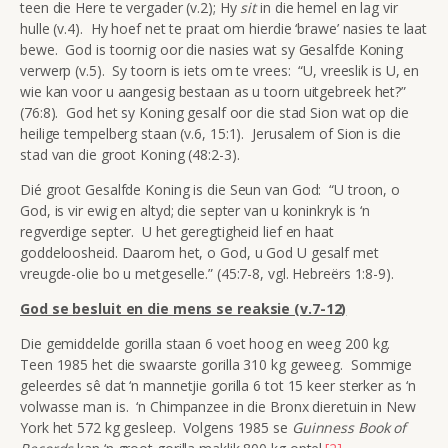
teen die Here te vergader (v.2); Hy
sit
in die hemel en lag vir
hulle (v.4). Hy hoef net te praat om hierdie ‘brawe’ nasies te laat
bewe. God is toornig oor die nasies wat sy Gesalfde Koning
verwerp (v.5). Sy toorn is iets om te vrees: “U, vreeslik is U, en
wie kan voor u aangesig bestaan as u toorn uitgebreek het?”
(76:8). God het sy Koning gesalf oor die stad Sion wat op die
heilige tempelberg staan (v.6, 15:1). Jerusalem of Sion is die
stad van die groot Koning (48:2-3).
Dié groot Gesalfde Koning is die Seun van God: “U troon, o
God, is vir ewig en altyd; die septer van u koninkryk is ‘n
regverdige septer. U het geregtigheid lief en haat
goddeloosheid. Daarom het, o God, u God U gesalf met
vreugde-olie bo u metgeselle.” (45:7-8, vgl. Hebreërs 1:8-9).
God se besluit en die mens se reaksie (v.7-12)
Die gemiddelde gorilla staan 6 voet hoog en weeg 200 kg.
Teen 1985 het die swaarste gorilla 310 kg geweeg. Sommige
geleerdes sê dat ‘n mannetjie gorilla 6 tot 15 keer sterker as ‘n
volwasse man is. ‘n Chimpanzee in die Bronx dieretuin in New
York het 572 kg gesleep. Volgens 1985 se
Guinness Book of