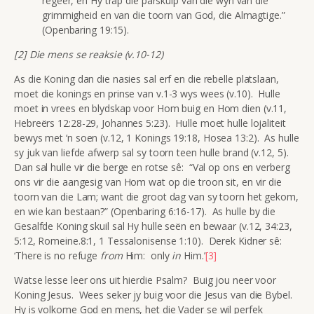
regeer, en Hy trap die parskuip van die wyn van die
grimmigheid en van die toorn van God, die Almagtige.”
(Openbaring 19:15).
[2] Die mens se reaksie (v.10-12)
As die Koning dan die nasies sal erf en die rebelle platslaan,
moet die konings en prinse van v.1-3 wys wees (v.10). Hulle
moet in vrees en blydskap voor Hom buig en Hom dien (v.11,
Hebreërs 12:28-29, Johannes 5:23). Hulle moet hulle lojaliteit
bewys met ‘n soen (v.12, 1 Konings 19:18, Hosea 13:2). As hulle
sy juk van liefde afwerp sal sy toorn teen hulle brand (v.12, 5).
Dan sal hulle vir die berge en rotse sê: “Val op ons en verberg
ons vir die aangesig van Hom wat op die troon sit, en vir die
toorn van die Lam; want die groot dag van sy toorn het gekom,
en wie kan bestaan?” (Openbaring 6:16-17). As hulle by die
Gesalfde Koning skuil sal Hy hulle seën en bewaar (v.12, 34:23,
5:12, Romeine.8:1, 1 Tessalonisense 1:10). Derek Kidner sê:
‘There is no refuge
from
Him: only
in
Him.’
[3]
Watse lesse leer ons uit hierdie Psalm? Buig jou neer voor
Koning Jesus. Wees seker jy buig voor die Jesus van die Bybel.
Hy is volkome God en mens, het die Vader se wil perfek