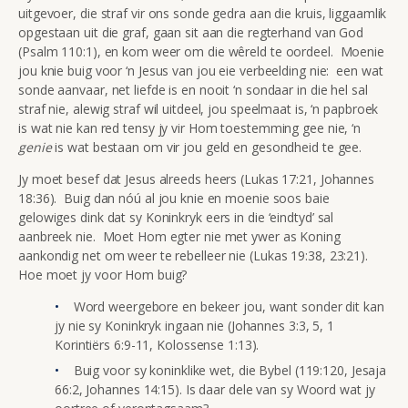
uitgevoer, die straf vir ons sonde gedra aan die kruis, liggaamlik
opgestaan uit die graf, gaan sit aan die regterhand van God
(Psalm 110:1), en kom weer om die wêreld te oordeel. Moenie
jou knie buig voor ‘n Jesus van jou eie verbeelding nie: een wat
sonde aanvaar, net liefde is en nooit ‘n sondaar in die hel sal
straf nie, alewig straf wil uitdeel, jou speelmaat is, ‘n papbroek
is wat nie kan red tensy jy vir Hom toestemming gee nie, ‘n
genie
is wat bestaan om vir jou geld en gesondheid te gee.
Jy moet besef dat Jesus alreeds heers (Lukas 17:21, Johannes
18:36). Buig dan nóú al jou knie en moenie soos baie
gelowiges dink dat sy Koninkryk eers in die ‘eindtyd’ sal
aanbreek nie. Moet Hom egter nie met ywer as Koning
aankondig net om weer te rebelleer nie (Lukas 19:38, 23:21).
Hoe moet jy voor Hom buig?
Word weergebore en bekeer jou, want sonder dit kan
jy nie sy Koninkryk ingaan nie (Johannes 3:3, 5, 1
Korintiërs 6:9-11, Kolossense 1:13).
Buig voor sy koninklike wet, die Bybel (119:120, Jesaja
66:2, Johannes 14:15). Is daar dele van sy Woord wat jy