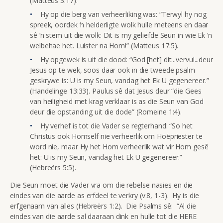
(Matteus 3:17).
Hy op die berg van verheerliking was: “Terwyl hy nog
spreek, oordek ‘n helderligte wolk hulle meteens en daar
sê ‘n stem uit die wolk: Dit is my geliefde Seun in wie Ek ‘n
welbehae het. Luister na Hom!” (Matteus 17:5).
Hy opgewek is uit die dood: “God [het] dit...vervul...deur
Jesus op te wek, soos daar ook in die tweede psalm
geskrywe is: U is my Seun, vandag het Ek U gegenereer.”
(Handelinge 13:33). Paulus sê dat Jesus deur “die Gees
van heiligheid met krag verklaar is as die Seun van God
deur die opstanding uit die dode” (Romeine 1:4).
Hy verhef is tot die Vader se regterhand: “So het
Christus ook Homself nie verheerlik om Hoëpriester te
word nie, maar Hy het Hom verheerlik wat vir Hom gesê
het: U is my Seun, vandag het Ek U gegenereer.”
(Hebreërs 5:5).
Die Seun moet die Vader vra om die rebelse nasies en die
eindes van die aarde as erfdeel te verkry (v.8, 1-3). Hy is die
erfgenaam van alles (Hebreërs 1:2). Die Psalms sê: “Al die
eindes van die aarde sal daaraan dink en hulle tot die HERE