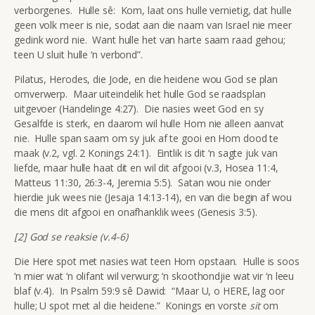
verborgenes. Hulle sê: Kom, laat ons hulle vernietig, dat hulle
geen volk meer is nie, sodat aan die naam van Israel nie meer
gedink word nie. Want hulle het van harte saam raad gehou;
teen U sluit hulle ‘n verbond”.
Pilatus, Herodes, die Jode, en die heidene wou God se plan
omverwerp. Maar uiteindelik het hulle God se raadsplan
uitgevoer (Handelinge 4:27). Die nasies weet God en sy
Gesalfde is sterk, en daarom wil hulle Hom nie alleen aanvat
nie. Hulle span saam om sy juk af te gooi en Hom dood te
maak (v.2, vgl. 2 Konings 24:1). Eintlik is dit ‘n sagte juk van
liefde, maar hulle haat dit en wil dit afgooi (v.3, Hosea 11:4,
Matteus 11:30, 26:3-4, Jeremia 5:5). Satan wou nie onder
hierdie juk wees nie (Jesaja 14:13-14), en van die begin af wou
die mens dit afgooi en onafhanklik wees (Genesis 3:5).
[2] God se reaksie (v.4-6)
Die Here spot met nasies wat teen Hom opstaan. Hulle is soos
‘n mier wat ‘n olifant wil verwurg; ‘n skoothondjie wat vir ‘n leeu
blaf (v.4). In Psalm 59:9 sê Dawid: “Maar U, o HERE, lag oor
hulle; U spot met al die heidene.” Konings en vorste
sit
om