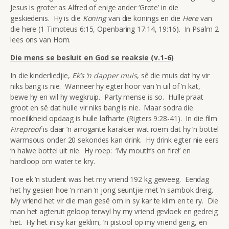
Jesus is groter as Alfred of enige ander ‘Grote’ in die
geskiedenis. Hy is die
Koning
van die konings en die
Here
van
die here (1 Timoteus 6:15, Openbaring 17:14, 19:16). In Psalm 2
lees ons van Hom.
Die mens se besluit en God se reaksie (v.1-6)
In die kinderliedjie,
Ek’s ‘n dapper muis
, sê die muis dat hy vir
niks bang is nie. Wanneer hy egter hoor van ‘n uil of ‘n kat,
bewe hy en wil hy wegkruip. Party mense is so. Hulle praat
groot en sê dat hulle vir niks bang is nie. Maar sodra die
moeilikheid opdaag is hulle lafharte (Rigters 9:28-41). In die film
Fireproof
is daar ‘n arrogante karakter wat roem dat hy ‘n bottel
warmsous onder 20 sekondes kan drink. Hy drink egter nie eers
‘n halwe bottel uit nie. Hy roep: ‘My mouth’s on fire!’ en
hardloop om water te kry.
Toe ek ‘n student was het my vriend 192 kg geweeg. Eendag
het hy gesien hoe ‘n man ‘n jong seuntjie met ‘n sambok dreig.
My vriend het vir die man gesê om in sy kar te klim en te ry. Die
man het agteruit geloop terwyl hy my vriend gevloek en gedreig
het. Hy het in sy kar geklim, ‘n pistool op my vriend gerig, en