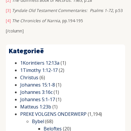
[2]
The Guinness Book of Records: 1985
, p.28
[3]
Tyndale Old Testament Commentaries: Psalms 1-72
, p.53
[4]
The Chronicles of Narnia
, pp.194-195
[/column]
Kategorieë
1Korintiers 12:13a
(1)
1Timothy 1:12-17
(2)
Christus
(6)
Johannes 15:1-8
(1)
Johannes 3:16c
(1)
Johannes 5:1-17
(1)
Matteus 1:23b
(1)
PREKE VOLGENS ONDERWERP
(1,194)
Bybel
(68)
Beloftes
(20)