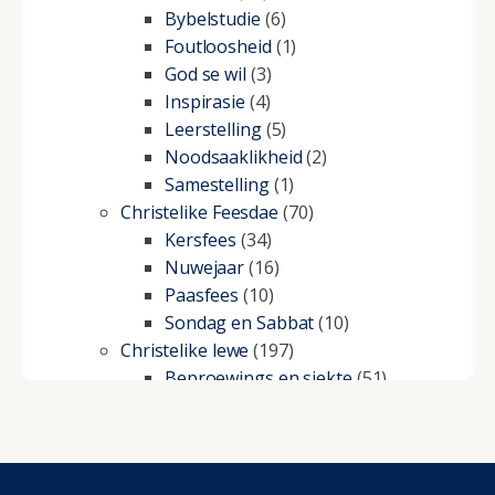
Bybelstudie
(6)
Foutloosheid
(1)
God se wil
(3)
Inspirasie
(4)
Leerstelling
(5)
Noodsaaklikheid
(2)
Samestelling
(1)
Christelike Feesdae
(70)
Kersfees
(34)
Nuwejaar
(16)
Paasfees
(10)
Sondag en Sabbat
(10)
Christelike lewe
(197)
Beproewings en siekte
(51)
Besluitneming
(6)
Dissipline
(10)
Geestelike Groei
(10)
Gehoorsaamheid
(6)