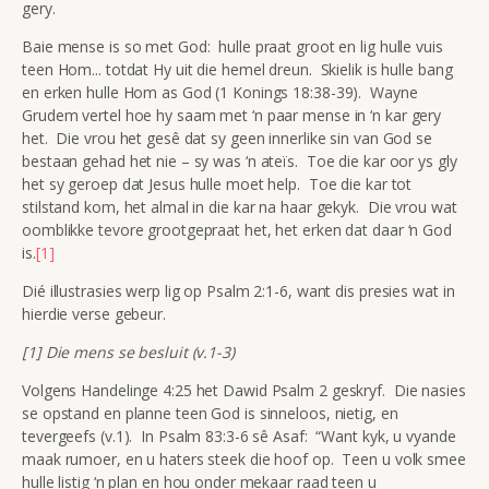
gery.
Baie mense is so met God: hulle praat groot en lig hulle vuis
teen Hom... totdat Hy uit die hemel dreun. Skielik is hulle bang
en erken hulle Hom as God (1 Konings 18:38-39). Wayne
Grudem vertel hoe hy saam met ‘n paar mense in ‘n kar gery
het. Die vrou het gesê dat sy geen innerlike sin van God se
bestaan gehad het nie – sy was ‘n ateïs. Toe die kar oor ys gly
het sy geroep dat Jesus hulle moet help. Toe die kar tot
stilstand kom, het almal in die kar na haar gekyk. Die vrou wat
oomblikke tevore grootgepraat het, het erken dat daar ‘n God
is.
[1]
Dié illustrasies werp lig op Psalm 2:1-6, want dis presies wat in
hierdie verse gebeur.
[1] Die mens se besluit (v.1-3)
Volgens Handelinge 4:25 het Dawid Psalm 2 geskryf. Die nasies
se opstand en planne teen God is sinneloos, nietig, en
tevergeefs (v.1). In Psalm 83:3-6 sê Asaf: “Want kyk, u vyande
maak rumoer, en u haters steek die hoof op. Teen u volk smee
hulle listig ‘n plan en hou onder mekaar raad teen u