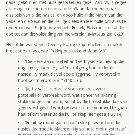
nader gekom en met hulle gespreek en gesê: Aan My is gegee
alle mag in die hemel en op aarde. Gaan dan heen, maak
dissipels van al die nasies, en doop hulle in die Naam van die
Vader en die Seun en die Heilige Gees; en leer hulle om alles te
onderhou wat Ek julle beveel het. En kyk, Ek is met julle al die
dae tot aan die voleinding van die wêreld.” (Matteus 28:18-20).
Hy sal dié wat steeds teen sy Koningskap rebelleer so maklik
breek soos ‘n ysterstaf ‘n kleipot stukkend slaan (v.9):
“Die Here aan u regterhand verbrysel konings op die
dag van sy toorn. Hy sal ‘n strafgerig hou onder die
nasies; Hy maak dit vol dooie liggame; Hy verbrysel ‘n
hoof oor ‘n groot land.” (110:5-6).
“Ja, Hy sal dit verbreek soos die kruik van ‘n
pottebakker verbreek word, wat sonder verskoning
stukkend geslaan word, sodat by die brokstukke daarvan
geen skerf gevind word om vuur uit die vuurherd te gaan
haal of om water uit die kuil te skep nie.” (Jesaja 30:14).
“En uit sy mond gaan daar ‘n skerp swaard om die
nasies daarmee te slaan; en Hy sal hulle met ‘n ysterstaf