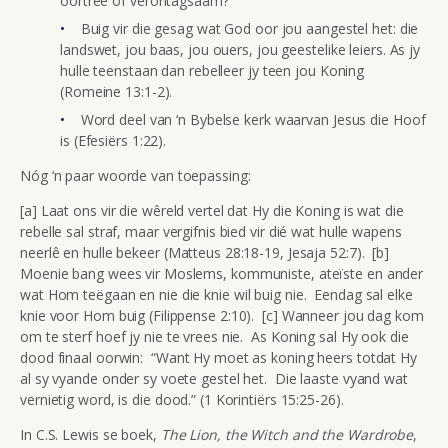
oortree of verontagsaam?
Buig vir die gesag wat God oor jou aangestel het: die
landswet, jou baas, jou ouers, jou geestelike leiers. As jy
hulle teenstaan dan rebelleer jy teen jou Koning
(Romeine 13:1-2).
Word deel van ‘n Bybelse kerk waarvan Jesus die Hoof
is (Efesiërs 1:22).
Nóg ‘n paar woorde van toepassing:
[a] Laat ons vir die wêreld vertel dat Hy die Koning is wat die
rebelle sal straf, maar vergifnis bied vir dié wat hulle wapens
neerlê en hulle bekeer (Matteus 28:18-19, Jesaja 52:7). [b]
Moenie bang wees vir Moslems, kommuniste, ateïste en ander
wat Hom teëgaan en nie die knie wil buig nie. Eendag sal elke
knie voor Hom buig (Filippense 2:10). [c] Wanneer jou dag kom
om te sterf hoef jy nie te vrees nie. As Koning sal Hy ook die
dood finaal oorwin: “Want Hy moet as koning heers totdat Hy
al sy vyande onder sy voete gestel het. Die laaste vyand wat
vernietig word, is die dood.” (1 Korintiërs 15:25-26).
In C.S. Lewis se boek,
The Lion, the Witch and the Wardrobe
,