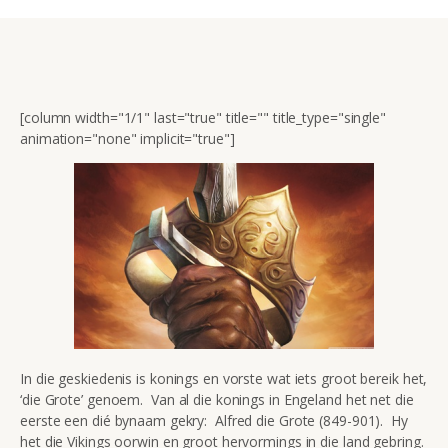
[column width="1/1" last="true" title="" title_type="single"
animation="none" implicit="true"]
In die geskiedenis is konings en vorste wat iets groot bereik het,
‘die Grote’ genoem. Van al die konings in Engeland het net die
eerste een dié bynaam gekry: Alfred die Grote (849-901). Hy
het die Vikings oorwin en groot hervormings in die land gebring.