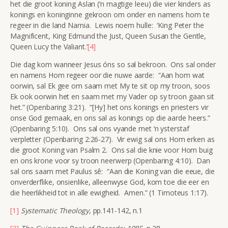
het die groot koning Aslan (‘n magtige leeu) die vier kinders as
konings en koninginne gekroon om onder en namens hom te
regeer in die land Narnia. Lewis noem hulle: ‘King Peter the
Magnificent, King Edmund the Just, Queen Susan the Gentle,
Queen Lucy the Valiant.’
[4]
Die dag kom wanneer Jesus óns so sal bekroon. Ons sal onder
en namens Hom regeer oor die nuwe aarde: “Aan hom wat
oorwin, sal Ek gee om saam met My te sit op my troon, soos
Ek ook oorwin het en saam met my Vader op sy troon gaan sit
het.” (Openbaring 3:21). “[Hy] het ons konings en priesters vir
onse God gemaak, en ons sal as konings op die aarde heers.”
(Openbaring 5:10). Ons sal ons vyande met ‘n ysterstaf
verpletter (Openbaring 2:26-27). Vir ewig sal ons Hom erken as
die groot Koning van Psalm 2. Ons sal die knie voor Hom buig
en ons krone voor sy troon neerwerp (Openbaring 4:10). Dan
sal ons saam met Paulus sê: “Aan die Koning van die eeue, die
onverderflike, onsienlike, alleenwyse God, kom toe die eer en
die heerlikheid tot in alle ewigheid. Amen.” (1 Timoteus 1:17).
[1]
Systematic Theology
, pp.141-142, n.1