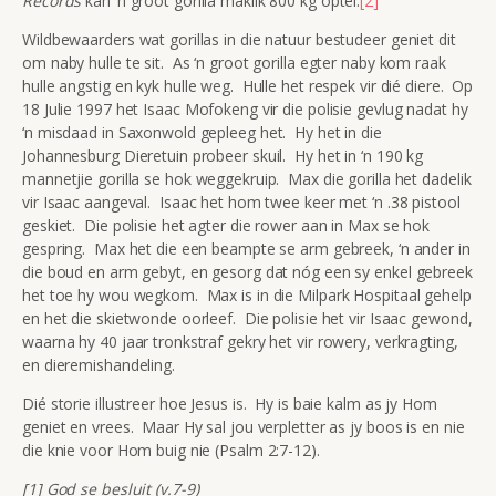
Records
kan ‘n groot gorilla maklik 800 kg optel.
[2]
Wildbewaarders wat gorillas in die natuur bestudeer geniet dit
om naby hulle te sit. As ‘n groot gorilla egter naby kom raak
hulle angstig en kyk hulle weg. Hulle het respek vir dié diere. Op
18 Julie 1997 het Isaac Mofokeng vir die polisie gevlug nadat hy
‘n misdaad in Saxonwold gepleeg het. Hy het in die
Johannesburg Dieretuin probeer skuil. Hy het in ‘n 190 kg
mannetjie gorilla se hok weggekruip. Max die gorilla het dadelik
vir Isaac aangeval. Isaac het hom twee keer met ‘n .38 pistool
geskiet. Die polisie het agter die rower aan in Max se hok
gespring. Max het die een beampte se arm gebreek, ‘n ander in
die boud en arm gebyt, en gesorg dat nóg een sy enkel gebreek
het toe hy wou wegkom. Max is in die Milpark Hospitaal gehelp
en het die skietwonde oorleef. Die polisie het vir Isaac gewond,
waarna hy 40 jaar tronkstraf gekry het vir rowery, verkragting,
en dieremishandeling.
Dié storie illustreer hoe Jesus is. Hy is baie kalm as jy Hom
geniet en vrees. Maar Hy sal jou verpletter as jy boos is en nie
die knie voor Hom buig nie (Psalm 2:7-12).
[1] God se besluit (v.7-9)