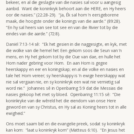
bekeer, en al die geslagte van die nasies sal voor u aangesig
aanbid. Want die koninkryk behoort aan die HERE, en Hy heers
oor die nasies.” (22:28-29). “Ja, Ék sal hom ‘n eersgeborene
maak, die hoogste onder die konings van die aarde.” (89:28).
“En hy sal heers van see tot see en van die Rivier tot by die
eindes van die aarde.” (72:8).
Daniël 7:13-14 sê: “Ek het gesien in die naggesigte, en kyk, met
die wolke van die hemel het Een gekom soos die Seun van ‘n
mens, en Hy het gekom tot by die Oue van dae, en hulle het
Hom nader gebring voor Hom. En aan Hom is gegee
heerskappy en eer en koningskap; en al die volke en nasies en
tale het Hom vereer; sy heerskappy is ‘n ewige heerskappy wat
nie sal vergaan nie, en sy koninkryk een wat nie vernietig sal
word nie.” Johannes sê in Openbaring 5:9 dat die Messias die
nasies gekoop het met sy bloed. Openbaring 11:15 sê: “Die
koninkryke van die wêreld het die eiendom van onse Here
geword en van sy Christus, en Hy sal as Koning heers tot in alle
ewigheid.”
Ons moet saam bid en die evangelie preek, sodat sy koninkryk
kan kom: “laat u koninkryk kom” (Matteus 6:10). “En Jesus het