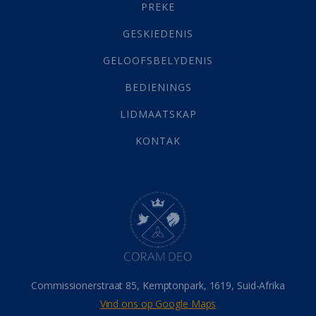
PREKE
Geld
(21)
Grys Areas
(4)
GESKIEDENIS
Hofsake
(2)
GELOOFSBELYDENIS
Lewensdoel
(3)
Selfondersoek
(1)
BEDIENINGS
Vervolging
(19)
LIDMAATSKAP
Werk
(22)
Eindtyd
(142)
KONTAK
Belonings
(4)
Dood
(26)
Hel
(21)
Hemel
(31)
Israel
(14)
Millennium
(1)
Oordeelsdag
(19)
Verheerlikte liggaam
(3)
Commissionerstraat 85, Kemptonpark, 1619, Suid-Afrika
Wederkoms
(27)
Vind ons op Google Maps
Gebed
(87)