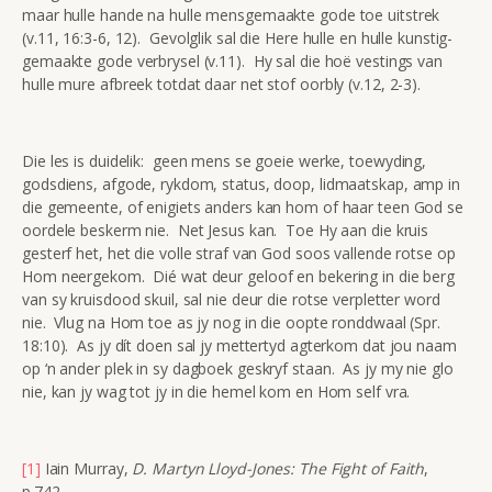
maar hulle hande na hulle mensgemaakte gode toe uitstrek
(v.11, 16:3-6, 12). Gevolglik sal die Here hulle en hulle kunstig-
gemaakte gode verbrysel (v.11). Hy sal die hoë vestings van
hulle mure afbreek totdat daar net stof oorbly (v.12, 2-3).
Die les is duidelik: geen mens se goeie werke, toewyding,
godsdiens, afgode, rykdom, status, doop, lidmaatskap, amp in
die gemeente, of enigiets anders kan hom of haar teen God se
oordele beskerm nie. Net Jesus kan. Toe Hy aan die kruis
gesterf het, het die volle straf van God soos vallende rotse op
Hom neergekom. Dié wat deur geloof en bekering in die berg
van sy kruisdood skuil, sal nie deur die rotse verpletter word
nie. Vlug na Hom toe as jy nog in die oopte ronddwaal (Spr.
18:10). As jy dít doen sal jy mettertyd agterkom dat jou naam
op ‘n ander plek in sy dagboek geskryf staan. As jy my nie glo
nie, kan jy wag tot jy in die hemel kom en Hom self vra.
[1]
Iain Murray,
D. Martyn Lloyd-Jones: The Fight of Faith
,
p.742