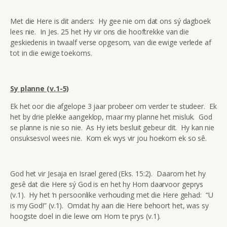
Met die Here is dit anders: Hy gee nie om dat ons sý dagboek
lees nie. In Jes. 25 het Hy vir ons die hooftrekke van die
geskiedenis in twaalf verse opgesom, van die ewige verlede af
tot in die ewige toekoms.
Sy planne (v.1-5)
Ek het oor die afgelope 3 jaar probeer om verder te studeer. Ek
het by drie plekke aangeklop, maar my planne het misluk. God
se planne is nie so nie. As Hy iets besluit gebeur dit. Hy kan nie
onsuksesvol wees nie. Kom ek wys vir jou hoekom ek so sê.
God het vir Jesaja en Israel gered (Eks. 15:2). Daarom het hy
gesê dat die Here sý God is en het hy Hom daarvoor geprys
(v.1). Hy het ‘n persoonlike verhouding met die Here gehad: “U
is my God!” (v.1). Omdat hy aan die Here behoort het, was sy
hoogste doel in die lewe om Hom te prys (v.1).