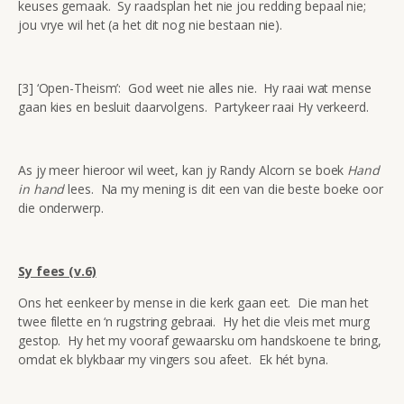
keuses gemaak. Sy raadsplan het nie jou redding bepaal nie;
jou vrye wil het (a het dit nog nie bestaan nie).
[3] ‘Open-Theism’: God weet nie alles nie. Hy raai wat mense
gaan kies en besluit daarvolgens. Partykeer raai Hy verkeerd.
As jy meer hieroor wil weet, kan jy Randy Alcorn se boek
Hand
in hand
lees. Na my mening is dit een van die beste boeke oor
die onderwerp.
Sy fees (v.6)
Ons het eenkeer by mense in die kerk gaan eet. Die man het
twee filette en ‘n rugstring gebraai. Hy het die vleis met murg
gestop. Hy het my vooraf gewaarsku om handskoene te bring,
omdat ek blykbaar my vingers sou afeet. Ek hét byna.