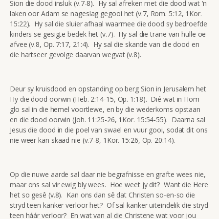
Sion die dood insluk (v.7-8). Hy sal afreken met die dood wat ‘n
laken oor Adam se nageslag gegooi het (v.7, Rom. 5:12, 1Kor.
15:22). Hy sal die sluier afhaal waarmee die dood sy bedroefde
kinders se gesigte bedek het (v.7). Hy sal die trane van hulle oë
afvee (v.8, Op. 7:17, 21:4). Hy sal die skande van die dood en
die hartseer gevolge daarvan wegvat (v.8).
Deur sy kruisdood en opstanding op berg Sion in Jerusalem het
Hy die dood oorwin (Heb. 2:14-15, Op. 1:18). Dié wat in Hom
glo sal in die hemel voortlewe, en by die wederkoms opstaan
en die dood oorwin (Joh. 11:25-26, 1Kor. 15:54-55). Daarna sal
Jesus die dood in die poel van swael en vuur gooi, sodat dit ons
nie weer kan skaad nie (v.7-8, 1Kor. 15:26, Op. 20:14).
Op die nuwe aarde sal daar nie begrafnisse en grafte wees nie,
maar ons sal vir ewig bly wees. Hoe weet jy dit? Want die Here
het so gesê (v.8). Kan ons dan sê dat Christen so-en-so die
stryd teen kanker verloor het? Of sal kanker uiteindelik die stryd
teen háár verloor? En wat van al die Christene wat voor jou