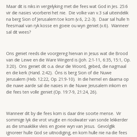
Maar dit is niks in vergelyking met die fees wat God in Jes. 25:6
vir die nasies voorberei het nie. Die volke van v.3 sal uiteindelik
na berg Sion of Jerusalem toe kom (v.6, 2:2-3). Daar sal hulle ‘n
feesmaal van ryk kosse en goeie ou wyn geniet (v.6). Wanneer
sal dit wees?
Ons geniet reeds die voorgereg hiervan in Jesus wat die Brood
van die Lewe en die Ware Wingerd is (Joh. 2:1-11, 6:35, 15:1, Op.
3:20). Ons geniet dit o.a. deur die Woord, gebed, die nagmaal
en die kerk (Hand. 2:42). Óns is berg Sion of die Nuwe
Jerusalem (Heb. 12:22, Op. 21:9-10). In die hemel en daarna op
die nuwe aarde sal die nasies in die Nuwe Jerusalem inkom en
die fees ten volle geniet (Op. 19:7-9, 21:24, 26).
Wanneer dit by die fees kom is daar drie soorte mense. Vir
sommige lyk die vrot vrugte en rioolwater van sonde lekkerder
as die smaaklike vleis en goeie wyn van Jesus. Gevolglik
ignoreer hulle God se uitnodiging, en kom hulle nie na die fees