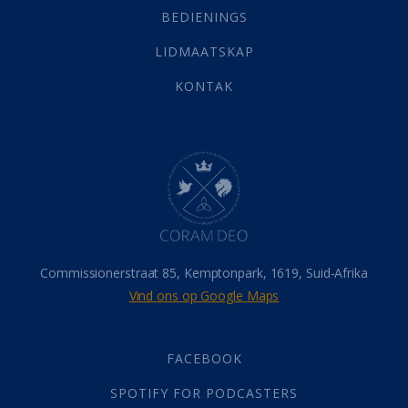
Selfondersoek
(1)
BEDIENINGS
Vervolging
(19)
LIDMAATSKAP
Werk
(22)
Eindtyd
(142)
KONTAK
Belonings
(4)
Dood
(26)
Hel
(21)
Hemel
(31)
Israel
(14)
Millennium
(1)
Oordeelsdag
(19)
Verheerlikte liggaam
(3)
Commissionerstraat 85, Kemptonpark, 1619, Suid-Afrika
Wederkoms
(27)
Vind ons op Google Maps
Gebed
(87)
Dankbaarheid
(5)
Die Onse Vader
(12)
FACEBOOK
Vas
(2)
SPOTIFY FOR PODCASTERS
God
(392)