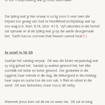
Die lyding wat jy hier ervaar is so lig soos ‘n veer teen die
triljoen ton gewig van God se heerlikheid en blydskap wat op
ons wag (v.9, Rom. 8:18, 2Kor. 4:17). Vyf sekondes in die hemel
sal opmaak vir al die lyding wat jy op die aarde deurgemaak
het. ‘Earth has no sorrows that heaven cannot heal.’
[1]
Sy straf (v.10-12)
Saartjie het vandag verjaar. Dit was die beste verjaarsdag wat
sy nóg gehad het. Vandat sy wakker geword het, het elke
oomblik net beter en beter geword. Die geskenke in die
oggend, haar vriende in die dag, die lekkergoed in die middag,
haar oupa en ouma toe die son sak, ‘n fliek en uiteet in die
aand. Dit was fantasties, maar nou is dit verby.
Wanneer Jesus kom sal dit nie so wees nie. Dit sal vir ewig