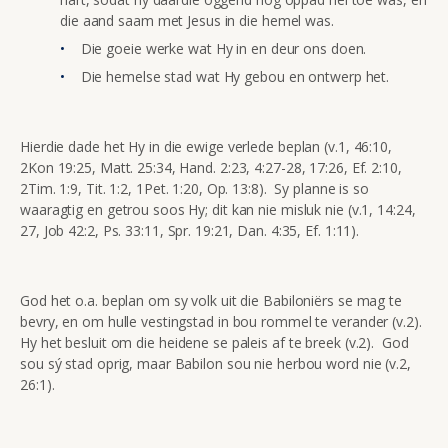
die aand saam met Jesus in die hemel was.
Die goeie werke wat Hy in en deur ons doen.
Die hemelse stad wat Hy gebou en ontwerp het.
Hierdie dade het Hy in die ewige verlede beplan (v.1, 46:10,
2Kon 19:25, Matt. 25:34, Hand. 2:23, 4:27-28, 17:26, Ef. 2:10,
2Tim. 1:9, Tit. 1:2, 1Pet. 1:20, Op. 13:8). Sy planne is so
waaragtig en getrou soos Hy; dit kan nie misluk nie (v.1, 14:24,
27, Job 42:2, Ps. 33:11, Spr. 19:21, Dan. 4:35, Ef. 1:11).
God het o.a. beplan om sy volk uit die Babiloniërs se mag te
bevry, en om hulle vestingstad in bou rommel te verander (v.2).
Hy het besluit om die heidene se paleis af te breek (v.2). God
sou sý stad oprig, maar Babilon sou nie herbou word nie (v.2,
26:1).