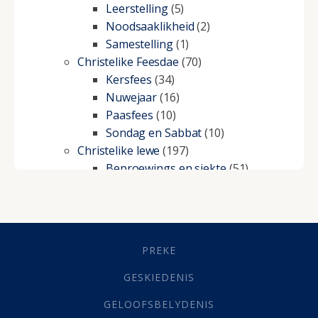
Leerstelling
(5)
Noodsaaklikheid
(2)
Samestelling
(1)
Christelike Feesdae
(70)
Kersfees
(34)
Nuwejaar
(16)
Paasfees
(10)
Sondag en Sabbat
(10)
Christelike lewe
(197)
Beproewings en siekte
(51)
Besluitneming
(6)
Dissipline
(10)
Geestelike Groei
(10)
Gehoorsaamheid
(6)
PREKE
Geld
(21)
Grys Areas
(4)
GESKIEDENIS
Hofsake
(2)
GELOOFSBELYDENIS
Lewensdoel
(3)