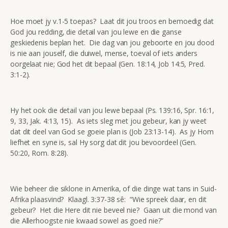
Hoe moet jy v.1-5 toepas? Laat dit jou troos en bemoedig dat
God jou redding, die detail van jou lewe en die ganse
geskiedenis beplan het. Die dag van jou geboorte en jou dood
is nie aan jouself, die duiwel, mense, toeval of iets anders
oorgelaat nie; God het dit bepaal (Gen. 18:14, Job 14:5, Pred.
3:1-2).
Hy het ook die detail van jou lewe bepaal (Ps. 139:16, Spr. 16:1,
9, 33, Jak. 4:13, 15). As iets sleg met jou gebeur, kan jy weet
dat dit deel van God se goeie plan is (Job 23:13-14). As jy Hom
liefhet en syne is, sal Hy sorg dat dit jou bevoordeel (Gen.
50:20, Rom. 8:28).
Wie beheer die siklone in Amerika, of die dinge wat tans in Suid-
Afrika plaasvind? Klaagl. 3:37-38 sê: “Wie spreek daar, en dit
gebeur? Het die Here dit nie beveel nie? Gaan uit die mond van
die Allerhoogste nie kwaad sowel as goed nie?”