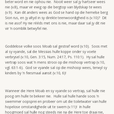
beter word en nie ophou nie. Nooit weer sal jy hartseer wees
nie (v.8), maar vir ewig op die bergtop van blydskap te wees
(v.9). Kan dit anders wees as God se hand op die hemelse berg
Sion rus, en jy altyd in sy direkte teenwoordigheid is (v.10)? Dit
is nie asof Hy nie rééds met ons is nie, maar daar sal jy dit nie
vir ‘n oomblik betwyfel nie.
Goddelose volke soos Moab sal gestraf word (v.10). Soos met
al sy vyande, sal die Messias hulle koppe onder sy voete
verbrysel (v.10, Gen. 3:15, Num. 24:17, Ps. 110:1). Hy sal hulle
vertrap soos wat ‘n mens strooi op die mishoop vertrap (v.10,
vgl. 63:1-6). God se vyande sal op die mishoop wees, terwyl sy
kinders by ‘n feesmaal aansit (v.10, 6)!
Wanneer die Here Moab en sy vyande so vertrap, sal hulle nie
poog om hulle te bekeer nie. Hulle sal hulle hande soos ‘n
swemmer oopsprei en probeer om uit die toiletwater van hulle
hopelose omstandighede uit te swem (v.11)! In hulle
hoogmoed sal hulle nog steeds nie na die Here toe draai nie,