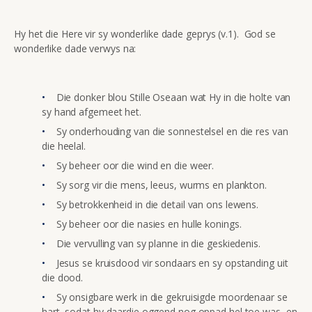
Hy het die Here vir sy wonderlike dade geprys (v.1). God se
wonderlike dade verwys na:
Die donker blou Stille Oseaan wat Hy in die holte van
sy hand afgemeet het.
Sy onderhouding van die sonnestelsel en die res van
die heelal.
Sy beheer oor die wind en die weer.
Sy sorg vir die mens, leeus, wurms en plankton.
Sy betrokkenheid in die detail van ons lewens.
Sy beheer oor die nasies en hulle konings.
Die vervulling van sy planne in die geskiedenis.
Jesus se kruisdood vir sondaars en sy opstanding uit
die dood.
Sy onsigbare werk in die gekruisigde moordenaar se
hart, sodat hy daardie oggend nog oppad hel toe was, en