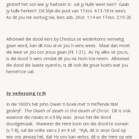
gesterf het oor wie jy hartseer is: sal jy hulle weer sien? Gaan
jy hulle herken? Dit blyk die punt van 1Tess. 4:13-18 te wees.
As dit jou nie oortuig nie, lees asb. 2Kor. 1:14 en 1Tess. 2:19-20.
Alhoewel die dood eers by Christus se wederkoms vernietig
gaan word, kan dit nou al vir jou ‘n wins wees. Maar dan moet
die lewe vir jou oor Jesus gaan (Fil. 1:21). As Hy alles vir jou is,
is die dood ‘n wins omdat dit jou na Hom toe neem. Alhoewel
die dood die laaste vyand is, is dit ook die goue koets wat jou
hemel toe vat.
Sy verlossing (v.9)
In die 1600’s het John Owen ‘n boek met ‘n treffende titel
geskryf:
The Death of death in the death of Christ
. Dit is ook
waaroor die nasies in v.9 bly was: Jesus het die dood
doodgemaak. Wanneer die Here kom om die dood te oorwin
(v.7-8), sal die volke van v.3 en 6 sê: “Kyk, dit is onse God op
wie ons gewag het, dat Hy ons kan verlos; dit is die Here op wie