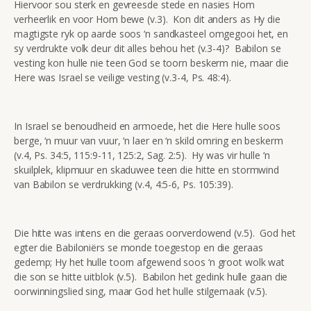
Hiervoor sou sterk en gevreesde stede en nasies Hom
verheerlik en voor Hom bewe (v.3). Kon dit anders as Hy die
magtigste ryk op aarde soos ‘n sandkasteel omgegooi het, en
sy verdrukte volk deur dit alles behou het (v.3-4)? Babilon se
vesting kon hulle nie teen God se toorn beskerm nie, maar die
Here was Israel se veilige vesting (v.3-4, Ps. 48:4).
In Israel se benoudheid en armoede, het die Here hulle soos
berge, ‘n muur van vuur, ‘n laer en ‘n skild omring en beskerm
(v.4, Ps. 34:5, 115:9-11, 125:2, Sag. 2:5). Hy was vir hulle ‘n
skuilplek, klipmuur en skaduwee teen die hitte en stormwind
van Babilon se verdrukking (v.4, 4:5-6, Ps. 105:39).
Die hitte was intens en die geraas oorverdowend (v.5). God het
egter die Babiloniërs se monde toegestop en die geraas
gedemp; Hy het hulle toorn afgewend soos ‘n groot wolk wat
die son se hitte uitblok (v.5). Babilon het gedink hulle gaan die
oorwinningslied sing, maar God het hulle stilgemaak (v.5).