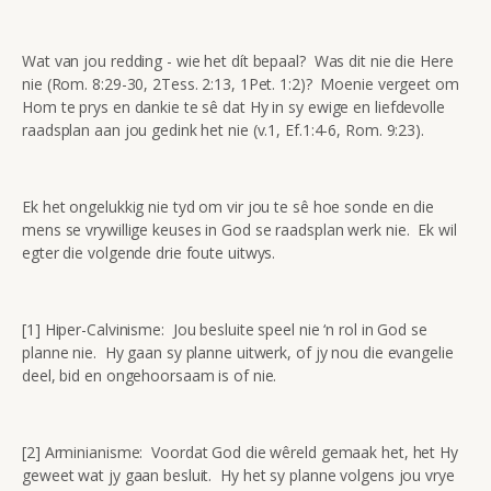
Wat van jou redding - wie het dít bepaal? Was dit nie die Here
nie (Rom. 8:29-30, 2Tess. 2:13, 1Pet. 1:2)? Moenie vergeet om
Hom te prys en dankie te sê dat Hy in sy ewige en liefdevolle
raadsplan aan jou gedink het nie (v.1, Ef.1:4-6, Rom. 9:23).
Ek het ongelukkig nie tyd om vir jou te sê hoe sonde en die
mens se vrywillige keuses in God se raadsplan werk nie. Ek wil
egter die volgende drie foute uitwys.
[1] Hiper-Calvinisme: Jou besluite speel nie ‘n rol in God se
planne nie. Hy gaan sy planne uitwerk, of jy nou die evangelie
deel, bid en ongehoorsaam is of nie.
[2] Arminianisme: Voordat God die wêreld gemaak het, het Hy
geweet wat jy gaan besluit. Hy het sy planne volgens jou vrye