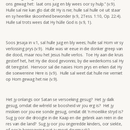
ons gewag het: laat ons juig en bly wees oor sy hulp.” (v.9).
Hulle sal nie kan glo dat dit Hy is nie; hulle sal hulle oë uit staar
en sy heerlike skoonheid bewonder (v.9, 2Tess. 1:10, Op. 22:4).
Hulle sal trots wees dat Hy húlle God is (v.9, 1).
Soos Jesaja in v.1, sal hulle juig en bly wees; hulle sal Hom vir sy
verlossing prys (v.9). Hulle was vir eeue in die donker greep van
die dood, maar nou het Jesus hulle verlos. Toe Hy aan die kruis
gesterf het, het Hy die dood gevonnis; by die wederkoms sal Hy
dit teregstel. Hiervoor sal die nasies Hom prys en erken dat Hy
die soewereine Here is (v.9). Hulle sal weet dat hulle nie verniet
op Hom gewag het nie (v.9).
Het jy onlangs oor Satan se versoeking gesug? Het jy dalk
gesug, omdat die wêreld se boosheid vir jou erg is? Het jy
miskien oor jou eie sonde gesug, omdat dit ‘n moeilike stryd is?
Sug jy oor die droogte in die Kaap en die gebrek aan reën in die
res van die land? Sug jy oor jou ongeredde kinders, oor siekte,
of oor ‘n beproewing wat jy moet deurmaak?