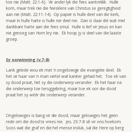
toe nie (Matt. 22:1-6). Vir ander lyk die fees aantreklik. Hulle
kom, maar trek nie die feesklere van Christus se geregtigheid
aan nie (Matt. 22:11-14). Op papier is hulle deel van die kerk,
maar in hulle harte is hulle nie deel nie. Dan is daar dié wat met
dankbare harte aan die fees smul. Hulle is lief vir Jesus en kan
nie genoeg van Hom kry nie. Ek hoop jy is deel van die laaste
groep.
Sy oorwinning (v.7-8)
Lank gelede wou ek met ‘n ongelowige die evangelie deel. Ek
het vir haar van ‘n man vertel wat kanker gehad het. Toe ek van
sy dood praat, het sy die onderwerp verander. Ek het haar na
die onderwerp toe teruggebring, maar toe ek oor die dood
praat het sy wéér die onderwerp verander.
Ongelowiges is bang vir die dood, maar gelowiges het geen
rede om die dood te vrees nie. Jes. 25:7-8 sê vir ons hoekom.
Soos wat die graf en die hel mense insluk, sal die Here op berg