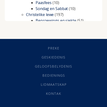
Paasfees
(10)
Sondag en Sabbat
(10)
Christelike lewe
(197)
Beproewings en siekte
(51)
Besluitneming
(6)
Dissipline
(10)
Geestelike Groei
(10)
Gehoorsaamheid
(6)
PREKE
Geld
(21)
Grys Areas
(4)
GESKIEDENIS
Hofsake
(2)
GELOOFSBELYDENIS
Lewensdoel
(3)
Selfondersoek
(1)
BEDIENINGS
Vervolging
(19)
LIDMAATSKAP
Werk
(22)
Eindtyd
(142)
KONTAK
Belonings
(4)
Dood
(26)