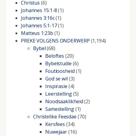
Christus
(6)
Johannes 15:1-8
(1)
Johannes 3:16c
(1)
Johannes 5:1-17
(1)
Matteus 1:23b
(1)
PREKE VOLGENS ONDERWERP
(1,194)
Bybel
(68)
Beloftes
(20)
Bybelstudie
(6)
Foutloosheid
(1)
God se wil
(3)
Inspirasie
(4)
Leerstelling
(5)
Noodsaaklikheid
(2)
Samestelling
(1)
Christelike Feesdae
(70)
Kersfees
(34)
Nuwejaar
(16)