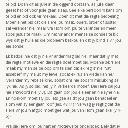
te bid. Doen dit as julle in die oggend opstaan, as julle klaar
geëet het of voor julle gaan slaap. Gee elke persoon ’n kans om
te bid en bid ook vir mekaar. Doen dit met die regte bedoeling.
Moenie net bid dat die Here jou maat, ouers, broer of suster
sal verander nie, maar vra Hom om jóú te verander en meer
soos Jesus te maak. Om net vir ander mense se sondes te bid,
wys dat jy hulle as die probleem beskou en dat jy blind is vir jou
eie sonde.
Ek bedoel nie dat jy nie vir ander mag bid nie, maar dat jy met
die regte motiewe en die regte doel moet bid. Moenie sê: ‘Here,
maak my man se oë oop om te sien dat ek reg is’ nie. ‘Vat
asseblief my ma uit my lewe, sodat ek rus en vrede kan hê.’
‘Verander my rebelse kind, sodat ons nie soos ’n mislukking sal
lyk nie.’ As jy so bid, het jy ’n verkeerde motief. Die Here sal jou
nie antwoord nie (v.3). Dit gaan oor jou eie eer en nie syne nie.
En hoekom moet Hy jou iets gee as dit jou gaan benadeel en
Hom van sy eer gaan roof (Jes. 48:11)? Verwag jy regtig dat die
Here vir jou ’n afgod moet gee wat jou van Hom gaan skei (v.4-
5)?
Vra die Here om jou hart en motiewe te ondersoek. Bely dat jy