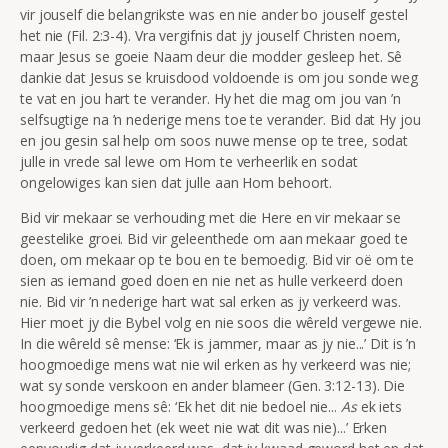
vir jouself die belangrikste was en nie ander bo jouself gestel
het nie (Fil. 2:3-4). Vra vergifnis dat jy jouself Christen noem,
maar Jesus se goeie Naam deur die modder gesleep het. Sê
dankie dat Jesus se kruisdood voldoende is om jou sonde weg
te vat en jou hart te verander. Hy het die mag om jou van ’n
selfsugtige na ’n nederige mens toe te verander. Bid dat Hy jou
en jou gesin sal help om soos nuwe mense op te tree, sodat
julle in vrede sal lewe om Hom te verheerlik en sodat
ongelowiges kan sien dat julle aan Hom behoort.
Bid vir mekaar se verhouding met die Here en vir mekaar se
geestelike groei. Bid vir geleenthede om aan mekaar goed te
doen, om mekaar op te bou en te bemoedig. Bid vir oë om te
sien as iemand goed doen en nie net as hulle verkeerd doen
nie. Bid vir ’n nederige hart wat sal erken as jy verkeerd was.
Hier moet jy die Bybel volg en nie soos die wêreld vergewe nie.
In die wêreld sê mense: ‘Ek is jammer, maar as jy nie...’ Dit is ’n
hoogmoedige mens wat nie wil erken as hy verkeerd was nie;
wat sy sonde verskoon en ander blameer (Gen. 3:12-13). Die
hoogmoedige mens sê: ‘Ek het dit nie bedoel nie...
As
ek iets
verkeerd gedoen het (ek weet nie wat dit was nie)...’ Erken