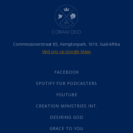
Hel
(21)
Hemel
(31)
Israel
(14)
Millennium
(1)
Oordeelsdag
(19)
Verheerlikte liggaam
(3)
Commissionerstraat 85, Kemptonpark, 1619, Suid-Afrika
Wederkoms
(27)
Vind ons op Google Maps
Gebed
(87)
Dankbaarheid
(5)
Die Onse Vader
(12)
FACEBOOK
Vas
(2)
SPOTIFY FOR PODCASTERS
God
(392)
Afgode
(23)
YOUTUBE
Tien Plae
(5)
CREATION MINISTRIES INT.
Almag
(1)
Alomteenwoordig
(4)
DESIRING GOD
Liefde
(1)
GRACE TO YOU
Alwetendheid
(1)