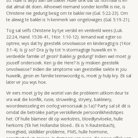
so: hulle is altyd aan die baklei. Hulle dink dat dit normaal is en
dat almal dit doen. Alhoewel niemand sonder konflik is nie, is
Christene nie gedurig besig om te baklei nie (Gal. 5:22-23). Om
te alewig te baklei is ’n kenmerk van ongelowiges (Gal. 5:19-21).
Tog sal selfs Christene by tye verskil en verdeeld wees (Luk.
22:24, Hand. 15:36-41, 1Kor. 1:10-12). Iemand wat egter so
optree, wys dat hy geestelik onvolwasse en kinderagtig is (1Kor.
3:1-4). Is jý so? Dra jy by tot ’n stormagtige huwelik en ’n
verdeelde familie of gesin? Baklei jy gedurig? Indien wel moet jy
jouself ondersoek. Ken jy die Here? Is jy miskien geestelik
onvolwasse? Indien die simptome van geestelike siekte in jou
huwelik, gesin en familie teenwoordig is, moet jy hulp kry. Ek sal
later vir jou wys hoe.
Vir eers moet jy by die wortel van die probleem uitkom deur te
vra wat die konflik, rusie, struweling, stryery, bakleiery,
woordewisseling en oorlog veroorsaak (v.1a)? Party sal sê dit is
omdat die betrokke partye verskillende persoonlikheidstipes
het. Of hulle blameer dit op werkstres, bloedlynvloeke, hulle
herkoms (‘Ek het Hollandse bloed... Ek is ’n Rautenbach),
moegheid, skildklier probleme, PMS, hulle hormone,