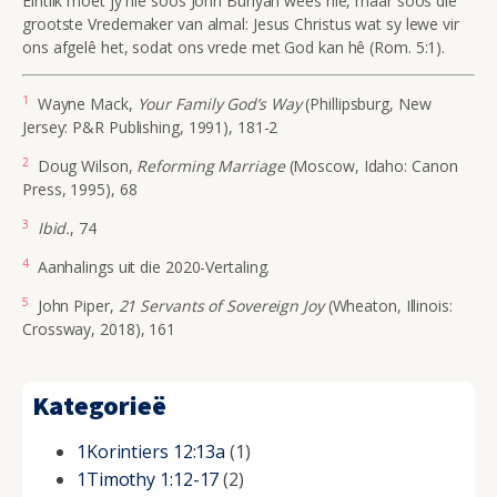
Eintlik moet jy nie soos John Bunyan wees nie, maar soos die
grootste Vredemaker van almal: Jesus Christus wat sy lewe vir
ons afgelê het, sodat ons vrede met God kan hê (Rom. 5:1).
1
Wayne Mack,
Your Family God’s Way
(Phillipsburg, New
Jersey: P&R Publishing, 1991), 181-2
2
Doug Wilson,
Reforming Marriage
(Moscow, Idaho: Canon
Press, 1995), 68
3
Ibid.
, 74
4
Aanhalings uit die 2020-Vertaling.
5
John Piper,
21 Servants of Sovereign Joy
(Wheaton, Illinois:
Crossway, 2018), 161
Kategorieë
1Korintiers 12:13a
(1)
1Timothy 1:12-17
(2)