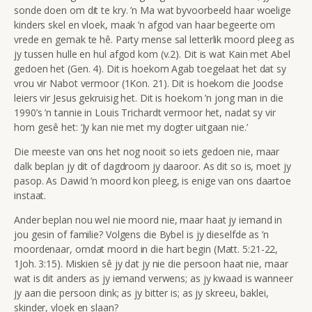
sonde doen om dit te kry. ’n Ma wat byvoorbeeld haar woelige
kinders skel en vloek, maak ’n afgod van haar begeerte om
vrede en gemak te hê. Party mense sal letterlik moord pleeg as
jy tussen hulle en hul afgod kom (v.2). Dit is wat Kain met Abel
gedoen het (Gen. 4). Dit is hoekom Agab toegelaat het dat sy
vrou vir Nabot vermoor (1Kon. 21). Dit is hoekom die Joodse
leiers vir Jesus gekruisig het. Dit is hoekom ’n jong man in die
1990’s ’n tannie in Louis Trichardt vermoor het, nadat sy vir
hom gesê het: ‘Jy kan nie met my dogter uitgaan nie.’
Die meeste van ons het nog nooit so iets gedoen nie, maar
dalk beplan jy dit of dagdroom jy daaroor. As dit so is, moet jy
pasop. As Dawid ’n moord kon pleeg, is enige van ons daartoe
instaat.
Ander beplan nou wel nie moord nie, maar haat jy iemand in
jou gesin of familie? Volgens die Bybel is jy dieselfde as ’n
moordenaar, omdat moord in die hart begin (Matt. 5:21-22,
1Joh. 3:15). Miskien sê jy dat jy nie die persoon haat nie, maar
wat is dit anders as jy iemand verwens; as jy kwaad is wanneer
jy aan die persoon dink; as jy bitter is; as jy skreeu, baklei,
skinder, vloek en slaan?