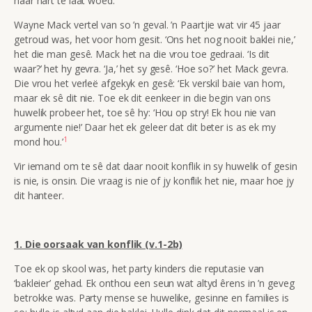
haar hart te laat woed.
Wayne Mack vertel van so ’n geval. ’n Paartjie wat vir 45 jaar
getroud was, het voor hom gesit. ‘Ons het nog nooit baklei nie,’
het die man gesê. Mack het na die vrou toe gedraai. ‘Is dit
waar?’ het hy gevra. ‘Ja,’ het sy gesê. ‘Hoe so?’ het Mack gevra.
Die vrou het verleë afgekyk en gesê: ‘Ek verskil baie van hom,
maar ek sê dit nie. Toe ek dit eenkeer in die begin van ons
huwelik probeer het, toe sê hy: ‘Hou op stry! Ek hou nie van
argumente nie!’ Daar het ek geleer dat dit beter is as ek my
1
mond hou.’
Vir iemand om te sê dat daar nooit konflik in sy huwelik of gesin
is nie, is onsin. Die vraag is nie of jy konflik het nie, maar hoe jy
dit hanteer.
1. Die oorsaak van konflik (v.1-2b)
Toe ek op skool was, het party kinders die reputasie van
‘bakleier’ gehad. Ek onthou een seun wat altyd êrens in ’n geveg
betrokke was. Party mense se huwelike, gesinne en families is