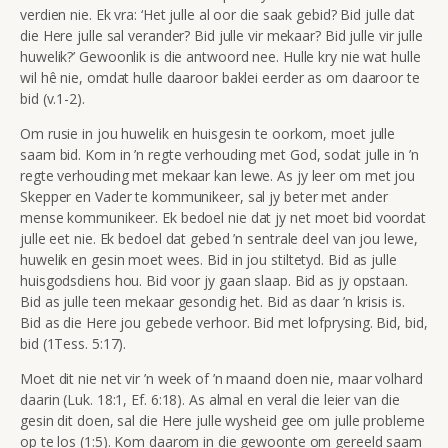
verdien nie. Ek vra: ‘Het julle al oor die saak gebid? Bid julle dat
die Here julle sal verander? Bid julle vir mekaar? Bid julle vir julle
huwelik?’ Gewoonlik is die antwoord nee. Hulle kry nie wat hulle
wil hê nie, omdat hulle daaroor baklei eerder as om daaroor te
bid (v.1-2).
Om rusie in jou huwelik en huisgesin te oorkom, moet julle
saam bid. Kom in ’n regte verhouding met God, sodat julle in ’n
regte verhouding met mekaar kan lewe. As jy leer om met jou
Skepper en Vader te kommunikeer, sal jy beter met ander
mense kommunikeer. Ek bedoel nie dat jy net moet bid voordat
julle eet nie. Ek bedoel dat gebed ’n sentrale deel van jou lewe,
huwelik en gesin moet wees. Bid in jou stiltetyd. Bid as julle
huisgodsdiens hou. Bid voor jy gaan slaap. Bid as jy opstaan.
Bid as julle teen mekaar gesondig het. Bid as daar ’n krisis is.
Bid as die Here jou gebede verhoor. Bid met lofprysing. Bid, bid,
bid (1Tess. 5:17).
Moet dit nie net vir ’n week of ’n maand doen nie, maar volhard
daarin (Luk. 18:1, Ef. 6:18). As almal en veral die leier van die
gesin dit doen, sal die Here julle wysheid gee om julle probleme
op te los (1:5). Kom daarom in die gewoonte om gereeld saam