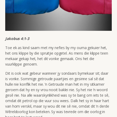
Jakobus 4:1-3
Toe ek as kind saam met my nefies by my ouma gekuier het,
het ons klippe by die spruitjie opgetel. As mens die klippe teen
mekaar gekap het, het dit vonke gemaak. Ons het die
vuurklippe genoem.
Dit is ook wat gebeur wanneer jy sondaars bymekaar sit; daar
is vonke. Sommige getroude paartjies en gesinne sal sê dat
hulle nie konflik het nie. ’n Getroude man het in my sitkamer
geroem dat hy en sy vrou nooit baklei nie. Sy het nie ’n woord
gesê nie. Na alle waarskynlikheid was sy te bang om iets te sê,
omdat dit petrol op die vuur sou wees. Dalk het sy in haar hart
van hom verskil, maar sy wou dit nie sê nie, omdat dit ’n derde
Wêreldoorlog kon beteken. Sy was tevrede om die oorlog in