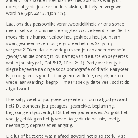
ander vir ons sonde moet blameer nie. Solank as wat jy dit
doen, sal jy nie jou eie sonde raaksien, dit bely en vergewe
word nie (Spr. 28:13, 1Joh. 1:9).
Laat ons dus persoonlike verantwoordelikheid vir ons sonde
neem, selfs al is ons nie die enigstes wat verkeerd is nie. Sê: ‘Ek
moes nie my humeur verloor het, geskreeu het, jou naam
swartgesmeer het en jou geïgnoreer het nie. Sal jy my
vergewe?’ Erken dat die oorlog tussen jou en ander mense ’n
gevolg van die oorlog in jou hart is; van die luste en begeertes
wat in jou stry (v.1, Gal. 5:17, 1Pet. 2:11). Partykeer het jy ’n
slegte begeerte na dinge soos pornografie of drank. Partykeer
is jou begeertes goed—’n begeerte vir liefde, respek, rus en
vrede, aanvaarding, begrip— maar soek jy dit te veel, sodat dit
afgod word.
Hoe sal jy weet of jou goeie begeerte vir jou ’n afgod geword
het? Dit oorheers jou gedagtes, gesprekke, beplanning,
begroting en tydsverdryf. Dit beheer jou emosies. As jy dit het,
voel jy gelukkig en het jy vrede. As jy dit nie het nie, voel jy
neerslagtig, depressief en angstig.
Die lus of begeerte wat ’n afgod geword het is so sterk, jy sal