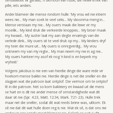
sensitiwiteit vir geraas, ’n demoon van rusie, die newe effek van
pille, iets anders.
Ander blameer die mense rondom hulle: ‘My vrou wil nie intiem
wees nie... My man soek te veel seks... My skoonma meng in...
Mense verstaan my nie... My ouers maak die lewe vir my
moeilik... My kind druk die verkeerde knoppies... My broer maak
my kwaad... My suster laat my aan slegte ervarings van die
verlede dink... My ouers sit te veel druk op my... My kinders dryf
my teen die mure uit... My ouers is onregverdig... My vrou
ontneem my van my regte... My man neem my nie in ag nie...
My ouers hanteer my asof ek nog ’n kind is en beperk my
vryheid.’
Volgens Jakobus is nie een van hierdie dinge die ware rede vir
hoekom mense baklei nie. Hierdie dinge is net die sneller en die
slagpen wat die patroon laat ontplof. Die vermoë om te ontplof
lê in die patroon. Net so kom bakleiery en kwaad uit die mens
se hart en is dit nie ander mense of omstandighede wat dit
daar sit nie (Spr. 4:23, Matt. 12:34, Mark. 7:21-23). Hulle trek
maar net die sneller, sodat dit wat reeds binne was, uitkom. Ek
sê nie dat dit wat hulle doen reg is nie. Wat ek sê, is dat ons nie