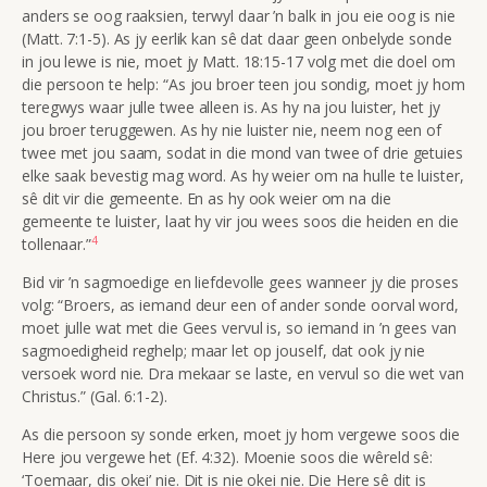
anders se oog raaksien, terwyl daar ’n balk in jou eie oog is nie
(Matt. 7:1-5). As jy eerlik kan sê dat daar geen onbelyde sonde
in jou lewe is nie, moet jy Matt. 18:15-17 volg met die doel om
die persoon te help:
“As jou broer teen jou sondig, moet jy hom
teregwys waar julle twee alleen is. As hy na jou luister, het jy
jou broer teruggewen. As hy nie luister nie, neem nog een of
twee met jou saam, sodat in die mond van twee of drie getuies
elke saak bevestig mag word. As hy weier om na hulle te luister,
sê dit vir die gemeente. En as hy ook weier om na die
gemeente te luister, laat hy vir jou wees soos die heiden en die
4
tollenaar
.”
Bid vir ’n sagmoedige en liefdevolle gees wanneer jy die proses
volg:
“Broers, as iemand deur een of ander sonde oorval word,
moet julle wat met die Gees vervul is, so iemand in ’n gees van
sagmoedigheid reghelp; maar let op jouself, dat ook jy nie
versoek word nie. Dra mekaar se laste, en vervul so die wet van
Christus.”
(Gal. 6:1-2).
As die persoon sy sonde erken, moet jy hom vergewe soos die
Here jou vergewe het (Ef. 4:32). Moenie soos die wêreld sê:
‘Toemaar, dis okei’ nie. Dit is nie okei nie. Die Here sê dit is