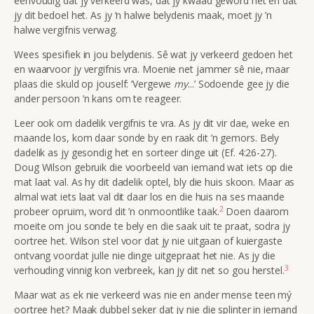
eenvoudig dat jy verkeerd was, dat jy kwaad geword het en dat
jy dit bedoel het. As jy ’n halwe belydenis maak, moet jy ’n
halwe vergifnis verwag.
Wees spesifiek in jou belydenis. Sê wat jy verkeerd gedoen het
en waarvoor jy vergifnis vra. Moenie net jammer sê nie, maar
plaas die skuld op jouself: ‘Vergewe
my
...’ Sodoende gee jy die
ander persoon ’n kans om te reageer.
Leer ook om dadelik vergifnis te vra. As jy dit vir dae, weke en
maande los, kom daar sonde by en raak dit ’n gemors. Bely
dadelik as jy gesondig het en sorteer dinge uit (Ef. 4:26-27).
Doug Wilson gebruik die voorbeeld van iemand wat iets op die
mat laat val. As hy dit dadelik optel, bly die huis skoon. Maar as
almal wat iets laat val dit daar los en die huis na ses maande
2
probeer opruim, word dit ’n onmoontlike taak.
Doen daarom
moeite om jou sonde te bely en die saak uit te praat, sodra jy
oortree het. Wilson stel voor dat jy nie uitgaan of kuiergaste
ontvang voordat julle nie dinge uitgepraat het nie. As jy die
3
verhouding vinnig kon verbreek, kan jy dit net so gou herstel.
Maar wat as ek nie verkeerd was nie en ander mense teen mý
oortree het? Maak dubbel seker dat jy nie die splinter in iemand