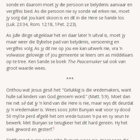
sonde en daarom moet jy die persoon se belydenis aanvaar en
vergifnis bied. As die persoon nie sy sonde wil erken nie, moet
jy sorg dat jou kant skoon is en dit in die Here se hande los
(Luk. 23:34, Rom. 12:18, 1Pet. 2:23).
As julle dinge uitgeklaar het en daar later ’n uitval is, moet jy
maar weer die Bybelse pad van belydenis, versoening en
vergifnis volg. As jy dit nie op jou eie kan uitwerk nie, vra ’n
volwasse gelowige of jou gemeente se leiers om as middelaars
op te tree. Ken Sande se boek
The Peacemaker
sal ook van
groot waarde wees.
***
Onthou wat Jesus gesê het: “Gelukkig is die vredemakers, want
hulle sal kinders van God genoem word.” (Matt. 5:9). Moet dan
nie net
sê
dat jy ’n kind van die Here is nie, maar wys dit deurdat
jy ’n vredemaker is. Wees soos John Bunyan wat voor sy dood
50 myl te perd afgelê het om vrede tussen ’n pa en sy seun te
bewerk. Met Bunyan se terugkeer het dit hard gereën. Hy het
5
siek geword en gesterf.