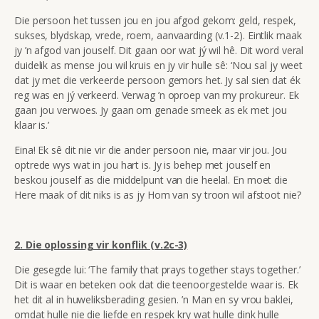
Die persoon het tussen jou en jou afgod gekom: geld, respek,
sukses, blydskap, vrede, roem, aanvaarding (v.1-2). Eintlik maak
jy ’n afgod van jouself. Dit gaan oor wat jý wil hê. Dit word veral
duidelik as mense jou wil kruis en jy vir hulle sê: ‘Nou sal jy weet
dat jy met die verkeerde persoon gemors het. Jy sal sien dat ék
reg was en jý verkeerd. Verwag ’n oproep van my prokureur. Ek
gaan jou verwoes. Jy gaan om genade smeek as ek met jou
klaar is.’
Eina! Ek sê dit nie vir die ander persoon nie, maar vir jou. Jou
optrede wys wat in jou hart is. Jy is behep met jouself en
beskou jouself as die middelpunt van die heelal. En moet die
Here maak of dit niks is as jy Hom van sy troon wil afstoot nie?
2. Die oplossing vir konflik (v.2c-3)
Die gesegde lui: ‘The family that prays together stays together.’
Dit is waar en beteken ook dat die teenoorgestelde waar is. Ek
het dit al in huweliksberading gesien. ’n Man en sy vrou baklei,
omdat hulle nie die liefde en respek kry wat hulle dink hulle