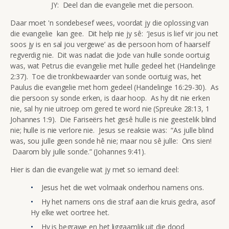
JY: Deel dan die evangelie met die persoon.
Daar moet 'n sondebesef wees, voordat jy die oplossing van
die evangelie kan gee. Dit help nie jy sê: ‘Jesus is lief vir jou net
soos jy is en sal jou vergewe’ as die persoon hom of haarself
regverdig nie. Dit was nadat die Jode van hulle sonde oortuig
was, wat Petrus die evangelie met hulle gedeel het (Handelinge
2:37). Toe die tronkbewaarder van sonde oortuig was, het
Paulus die evangelie met hom gedeel (Handelinge 16:29-30). As
die persoon sy sonde erken, is daar hoop. As hy dit nie erken
nie, sal hy nie uitroep om gered te word nie (Spreuke 28:13, 1
Johannes 1:9). Die Fariseërs het gesê hulle is nie geestelik blind
nie; hulle is nie verlore nie. Jesus se reaksie was: “As julle blind
was, sou julle geen sonde hê nie; maar nou sê julle: Ons sien!
Daarom bly julle sonde.” (Johannes 9:41).
Hier is dan die evangelie wat jy met so iemand deel:
Jesus het die wet volmaak onderhou namens ons.
Hy het namens ons die straf aan die kruis gedra, asof
Hy elke wet oortree het.
Hy is begrawe en het liggaamlik uit die dood