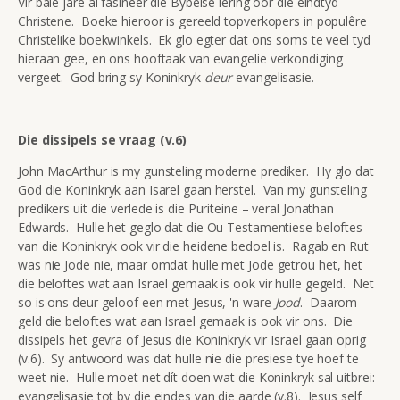
Vir baie jare al fasineer die Bybelse lering oor die eindtyd
Christene. Boeke hieroor is gereeld topverkopers in populêre
Christelike boekwinkels. Ek glo egter dat ons soms te veel tyd
hieraan gee, en ons hooftaak van evangelie verkondiging
vergeet. God bring sy Koninkryk
deur
evangelisasie.
Die dissipels se vraag (v.6)
John MacArthur is my gunsteling moderne prediker. Hy glo dat
God die Koninkryk aan Isarel gaan herstel. Van my gunsteling
predikers uit die verlede is die Puriteine – veral Jonathan
Edwards. Hulle het geglo dat die Ou Testamentiese beloftes
van die Koninkryk ook vir die heidene bedoel is. Ragab en Rut
was nie Jode nie, maar omdat hulle met Jode getrou het, het
die beloftes wat aan Israel gemaak is ook vir hulle gegeld. Net
so is ons deur geloof een met Jesus, 'n ware
Jood
. Daarom
geld die beloftes wat aan Israel gemaak is ook vir ons. Die
dissipels het gevra of Jesus die Koninkryk vir Israel gaan oprig
(v.6). Sy antwoord was dat hulle nie die presiese tye hoef te
weet nie. Hulle moet net dít doen wat die Koninkryk sal uitbrei:
evangelisasie tot by die eindes van die aarde (v.8). Jesus self