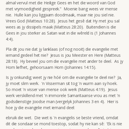
almal vervul met die Heilige Gees en het die woord van God
met vrymoedigheid gespreek.” Moenie bang wees vir mense
nie. Hulle kan jou liggaam doodmaak, maar nie jou siel nie.
Vrees God (Matteus 10:28). Jesus het gesê dat Hy met jou sal
wees as jy dissipels maak (Matteus 28:20). Buitendien is die
Gees in jou sterker as Satan wat in die wêreld is (1 Johannes
4:4).
Pla dit jou nie dat jy lanklaas (of nog nooit) die evangelie met
iemand gedeel het nie? Jesus is jou Meester en Here (Matteus
28:18). Hy beveel jou om die evangelie met ander te deel. As jy
Hom liefhet, gehoorsaam Hom (Johannes 14:15).
Is jy onkundig; weet jy nie hóé om die evangelie te deel nie? Ja,
jy moet slim werk. 'n Visserman sit tog 'n wurm aan sy hoek.
So moet 'n visser van mense ook werk (Matteus 4:19). Jesus
werk verskillend met 'n immorele Samaritaanse vrou as met 'n
godsdienstige Joodse man (vergelyk Johannes 3 en 4). Hier is
hoe jy die evangelie met iemand deel:
ebruik die wet. Die wet is 'n evangelis se beste vriend, omdat
dit die sondaar se mond toestop, sodat hy nie kan sê: ‘Ek is nie