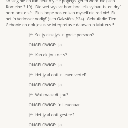
so sleg nie en kan deur my eie pogings gered word’ nie (sien
Romeine 3:19). Die wet wys vir hom hoe lelik sy hart is, en dryf
hom om te sê: ‘Ek is hopeloos en kan myself nie red nie! Ek
het 'n Verlosser nodig!’ (sien Galasiërs
3
:24). Gebruik die Tien
Gebooie en ook Jesus se interpretasie daarvan in Matteus 5:
JY: So, jy dink jy’s 'n goeie persoon?
ONGELOWIGE: Ja.
JY: Kan ek jou toets?
ONGELOWIGE: Ja.
JY: Het jy al ooit 'n leuen vertel?
ONGELOWIGE: Ja.
JY: Wat maak dit jou?
ONGELOWIGE: 'n Leuenaar.
JY: Het jy al ooit gesteel?
ONGELOWIGE: Ja.