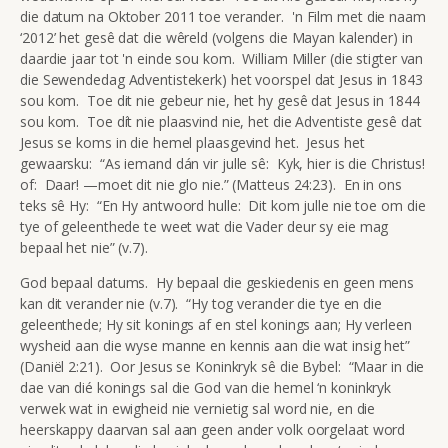
die datum na Oktober 2011 toe verander. 'n Film met die naam
‘2012’ het gesê dat die wêreld (volgens die Mayan kalender) in
daardie jaar tot 'n einde sou kom. William Miller (die stigter van
die Sewendedag Adventistekerk) het voorspel dat Jesus in 1843
sou kom. Toe dit nie gebeur nie, het hy gesê dat Jesus in 1844
sou kom. Toe dít nie plaasvind nie, het die Adventiste gesê dat
Jesus se koms in die hemel plaasgevind het. Jesus het
gewaarsku: “As iemand dán vir julle sê: Kyk, hier is die Christus!
of: Daar! —moet dit nie glo nie.” (Matteus 24:23). En in ons
teks sê Hy: “En Hy antwoord hulle: Dit kom julle nie toe om die
tye of geleenthede te weet wat die Vader deur sy eie mag
bepaal het nie” (v.7).
God bepaal datums. Hy bepaal die geskiedenis en geen mens
kan dit verander nie (v.7). “Hy tog verander die tye en die
geleenthede; Hy sit konings af en stel konings aan; Hy verleen
wysheid aan die wyse manne en kennis aan die wat insig het”
(Daniël 2:21). Oor Jesus se Koninkryk sê die Bybel: “Maar in die
dae van dié konings sal die God van die hemel ‘n koninkryk
verwek wat in ewigheid nie vernietig sal word nie, en die
heerskappy daarvan sal aan geen ander volk oorgelaat word