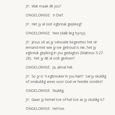
JY: Wat maak dit jou?
ONGELOWIGE: 'n Dief.
JY: Het jy al ooit egbreuk gepleeg?
ONGELOWIGE: Nee (dalk lieg hy/sy).
JY: Jesus sê as jy seksuele begeertes het vir
iemand met wie jy nie getroud is nie, het jy
egbreuk gepleeg in jou gedagtes (Matteus 5:27-
28). Het jy dit al ooit gedoen?
ONGELOWIGE: Ja, almal het.
JY: So jy is 'n egbreuker in jou hart? Sal jy skuldig
of onskuldig wees voor God vir hierdie sondes?
ONGELOWIGE: Skuldig.
JY: Gaan jy hemel toe of hel toe as jy skuldig is?
ONGELOWIGE: Hel toe.