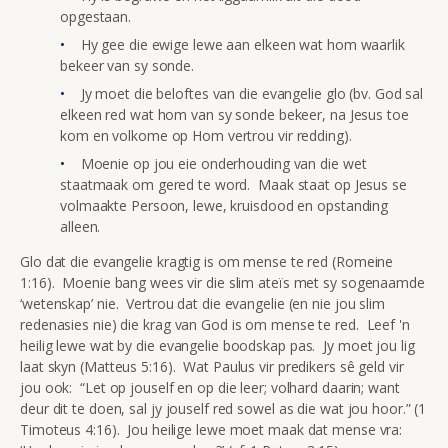
opgestaan.
Hy gee die ewige lewe aan elkeen wat hom waarlik
bekeer van sy sonde.
Jy moet die beloftes van die evangelie glo (bv. God sal
elkeen red wat hom van sy sonde bekeer, na Jesus toe
kom en volkome op Hom vertrou vir redding).
Moenie op jou eie onderhouding van die wet
staatmaak om gered te word. Maak staat op Jesus se
volmaakte Persoon, lewe, kruisdood en opstanding
alleen.
Glo dat die evangelie kragtig is om mense te red (Romeine
1:16). Moenie bang wees vir die slim ateïs met sy sogenaamde
‘wetenskap’ nie. Vertrou dat die evangelie (en nie jou slim
redenasies nie) die krag van God is om mense te red. Leef 'n
heilig lewe wat by die evangelie boodskap pas. Jy moet jou lig
laat skyn (Matteus 5:16). Wat Paulus vir predikers sê geld vir
jou ook: “Let op jouself en op die leer; volhard daarin; want
deur dit te doen, sal jy jouself red sowel as die wat jou hoor.” (1
Timoteus 4:16). Jou heilige lewe moet maak dat mense vra: