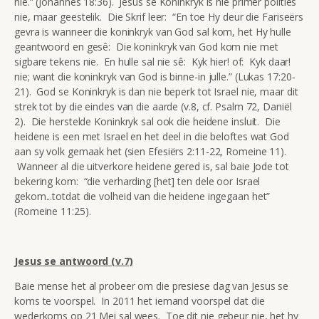
nie.” (Johannes 18:36). Jesus se Koninkryk is nie primêr polities
nie, maar geestelik. Die Skrif leer: “En toe Hy deur die Fariseërs
gevra is wanneer die koninkryk van God sal kom, het Hy hulle
geantwoord en gesê: Die koninkryk van God kom nie met
sigbare tekens nie. En hulle sal nie sê: Kyk hier! of: Kyk daar!
nie; want die koninkryk van God is binne-in julle.” (Lukas 17:20-
21). God se Koninkryk is dan nie beperk tot Israel nie, maar dit
strek tot by die eindes van die aarde (v.8, cf. Psalm 72, Daniël
2). Die herstelde Koninkryk sal ook die heidene insluit. Die
heidene is een met Israel en het deel in die beloftes wat God
aan sy volk gemaak het (sien Efesiërs 2:11-22, Romeine 11).
Wanneer al die uitverkore heidene gered is, sal baie Jode tot
bekering kom: “die verharding [het] ten dele oor Israel
gekom...totdat die volheid van die heidene ingegaan het”
(Romeine 11:25).
Jesus se antwoord (v.7)
Baie mense het al probeer om die presiese dag van Jesus se
koms te voorspel. In 2011 het iemand voorspel dat die
wederkoms op 21 Mei sal wees. Toe dit nie gebeur nie, het hy