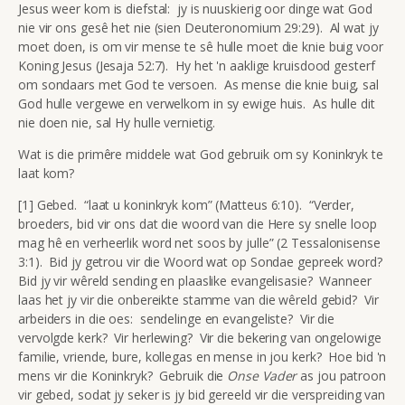
Jesus weer kom is diefstal: jy is nuuskierig oor dinge wat God
nie vir ons gesê het nie (sien Deuteronomium 29:29). Al wat jy
moet doen, is om vir mense te sê hulle moet die knie buig voor
Koning Jesus (Jesaja 52:7). Hy het 'n aaklige kruisdood gesterf
om sondaars met God te versoen. As mense die knie buig, sal
God hulle vergewe en verwelkom in sy ewige huis. As hulle dit
nie doen nie, sal Hy hulle vernietig.
Wat is die primêre middele wat God gebruik om sy Koninkryk te
laat kom?
[1] Gebed. “laat u koninkryk kom” (Matteus 6:10). “Verder,
broeders, bid vir ons dat die woord van die Here sy snelle loop
mag hê en verheerlik word net soos by julle” (2 Tessalonisense
3:1). Bid jy getrou vir die Woord wat op Sondae gepreek word?
Bid jy vir wêreld sending en plaaslike evangelisasie? Wanneer
laas het jy vir die onbereikte stamme van die wêreld gebid? Vir
arbeiders in die oes: sendelinge en evangeliste? Vir die
vervolgde kerk? Vir herlewing? Vir die bekering van ongelowige
familie, vriende, bure, kollegas en mense in jou kerk? Hoe bid 'n
mens vir die Koninkryk? Gebruik die
Onse Vader
as jou patroon
vir gebed, sodat jy seker is jy bid gereeld vir die verspreiding van