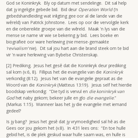
God se Koninkryk. Bly op datum met sendelinge. Dit sal help
dat jy ingeligte gebede bid. Bid deur
Operation World
('n
gebedshandleiding wat inligting gee oor al die lande van die
wêreld) van Patrick Johnstone. Lees op oor die vervolgde kerk
en die onbereikte groepe van die wêreld. Maak 'n lys van die
mense se name vir wie se bekering jy bid. Lees boeke en
biografieë oor ware herlewing (nie mense-gemaakte
‘revivalism’
nie). Dit sal jou hart aan die brand steek om te bid
vir 'n ware herlewing van Bybelse Christenskap.
[2] Prediking. Jesus het gesê dat die Koninkryk deur prediking
sal kom (v.6, 8). Fillipus het die evangelie van die
Koninkryk
verkondig (8:12). Jesus het van die evangelie gepraat as die
Woord van die
Koninkryk
(Matteus 13:19). Jesus self het hierdie
boodskap verkondig: “Die tyd is vervul en
die koninkryk van
God
het naby gekom; bekeer julle en glo
die evangelie
.”
(Markus 1:15). Wanneer laas het jy die evangelie met iemand
gedeel?
Is jy bang? Jesus het gesê dat jy vrymoedigheid sal hê as die
Gees oor jou gekom het (v.8). In 4:31 lees ons: “En toe hulle
gebid het, is die plek geskud waar hulle saam was, en hulle is