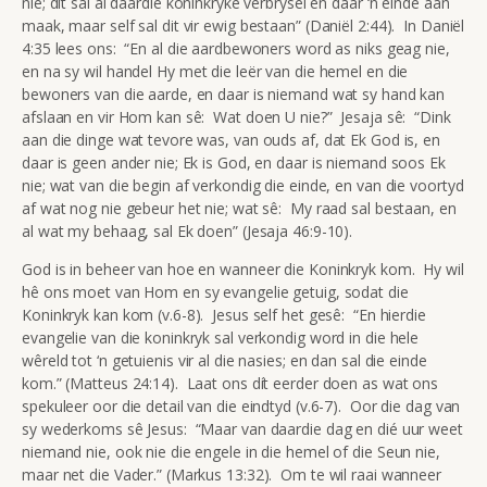
nie; dit sal al daardie koninkryke verbrysel en daar ‘n einde aan
maak, maar self sal dit vir ewig bestaan” (Daniël 2:44). In Daniël
4:35 lees ons: “En al die aardbewoners word as niks geag nie,
en na sy wil handel Hy met die leër van die hemel en die
bewoners van die aarde, en daar is niemand wat sy hand kan
afslaan en vir Hom kan sê: Wat doen U nie?” Jesaja sê: “Dink
aan die dinge wat tevore was, van ouds af, dat Ek God is, en
daar is geen ander nie; Ek is God, en daar is niemand soos Ek
nie; wat van die begin af verkondig die einde, en van die voortyd
af wat nog nie gebeur het nie; wat sê: My raad sal bestaan, en
al wat my behaag, sal Ek doen” (Jesaja 46:9-10).
God is in beheer van hoe en wanneer die Koninkryk kom. Hy wil
hê ons moet van Hom en sy evangelie getuig, sodat die
Koninkryk kan kom (v.6-8). Jesus self het gesê: “En hierdie
evangelie van die koninkryk sal verkondig word in die hele
wêreld tot ‘n getuienis vir al die nasies; en dan sal die einde
kom.” (Matteus 24:14). Laat ons dít eerder doen as wat ons
spekuleer oor die detail van die eindtyd (v.6-7). Oor die dag van
sy wederkoms sê Jesus: “Maar van daardie dag en dié uur weet
niemand nie, ook nie die engele in die hemel of die Seun nie,
maar net die Vader.” (Markus 13:32). Om te wil raai wanneer