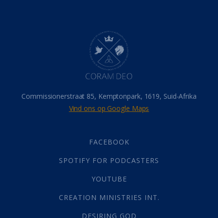
Belonings
(4)
Dood
(26)
Hel
(21)
Hemel
(31)
Israel
(14)
Millennium
(1)
Oordeelsdag
(19)
Verheerlikte liggaam
(3)
Commissionerstraat 85, Kemptonpark, 1619, Suid-Afrika
Wederkoms
(27)
Vind ons op Google Maps
Gebed
(87)
Dankbaarheid
(5)
Die Onse Vader
(12)
FACEBOOK
Vas
(2)
SPOTIFY FOR PODCASTERS
God
(392)
Afgode
(23)
YOUTUBE
Tien Plae
(5)
CREATION MINISTRIES INT.
Almag
(1)
Alomteenwoordig
(4)
DESIRING GOD