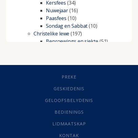
Kersfees
(34)
Nuwejaar
(16)
Paasfees
(10)
Sondag en Sabbat
(10)
Christelike lewe
(197)
Beproewings en siekte
(51)
Besluitneming
(6)
Dissipline
(10)
Geestelike Groei
(10)
Gehoorsaamheid
(6)
PREKE
Geld
(21)
Grys Areas
(4)
GESKIEDENIS
Hofsake
(2)
GELOOFSBELYDENIS
Lewensdoel
(3)
Selfondersoek
(1)
BEDIENINGS
Vervolging
(19)
LIDMAATSKAP
Werk
(22)
Eindtyd
(142)
KONTAK