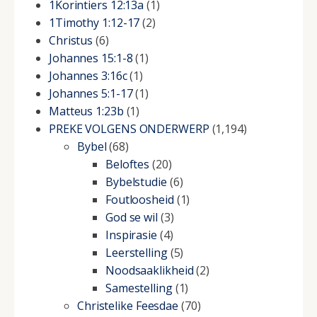
1Korintiers 12:13a
(1)
1Timothy 1:12-17
(2)
Christus
(6)
Johannes 15:1-8
(1)
Johannes 3:16c
(1)
Johannes 5:1-17
(1)
Matteus 1:23b
(1)
PREKE VOLGENS ONDERWERP
(1,194)
Bybel
(68)
Beloftes
(20)
Bybelstudie
(6)
Foutloosheid
(1)
God se wil
(3)
Inspirasie
(4)
Leerstelling
(5)
Noodsaaklikheid
(2)
Samestelling
(1)
Christelike Feesdae
(70)