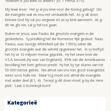
‘Hoekom is jou lewe so anders?’ (cf. 1 Petrus 3:15).
My lewe leser: Het jy al jou knie voor die Koning gebuig? Glo
die evangelie wat ek nou-net verduidelik het. As jy dit doen
belowe God Hy sal jou vergewe en as sy kind aanneem. As jy
dit nie glo nie, sal jy hel toe gaan.
Buiten vir Jesus, was Paulus die grootste evangelis in die
geskiedenis. Sy prediking het die Romeinse Ryk geskud. Naas
Paulus, was George Whitefield (uit die 1700’s) seker die
grootste evangelis wat die wêreld opgelewer het. In sy leeftyd
het hy vir 10 miljoen mense gepreek. Hy het sewe keer die
V.S.A. besoek (hy was van Engeland). 85% van die Amerikaanse
bevolking het hom gehoor preek! Hy het by tye skares van tot
50 000 mense getrek. Nie almal van ons kan groot evangeliste
wees soos hulle nie. Maar tog moet ons almal die evangelie
met ander deel (8:1, 4). Terwyl jy dit doen moet jy by die Here
pleit: ‘Laat U Koninkryk kom!’
Kategorieë