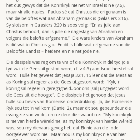
het dus gewys dat die Koninkryk nie net vir Israel is nie (v.6),
maar vir alle nasies. Paulus sê dat Christus die erfgenaam is
van die beloftes wat aan Abraham gemaak is (Galasiërs 3:16).
Sy slotsom in Galasiërs 3:29 is soos volg: “En as julle aan
Christus behoort, dan is julle die nageslag van Abraham en
volgens die belofte erfgename.” Die ware kinders van Abraham
is dié wat in Christus glo. En dit is húlle wat erfgename van die
Beloofde Land is – heidene en nie net Jode nie.
Die dissipels was reg om te vra of die Koninkryk in dié tyd (die
tyd wat die Gees uitgestort word, cf. v.4-5) aan Israel herstel sal
word. Hulle het geweet dat Jesaja 32:1, 15 leer dat die Messias
as Koning sal regeer as die Gees uitgestort word: “Kyk, ‘n
koning sal regeer in geregtigheid...oor ons [sal] uitgegiet word
die Gees uit die hoogte”. Die dissipels het gehoop dat Jesus
hulle sou bevry van Romeinse onderdrukking. Ja, die Romeinse
Ryk sou tot 'n val kom (Daniël 2), maar dit sou gebeur deur die
evangelie van vrede, en nie deur die swaard nie: “My koninkryk
is nie van hierdie wêreld nie; as my koninkryk van hierdie wêreld
was, sou my dienaars geveg het, dat Ek nie aan die Jode
oorgelewer word nie. Maar nou is my koninkryk nie van hier