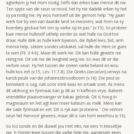
agterkom jy het Hom nodig. Selfs dan erken baie mense dit nie.
Ten spyte van die seun se nood, het hy nie dadelik erken hy het
sy pa nodig nie. Hy wou homself uit die gemors help: “Hy gaan
werk toe by een van daardie land se inwoners, wat hom na sy
boerdery gestuur het om sy varke op te pas.” (v.15). So probeer
baie mense hulleself uithelp eerder as wat hulle na God toe
draai. Hulle dink as hulle kerk bywoon, die Bybel lees, bid, arm
mense help, sekere sondes uitskakel, sal hulle die Here se guns
te wen (Fil. 3:4-6). Maar dit werk nie. Dit kan hulle gewete nie
reinig nie. Dit vat nie die leegheid weg nie. So was dit vir die
verlore seun. Hy het tussen die onrein varke beland en wou
hulle kos eet (v.15, Lev. 11:7-8). Die Grieks (
keration
) verwys na
karob peule van die Johannesbroodboom (v.16). Die peul se
binnekant is sag, ruik soos stink kaas en smaak soet. As mens
dit uitdroog en fynmaal, kan jy dit as ’n kaffeïen-vrye, diabeet-
vriendelike plaasvervanger vir kakao gebruik. Dit is hoog in
magnesium en het agt keer meer kalsium as melk. Mens kan
1
die sade fynmaal en eet. Dit is ryk aan proteïene.
Die verlore
seun het hiervoor gewens, maar dit is van hom weerhou (v.16).
So los sonde en die duiwel jou met niks; nie eers ’n krieseltjie
nie. ’n Onrein lewe tussen die varke help nie, aangesien geen