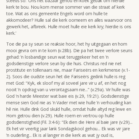
steeds so: ‘Ons het bazaar gehou en koek gebak om hierdie
kerk te bou. Nou kom mense sommer van die straat af kerk
toe. Wat as ons gemeente Engels word om hulle te
akkomodeer? Hulle sal die kerk oorneem en alles waarvoor ons
gewerk het, afbreek. Hulle moet hulle eie kerk kry; hierdie is ons
kerk.’
Toe die pa sy seun se reaksie hoor, het hy uitgegaan en hom
mooi gevra om in te kom (v.28b). Die pa het twee verlore seuns
gehad: ’n losbandige seun wat teruggekeer het en ’n
godsdienstige verlore seun by die huis. Christus red nie net
prostitute en tollenaars nie, maar Fariseërs en kerkmense (v.1-
2). Soos die oudste seun het die Fariseërs gedink hulle is reg
met God: “Kyk, ek sloof my al soveel jare vir u af, en het nog
nooit ’n opdrag van u verontagsaam nie...” (v.29a). Vir hulle was
God ’n harde Meester wat baie eis (v.29, 19:21). Godsdienstige
mense sien God nie as ’n Vader met wie hulle ’n verhouding kan
hê nie. Hulle dink God skuld hulle, omdat hulle altyd reg lewe en
Hom getrou dien (v.29). Hulle roem en vertrou op hulle
godsdienstigheid (Fil. 3:4-6): “Ek dien die Here al baie jare (v.29)...
Ek het vir veertig jaar lank Sondagskool gehou... Ek was vir jare
’n ouderling... Ek is al langer in die kerk as wat jy oud is,