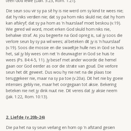
teen God lewe (Dan. 5:23, Rom. 1:21).
Die seun sou vir sy pa
sê hy is nie werd om sy kind te wees nie;
dat hy niks verdien nie; dat sy pa hom niks skuld nie; dat hy hom
kan afskryf; dat sy pa hom as ’n huurslaaf moet beskou (v.19).
Wie gered wil word, moet erken God skuld hom niks nie,
behalwe straf. As jou begeerte na God opreg is, sal jy soos die
verlore seun by sy pa wil wees; al beteken dit jy is ’n huurslaaf
(v.19). Soos die mossie en die swaeltjie hulle nes in God se huis
het, sal jy bly wees om net ’n deurwagter in God se huis te
wees (Ps. 84:4-5, 11). Jy besef met ander woorde die hemel
gaan oor God eerder as oor die strate van goud. Die verlore
seun het dit geweet. Dus wou hy nie net na die plaas toe
teruggekeer nie, maar na sy pa toe (v.20a). Dit het nie by goeie
intensies gebly nie, maar het oorgegaan tot aksie. Bekering
beteken nie net jy dink nuut nie. Dit vereis dat jy aksie neem
(Jak. 1:22, Rom. 10:13).
2. Liefde (v.20b-24)
Die pa het na sy seun verlang en hom op ’n afstand gesien