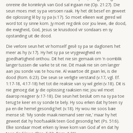
onreine die koninkryk van God sal ingaan nie (Op. 21:27). Die
seun moes met sy pa versoen raak. Hy het dit besef en geweet
die oplossing lê by sy pa (v.17). So moet elkeen wat gered wil
word tot sy sinne kom. Jy moet reg dink oor jou lewe, die dood,
die ewigheid, God, Jesus se kruisdood vir sondaars en sy
opstanding uit die dood.
Die verlore seun het vir homself gesê sy pa se dagloners het
meer as hy (v.17). Hy het sy pa se vrygewigheid en
goedhartigheid onthou. Dit het nie sin gemaak om ’n oomblik
langer tussen die varke te sit nie. Dit maak nie sin om langer
aan jou sonde vas te hou nie. Al waartoe dit gaan lei, is die
dood (Rom. 6:23). Die seun se verligte verstand (v.17, vgl. Ef.
1:17-18, 4:17-18) het tot die reaksie van sy wil gelei (v.18). Dit is
nie genoeg dat jy die oplossing raaksien nie; jou wil moet
daarop reageer (v.17-18). Die seun het besluit om na sy pa toe
terug te keer en sy sonde te bely. Hy sou erken dat hy teen sy
pa en die hemel gesondig het (v.18). Hy wou nie soos baie
mense sê: ‘My sonde maak niemand seer nie,’ maar hy het
geweet dat hy hoofsaaklik teen God gesondig het (Ps. 51:6).
Elke sondaar moet erken sy lewe kom van God af en dat hy