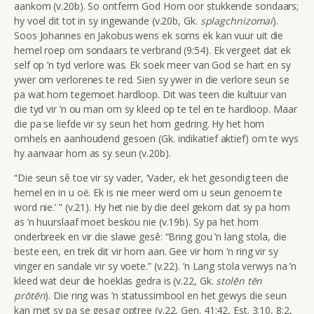
aankom (v.20b). So ontferm God Hom oor stukkende sondaars;
hy voel dit tot in sy ingewande (v.20b, Gk.
splagchnizomai
).
Soos Johannes en Jakobus wens ek soms ek kan vuur uit die
hemel roep om sondaars te verbrand (9:54). Ek vergeet dat ek
self op ’n tyd verlore was. Ek soek meer van God se hart en sy
ywer om verlorenes te red. Sien sy ywer in die verlore seun se
pa wat hom tegemoet hardloop. Dit was teen die kultuur van
die tyd vir ’n ou man om sy kleed op te tel en te hardloop. Maar
die pa se liefde vir sy seun het hom gedring. Hy het hom
omhels en aanhoudend gesoen (Gk. indikatief aktief) om te wys
hy aanvaar hom as sy seun (v.20b).
“Die seun sê toe vir sy vader, ‘Vader, ek het gesondig teen die
hemel en in u oë. Ek is nie meer werd om u seun genoem te
word nie.’ ” (v.21). Hy het nie by die deel gekom dat sy pa hom
as ’n huurslaaf moet beskou nie (v.19b). Sy pa het hom
onderbreek en vir die slawe gesê: “Bring gou ’n lang stola, die
beste een, en trek dit vir hom aan. Gee vir hom ’n ring vir sy
vinger en sandale vir sy voete.” (v.22). ’n Lang stola verwys na ’n
kleed wat deur die hoëklas gedra is
(v.22,
Gk.
stolēn tēn
prōtēn
). Die ring was ’n statussimbool en het gewys die seun
kan met sy pa se gesag optree (v.22, Gen. 41:42, Est. 3:10, 8:2,