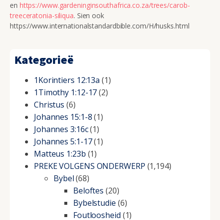
en
https://www.gardeninginsouthafrica.co.za/trees/carob-
treeceratonia-siliqua
. Sien ook
https://www.internationalstandardbible.com/H/husks.html
Kategorieë
1Korintiers 12:13a
(1)
1Timothy 1:12-17
(2)
Christus
(6)
Johannes 15:1-8
(1)
Johannes 3:16c
(1)
Johannes 5:1-17
(1)
Matteus 1:23b
(1)
PREKE VOLGENS ONDERWERP
(1,194)
Bybel
(68)
Beloftes
(20)
Bybelstudie
(6)
Foutloosheid
(1)