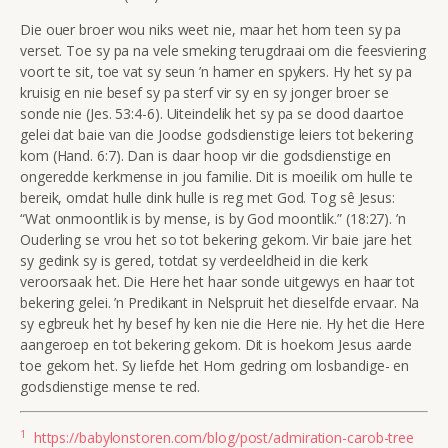
Die ouer broer wou niks weet nie, maar het hom teen sy pa
verset. Toe sy pa na vele smeking terugdraai om die feesviering
voort te sit, toe vat sy seun ’n hamer en spykers. Hy het sy pa
kruisig en nie besef sy pa sterf vir sy en sy jonger broer se
sonde nie (Jes. 53:4-6). Uiteindelik het sy pa se dood daartoe
gelei dat baie van die Joodse godsdienstige leiers tot bekering
kom (Hand. 6:7). Dan is daar hoop vir die godsdienstige en
ongeredde kerkmense in jou familie. Dit is moeilik om hulle te
bereik, omdat hulle dink hulle is reg met God. Tog sê Jesus:
“Wat onmoontlik is by mense, is by God moontlik.” (18:27). ’n
Ouderling se vrou het so tot bekering gekom. Vir baie jare het
sy gedink sy is gered, totdat sy verdeeldheid in die kerk
veroorsaak het. Die Here het haar sonde uitgewys en haar tot
bekering gelei. ’n Predikant in Nelspruit het dieselfde ervaar. Na
sy egbreuk het hy besef hy ken nie die Here nie. Hy het die Here
aangeroep en tot bekering gekom. Dit is hoekom Jesus aarde
toe gekom het. Sy liefde het Hom gedring om losbandige- en
godsdienstige mense te red.
1
https://babylonstoren.com/blog/post/admiration-carob-tree