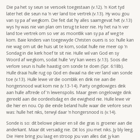
Die pa het sy seun se versoek toegestaan (v.12). ’n Kort tyd
later het die seun na ’n ver land toe vertrek (v.13). Hy wou gou
van sy pa af wegkom. Die feit dat hy alles saamgevat het (v.13)
wys hy was nie van plan om terug te keer nie. Hy het na ’n ver
land toe vertrek om so ver as moontlik van sy pa af weg te
kom. Baie kinders van toegewyde Christen ouers is so: hulle kan
nie wag om uit die huis uit te kom, sodat hulle nie meer op ’n
Sondag in die kerk hoef te sit nie. Hulle wil van God en sy
Woord af wegkom, sodat hulle ‘vry’ kan wees (v.13). Soos die
verlore seun is hulle haastig om sonde te doen (Spr. 6:18b).
Hulle draai hulle rug op God en dwaal na die ver land van sonde
toe (v.13). Hulle lewe vir die oomblik en dink nie aan die
hongersnood wat kom nie (v.13-14). Party ongelowiges dink
aan hulle aftrede of ’n lewenspolis. Maar geen ongelowige dink
gereeld aan die oordeelsdag en die ewigheid nie. Hulle lewe vir
die hier en nou. Op die einde beland hulle waar die verlore seun
was: hulle het niks, terwyl daar ’n hongersnood is (v.14).
Sonde is so: dit belowe plesier en sê die gras is groener aan die
anderkant. Maar dit versadig nie. Dit los jou met niks. Jy bly leeg.
Die Here bring jou laag en stroop jou van alles dat jy kan