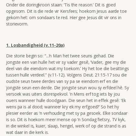
Onder die doringkroon staan: ‘Tis the reason.’ Dit is goed
opgesom. Dit is die rede vir Kersfees; hoekom Jesus aarde toe
gekom het: om sondaars te red. Hier gee Jesus dit vir ons in
storievorm.
1. Losbandigheid (v.11-20a)
Die storie begin so: “...’n Man het twee seuns gehad. Die
jongste een van hulle het vir sy vader gesê, ‘Vader, gee my die
deel van die eiendom wat my toekom.’ Hy het toe die besittings
tussen hulle verdeel.” (v.11-12). Volgens
Deut. 21:15-17 sou die
oudste seun twee derdes van sy pa se eiendom erf en die
jongste seun een derde. Die
jongste seun wou sy erfdeel hê. Sy
versoek was uiters disrespekvol. ’n Mens erf tog iets by jou
ouers wanneer hulle doodgaan. Die seun het in effek gesê: ‘Ek
wens pa is al dood; wanneer kry ek my erfgoed?’ So het hy
plesier eerder as ’n verhouding met sy pa gesoek. Elke sondaar
is so. Dit is hoekom meer mense op ’n Sondag fietsry, TV kyk,
in die winkel is, kuier, slaap, hengel, werk of op die strand is as
wat daar in die kerk is.