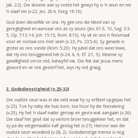
Jak. 2:2). Die skoene aan sy voete het gewys hy is ’n seun en nie
’n slaaf nie (v.22, Jes. 20:4, Eseg. 16:10).
God doen dieselfde vir ons. Hy gee ons die kleed van sy
geregtigheid en aanvaar ons as sy seuns (Jes. 61:3, 10, Sag. 3:3-
5, Op. 7:13-14, Joh. 15:15, Rom. 8:15). Hy sit vir ons ’n feesmaal
voor en oorlaai ons met seën (v.23, Ps. 23:5-6). Sy genade is
groter as ons sonde (Rom. 5:20). Hy jubel dat ons weer lewe,
dat Hy ons teruggevind het (v.24, 6, 9, Ef. 2:1, 5). Moenie sy
gewilligheid om te red, betwyfel nie. Die feit dat Jesus mens
geword en vir ons gesterf het, wys Hy red graag.
3. Godsdienstigheid (v.25-32)
Die o
udste seun was in die veld waar
hy sy erfdeel opgepas het
(v.25). Toe hy naby die huis kom, toe hoor hy die feesviering
(v.25). Hy het ’n slaaf nader geroep en gevra wat aangaan (v.26).
Die slaaf het gesê dat sy verlore broer teruggekeer het, en dat
sy pa die vetgemaakte kalf geslag het (v.27). Hieroor was die
oudste seun woedend (v.28, 2). Godsdienstige mense is nog