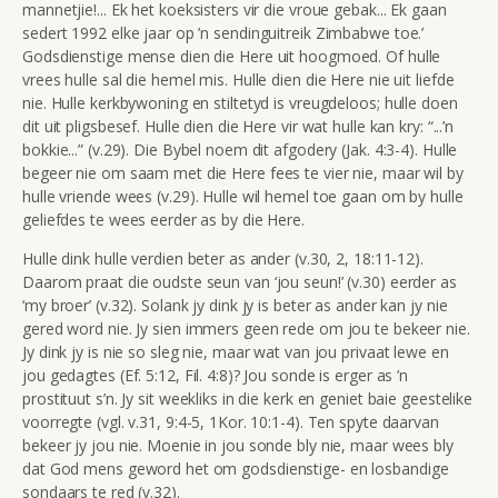
mannetjie!... Ek het koeksisters vir die vroue gebak... Ek gaan
sedert 1992 elke jaar op ’n sendinguitreik Zimbabwe toe.’
Godsdienstige mense dien die Here uit hoogmoed. Of hulle
vrees hulle sal die hemel mis. Hulle dien die Here nie uit liefde
nie. Hulle kerkbywoning en stiltetyd is vreugdeloos; hulle doen
dit uit pligsbesef. Hulle dien die Here vir wat hulle kan kry: “...’n
bokkie...” (v.29). Die Bybel noem dit afgodery (Jak. 4:3-4). Hulle
begeer nie om saam met die Here fees te vier nie, maar wil by
hulle vriende wees (v.29). Hulle wil hemel toe gaan om by hulle
geliefdes te wees eerder as by die Here.
Hulle dink hulle verdien beter as ander (v.30, 2, 18:11-12).
Daarom praat die oudste seun van ‘jou seun!’ (v.30) eerder as
‘my broer’ (v.32). Solank jy dink jy is beter as ander kan jy nie
gered word nie. Jy sien immers geen rede om jou te bekeer nie.
Jy dink jy is nie so sleg nie, maar wat van jou privaat lewe en
jou gedagtes (Ef. 5:12, Fil. 4:8)? Jou sonde is erger as ’n
prostituut s’n. Jy sit weekliks in die kerk en geniet baie geestelike
voorregte (vgl. v.31, 9:4-5, 1Kor. 10:1-4). Ten spyte daarvan
bekeer jy jou nie. Moenie in jou sonde bly nie, maar wees bly
dat God mens geword het om godsdienstige- en losbandige
sondaars te red (v.32).