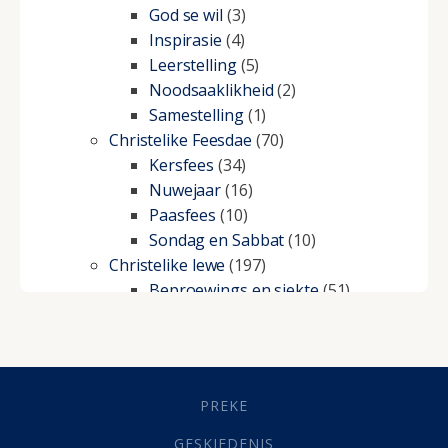
God se wil
(3)
Inspirasie
(4)
Leerstelling
(5)
Noodsaaklikheid
(2)
Samestelling
(1)
Christelike Feesdae
(70)
Kersfees
(34)
Nuwejaar
(16)
Paasfees
(10)
Sondag en Sabbat
(10)
Christelike lewe
(197)
Beproewings en siekte
(51)
Besluitneming
(6)
Dissipline
(10)
Geestelike Groei
(10)
Gehoorsaamheid
(6)
PREKE
Geld
(21)
Grys Areas
(4)
GESKIEDENIS