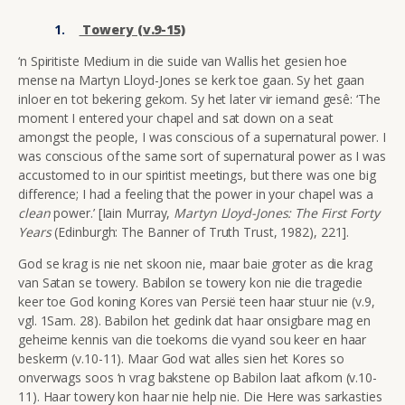
Towery (v.9-15)
‘n Spiritiste Medium in die suide van Wallis het gesien hoe
mense na Martyn Lloyd-Jones se kerk toe gaan. Sy het gaan
inloer en tot bekering gekom. Sy het later vir iemand gesê: ‘The
moment I entered your chapel and sat down on a seat
amongst the people, I was conscious of a supernatural power. I
was conscious of the same sort of supernatural power as I was
accustomed to in our spiritist meetings, but there was one big
difference; I had a feeling that the power in your chapel was a
clean
power.’ [Iain Murray,
Martyn Lloyd-Jones: The First Forty
Years
(Edinburgh: The Banner of Truth Trust, 1982), 221].
God se krag is nie net skoon nie, maar baie groter as die krag
van Satan se towery. Babilon se towery kon nie die tragedie
keer toe God koning Kores van Persië teen haar stuur nie (v.9,
vgl. 1Sam. 28). Babilon het gedink dat haar onsigbare mag en
geheime kennis van die toekoms die vyand sou keer en haar
beskerm (v.10-11). Maar God wat alles sien het Kores so
onverwags soos ‘n vrag bakstene op Babilon laat afkom (v.10-
11). Haar towery kon haar nie help nie. Die Here was sarkasties