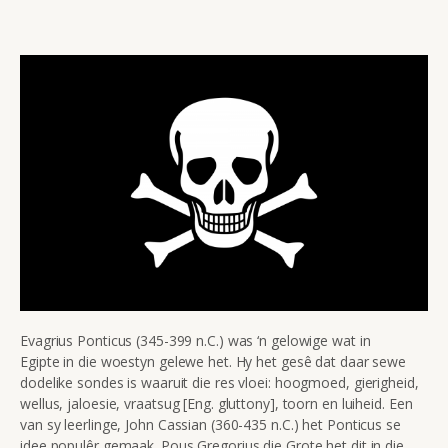
Evagrius Ponticus (345-399 n.C.) was ‘n gelowige wat in
Egipte in die woestyn gelewe het. Hy het gesê dat daar sewe
dodelike sondes is waaruit die res vloei: hoogmoed, gierigheid,
wellus, jaloesie, vraatsug [Eng. gluttony], toorn en luiheid. Een
van sy leerlinge, John Cassian (360-435 n.C.) het Ponticus se
idee populêr gemaak. Pous Gregorius die Grote het dit in die