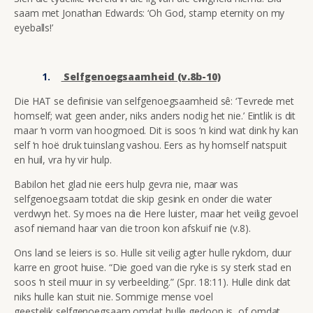
saam met Jonathan Edwards: ‘Oh God, stamp eternity on my
eyeballs!’
Selfgenoegsaamheid (v.8b-10)
Die HAT se definisie van selfgenoegsaamheid sê: ‘Tevrede met
homself; wat geen ander, niks anders nodig het nie.’ Eintlik is dit
maar ‘n vorm van hoogmoed. Dit is soos ‘n kind wat dink hy kan
self ‘n hoë druk tuinslang vashou. Eers as hy homself natspuit
en huil, vra hy vir hulp.
Babilon het glad nie eers hulp gevra nie, maar was
selfgenoegsaam totdat die skip gesink en onder die water
verdwyn het. Sy moes na die Here luister, maar het veilig gevoel
asof niemand haar van die troon kon afskuif nie (v.8).
Ons land se leiers is so. Hulle sit veilig agter hulle rykdom, duur
karre en groot huise. “Die goed van die ryke is sy sterk stad en
soos ‘n steil muur in sy verbeelding.” (Spr. 18:11). Hulle dink dat
niks hulle kan stuit nie. Sommige mense voel
geestelik selfgenoegsaam omdat hulle gedoop is, of omdat