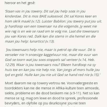
hieroor en het gesê:
‘Staan vas in
jou
towery
. Dit
sal
jou
help soos in
jou
kinderdae. Di
t
is mos BAIE
suksesvol.
Dit s
al Kores keer en
hom skrik maak! (v.12).
Luister Babilon: jou t
owery put jou uit.
Jy
hardloop
van een towenaar na
die
volgende. Jy weet nie
wie reg is
en
wie se raad
om te
volg
nie
. Laat
die
towenaars
jou van Kores red. Dalk kan
die
sterre in
die
hemel
en die
maan
jou
help
:
l
unartics! (v.13).
‘Jou t
owenaars help nie, maar is petrol op
die
vuur
. Dit is
verseker nie ‘n
snoesige kaggelvuur
nie, maar die vuur van
God se toorn wat jou
soos stoppels
sal
verteer (v.14, Heb.
12:29).
Waar is
jou
towenaars nou? Elkeen
hardloop na sy
huis toe
en
kan
jou
nie help
nie
. Van jongs af mors hul
le
jou
tyd
en
geld. Hul
le
kan
jou
nie uit God se hand red
nie
(v.15).’
Moet daarom nie op towery vertrou nie. Voorvadergeeste en
toordokters kan nie die mense in Afrika-kulture teen armoede,
siekte, probleme en die dood beskerm nie (v.9-11). Net so kan
mense se sg. mag om lewe en dood te spreek, professionele
bevryders, en olyfolie op jou deurkosyne jou nie teen