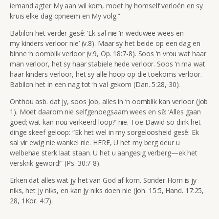
iemand agter My aan wil kom, moet hy homself verloën en sy
kruis elke dag opneem en My volg.”
Babilon het verder gesê: ‘Ek sal nie ‘n weduwee wees en
my kinders verloor nie’ (v.8). Maar sy het beide op een dag en
binne ‘n oomblik verloor (v.9, Op. 18:7-8). Soos ‘n vrou wat haar
man verloor, het sy haar stabiele hede verloor. Soos ‘n ma wat
haar kinders verloor, het sy alle hoop op die toekoms verloor.
Babilon het in een nag tot ‘n val gekom (Dan. 5:28, 30).
Onthou asb. dat jy, soos Job, alles in ‘n oomblik kan verloor (Job
1). Moet daarom nie selfgenoegsaam wees en sê: ‘Alles gaan
goed; wat kan nou verkeerd loop?’ nie. Toe Dawid so dink het
dinge skeef geloop: “Ek het wel in my sorgeloosheid gesê: Ek
sal vir ewig nie wankel nie. HERE, U het my berg deur u
welbehae sterk laat staan. U het u aangesig verberg—ek het
verskrik geword!” (Ps. 30:7-8).
Erken dat alles wat jy het van God af kom. Sonder Hom is jy
niks, het jy niks, en kan jy niks doen nie (Joh. 15:5, Hand. 17:25,
28, 1Kor. 4:7).