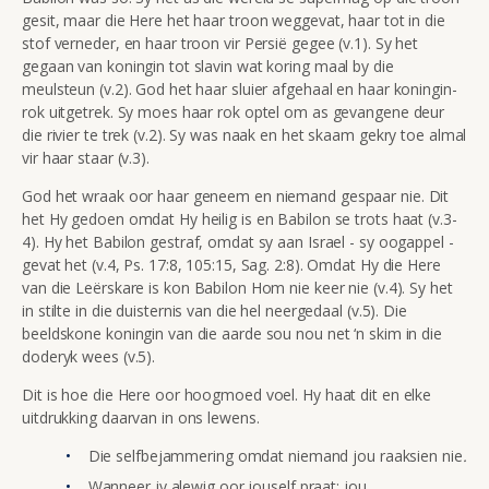
gesit, maar die Here het haar troon weggevat, haar tot in die
stof verneder, en haar troon vir Persië gegee (v.1). Sy het
gegaan van koningin tot slavin wat koring maal by die
meulsteun (v.2). God het haar sluier afgehaal en haar koningin-
rok uitgetrek. Sy moes haar rok optel om as gevangene deur
die rivier te trek (v.2). Sy was naak en het skaam gekry toe almal
vir haar staar (v.3).
God het wraak oor haar geneem en niemand gespaar nie. Dit
het Hy gedoen omdat Hy heilig is en Babilon se trots haat (v.3-
4). Hy het Babilon gestraf, omdat sy aan Israel - sy oogappel -
gevat het (v.4, Ps. 17:8, 105:15, Sag. 2:8). Omdat Hy die Here
van die Leërskare is kon Babilon Hom nie keer nie (v.4). Sy het
in stilte in die duisternis van die hel neergedaal (v.5). Die
beeldskone koningin van die aarde sou nou net ‘n skim in die
doderyk wees (v.5).
Dit is hoe die Here oor hoogmoed voel. Hy haat dit en elke
uitdrukking daarvan in ons lewens.
Die selfbejammering omdat niemand jou raaksien nie
.
Wanneer jy alewig oor jouself praat: jou