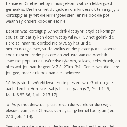
Hansie en Grietjie het by ‘n huis gekom wat van lekkergoed
gemaak is. Die heks het dit gedoen om kinders uit te vang. Jy is
kortsigtig as jy net die lekkergoed sien, en nie ook die pot
waarin sy kinders kook en eet nie.
Babilon was kortsigtig. Sy het dink dat sy vir altyd as koningin
sou sit, en dat sy kan doen wat sy wil (v.7). Sy het gedink die
Here sal haar nie oordeel nie (v.7). Sy het vir die
hier en nou gelewe, vir die wellus en die plesier (v.8a). Moenie
soos Babilon vir die plesiere en welluste van die oomblik
lewe nie: populariteit, wêreldse rykdom, sukses, seks, drank, en
alles wat jou hart begeer (v.7-8, 2Tim. 3:4). Geniet wat die Here
jou gee, maar dink ook aan die toekoms:
[a] As jy vir die wêreld lewe en die plesiere wat God jou gee
aanbid en bo Hom stel, sal jy hel toe gaan (v.7, Pred. 11:9,
Mark. 8:35-36, 1Joh. 2:15-17).
[b] As jy modderwater-plesiere van die wêreld vir die ewige
plesiere van Jesus Christus verruil, sal jy hemel toe gaan (Jer.
2:13, Joh. 4:14).
Sien die tydelike wêreld in die lig van die ewigheid hierna. Bid