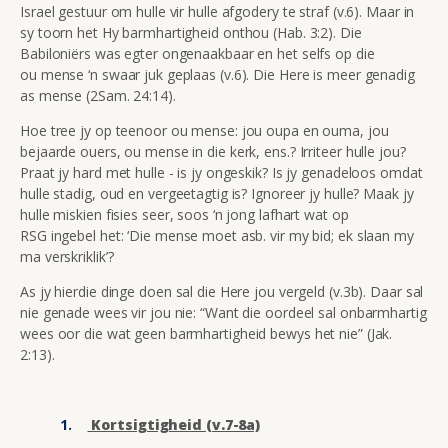
Israel gestuur om hulle vir hulle afgodery te straf (v.6). Maar in
sy toorn het Hy barmhartigheid onthou (Hab. 3:2). Die
Babiloniërs was egter ongenaakbaar en het selfs op die
ou mense ‘n swaar juk geplaas (v.6). Die Here is meer genadig
as mense (2Sam. 24:14).
Hoe tree jy op teenoor ou mense: jou oupa en ouma, jou
bejaarde ouers, ou mense in die kerk, ens.? Irriteer hulle jou?
Praat jy hard met hulle - is jy ongeskik? Is jy genadeloos omdat
hulle stadig, oud en vergeetagtig is? Ignoreer jy hulle? Maak jy
hulle miskien fisies seer, soos ‘n jong lafhart wat op
RSG ingebel het: ‘Die mense moet asb. vir my bid; ek slaan my
ma verskriklik’?
As jy hierdie dinge doen sal die Here jou vergeld (v.3b). Daar sal
nie genade wees vir jou nie: “Want die oordeel sal onbarmhartig
wees oor die wat geen barmhartigheid bewys het nie” (Jak.
2:13).
Kortsigtigheid (v.7-8a)