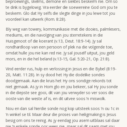
beproewings, skelms, demone en siektes beskerm nie. Om so
te dink is bygelowig. Vra eerder die soewereine God om jou te
beskerm. Glo dat Hy selfs die slegte dinge in jou lewe tot jou
voordeel kan uitwerk (Rom. 8:28).
Bly weg van towery, kommunikasie met die dooies, palmlesers,
mediums, en die navolging van jou sterretekens in die
Huisgenoot of die koerant (v.13, Deut. 18:9-14). Jy sal
rondhardloop van een persoon of plek na die volgende toe,
omdat hulle jou nie kan red nie. Jy sal jouself uitput, jou geld
mors, en in die hel beland (v.13-15, Gal. 5:20-21, Op. 21:8).
Vind eerder rus, hulp en verlossing in Jesus en die Bybel (8:19-
20, Matt. 11:28). In sy dood het Hy die dodelike sondes
doodgemaak. Aan die kruis het Hy ons sondige rekords tot
niet gemaak. As jy in Hom glo en jou bekeer, sal Hy jou sonde
in die diepste see gooi, dit van jou verwyder so ver soos die
ooste van die weste af is, en dit uitvee soos ‘n miswolk.
Nou en dan sal hierdie sonde nog kop uitsteek soos ‘n ou 1c in
‘n winkel se til. Maar deur die proses van heiligmaking is Jesus
besig om ons te reinig. As jy eendag jou asem uitblaas sal daar
nie ‘n enkele sonde oor wees nie, maar sal dit saam met jou