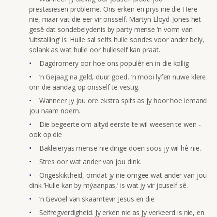
prestasiesen probleme. Ons erken en prys nie die Here
nie, maar vat die eer vir onsself. Martyn Lloyd-Jones het
gesê dat sondebelydenis by party mense ‘n vorm van
‘uitstalling’ is. Hulle sal selfs hulle sondes voor ander bely,
solank as wat hulle oor hulleself kan praat.
Dagdromery oor hoe ons populêr en in die kollig
‘n Gejaag na geld, duur goed, ‘n mooi lyfen nuwe klere
om die aandag op onsself te vestig.
Wanneer jy jou ore ekstra spits as jy hoor hoe iemand
jou naam noem.
Die begeerte om altyd eerste te wil weesen te wen -
ook op die
Bakleieryas mense nie dinge doen soos jy wil hê nie.
Stres oor wat ander van jou dink.
Ongeskiktheid, omdat jy nie omgee wat ander van jou
dink ‘Hulle kan by mý
aanpas,’ is wat jy vir jouself sê.
‘n Gevoel van skaamtevir Jesus en die
Selfregverdigheid. Jy erken nie as jy verkeerd is nie, en