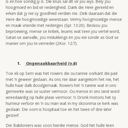
is en hoe sondig jy is. Die kruis sal dit vir jou wys. Bely jou
hoogmoed en bid vir nederigheid. Dank die Here gereeld en
erken dat jy nie sy goedheid verdien nie. Dink daaraan dat die
Here die hoogmoedige weerstaan. Vermy hoogmoedige mense
en maak vriende met nederiges (Spr. 13:20). Beskou jou
beproewing, mense se kritiek, leuens wat teen jou vertel word,
Satan se aanvalle, jou mislukkings en jou eie sonde as God se
manier om jou te verneder (2Kor. 12:7).
Ongenaakbaarheid (v.6)
Toe ek op Sem was het rowers die ou tannie oorkant die pad
met ‘n geweer geslaan. As ons nie daar aangekom het nie, het
hulle haar dalk doodgemaak. Rowers het ‘n tannie wat in ons
gemeente was se suster vermoor. Ou mense in ons land word
wreedaardig op hulle plase vermoor. ‘n Dronk motoris het sy
humeur verloor en ‘n ou man wat in my skoonma se kerk was
geslaan. Die oom is hospitaal toe en het twee of drie later
gesterf.
Die Babiloniërs was soos hierdie mense. God het hulle teen