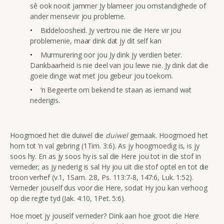
sê ook nooit jammer Jy blameer jou omstandighede of
ander mensevir jou probleme.
Biddeloosheid. Jy vertrou nie die Here vir jou
problemenie, maar dink dat jy dit self kan
Murmurering oor jou Jy dink jy verdien beter.
Dankbaarheid is nie deel van jou lewe nie. Jy dink dat die
goeie dinge wat met jou gebeur jou toekom.
‘n Begeerte om bekend te staan as iemand wat
nederigis.
Hoogmoed het die duiwel die
duiwel
gemaak. Hoogmoed het
hom tot ‘n val gebring (1Tim. 3:6). As jy hoogmoedig is, is jy
soos hy. En as jy soos hy is sal die Here jou tot in die stof in
verneder; as jy nederig is sal Hy jou uit die stof optel en tot die
troon verhef (v.1, 1Sam. 2:8, Ps. 113:7-8, 147:6, Luk. 1:52).
Verneder jouself dus voor die Here, sodat Hy jou kan verhoog
op die regte tyd (Jak. 4:10, 1Pet. 5:6).
Hoe moet jy jouself verneder? Dink aan hoe groot die Here