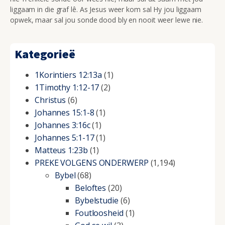
liggaam in die graf lê. As Jesus weer kom sal Hy jou liggaam
opwek, maar sal jou sonde dood bly en nooit weer lewe nie.
Kategorieë
1Korintiers 12:13a
(1)
1Timothy 1:12-17
(2)
Christus
(6)
Johannes 15:1-8
(1)
Johannes 3:16c
(1)
Johannes 5:1-17
(1)
Matteus 1:23b
(1)
PREKE VOLGENS ONDERWERP
(1,194)
Bybel
(68)
Beloftes
(20)
Bybelstudie
(6)
Foutloosheid
(1)