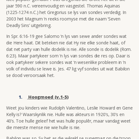
jaar 590 n.C. vereenvoudig en vasgestel. Thomas Aquinas
(1225-1274 n.C.) het Gregorius se lys van sondes verdedig. In
2003 het Magnum ‘n reeks roomyse met die naam ‘Seven
Deadly Sins’ uitgebring.
In Spr. 6:16-19 gee Salomo ‘n lys van sewe ander sondes wat
die Here haat. Dit beteken nie dat Hy nie elke sonde haat, of
dat net party van hulle dodelik is nie. Alle sonde is dodelik (Rom.
6:23). Maar partykeer som ‘n lys van sondes die res op. Daar is
ook partykeer sekere sondes wat ‘n wesenlike probleem in ‘n
volk of individu se lewe is. Jes. 47 lig vyf sondes uit wat Babilon
se dood veroorsaak het.
Hoogmoed (v.1-5)
Weet jou kinders wie Rudolph Valentino, Leslie Howard en Gene
Kelly is? Waarskynlik nie. Hulle was akteurs in 1920’s, 30’s en
40’s. Toe hulle geleef het was hulle populêr, maar vandag weet
die meeste mense nie wie hulle is nie.
Babilon was so. Sy het as die wêreld se supermag op die troon