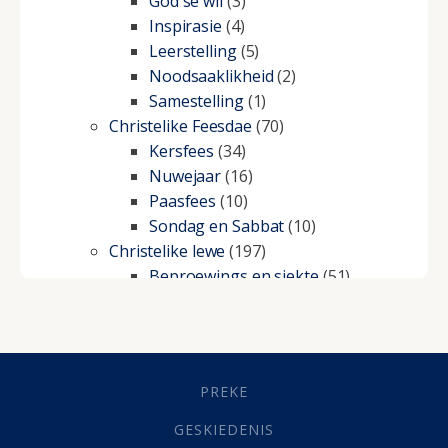
God se wil
(3)
Inspirasie
(4)
Leerstelling
(5)
Noodsaaklikheid
(2)
Samestelling
(1)
Christelike Feesdae
(70)
Kersfees
(34)
Nuwejaar
(16)
Paasfees
(10)
Sondag en Sabbat
(10)
Christelike lewe
(197)
Beproewings en siekte
(51)
Besluitneming
(6)
Dissipline
(10)
Geestelike Groei
(10)
Gehoorsaamheid
(6)
PREKE
Geld
(21)
Grys Areas
(4)
GESKIEDENIS