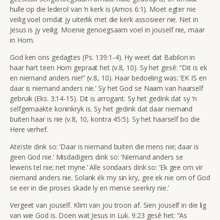
hulle op die lederol van ‘n kerk is (Amos 6:1). Moet egter nie
veilig voel omdat jy uiterlik met die kerk assosieer nie. Net in
Jesus is jy veilig. Moenie genoegsaam voel in jouself nie, maar
in Hom.
God ken ons gedagtes (Ps. 139:1-4). Hy weet dat Babilon in
haar hart teen Hom gepraat het (v.8, 10). Sy het gesê: “Dit is ek
en niemand anders nie!” (v.8, 10). Haar bedoeling was: ‘EK IS en
daar is niemand anders nie.’ Sy het God se Naam van haarself
gebruik (Eks. 3:14-15). Dit is arrogant. Sy het gedink dat sy ‘n
selfgemaakte koninkryk is. Sy het gedink dat daar niemand
buiten haar is nie (v.8, 10, kontra 45:5). Sy het haarself bo die
Here verhef.
Ateïste dink so: ‘Daar is niemand buiten die mens nie; daar is
geen God nie.’ Misdadigers dink so: ‘Niemand anders se
lewens tel nie; net myne.’ Alle sondaars dink so: ‘Ek gee om vir
niemand anders nie. Solank ék my sin kry, gee ek nie om of God
se eer in die proses skade ly en mense seerkry nie.’
Vergeet van jouself. Klim van jou troon af. Sien jouself in die lig
van wie God is. Doen wat Jesus in Luk. 9:23 gesê het: “As