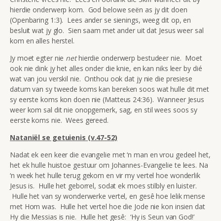
hierdie onderwerp kom. God belowe seën as jy dit doen
(Openbaring 1:3). Lees ander se sienings, weeg dit op, en
besluit wat jy glo. Sien saam met ander uit dat Jesus weer sal
kom en alles herstel.
Jy moet egter nie
net
hierdie onderwerp bestudeer nie. Moet
ook nie dink jy het alles onder die knie, en kan niks leer by dié
wat van jou verskil nie. Onthou ook dat jy nie die presiese
datum van sy tweede koms kan bereken soos wat hulle dit met
sy eerste koms kon doen nie (Matteus 24:36). Wanneer Jesus
weer kom sal dit nie onopgemerk, sag, en stil wees soos sy
eerste koms nie. Wees gereed.
Nataniël se getuienis (v.47-52)
Nadat ek een keer die evangelie met ‘n man en vrou gedeel het,
het ek hulle huistoe gestuur om Johannes-Evangelie te lees. Na
‘n week het hulle terug gekom en vir my vertel hoe wonderlik
Jesus is. Hulle het geborrel, sodat ek moes stilbly en luister.
Hulle het van sy wonderwerke vertel, en gesê hoe lelik mense
met Hom was. Hulle het vertel hoe die Jode nie kon insien dat
Hy die Messias is nie. Hulle het gesê: ‘Hy is Seun van God!’