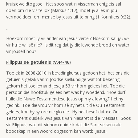
kruisie-veldtog toe. Net soos wat ‘n visserman enigiets sal
doen om die vis te lok (Markus 1:17), moet jy alles in jou
vermoë doen om mense by Jesus uit te bring (1 Korintiërs 9:22).
Hoekom moet jy vir ander van Jesus vertel? Hoekom sal jy
nie
vir hulle wil sê nie? Is dit reg dat jy die lewende brood en water
vir jouself hou?
Filippus se getuienis (v.44-46)
Toe ek in 2008-2010 ‘n beradingkursus gedoen het, het ons die
getuienis gekyk van ‘n Joodse sielkundige wat tot bekering
gekom het toe iemand Jesaja 53 vir hom gelees het. Toe die
persoon die hoofstuk gelees het was hy woedend. ‘Hoe durf
hulle die Nuwe Testamentiese Jesus op my afdwing?’ het hy
gedink. Toe die vrou vir hom sê sy het uit die Ou Testament
gelees, kon hy sy ore nie glo nie. Hy het besef dat die Ou
Testament duidelik wys Jesus van Nasaret is die Messias. Soos
vir Filippus, was dit vir hom duidelik dat die Skrif se sentrale
boodskap in een woord opgesom kan word: Jesus.