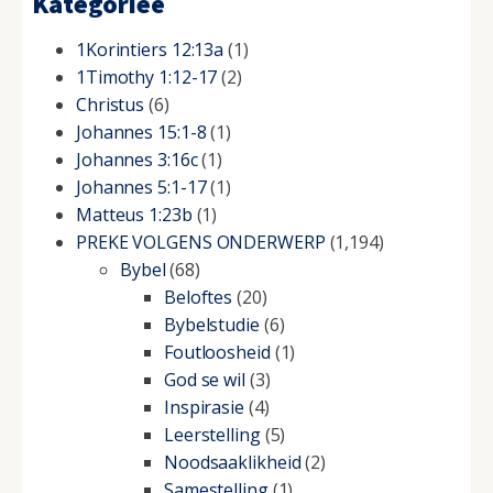
Kategorieë
1Korintiers 12:13a
(1)
1Timothy 1:12-17
(2)
Christus
(6)
Johannes 15:1-8
(1)
Johannes 3:16c
(1)
Johannes 5:1-17
(1)
Matteus 1:23b
(1)
PREKE VOLGENS ONDERWERP
(1,194)
Bybel
(68)
Beloftes
(20)
Bybelstudie
(6)
Foutloosheid
(1)
God se wil
(3)
Inspirasie
(4)
Leerstelling
(5)
Noodsaaklikheid
(2)
Samestelling
(1)