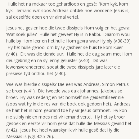
Hulle het na mekaar toe gehardloop en gesê: ‘Kom kyk, kom
kyk!’ Iemand wat soos Andreas ontdek hoe wonderlik Jesus is,
sal dieselfde doen en vir almal vertel.
Jesus het gesien hoe die twee dissipels Hom volg en het gevra:
‘Wat soek julle?’ Hulle het geweet Hy is ‘n Rabbi. Daarom wou
hulle by Hom leer en het hulle Hom gevra waar Hy bly (v.38-39).
Hy het hulle genooi om by sy gasheer se huis te kom kuier
(v.40). Dit was die tiende uur. Hulle het die dag saam met Hom
deurgebring en na sy lering geluister (v.40). Dit was
lewensveranderend, sodat die twee dissipels jare later die
presiese tyd onthou het (v.40).
Wie was hierdie dissipels? Die een was Andreas, Simon Petrus
se broer (v.41). Die tweede was dalk Johannes, Jakobus se
broer. Hy was nederig en het homself nie geïdentifiseer nie
(soos wat hy in die res van die boek ook gedoen het). Andreas
se hart het in hom gebrand toe hy vir Jesus ontmoet. Hy kon
nie stilbly nie en moes net vir iemand vertel. Hy het sy broer
gesoek en eerste vir hom gesê dat hulle die Messias gevind het
(v.42). Jesus het heel waarskynlik vir hulle gesê dat Hy die
Messias is (vgl. 4:25-26).