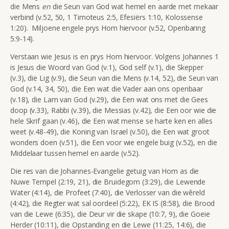
die Mens
en
die Seun van God wat hemel en aarde met mekaar
verbind (v.52, 50, 1 Timoteus 2:5, Efesiërs 1:10, Kolossense
1:20). Miljoene engele prys Hom hiervoor (v.52, Openbaring
5:9-14).
Verstaan wie Jesus is en prys Hom hiervoor. Volgens Johannes 1
is Jesus die Woord van God (v.1), God self (v.1), die Skepper
(v.3), die Lig (v.9), die Seun van die Mens (v.14, 52), die Seun van
God (v.14, 34, 50), die Een wat die Vader aan ons openbaar
(v.18), die Lam van God (v.29), die Een wat ons met die Gees
doop (v.33), Rabbi (v.39), die Messias (v.42), die Een oor wie die
hele Skrif gaan (v.46), die Een wat mense se harte ken en alles
weet (v.48-49), die Koning van Israel (v.50), die Een wat groot
wonders doen (v.51), die Een voor wie engele buig (v.52), en die
Middelaar tussen hemel en aarde (v.52).
Die res van die Johannes-Evangelie getuig van Hom as die
Nuwe Tempel (2:19, 21), die Bruidegom (3:29), die Lewende
Water (4:14), die Profeet (7:40), die Verlosser van die wêreld
(4:42), die Regter wat sal oordeel (5:22), EK IS (8:58), die Brood
van die Lewe (6:35), die Deur vir die skape (10:7, 9), die Goeie
Herder (10:11), die Opstanding en die Lewe (11:25, 14:6), die