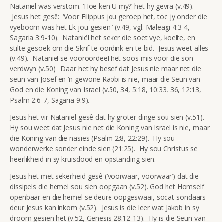
Nataniël was verstom. ‘Hoe ken U my?’ het hy gevra (v.49).
Jesus het gesê: ‘Voor Filippus jou geroep het, toe jy onder die
vyeboom was het Ek jou gesien.’ (v.49, vgl. Maleagi 4:3-4,
Sagaria 3:9-10). Nataniël het seker die soet vye, koelte, en
stilte gesoek om die Skrif te oordink en te bid. Jesus weet alles
(v.49). Nataniël se vooroordeel het soos mis voor die son
verdwyn (v.50). Daar het hy besef dat Jesus nie maar net die
seun van Josef en ‘n gewone Rabbi is nie, maar die Seun van
God en die Koning van Israel (v.50, 34, 5:18, 10:33, 36, 12:13,
Psalm 2:6-7, Sagaria 9:9).
Jesus het vir Nataniël gesê dat hy groter dinge sou sien (v.51).
Hy sou weet dat Jesus nie net die Koning van Israel is nie, maar
die Koning van die nasies (Psalm 2:8, 22:29). Hy sou
wonderwerke sonder einde sien (21:25). Hy sou Christus se
heerlikheid in sy kruisdood en opstanding sien.
Jesus het met sekerheid gesê (‘voorwaar, voorwaar’) dat die
dissipels die hemel sou sien oopgaan (v.52). God het Homself
openbaar en die hemel se deure oopgeswaai, sodat sondaars
deur Jesus kan inkom (v.52). Jesus is die leer wat Jakob in sy
droom gesien het (v.52, Genesis 28:12-13). Hy is die Seun van