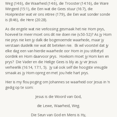
Weg (14:6), die Waarheid (14:6), die Trooster (14:16), die Ware
Wingerd (15:1), die Een wat die Gees stuur (16:7), die
Hoëpriester wat vir ons intree (17:9), die Een wat sonder sonde
is (8:46), die Here (20:28).
As die engele wat nie verlossing gesmaak het nie Hom prys,
hoeveel te meer moet ons dit nie doen nie (v.50-52)? As jy Hom
nie prys nie ken jy dalk die bogenoemde waarhede, maar jy
verstaan duidelik nie wat dit beteken nie. Ek wil voorstel dat jy
elke dag een van hierdie waarhede oor Hom in jou stiltetyd
oordink en Hom daarvoor prys. Hoekom moet jy Hom ken en
prys? Die Vader en die Heilige Gees is bly as jy vir Jesus
verheerlik (16:14, 17:1, 5). Jy sal ook self die hoogste vreugde
smaak as jy Hom opreg en met jou hele hart prys.
Hier is my flou poging om Johannes se waarheid oor Jesus in ‘n
gedig op te som:
Jesus is die Woord van God,
die Lewe, Waarheid, Weg.
Die Seun van God en Mens is Hy,