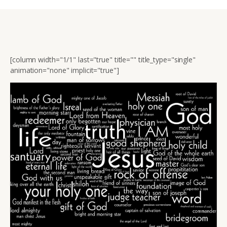
[column width="1/1" last="true" title="" title_type="single"
animation="none" implicit="true"]