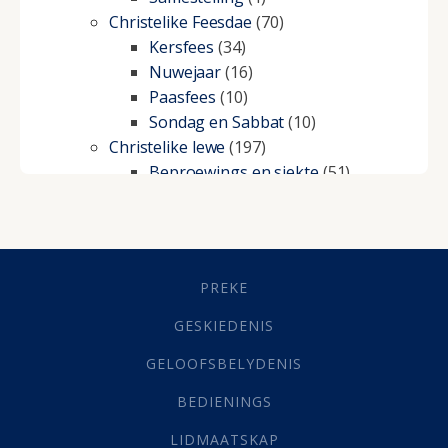
Christelike Feesdae
(70)
Kersfees
(34)
Nuwejaar
(16)
Paasfees
(10)
Sondag en Sabbat
(10)
Christelike lewe
(197)
Beproewings en siekte
(51)
Besluitneming
(6)
Dissipline
(10)
Geestelike Groei
(10)
Gehoorsaamheid
(6)
PREKE
Geld
(21)
Grys Areas
(4)
GESKIEDENIS
Hofsake
(2)
GELOOFSBELYDENIS
Lewensdoel
(3)
Selfondersoek
(1)
BEDIENINGS
Vervolging
(19)
LIDMAATSKAP
Werk
(22)