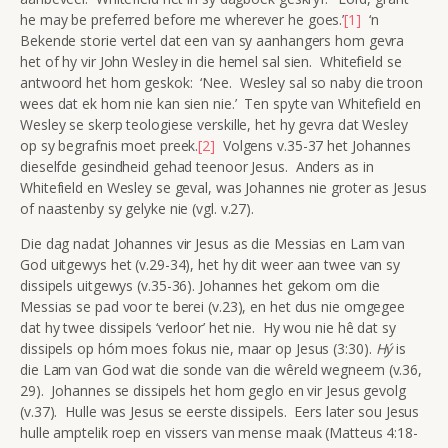
he may be preferred before me wherever he goes.’
[1]
‘n
Bekende storie vertel dat een van sy aanhangers hom gevra
het of hy vir John Wesley in die hemel sal sien. Whitefield se
antwoord het hom geskok: ‘Nee. Wesley sal so naby die troon
wees dat ek hom nie kan sien nie.’ Ten spyte van Whitefield en
Wesley se skerp teologiese verskille, het hy gevra dat Wesley
op sy begrafnis moet preek.
[2]
Volgens v.35-37 het Johannes
dieselfde gesindheid gehad teenoor Jesus. Anders as in
Whitefield en Wesley se geval, was Johannes nie groter as Jesus
of naastenby sy gelyke nie (vgl. v.27).
Die dag nadat Johannes vir Jesus as die Messias en Lam van
God uitgewys het (v.29-34), het hy dit weer aan twee van sy
dissipels uitgewys (v.35-36). Johannes het gekom om die
Messias se pad voor te berei (v.23), en het dus nie omgegee
dat hy twee dissipels ‘verloor’ het nie. Hy wou nie hê dat sy
dissipels op hóm moes fokus nie, maar op Jesus (3:30).
Hý
is
die Lam van God wat die sonde van die wêreld wegneem (v.36,
29). Johannes se dissipels het hom geglo en vir Jesus gevolg
(v.37). Hulle was Jesus se eerste dissipels. Eers later sou Jesus
hulle amptelik roep en vissers van mense maak (Matteus 4:18-