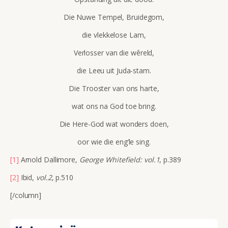
Die Nuwe Tempel, Bruidegom,
die vlekkelose Lam,
Verlosser van die wêreld,
die Leeu uit Juda-stam.
Die Trooster van ons harte,
wat ons na God toe bring.
Die Here-God wat wonders doen,
oor wie die eng’le sing.
[1]
Arnold Dallimore,
George Whitefield: vol.1
, p.389
[2]
Ibid,
vol.2
, p.510
[/column]