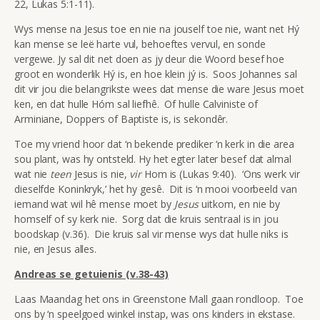
22, Lukas 5:1-11).
Wys mense na Jesus toe en nie na jouself toe nie, want net Hý
kan mense se leë harte vul, behoeftes vervul, en sonde
vergewe. Jy sal dit net doen as jy deur die Woord besef hoe
groot en wonderlik Hý is, en hoe klein jý is. Soos Johannes sal
dit vir jou die belangrikste wees dat mense die ware Jesus moet
ken, en dat hulle Hóm sal liefhê. Of hulle Calviniste of
Arminiane, Doppers of Baptiste is, is sekondêr.
Toe my vriend hoor dat ‘n bekende prediker ‘n kerk in die area
sou plant, was hy ontsteld. Hy het egter later besef dat almal
wat nie
teen
Jesus is nie,
vir
Hom is (Lukas 9:40). ‘Ons werk vir
dieselfde Koninkryk,’ het hy gesê. Dit is ‘n mooi voorbeeld van
iemand wat wil hê mense moet by
Jesus
uitkom, en nie by
homself of sy kerk nie. Sorg dat die kruis sentraal is in jou
boodskap (v.36). Die kruis sal vir mense wys dat hulle niks is
nie, en Jesus alles.
Andreas se getuienis (v.38-43)
Laas Maandag het ons in Greenstone Mall gaan rondloop. Toe
ons by ‘n speelgoed winkel instap, was ons kinders in ekstase.