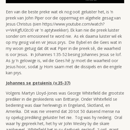
Een van die beste preke wat ek nog ooit geluister het, is ‘n
preek van John Piper oor die oppermag en algehele gesag van
Jesus Christus (sien https://www.youtube.com/watch?
v=VeKgfUGtcI0 vir 'n aptytwekker). Ek kan nie die preek luister
sonder om emosioneel te word nie. As ek daarna luister wil ek
op my gesig val en vir Jesus prys. Die Bybel en die Gees wat in
my woon getuig dat dit wat Piper in die preek sê, die waarheid
is oor Jesus. In Johannes 1:35-52 besing Johannes Jesus se lof.
As jy ‘n gelowige is, wil die Gees hê jy moet die waarheid oor
Jesus hoor, sodat jy Hom saam met die dissipels en die engele
kan prys.
Johannes se getuienis (v.35-37)
Volgens Martyn Lloyd-Jones was George Whitefield die grootste
prediker in die geskiedenis van Brittanje. Onder Whitefield se
bediening was daar herlewings in Engeland, Skotland, en
Amerika. Dit was nie vreemd dat 20 tot 50 duisend mense na
sy opelug prediking geluister het nie. Tog was hy nederig. Oral
waar hy gepreek het, het hy vir John Wesley by die skare
aanbeveel. Whitefield het in sy dagboek geskryf: ‘Lord, grant