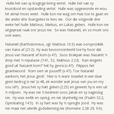
Hulle het van sy kragtige lering vertel. Hulle het van sy
kruisdood en opstanding vertel. Hulle was opgewonde en wou
hê almal moes weet. Hulle kon nie wag om huis toe te gaan en
die ander drie Evangelies te lees nie. Oor die volgende drie
weke het hulle Matteus, Markus, en Lukas gelees. Hulle kon nie
uitgepraat raak oor Jesus nie. So was Nataniël, en so moet ons
ook wees.
Nataniël (Bartholomeus, vgl. Matteus 10:3) was oorspronklik
van Kana af (21:2). Hy was bevooroordeeld toe hy hoor dat
Jesus van Nasaret af kom (v.47). Soos Brakpan was Nasaret ‘n
dorp met ‘n reputasie (7:41, 52, Matteus 2:23). ‘Kan enigiets
goed uit Nasaret kom?’ het hy gevra (v.47). Filippus het
geantwoord: ‘Kom sien vir jouself!’ (v.47). Toe Nataniël
aankom, het Jesus gesê: ‘Hier is ‘n ware Israeliet in wie daar
geen bedrog is nie’ (v.48, ek wonder wat Jesus van jou en my
sou sê?). Jesus het sy hart geken (2:25) en geweet hy is een uit
‘n miljoen. Hy was nie ‘n bedrieër soos Jakob en sy nageslag
nie. Hy was eerlik en opreg, en nie skynheilig nie (Psalm 32:2,
Openbaring 14:5). In sy hart was hy ‘n opregte Jood. Hy was
nie maar net uiterlik godsdienstig nie (Romeine 2:28-29, 9:6).