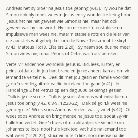
Andreas het sy broer na Jesus toe gebring (v.43). Hy wou hê dat
Simon ook bly moes wees in Jesus en sy wonderlike lering hoor.
Jesus het nie net geweet wie Simon is nie, maar het ook
geweet wat hy sou word. Hy sou nie meer ‘n onstabiele en
impulsiewe man wees nie, maar ‘n stabiele rots en die leier van
die apostels wat gehelp het om die Nuwe Testament te skryf
(v.43, Matteus 16:18, Efesiërs 2:20). Sy naam sou dus nie meer
Simon wees nie, maar Petrus of Cefas wat ‘rots’ beteken.
Vertel vir ander hoe wonderlik Jesus is. Bid, lees, luister, en
peins totdat dit in jou hart brand en jy nie anders kan as om vir
iemand te vertel nie. Deel dit met jou gesin en familie voordat
jy op ‘n sending uitreik na die buiteland toe gaan (v.42). In
Handelinge 2 het Petrus op een dag 3000 bekerings gesien.
Dalk is jy nie so nie. Dalk is jy soos Andreas wat individue na
Jesus toe bring (v.42, 6:8-9, 12:20-22). Dalk sê jy: ‘Ek weet nie
genoeg nie.’ Wees soos Andreas en deel wat jy weet (v.42). Of
wees soos Andreas en bring mense na Jesus toe, sodat
Hy
vir
hulle kan vertel. Gee ‘n boek of ‘n traktaatjie, sê vir hulle om
Johannes te lees, nooi hulle kerk toe, vat hulle na iemand toe
wat weet (12:20-22), stuur vir hulle ‘n link, nooi mense na die