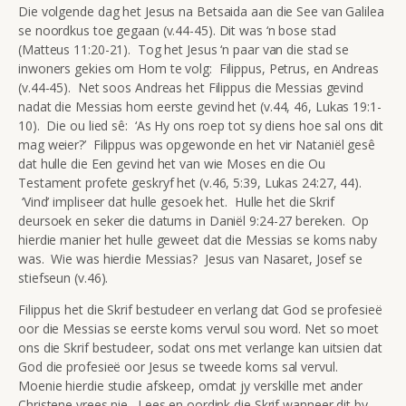
Die volgende dag het Jesus na Betsaida aan die See van Galilea
se noordkus toe gegaan (v.44-45). Dit was ‘n bose stad
(Matteus 11:20-21). Tog het Jesus ‘n paar van die stad se
inwoners gekies om Hom te volg: Filippus, Petrus, en Andreas
(v.44-45). Net soos Andreas het Filippus die Messias gevind
nadat die Messias hom eerste gevind het (v.44, 46, Lukas 19:1-
10). Die ou lied sê: ‘As Hy ons roep tot sy diens hoe sal ons dit
mag weier?’ Filippus was opgewonde en het vir Nataniël gesê
dat hulle die Een gevind het van wie Moses en die Ou
Testament profete geskryf het (v.46, 5:39, Lukas 24:27, 44).
‘Vind’ impliseer dat hulle gesoek het. Hulle het die Skrif
deursoek en seker die datums in Daniël 9:24-27 bereken. Op
hierdie manier het hulle geweet dat die Messias se koms naby
was. Wie was hierdie Messias? Jesus van Nasaret, Josef se
stiefseun (v.46).
Filippus het die Skrif bestudeer en verlang dat God se profesieë
oor die Messias se eerste koms vervul sou word. Net so moet
ons die Skrif bestudeer, sodat ons met verlange kan uitsien dat
God die profesieë oor Jesus se tweede koms sal vervul.
Moenie hierdie studie afskeep, omdat jy verskille met ander
Christene vrees nie. Lees en oordink die Skrif wanneer dit by