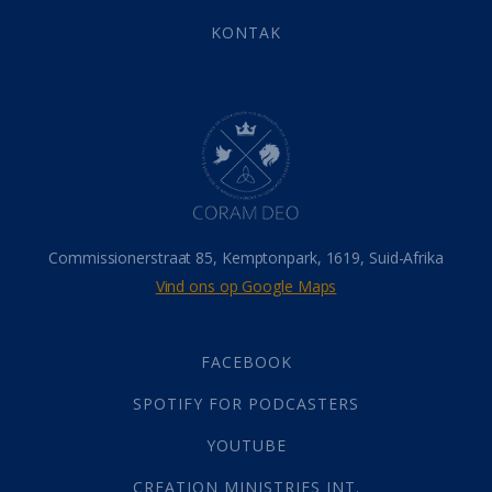
Eindtyd
(142)
KONTAK
Belonings
(4)
Dood
(26)
Hel
(21)
Hemel
(31)
Israel
(14)
Millennium
(1)
Oordeelsdag
(19)
Verheerlikte liggaam
(3)
Commissionerstraat 85, Kemptonpark, 1619, Suid-Afrika
Wederkoms
(27)
Vind ons op Google Maps
Gebed
(87)
Dankbaarheid
(5)
Die Onse Vader
(12)
FACEBOOK
Vas
(2)
SPOTIFY FOR PODCASTERS
God
(392)
Afgode
(23)
YOUTUBE
Tien Plae
(5)
CREATION MINISTRIES INT.