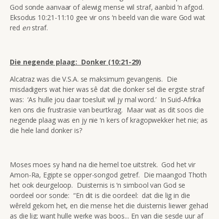
God sonde aanvaar of alewig mense wil straf, aanbid ‘n afgod.
Eksodus 10:21-11:10 gee vir ons ‘n beeld van die ware God wat
red
en
straf.
Die negende plaag: Donker (10:21-29)
Alcatraz was die V.S.A. se maksimum gevangenis. Die
misdadigers wat hier was sê dat die donker sel die ergste straf
was: ‘As hulle jou daar toesluit wil jy mal word.’ In Suid-Afrika
ken ons die frustrasie van beurtkrag. Maar wat as dit soos die
negende plaag was en jy nie ‘n kers of kragopwekker het nie; as
die hele land donker is?
Moses moes sy hand na die hemel toe uitstrek. God het vir
Amon-Ra, Egipte se opper-songod getref. Die maangod Thoth
het ook deurgeloop. Duisternis is ‘n simbool van God se
oordeel oor sonde: “En dit is die oordeel: dat die lig in die
wêreld gekom het, en die mense het die duisternis liewer gehad
as die lig; want hulle werke was boos... En van die sesde uur af