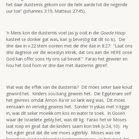
het daar duisternis gekom oor die hele aarde tot die negende
uur toe” (Johannes 3:19, Matteus 27:45).
‘n Mens kon die duisternis voel (as jy ooit in die
Goede Hoop
kasteel se donker gat was, kan jy bevestig dat dit so is). Die
drie dae in v.22 stem ooreen met die drie dae in 8:27: “Laat ons
drie dagreise ver die woestyn intrek, dat ons aan die HERE onse
God kan offer soos Hy ons sal beveel.” Farao het geweier en
nou het God hom vir drie dae met duisternis getref.
Wat was die effek van die duisternis? Dit moes seker baie koud
geword het. Kinders sou bang gewees het. Die Egiptenare self
het gevrees omdat Amon-Ra vir so lank weg was. Dit moes
eensaam en vervelig gewees het. Sonder ‘n yskas met ‘n liggie
in, was dit seker moeilik om kos en water te soek. In Gosen
waar die Israeliete gebly het, was dit lig. Farao het vir Moses
laat roep en gesê dat die kinders saam kon trek (v.24, 10). Hy
het egter gesê dat die vee moes agterbly. Moses was nie