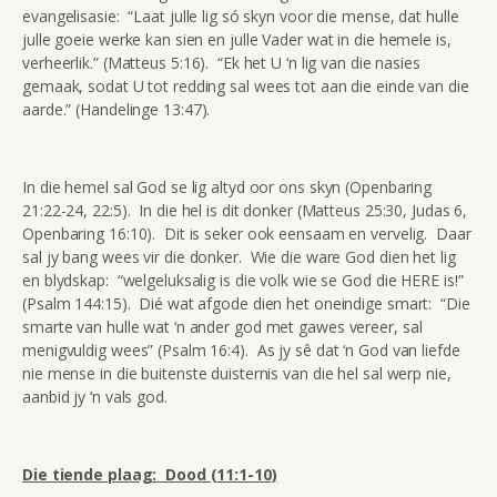
evangelisasie: “Laat julle lig só skyn voor die mense, dat hulle
julle goeie werke kan sien en julle Vader wat in die hemele is,
verheerlik.” (Matteus 5:16). “Ek het U ‘n lig van die nasies
gemaak, sodat U tot redding sal wees tot aan die einde van die
aarde.” (Handelinge 13:47).
In die hemel sal God se lig altyd oor ons skyn (Openbaring
21:22-24, 22:5). In die hel is dit donker (Matteus 25:30, Judas 6,
Openbaring 16:10). Dit is seker ook eensaam en vervelig. Daar
sal jy bang wees vir die donker. Wie die ware God dien het lig
en blydskap: “welgeluksalig is die volk wie se God die HERE is!”
(Psalm 144:15). Dié wat afgode dien het oneindige smart: “Die
smarte van hulle wat ‘n ander god met gawes vereer, sal
menigvuldig wees” (Psalm 16:4). As jy sê dat ‘n God van liefde
nie mense in die buitenste duisternis van die hel sal werp nie,
aanbid jy ‘n vals god.
Die tiende plaag: Dood (11:1-10)