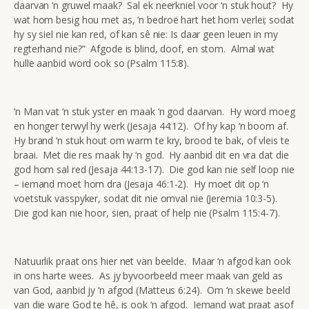
daarvan ‘n gruwel maak? Sal ek neerkniel voor ‘n stuk hout? Hy
wat hom besig hou met as, ‘n bedroë hart het hom verlei; sodat
hy sy siel nie kan red, of kan sê nie: Is daar geen leuen in my
regterhand nie?” Afgode is blind, doof, en stom. Almal wat
hulle aanbid word ook so (Psalm 115:8).
‘n Man vat ‘n stuk yster en maak ‘n god daarvan. Hy word moeg
en honger terwyl hy werk (Jesaja 44:12). Of hy kap ‘n boom af.
Hy brand ‘n stuk hout om warm te kry, brood te bak, of vleis te
braai. Met die res maak hy ‘n god. Hy aanbid dit en vra dat die
god hom sal red (Jesaja 44:13-17). Die god kan nie self loop nie
– iemand moet hom dra (Jesaja 46:1-2). Hy moet dit op ‘n
voetstuk vasspyker, sodat dit nie omval nie (Jeremia 10:3-5).
Die god kan nie hoor, sien, praat of help nie (Psalm 115:4-7).
Natuurlik praat ons hier net van beelde. Maar ‘n afgod kan ook
in ons harte wees. As jy byvoorbeeld meer maak van geld as
van God, aanbid jy ‘n afgod (Matteus 6:24). Om ‘n skewe beeld
van die ware God te hê, is ook ‘n afgod. Iemand wat praat asof