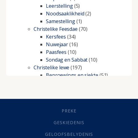
Leerstelling
(5)
Noodsaaklikheid
(2)
Samestelling
(1)
Christelike Feesdae
(70)
Kersfees
(34)
Nuwejaar
(16)
Paasfees
(10)
Sondag en Sabbat
(10)
Christelike lewe
(197)
Beproewings en siekte
(51)
Besluitneming
(6)
Dissipline
(10)
Geestelike Groei
(10)
Gehoorsaamheid
(6)
PREKE
Geld
(21)
Grys Areas
(4)
GESKIEDENIS
Hofsake
(2)
GELOOFSBELYDENIS
Lewensdoel
(3)