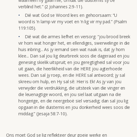
waarheen hy gaan nie, omdat die duisternis sy oë
verblind het.” (2 Johannes 2:9-11).
Dié wat God se Woord lees en gehoorsaam: “U
woord is ‘n lamp vir my voet en ‘n lig vir my pad.” (Psalm
119:105).
Dié wat die armes liefhet en versorg: “jou brood breek
vir hom wat honger het, en ellendiges, swerwelinge in die
huis inbring... As jy iemand sien wat naak is, dat jy hom
klee... Dan sal jou lig deurbreek soos die dageraad en jou
genesing skielik uitspruit; en jou geregtigheid sal voor jou
uit gaan, die heerlikheid van die HERE jou agterhoede
wees. Dan sal jy roep, en die HERE sal antwoord; jy sal
skreeu om hulp, en Hy sal sê: Hier is Ek! As jy van jou
verwyder die verdrukking, die uitsteek van die vinger en
die leuenagtige woord, en jou siel laat uitgaan na die
hongerige, en die neergeboë siel versadig; dan sal jou lig
opgaan in die duisternis en jou donkerheid wees soos die
middag.” (Jesaja 58:7-10).
Ons moet God se lig reflekteer deur goeie werke en