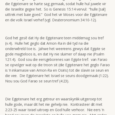
die Egiptenare se harte sag gemaak, sodat hulle hul juwele vir
die Israelite gegee het. So is Genesis 15:14 vervul: “hulle [sal]
uittrek met baie goed.” God het vir Moses voor die Egiptenare
en die volk Israel verhef (vgl. Deuteronomium 34:10-12).
God het gesê dat Hy die Egiptenare teen middernag sou tref
(v.4). Hulle het geglo dat Amon-Ra in dié tyd na die
onderwêreld toe is. Jahwe het weereens gewys dat Egipte se
gode magteloos is, en dat Hy nie sluimer of slaap nie (Psalm
121:4). God sou die eersgeborenes van Egipte tref: van Farao
se opvolger wat op die troon sit (die Egiptenare het geglo Farao
is ‘n inkarnasie van Amon-Ra en Osiris) tot die slavin se seun en
die vee. Die Egiptenare het Israel se seuns doodgemaak (1:22).
Nou sou God Farao se seun tref (4:23).
Die Egiptenare het erg getreur en waarskynlik uitgeroep tot
hulle gode, maar dit het nie gehelp nie. Kontrasteer dit met
2:23-25 waar Israel uitroep en God hulle verhoor. Nie eers ‘n