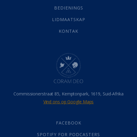
Selfondersoek
(1)
BEDIENINGS
Vervolging
(19)
LIDMAATSKAP
Werk
(22)
Eindtyd
(142)
KONTAK
Belonings
(4)
Dood
(26)
Hel
(21)
Hemel
(31)
Israel
(14)
Millennium
(1)
Oordeelsdag
(19)
Verheerlikte liggaam
(3)
Commissionerstraat 85, Kemptonpark, 1619, Suid-Afrika
Wederkoms
(27)
Vind ons op Google Maps
Gebed
(87)
Dankbaarheid
(5)
Die Onse Vader
(12)
FACEBOOK
Vas
(2)
SPOTIFY FOR PODCASTERS
God
(392)