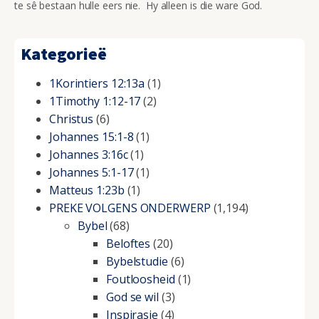
te sê bestaan hulle eers nie. Hy alleen is die ware God.
Kategorieë
1Korintiers 12:13a
(1)
1Timothy 1:12-17
(2)
Christus
(6)
Johannes 15:1-8
(1)
Johannes 3:16c
(1)
Johannes 5:1-17
(1)
Matteus 1:23b
(1)
PREKE VOLGENS ONDERWERP
(1,194)
Bybel
(68)
Beloftes
(20)
Bybelstudie
(6)
Foutloosheid
(1)
God se wil
(3)
Inspirasie
(4)