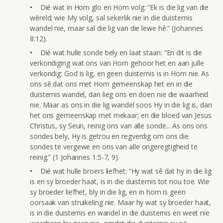
Dié wat in Hom glo en Hom volg: “Ek is die lig van die
wêreld; wie My volg, sal sekerlik nie in die duisternis
wandel nie, maar sal die lig van die lewe hê.” (Johannes
8:12).
Dié wat hulle sonde bely en laat staan: “En dit is die
verkondiging wat ons van Hom gehoor het en aan julle
verkondig: God is lig, en geen duisternis is in Hom nie. As
ons sê dat ons met Hom gemeenskap het en in die
duisternis wandel, dan lieg ons en doen nie die waarheid
nie. Maar as ons in die lig wandel soos Hy in die lig is, dan
het ons gemeenskap met mekaar; en die bloed van Jesus
Christus, sy Seun, reinig ons van alle sonde... As ons ons
sondes bely, Hy is getrou en regverdig om ons die
sondes te vergewe en ons van alle ongeregtigheid te
reinig.” (1 Johannes 1:5-7, 9).
Dié wat hulle broers liefhet: “Hy wat sê dat hy in die lig
is en sy broeder haat, is in die duisternis tot nou toe. Wie
sy broeder liefhet, bly in die lig, en in hom is geen
oorsaak van struikeling nie. Maar hy wat sy broeder haat,
is in die duisternis en wandel in die duisternis en weet nie