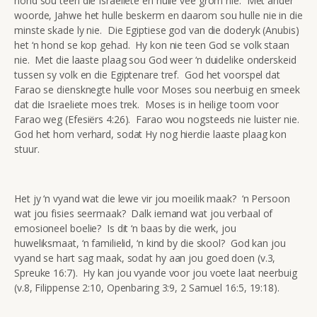
hond sou teen die Israeliete en hulle vee grom nie. Met ander
woorde, Jahwe het hulle beskerm en daarom sou hulle nie in die
minste skade ly nie. Die Egiptiese god van die doderyk (Anubis)
het ‘n hond se kop gehad. Hy kon nie teen God se volk staan
nie. Met die laaste plaag sou God weer ‘n duidelike onderskeid
tussen sy volk en die Egiptenare tref. God het voorspel dat
Farao se diensknegte hulle voor Moses sou neerbuig en smeek
dat die Israeliete moes trek. Moses is in heilige toorn voor
Farao weg (Efesiërs 4:26). Farao wou nogsteeds nie luister nie.
God het hom verhard, sodat Hy nog hierdie laaste plaag kon
stuur.
Het jy ‘n vyand wat die lewe vir jou moeilik maak? ‘n Persoon
wat jou fisies seermaak? Dalk iemand wat jou verbaal of
emosioneel boelie? Is dit ‘n baas by die werk, jou
huweliksmaat, ‘n familielid, ‘n kind by die skool? God kan jou
vyand se hart sag maak, sodat hy aan jou goed doen (v.3,
Spreuke 16:7). Hy kan jou vyande voor jou voete laat neerbuig
(v.8, Filippense 2:10, Openbaring 3:9, 2 Samuel 16:5, 19:18).