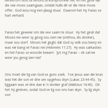
bereid om God se Woord te kompromeer nie, en het gesê dat
die vee moes saamgaan, omdat hulle dit vir die Here moes
offer. God wou nog een plaag stuur. Daarom het Hy Farao se
hart verhard.
Farao het geweier om die vee saam te stuur. Hy het gesê dat
Moses nie weer sy gesig sou sien nie (onthou, dis donker),
maar sou sterf. Moses het geglo dat God sy volk sou bevry en
was nie bang vir Farao nie (Hebreërs 11:27). Hy was sarkasties
en het Farao se woorde beaam: ‘Jy’s reg Farao – ek sal nie
weer jou gesig sien nie!’
Ons moet die lig van God se guns soek. Toe Jesus aan die kruis
was het die son vir drie ure opgehou skyn (Lukas 23:44-45). Sy
liggaam was vir drie dae in ‘n donker graf (Matteus 16:40). Dit
het Hy gedoen, sodat God se lig oor ons kan skyn. Sy lig skyn
oor: