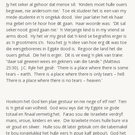
Jy het seker al gehoor dat mense sê: ‘Kinders moet hulle ouers
begrawe, nie andersom nie.’ Toe ek studeer het is een van my
mede-studente in ‘n ongeluk dood. Vier jaar later het ek haar
ma gebel om te hoor hoe dit gaan. Haar woorde was: ‘Dit sal
seker nooit goed gaan nie.’ ‘n Vierjarige kind is in my vriend se
arms dood. Hy het vir my gesê dat ‘n kind se begrafnis erger is
as ‘n grootmens s’n. Nou het jy ‘n idee van hoe erg dit was toe
die eersgeborenes in Egipte dood is. Regoor die land het die
ouers gehuil. Die hel is erger. Dit is vir ewig ‘n plek van trane:
“daar sal geween wees en gekners van die tande.” (Matteus
25:30). J.C. Ryle het gesê: ‘There is a place where there is some
tears – earth. There is a place where there is only tears – hell.
There is a place where there is no tears – heaven.’
Hoekom het God tien plae gestuur en nie nege of elf nie? Tien
is ‘n getal van volheid. God wou wys dat Hy Egipte se gode
totaal en finaal vernietig het. Farao sou die Israeliete verdryf:
mans, vroue, kinders en vee. Die Israeliete moes hulle bure vra
vir goud en silwer. Hulle sou dit later gebruik om die tabernakel
te bou (ongelukkig het hulle eers ‘n goue kalf gebou!). God het