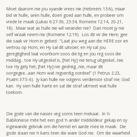
Moet daarom nie jou vyande vrees nie (Hebreërs 13:6), maar
bid vir hulle, seën hulle, doen goed aan hulle, en probeer om
vrede te maak (Lukas 6:27-36, 23:34, Romeine 12:14, 20-21,
18). Maar wat as hulle nie wíl verander nie? Dan moet jy nie
self wraak neem nie (Romeine 12:19). Los dit vir die Here; gee
die saak vir Hom in gebed: “Laat jou weg aan die HERE oor en
vertrou op Hom, en Hy sal dit uitvoer; en Hy sal jou
geregtigheid laat voortkom soos die lig en jou reg soos die
middag... toe Hy uitgeskel is, [het Hy] nie terug uitgeskel...nie;
toe Hy gely het, [het Hy] nie gedreig...nie, maar dit
oorgegee...aan Hom wat regverdig oordeel” (1 Petrus 2:23,
Psalm 37:5-6). Jy kan hulle nie volgens verdienste straf nie; God
kan. Hy sien hulle harte en sal die straf uitmeet wat hulle
toekom.
Die gode van die nasies veg soms teen mekaar. In ‘n
Babiloniese mite het een god ‘n ander middeldeur gekap en sy
ingewande gebruik om die hemel en aarde mee te maak. Die
gode staan nie ‘n kans teen die ware God nie. Om die waarheid