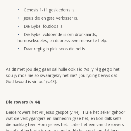
Genesis 1-11 geskiedenis is.
Jesus die enigste Verlosser is.
Die Bybel foutloos is.
Die Bybel voldoende is om dronkaards,
homoseksueles, en depressiewe mense te help.
Daar regtig 'n plek soos die hel is.
As dit met jou sleg gaan sal hulle ook sê: ‘As jy rég geglo het
sou jy mos nie so swaargekry het nie? Jou lyding bewys dat
God kwaad is vir jou.’ (v.43).
Die rowers (v.44)
Beide rowers het vir Jesus gespot (v.44). Hulle het seker gehoor
wat die verbygangers en Sanhedrin gesê het, en kon dalk selfs
die aanklag teen Hom gelees het. Later het een van die rowers
besef dat hy besig is om te sondig. Hy het verstaan dat Jesus