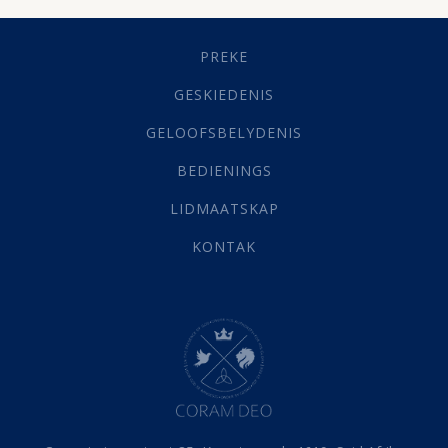
Geestelike Groei
(10)
Gehoorsaamheid
(6)
PREKE
Geld
(21)
Grys Areas
(4)
GESKIEDENIS
Hofsake
(2)
GELOOFSBELYDENIS
Lewensdoel
(3)
Selfondersoek
(1)
BEDIENINGS
Vervolging
(19)
LIDMAATSKAP
Werk
(22)
Eindtyd
(142)
KONTAK
Belonings
(4)
Dood
(26)
Hel
(21)
Hemel
(31)
Israel
(14)
Millennium
(1)
Oordeelsdag
(19)
Verheerlikte liggaam
(3)