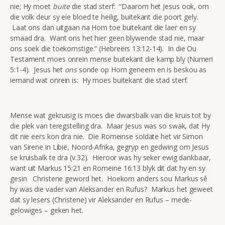
nie; Hy moet
buite
die stad sterf: “Daarom het Jesus ook, om
die volk deur sy eie bloed te heilig, buitekant die poort gely.
Laat ons dan uitgaan na Hom toe buitekant die laer en sy
smaad dra. Want ons het hier geen blywende stad nie, maar
ons soek die toekomstige.” (Hebreërs 13:12-14). In die Ou
Testament moes onrein mense buitekant die kamp bly (Numeri
5:1-4). Jesus het
ons
sonde op Hom geneem en is beskou as
iemand wat onrein is: Hy moes buitekant die stad sterf.
Mense wat gekruisig is moes die dwarsbalk van die kruis tot by
die plek van teregstelling dra. Maar Jesus was so swak, dat Hy
dit nie eers kon dra nie. Die Romeinse soldate het vir Simon
van Sirene in Libië, Noord-Afrika, gegryp en gedwing om Jesus
se kruisbalk te dra (v.32). Hieroor was hy seker ewig dankbaar,
want uit Markus 15:21 en Romeine 16:13 blyk dit dat hy en sy
gesin Christene geword het. Hoekom anders sou Markus sê
hy was die vader van Aleksander en Rufus? Markus het geweet
dat sy lesers (Christene) vir Aleksander en Rufus – mede-
gelowiges – geken het.