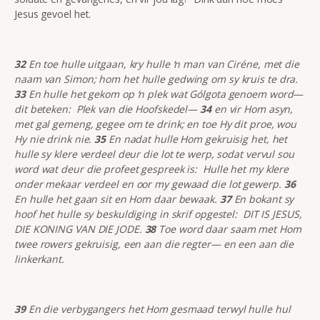
Jesus gevoel het.
32
En toe hulle uitgaan, kry hulle ‘n man van Ciréne, met die
naam van Simon; hom het hulle gedwing om sy kruis te dra.
33
En hulle het gekom op ‘n plek wat Gólgota genoem word—
dit beteken: Plek van die Hoofskedel—
34
en vir Hom asyn,
met gal gemeng, gegee om te drink; en toe Hy dit proe, wou
Hy nie drink nie.
35
En nadat hulle Hom gekruisig het, het
hulle sy klere verdeel deur die lot te werp, sodat vervul sou
word wat deur die profeet gespreek is: Hulle het my klere
onder mekaar verdeel en oor my gewaad die lot gewerp.
36
En hulle het gaan sit en Hom daar bewaak.
37
En bokant sy
hoof het hulle sy beskuldiging in skrif opgestel: DIT IS JESUS,
DIE KONING VAN DIE JODE.
38
Toe word daar saam met Hom
twee rowers gekruisig, een aan die regter— en een aan die
linkerkant.
39
En die verbygangers het Hom gesmaad terwyl hulle hul