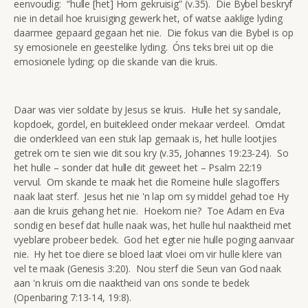
eenvoudig: “hulle [het] Hom gekruisig” (v.35). Die Bybel beskryf
nie in detail hoe kruisiging gewerk het, of watse aaklige lyding
daarmee gepaard gegaan het nie. Die fokus van die Bybel is op
sy emosionele en geestelike lyding. Óns teks brei uit op die
emosionele lyding; op die skande van die kruis.
Daar was vier soldate by Jesus se kruis. Hulle het sy sandale,
kopdoek, gordel, en buitekleed onder mekaar verdeel. Omdat
die onderkleed van een stuk lap gemaak is, het hulle lootjies
getrek om te sien wie dit sou kry (v.35, Johannes 19:23-24). So
het hulle – sonder dat hulle dit geweet het – Psalm 22:19
vervul. Om skande te maak het die Romeine hulle slagoffers
naak laat sterf. Jesus het nie 'n lap om sy middel gehad toe Hy
aan die kruis gehang het nie. Hoekom nie? Toe Adam en Eva
sondig en besef dat hulle naak was, het hulle hul naaktheid met
vyeblare probeer bedek. God het egter nie hulle poging aanvaar
nie. Hy het toe diere se bloed laat vloei om vir hulle klere van
vel te maak (Genesis 3:20). Nou sterf die Seun van God naak
aan 'n kruis om die naaktheid van ons sonde te bedek
(Openbaring 7:13-14, 19:8).