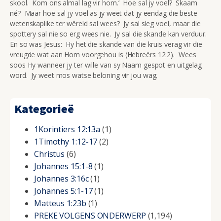
skool. Kom ons almal lag vir hom.’ Hoe sal jy voel? Skaam
né? Maar hoe sal jy voel as jy weet dat jy eendag die beste
wetenskaplike ter wêreld sal wees? Jy sal sleg voel, maar die
spottery sal nie so erg wees nie. Jy sal die skande kan verduur.
En so was Jesus: Hy het die skande van die kruis verag vir die
vreugde wat aan Hom voorgehou is (Hebreërs 12:2). Wees
soos Hy wanneer jy ter wille van sy Naam gespot en uitgelag
word. Jy weet mos watse beloning vir jou wag.
Kategorieë
1Korintiers 12:13a
(1)
1Timothy 1:12-17
(2)
Christus
(6)
Johannes 15:1-8
(1)
Johannes 3:16c
(1)
Johannes 5:1-17
(1)
Matteus 1:23b
(1)
PREKE VOLGENS ONDERWERP
(1,194)