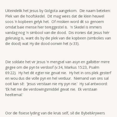
Uiteindelik het Jesus by Golgota aangekom. Die naam beteken:
Plek van die hoofskedel. Dit mag wees dat die klein heuwel
soos 'n kopbeen gelyk het. Of miskien word dit so genoem
omdat baie mense hier tereggestel is. 'n Skedel is immers
vandag nog 'n simbool van die dood. Dis ironies dat Jesus hiér
gekruisig is, want dis by die plek van die kopbeen (simbolies van
die dood) wat Hy die dood oorwin het (v.33).
Die soldate het vir Jesus 'n mengsel van asyn en galbitter mirre
gegee om die pyn te verdoof (v.34, Markus 15:23, Psalm
69:22). Hy het dit egter nie gevat nie. Hy het in ons plek gesterf
en wou dus die volle pyn en hel verduur. Niemand van ons sal
ooit kan sê: ‘Jesus verstaan nie my pyn nie.’ Hy sal antwoord:
‘Ek het nie die verdowingsmiddel gevat nie. Ek verstaan
heeltemal.’
Oor die fisiese lyding van die kruis self, sê die Bybelskrywers