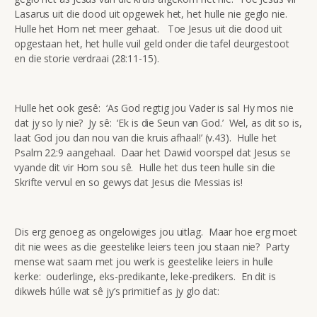
Lasarus uit die dood uit opgewek het, het hulle nie geglo nie.
Hulle het Hom net meer gehaat. Toe Jesus uit die dood uit
opgestaan het, het hulle vuil geld onder die tafel deurgestoot
en die storie verdraai (28:11-15).
Hulle het ook gesê: ‘As God regtig jou Vader is sal Hy mos nie
dat jy so ly nie? Jy sê: ‘Ek is die Seun van God.’ Wel, as dit so is,
laat God jou dan nou van die kruis afhaal!’ (v.43). Hulle het
Psalm 22:9 aangehaal. Daar het Dawid voorspel dat Jesus se
vyande dit vir Hom sou sê. Hulle het dus teen hulle sin die
Skrifte vervul en so gewys dat Jesus die Messias is!
Dis erg genoeg as ongelowiges jou uitlag. Maar hoe erg moet
dit nie wees as die geestelike leiers teen jou staan nie? Party
mense wat saam met jou werk is geestelike leiers in hulle
kerke: ouderlinge, eks-predikante, leke-predikers. En dit is
dikwels húlle wat sê jy’s primitief as jy glo dat: