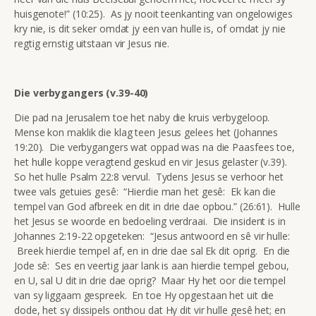
huisgenote!” (10:25). As jy nooit teenkanting van ongelowiges
kry nie, is dit seker omdat jy een van hulle is, of omdat jy nie
regtig ernstig uitstaan vir Jesus nie.
Die verbygangers (v.39-40)
Die pad na Jerusalem toe het naby die kruis verbygeloop.
Mense kon maklik die klag teen Jesus gelees het (Johannes
19:20). Die verbygangers wat oppad was na die Paasfees toe,
het hulle koppe veragtend geskud en vir Jesus gelaster (v.39).
So het hulle Psalm 22:8 vervul. Tydens Jesus se verhoor het
twee vals getuies gesê: “Hierdie man het gesê: Ek kan die
tempel van God afbreek en dit in drie dae opbou.” (26:61). Hulle
het Jesus se woorde en bedoeling verdraai. Die insident is in
Johannes 2:19-22 opgeteken: “Jesus antwoord en sê vir hulle:
Breek hierdie tempel af, en in drie dae sal Ek dit oprig. En die
Jode sê: Ses en veertig jaar lank is aan hierdie tempel gebou,
en U, sal U dit in drie dae oprig? Maar Hy het oor die tempel
van sy liggaam gespreek. En toe Hy opgestaan het uit die
dode, het sy dissipels onthou dat Hy dit vir hulle gesê het; en