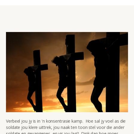
Verbeel jou jy is in 'n konsentrasie kamp. Hoe sal jy voel as die
soldate jou klere uittrek, jou naak ten toon stel voor die ander
soldate en gevangenes, en vir jou lag? Dink dan hoe moes