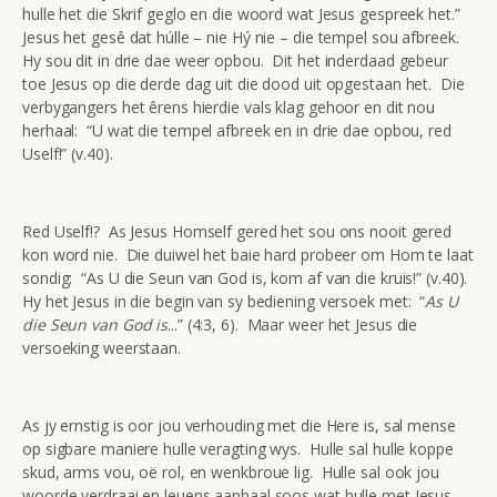
hulle het die Skrif geglo en die woord wat Jesus gespreek het.”
Jesus het gesê dat húlle – nie Hý nie – die tempel sou afbreek.
Hy sou dit in drie dae weer opbou. Dit het inderdaad gebeur
toe Jesus op die derde dag uit die dood uit opgestaan het. Die
verbygangers het êrens hierdie vals klag gehoor en dit nou
herhaal: “U wat die tempel afbreek en in drie dae opbou, red
Uself!” (v.40).
Red Uself!? As Jesus Homself gered het sou ons nooit gered
kon word nie. Die duiwel het baie hard probeer om Hom te laat
sondig: “As U die Seun van God is, kom af van die kruis!” (v.40).
Hy het Jesus in die begin van sy bediening versoek met: “
As U
die Seun van God is
...” (4:3, 6). Maar weer het Jesus die
versoeking weerstaan.
As jy ernstig is oor jou verhouding met die Here is, sal mense
op sigbare maniere hulle veragting wys. Hulle sal hulle koppe
skud, arms vou, oë rol, en wenkbroue lig. Hulle sal ook jou
woorde verdraai en leuens aanhaal soos wat hulle met Jesus