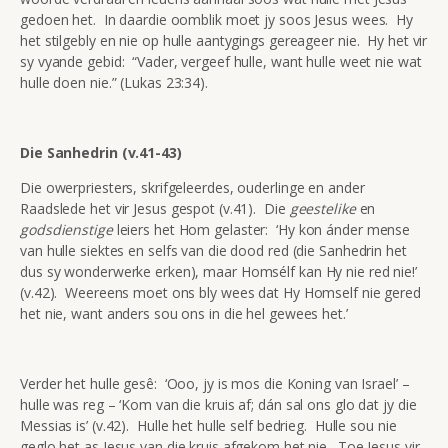
gedoen het. In daardie oomblik moet jy soos Jesus wees. Hy
het stilgebly en nie op hulle aantygings gereageer nie. Hy het vir
sy vyande gebid: “Vader, vergeef hulle, want hulle weet nie wat
hulle doen nie.” (Lukas 23:34).
Die Sanhedrin (v.41-43)
Die owerpriesters, skrifgeleerdes, ouderlinge en ander
Raadslede het vir Jesus gespot (v.41). Die
geestelike
en
godsdienstige
leiers het Hom gelaster: ‘Hy kon ánder mense
van hulle siektes en selfs van die dood red (die Sanhedrin het
dus sy wonderwerke erken), maar Homsélf kan Hy nie red nie!’
(v.42). Weereens moet ons bly wees dat Hy Homself nie gered
het nie, want anders sou ons in die hel gewees het.’
Verder het hulle gesê: ‘Ooo, jy is mos die Koning van Israel’ –
hulle was reg – ‘Kom van die kruis af; dán sal ons glo dat jy die
Messias is’ (v.42). Hulle het hulle self bedrieg. Hulle sou nie
geglo het as Jesus van die kruis afgekom het nie. Toe Jesus vir