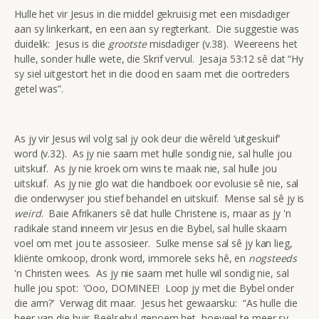
Hulle het vir Jesus in die middel gekruisig met een misdadiger
aan sy linkerkant, en een aan sy regterkant. Die suggestie was
duidelik: Jesus is die
grootste
misdadiger (v.38). Weereens het
hulle, sonder hulle wete, die Skrif vervul. Jesaja 53:12 sê dat “Hy
sy siel uitgestort het in die dood en saam met die oortreders
getel was”.
As jy vir Jesus wil volg sal jy ook deur die wêreld ‘uitgeskuif’
word (v.32). As jy nie saam met hulle sondig nie, sal hulle jou
uitskuif. As jy nie kroek om wins te maak nie, sal hulle jou
uitskuif. As jy nie glo wat die handboek oor evolusie sê nie, sal
die onderwyser jou stief behandel en uitskuif. Mense sal sê jy is
weird
. Baie Afrikaners sê dat hulle Christene is, maar as jy 'n
radikale stand inneem vir Jesus en die Bybel, sal hulle skaam
voel om met jou te assosieer. Sulke mense sal sê jy kan lieg,
kliënte omkoop, dronk word, immorele seks hê, en
nogsteeds
'n Christen wees. As jy nie saam met hulle wil sondig nie, sal
hulle jou spot: ‘Ooo, DOMINEE! Loop jy met die Bybel onder
die arm?’ Verwag dit maar. Jesus het gewaarsku: “As hulle die
heer van die huis Beëlsebul genoem het, hoeveel te meer sy