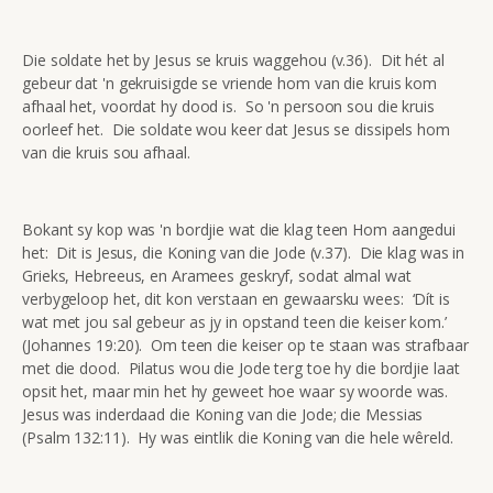
Die soldate het by Jesus se kruis waggehou (v.36). Dit hét al
gebeur dat 'n gekruisigde se vriende hom van die kruis kom
afhaal het, voordat hy dood is. So 'n persoon sou die kruis
oorleef het. Die soldate wou keer dat Jesus se dissipels hom
van die kruis sou afhaal.
Bokant sy kop was 'n bordjie wat die klag teen Hom aangedui
het: Dit is Jesus, die Koning van die Jode (v.37). Die klag was in
Grieks, Hebreeus, en Aramees geskryf, sodat almal wat
verbygeloop het, dit kon verstaan en gewaarsku wees: ‘Dít is
wat met jou sal gebeur as jy in opstand teen die keiser kom.’
(Johannes 19:20). Om teen die keiser op te staan was strafbaar
met die dood. Pilatus wou die Jode terg toe hy die bordjie laat
opsit het, maar min het hy geweet hoe waar sy woorde was.
Jesus was inderdaad die Koning van die Jode; die Messias
(Psalm 132:11). Hy was eintlik die Koning van die hele wêreld.