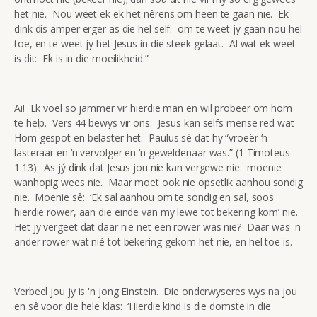
het nie. Nou weet ek ek het nêrens om heen te gaan nie. Ek
dink dis amper erger as die hel self: om te weet jy gaan nou hel
toe, en te weet jy het Jesus in die steek gelaat. Al wat ek weet
is dit: Ek is in die moeilikheid.”
Ai! Ek voel so jammer vir hierdie man en wil probeer om hom
te help. Vers 44 bewys vir ons: Jesus kan selfs mense red wat
Hom gespot en belaster het. Paulus sê dat hy “vroeër ‘n
lasteraar en ‘n vervolger en ‘n geweldenaar was.” (1 Timoteus
1:13). As jý dink dat Jesus jou nie kan vergewe nie: moenie
wanhopig wees nie. Maar moet ook nie opsetlik aanhou sondig
nie. Moenie sê: ‘Ek sal aanhou om te sondig en sal, soos
hierdie rower, aan die einde van my lewe tot bekering kom’ nie.
Het jy vergeet dat daar nie net een rower was nie? Daar was 'n
ander rower wat nié tot bekering gekom het nie, en hel toe is.
Verbeel jou jy is 'n jong Einstein. Die onderwyseres wys na jou
en sê voor die hele klas: ‘Hierdie kind is die domste in die