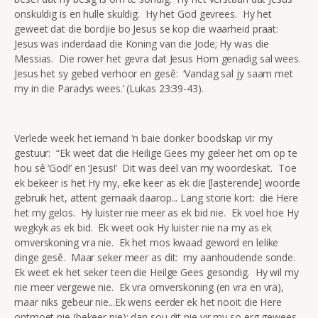
onskuldig is en hulle skuldig. Hy het God gevrees. Hy het
geweet dat die bordjie bo Jesus se kop die waarheid praat:
Jesus was inderdaad die Koning van die Jode; Hy was die
Messias. Die rower het gevra dat Jesus Hom genadig sal wees.
Jesus het sy gebed verhoor en gesê: ‘Vandag sal jy saam met
my in die Paradys wees.’ (Lukas 23:39-43).
Verlede week het iemand 'n baie donker boodskap vir my
gestuur: “Ek weet dat die Heilige Gees my geleer het om op te
hou sê ‘God!’ en ‘Jesus!’ Dit was deel van my woordeskat. Toe
ek bekeer is het Hy my, elke keer as ek die [lasterende] woorde
gebruik het, attent gemaak daarop... Lang storie kort: die Here
het my gelos. Hy luister nie meer as ek bid nie. Ek voel hoe Hy
wegkyk as ek bid. Ek weet ook Hy luister nie na my as ek
omverskoning vra nie. Ek het mos kwaad geword en lelike
dinge gesê. Maar seker meer as dit: my aanhoudende sonde.
Ek weet ek het seker teen die Heilge Gees gesondig. Hy wil my
nie meer vergewe nie. Ek vra omverskoning (en vra en vra),
maar niks gebeur nie...Ek wens eerder ek het nooit die Here
ontmoet nie (bekeer nie); dan sou dit nie vir my so erg gewees