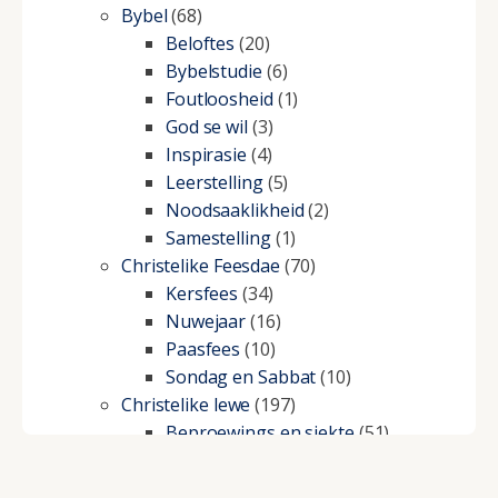
Bybel
(68)
Beloftes
(20)
Bybelstudie
(6)
Foutloosheid
(1)
God se wil
(3)
Inspirasie
(4)
Leerstelling
(5)
Noodsaaklikheid
(2)
Samestelling
(1)
Christelike Feesdae
(70)
Kersfees
(34)
Nuwejaar
(16)
Paasfees
(10)
Sondag en Sabbat
(10)
Christelike lewe
(197)
Beproewings en siekte
(51)
Besluitneming
(6)
Dissipline
(10)