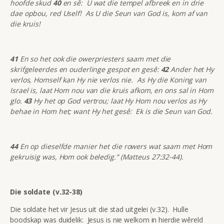
hoofde skud
40
en sê: U wat die tempel afbreek en in drie
dae opbou, red Uself! As U die Seun van God is, kom af van
die kruis!
41
En so het ook die owerpriesters saam met die
skrifgeleerdes en ouderlinge gespot en gesê:
42
Ander het Hy
verlos, Homself kan Hy nie verlos nie. As Hy die Koning van
Israel is, laat Hom nou van die kruis afkom, en ons sal in Hom
glo.
43
Hy het op God vertrou; laat Hy Hom nou verlos as Hy
behae in Hom het; want Hy het gesê: Ek is die Seun van God.
44
En op dieselfde manier het die rowers wat saam met Hom
gekruisig was, Hom ook beledig.” (Matteus 27:32-44).
Die soldate (v.32-38)
Die soldate het vir Jesus uit die stad uitgelei (v.32). Hulle
boodskap was duidelik: Jesus is nie welkom in hierdie wêreld