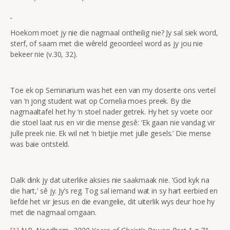
Hoekom moet jy nie die nagmaal ontheilig nie? Jy sal siek word,
sterf, of saam met die wêreld geoordeel word as jy jou nie
bekeer nie (v.30, 32).
Toe ek op Seminarium was het een van my dosente ons vertel
van ‘n jong student wat op Cornelia moes preek. By die
nagmaaltafel het hy ‘n stoel nader getrek. Hy het sy voete oor
die stoel laat rus en vir die mense gesê: ‘Ek gaan nie vandag vir
julle preek nie. Ek wil net ‘n bietjie met julle gesels.’ Die mense
was baie ontsteld.
Dalk dink jy dat uiterlike aksies nie saakmaak nie. ‘God kyk na
die hart,’ sê jy. Jy’s reg. Tog sal iemand wat in sy hart eerbied en
liefde het vir Jesus en die evangelie, dit uiterlik wys deur hoe hy
met die nagmaal omgaan.