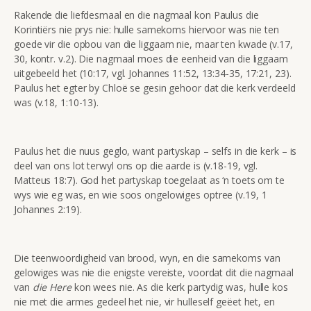
Rakende die liefdesmaal en die nagmaal kon Paulus die
Korintiërs nie prys nie: hulle samekoms hiervoor was nie ten
goede vir die opbou van die liggaam nie, maar ten kwade (v.17,
30, kontr. v.2). Die nagmaal moes die eenheid van die liggaam
uitgebeeld het (10:17, vgl. Johannes 11:52, 13:34-35, 17:21, 23).
Paulus het egter by Chloë se gesin gehoor dat die kerk verdeeld
was (v.18, 1:10-13).
Paulus het die nuus geglo, want partyskap – selfs in die kerk – is
deel van ons lot terwyl ons op die aarde is (v.18-19, vgl.
Matteus 18:7). God het partyskap toegelaat as ‘n toets om te
wys wie eg was, en wie soos ongelowiges optree (v.19, 1
Johannes 2:19).
Die teenwoordigheid van brood, wyn, en die samekoms van
gelowiges was nie die enigste vereiste, voordat dit die nagmaal
van
die
Here
kon wees nie. As die kerk partydig was, hulle kos
nie met die armes gedeel het nie, vir hulleself geëet het, en