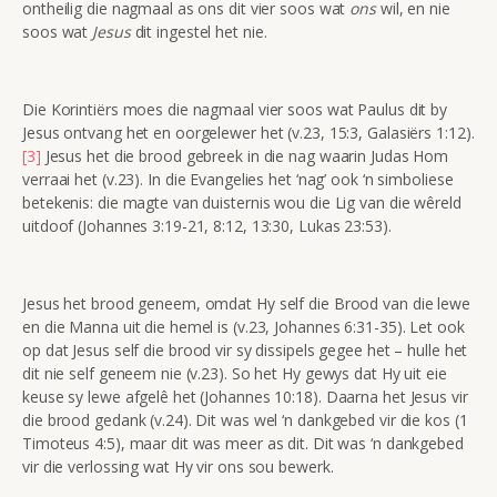
ontheilig die nagmaal as ons dit vier soos wat
ons
wil, en nie
soos wat
Jesus
dit ingestel het nie.
Die Korintiërs moes die nagmaal vier soos wat Paulus dit by
Jesus ontvang het en oorgelewer het (v.23, 15:3, Galasiërs 1:12).
[3]
Jesus het die brood gebreek in die nag waarin Judas Hom
verraai het (v.23). In die Evangelies het ‘nag’ ook ‘n simboliese
betekenis: die magte van duisternis wou die Lig van die wêreld
uitdoof (Johannes 3:19-21, 8:12, 13:30, Lukas 23:53).
Jesus het brood geneem, omdat Hy self die Brood van die lewe
en die Manna uit die hemel is (v.23, Johannes 6:31-35). Let ook
op dat Jesus self die brood vir sy dissipels gegee het – hulle het
dit nie self geneem nie (v.23). So het Hy gewys dat Hy uit eie
keuse sy lewe afgelê het (Johannes 10:18). Daarna het Jesus vir
die brood gedank (v.24). Dit was wel ‘n dankgebed vir die kos (1
Timoteus 4:5), maar dit was meer as dit. Dit was ‘n dankgebed
vir die verlossing wat Hy vir ons sou bewerk.