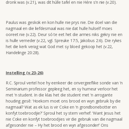
dronk was (v.21), was dit húlle tafel en nie Hére s’n nie (v.20).
Paulus was geskok en kon hulle nie prys nie. Die doel van die
nagmaal en die liefdesmaal was nie dat hulle hulself moes
ooreet nie (v.22). Deur só te eet het die armes niks gekry nie en
is hulle verneder (v.22, vgl. Spreuke 17:5, Jakobus 2:6). Die rykes
het die kerk verag wat God met sy bloed gekoop het (v.22,
Handelinge 20:28).
Instelling (v.23-26)
R.C. Sproul vertel hoe hy eenkeer die onvergeeflike sonde van ‘n
Seminarium professor gepleeg het, en sy humeur verloor het
met ‘n student. In die klas het die student met ‘n arrogante
houding gesê: ‘Hoekom moet ons brood en wyn gebruik by die
nagmaal? Wat as ek lus is vir Coke en ‘n grondbonebotter en
konfyt toebroodjie?’ Sproul het sy stem verhef: ‘Want Jesus het
nie Coke en konfyt toebroodjies vir die gebruik van die nagmaal
afgesonder nie – Hy het brood en wyn afgesonder!’ Ons