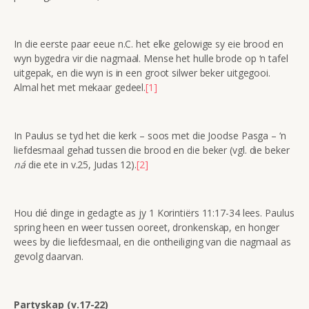
In die eerste paar eeue n.C. het elke gelowige sy eie brood en
wyn bygedra vir die nagmaal. Mense het hulle brode op ‘n tafel
uitgepak, en die wyn is in een groot silwer beker uitgegooi.
Almal het met mekaar gedeel.
[1]
In Paulus se tyd het die kerk – soos met die Joodse Pasga – ‘n
liefdesmaal gehad tussen die brood en die beker (vgl. die beker
ná
die ete in v.25, Judas 12).
[2]
Hou dié dinge in gedagte as jy 1 Korintiërs 11:17-34 lees. Paulus
spring heen en weer tussen ooreet, dronkenskap, en honger
wees by die liefdesmaal, en die ontheiliging van die nagmaal as
gevolg daarvan.
Partyskap (v.17-22)