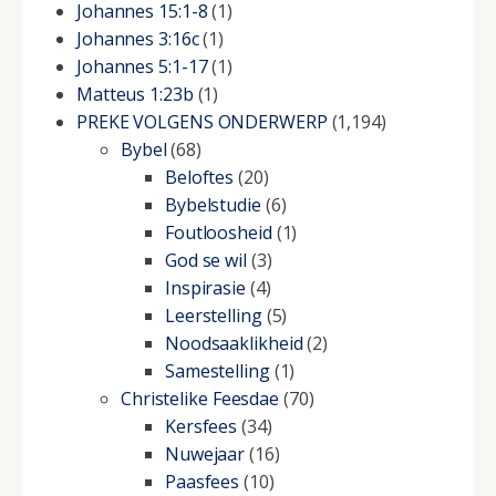
Johannes 15:1-8
(1)
Johannes 3:16c
(1)
Johannes 5:1-17
(1)
Matteus 1:23b
(1)
PREKE VOLGENS ONDERWERP
(1,194)
Bybel
(68)
Beloftes
(20)
Bybelstudie
(6)
Foutloosheid
(1)
God se wil
(3)
Inspirasie
(4)
Leerstelling
(5)
Noodsaaklikheid
(2)
Samestelling
(1)
Christelike Feesdae
(70)
Kersfees
(34)
Nuwejaar
(16)
Paasfees
(10)