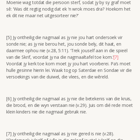
Moenie wag totdat die persoon sterf, sodat jy by sy graf moet
sê: ‘Was dit regtig nodig dat ek ‘n wrok moes dra? Hoekom het
ek dit nie maar net uitgesorteer nie?’
[5] Jy ontheilig die nagmaal as jy nie jou hart ondersoek vir
sonde nie; as jy nie berou het, jou sonde bely, dit haat, en
daarmee ophou nie (v.28, 5:11). ‘Trek jouself aan in die spieël
van die Skrif, voordat jy na die nagmaaltafel toe kom.’
[7]
Voordat jy kerk toe kom moet jy jou hart voorberei. Pa’s moet
hulle gesinne hierin lei. Waak tog op Saterdae en Sondae vir die
versoekings van die duiwel, die vlees, en die wêreld.
[6] Jy ontheilig die nagmaal as jy nie die betekenis van die kruis,
die brood, en die wyn verstaan nie (v.29). Juis om dié rede moet
klein kinders nie die nagmaal gebruik nie.
[7] Jy ontheilig die nagmaal as jy nie gered is nie (v.28).