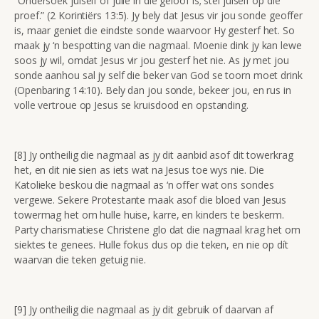
“Ondersoek julself of julle in die geloof is; stel julself op die
proef.” (2 Korintiërs 13:5). Jy bely dat Jesus vir jou sonde geoffer
is, maar geniet die eindste sonde waarvoor Hy gesterf het. So
maak jy ‘n bespotting van die nagmaal. Moenie dink jy kan lewe
soos jy wil, omdat Jesus vir jou gesterf het nie. As jy met jou
sonde aanhou sal jy self die beker van God se toorn moet drink
(Openbaring 14:10). Bely dan jou sonde, bekeer jou, en rus in
volle vertroue op Jesus se kruisdood en opstanding.
[8] Jy ontheilig die nagmaal as jy dit aanbid asof dit towerkrag
het, en dit nie sien as iets wat na Jesus toe wys nie. Die
Katolieke beskou die nagmaal as ‘n offer wat ons sondes
vergewe. Sekere Protestante maak asof die bloed van Jesus
towermag het om hulle huise, karre, en kinders te beskerm.
Party charismatiese Christene glo dat die nagmaal krag het om
siektes te genees. Hulle fokus dus op die teken, en nie op dít
waarvan die teken getuig nie.
[9] Jy ontheilig die nagmaal as jy dit gebruik of daarvan af