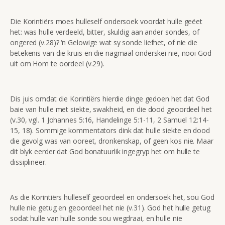
Die Korintiërs moes hulleself ondersoek voordat hulle geëet
het: was hulle verdeeld, bitter, skuldig aan ander sondes, of
ongered (v.28)? ‘n Gelowige wat sy sonde liefhet, of nie die
betekenis van die kruis en die nagmaal onderskei nie, nooi God
uit om Hom te oordeel (v.29).
Dis juis omdat die Korintiërs hierdie dinge gedoen het dat God
baie van hulle met siekte, swakheid, en die dood geoordeel het
(v.30, vgl. 1 Johannes 5:16, Handelinge 5:1-11, 2 Samuel 12:14-
15, 18). Sommige kommentators dink dat hulle siekte en dood
die gevolg was van ooreet, dronkenskap, of geen kos nie. Maar
dit blyk eerder dat God bonatuurlik ingegryp het om hulle te
dissiplineer.
As die Korintiërs hulleself geoordeel en ondersoek het, sou God
hulle nie getug en geoordeel het nie (v.31). God het hulle getug
sodat hulle van hulle sonde sou wegdraai, en hulle nie