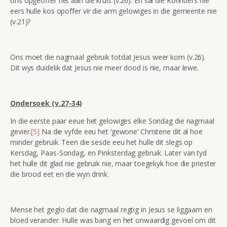
ons opgeoffer het aan die kruis (v.26). En sal die Korintiërs nie
eers hulle kos opoffer vir die arm gelowiges in die gemeente nie
(v.21)?
Ons moet die nagmaal gebruik totdat Jesus weer kom (v.26).
Dit wys duidelik dat Jesus nie meer dood is nie, maar lewe.
Ondersoek (v.27-34)
In die eerste paar eeue het gelowiges elke Sondag die nagmaal
gevier.
[5]
Na die vyfde eeu het ‘gewone’ Christene dit al hoe
minder gebruik. Teen die sesde eeu het hulle dit slegs op
Kersdag, Paas-Sondag, en Pinksterdag gebruik. Later van tyd
het hulle dit glad nie gebruik nie, maar toegekyk hoe die priester
die brood eet en die wyn drink.
Mense het geglo dat die nagmaal regtig in Jesus se liggaam en
bloed verander. Hulle was bang en het onwaardig gevoel om dit