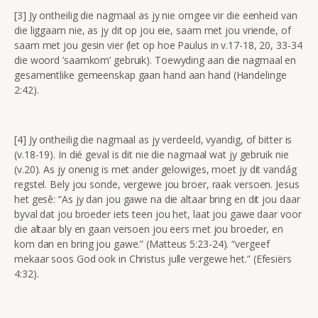
[3] Jy ontheilig die nagmaal as jy nie omgee vir die eenheid van
die liggaam nie, as jy dit op jou eie, saam met jou vriende, of
saam met jou gesin vier (let op hoe Paulus in v.17-18, 20, 33-34
die woord ‘saamkom’ gebruik). Toewyding aan die nagmaal en
gesamentlike gemeenskap gaan hand aan hand (Handelinge
2:42).
[4] Jy ontheilig die nagmaal as jy verdeeld, vyandig, of bitter is
(v.18-19). In dié geval is dit nie die nagmaal wat jy gebruik nie
(v.20). As jy onenig is met ander gelowiges, moet jy dit vandág
regstel. Bely jou sonde, vergewe jou broer, raak versoen. Jesus
het gesê: “As jy dan jou gawe na die altaar bring en dit jou daar
byval dat jou broeder iets teen jou het, laat jou gawe daar voor
die altaar bly en gaan versoen jou eers met jou broeder, en
kom dan en bring jou gawe.” (Matteus 5:23-24). “vergeef
mekaar soos God ook in Christus julle vergewe het.” (Efesiërs
4:32).