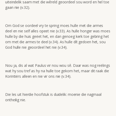
uiteindelik saam met die wêreld geoordeel sou word en hel toe
gaan nie (v.32).
Om God se oordeel vry te spring moes hulle met die armes
deel en nie self alles opeet nie (v.33). As hulle honger was moes
hulle by die huis geëet het, en dan genoeg kerk toe gebring het
om met die armes te deel (v.34). As hulle dít gedoen het, sou
God hulle nie geoordeel het nie (v.34).
Nou ja, dis al wat Paulus vir nou wou sê. Daar was nog reëlings
wat hy sou tref as hy na hulle toe gekom het, maar dit raak die
Korintiërs alleen en nie vir ons nie (v.34).
Die les uit hierdie hoofstuk is duidelik: moenie die nagmaal
ontheilig nie.