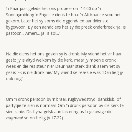
‘n Paar jaar gelede het ons probeer om 14:00 op ‘n
Sondagmiddag ‘n Engelse diens te hou. ‘n Afrikaanse vrou het
gekom. Later het sy soms die oggend- en aanddienste
bygewoon. By een aanddiens het sy die preek onderbreek: ‘Ja, is
pastoor!... Amen!... Ja, is so!...’
Na die diens het ons gesien sy is dronk. My vriend het vir haar
gesê: ‘Jy is altyd welkom by die kerk, maar jy moenie dronk
wees en die res steur nie.’ Deur haar sterk drank asem het sy
gesê: ‘Ek is nie dronk nie.’ My vriend se reaksie was: ‘Dan lieg jy
ook nog!’
Om ‘n dronk persoon by ‘n braai, rugbywedstryd, dansklub, of
partytjie te sien is normaal. Om ‘n dronk persoon by die kerk te
sien is nie. Dis byna gelyk aan lastering as ‘n gelowige die
nagmaal
so ontheilig (v.17-22).