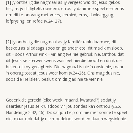
[1] Jy ontheilig die nagmaal as jy vergeet wat dit Jesus gekos
het, as jy dit ligtelik opneem, en as jy daarmee speel eerder as
om dit te ontvang met vrees, eerbied, erns, danksegging,
lofprysing, en liefde (v.24, 27).
[2] Jy ontheilig die nagmaal as jy familiêr raak daarmee, dit
beskou as alledaags soos enige ander ete, dit maklik misloop,
dit – soos Arthur Pink – vir lang tye nie gebruik nie. Onthou dat
dit Jesus se sterwenswens was: eet hierdie brood en drink die
beker tot my gedagtenis. Die nagmaal is nie ‘n opsie nie, maar
‘n opdrag totdat Jesus weer kom (v.24-26). Ons mag dus nie,
soos die Heilsleer, besluit om dit glad nie te vier nie.
Gedenk dit gereeld (elke week, maand, kwartaal?) sodat jy
daardeur Jesus se kruisdood vir jou sondes kan onthou (v.26,
Handelinge 2:42, 46). Dit sal jou help om nie met sonde te speel
nie, maar ook dat jy nie moedeloos word en daarin wegsink nie.