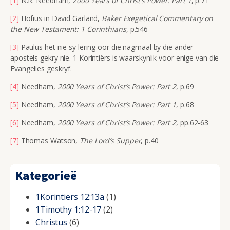
[1]
N.R. Needham,
2000 Years of Christ’s Power: Part 1
, p.71
[2]
Hofius in David Garland,
Baker Exegetical Commentary on
the New Testament: 1 Corinthians
, p.546
[3]
Paulus het nie sy lering oor die nagmaal by die ander
apostels gekry nie. 1 Korintiërs is waarskynlik voor enige van die
Evangelies geskryf.
[4]
Needham,
2000 Years of Christ’s Power: Part 2
, p.69
[5]
Needham,
2000 Years of Christ’s Power: Part 1
, p.68
[6]
Needham,
2000 Years of Christ’s Power: Part 2
, pp.62-63
[7]
Thomas Watson,
The Lord’s Supper
, p.40
Kategorieë
1Korintiers 12:13a
(1)
1Timothy 1:12-17
(2)
Christus
(6)