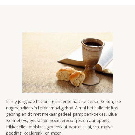
In my jong dae het ons gemeente ná elke eerste Sondag se
nagmaaldiens ‘n liefdesmaal gehad. Almal het hulle eie kos
gebring en dit met mekaar gedeel: pampoenkoekies, Blue
Bonnet rys, gebraaide hoenderboudjies en aartappels,
frikkadelle, koolslaai, groenslaai, wortel slaai, vla, malva
poeding, koeldrank, en meer.