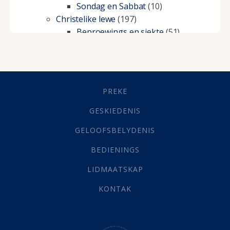
Sondag en Sabbat
(10)
Christelike lewe
(197)
Beproewings en siekte
(51)
Besluitneming
(6)
Dissipline
(10)
Geestelike Groei
(10)
Gehoorsaamheid
(6)
PREKE
Geld
(21)
Grys Areas
(4)
GESKIEDENIS
Hofsake
(2)
GELOOFSBELYDENIS
Lewensdoel
(3)
Selfondersoek
(1)
BEDIENINGS
Vervolging
(19)
LIDMAATSKAP
Werk
(22)
Eindtyd
(142)
KONTAK
Belonings
(4)
Dood
(26)
Hel
(21)