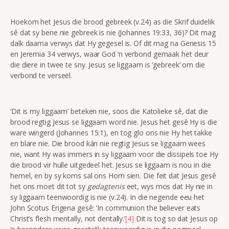
Hoekom het Jesus die brood gebreek (v.24) as die Skrif duidelik
sê dat sy bene nie gebreek is nie (Johannes 19:33, 36)? Dit mag
dalk daarna verwys dat Hy gegesel is. Of dit mag na Genesis 15
en Jeremia 34 verwys, waar God ‘n verbond gemaak het deur
die diere in twee te sny. Jesus se liggaam is ‘gebreek’ om die
verbond te verseël.
‘Dit is my liggaam’ beteken nie, soos die Katolieke sê, dat die
brood regtig Jesus se liggaam word nie. Jesus het gesê Hy is die
ware wingerd (Johannes 15:1), en tog glo ons nie Hy het takke
en blare nie. Die brood kán nie regtig Jesus se liggaam wees
nie, want Hy was immers in sy liggaam voor die dissipels toe Hy
die brood vir hulle uitgedeel het. Jesus se liggaam is nou in die
hemel, en by sy koms sal ons Hom sien. Die feit dat Jesus gesê
het ons moet dit tot sy
gedagtenis
eet, wys mos dat Hy nie in
sy liggaam teenwoordig is nie (v.24). In die negende eeu het
John Scotus Erigena gesê: ‘In communion the believer eats
Christ’s flesh mentally, not dentally.’
[4]
Dit is tog so dat Jesus op