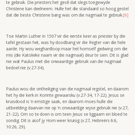
te gebruik. Die priesters het gesê dat slegs toegewyde
Christene kan deelneem. Hulle het die standaard so hoog gestel
dat die beste Christene bang was om die nagmaal te gebruik.
[6]
Toe Martin Luther in 1507 vir die eerste keer as priester by die
tafel gestaan het, was hy doodbang vir die Regter van die hele
aarde. Hy wou weghardloop maar het homself gedwing om die
mis (die Katolieke naam vir die nagmaal) deur te sien. Dit is glad
nie wat Paulus met die onwaardige gebruik van die nagmaal
bedoel nie (v.27-34).
Paulus wou die ontheiliging van die nagmaal regstel, en daarom
het hy die kerk in Korinte gewaarsku (v.27-34, 17-22). Jesus se
kruisdood is ‘n ernstige saak, en daarom moes hulle die
uitbeelding daarvan nie op ‘n onwaardige wyse gebruik nie (v.27,
21-22). Om so te doen is om teen Jesus se liggaam en bloed te
sondig. Dit is asof jy Hom weer kruisig (v.27, Hebreërs 6:6,
10:26, 29).