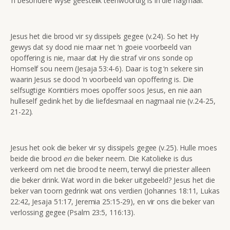
‘n besondere wyse geestelik teenwoordig is in die nagmaal.
Jesus het die brood vir sy dissipels gegee (v.24). So het Hy
gewys dat sy dood nie maar net ‘n goeie voorbeeld van
opoffering is nie, maar dat Hy die straf vir ons sonde op
Homself sou neem (Jesaja 53:4-6). Daar is tog ‘n sekere sin
waarin Jesus se dood ‘n voorbeeld van opoffering is. Die
selfsugtige Korintiërs moes opoffer soos Jesus, en nie aan
hulleself gedink het by die liefdesmaal en nagmaal nie (v.24-25,
21-22).
Jesus het ook die beker vir sy dissipels gegee (v.25). Hulle moes
beide die brood
en
die beker neem. Die Katolieke is dus
verkeerd om net die brood te neem, terwyl die priester alleen
die beker drink. Wat word in die beker uitgebeeld? Jesus het die
beker van toorn gedrink wat ons verdien (Johannes 18:11, Lukas
22:42, Jesaja 51:17, Jeremia 25:15-29), en vir ons die beker van
verlossing gegee (Psalm 23:5, 116:13).