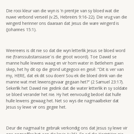
Die rooi kleur van die wyn is ‘n prentjie van sy bloed wat die
nuwe verbond verseël (v.25, Hebreërs 9:16-22). Die vrug van die
wingerd herinner ons daaraan dat Jesus die ware wingerd is
(Johannes 15:1).
Weereens is dit nie so dat die wyn letterlik Jesus se bloed word
nie (‘transsubstansiasie’ is die groot woord). Toe Dawid se
manne hulle lewens waag en vir hom water in Betlehem gaan
skep, het hy dit op die grond uitgegooi en gesê: “Dit is ver van
my, HERE, dat ek dit sou doen! Sou ek die bloed drink van die
manne wat met lewensgevaar gegaan het?” (2 Samuel 23:17).
Sekerlik het Dawid nie gedink dat die water letterlik in sy soldate
se bloed verander het nie. Hy het eenvoudig bedoel dat hulle
hulle lewens gewaag het. Net so wys die nagmaalbeker dat
Jesus sy lewe vir ons gegee het.
Deur die nagmaal te gebruik verkondig ons dat Jesus sy lewe vir