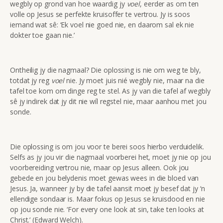
wegbly op grond van hoe waardig jy
voel
, eerder as om ten
volle op Jesus se perfekte kruisoffer te vertrou. Jy is soos
iemand wat sê: ‘Ek voel nie goed nie, en daarom sal ek nie
dokter toe gaan nie.’
Ontheilig jy die nagmaal? Die oplossing is nie om weg te bly,
totdat jy reg
voel
nie. Jy moet juis nié wegbly nie, maar na die
tafel toe kom om dinge reg te stel. As jy van die tafel af wegbly
sê jy indirek dat jy dit nie wíl regstel nie, maar aanhou met jou
sonde.
Die oplossing is om jou voor te berei soos hierbo verduidelik.
Selfs as jy jou vir die nagmaal voorberei het, moet jy nie op jou
voorbereiding vertrou nie, maar op Jesus alleen. Ook jou
gebede en jou belydenis moet gewas wees in die bloed van
Jesus. Ja, wanneer jy by die tafel aansit moet jy besef dat jy ‘n
ellendige sondaar is. Maar fokus op Jesus se kruisdood en nie
op jou sonde nie. ‘For every one look at sin, take ten looks at
Christ.’ (Edward Welch).