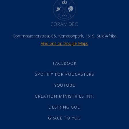
Hemel
(31)
Israel
(14)
Millennium
(1)
Oordeelsdag
(19)
Verheerlikte liggaam
(3)
Commissionerstraat 85, Kemptonpark, 1619, Suid-Afrika
Wederkoms
(27)
Vind ons op Google Maps
Gebed
(87)
Dankbaarheid
(5)
Die Onse Vader
(12)
FACEBOOK
Vas
(2)
SPOTIFY FOR PODCASTERS
God
(392)
Afgode
(23)
YOUTUBE
Tien Plae
(5)
CREATION MINISTRIES INT.
Almag
(1)
Alomteenwoordig
(4)
DESIRING GOD
Liefde
(1)
GRACE TO YOU
Alwetendheid
(1)
Christus
(202)