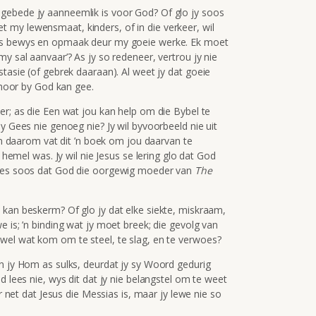
gebede jy aanneemlik is voor God? Of glo jy soos
 my lewensmaat, kinders, of in die verkeer, wil
ers bewys en opmaak deur my goeie werke. Ek moet
y sal aanvaar’? As jy so redeneer, vertrou jy nie
stasie (of gebrek daaraan). Al weet jy dat goeie
gehoor by God kan gee.
er; as die Een wat jou kan help om die Bybel te
y Gees nie genoeg nie? Jy wil byvoorbeeld nie uit
 en daarom vat dit ’n boek om jou daarvan te
e hemel was. Jy wil nie Jesus se lering glo dat God
psies soos dat God die oorgewig moeder van
The
 kan beskerm? Of glo jy dat elke siekte, miskraam,
 is; ’n binding wat jy moet breek; die gevolg van
wel wat kom om te steel, te slag, en te verwoes?
en jy Hom as sulks, deurdat jy sy Woord gedurig
d lees nie, wys dit dat jy nie belangstel om te weet
ar net dat Jesus die Messias is, maar jy lewe nie so