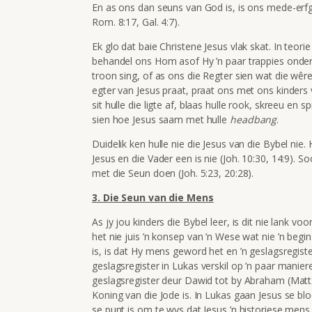
En as ons dan seuns van God is, is ons mede-erf
Rom. 8:17, Gal. 4:7).
Ek glo dat baie Christene Jesus vlak skat. In teor
behandel ons Hom asof Hy ’n paar trappies onder 
troon sing, of as ons die Regter sien wat die wêr
egter van Jesus praat, praat ons met ons kinders
sit hulle die ligte af, blaas hulle rook, skreeu en 
sien hoe Jesus saam met hulle
headbang
.
Duidelik ken hulle nie die Jesus van die Bybel nie. 
Jesus en die Vader een is nie (Joh. 10:30, 14:9). 
met die Seun doen (Joh. 5:23, 20:28).
3. Die Seun van die Mens
As jy jou kinders die Bybel leer, is dit nie lank vo
het nie juis ’n konsep van ’n Wese wat nie ’n b
is, is dat Hy mens geword het en ’n geslagsregister
geslagsregister in Lukas verskil op ’n paar manier
geslagsregister deur Dawid tot by Abraham (Matt.
Koning van die Jode is. In Lukas gaan Jesus se blo
se punt is om te wys dat Jesus ’n historiese mens