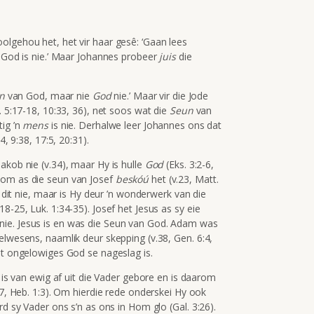
olgehou het, het vir haar gesê: ‘Gaan lees
e God is nie.’ Maar Johannes probeer
juis
die
un
van God, maar nie
God
nie.’ Maar vir die Jode
. 5:17-18, 10:33, 36), net soos wat die
Seun
van
tig ’n
mens
is nie. Derhalwe leer Johannes ons dat
4, 9:38, 17:5, 20:31).
akob nie (v.34), maar Hy is hulle
God
(Eks. 3:2-6,
Hom as die seun van Josef
beskóú
het (v.23, Matt.
y dit nie, maar is Hy deur ’n wonderwerk van die
8-25, Luk. 1:34-35). Josef het Jesus as sy eie
nie. Jesus is en was die Seun van God. Adam was
elwesens, naamlik deur skepping (v.38, Gen. 6:4,
at ongelowiges God se nageslag is.
y is van ewig af uit die Vader gebore en is daarom
57, Heb. 1:3). Om hierdie rede onderskei Hy ook
rd sy Vader ons s’n as ons in Hom glo (Gal. 3:26).