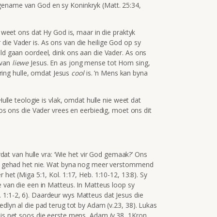
gename van God en sy Koninkryk (Matt. 25:34,
ie weet ons dat Hy God is, maar in die praktyk
die Vader is. As ons van die heilige God op sy
eld gaan oordeel, dink ons aan die Vader. As ons
 van
liewe
Jesus. En as jong mense tot Hom sing,
spring hulle, omdat Jesus
cool
is. ’n Mens kan byna
Hulle teologie is vlak, omdat hulle nie weet dat
Soos ons die Vader vrees en eerbiedig, moet ons dit
ordat van hulle vra: ‘Wie het vir God gemaak?’ Ons
egin gehad het nie. Wat byna nog meer verstommend
 het (Miga 5:1, Kol. 1:17, Heb. 1:10-12, 13:8). Sy
e van die een in Matteus. In Matteus loop sy
 1:1-2, 6). Daardeur wys Matteus dat Jesus die
edlyn al die pad terug tot by Adam (v.23, 38). Lukas
 is net soos die eerste mens, Adam (v.38, 1Kron.