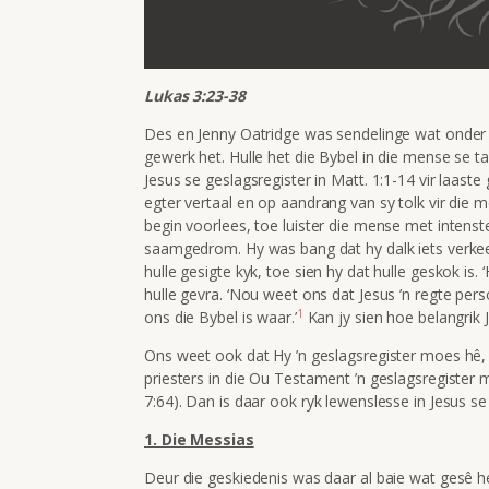
Lukas 3:23-38
Des en Jenny Oatridge was sendelinge wat onder
gewerk het. Hulle het die Bybel in die mense se ta
Jesus se geslagsregister in Matt. 1:1-14 vir laaste
egter vertaal en op aandrang van sy tolk vir die 
begin voorlees, toe luister die mense met intenste
saamgedrom. Hy was bang dat hy dalk iets verkee
hulle gesigte kyk, toe sien hy dat hulle geskok is. 
hulle gevra. ‘Nou weet ons dat Jesus ’n regte perso
1
ons die Bybel is waar.’
Kan jy sien hoe belangrik J
Ons weet ook dat Hy ’n geslagsregister moes hê
priesters in die Ou Testament ’n geslagsregister 
7:64). Dan is daar ook ryk lewenslesse in Jesus se g
1. Die Messias
Deur die geskiedenis was daar al baie wat gesê het