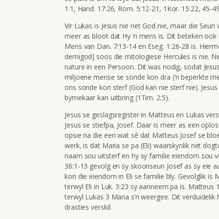
1:1, Hand. 17:26, Rom. 5:12-21, 1Kor. 15:22, 45-49
Vir Lukas is Jesus nie net God nie, maar die Seun 
meer as bloot dat Hy ’n mens is. Dit beteken ook
Mens van Dan. 7:13-14 en Eseg. 1:26-28 is. Hierme
demigod] soos die mitologiese Hercules is nie. N
nature in een Persoon. Dit was nodig, sodat Jesus 
miljoene mense se sonde kon dra (’n beperkte men
ons sonde kon sterf (God kan nie sterf nie). Jesu
bymekaar kan uitbring (1Tim. 2:5).
Jesus se geslagsregister in Matteus en Lukas vers
Jesus se stiefpa, Josef. Daar is meer as een oplos
opsie na die een wat sê dat Matteus Josef se blo
werk, is dat Maria se pa (Eli) waarskynlik net dogte
naam sou uitsterf en hy sy familie eiendom sou v
36:1-13 gevolg en sy skoonseun Josef as sy eie 
kon die eiendom in Eli se familie bly. Gevolglik is
terwyl Eli in Luk. 3:23 sy aanneem pa is. Matte
terwyl Lukas 3 Maria s’n weergee. Dit verduidel
drasties verskil.