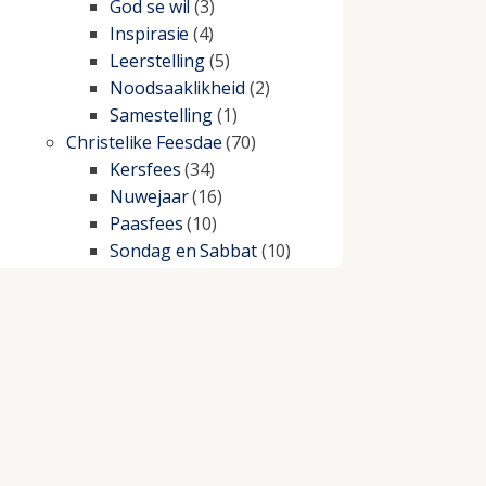
God se wil
(3)
Inspirasie
(4)
Leerstelling
(5)
Noodsaaklikheid
(2)
Samestelling
(1)
Christelike Feesdae
(70)
Kersfees
(34)
Nuwejaar
(16)
Paasfees
(10)
Sondag en Sabbat
(10)
Christelike lewe
(197)
Beproewings en siekte
(51)
Besluitneming
(6)
Dissipline
(10)
Geestelike Groei
(10)
Gehoorsaamheid
(6)
Geld
(21)