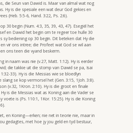
ias, die Seun van Dawid is. Maar van almal wat nog
as. Hy is die spesiale een wat deur God gekies en
es (Heb. 5:5-6, Hand. 3:22, Ps. 2:6).
op 30 begin (Num. 4:3, 35, 39, 43, 47). Esegiël het
Josef en Dawid het begin om te regeer toe hulle 30
us sy bediening op 30 begin. Dit beteken dat Hy die
en vir ons intree; die Profeet wat God se wil aan
 en ons teen die vyand beskerm.
g in naam was nie (v.27, Matt. 1:12). Hy is eerder
id; die takkie uit die stomp van Dawid se pa, Isai
. 1:32-33). Hy is die Messias wie se bloedlyn
e slang se kop vermorsel het (Gen. 3:15, 1Joh. 3:8).
n (v.32, 1Kron. 2:10). Hy is die groot en finale
). Hy is die Messias wat as Koning aan die Vader se
 voete is (Ps. 110:1, 1Kor. 15:25). Hy is die Koning
6).
t, en Koning—erken; nie net in teorie nie, maar in
 jou gedagtes, met hoe jy jou geld en tyd bestuur,