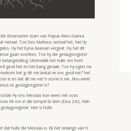
 die Binumarien stam van Papua-Nieu-Guinea
al vertaal. Toe Des Matteus vertaal het, het hy
 gelos. Hy het byna daarvan vergeet. Hy het dit
mense gaan voorlees. Toe hy die geslagsregister
 belangstelling. Uiteindelik het hulle om hom
rd gesê het en het bang geraak. Toe hy egter na
‘Hoekom het jy dit nie lankal vir ons gesê nie?’ het
on is en dat dit nie net ’n storie is nie. Nou wéét
esus se geslagsregister is?
, sodat Hy ons Messias kon wees net soos
moes hê om in die tempel te dien (Esra 2:62, Neh.
eslagsregister. Hier is hulle:
 dat hulle die Messias is. Ek het onlangs van ’n