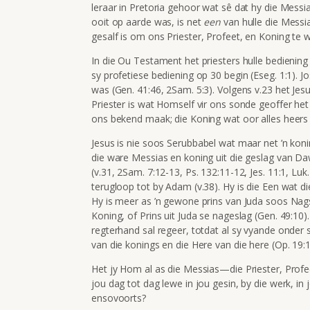
leraar in Pretoria gehoor wat sê dat hy die Mess
ooit op aarde was, is net
een
van hulle die Messi
gesalf is om ons Priester, Profeet, en Koning te we
In die Ou Testament het priesters hulle bediening 
sy profetiese bediening op 30 begin (Eseg. 1:1). 
was (Gen. 41:46, 2Sam. 5:3). Volgens v.23 het Jes
Priester is wat Homself vir ons sonde geoffer het 
ons bekend maak; die Koning wat oor alles heers
Jesus is nie soos Serubbabel wat maar net ’n konin
die ware Messias en koning uit die geslag van Daw
(v.31, 2Sam. 7:12-13, Ps. 132:11-12, Jes. 11:1, Luk
terugloop tot by Adam (v.38). Hy is die Een wat di
Hy is meer as ’n gewone prins van Juda soos Nagso
Koning, of Prins uit Juda se nageslag (Gen. 49:10
regterhand sal regeer, totdat al sy vyande onder sy
van die konings en die Here van die here (Op. 19:1
Het jy Hom al as die Messias—die Priester, Profee
jou dag tot dag lewe in jou gesin, by die werk, in
ensovoorts?