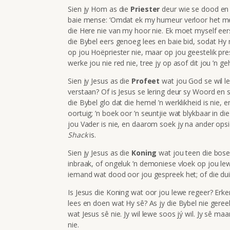
Sien jy Hom as die
Priester
deur wie se dood en 
baie mense: ‘Omdat ek my humeur verloor het met
die Here nie van my hoor nie. Ek moet myself e
die Bybel eers genoeg lees en baie bid, sodat Hy m
op jou Hoëpriester nie, maar op jou geestelik pre
werke jou nie red nie, tree jy op asof dit jou ’n 
Sien jy Jesus as die
Profeet
wat jou God se wil le
verstaan? Of is Jesus se lering deur sy Woord en s
die Bybel glo dat die hemel ’n werklikheid is nie,
oortuig; ’n boek oor ’n seuntjie wat blykbaar in di
jou Vader is nie, en daarom soek jy na ander o
Shack
is.
Sien jy Jesus as die
Koning
wat jou teen die bose
inbraak, of ongeluk ’n demoniese vloek op jou lewe
iemand wat dood oor jou gespreek het; of die dui
Is Jesus die Koning wat oor jou lewe regeer? Erk
lees en doen wat Hy sê? As jy die Bybel nie gereel
wat Jesus sê nie. Jy wil lewe soos jý wil. Jy sê ma
nie.