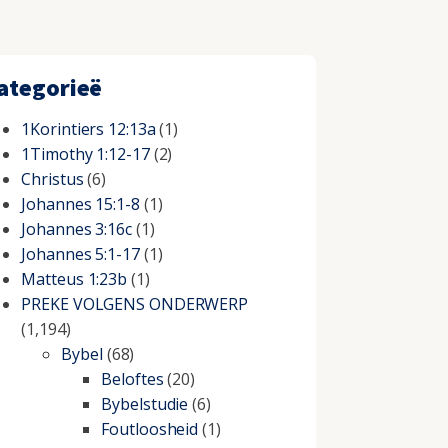
ategorieë
1Korintiers 12:13a
(1)
1Timothy 1:12-17
(2)
Christus
(6)
Johannes 15:1-8
(1)
Johannes 3:16c
(1)
Johannes 5:1-17
(1)
Matteus 1:23b
(1)
PREKE VOLGENS ONDERWERP
(1,194)
Bybel
(68)
Beloftes
(20)
Bybelstudie
(6)
Foutloosheid
(1)