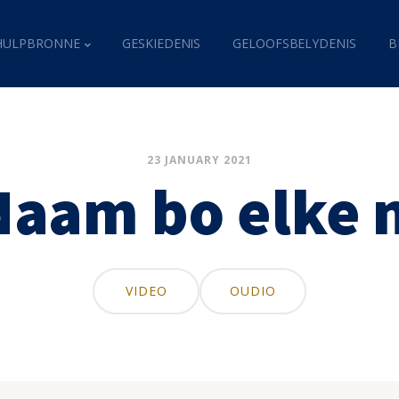
HULPBRONNE
GESKIEDENIS
GELOOFSBELYDENIS
B
23 JANUARY 2021
Naam bo elke
VIDEO
OUDIO