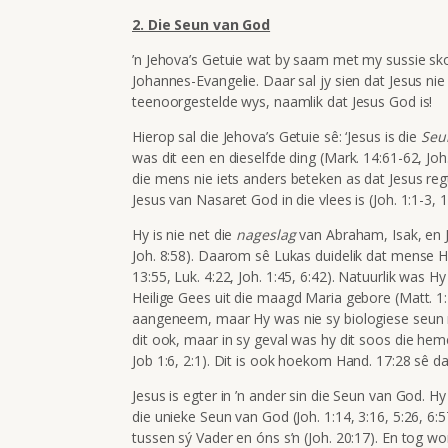
2. Die Seun van God
’n Jehova’s Getuie wat by saam met my sussie sko
Johannes-Evangelie. Daar sal jy sien dat Jesus ni
teenoorgestelde wys, naamlik dat Jesus God is!
Hierop sal die Jehova’s Getuie sê: ‘Jesus is die
Se
was dit een en dieselfde ding (Mark. 14:61-62, Joh
die mens nie iets anders beteken as dat Jesus reg
Jesus van Nasaret God in die vlees is (Joh. 1:1-3, 1
Hy is nie net die
nageslag
van Abraham, Isak, en J
Joh. 8:58). Daarom sê Lukas duidelik dat mense 
13:55, Luk. 4:22, Joh. 1:45, 6:42). Natuurlik was H
Heilige Gees uit die maagd Maria gebore (Matt. 1:1
aangeneem, maar Hy was nie sy biologiese seun 
dit ook, maar in sy geval was hy dit soos die hem
Job 1:6, 2:1). Dit is ook hoekom Hand. 17:28 sê d
Jesus is egter in ’n ander sin die Seun van God. H
die unieke Seun van God (Joh. 1:14, 3:16, 5:26, 6:
tussen sý Vader en óns s’n (Joh. 20:17). En tog wo