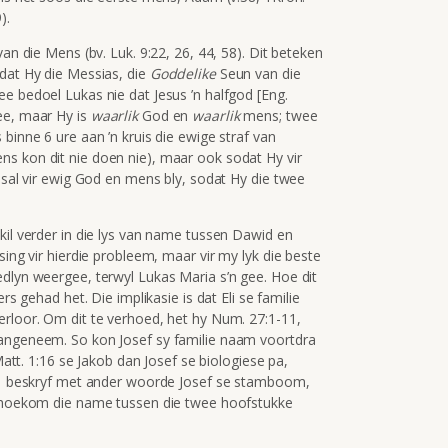
).
van die Mens (bv. Luk. 9:22, 26, 44, 58). Dit beteken
 dat Hy die Messias, die
Goddelike
Seun van die
e bedoel Lukas nie dat Jesus ’n halfgod [Eng.
ee, maar Hy is
waarlik
God en
waarlik
mens; twee
binne 6 ure aan ’n kruis die ewige straf van
s kon dit nie doen nie), maar ook sodat Hy vir
s sal vir ewig God en mens bly, sodat Hy die twee
kil verder in die lys van name tussen Dawid en
sing vir hierdie probleem, maar vir my lyk die beste
edlyn weergee, terwyl Lukas Maria s’n gee. Hoe dit
rs gehad het. Die implikasie is dat Eli se familie
erloor. Om dit te verhoed, het hy Num. 27:1-11,
aangeneem. So kon Josef sy familie naam voortdra
 Matt. 1:16 se Jakob dan Josef se biologiese pa,
us 1 beskryf met ander woorde Josef se stamboom,
ik hoekom die name tussen die twee hoofstukke